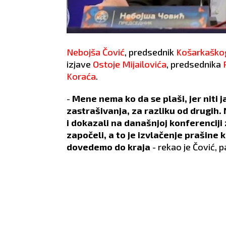
Nebojša Čović
, predsednik
Košarkaškog
izjave
Ostoje Mijailovića
, predsednika
Koraća
.
-
Mene nema ko da se plaši, jer niti j
zastrašivanja, za razliku od drugih
i dokazali na današnjoj konferenciji
započeli, a to je izvlačenje prašine 
dovedemo do kraja
- rekao je Čović, p