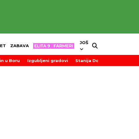
JOŠ
ET
ZABAVA
in u Boru
Izgubljeni gradovi
Stanija Dobrojević