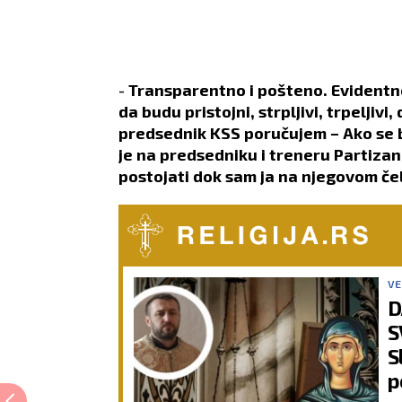
-
Transparentno i pošteno. Evidentno 
da budu pristojni, strpljivi, trpeljivi
predsednik KSS poručujem – Ako se 
je na predsedniku i treneru Partizan
postojati dok sam ja na njegovom če
VE
D
S
S
p