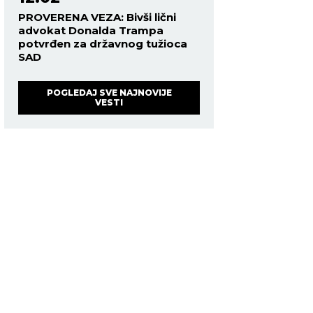
PROVERENA VEZA: Bivši lični
advokat Donalda Trampa
potvrđen za državnog tužioca
SAD
POGLEDAJ SVE NAJNOVIJE
VESTI