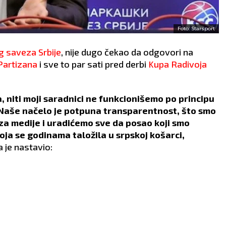
Foto: Starsport
 saveza Srbije
, nije dugo čekao da odgovori na
Partizana
i sve to par sati pred derbi
Kupa Radivoja
a, niti moji saradnici ne funkcionišemo po principu
. Naše načelo je potpuna transparentnost, što smo
 za medije i uradićemo sve da posao koji smo
koja se godinama taložila u srpskoj košarci,
a je nastavio: