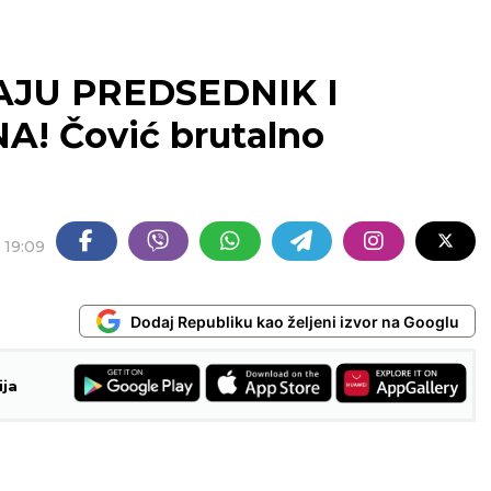
JU PREDSEDNIK I
! Čović brutalno
19:09
Dodaj Republiku kao željeni izvor na Googlu
ija