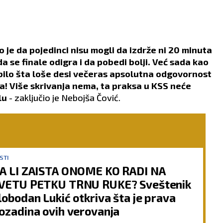
je da pojedinci nisu mogli da izdrže ni 20 minuta
, da se finale odigra i da pobedi bolji. Već sada kao
bilo šta loše desi večeras apsolutna odgovornost
a! Više skrivanja nema, ta praksa u KSS neće
lu
- zaključio je Nebojša Čović.
STI
A LI ZAISTA ONOME KO RADI NA
VETU PETKU TRNU RUKE? Sveštenik
lobodan Lukić otkriva šta je prava
ozadina ovih verovanja