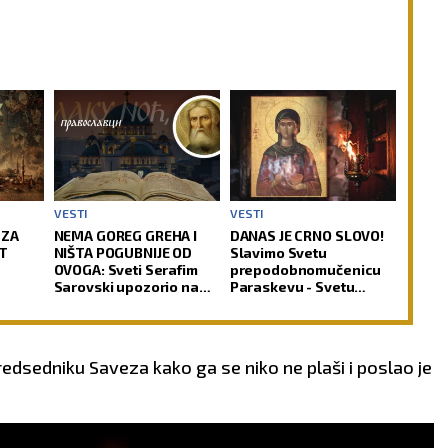
VESTI
VESTI
 ZA
NEMA GOREG GREHA I
DANAS JE CRNO SLOVO!
T
NIŠTA POGUBNIJE OD
Slavimo Svetu
OVOGA: Sveti Serafim
prepodobnomučenicu
Sarovski upozorio na
Paraskevu - Svetu
zamku iz koje čovek
Petku Rimljanku
teško pronalazi izlaz
redsedniku Saveza kako ga se niko ne plaši i poslao je