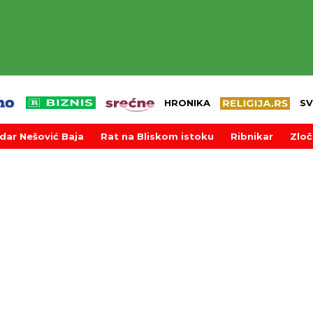
HRONIKA
SV
dar Nešović Baja
Rat na Bliskom istoku
Ribnikar
Zloč