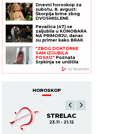
sa slobode: "Verujem
Dnevni horoskop za
da bi i on to uradio za
subotu, 8. avgust:
mene", ovo su svi
Škorpija brine zbog
detalji
DVOSMISLENE
PORUKE, a NJIMA će
Pevačica (47) se
teško pasti emotivna
zaljubila u KONOBARA
opomena
NA PRIMORJU, danas
su primer kako BRAK
treba da izgleda: "Ako
"ZBOG DOKTORKE
vam muž brani da
SAM IZGUBILA
napredujete, NIJE ZA
POSAO"
Poznata
VAS"
Srpkinja se uništila
estetskim zahvatima,
by Aklamator
pa vratila prirodan
izgled: Sada isplivala
stara fotka
HOROSKOP
JARAC
VO
21.12 - 21.1
2