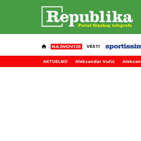
VESTI
AKTUELNO
Aleksandar Vučić
Aleksan