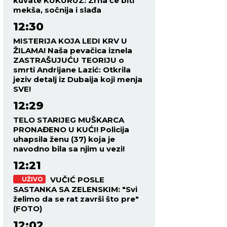
kuvate KUKURUZ: Zrna će biti
mekša, sočnija i slađa
12:30
MISTERIJA KOJA LEDI KRV U
ŽILAMA! Naša pevačica iznela
ZASTRAŠUJUĆU TEORIJU o
smrti Andrijane Lazić: Otkrila
jeziv detalj iz Dubaija koji menja
SVE!
12:29
TELO STARIJEG MUŠKARCA
PRONAĐENO U KUĆI! Policija
uhapsila ženu (37) koja je
navodno bila sa njim u vezi!
12:21
VUČIĆ POSLE
UŽIVO
SASTANKA SA ZELENSKIM: "Svi
želimo da se rat završi što pre"
(FOTO)
12:02