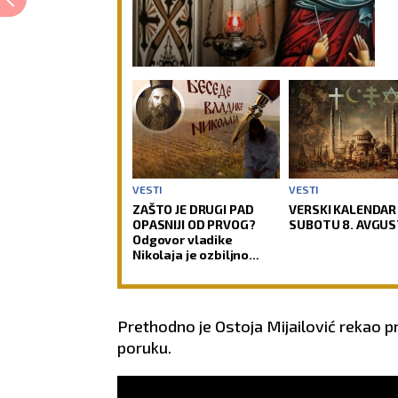
VESTI
VESTI
ZAŠTO JE DRUGI PAD
VERSKI KALENDAR
OPASNIJI OD PRVOG?
SUBOTU 8. AVGUS
Odgovor vladike
Nikolaja je ozbiljno
upozorenje
Prethodno je Ostoja Mijailović rekao p
poruku.