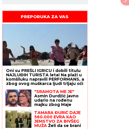
PREPORUKA ZA VAS
Oni su PREŠLI IGRICU i dobili titulu
NAJLUĐIH TURISTA leta! Na plaži u
komšiluku napravili PERFORMANS, a
zbog ovog muškarca ljudi trljaju oči
i ne veruju šta vide
"SRAMOTA ME JE"
Asmin Durdžić javno
udario na rođenu
majku zbog Maje
Marinković: "Ona je
TAMARA ĐURIĆ DAJE
domaćica, ne snalazi
560.000 EVRA KAO
se u ovom svetu i ne
JEMSTVO ZA BIVŠEG
zna da prestane"
MUŽA
Želi da se brani