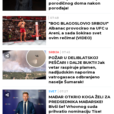
porodičnog doma nakon
porođaja!
07:48
"BOG BLAGOSLOVIO SRBIJU!"
Albanac provocirao na UFC u
Areni, a sada šokirao svet
ovim rečima! (VIDEO)
SRBIJA
07:45
POŽAR U DELIBLATSKOJ
PEŠČARI I DALJE BUKTI! Jak
vetar raspiruje plamen,
nadljudskim naporima
vatrogasaca odbranjeno
naselje Šumarak!
SVET
07:27
MAĐAR OTKRIO KOGA ŽELI ZA
PREDSEDNIKA MAĐARSKE!
Bivši šef Vrhovnog suda
prihvatio nominaciju Tise!