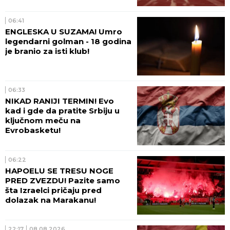
Hapoelom!
06:41
ENGLESKA U SUZAMA! Umro
legendarni golman - 18 godina
je branio za isti klub!
06:33
NIKAD RANIJI TERMIN! Evo
kad i gde da pratite Srbiju u
ključnom meču na
Evrobasketu!
06:22
HAPOELU SE TRESU NOGE
PRED ZVEZDU! Pazite samo
šta Izraelci pričaju pred
dolazak na Marakanu!
22:17
08.08.2026