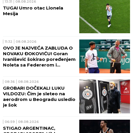
13:31
08.08.2026
TUGA! Umro otac Lionela
Mesija
11:32
08.08.2026
OVO JE NAJVEĆA ZABLUDA O
NOVAKU ĐOKOVIĆU! Goran
Ivanišević šokirao poređenjem
Noleta sa Federerom i
Nadalom
08:36
08.08.2026
GROBARI DOČEKALI LUKU
VILDOZU: Čim je sleteo na
aerodrom u Beogradu usledio
je šok
06:59
08.08.2026
STIGAO ARGENTINAC,