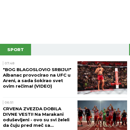
SPORT
07:48
"BOG BLAGOSLOVIO SRBIJU!"
Albanac provocirao na UFC u
Areni, a sada šokirao svet
ovim rečima! (VIDEO)
06:51
CRVENA ZVEZDA DOBILA
DIVNE VESTI! Na Marakani
oduševljeni - ovo su svi želeli
da čuju pred meč sa