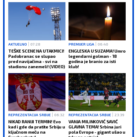
AKTUELNO
07:28
PREMIJER LIGA
06:40
TEŠKE SCENE NA UTAKMICI!
ENGLESKA U SUZAMA! Umro
Padobranac se slupao
legendarni golman - 18
pred navijačima - svi na
godina je branio za isti
stadionu zanemeli! (VIDEO)
klub!
REPREZENTACIJA SRBIJE
06:32
REPREZENTACIJA SRBIJE
23:39
NIKAD RANIJI TERMIN! Evo
VANJA MILINKOVIĆ SAVIĆ
kad i gde da pratite Srbiju u
GLAVNA TEMA! Srbina juri
ključnom meču na
pola Evrope - gigant ušao u