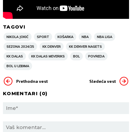
TAGOVI
NIKOLA JOKIĆ
SPORT
KOŠARKA
NBA
NBA LIGA
SEZONA 2024/25
KK DENVER
KK DENVER NAGETS
KK DALAS
KK DALAS MEVERIKS
BOL
POVREDA
BOL U LEĐIMA
Prethodna vest
Sledeća vest
KOMENTARI (
0
)