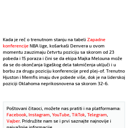
Kada je reč o trenutnom stanju na tabeli
Zapadne
konferencije
NBA lige, košarkaši Denvera u ovom
momentu zauzimaju četvrtu poziciju sa skorom od 23
pobeda i 15 poraza i čini se da ekipa Majka Melouna može
da se do okončanja ligaškog dela takmičenja uključi i u
borbu za drugu poziciju konferencije pred plej-of. Trenutno
Hjuston i Memfis imaju dve pobede više, dok je na liderskoj
poziciji Oklahoma neprikosnovena sa skorom 32-6.
Poštovani čitaoci, možete nas pratiti i na platformama:
Facebook
,
Instagram
,
YouTube
,
TikTok
,
Telegram
,
Vajber
. Pridružite nam se i prvi saznajte najnovije i
najvažnije informacije.