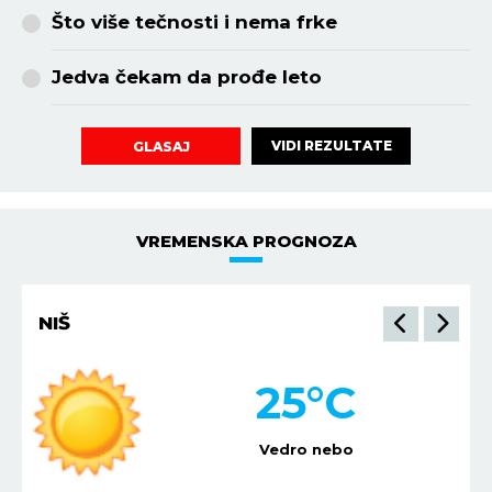
Što više tečnosti i nema frke
Jedva čekam da prođe leto
VIDI REZULTATE
GLASAJ
VREMENSKA PROGNOZA
NIŠ
25
°C
Vedro nebo