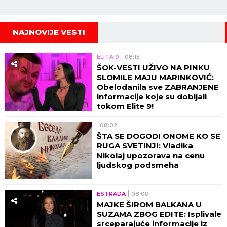
NAJNOVIJE VESTI
ELITA 9
08:15
ŠOK-VESTI UŽIVO NA PINKU
SLOMILE MAJU MARINKOVIĆ:
Obelodanila sve ZABRANJENE
informacije koje su dobijali
tokom Elite 9!
08:02
ŠTA SE DOGODI ONOME KO SE
RUGA SVETINJI: Vladika
Nikolaj upozorava na cenu
ljudskog podsmeha
ESTRADA
08:00
MAJKE ŠIROM BALKANA U
SUZAMA ZBOG EDITE: Isplivale
srceparajuće informacije iz