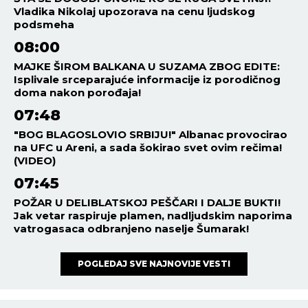
Vladika Nikolaj upozorava na cenu ljudskog
podsmeha
08:00
MAJKE ŠIROM BALKANA U SUZAMA ZBOG EDITE:
Isplivale srceparajuće informacije iz porodičnog
doma nakon porođaja!
07:48
"BOG BLAGOSLOVIO SRBIJU!" Albanac provocirao
na UFC u Areni, a sada šokirao svet ovim rečima!
(VIDEO)
07:45
POŽAR U DELIBLATSKOJ PEŠČARI I DALJE BUKTI!
Jak vetar raspiruje plamen, nadljudskim naporima
vatrogasaca odbranjeno naselje Šumarak!
POGLEDAJ SVE NAJNOVIJE VESTI