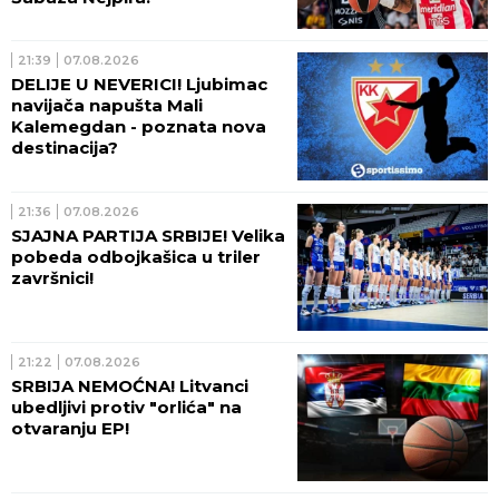
21:39
07.08.2026
DELIJE U NEVERICI! Ljubimac
navijača napušta Mali
Kalemegdan - poznata nova
destinacija?
21:36
07.08.2026
SJAJNA PARTIJA SRBIJE! Velika
pobeda odbojkašica u triler
završnici!
21:22
07.08.2026
SRBIJA NEMOĆNA! Litvanci
ubedljivi protiv "orlića" na
otvaranju EP!