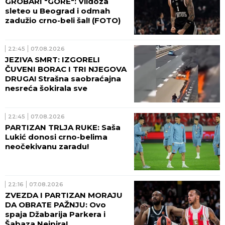
GROBARI "GORE": Vildoza
sleteo u Beograd i odmah
zadužio crno-beli šal! (FOTO)
22:45
07.08.2026
JEZIVA SMRT: IZGORELI
ČUVENI BORAC I TRI NJEGOVA
DRUGA! Strašna saobraćajna
nesreća šokirala sve
22:45
07.08.2026
PARTIZAN TRLJA RUKE: Saša
Lukić donosi crno-belima
neočekivanu zaradu!
22:16
07.08.2026
ZVEZDA I PARTIZAN MORAJU
DA OBRATE PAŽNJU: Ovo
spaja Džabarija Parkera i
Šabaza Nejpira!