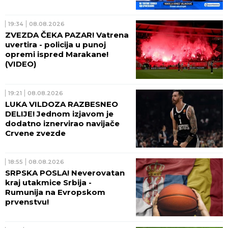
ceni ekstrema (VIDEO)
19:34
08.08.2026
ZVEZDA ČEKA PAZAR! Vatrena
uvertira - policija u punoj
opremi ispred Marakane!
(VIDEO)
19:21
08.08.2026
LUKA VILDOZA RAZBESNEO
DELIJE! Jednom izjavom je
dodatno iznervirao navijače
Crvene zvezde
18:55
08.08.2026
SRPSKA POSLA! Neverovatan
kraj utakmice Srbija -
Rumunija na Evropskom
prvenstvu!