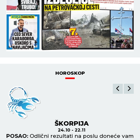
HOROSKOP
ŠKORPIJA
24.10 - 22.11
POSAO:
Odlični rezultati na poslu doneće vam
P