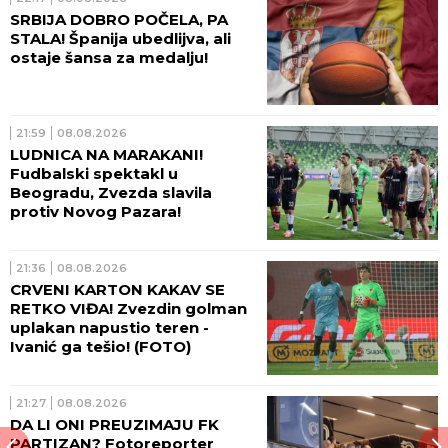
SRBIJA DOBRO POČELA, PA
STALA! Španija ubedlijva, ali
ostaje šansa za medalju!
21:59
08.08.2026
LUDNICA NA MARAKANI!
Fudbalski spektakl u
Beogradu, Zvezda slavila
protiv Novog Pazara!
21:36
08.08.2026
CRVENI KARTON KAKAV SE
RETKO VIĐA! Zvezdin golman
uplakan napustio teren -
Ivanić ga tešio! (FOTO)
21:27
08.08.2026
DA LI ONI PREUZIMAJU FK
PARTIZAN? Fotoreporter