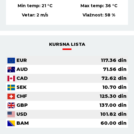
Min temp:
21
°C
Max temp:
36
°C
Vetar:
2
m/s
Vlažnost:
58
%
KURSNA LISTA
EUR
117.36
din
AUD
71.56
din
CAD
72.62
din
SEK
10.70
din
CHF
125.30
din
GBP
137.00
din
USD
101.82
din
BAM
60.00
din