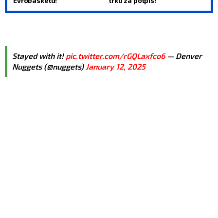
Evrobasketu!
trku za potpis!
Stayed with it!
pic.twitter.com/rGQLaxfco6
— Denver
Nuggets (@nuggets)
January 12, 2025