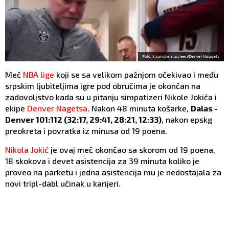
Foto: X.com/printscreen/Denver Nuggets
Meč
NBA lige
koji se sa velikom pažnjom očekivao i među
srpskim ljubiteljima igre pod obručima je okončan na
zadovoljstvo kada su u pitanju simpatizeri Nikole Jokića i
ekipe
Denver Nagetsa
. Nakon 48 minuta košarke,
Dalas -
Denver 101:112 (32:17, 29:41, 28:21, 12:33)
, nakon epskg
preokreta i povratka iz minusa od 19 poena.
Nikola Jokić
je ovaj meč okončao sa skorom od 19 poena,
18 skokova i devet asistencija za 39 minuta koliko je
proveo na parketu i jedna asistencija mu je nedostajala za
novi tripl-dabl učinak u karijeri.