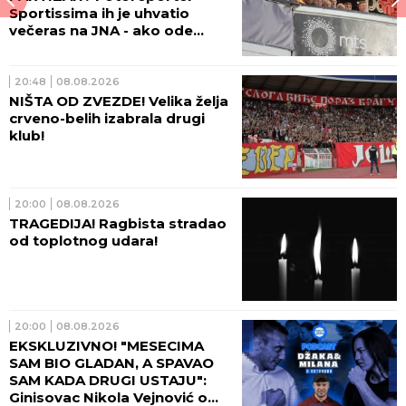
Sportissima ih je uhvatio
večeras na JNA - ako ode
sadašnja uprava crno-belih,
sprema se velika promena!
(FOTO)
20:48
08.08.2026
NIŠTA OD ZVEZDE! Velika želja
crveno-belih izabrala drugi
klub!
20:00
08.08.2026
TRAGEDIJA! Ragbista stradao
od toplotnog udara!
20:00
08.08.2026
EKSKLUZIVNO! "MESECIMA
SAM BIO GLADAN, A SPAVAO
SAM KADA DRUGI USTAJU":
Ginisovac Nikola Vejnović o