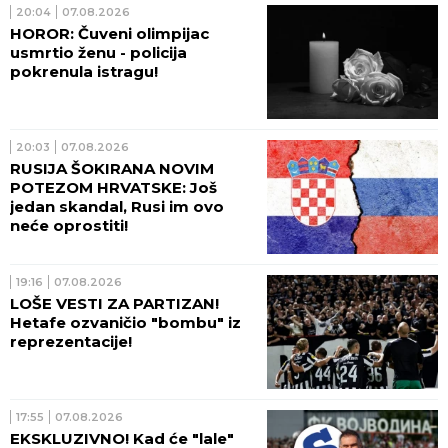
20:04
07.08.2026
HOROR: Čuveni olimpijac
usmrtio ženu - policija
pokrenula istragu!
20:03
07.08.2026
RUSIJA ŠOKIRANA NOVIM
POTEZOM HRVATSKE: Još
jedan skandal, Rusi im ovo
neće oprostiti!
19:16
07.08.2026
LOŠE VESTI ZA PARTIZAN!
Hetafe ozvaničio "bombu" iz
reprezentacije!
17:55
07.08.2026
EKSKLUZIVNO! Kad će "lale"