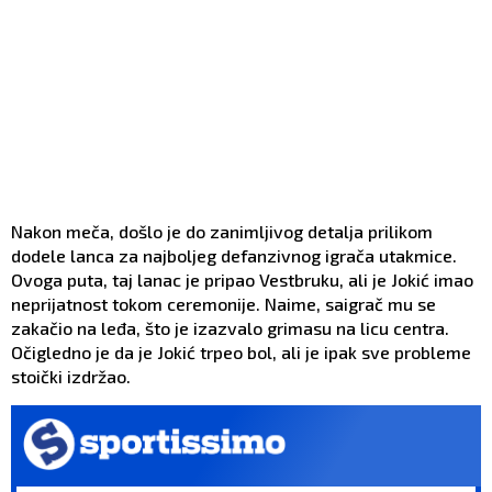
Nakon meča, došlo je do zanimljivog detalja prilikom
dodele lanca za najboljeg defanzivnog igrača utakmice.
Ovoga puta, taj lanac je pripao Vestbruku, ali je Jokić imao
neprijatnost tokom ceremonije. Naime, saigrač mu se
zakačio na leđa, što je izazvalo grimasu na licu centra.
Očigledno je da je Jokić trpeo bol, ali je ipak sve probleme
stoički izdržao.