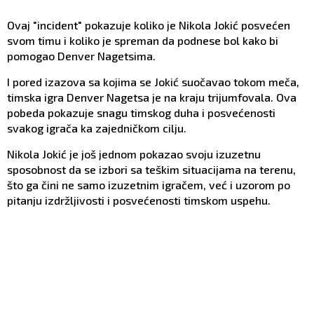
Ovaj "incident" pokazuje koliko je Nikola Jokić posvećen
svom timu i koliko je spreman da podnese bol kako bi
pomogao Denver Nagetsima.
I pored izazova sa kojima se Jokić suočavao tokom meča,
timska igra Denver Nagetsa je na kraju trijumfovala. Ova
pobeda pokazuje snagu timskog duha i posvećenosti
svakog igrača ka zajedničkom cilju.
Nikola Jokić je još jednom pokazao svoju izuzetnu
sposobnost da se izbori sa teškim situacijama na terenu,
što ga čini ne samo izuzetnim igračem, već i uzorom po
pitanju izdržljivosti i posvećenosti timskom uspehu.