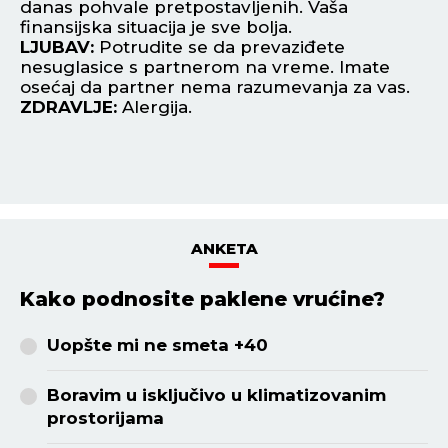
danas pohvale pretpostavljenih. Vaša
sv
finansijska situacija je sve bolja.
di
LJUBAV:
Potrudite se da prevaziđete
L
nesuglasice s partnerom na vreme. Imate
na
osećaj da partner nema razumevanja za vas.
na
ZDRAVLJE:
Alergija.
Z
ANKETA
Kako podnosite paklene vrućine?
Uopšte mi ne smeta +40
Boravim u isključivo u klimatizovanim
prostorijama