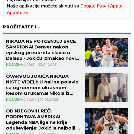
Naše aplikacije možete skinuti sa
Google Play
i
Apple
AppStore
.
PROČITAJTE I...
NIKADA NE POTCENJUJ SRCE
ŠAMPIONA! Denver nakon
epskog preokreta slavio u
Dalasu - Jokiću izmakao novi
tripl-dabl! (VIDEO)
KOŠARKA
00:21
13.01.2025
OVAKVOG JOKIĆA NIKADA
NISTE VIDELI: U hali se pojavio
sa ogromnom ukrasnom
kesom u rukama! Nikola iz
šopinga stigao na meč?
KOŠARKA
22:00
12.01.2025
(VIDEO)
OD NJEGOVIH REČI
PODRHTAVA AMERIKA!
Legenda NBA lige ne krije
oduševljenje: Jokić je najbolji na
svetu!