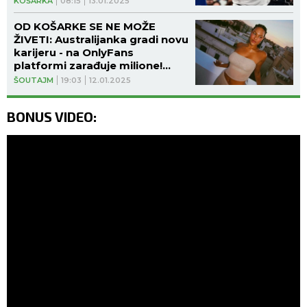
KOŠARKA
08:15
13.01.2025
OD KOŠARKE SE NE MOŽE
ŽIVETI: Australijanka gradi novu
karijeru - na OnlyFans
platformi zarađuje milione!
(FOTO GALERIJA)
ŠOUTAJM
19:03
12.01.2025
BONUS VIDEO: