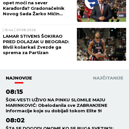
opet moći na sever
Karađorđa? Gradonačelnik
Novog Sada Žarko Mićin
progovorio za Sportissimo!
15:44
07.08.2026
LAMAR STIVENS ŠOKIRAO
PRED DOLAZAK U BEOGRAD:
Bivši košarkaš Zvezde ga
sprema za Partizan
NAJNOVIJE
NAJČITANIJE
08:15
ŠOK-VESTI UŽIVO NA PINKU SLOMILE MAJU
MARINKOVIĆ: Obelodanila sve ZABRANJENE
informacije koje su dobijali tokom Elite 9!
08:02
ŠTA SE DOGODI ONOME KO SE RUGA SVETINJI: