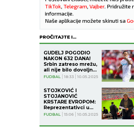
TikTok
,
Telegram
,
Vajber
. Pridružite 
informacije.
Naše aplikacije možete skinuti sa
Go
PROČITAJTE I...
GUDELJ POGODIO
NAKON 632 DANA!
Srbin zatreso mrežu,
ali nije bilo dovoljno!
(VIDEO)
FUDBAL
18:33
10.05.2025
STOJKOVIĆ I
STOJANOVIĆ
KRSTARE EVROPOM:
Reprezentativci u
stroju!
FUDBAL
15:06
10.05.2025