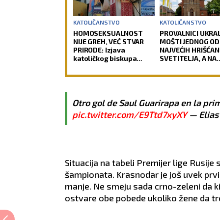
KATOLIČANSTVO
KATOLIČANSTVO
HOMOSEKSUALNOST
PROVALNICI UKRAL
NIJE GREH, VEĆ STVAR
MOŠTI JEDNOG OD
PRIRODE: Izjava
NAJVEĆIH HRIŠĆAN
katoličkog biskupa
SVETITELJA, A NA
izazvala buru u Crkvi
OLTARU OSTAVILI 
Vernici u šoku, pol
traga za počinioc
Otro gol de Saul Guarirapa en la pri
pic.twitter.com/E9Ttd7xyXY
— Elias
Situacija na tabeli Premijer lige Rusij
šampionata. Krasnodar je još uvek prv
manje. Ne smeju sada crno-zeleni da ki
ostvare obe pobede ukoliko žene da tr