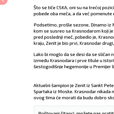
Što se tiče CSKA, oni su na trećoj pozic
pobede oba meča, a da već pomenute 
JARAC
VODOLI
Podsetimo, prošle sezone, Dinamo iz 
21.12 - 21.1
21.1 - 19.2
kom se susreo sa Krasnodarom koji je bi
pred poslednji meč, pobedio je, Krasno
kraju, Zenit je bio prvi, Krasnodar drugi
AO:
Jarčeve koji se bave
POSAO:
Vodolije koje se 
vinom ili rade s
privatnim biznisom mog
Lako bi moglo da se desi da se sličan 
jentima danas očekuje
naići na probleme u
između Krasnodara i prve titule u istori
ećan obima posla.
prethodno postignutim
šestogodišnje hegemonije u Premijer li
nsijski stabilan period.
dogovorima.
BAV:
Ovaj dan doneće
LJUBAV:
Osoba koja vam
 priliku da upoznate
dopada počela je da
nu veoma harizmatičnu
pokazuje da je
Aktuelni šampion je Zenit iz Sankt Pete
bu na nekom
zainteresovana za vas.
Spartaka iz Moske. Krasnodar nikada nij
štvenom skupu.
Naizgled bezazlen flert 
AVLJE:
Reumatske
prerasti u ozbiljnu vezu.
ovog tima će morati da budu dobro sko
obe.
ZDRAVLJE:
Loša cirkulacij
Poštovani čitaoci, možete nas pratit