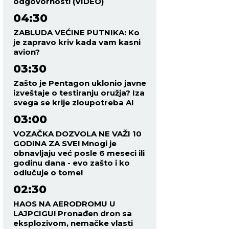
odgovornost! (VIDEO)
04:30
ZABLUDA VEĆINE PUTNIKA: Ko
je zapravo kriv kada vam kasni
avion?
03:30
Zašto je Pentagon uklonio javne
izveštaje o testiranju oružja? Iza
svega se krije zloupotreba AI
03:00
VOZAČKA DOZVOLA NE VAŽI 10
GODINA ZA SVE! Mnogi je
obnavljaju već posle 6 meseci ili
godinu dana - evo zašto i ko
odlučuje o tome!
02:30
HAOS NA AERODROMU U
LAJPCIGU! Pronađen dron sa
eksplozivom, nemačke vlasti