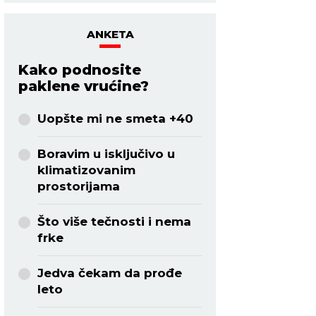
ANKETA
Kako podnosite
paklene vrućine?
Uopšte mi ne smeta +40
Boravim u isključivo u
klimatizovanim
prostorijama
Što više tečnosti i nema
frke
Jedva čekam da prođe
leto