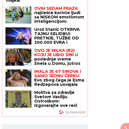
majka!
OVIH SEDAM FRAZA
najčešće koriste ljudi
sa NISKOM emotivnom
inteligencijom:
Empatija im je RAVNA
Uroš Stanić OTKRIVA
NULI, a na uspešne
TAJNU SELIDBU!
međuljudske odnose
PRETNJE, TUŽBE OD
mogu da zaborave
200.000 EVRA i
USLOVI za povratak u
OVO JE MILKA (82)
Elitu 10 ŠOKIRALI
KOJU JE UBIO SIN! U
JAVNOST
poslednje vreme
živela u Domu, jutros
došla da obiđe sina, a
IMALA JE 47 SINOVA I
on je TUKAO DO
SAMO JEDNU ĆERKU:
SMRTI! (FOTO, VIDEO)
Evo zbog čega je Esma
Redžepova usvajala
samo dečake, pred
Molitva za zdravlje
smrt donela
Svetom Vasiliju
neočekivanu odluku
Ostroškom:
Izgovarajte ove reči
svaki dan
by Aklamator