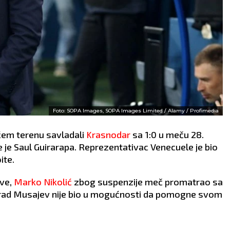
Foto: SOPA Images, SOPA Images Limited / Alamy / Profimedia
em terenu savladali
Krasnodar
sa 1:0 u meču 28.
e je Saul Guirarapa. Reprezentativac Venecuele je bio
ite.
ve,
Marko Nikolić
zbog suspenzije meč promatrao sa
Murad Musajev nije bio u mogućnosti da pomogne svom