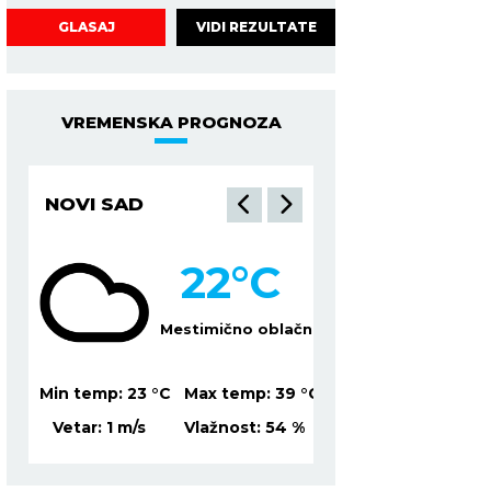
VIDI REZULTATE
GLASAJ
VREMENSKA PROGNOZA
NIŠ
BEOGRAD
°C
21
°C
no oblačno
Vedro nebo
emp:
39
°C
Min temp:
21
°C
Max temp:
37
°C
Min temp:
23
ost:
54
%
Vetar:
1
m/s
Vlažnost:
82
%
Vetar:
3
m/s