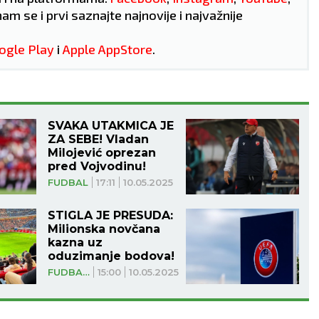
nam se i prvi saznajte najnovije i najvažnije
ogle Play
i
Apple AppStore
.
SVAKA UTAKMICA JE
ZA SEBE! Vladan
Milojević oprezan
pred Vojvodinu!
FUDBAL
17:11
10.05.2025
STIGLA JE PRESUDA:
Milionska novčana
kazna uz
oduzimanje bodova!
FUDBAL NIŽE LIGE
15:00
10.05.2025