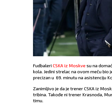
Fudbaleri
CSKA iz Moskve
su na domać
kola. Jedini strelac na ovom meču bio j
precizan u 69. minutu na asistenciju Ko
Zanimljivo je da je trener CSKA iz Mosk
tribina. Takođe ni trener Krasnoda, 
timu.