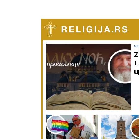
VE
Z
L
u