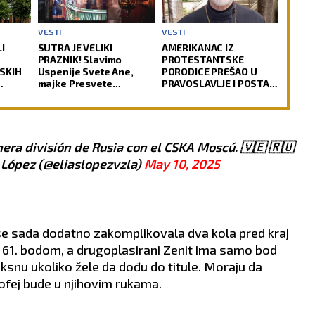
VESTI
VESTI
I
SUTRA JE VELIKI
AMERIKANAC IZ
PRAZNIK! Slavimo
PROTESTANTSKE
SKIH
Uspenije Svete Ane,
PORODICE PREŠAO U
majke Presvete
PRAVOSLAVLJE I POSTAO
KRV:
Bogorodice!
SVEŠTENIK: Jedan od
icija
najuglednijih teologa
ima
današnjice govori o
svom putu
preobraćenja
mera división de Rusia con el CSKA Moscú. 🇻🇪 🇷🇺
 López (@eliaslopezvzla)
May 10, 2025
e se sada dodatno zakomplikovala dva kola pred kraj
i 61. bodom, a drugoplasirani Zenit ima samo bod
ksnu ukoliko žele da dođu do titule. Moraju da
ofej bude u njihovim rukama.