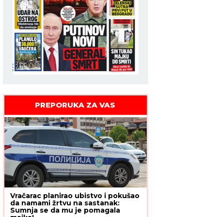
PREPORUKA ZA VAS
Vračarac planirao ubistvo i pokušao
da namami žrtvu na sastanak:
Sumnja se da mu je pomagala