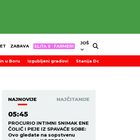
JOŠ
ET
ZABAVA
in u Boru
Izgubljeni gradovi
Stanija Dobrojević
NAJNOVIJE
NAJČITANIJE
05:45
PROCURIO INTIMNI SNIMAK ENE
ČOLIĆ I PEJE IZ SPAVAĆE SOBE:
Ovo gledate na sopstvenu