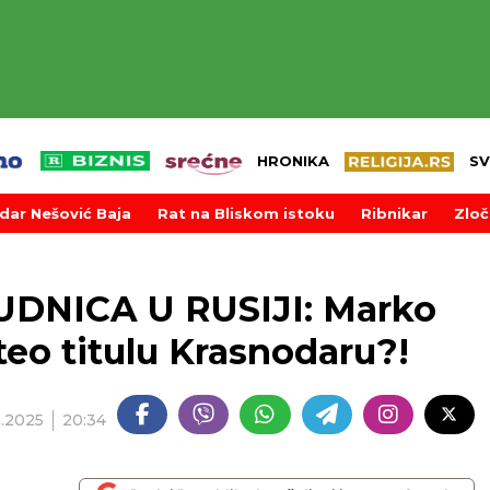
HRONIKA
SV
dar Nešović Baja
Rat na Bliskom istoku
Ribnikar
Zloč
DNICA U RUSIJI: Marko
oteo titulu Krasnodaru?!
5.2025
20:34