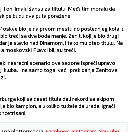
iji i oni imaju šansu za tiitulu. Međutim moraju da
ekipe budu dva puta poražene.
JA
RIBE
Moskve bio je na prvom mestu do poslednjeg kola, u
19.2 - 20.3
21.
o treći sa dva boda manje. Zenit, koji je bio drugi
dar je slavio nad Dinamom, i tako mu oteo titulu. Na
, a moskovski Plavci bili su treći.
bave
POSAO:
Ovaj period je
POSAO:
Trudite 
u
idealan za početak
poslovni stres ne
neki nesrećni scenario ove sezone ispreči upravo
osamostaljivanja ili saradnje s
kuću jer će emoci
ji kluba. I ne samo toga, već i prekidanja Zenitove
prijateljima. Problem u
pojačane i lako 
gi.
pregovorima u vezi s
nesporazuma s na
 se
finansijama.
LJUBAV:
Slobodn
LJUBAV:
Zbog previše posla,
mogli bi danas d
ljubav ste stavili po strani.
osobu koja će ih o
rburga koji sa deset titula deli rekord sa ekipom
Zauzeti, takođe, malo
harizmom, humo
e bio šampion, a ukoliko tu žele da urade, igrači
može
vremena provode s
inteligencijom.
partnerom, što će im on i
ZDRAVLJE:
Pojač
ncetrisani.
a.
zameriti.
nervoza.
ZDRAVLJE:
Bolovi u nogama.
i i na platformama:
Facebook
,
Instagram
,
YouTube
,