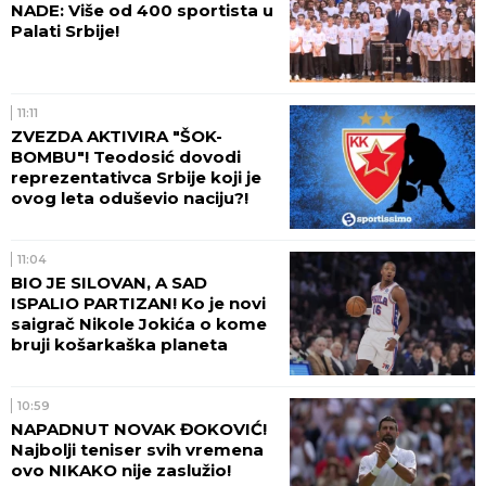
NADE: Više od 400 sportista u
Palati Srbije!
11:11
ZVEZDA AKTIVIRA "ŠOK-
BOMBU"! Teodosić dovodi
reprezentativca Srbije koji je
ovog leta oduševio naciju?!
11:04
BIO JE SILOVAN, A SAD
ISPALIO PARTIZAN! Ko je novi
saigrač Nikole Jokića o kome
bruji košarkaška planeta
10:59
NAPADNUT NOVAK ĐOKOVIĆ!
Najbolji teniser svih vremena
ovo NIKAKO nije zaslužio!