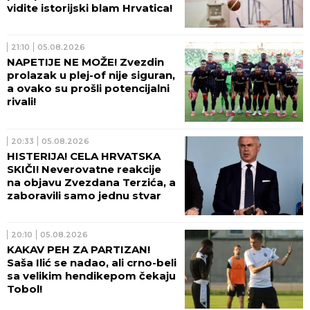
vidite istorijski blam Hrvatica!
21:10
05.08.2026
NAPETIJE NE MOŽE! Zvezdin
prolazak u plej-of nije siguran,
a ovako su prošli potencijalni
rivali!
20:33
05.08.2026
HISTERIJA! CELA HRVATSKA
SKIČI! Neverovatne reakcije
na objavu Zvezdana Terzića, a
zaboravili samo jednu stvar
20:10
05.08.2026
KAKAV PEH ZA PARTIZAN!
Saša Ilić se nadao, ali crno-beli
sa velikim hendikepom čekaju
Tobol!