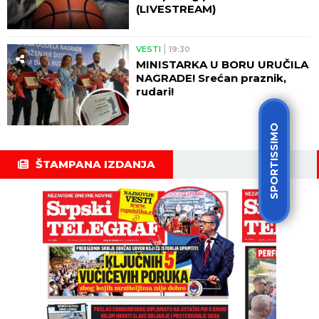
(LIVESTREAM)
VESTI
19:30
MINISTARKA U BORU URUČILA
NAGRADE! Srećan praznik,
rudari!
SPORTISSIMO
ŠTAMPANA IZDANJA