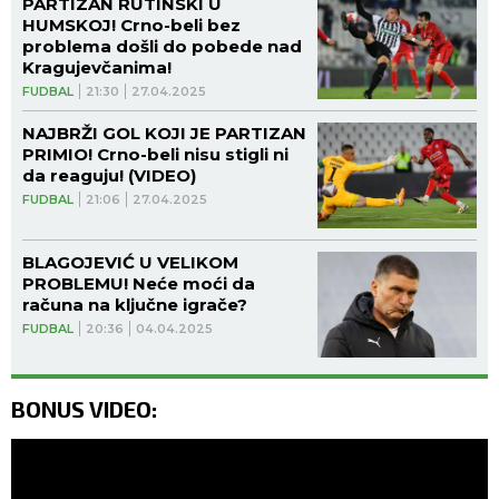
PARTIZAN RUTINSKI U
HUMSKOJ! Crno-beli bez
problema došli do pobede nad
Kragujevčanima!
FUDBAL
21:30
27.04.2025
NAJBRŽI GOL KOJI JE PARTIZAN
PRIMIO! Crno-beli nisu stigli ni
da reaguju! (VIDEO)
FUDBAL
21:06
27.04.2025
BLAGOJEVIĆ U VELIKOM
PROBLEMU! Neće moći da
računa na ključne igrače?
FUDBAL
20:36
04.04.2025
BONUS VIDEO: