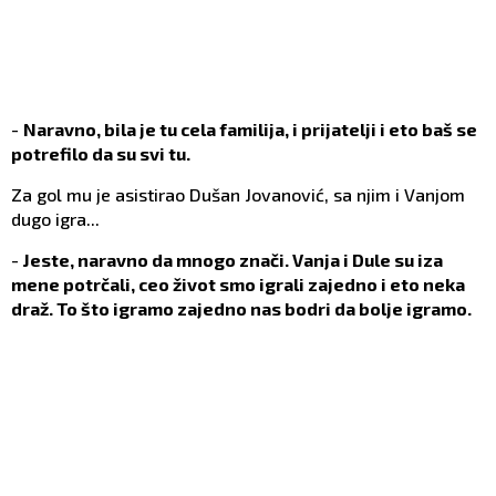
-
Naravno, bila je tu cela familija, i prijatelji i eto baš se
potrefilo da su svi tu.
Za gol mu je asistirao Dušan Jovanović, sa njim i Vanjom
dugo igra...
-
Jeste, naravno da mnogo znači. Vanja i Dule su iza
mene potrčali, ceo život smo igrali zajedno i eto neka
draž. To što igramo zajedno nas bodri da bolje igramo.