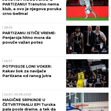
PARTIZANU! Trenutno nema
klub, a ovo je njegova poruka
crno-belima!
08:05
PARTIZANU ISTIČE VREME:
Penjaroja hitno mora da
povuče važan potez
06:57
POTPISUJE LONI VOKER:
Kakav šok za navijače
Partizana od ranog jutra
22:51
05.08.2026
MAGIČNE SRPKINJE U
ČETVRTFINALU EP! Turska
pala posle drame, a tek da