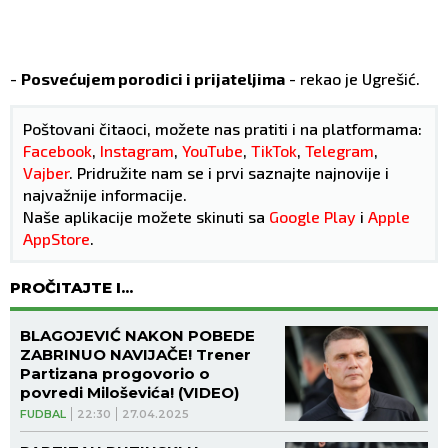
-
Posvećujem porodici i prijateljima
- rekao je Ugrešić.
Poštovani čitaoci, možete nas pratiti i na platformama:
Facebook
,
Instagram
,
YouTube
,
TikTok
,
Telegram
,
Vajber
. Pridružite nam se i prvi saznajte najnovije i
najvažnije informacije.
Naše aplikacije možete skinuti sa
Google Play
i
Apple
AppStore
.
PROČITAJTE I...
BLAGOJEVIĆ NAKON POBEDE
ZABRINUO NAVIJAČE! Trener
Partizana progovorio o
povredi Miloševića! (VIDEO)
FUDBAL
22:30
27.04.2025