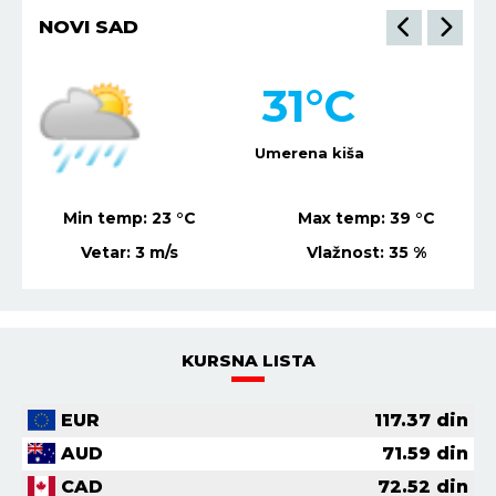
NOVI SAD
31
°C
Umerena kiša
Min temp:
23
°C
Max temp:
39
°C
Vetar:
3
m/s
Vlažnost:
35
%
KURSNA LISTA
EUR
117.37
din
AUD
71.59
din
CAD
72.52
din