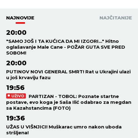
NAJNOVIJE
NAJČITANIJE
20:00
"SAMO JOŠ I TA KUĆICA DA MI IZGORI..." Hitno
oglašavanje Male Cane - POŽAR GUTA SVE PRED
SOBOM!
20:00
PUTINOV NOVI GENERAL SMRT! Rat u Ukrajini ulazi
u još krvaviju fazu
19:56
PARTIZAN - TOBOL: Poznate startne
UŽIVO
postave, evo koga je Saša Ilić odabrao za megdan
sa Kazahstancima (FOTO)
19:36
UŽAS U VIŠNJICI! Muškarac umro nakon uboda
stršljena!