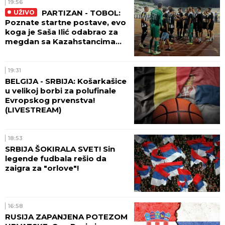
19:56
PARTIZAN - TOBOL:
UŽIVO
Poznate startne postave, evo
koga je Saša Ilić odabrao za
megdan sa Kazahstancima
(FOTO)
19:31
BELGIJA - SRBIJA: Košarkašice
u velikoj borbi za polufinale
Evropskog prvenstva!
(LIVESTREAM)
18:53
SRBIJA ŠOKIRALA SVET! Sin
legende fudbala rešio da
zaigra za "orlove"!
16:58
RUSIJA ZAPANJENA POTEZOM