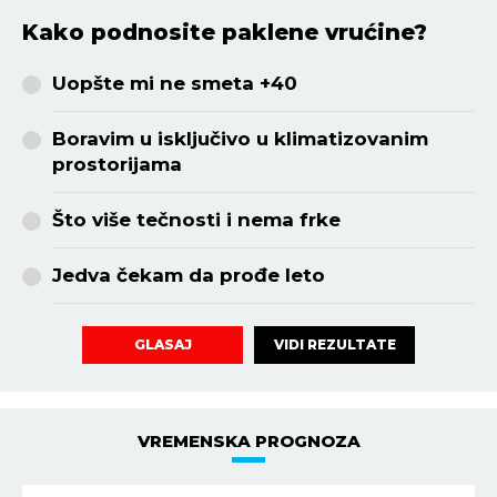
Kako podnosite paklene vrućine?
Uopšte mi ne smeta +40
Boravim u isključivo u klimatizovanim
prostorijama
Što više tečnosti i nema frke
Jedva čekam da prođe leto
VIDI REZULTATE
GLASAJ
VREMENSKA PROGNOZA