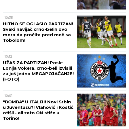
10:35
HITNO SE OGLASIO PARTIZAN!
Svaki navijač crno-belih ovo
mora da pročita pred meč sa
Tobolom!
10:12
UŽAS ZA PARTIZAN! Posle
Lonija Vokera, crno-beli izvisili
za još jedno MEGAPOJAČANJE!
(FOTO)
10:01
"BOMBA" U ITALIJI! Novi Srbin
u Juventusu?! Vlahović i Kostić
otišli - ali zato ON stiže u
Torino!