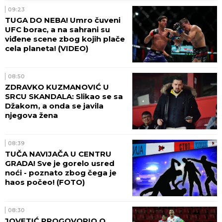
09:23
TUGA DO NEBA! Umro čuveni
UFC borac, a na sahrani su
viđene scene zbog kojih plače
cela planeta! (VIDEO)
08:50
ZDRAVKO KUZMANOVIĆ U
SRCU SKANDALA: Slikao se sa
Džakom, a onda se javila
njegova žena
08:39
TUČA NAVIJAČA U CENTRU
GRADA! Sve je gorelo usred
noći - poznato zbog čega je
haos počeo! (FOTO)
08:30
JOVETIĆ PROGOVORIO O