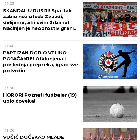
14:03
SKANDAL U RUSIJI! Spartak
zabio nož u leđa Zvezdi,
delijama, ali i svim Srbima!
Načinjen je neoprostiv greh!
(FOTO)
13:41
PARTIZAN DOBIO VELIKO
POJAČANJE! Otklonjena i
poslednja prepreka, igrač sve
potvrdio
12:31
HOROR! Poznati fudbaler (19)
ubio čoveka!
12:26
VUČIĆ DOČEKAO MLADE