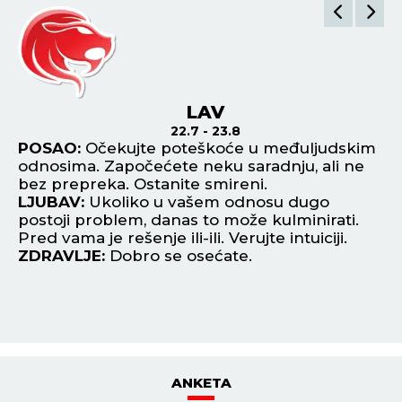
LAV
22.7 - 23.8
POSAO:
Očekujte poteškoće u međuljudskim
P
odnosima. Započećete neku saradnju, ali ne
ob
an
bez prepreka. Ostanite smireni.
im
LJUBAV:
Ukoliko u vašem odnosu dugo
L
postoji problem, danas to može kulminirati.
ot
ti
Pred vama je rešenje ili-ili. Verujte intuiciji.
ra
ZDRAVLJE:
Dobro se osećate.
Z
ANKETA