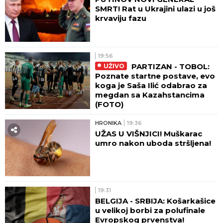
SMRT! Rat u Ukrajini ulazi u još
krvaviju fazu
19:56
PARTIZAN - TOBOL:
UŽIVO
Poznate startne postave, evo
koga je Saša Ilić odabrao za
megdan sa Kazahstancima
(FOTO)
HRONIKA
19:36
UŽAS U VIŠNJICI! Muškarac
umro nakon uboda stršljena!
19:31
BELGIJA - SRBIJA: Košarkašice
u velikoj borbi za polufinale
Evropskog prvenstva!