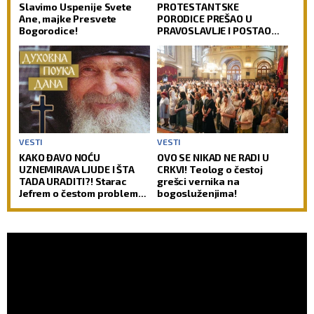
Slavimo Uspenije Svete
PROTESTANTSKE
Ane, majke Presvete
PORODICE PREŠAO U
Bogorodice!
PRAVOSLAVLJE I POSTAO
SVEŠTENIK: Jedan od
najuglednijih teologa
današnjice govori o svom
putu preobraćenja
VESTI
VESTI
KAKO ĐAVO NOĆU
OVO SE NIKAD NE RADI U
UZNEMIRAVA LJUDE I ŠTA
CRKVI! Teolog o čestoj
TADA URADITI?! Starac
grešci vernika na
Jefrem o čestom problemu
bogosluženjima!
vernika, koji im uteruje
strah u kosti