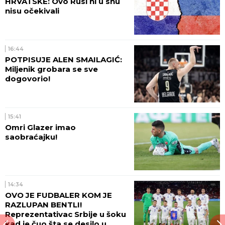
HRVATSKE: Ovo Rusi ni u snu
nisu očekivali
16:44
POTPISUJE ALEN SMAILAGIĆ:
Miljenik grobara se sve
dogovorio!
15:41
Omri Glazer imao
saobraćajku!
14:34
OVO JE FUDBALER KOM JE
RAZLUPAN BENTLI!
Reprezentativac Srbije u šoku
kad je čuo šta se desilo u