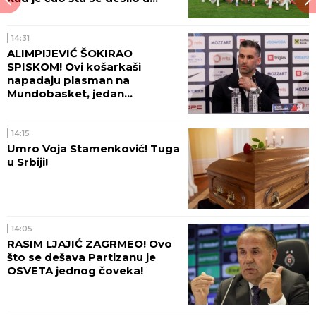
Beogradu!
14:31
ALIMPIJEVIĆ ŠOKIRAO
SPISKOM! Ovi košarkaši
napadaju plasman na
Mundobasket, jedan
OGROMAN IZOSTANAK!
14:15
Umro Voja Stamenković! Tuga
u Srbiji!
14:05
RASIM LJAJIĆ ZAGRMEO! Ovo
što se dešava Partizanu je
OSVETA jednog čoveka!