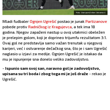
Foto: Starsport/Srđan Stevanović
Mladi fudbaler
Ognjen Ugrešić
postao je junak
Partizanove
pobede protiv
Radničkog iz Kragujevca
, a tek ima 18
godina. Njegov zapaženi nastup u ovoj utakmici obeležen
je prelepim golom, koji je doprineo trijumfu rezultatom 3:1.
Ovaj gol ne predstavlja samo važan trenutak u njegovoj
karijeri, već i ostvarenje dečačkog sna, što je i sam Ugrešić
naglasio u izjavi za medije. Ognjen Ugrešić je istakao da
mu je ispunjenje sna donelo veliko zadovoljstvo.
-
Ispunio sam svoj san, naravno gol je zadovoljstvo,
upisana su tri boda i zbog toga mi je još draže
- rekao je
Ugrešić.