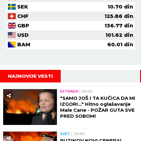
SEK
10.70
din
CHF
125.86
din
GBP
136.77
din
USD
101.62
din
BAM
60.01
din
NAJNOVIJE VESTI
ESTRADA
20:00
"SAMO JOŠ I TA KUĆICA DA MI
IZGORI..." Hitno oglašavanje
Male Cane - POŽAR GUTA SVE
PRED SOBOM!
SVET
20:00
PUTINOV NOVI GENERAL