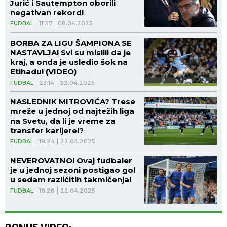
Jurić i Sautempton oborili
negativan rekord!
FUDBAL
11:27
08.04.2025
BORBA ZA LIGU ŠAMPIONA SE
NASTAVLJA! Svi su mislili da je
kraj, a onda je usledio šok na
Etihadu! (VIDEO)
FUDBAL
23:14
22.04.2025
NASLEDNIK MITROVIĆA? Trese
mreže u jednoj od najtežih liga
na Svetu, da li je vreme za
transfer karijere!?
FUDBAL
19:24
22.04.2025
NEVEROVATNO! Ovaj fudbaler
je u jednoj sezoni postigao gol
u sedam različitih takmičenja!
FUDBAL
18:26
22.04.2025