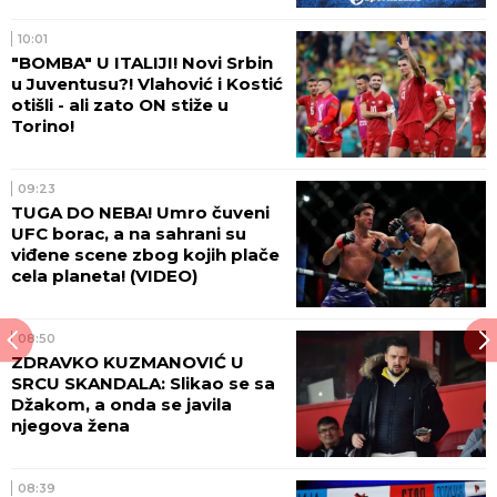
10:01
"BOMBA" U ITALIJI! Novi Srbin
u Juventusu?! Vlahović i Kostić
otišli - ali zato ON stiže u
Torino!
09:23
TUGA DO NEBA! Umro čuveni
UFC borac, a na sahrani su
viđene scene zbog kojih plače
cela planeta! (VIDEO)
08:50
ZDRAVKO KUZMANOVIĆ U
SRCU SKANDALA: Slikao se sa
Džakom, a onda se javila
njegova žena
08:39