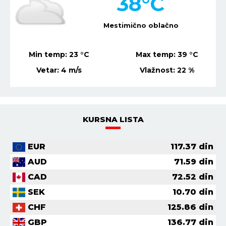
36
°C
Mestimično oblačno
Min temp:
21
°C
Max temp:
37
°C
Vetar:
4
m/s
Vlažnost:
20
%
KURSNA LISTA
EUR
117.37
din
AUD
71.59
din
CAD
72.52
din
SEK
10.70
din
CHF
125.86
din
GBP
136.77
din