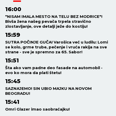
16:00
"NISAM IMALA MESTO NA TELU BEZ MODRICE"!
Bivša žena našeg pevača trpela stravično
zlostavljanje, ove detalji ježe do kostiju!
15:59
SUTRA POČINJE GUČA! Varošica već u ludilu: Lomi
se kolo, grme trube, pečenje i vruća rakija na sve
strane - sve je spremno za 65. Sabor!
15:51
Šta ako vam padne deo fasade na automobil -
evo ko mora da plati štetu!
15:45
SAZNAJEMO! SIN UBIO MAJKU NA NOVOM
BEOGRADU!
15:41
Omri Glazer imao saobraćajku!