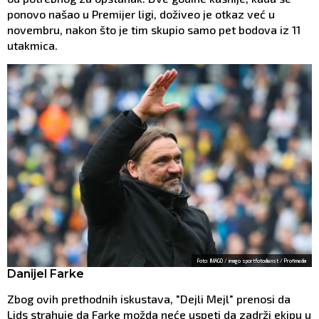
ponovo našao u Premijer ligi, doživeo je otkaz već u
novembru, nakon što je tim skupio samo pet bodova iz 11
utakmica.
Foto: IMAGO / imago sportfotodienst / Profimedia
Danijel Farke
Zbog ovih prethodnih iskustava, "Dejli Mejl" prenosi da
Lids strahuje da Farke možda neće uspeti da zadrži ekipu u