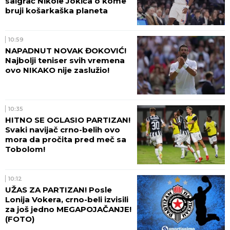
saigrač Nikole Jokića o kome
bruji košarkaška planeta
10:59
NAPADNUT NOVAK ĐOKOVIĆ!
Najbolji teniser svih vremena
ovo NIKAKO nije zaslužio!
10:35
HITNO SE OGLASIO PARTIZAN!
Svaki navijač crno-belih ovo
mora da pročita pred meč sa
Tobolom!
10:12
UŽAS ZA PARTIZAN! Posle
Lonija Vokera, crno-beli izvisili
za još jedno MEGAPOJAČANJE!
(FOTO)