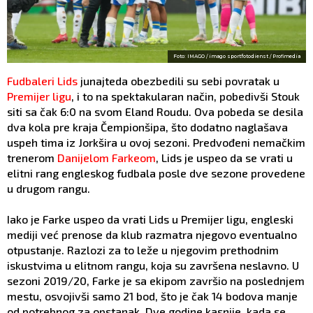
Foto: IMAGO / imago sportfotodienst / Profimedia
Fudbaleri Lids
junajteda obezbedili su sebi povratak u
Premijer ligu
, i to na spektakularan način, pobedivši Stouk
siti sa čak 6:0 na svom Eland Roudu. Ova pobeda se desila
dva kola pre kraja Čempionšipa, što dodatno naglašava
uspeh tima iz Jorkšira u ovoj sezoni. Predvođeni nemačkim
trenerom
Danijelom Farkeom
, Lids je uspeo da se vrati u
elitni rang engleskog fudbala posle dve sezone provedene
u drugom rangu.
Iako je Farke uspeo da vrati Lids u Premijer ligu, engleski
mediji već prenose da klub razmatra njegovo eventualno
otpustanje. Razlozi za to leže u njegovim prethodnim
iskustvima u elitnom rangu, koja su završena neslavno. U
sezoni 2019/20, Farke je sa ekipom završio na poslednjem
mestu, osvojivši samo 21 bod, što je čak 14 bodova manje
od potrebnog za opstanak. Dve godine kasnije, kada se