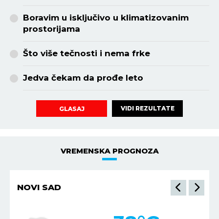
Boravim u isključivo u klimatizovanim
prostorijama
Što više tečnosti i nema frke
Jedva čekam da prođe leto
VIDI REZULTATE
GLASAJ
VREMENSKA PROGNOZA
NIŠ