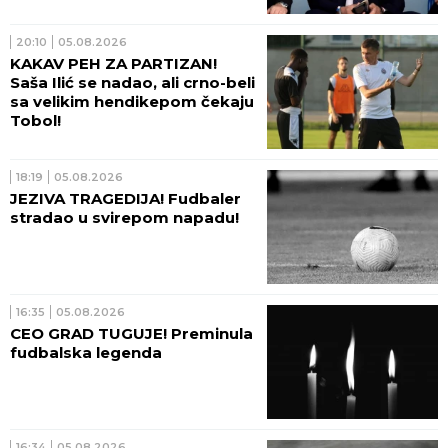
20:10
05.08.2026
KAKAV PEH ZA PARTIZAN!
Saša Ilić se nadao, ali crno-beli
sa velikim hendikepom čekaju
Tobol!
18:19
05.08.2026
JEZIVA TRAGEDIJA! Fudbaler
stradao u svirepom napadu!
16:35
05.08.2026
CEO GRAD TUGUJE! Preminula
fudbalska legenda
16:34
05.08.2026