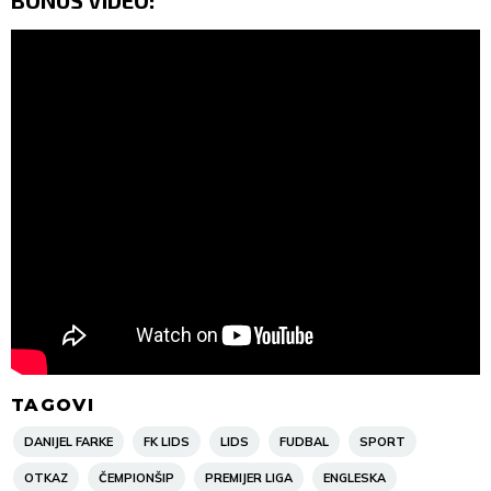
BONUS VIDEO:
TAGOVI
DANIJEL FARKE
FK LIDS
LIDS
FUDBAL
SPORT
OTKAZ
ČEMPIONŠIP
PREMIJER LIGA
ENGLESKA