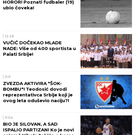
HOROR! Poznati fudbaler (19)
ubio čoveka!
12:26
VUČIĆ DOČEKAO MLADE
NADE: Više od 400 sportista u
Palati Srbije!
11:11
ZVEZDA AKTIVIRA "ŠOK-
BOMBU"! Teodosić dovodi
reprezentativca Srbije koji je
ovog leta oduševio naciju?!
11:04
BIO JE SILOVAN, A SAD
ISPALIO PARTIZAN! Ko je novi