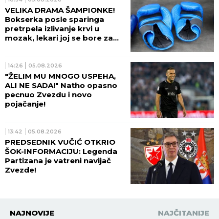
VELIKA DRAMA ŠAMPIONKE!
Bokserka posle sparinga
pretrpela izlivanje krvi u
mozak, lekari joj se bore za
život!
14:26
05.08.2026
"ŽELIM MU MNOGO USPEHA,
ALI NE SADA!" Natho opasno
pecnuo Zvezdu i novo
pojačanje!
13:42
05.08.2026
PREDSEDNIK VUČIĆ OTKRIO
ŠOK-INFORMACIJU: Legenda
Partizana je vatreni navijač
Zvezde!
NAJNOVIJE
NAJČITANIJE