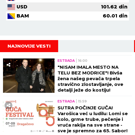
USD
101.62
din
BAM
60.01
din
NAJNOVIJE VESTI
ESTRADA
16:00
"NISAM IMALA MESTO NA
TELU BEZ MODRICE"! Bivša
žena našeg pevača trpela
stravično zlostavljanje, ove
detalji ježe do kostiju!
ESTRADA
15:59
SUTRA POČINJE GUČA!
Varošica već u ludilu: Lomi se
kolo, grme trube, pečenje i
vruća rakija na sve strane -
sve je spremno za 65. Sabor!