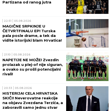
Partizana od ranog jutra
22:51
05.08.2026
MAGIČNE SRPKINJE U
ČETVRTFINALU EP! Turska
pala posle drame, a tek da
vidite istorijski blam Hrvatica!
21:10
05.08.2026
NAPETIJE NE MOŽE! Zvezdin
prolazak u plej-of nije siguran,
a ovako su prošli potencijalni
rivali!
20:33
05.08.2026
HISTERIJA! CELA HRVATSKA
SKIČI! Neverovatne reakcije
na objavu Zvezdana Terzića, a
zaboravili samo jednu stvar