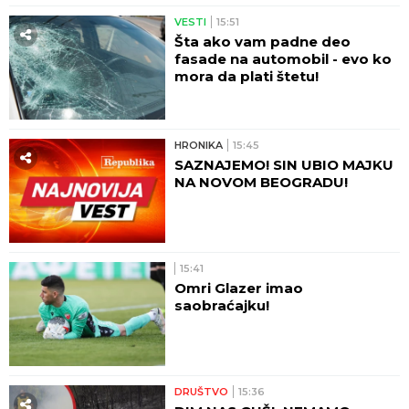
VESTI
15:51
Šta ako vam padne deo
fasade na automobil - evo ko
mora da plati štetu!
HRONIKA
15:45
SAZNAJEMO! SIN UBIO MAJKU
NA NOVOM BEOGRADU!
15:41
Omri Glazer imao
saobraćajku!
DRUŠTVO
15:36