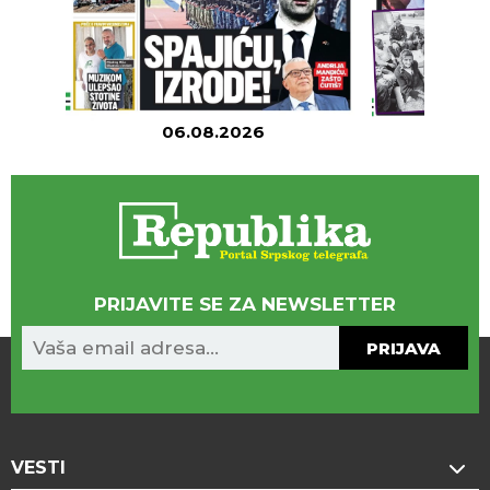
06.08.2026
05
PRIJAVITE SE ZA NEWSLETTER
PRIJAVA
VESTI