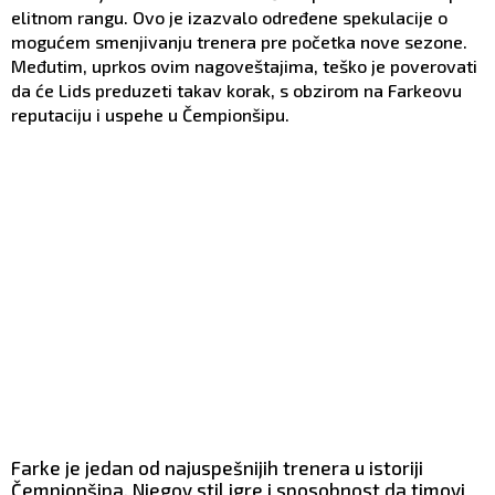
elitnom rangu. Ovo je izazvalo određene spekulacije o
mogućem smenjivanju trenera pre početka nove sezone.
Međutim, uprkos ovim nagoveštajima, teško je poverovati
da će Lids preduzeti takav korak, s obzirom na Farkeovu
reputaciju i uspehe u Čempionšipu.
Farke je jedan od najuspešnijih trenera u istoriji
Čempionšipa. Njegov stil igre i sposobnost da timovi