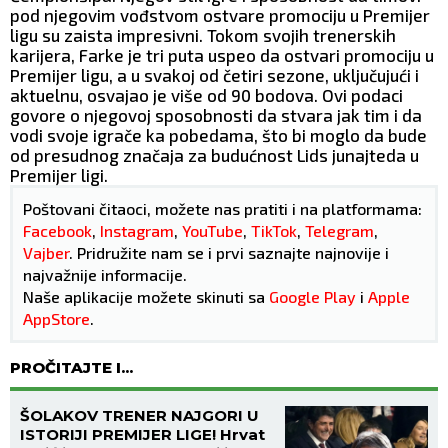
pod njegovim vođstvom ostvare promociju u Premijer
ligu su zaista impresivni. Tokom svojih trenerskih
karijera, Farke je tri puta uspeo da ostvari promociju u
Premijer ligu, a u svakoj od četiri sezone, uključujući i
aktuelnu, osvajao je više od 90 bodova. Ovi podaci
govore o njegovoj sposobnosti da stvara jak tim i da
vodi svoje igrače ka pobedama, što bi moglo da bude
od presudnog značaja za budućnost Lids junajteda u
Premijer ligi.
Poštovani čitaoci, možete nas pratiti i na platformama:
Facebook
,
Instagram
,
YouTube
,
TikTok
,
Telegram
,
Vajber
. Pridružite nam se i prvi saznajte najnovije i
najvažnije informacije.
Naše aplikacije možete skinuti sa
Google Play
i
Apple
AppStore
.
PROČITAJTE I...
ŠOLAKOV TRENER NAJGORI U
ISTORIJI PREMIJER LIGE! Hrvat