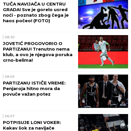
TUČA NAVIJAČA U CENTRU
GRADA! Sve je gorelo usred
noći - poznato zbog čega je
haos počeo! (FOTO)
08:30
JOVETIĆ PROGOVORIO O
PARTIZANU! Trenutno nema
klub, a ovo je njegova poruka
crno-belima!
08:05
PARTIZANU ISTIČE VREME:
Penjaroja hitno mora da
povuče važan potez
06:57
POTPISUJE LONI VOKER:
Kakav šok za navijače