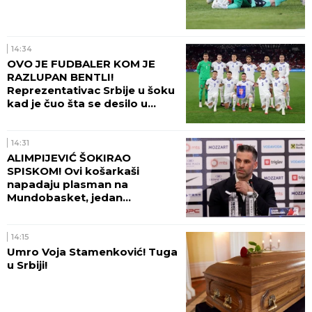
14:34
OVO JE FUDBALER KOM JE
RAZLUPAN BENTLI!
Reprezentativac Srbije u šoku
kad je čuo šta se desilo u
Beogradu!
14:31
ALIMPIJEVIĆ ŠOKIRAO
SPISKOM! Ovi košarkaši
napadaju plasman na
Mundobasket, jedan
OGROMAN IZOSTANAK!
14:15
Umro Voja Stamenković! Tuga
u Srbiji!