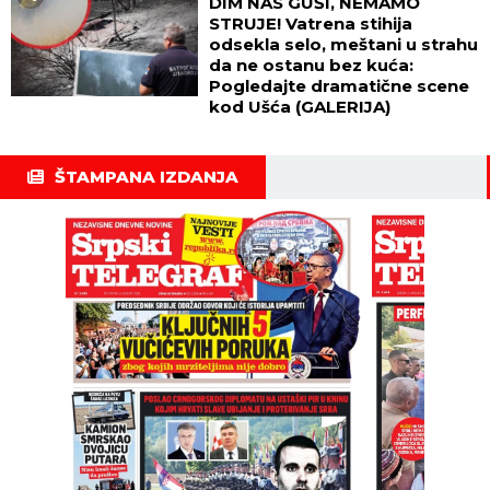
DIM NAS GUŠI, NEMAMO
STRUJE! Vatrena stihija
odsekla selo, meštani u strahu
da ne ostanu bez kuća:
Pogledajte dramatične scene
kod Ušća (GALERIJA)
ŠTAMPANA IZDANJA