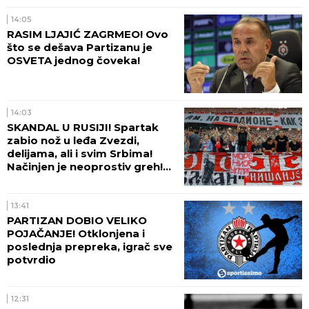
14:05
RASIM LJAJIĆ ZAGRMEO! Ovo
što se dešava Partizanu je
OSVETA jednog čoveka!
14:03
SKANDAL U RUSIJI! Spartak
zabio nož u leđa Zvezdi,
delijama, ali i svim Srbima!
Načinjen je neoprostiv greh!
(FOTO)
13:41
PARTIZAN DOBIO VELIKO
POJAČANJE! Otklonjena i
poslednja prepreka, igrač sve
potvrdio
12:31