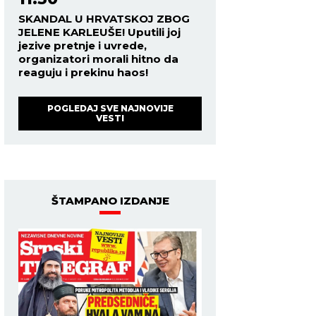
SKANDAL U HRVATSKOJ ZBOG
JELENE KARLEUŠE! Uputili joj
jezive pretnje i uvrede,
organizatori morali hitno da
reaguju i prekinu haos!
POGLEDAJ SVE NAJNOVIJE
VESTI
ŠTAMPANO IZDANJE