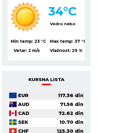
33
°C
3
Mestimično oblačno
Ve
37
°C
Min temp:
22
°C
Max temp:
36
°C
Min temp:
23
°C
Ma
9
%
Vetar:
1
m/s
Vlažnost:
31
%
Vetar:
2
m/s
Vl
KURSNA LISTA
EUR
117.36
din
AUD
71.56
din
CAD
72.62
din
SEK
10.70
din
CHF
125.30
din