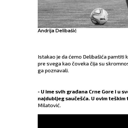
Andrija Delibašić
Istakao je da ćemo Delibašića pamtiti k
pre svega kao čoveka čija su skromnost 
ga poznavali.
- U ime svih građana Crne Gore i u sv
najdubljeg saučešća. U ovim teškim 
Milatović.
NIŠ
BE