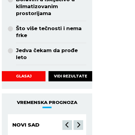
klimatizovanim
prostorijama
Što više tečnosti i nema
frke
Jedva čekam da prođe
leto
VIDI REZULTATE
GLASAJ
VREMENSKA PROGNOZA
NIŠ
BEOGRAD