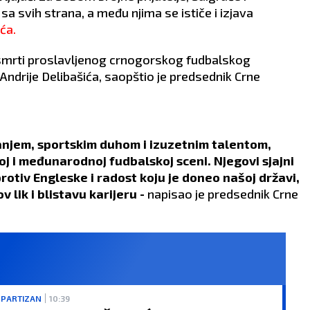
a svih strana, a među njima se ističe i izjava
ća.
smrti proslavljenog crnogorskog fudbalskog
Andrije Delibašića, saopštio je predsednik Crne
ganjem, sportskim duhom i izuzetnim talentom,
oj i međunarodnoj fudbalskoj sceni. Njegovi sjajni
otiv Engleske i radost koju je doneo našoj državi,
lik i blistavu karijeru -
napisao je predsednik Crne
 PARTIZAN
10:39