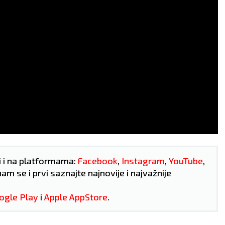
32
°C
34
°C
Vedro nebo
Vedro nebo
temp:
23
°C
Max temp:
37
°C
Min temp:
23
°C
Max temp:
ar:
2
m/s
Vlažnost:
46
%
Vetar:
2
m/s
Vlažnost:
2
i i na platformama:
Facebook
,
Instagram
,
YouTube
,
nam se i prvi saznajte najnovije i najvažnije
ogle Play
i
Apple AppStore
.