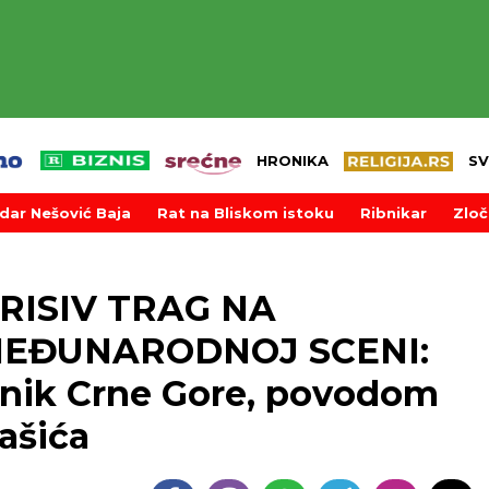
HRONIKA
SV
dar Nešović Baja
Rat na Bliskom istoku
Ribnikar
Zloč
RISIV TRAG NA
MEĐUNARODNOJ SCENI:
dnik Crne Gore, povodom
ašića