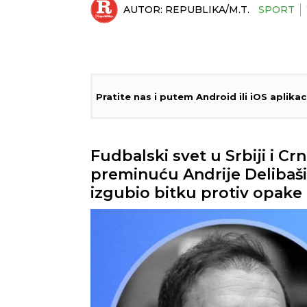
AUTOR:
REPUBLIKA/M.T.
SPORT
Pratite nas i putem Android ili iOS aplikac
Fudbalski svet u Srbiji i Cr
preminuću Andrije Delibaši
izgubio bitku protiv opake 