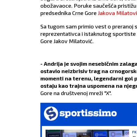
obožavaoce. Poruke saučešća pristižu s
predsednika Crne Gore
Jakova Milatovi
Sa tugom sam primio vest o preranoj 
reprezentativca i istaknutog sportiste 
Gore Jakov Milatović.
- Andrija je svojim nesebičnim zala
ostavio neizbrisiv trag na crnogorsk
momenti na terenu, legendarni gol pr
ostaju kao trajna uspomena na njegov 
Gore na društvenoj mreži "X".
FK