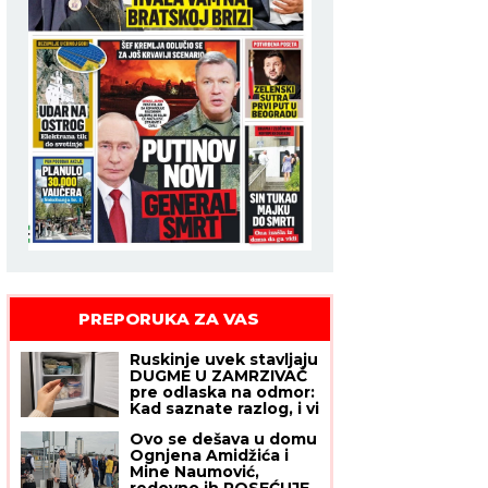
PREPORUKA ZA VAS
Ruskinje uvek stavljaju
DUGME U ZAMRZIVAČ
pre odlaska na odmor:
Kad saznate razlog, i vi
ćete odmah iskopirati
Ovo se dešava u domu
ovaj trik
Ognjena Amidžića i
Mine Naumović,
redovno ih POSEĆUJE