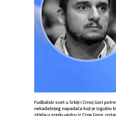
Fudbalski svet u Srbiji i Crnoj Gori potr
nekadašnjeg napadača koji je izgubio bi
stigla u sredu ujutru iz Crne Gore, osta