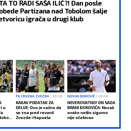
TA TO RADI SAŠA ILIĆ?! Dan posle
obede Partizana nad Tobolom šalje
etvoricu igrača u drugi klub
ŠKORPIJA
STRELAC
FK CRVENA ZVEZDA
09:28
NOVAK ĐOKOVIĆ
09:08
24.10 - 22.11
23.11 - 21.12
A
KAKAV PODATAK ZA
NEVEROVATNO! ON SADA
i u
DELIJE: Ovo je važno da
BRANI ĐOKOVIĆA: Novak
fa
se zna pred revanš
ovako nešto sigurno
 tokom
Zvezde i Hapoela
nije očekivao
AO:
Problematičan
POSAO:
Moguće je da ćet
a!
nik iz inostranstva
doći u nezgodan položaj