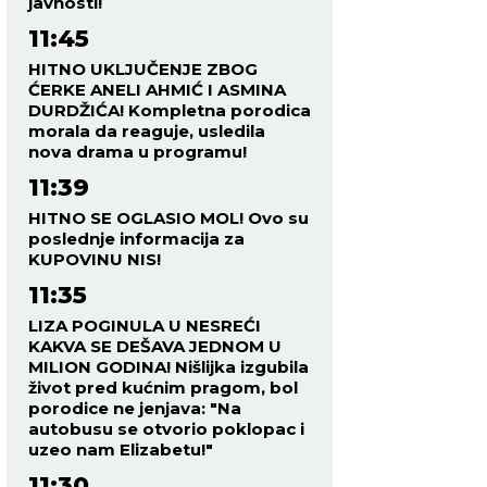
javnosti!
11:45
HITNO UKLJUČENJE ZBOG
ĆERKE ANELI AHMIĆ I ASMINA
DURDŽIĆA! Kompletna porodica
morala da reaguje, usledila
nova drama u programu!
11:39
HITNO SE OGLASIO MOL! Ovo su
poslednje informacija za
KUPOVINU NIS!
11:35
LIZA POGINULA U NESREĆI
KAKVA SE DEŠAVA JEDNOM U
MILION GODINA! Nišlijka izgubila
život pred kućnim pragom, bol
porodice ne jenjava: "Na
autobusu se otvorio poklopac i
uzeo nam Elizabetu!"
11:30