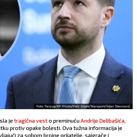
Foto: Tanjug/AP Photo/Petr Josek/Starsport/Sr]an Stevnović
esla je
tragična vest
o preminuću
Andrije Delibašića,
tku protiv opake bolesti. Ova tužna informacija je
vljajući za sobom brojne prijatelje, saigrače i