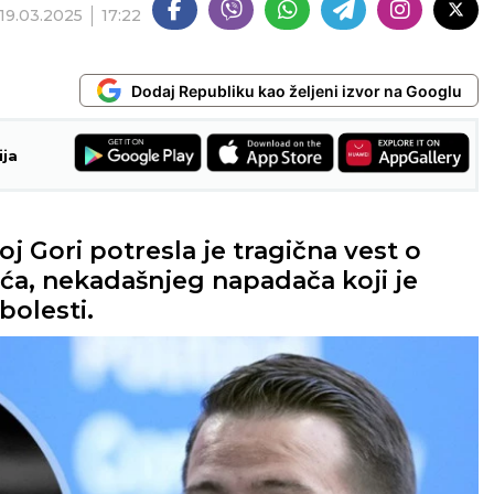
19.03.2025
17:22
Dodaj Republiku kao željeni izvor na Googlu
ija
noj Gori potresla je tragična vest o
ća, nekadašnjeg napadača koji je
bolesti.