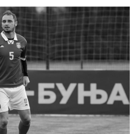
s može da vam zadaje
kada su konflikti među
bolju. Očekuju vas
kolegama u pitanju. Proba
romisna rešenja.
da zauzmete neutralan sta
AV:
Zračite posebnim
ne zauzimate ničiju stranu.
cijama, pa ćete privlačiti
LJUBAV:
Tokom ovog
ju suprotnog pola na
perioda biće dosta konflik
om koraku i imaćete
kako s ukućanima tako i s
e prilike za flert.
partnerom.
VLJE:
Dobro.
ZDRAVLJE:
Stabilno.