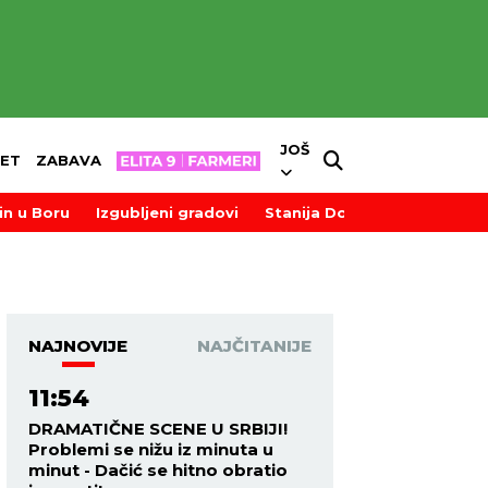
JOŠ
ET
ZABAVA
in u Boru
Izgubljeni gradovi
Stanija Dobrojević
NAJNOVIJE
NAJČITANIJE
11:54
DRAMATIČNE SCENE U SRBIJI!
Problemi se nižu iz minuta u
minut - Dačić se hitno obratio