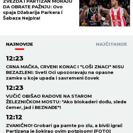
ZVEZDA I PARTIZAN MORAJU
DA OBRATE PAŽNJU: Ovo
spaja Džabarija Parkera i
Šabaza Nejpira!
NAJNOVIJE
NAJČITANIJE
12:23
CRNA MAČKA, CRVENI KONAC I "LOŠI ZNACI" NISU
BEZAZLENI: Sveti Oci upozoravaju na opasne
zamke u koje upada i savremeni čovek
12:23
VUČIĆ OBIŠAO RADOVE NA STAROM
ŽELEZNIČKOM MOSTU: "Ako blokaderi dođu, slede
čemer, jad i BEZNAĐE"!
12:12
ZVANIČNO! Grobari ga pamte po zlu, a bivši igrač
Partizana je šokirao ovim potpisom! (FOTO)