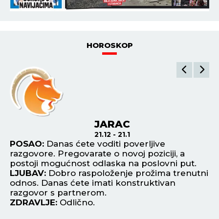
HOROSKOP
JARAC
21.12 - 21.1
a
POSAO:
Danas ćete voditi poverljive
P
razgovore. Pregovarate o novoj poziciji, a
do
postoji mogućnost odlaska na poslovni put.
fu
m
LJUBAV:
Dobro raspoloženje prožima trenutni
ok
e
odnos. Danas ćete imati konstruktivan
L
razgovor s partnerom.
st
ZDRAVLJE:
Odlično.
Z