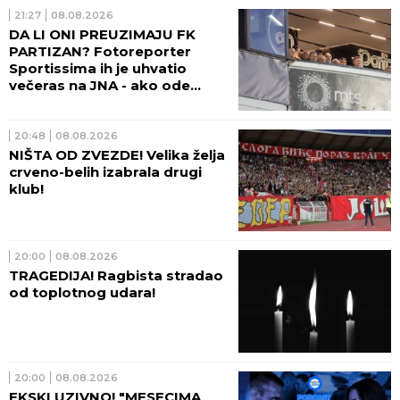
21:27
08.08.2026
DA LI ONI PREUZIMAJU FK
PARTIZAN? Fotoreporter
Sportissima ih je uhvatio
večeras na JNA - ako ode
sadašnja uprava crno-belih,
sprema se velika promena!
(FOTO)
20:48
08.08.2026
NIŠTA OD ZVEZDE! Velika želja
crveno-belih izabrala drugi
klub!
20:00
08.08.2026
TRAGEDIJA! Ragbista stradao
od toplotnog udara!
20:00
08.08.2026
EKSKLUZIVNO! "MESECIMA