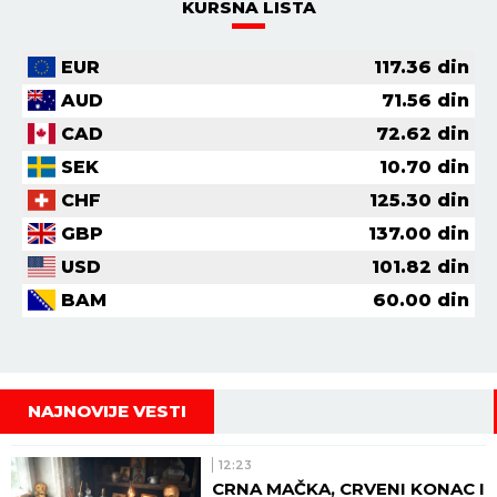
KURSNA LISTA
EUR
117.36
din
AUD
71.56
din
CAD
72.62
din
SEK
10.70
din
CHF
125.30
din
GBP
137.00
din
USD
101.82
din
BAM
60.00
din
NAJNOVIJE VESTI
12:23
CRNA MAČKA, CRVENI KONAC I