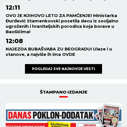
12:11
OVO JE NJIHOVO LETO ZA PAMĆENJE! Ministarka
Đurđević Stamenkovski posetila decu iz socijalno
ugroženih i hraniteljskih porodica koja borave u
Baošićima!
12:08
NAJEZDA BUBAŠVABA ZU BEOGRADU! Ulaze i u
stanove, a najviše ih ima OVDE
POGLEDAJ SVE NAJNOVIJE VESTI
ŠTAMPANO IZDANJE