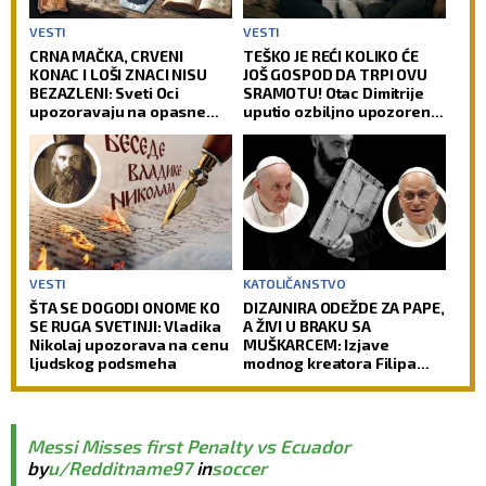
VESTI
VESTI
CRNA MAČKA, CRVENI
TEŠKO JE REĆI KOLIKO ĆE
KONAC I LOŠI ZNACI NISU
JOŠ GOSPOD DA TRPI OVU
BEZAZLENI: Sveti Oci
SRAMOTU! Otac Dimitrije
upozoravaju na opasne
uputio ozbiljno upozorenje
zamke u koje upada i
roditeljima i pozvao ih da
savremeni čovek
spasavaju decu od zla!
VESTI
KATOLIČANSTVO
ŠTA SE DOGODI ONOME KO
DIZAJNIRA ODEŽDE ZA PAPE,
SE RUGA SVETINJI: Vladika
A ŽIVI U BRAKU SA
Nikolaj upozorava na cenu
MUŠKARCEM: Izjave
ljudskog podsmeha
modnog kreatora Filipa
Sorčinela otvorile
neprijatno pitanje za
Katoličku crkvu
Messi Misses first Penalty vs Ecuador
by
u/Redditname97
in
soccer