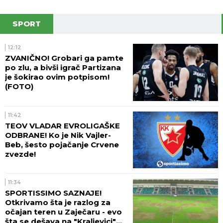
SPORT
12:12
ZVANIČNO! Grobari ga pamte
po zlu, a bivši igrač Partizana
je šokirao ovim potpisom!
(FOTO)
11:42
TEOV VLADAR EVROLIGAŠKE
ODBRANE! Ko je Nik Vajler-
Beb, šesto pojačanje Crvene
zvezde!
11:34
SPORTISSIMO SAZNAJE!
Otkrivamo šta je razlog za
očajan teren u Zaječaru - evo
šta se dešava na "Kraljevici"