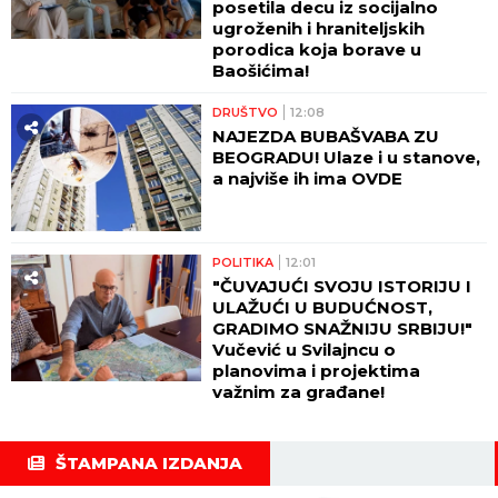
posetila decu iz socijalno
ugroženih i hraniteljskih
porodica koja borave u
Baošićima!
DRUŠTVO
12:08
NAJEZDA BUBAŠVABA ZU
BEOGRADU! Ulaze i u stanove,
a najviše ih ima OVDE
POLITIKA
12:01
"ČUVAJUĆI SVOJU ISTORIJU I
ULAŽUĆI U BUDUĆNOST,
GRADIMO SNAŽNIJU SRBIJU!"
Vučević u Svilajncu o
planovima i projektima
važnim za građane!
ŠTAMPANA IZDANJA