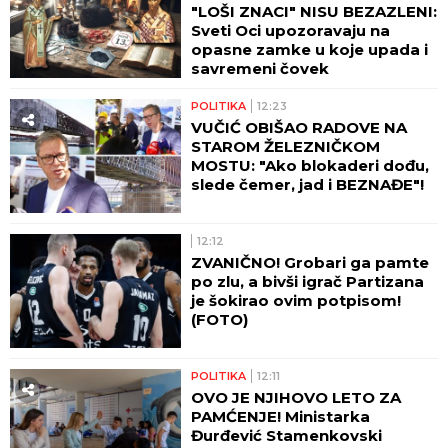
"LOŠI ZNACI" NISU BEZAZLENI:
Sveti Oci upozoravaju na
opasne zamke u koje upada i
savremeni čovek
POLITIKA
12:23
VUČIĆ OBIŠAO RADOVE NA
STAROM ŽELEZNIČKOM
MOSTU: "Ako blokaderi dođu,
slede čemer, jad i BEZNAĐE"!
12:12
ZVANIČNO! Grobari ga pamte
po zlu, a bivši igrač Partizana
je šokirao ovim potpisom!
(FOTO)
POLITIKA
12:11
OVO JE NJIHOVO LETO ZA
PAMĆENJE! Ministarka
Đurđević Stamenkovski