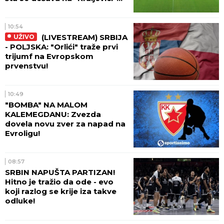
(VIDEO)
10:54
(LIVESTREAM) SRBIJA
UŽIVO
- POLJSKA: "Orlići" traže prvi
trijumf na Evropskom
prvenstvu!
10:49
"BOMBA" NA MALOM
KALEMEGDANU: Zvezda
dovela novu zver za napad na
Evroligu!
08:57
SRBIN NAPUŠTA PARTIZAN!
Hitno je tražio da ode - evo
koji razlog se krije iza takve
odluke!