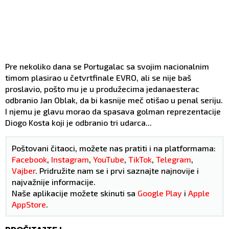
Pre nekoliko dana se Portugalac sa svojim nacionalnim
timom plasirao u četvrtfinale EVRO, ali se nije baš
proslavio, pošto mu je u produžecima jedanaesterac
odbranio Jan Oblak, da bi kasnije meč otišao u penal seriju.
I njemu je glavu morao da spasava golman reprezentacije
Diogo Kosta koji je odbranio tri udarca...
Poštovani čitaoci, možete nas pratiti i na platformama:
Facebook
,
Instagram
,
YouTube
,
TikTok
,
Telegram
,
Vajber
. Pridružite nam se i prvi saznajte najnovije i
najvažnije informacije.
Naše aplikacije možete skinuti sa
Google Play
i
Apple
AppStore
.