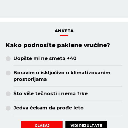
ANKETA
Kako podnosite paklene vrućine?
Uopšte mi ne smeta +40
Boravim u isključivo u klimatizovanim
prostorijama
Što više tečnosti i nema frke
Jedva čekam da prođe leto
VIDI REZULTATE
GLASAJ