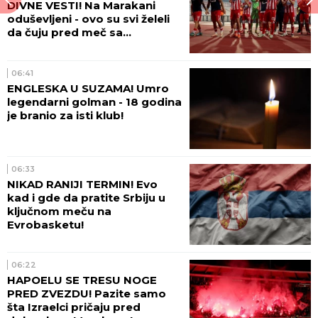
DIVNE VESTI! Na Marakani
oduševljeni - ovo su svi želeli
da čuju pred meč sa
Hapoelom!
06:41
ENGLESKA U SUZAMA! Umro
legendarni golman - 18 godina
je branio za isti klub!
06:33
NIKAD RANIJI TERMIN! Evo
kad i gde da pratite Srbiju u
ključnom meču na
Evrobasketu!
06:22
HAPOELU SE TRESU NOGE
PRED ZVEZDU! Pazite samo
šta Izraelci pričaju pred