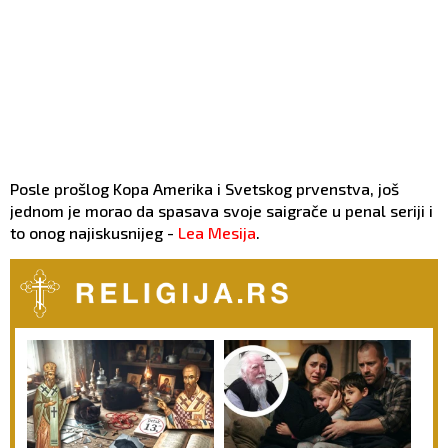
Posle prošlog Kopa Amerika i Svetskog prvenstva, još
jednom je morao da spasava svoje saigrače u penal seriji i
to onog najiskusnijeg -
Lea Mesija
.