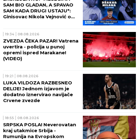
SAM BIO GLADAN, A SPAVAO
SAM KADA DRUGI USTAJU":
Ginisovac Nikola Vejnović o
ceni ekstrema (VIDEO)
19:34
08.08.2026
ZVEZDA ČEKA PAZAR! Vatrena
uvertira - policija u punoj
opremi ispred Marakane!
(VIDEO)
19:21
08.08.2026
LUKA VILDOZA RAZBESNEO
DELIJE! Jednom izjavom je
dodatno iznervirao navijače
Crvene zvezde
18:55
08.08.2026
SRPSKA POSLA! Neverovatan
kraj utakmice Srbija -
Rumunija na Evropskom