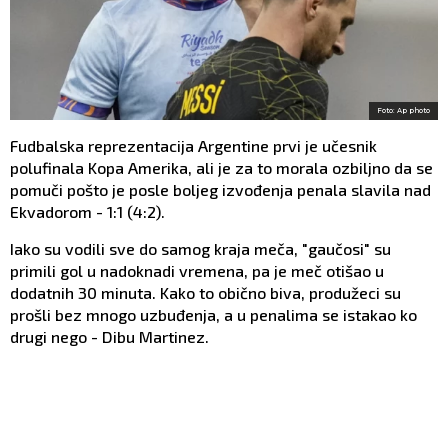
Foto: Ap photo
Fudbalska reprezentacija Argentine prvi je učesnik
polufinala Kopa Amerika, ali je za to morala ozbiljno da se
pomuči pošto je posle boljeg izvođenja penala slavila nad
Ekvadorom - 1:1 (4:2).
Iako su vodili sve do samog kraja meča, "gaučosi" su
primili gol u nadoknadi vremena, pa je meč otišao u
dodatnih 30 minuta. Kako to obično biva, produžeci su
prošli bez mnogo uzbuđenja, a u penalima se istakao ko
drugi nego - Dibu Martinez.