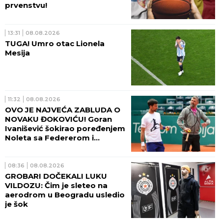
prvenstvu!
13:31
08.08.2026
TUGA! Umro otac Lionela
Mesija
11:32
08.08.2026
OVO JE NAJVEĆA ZABLUDA O
NOVAKU ĐOKOVIĆU! Goran
Ivanišević šokirao poređenjem
Noleta sa Federerom i
Nadalom
08:36
08.08.2026
GROBARI DOČEKALI LUKU
VILDOZU: Čim je sleteo na
aerodrom u Beogradu usledio
je šok