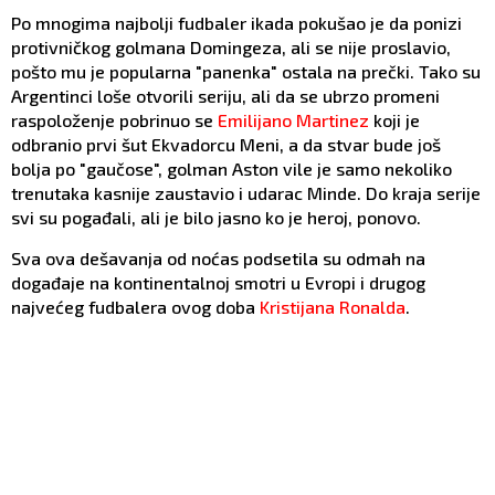
Po mnogima najbolji fudbaler ikada pokušao je da ponizi
protivničkog golmana Domingeza, ali se nije proslavio,
pošto mu je popularna "panenka" ostala na prečki. Tako su
Argentinci loše otvorili seriju, ali da se ubrzo promeni
raspoloženje pobrinuo se
Emilijano Martinez
koji je
odbranio prvi šut Ekvadorcu Meni, a da stvar bude još
bolja po "gaučose", golman Aston vile je samo nekoliko
trenutaka kasnije zaustavio i udarac Minde. Do kraja serije
svi su pogađali, ali je bilo jasno ko je heroj, ponovo.
Sva ova dešavanja od noćas podsetila su odmah na
događaje na kontinentalnoj smotri u Evropi i drugog
najvećeg fudbalera ovog doba
Kristijana Ronalda
.