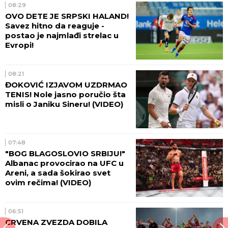
08:29
OVO DETE JE SRPSKI HALAND!
Savez hitno da reaguje -
postao je najmlađi strelac u
Evropi!
08:21
ĐOKOVIĆ IZJAVOM UZDRMAO
TENIS! Nole jasno poručio šta
misli o Janiku Sineru! (VIDEO)
07:48
"BOG BLAGOSLOVIO SRBIJU!"
Albanac provocirao na UFC u
Areni, a sada šokirao svet
ovim rečima! (VIDEO)
06:51
CRVENA ZVEZDA DOBILA