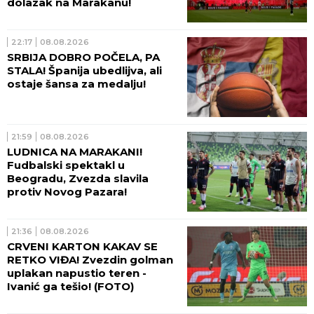
dolazak na Marakanu!
22:17
08.08.2026
SRBIJA DOBRO POČELA, PA
STALA! Španija ubedlijva, ali
ostaje šansa za medalju!
21:59
08.08.2026
LUDNICA NA MARAKANI!
Fudbalski spektakl u
Beogradu, Zvezda slavila
protiv Novog Pazara!
21:36
08.08.2026
CRVENI KARTON KAKAV SE
RETKO VIĐA! Zvezdin golman
uplakan napustio teren -
Ivanić ga tešio! (FOTO)