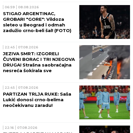
06:59
08.08.2026
STIGAO ARGENTINAC,
GROBARI "GORE": Vildoza
sleteo u Beograd i odmah
zadužio crno-beli šal! (FOTO)
22:45
07.08.2026
JEZIVA SMRT: IZGORELI
ČUVENI BORAC I TRI NJEGOVA
DRUGA! Strašna saobraćajna
nesreća šokirala sve
22:45
07.08.2026
PARTIZAN TRLJA RUKE: Saša
Lukić donosi crno-belima
neočekivanu zaradu!
22:16
07.08.2026