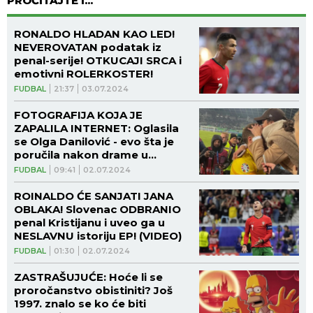
PROČITAJTE I...
RONALDO HLADAN KAO LED!
NEVEROVATAN podatak iz
penal-serije! OTKUCAJI SRCA i
emotivni ROLERKOSTER!
FUDBAL
21:37
03.07.2024
FOTOGRAFIJA KOJA JE
ZAPALILA INTERNET: Oglasila
se Olga Danilović - evo šta je
poručila nakon drame u
Frankfurtu!
FUDBAL
09:41
02.07.2024
ROINALDO ĆE SANJATI JANA
OBLAKA! Slovenac ODBRANIO
penal Kristijanu i uveo ga u
NESLAVNU istoriju EP! (VIDEO)
FUDBAL
01:30
02.07.2024
ZASTRAŠUJUĆE: Hoće li se
proročanstvo obistiniti? Još
1997. znalo se ko će biti