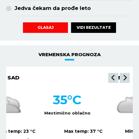
Jedva čekam da prođe leto
VIDI REZULTATE
GLASAJ
VREMENSKA PROGNOZA
NIŠ
34
°C
Mestimično oblačno
Min temp:
22
°C
Max temp:
36
°C