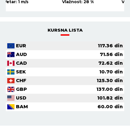
Vetar:
7
m/s
Vlažnost:
34
%
KURSNA LISTA
EUR
117.36
din
AUD
71.56
din
CAD
72.62
din
SEK
10.70
din
CHF
125.30
din
GBP
137.00
din
USD
101.82
din
BAM
60.00
din