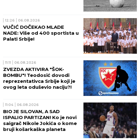
12:26
06.08.2026
VUČIĆ DOČEKAO MLADE
NADE: Više od 400 sportista u
Palati Srbije!
11:11
06.08.2026
ZVEZDA AKTIVIRA "ŠOK-
BOMBU"! Teodosić dovodi
reprezentativca Srbije koji je
ovog leta oduševio naciju?!
11:04
06.08.2026
BIO JE SILOVAN, A SAD
ISPALIO PARTIZAN! Ko je novi
saigrač Nikole Jokića o kome
bruji košarkaška planeta