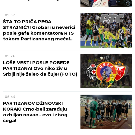
09:57
ŠTA TO PRIČA PEĐA
STRAJNIĆ?! Grobari u neverici
posle gafa komentatora RTS
tokom Partizanovog meča!
(VIDEO)
09:26
LOŠE VESTI POSLE POBEDE
PARTIZANA! Ovo niko živ u
Srbiji nije želeo da čuje! (FOTO)
08:44
PARTIZANOV DŽINOVSKI
KORAK! Crno-beli zarađuju
ozbiljan novac - evo i zbog
čega!