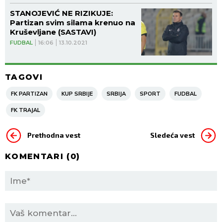
STANOJEVIĆ NE RIZIKUJE:
Partizan svim silama krenuo na
Kruševljane (SASTAVI)
FUDBAL
16:06
13.10.2021
TAGOVI
FK PARTIZAN
KUP SRBIJE
SRBIJA
SPORT
FUDBAL
FK TRAJAL
Prethodna vest
Sledeća vest
KOMENTARI (
0
)