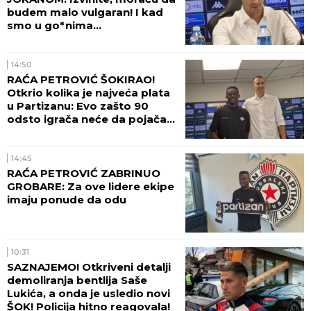
budem malo vulgaran! I kad
smo u go*nima...
14:50
RAĆA PETROVIĆ ŠOKIRAO!
Otkrio kolika je najveća plata
u Partizanu: Evo zašto 90
odsto igrača neće da pojača
crno-bele! (VIDEO)
14:45
RAĆA PETROVIĆ ZABRINUO
GROBARE: Za ove lidere ekipe
imaju ponude da odu
10:31
SAZNAJEMO! Otkriveni detalji
demoliranja bentlija Saše
Lukića, a onda je usledio novi
ŠOK! Policija hitno reagovala!