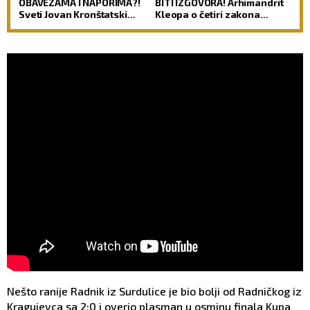
OBAVEZAMA I NAPORIMA?!
BITI IZGOVORA! Arhimandrit
Sveti Jovan Kronštatski
Kleopa o četiri zakona
kaže da je potrebo uraditi
prema kojima će Hristos
samo jedno kad se ujutru
suditi svetu!
ustane!
Nešto ranije Radnik iz Surdulice je bio bolji od Radničkog iz
Kragujevca sa 2:0 i overio plasman u osminu finala Kupa