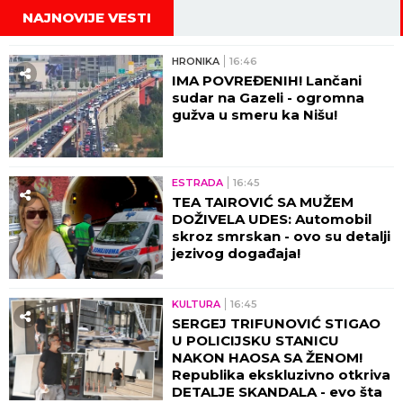
NAJNOVIJE VESTI
HRONIKA
16:46
IMA POVREĐENIH! Lančani
sudar na Gazeli - ogromna
gužva u smeru ka Nišu!
ESTRADA
16:45
TEA TAIROVIĆ SA MUŽEM
DOŽIVELA UDES: Automobil
skroz smrskan - ovo su detalji
jezivog događaja!
KULTURA
16:45
SERGEJ TRIFUNOVIĆ STIGAO
U POLICIJSKU STANICU
NAKON HAOSA SA ŽENOM!
Republika ekskluzivno otkriva
DETALJE SKANDALA - evo šta