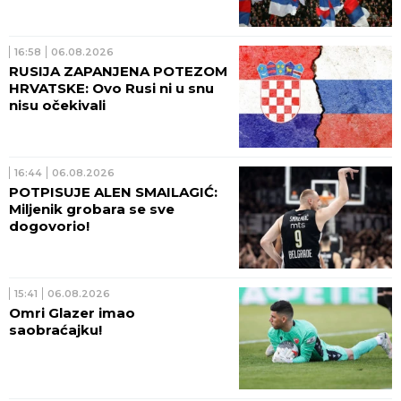
16:58
06.08.2026
RUSIJA ZAPANJENA POTEZOM
HRVATSKE: Ovo Rusi ni u snu
nisu očekivali
16:44
06.08.2026
POTPISUJE ALEN SMAILAGIĆ:
Miljenik grobara se sve
dogovorio!
15:41
06.08.2026
Omri Glazer imao
saobraćajku!