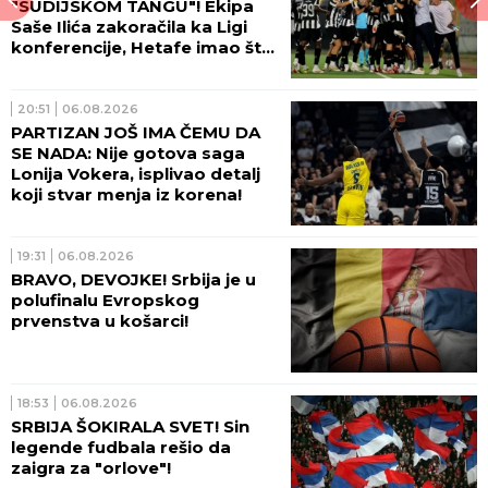
"SUDIJSKOM TANGU"! Ekipa
Saše Ilića zakoračila ka Ligi
konferencije, Hetafe imao šta
da vidi!
20:51
06.08.2026
PARTIZAN JOŠ IMA ČEMU DA
SE NADA: Nije gotova saga
Lonija Vokera, isplivao detalj
koji stvar menja iz korena!
19:31
06.08.2026
BRAVO, DEVOJKE! Srbija je u
polufinalu Evropskog
prvenstva u košarci!
18:53
06.08.2026
SRBIJA ŠOKIRALA SVET! Sin
legende fudbala rešio da
zaigra za "orlove"!