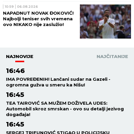
10:59
06.08.2026
NAPADNUT NOVAK ĐOKOVIĆ!
Najbolji teniser svih vremena
ovo NIKAKO nije zaslužio!
NAJNOVIJE
NAJČITANIJE
16:46
IMA POVREĐENIH! Lančani sudar na Gazeli -
ogromna gužva u smeru ka Nišu!
16:45
TEA TAIROVIĆ SA MUŽEM DOŽIVELA UDES:
Automobil skroz smrskan - ovo su detalji jezivog
događaja!
16:45
SERGEJ TRIFUNOVIĆ STIGAO U POLICIJSKU