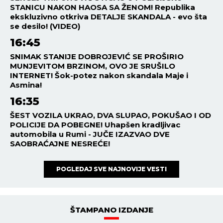
STANICU NAKON HAOSA SA ŽENOM! Republika
ekskluzivno otkriva DETALJE SKANDALA - evo šta
se desilo! (VIDEO)
16:45
SNIMAK STANIJE DOBROJEVIĆ SE PROŠIRIO
MUNJEVITOM BRZINOM, OVO JE SRUŠILO
INTERNET! Šok-potez nakon skandala Maje i
Asmina!
16:35
ŠEST VOZILA UKRAO, DVA SLUPAO, POKUŠAO I OD
POLICIJE DA POBEGNE! Uhapšen kradljivac
automobila u Rumi - JUČE IZAZVAO DVE
SAOBRAĆAJNE NESREĆE!
POGLEDAJ SVE NAJNOVIJE VESTI
ŠTAMPANO IZDANJE