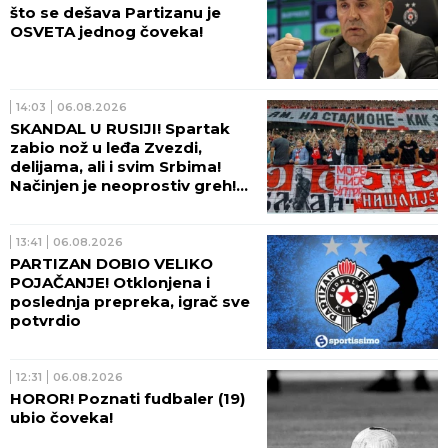
što se dešava Partizanu je
OSVETA jednog čoveka!
14:03
06.08.2026
SKANDAL U RUSIJI! Spartak
zabio nož u leđa Zvezdi,
delijama, ali i svim Srbima!
Načinjen je neoprostiv greh!
(FOTO)
13:41
06.08.2026
PARTIZAN DOBIO VELIKO
POJAČANJE! Otklonjena i
poslednja prepreka, igrač sve
potvrdio
12:31
06.08.2026
HOROR! Poznati fudbaler (19)
ubio čoveka!