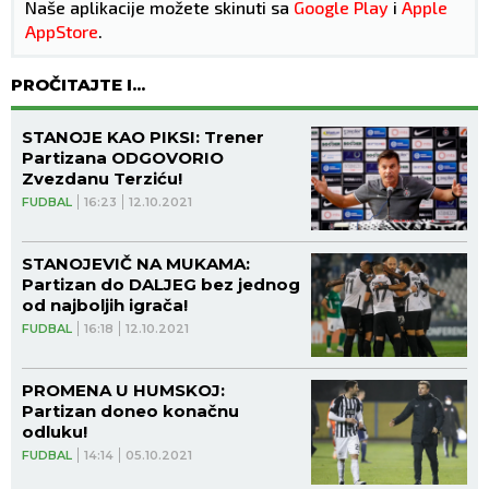
Naše aplikacije možete skinuti sa
Google Play
i
Apple
AppStore
.
PROČITAJTE I...
STANOJE KAO PIKSI: Trener
Partizana ODGOVORIO
Zvezdanu Terziću!
FUDBAL
16:23
12.10.2021
STANOJEVIČ NA MUKAMA:
Partizan do DALJEG bez jednog
od najboljih igrača!
FUDBAL
16:18
12.10.2021
PROMENA U HUMSKOJ:
Partizan doneo konačnu
odluku!
FUDBAL
14:14
05.10.2021