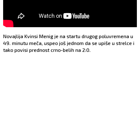
Novajlija Kvinsi Menig je na startu drugog poluvremena u
49. minutu meča, uspeo još jednom da se upiše u strelce i
tako povisi prednost crno-belih na 2:0.