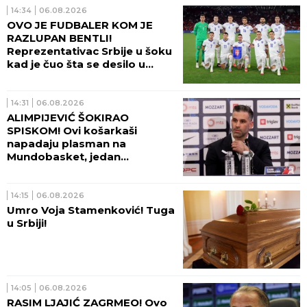
14:34
06.08.2026
OVO JE FUDBALER KOM JE
RAZLUPAN BENTLI!
Reprezentativac Srbije u šoku
kad je čuo šta se desilo u
Beogradu!
14:31
06.08.2026
ALIMPIJEVIĆ ŠOKIRAO
SPISKOM! Ovi košarkaši
napadaju plasman na
Mundobasket, jedan
OGROMAN IZOSTANAK!
14:15
06.08.2026
Umro Voja Stamenković! Tuga
u Srbiji!
14:05
06.08.2026
RASIM LJAJIĆ ZAGRMEO! Ovo