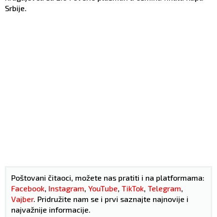
Srbije.
Poštovani čitaoci, možete nas pratiti i na platformama:
Facebook
,
Instagram
,
YouTube
,
TikTok
,
Telegram
,
Vajber
. Pridružite nam se i prvi saznajte najnovije i
najvažnije informacije.