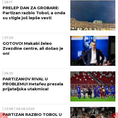
08:17
PRELEP DAN ZA GROBARE:
Partizan razbio Tobol, a onda
su stigle još lepše vesti
07:29
GOTOVO! Makabi želeo
Zvezdine centre, ali došao je
on!
06:30
PARTIZANOV RIVAL U
PROBLEMU! Hetafeu presela
prijateljska utakmica!
23:08
06.08.2026
PARTIZAN RAZBIO TOBOL U