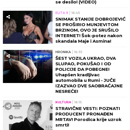
se desilo! (VIDEO)
ELITA 9
16:45
SNIMAK STANIJE DOBROJEVIĆ
SE PROŠIRIO MUNJEVITOM
BRZINOM, OVO JE SRUŠILO
INTERNET! Šok-potez nakon
skandala Maje i Asmina!
HRONIKA
16:35
ŠEST VOZILA UKRAO, DVA
SLUPAO, POKUŠAO I OD
POLICIJE DA POBEGNE!
Uhapšen kradljivac
automobila u Rumi - JUČE
IZAZVAO DVE SAOBRAĆAJNE
NESREĆE!
KULTURA
16:15
STRAVIČNE VESTI: POZNATI
PRODUCENT PRONAĐEN
MRTAV! Porodica krije uzrok
smrti!