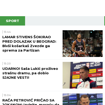
SPORT
15:44
LAMAR STIVENS ŠOKIRAO
PRED DOLAZAK U BEOGRAD:
Bivši košarkaš Zvezde ga
sprema za Partizan
15:20
UDARNO! Saša Lukić proživeo
strašnu dramu, pa dobio
SJAJNE VESTI!
15:04
RAĆA PETROVIĆ PRIČAO SA
JOKANOM: Izvinite, moraću da