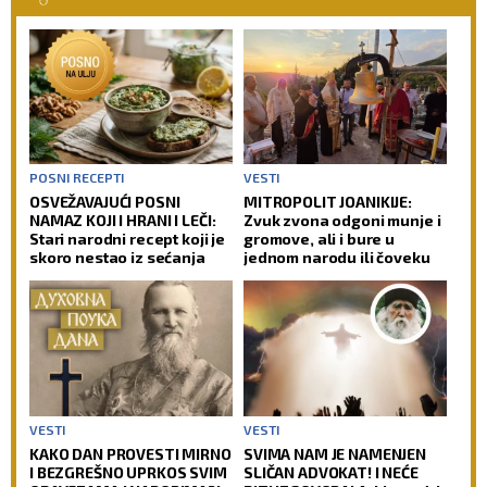
POSNI RECEPTI
VESTI
OSVEŽAVAJUĆI POSNI
MITROPOLIT JOANIKIJE:
NAMAZ KOJI I HRANI I LEČI:
Zvuk zvona odgoni munje i
Stari narodni recept koji je
gromove, ali i bure u
skoro nestao iz sećanja
jednom narodu ili čoveku
VESTI
VESTI
KAKO DAN PROVESTI MIRNO
SVIMA NAM JE NAMENJEN
I BEZGREŠNO UPRKOS SVIM
SLIČAN ADVOKAT! I NEĆE