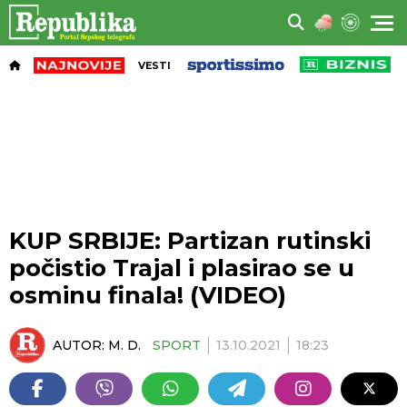
VESTI
KUP SRBIJE: Partizan rutinski
počistio Trajal i plasirao se u
osminu finala! (VIDEO)
AUTOR:
M. D.
SPORT
13.10.2021
18:23