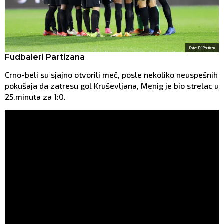
Foto: FK Partizan
Fudbaleri Partizana
Crno-beli su sjajno otvorili meč, posle nekoliko neuspešnih
pokušaja da zatresu gol Kruševljana, Menig je bio strelac u
25.minuta za 1:0.