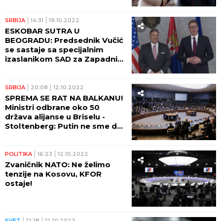
SRBIJA
14:31
19.10.2022
ESKOBAR SUTRA U
BEOGRADU: Predsednik Vučić
se sastaje sa specijalnim
izaslanikom SAD za Zapadni
Balkan
SRBIJA
20:08
12.10.2022
SPREMA SE RAT NA BALKANU!
Ministri odbrane oko 50
država alijanse u Briselu -
Stoltenberg: Putin ne sme da
pobedi
POLITIKA
16:23
12.10.2022
​Zvaničnik NATO: Ne želimo
tenzije na Kosovu, KFOR
ostaje!
SVET
12:18
12.10.2022