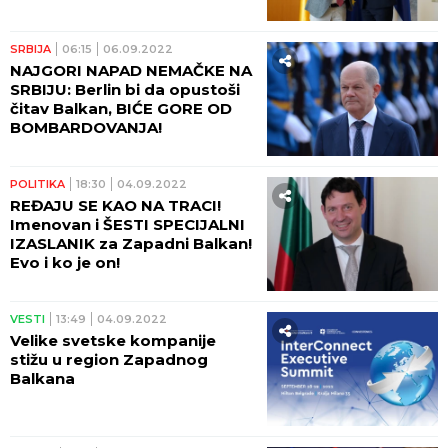
zajednički cilj! (FOTO)
SRBIJA
06:15
06.09.2022
NAJGORI NAPAD NEMAČKE NA
SRBIJU: Berlin bi da opustoši
čitav Balkan, BIĆE GORE OD
BOMBARDOVANJA!
POLITIKA
18:30
04.09.2022
REĐAJU SE KAO NA TRACI!
Imenovan i ŠESTI SPECIJALNI
IZASLANIK za Zapadni Balkan!
Evo i ko je on!
VESTI
13:49
04.09.2022
Velike svetske kompanije
stižu u region Zapadnog
Balkana