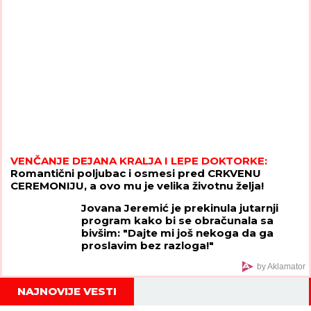
VENČANJE DEJANA KRALJA I LEPE DOKTORKE:
Romantični poljubac i osmesi pred CRKVENU
CEREMONIJU, a ovo mu je velika životnu želja!
Jovana Jeremić je prekinula jutarnji
program kako bi se obračunala sa
bivšim: "Dajte mi još nekoga da ga
proslavim bez razloga!"
by Aklamator
NAJNOVIJE VESTI