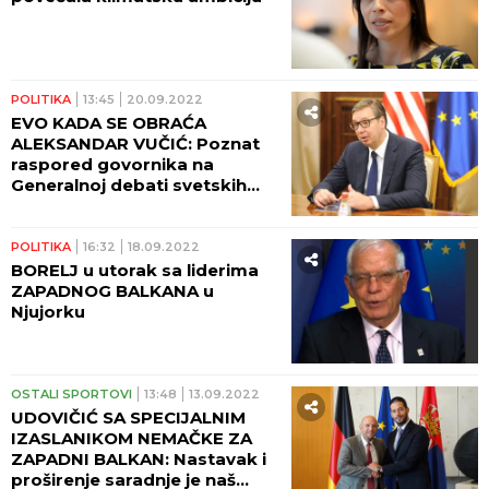
POLITIKA
13:45
20.09.2022
EVO KADA SE OBRAĆA
ALEKSANDAR VUČIĆ: Poznat
raspored govornika na
Generalnoj debati svetskih
lidera!
POLITIKA
16:32
18.09.2022
BORELJ u utorak sa liderima
ZAPADNOG BALKANA u
Njujorku
OSTALI SPORTOVI
13:48
13.09.2022
UDOVIČIĆ SA SPECIJALNIM
IZASLANIKOM NEMAČKE ZA
ZAPADNI BALKAN: Nastavak i
proširenje saradnje je naš