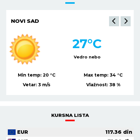
NIŠ
29
°C
Vedro nebo
Min temp:
21
°C
Max temp:
36
°C
Vetar:
3
m/s
Vlažnost:
40
%
KURSNA LISTA
EUR
117.36
din