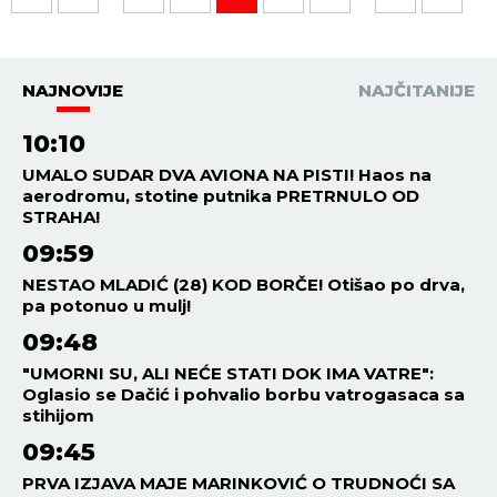
NAJNOVIJE
NAJČITANIJE
10:10
UMALO SUDAR DVA AVIONA NA PISTI! Haos na
aerodromu, stotine putnika PRETRNULO OD
STRAHA!
09:59
NESTAO MLADIĆ (28) KOD BORČE! Otišao po drva,
pa potonuo u mulj!
09:48
"UMORNI SU, ALI NEĆE STATI DOK IMA VATRE":
Oglasio se Dačić i pohvalio borbu vatrogasaca sa
stihijom
09:45
PRVA IZJAVA MAJE MARINKOVIĆ O TRUDNOĆI SA