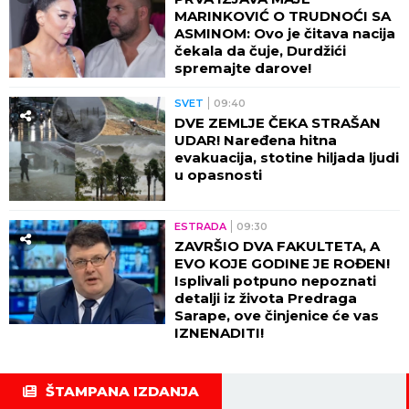
MARINKOVIĆ O TRUDNOĆI SA
ASMINOM: Ovo je čitava nacija
čekala da čuje, Durdžići
spremajte darove!
SVET
09:40
DVE ZEMLJE ČEKA STRAŠAN
UDAR! Naređena hitna
evakuacija, stotine hiljada ljudi
u opasnosti
ESTRADA
09:30
ZAVRŠIO DVA FAKULTETA, A
EVO KOJE GODINE JE ROĐEN!
Isplivali potpuno nepoznati
detalji iz života Predraga
Sarape, ove činjenice će vas
IZNENADITI!
ŠTAMPANA IZDANJA