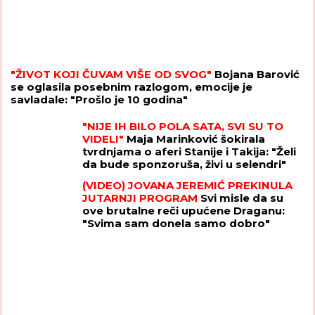
"ŽIVOT KOJI ČUVAM VIŠE OD SVOG"
Bojana Barović
se oglasila posebnim razlogom, emocije je
savladale: "Prošlo je 10 godina"
"NIJE IH BILO POLA SATA, SVI SU TO
VIDELI"
Maja Marinković šokirala
tvrdnjama o aferi Stanije i Takija: "Želi
da bude sponzoruša, živi u selendri"
(VIDEO) JOVANA JEREMIĆ PREKINULA
JUTARNJI PROGRAM
Svi misle da su
ove brutalne reči upućene Draganu:
"Svima sam donela samo dobro"