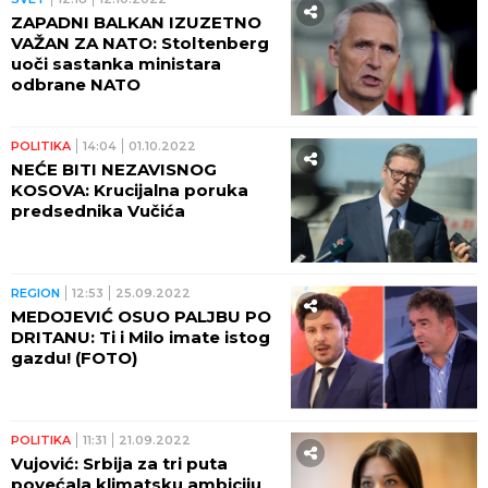
ZAPADNI BALKAN IZUZETNO
VAŽAN ZA NATO: Stoltenberg
uoči sastanka ministara
odbrane NATO
POLITIKA
14:04
01.10.2022
NEĆE BITI NEZAVISNOG
KOSOVA: Krucijalna poruka
predsednika Vučića
REGION
12:53
25.09.2022
MEDOJEVIĆ OSUO PALJBU PO
DRITANU: Ti i Milo imate istog
gazdu! (FOTO)
POLITIKA
11:31
21.09.2022
Vujović: Srbija za tri puta
povećala klimatsku ambiciju