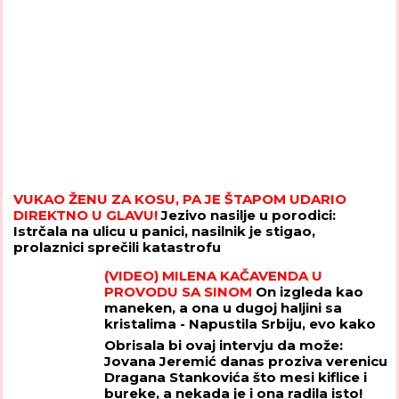
VUKAO ŽENU ZA KOSU, PA JE ŠTAPOM UDARIO
DIREKTNO U GLAVU!
Jezivo nasilje u porodici:
Istrčala na ulicu u panici, nasilnik je stigao,
prolaznici sprečili katastrofu
(VIDEO) MILENA KAČAVENDA U
PROVODU SA SINOM
On izgleda kao
maneken, a ona u dugoj haljini sa
kristalima - Napustila Srbiju, evo kako
provodi vreme po izlasku iz "Elite 9"
Obrisala bi ovaj intervju da može:
Jovana Jeremić danas proziva verenicu
Dragana Stankovića što mesi kiflice i
bureke, a nekada je i ona radila isto!