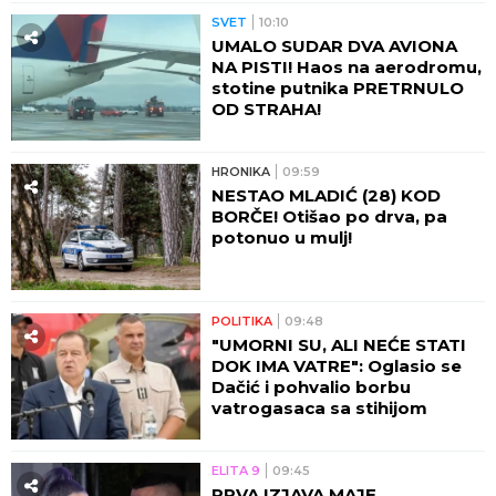
SVET
10:10
UMALO SUDAR DVA AVIONA
NA PISTI! Haos na aerodromu,
stotine putnika PRETRNULO
OD STRAHA!
HRONIKA
09:59
NESTAO MLADIĆ (28) KOD
BORČE! Otišao po drva, pa
potonuo u mulj!
POLITIKA
09:48
"UMORNI SU, ALI NEĆE STATI
DOK IMA VATRE": Oglasio se
Dačić i pohvalio borbu
vatrogasaca sa stihijom
ELITA 9
09:45
PRVA IZJAVA MAJE