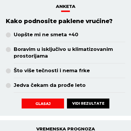
ANKETA
Kako podnosite paklene vrućine?
Uopšte mi ne smeta +40
Boravim u isključivo u klimatizovanim
prostorijama
Što više tečnosti i nema frke
Jedva čekam da prođe leto
VIDI REZULTATE
GLASAJ
VREMENSKA PROGNOZA