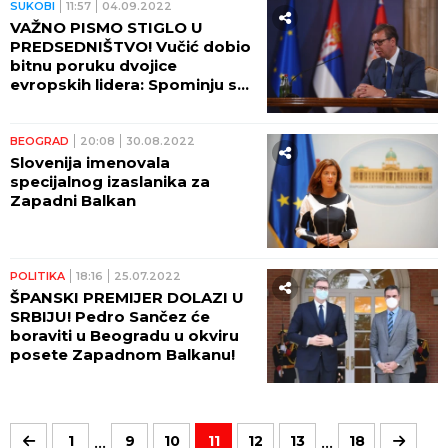
SUKOBI
11:57
04.09.2022
VAŽNO PISMO STIGLO U
PREDSEDNIŠTVO! Vučić dobio
bitnu poruku dvojice
evropskih lidera: Spominju se
Kosovo, rat u Ukrajini i
Zapadni Balkan!
BEOGRAD
20:08
30.08.2022
Slovenija imenovala
specijalnog izaslanika za
Zapadni Balkan
POLITIKA
18:16
25.07.2022
ŠPANSKI PREMIJER DOLAZI U
SRBIJU! Pedro Sančez će
boraviti u Beogradu u okviru
posete Zapadnom Balkanu!
...
...
1
9
10
11
12
13
18