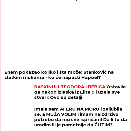
Enem pokazao koliko i šta može: Stanković na
slatkim mukama - ko će napasti Hapoel?
RASKINULI TEODORA I BEBICA
Ostavila
ga nakon izlaska iz Elite 9 i uzela sve
stvari: Ovo su detalji
Imala sam AFERU NA MORU i zaljubila
se, a MUŽA VOLIM i imam neizdrživu
potrebu da mu sve ispričam! Da li to da
uradim ili je pametnije da ĆUTIM?