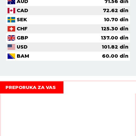
AUD
71.56
din
CAD
72.62
din
SEK
10.70
din
CHF
125.30
din
GBP
137.00
din
USD
101.82
din
BAM
60.00
din
PREPORUKA ZA VAS