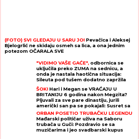
(FOTO) SVI GLEDAJU U SARU JO!
Pevačica i Aleksej
Bjelogrlić ne skidaju osmeh sa lica, a ona jednim
potezom OČARALA SVE
"VIDIMO VAŠE GAĆE",
odbornica se
uključila preko ZUMA na sednicu, a
onda je nastala haotična situacija:
Sileuta pod tušem dodatno zapržila
čorbu
ŠOK!
Hari i Megan se VRAĆAJU U
BRITANIJU 6 godina nakon Megzita?
Pljuvali za sve pare dinastiju, jurili
američki san pa se pokajali: Susret sa
Čarlsom mogao bi da najavi preokret
ORBAN POSETIO TRUBAČKU LEGENDU
Mađarski političar uživa na Saboru
trubača u Guči: Pozdravio se sa
muzičarima i jeo svadbarski kupus