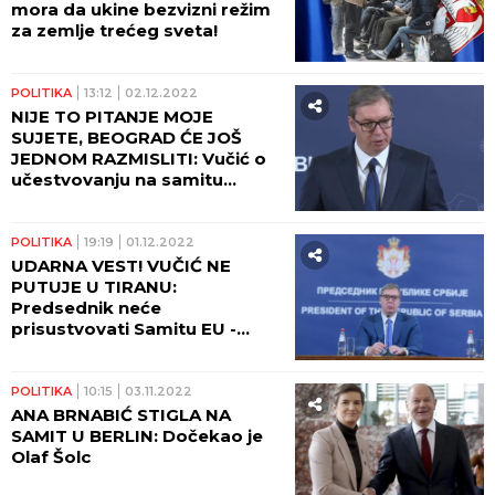
mora da ukine bezvizni režim
za zemlje trećeg sveta!
POLITIKA
13:12
02.12.2022
NIJE TO PITANJE MOJE
SUJETE, BEOGRAD ĆE JOŠ
JEDNOM RAZMISLITI: Vučić o
učestvovanju na samitu
Zapadni Balkan-EU!
POLITIKA
19:19
01.12.2022
UDARNA VEST! VUČIĆ NE
PUTUJE U TIRANU:
Predsednik neće
prisustvovati Samitu EU -
Zapadni Balkan! Evo o čemu
se radi
POLITIKA
10:15
03.11.2022
ANA BRNABIĆ STIGLA NA
SAMIT U BERLIN: Dočekao je
Olaf Šolc