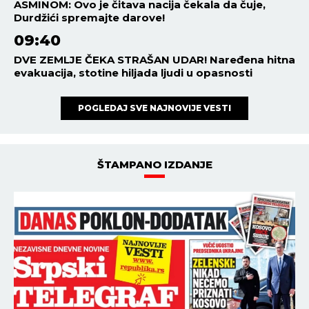
ASMINOM: Ovo je čitava nacija čekala da čuje,
Durdžići spremajte darove!
09:40
DVE ZEMLJE ČEKA STRAŠAN UDAR! Naređena hitna
evakuacija, stotine hiljada ljudi u opasnosti
POGLEDAJ SVE NAJNOVIJE VESTI
ŠTAMPANO IZDANJE