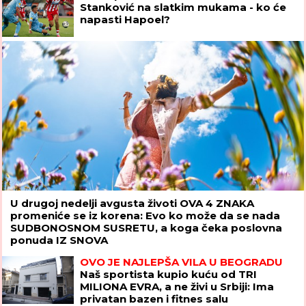
Stanković na slatkim mukama - ko će
napasti Hapoel?
U drugoj nedelji avgusta životi OVA 4 ZNAKA
promeniće se iz korena: Evo ko može da se nada
SUDBONOSNOM SUSRETU, a koga čeka poslovna
ponuda IZ SNOVA
OVO JE NAJLEPŠA VILA U BEOGRADU
Naš sportista kupio kuću od TRI
MILIONA EVRA, a ne živi u Srbiji: Ima
privatan bazen i fitnes salu