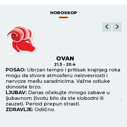
HOROSKOP
OVAN
21.3 - 20.4
i
POSAO:
Ubrzan tempo i pritisak krajnjeg roka
P
mogu da stvore atmosferu neizvesnosti i
al
nervoze među saradnicima. Važne odluke
Fi
.
donosite brzo.
L
LJUBAV:
Danas očekujte mnogo zabave u
ko
ljubavnom životu bilo da ste slobodni ili
je
zauzeti. Period prepun strasti.
Z
ZDRAVLJE:
Odlično.