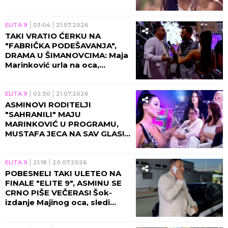
Šimanovcima! (VIDEO)
ELITA 9
03:04
21.07.2026
TAKI VRATIO ĆERKU NA
"FABRIČKA PODEŠAVANJA",
DRAMA U ŠIMANOVCIMA: Maja
Marinković urla na oca,
Durdžići propali u zemlju od
sramote!
ELITA 9
02:50
21.07.2026
ASMINOVI RODITELJI
"SAHRANILI" MAJU
MARINKOVIĆ U PROGRAMU,
MUSTAFA JECA NA SAV GLAS!
Taki okrenuo leđa mezimici,
Durdžići je zakucali za dno!
ELITA 9
21:18
20.07.2026
POBESNELI TAKI ULETEO NA
FINALE "ELITE 9", ASMINU SE
CRNO PIŠE VEČERAS! Šok-
izdanje Majinog oca, sledi
drama u Šimanovcima!
(VIDEO)