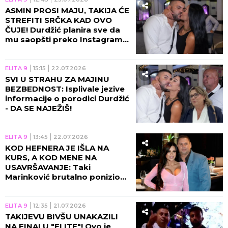
ASMIN PROSI MAJU, TAKIJA ĆE
STREFITI SRČKA KAD OVO
ČUJE! Durdžić planira sve da
mu saopšti preko Instagrama
- sledi skandal!
ELITA 9
15:15
22.07.2026
SVI U STRAHU ZA MAJINU
BEZBEDNOST: Isplivale jezive
informacije o porodici Durdžić
- DA SE NAJEŽIŠ!
ELITA 9
13:45
22.07.2026
KOD HEFNERA JE IŠLA NA
KURS, A KOD MENE NA
USAVRŠAVANJE: Taki
Marinković brutalno ponizio
Staniju uživo na Pinku! (VIDEO)
ELITA 9
12:35
21.07.2026
TAKIJEVU BIVŠU UNAKAZILI
NA FINALU "ELITE"! Ovo je