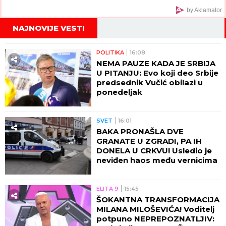
by Aklamator
NAJNOVIJE VESTI
POLITIKA
16:08
NEMA PAUZE KADA JE SRBIJA
U PITANJU: Evo koji deo Srbije
predsednik Vučić obilazi u
ponedeljak
SVET
16:01
BAKA PRONAŠLA DVE
GRANATE U ZGRADI, PA IH
DONELA U CRKVU! Usledio je
neviđen haos među vernicima
ELITA 9
15:45
ŠOKANTNA TRANSFORMACIJA
MILANA MILOŠEVIĆA! Voditelj
potpuno NEPREPOZNATLJIV: