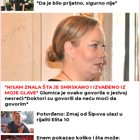
"Da je bilo prijatno, sigurno nije"
"NISAM ZNALA ŠTA JE SMRSKANO I IZVAĐENO IZ
MOJE GLAVE"
Glumica je ovako govorila o jezivoj
nesreći:"Doktori su govorili da neću moći da
govorim"
Potvrđeno: Zmaj od Šipova ulazi u
rijaliti Elita 10
Enem pokazao koliko i šta može: