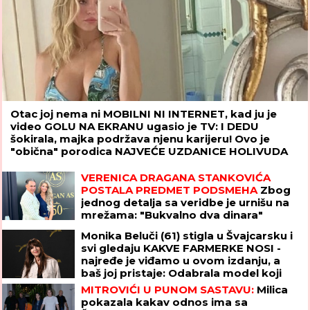
Otac joj nema ni MOBILNI NI INTERNET, kad ju je
video GOLU NA EKRANU ugasio je TV: I DEDU
šokirala, majka podržava njenu karijeru! Ovo je
"obična" porodica NAJVEĆE UZDANICE HOLIVUDA
VERENICA DRAGANA STANKOVIĆA
POSTALA PREDMET PODSMEHA
Zbog
jednog detalja sa veridbe je urnišu na
mrežama: "Bukvalno dva dinara"
Monika Beluči (61) stigla u Švajcarsku i
svi gledaju KAKVE FARMERKE NOSI -
najređe je viđamo u ovom izdanju, a
baš joj pristaje: Odabrala model koji
izdužuje figuru, a onda se vratila
MITROVIĆI U PUNOM SASTAVU:
Milica
prepoznatljivom stilu
pokazala kakav odnos ima sa