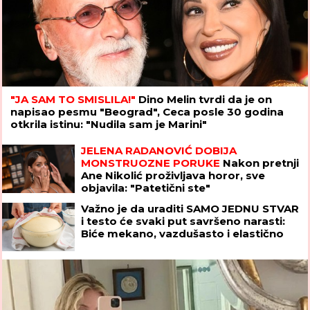
"JA SAM TO SMISLILA!"
Dino Melin tvrdi da je on
napisao pesmu "Beograd", Ceca posle 30 godina
otkrila istinu: "Nudila sam je Marini"
JELENA RADANOVIĆ DOBIJA
MONSTRUOZNE PORUKE
Nakon pretnji
Ane Nikolić proživljava horor, sve
objavila: "Patetični ste"
Važno je da uraditi SAMO JEDNU STVAR
i testo će svaki put savršeno narasti:
Biće mekano, vazdušasto i elastično