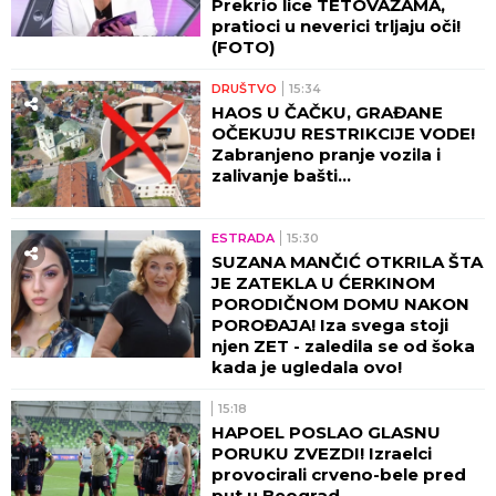
Prekrio lice TETOVAŽAMA,
pratioci u neverici trljaju oči!
(FOTO)
DRUŠTVO
15:34
HAOS U ČAČKU, GRAĐANE
OČEKUJU RESTRIKCIJE VODE!
Zabranjeno pranje vozila i
zalivanje bašti...
ESTRADA
15:30
SUZANA MANČIĆ OTKRILA ŠTA
JE ZATEKLA U ĆERKINOM
PORODIČNOM DOMU NAKON
POROĐAJA! Iza svega stoji
njen ZET - zaledila se od šoka
kada je ugledala ovo!
15:18
HAPOEL POSLAO GLASNU
PORUKU ZVEZDI! Izraelci
provocirali crveno-bele pred
put u Beograd