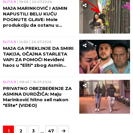
ELITA 9
19:06
20.07.2026
MAJA MARINKOVIĆ I ASMIN
NAPUSTILI BELU KUĆU
POGNUTE GLAVE: Mole
produkciju da ostanu u
rijalitiju, NE SMEJU
RODITELJIMA NA OČI! (VIDEO)
ELITA 9
14:50
20.07.2026
MAJA GA PREKLINJE DA SMIRI
TAKIJA, OČAJNA STARLETA
VAPI ZA POMOĆ! Neviđeni
haos u "Eliti" zbog Asmin
Durdžića, obezbeđenje u
pripravnosti!
ELITA 9
09:45
16.07.2026
PRIVATNO OBEZBEĐENJE ZA
ASMINA DURDŽIĆA: Maju
Marinković hitno seli nakon
"Elite" (VIDEO)
...
1
2
3
47