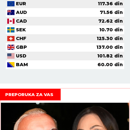
EUR
117.36
din
AUD
71.56
din
CAD
72.62
din
SEK
10.70
din
CHF
125.30
din
GBP
137.00
din
USD
101.82
din
BAM
60.00
din
PREPORUKA ZA VAS