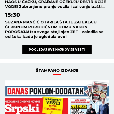
HAOS U ČAČKU, GRAĐANE OČEKUJU RESTRIKCIJE
VODE! Zabranjeno pranje vozila i zalivanje bašti...
15:30
SUZANA MANČIĆ OTKRILA ŠTA JE ZATEKLA U
ĆERKINOM PORODIČNOM DOMU NAKON
POROĐAJA! Iza svega stoji njen ZET - zaledila se
od šoka kada je ugledala ovo!
POGLEDAJ SVE NAJNOVIJE VESTI
ŠTAMPANO IZDANJE