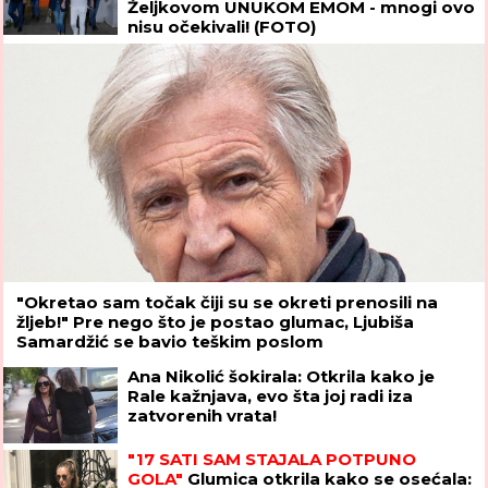
Željkovom UNUKOM EMOM - mnogi ovo
nisu očekivali! (FOTO)
"Okretao sam točak čiji su se okreti prenosili na
žljeb!" Pre nego što je postao glumac, Ljubiša
Samardžić se bavio teškim poslom
Ana Nikolić šokirala: Otkrila kako je
Rale kažnjava, evo šta joj radi iza
zatvorenih vrata!
"17 SATI SAM STAJALA POTPUNO
GOLA"
Glumica otkrila kako se osećala: