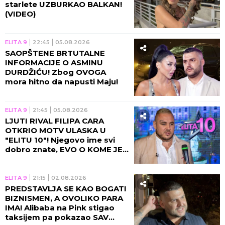
starlete UZBURKAO BALKAN!
(VIDEO)
ELITA 9
22:45
05.08.2026
SAOPŠTENE BRTUTALNE
INFORMACIJE O ASMINU
DURDŽIĆU! Zbog OVOGA
mora hitno da napusti Maju!
ELITA 9
21:45
05.08.2026
LJUTI RIVAL FILIPA CARA
OTKRIO MOTV ULASKA U
"ELITU 10"! Njegovo ime svi
dobro znate, EVO O KOME JE
REČ!
ELITA 9
21:15
02.08.2026
PREDSTAVLJA SE KAO BOGATI
BIZNISMEN, A OVOLIKO PARA
IMA! Alibaba na Pink stigao
taksijem pa pokazao SAV