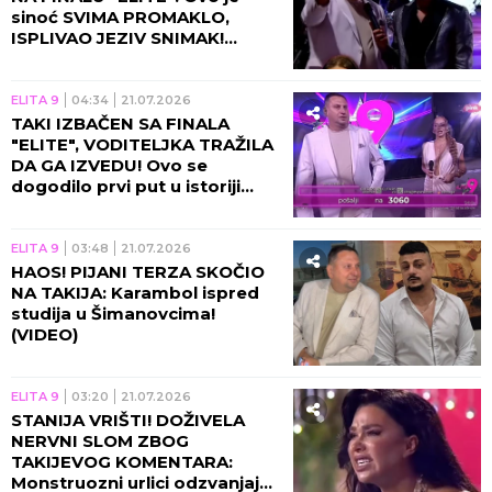
sinoć SVIMA PROMAKLO,
ISPLIVAO JEZIV SNIMAK!
(VIDEO)
ELITA 9
04:34
21.07.2026
TAKI IZBAČEN SA FINALA
"ELITE", VODITELJKA TRAŽILA
DA GA IZVEDU! Ovo se
dogodilo prvi put u istoriji
rijalitija, program odmah
zaustavljen!
ELITA 9
03:48
21.07.2026
HAOS! PIJANI TERZA SKOČIO
NA TAKIJA: Karambol ispred
studija u Šimanovcima!
(VIDEO)
ELITA 9
03:20
21.07.2026
STANIJA VRIŠTI! DOŽIVELA
NERVNI SLOM ZBOG
TAKIJEVOG KOMENTARA:
Monstruozni urlici odzvanjaju