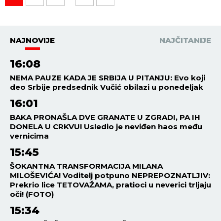
NAJNOVIJE
NAJČITANIJE
16:08
NEMA PAUZE KADA JE SRBIJA U PITANJU: Evo koji
deo Srbije predsednik Vučić obilazi u ponedeljak
16:01
BAKA PRONAŠLA DVE GRANATE U ZGRADI, PA IH
DONELA U CRKVU! Usledio je neviđen haos među
vernicima
15:45
ŠOKANTNA TRANSFORMACIJA MILANA
MILOŠEVIĆA! Voditelj potpuno NEPREPOZNATLJIV:
Prekrio lice TETOVAŽAMA, pratioci u neverici trljaju
oči! (FOTO)
15:34