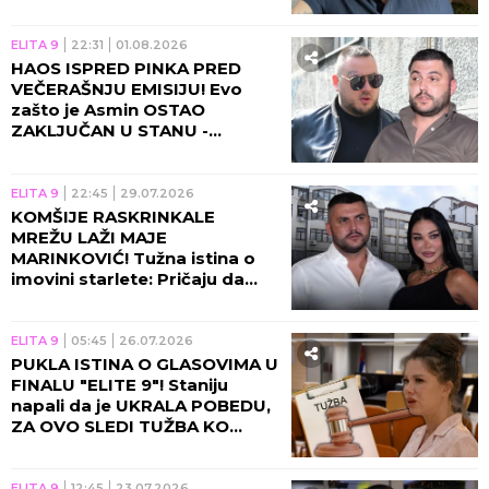
NOVAC - ŠOK! (FOTO)
ELITA 9
22:31
01.08.2026
HAOS ISPRED PINKA PRED
VEČERAŠNJU EMISIJU! Evo
zašto je Asmin OSTAO
ZAKLJUČAN U STANU -
POSLAO OVU PORUKU FILIPU
CARU! (VIDEO)
ELITA 9
22:45
29.07.2026
KOMŠIJE RASKRINKALE
MREŽU LAŽI MAJE
MARINKOVIĆ! Tužna istina o
imovini starlete: Pričaju da
imaju pare, A NEMAJU NI
KOLA!
ELITA 9
05:45
26.07.2026
PUKLA ISTINA O GLASOVIMA U
FINALU "ELITE 9"! Staniju
napali da je UKRALA POBEDU,
ZA OVO SLEDI TUŽBA KO
VRATA: Aneli je mogla da
pobedi!
ELITA 9
12:45
23.07.2026