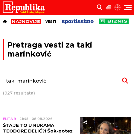
VESTI
Pretraga vesti za taki
marinković
(927 rezultata)
ELITA 9
21:45
08.08.2026
ŠTA JE TO U RUKAMA
TEODORE DELIĆ?! Šok-potez