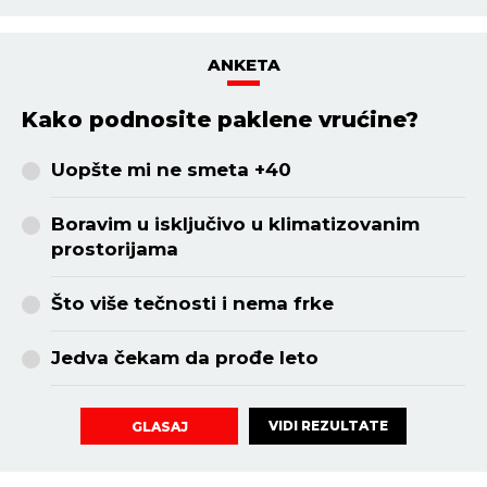
ANKETA
Kako podnosite paklene vrućine?
Uopšte mi ne smeta +40
Boravim u isključivo u klimatizovanim
prostorijama
Što više tečnosti i nema frke
Jedva čekam da prođe leto
VIDI REZULTATE
GLASAJ