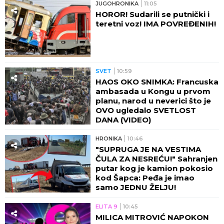
JUGOHRONIKA
11:05
HOROR! Sudarili se putnički i
teretni voz! IMA POVREĐENIH!
SVET
10:59
HAOS OKO SNIMKA: Francuska
ambasada u Kongu u prvom
planu, narod u neverici što je
OVO ugledalo SVETLOST
DANA (VIDEO)
HRONIKA
10:46
"SUPRUGA JE NA VESTIMA
ČULA ZA NESREĆU!" Sahranjen
putar kog je kamion pokosio
kod Šapca: Peđa je imao
samo JEDNU ŽELJU!
ELITA 9
10:45
MILICA MITROVIĆ NAPOKON