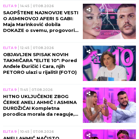
ELITA 9
14:45
07.08.2026
SAOPŠTENE NAJNOVIJE VESTI
O ASMINOVOJ AFERI S GABI:
Maja Marinković dobila
DOKAZE o svemu, progovorila
njegova bivša!
ELITA 9
12:45
07.08.2026
OBJAVLJEN SPISAK NOVIH
TAKMIČARA "ELITE 10": Pored
Anđele Đuričić i Cara, njih
PETORO ulazi u rijaliti! (FOTO)
ELITA 9
11:45
07.08.2026
HITNO UKLJUČENJE ZBOG
ĆERKE ANELI AHMIĆ I ASMINA
DURDŽIĆA! Kompletna
porodica morala da reaguje,
usledila nova drama u
programu!
ELITA 9
10:45
07.08.2026
ANELI AHMIĆ NAČISTO