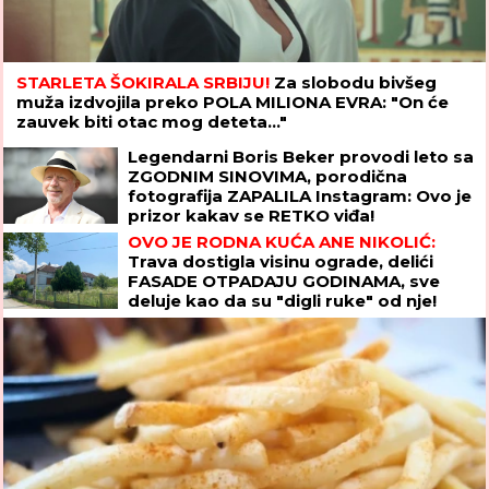
STARLETA ŠOKIRALA SRBIJU!
Za slobodu bivšeg
muža izdvojila preko POLA MILIONA EVRA: "On će
zauvek biti otac mog deteta..."
Legendarni Boris Beker provodi leto sa
ZGODNIM SINOVIMA, porodična
fotografija ZAPALILA Instagram: Ovo je
prizor kakav se RETKO viđa!
OVO JE RODNA KUĆA ANE NIKOLIĆ:
Trava dostigla visinu ograde, delići
FASADE OTPADAJU GODINAMA, sve
deluje kao da su "digli ruke" od nje!
(FOTO)