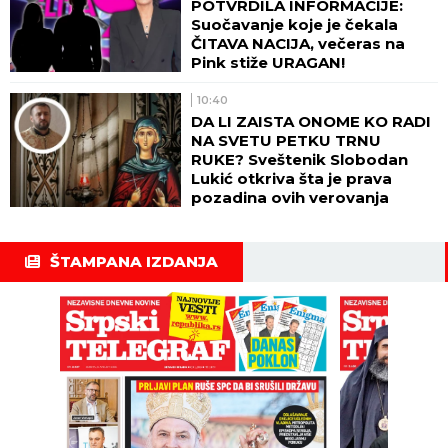
POTVRDILA INFORMACIJE:
Suočavanje koje je čekala
ČITAVA NACIJA, večeras na
Pink stiže URAGAN!
10:40
DA LI ZAISTA ONOME KO RADI
NA SVETU PETKU TRNU
RUKE? Sveštenik Slobodan
Lukić otkriva šta je prava
pozadina ovih verovanja
ŠTAMPANA IZDANJA