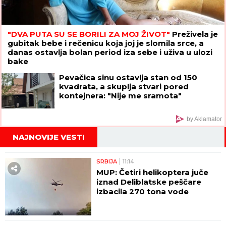
"DVA PUTA SU SE BORILI ZA MOJ ŽIVOT"
Preživela je
gubitak bebe i rečenicu koja joj je slomila srce, a
danas ostavlja bolan period iza sebe i uživa u ulozi
bake
Pevačica sinu ostavlja stan od 150
kvadrata, a skuplja stvari pored
kontejnera: "Nije me sramota"
by Aklamator
NAJNOVIJE VESTI
SRBIJA
11:14
MUP: Četiri helikoptera juče
iznad Deliblatske peščare
izbacila 270 tona vode