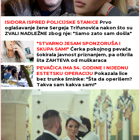
ISIDORA ISPRED POLICIJSKE STANICE
Prvo
oglašavanje žene Sergeja Trifunovića nakon što su
ZVALI NADLEŽNE zbog nje: "Samo zato sam došla"
"STVARNO JESAM SPONZORUŠA I
SKUPA SAM!"
Ćerka pokojnog pevača
šokirala javnost priznanjem, pa otkrila
šta ZAHTEVA od muškaraca
PEVAČICA IMA 54. GODINE I NIJEDNU
ESTETSKU OPERACIJU
Pokazala lice
bez trunke šminke: "Šta da operišem?
Takva sam kakva sam!"