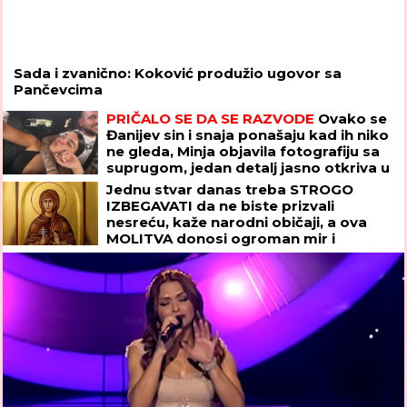
Sada i zvanično: Koković produžio ugovor sa
Pančevcima
PRIČALO SE DA SE RAZVODE
Ovako se
Đanijev sin i snaja ponašaju kad ih niko
ne gleda, Minja objavila fotografiju sa
suprugom, jedan detalj jasno otkriva u
kakvom su braku
Jednu stvar danas treba STROGO
IZBEGAVATI da ne biste prizvali
nesreću, kaže narodni običaji, a ova
MOLITVA donosi ogroman mir i
blagoslov: Slavi se SVETA PETKA
TRNOVA