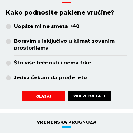
Kako podnosite paklene vrućine?
Uopšte mi ne smeta +40
Boravim u isključivo u klimatizovanim
prostorijama
Što više tečnosti i nema frke
Jedva čekam da prođe leto
VIDI REZULTATE
GLASAJ
VREMENSKA PROGNOZA