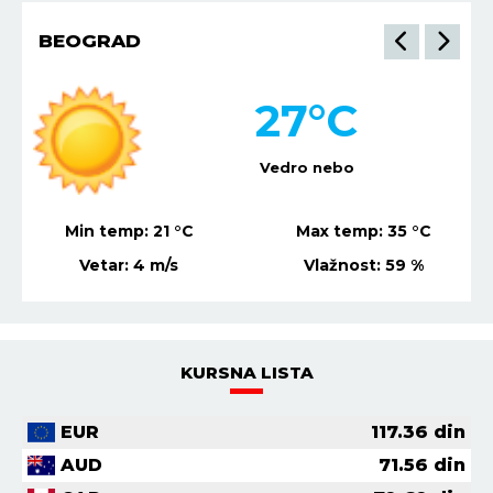
BEOGRAD
27
°C
Vedro nebo
Min temp:
21
°C
Max temp:
35
°C
Vetar:
4
m/s
Vlažnost:
59
%
KURSNA LISTA
EUR
117.36
din
AUD
71.56
din