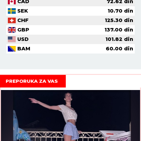
CAD
72.62
din
SEK
10.70
din
CHF
125.30
din
GBP
137.00
din
USD
101.82
din
BAM
60.00
din
PREPORUKA ZA VAS