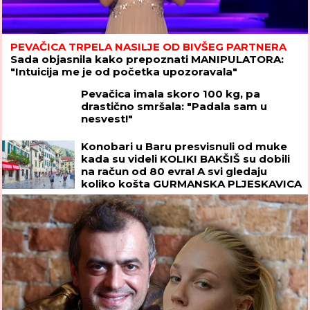
PEVAČICA TRPELA NASILJE OD BIVŠEG PARTNERA
Sada objasnila kako prepoznati MANIPULATORA:
"Intuicija me je od početka upozoravala"
Pevačica imala skoro 100 kg, pa
drastično smršala: "Padala sam u
nesvest!"
Konobari u Baru presvisnuli od muke
kada su videli KOLIKI BAKŠIŠ su dobili
na račun od 80 evra! A svi gledaju
koliko košta GURMANSKA PLJESKAVICA
- i evo kako komentarišu NAPOJNICU