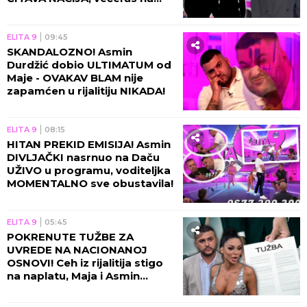
Pink stiže URAGAN!
ELITA 9
09:45
SKANDALOZNO! Asmin
Durdžić dobio ULTIMATUM od
Maje - OVAKAV BLAM nije
zapamćen u rijalitiju NIKADA!
ELITA 9
08:15
HITAN PREKID EMISIJA! Asmin
DIVLJAČKI nasrnuo na Daču
UŽIVO u programu, voditeljka
MOMENTALNO sve obustavila!
ELITA 9
05:45
POKRENUTE TUŽBE ZA
UVREDE NA NACIONANOJ
OSNOVI! Ceh iz rijalitija stigo
na naplatu, Maja i Asmin
ZAVRŠILI NA SUDU!