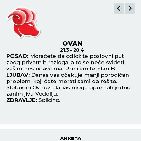
OVAN
21.3 - 20.4
na
POSAO:
Moraćete da odložite poslovni put
P
i
zbog privatnih razloga, a to se neće svideti
sa
i.
vašim poslodavcima. Pripremite plan B.
st
LJUBAV:
Danas vas očekuje manji porodičan
ne
problem, koji ćete morati sami da rešite.
L
Slobodni Ovnovi danas mogu upoznati jednu
fi
zanimljivu Vodoliju.
bu
ZDRAVLJE:
Solidno.
k
Z
ANKETA