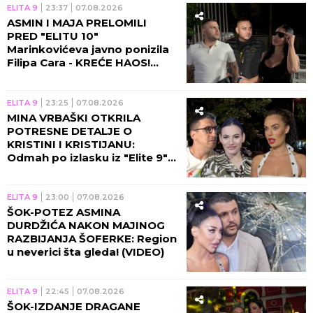
ELITA 9
23:37
07.08.2026
ASMIN I MAJA PRELOMILI
PRED "ELITU 10"
Marinkovićeva javno ponizila
Filipa Cara - KREĆE HAOS!
(VIDEO)
ELITA 9
23:25
07.08.2026
MINA VRBAŠKI OTKRILA
POTRESNE DETALJE O
KRISTINI I KRISTIJANU:
Odmah po izlasku iz "Elite 9"
se čula sa Spalevićevom!
(VIDEO)
ELITA 9
23:00
07.08.2026
ŠOK-POTEZ ASMINA
DURDŽIĆA NAKON MAJINOG
RAZBIJANJA ŠOFERKE: Region
u neverici šta gleda! (VIDEO)
ELITA 9
22:45
07.08.2026
ŠOK-IZDANJE DRAGANE