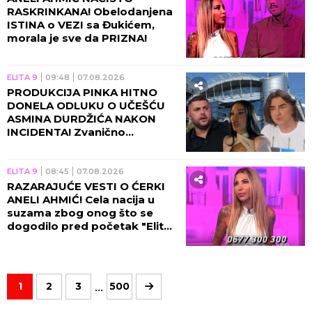
RASKRINKANA! Obelodanjena
ISTINA o VEZI sa Đukićem,
morala je sve da PRIZNA!
ELITA 9
09:48
07.08.2026
PRODUKCIJA PINKA HITNO
DONELA ODLUKU O UČEŠĆU
ASMINA DURDŽIĆA NAKON
INCIDENTA! Zvanično
saopštenje će vas zakucati za
ekran, obezbeđenje u
pripravnosti!
ELITA 9
08:45
07.08.2026
RAZARAJUĆE VESTI O ĆERKI
ANELI AHMIĆ! Cela nacija u
suzama zbog onog što se
dogodilo pred početak "Elite
10", Asmin napravio ŠOK-
POTEZ!
...
1
2
3
500