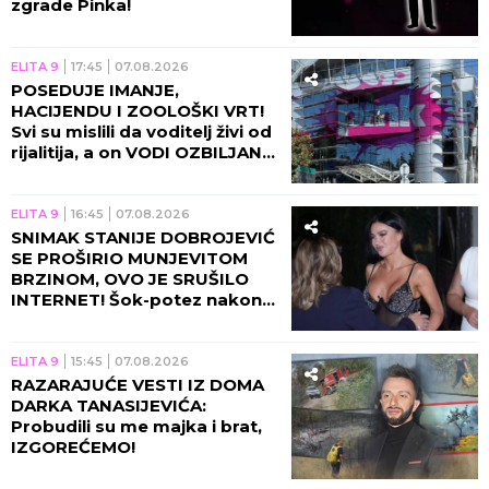
zgrade Pinka!
ELITA 9
17:45
07.08.2026
POSEDUJE IMANJE,
HACIJENDU I ZOOLOŠKI VRT!
Svi su mislili da voditelj živi od
rijalitija, a on VODI OZBILJAN
BIZNIS!
ELITA 9
16:45
07.08.2026
SNIMAK STANIJE DOBROJEVIĆ
SE PROŠIRIO MUNJEVITOM
BRZINOM, OVO JE SRUŠILO
INTERNET! Šok-potez nakon
skandala Maje i Asmina!
ELITA 9
15:45
07.08.2026
RAZARAJUĆE VESTI IZ DOMA
DARKA TANASIJEVIĆA:
Probudili su me majka i brat,
IZGOREĆEMO!