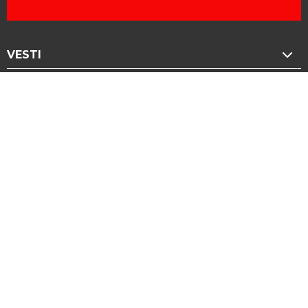
VESTI
HRONIKA
SVET
SPORT
ZABAVA
ELITA 9 | FARMERI
BIZNIS
PUTOVANJA
TOP NEWS