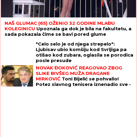
NAŠ GLUMAC (65) OŽENIO 32 GODINE MLAĐU
KOLEGINICU
Upoznala ga dok je bila na fakultetu, a
sada pokazala čime se bavi pored glume
"Celo selo je od njega strepelo":
Ljubisav ubio komšiju kod Svrljiga pa
otišao kod zubara, oglasila se porodica
posle presude
NOVAK ĐOKOVIĆ REAGOVAO ZBOG
SLIKE BIVŠEG MUŽA DRAGANE
MIRKOVIĆ
Toni Bijelić se pohvalio!
Potez slavnog tenisera iznenadio sve -
o ovome se i dalje priča