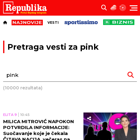
VESTI
Pretraga vesti za pink
(10000 rezultata)
ELITA 9
10:45
MILICA MITROVIĆ NAPOKON
POTVRDILA INFORMACIJE:
Suočavanje koje je čekala
ČITAVA NACIJA, večeras na