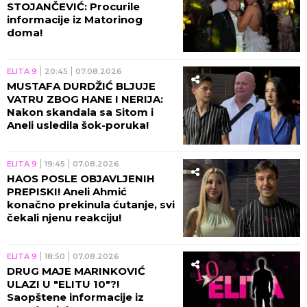
STOJANČEVIĆ: Procurile
informacije iz Matorinog
doma!
ELITA 9
20:45
07.08.2026
MUSTAFA DURDŽIĆ BLJUJE
VATRU ZBOG HANE I NERIJA:
Nakon skandala sa Sitom i
Aneli usledila šok-poruka!
ELITA 9
19:45
07.08.2026
HAOS POSLE OBJAVLJENIH
PREPISKI! Aneli Ahmić
konačno prekinula ćutanje, svi
čekali njenu reakciju!
ELITA 9
18:50
07.08.2026
DRUG MAJE MARINKOVIĆ
ULAZI U "ELITU 10"?!
Saopštene informacije iz