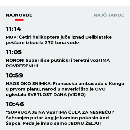
NAJNOVIJE
NAJČITANIJE
11:14
MUP: Četiri helikoptera juče iznad Deliblatske
peščare izbacila 270 tona vode
11:05
HOROR! Sudarili se putnički i teretni voz! IMA
POVREĐENIH!
10:59
HAOS OKO SNIMKA: Francuska ambasada u Kongu
u prvom planu, narod u neverici što je OVO
ugledalo SVETLOST DANA (VIDEO)
10:46
"SUPRUGA JE NA VESTIMA ČULA ZA NESREĆU!"
Sahranjen putar kog je kamion pokosio kod
Šapca: Peđa je imao samo JEDNU ŽELJU!