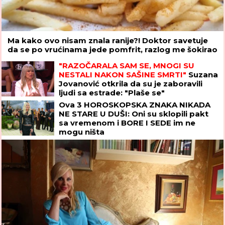
Ma kako ovo nisam znala ranije?! Doktor savetuje
da se po vrućinama jede pomfrit, razlog me šokirao
"RAZOČARALA SAM SE, MNOGI SU
NESTALI NAKON SAŠINE SMRTI"
Suzana
Jovanović otkrila da su je zaboravili
ljudi sa estrade: "Plaše se"
Ova 3 HOROSKOPSKA ZNAKA NIKADA
NE STARE U DUŠI: Oni su sklopili pakt
sa vremenom i BORE I SEDE im ne
mogu ništa