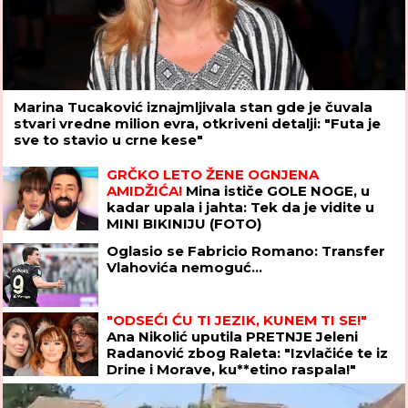
Marina Tucaković iznajmljivala stan gde je čuvala
stvari vredne milion evra, otkriveni detalji: "Futa je
sve to stavio u crne kese"
GRČKO LETO ŽENE OGNJENA
AMIDŽIĆA!
Mina ističe GOLE NOGE, u
kadar upala i jahta: Tek da je vidite u
MINI BIKINIJU (FOTO)
Oglasio se Fabricio Romano: Transfer
Vlahovića nemoguć...
"ODSEĆI ĆU TI JEZIK, KUNEM TI SE!"
Ana Nikolić uputila PRETNJE Jeleni
Radanović zbog Raleta: "Izvlačiće te iz
Drine i Morave, ku**etino raspala!"
(VIDEO)