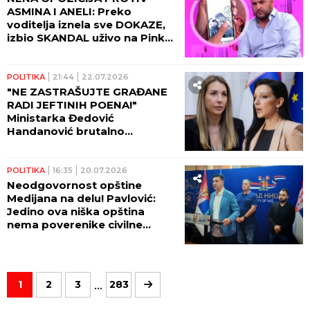
ASMINA I ANELI: Preko
voditelja iznela sve DOKAZE,
izbio SKANDAL uživo na Pinku!
(VIDEO)
POLITIKA
21:44
22.07.2026
"NE ZASTRAŠUJTE GRAĐANE
RADI JEFTINIH POENA!"
Ministarka Đedović
Handanović brutalno
odgovorila Mariniki Tepić
(FOTO)
POLITIKA
16:35
20.07.2026
Neodgovornost opštine
Medijana na delu! Pavlović:
Jedino ova niška opština
nema poverenike civilne
zaštite
...
1
2
3
283