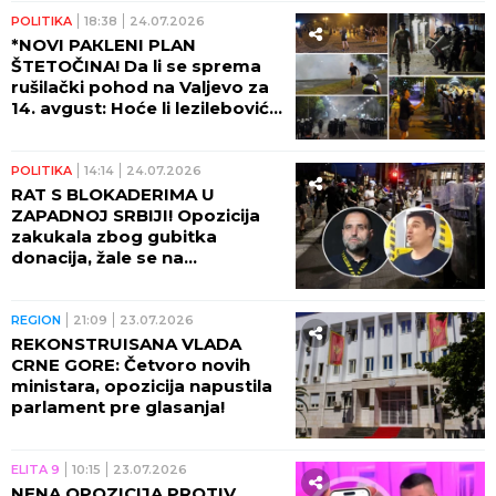
POLITIKA
18:38
24.07.2026
*NOVI PAКLENI PLAN
ŠTETOČINA! Da li se sprema
rušilački pohod na Valjevo za
14. avgust: Hoće li lezilebovići i
ekstremisti ponovo paliti
grad?!
POLITIKA
14:14
24.07.2026
RAT S BLOKADERIMA U
ZAPADNOJ SRBIJI! Opozicija
zakukala zbog gubitka
donacija, žale se na
nedostatak komunikacije u
Kraljevu i Čačku!
REGION
21:09
23.07.2026
REKONSTRUISANA VLADA
CRNE GORE: Četvoro novih
ministara, opozicija napustila
parlament pre glasanja!
ELITA 9
10:15
23.07.2026
NENA OPOZICIJA PROTIV