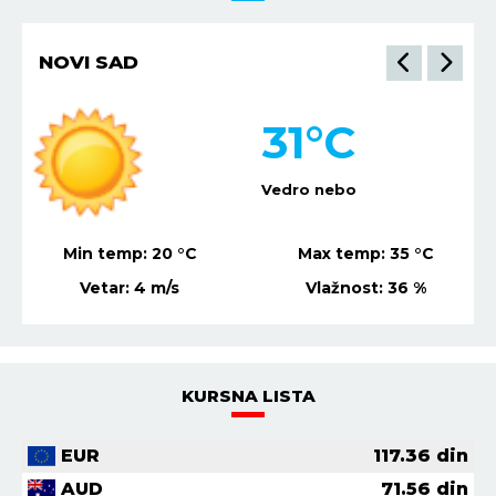
NIŠ
35
°C
Vedro nebo
Min temp:
22
°C
Max temp:
36
°C
Vetar:
7
m/s
Vlažnost:
31
%
KURSNA LISTA
EUR
117.36
din
AUD
71.56
din