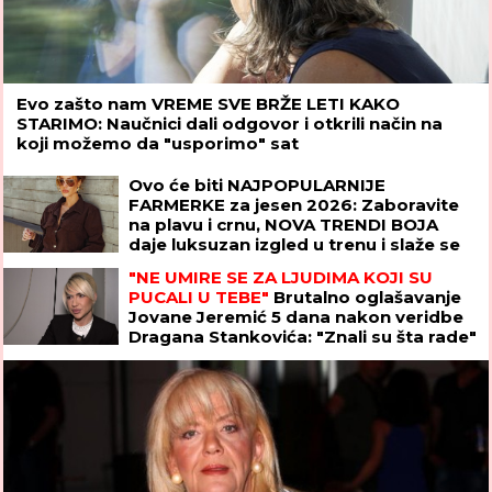
Evo zašto nam VREME SVE BRŽE LETI KAKO
STARIMO: Naučnici dali odgovor i otkrili način na
koji možemo da "usporimo" sat
Ovo će biti NAJPOPULARNIJE
FARMERKE za jesen 2026: Zaboravite
na plavu i crnu, NOVA TRENDI BOJA
daje luksuzan izgled u trenu i slaže se
uz sve
"NE UMIRE SE ZA LJUDIMA KOJI SU
PUCALI U TEBE"
Brutalno oglašavanje
Jovane Jeremić 5 dana nakon veridbe
Dragana Stankovića: "Znali su šta rade"