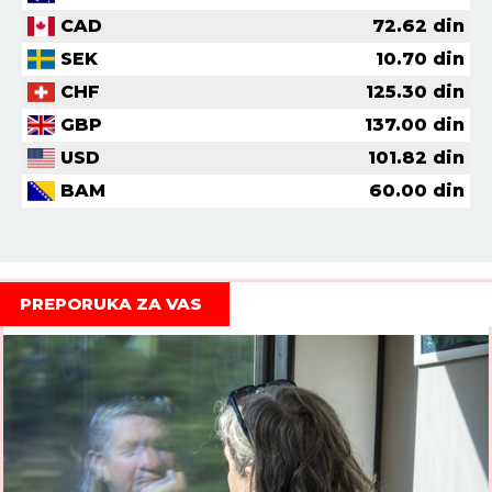
CAD
72.62
din
SEK
10.70
din
CHF
125.30
din
GBP
137.00
din
USD
101.82
din
BAM
60.00
din
PREPORUKA ZA VAS