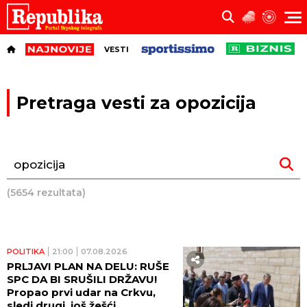
VESTI
Pretraga vesti za opozicija
(5654 rezultata)
POLITIKA
21:00
07.08.2026
PRLJAVI PLAN NA DELU: RUŠE
SPC DA BI SRUŠILI DRŽAVU!
Propao prvi udar na Crkvu,
sledi drugi, još žešći