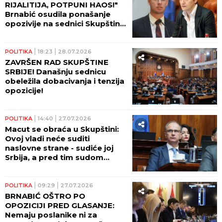
RIJALITIJA, POTPUNI HAOS!"
Brnabić osudila ponašanje
opozivije na sednici Skupštine
Srbije: "Skandal i sramota!"
POLITIKA
18:23
28.07.2026
ZAVRŠEN RAD SKUPŠTINE
SRBIJE! Današnju sednicu
obeležila dobacivanja i tenzija
opozicije!
POLITIKA
14:40
27.07.2026
Macut se obraća u Skupštini:
Ovoj vladi neće suditi
naslovne strane - sudiće joj
Srbija, a pred tim sudom
nemamo razloga da
spuštamo pogled
POLITIKA
09:29
27.07.2026
BRNABIĆ OŠTRO PO
OPOZICIJI PRED GLASANJE:
Nemaju poslanike ni za