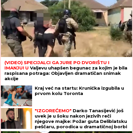
(VIDEO) SPECIJALCI GA JURE PO DVORIŠTU I
IMANJU! U
Valjevu uhapšen begunac za kojim je bila
raspisana potraga: Objavljen dramatičan snimak
akcije
Kraj već na startu: Krunićka izgubila u
prvom kolu Toronta
"IZGOREĆEMO"
Darko Tanasijević još
uvek je u šoku nakon jezivih reči
njegove majke: Požar guta Deliblatsku
peščaru, porodica u dramatičnoj borbi
sa vatrenom stihijom