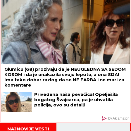
mi se"
Glumicu (68) prozivaju da je NEUGLEDNA SA SEDOM
KOSOM i da je unakazila svoju lepotu, a ona SIJA!
Ima tako dobar razlog da se NE FARBA i ne mari za
komentare
Privedena naša pevačica! Opelješila
bogatog Švajcarca, pa je uhvatila
policija, ovo su detalji
by Aklamator
NAJNOVIJE VESTI