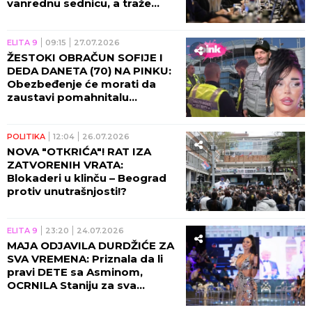
vanrednu sednicu, a traže
izbore
ELITA 9
09:15
27.07.2026
ŽESTOKI OBRAČUN SOFIJE I
DEDA DANETA (70) NA PINKU:
Obezbeđenje će morati da
zaustavi pomahnitalu
starletu, njena majka
učestvuje u svemu!
POLITIKA
12:04
26.07.2026
NOVA "OTКRIĆA"! RAT IZA
ZATVORENIH VRATA:
Blokaderi u klinču – Beograd
protiv unutrašnjosti!?
ELITA 9
23:20
24.07.2026
MAJA ODJAVILA DURDŽIĆE ZA
SVA VREMENA: Priznala da li
pravi DETE sa Asminom,
OCRNILA Staniju za sva
vremena! (VIDEO)