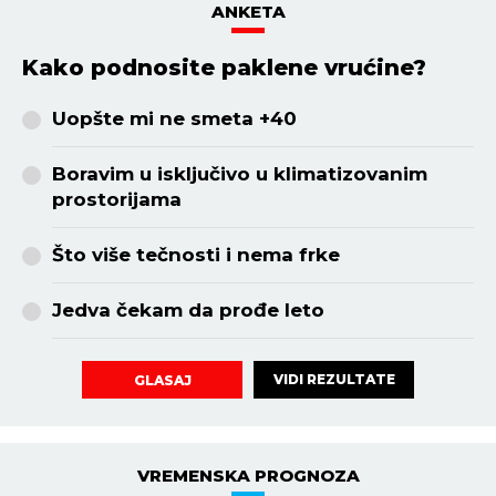
ANKETA
Kako podnosite paklene vrućine?
Uopšte mi ne smeta +40
Boravim u isključivo u klimatizovanim
prostorijama
Što više tečnosti i nema frke
Jedva čekam da prođe leto
VIDI REZULTATE
GLASAJ
VREMENSKA PROGNOZA