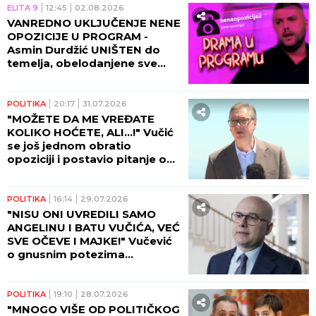
ELITA 9
12:45
02.08.2026
VANREDNO UKLJUČENJE NENE
OPOZICIJE U PROGRAM -
Asmin Durdžić UNIŠTEN do
temelja, obelodanjene sve
PRLJAVE RADNJE! (FOTO)
POLITIKA
20:17
31.07.2026
"MOŽETE DA ME VREĐATE
KOLIKO HOĆETE, ALI...!" Vučić
se još jednom obratio
opoziciji i postavio pitanje od
suštinskog značaja -
PONAVLJAM GA PO ZNA KOJI
PUT! (VIDEO)
POLITIKA
16:14
29.07.2026
"NISU ONI UVREDILI SAMO
ANGELINU I BATU VUČIĆA, VEĆ
SVE OČEVE I MAJKE!" Vučević
o gnusnim potezima
blokadera i napadima na
porodicu predsednika!
POLITIKA
19:10
28.07.2026
"MNOGO VIŠE OD POLITIČKOG