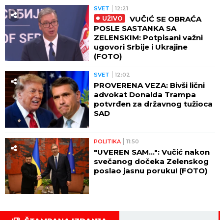
SVET
12:21
VUČIĆ SE OBRAĆA
UŽIVO
POSLE SASTANKA SA
ZELENSKIM: Potpisani važni
ugovori Srbije i Ukrajine
(FOTO)
SVET
12:02
PROVERENA VEZA: Bivši lični
advokat Donalda Trampa
potvrđen za državnog tužioca
SAD
POLITIKA
11:50
"UVEREN SAM...": Vučić nakon
svečanog dočeka Zelenskog
poslao jasnu poruku! (FOTO)