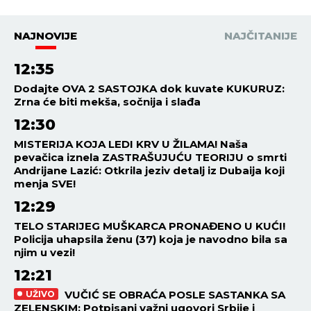
NAJNOVIJE
NAJČITANIJE
12:35
Dodajte OVA 2 SASTOJKA dok kuvate KUKURUZ:
Zrna će biti mekša, sočnija i slađa
12:30
MISTERIJA KOJA LEDI KRV U ŽILAMA! Naša
pevačica iznela ZASTRAŠUJUĆU TEORIJU o smrti
Andrijane Lazić: Otkrila jeziv detalj iz Dubaija koji
menja SVE!
12:29
TELO STARIJEG MUŠKARCA PRONAĐENO U KUĆI!
Policija uhapsila ženu (37) koja je navodno bila sa
njim u vezi!
12:21
VUČIĆ SE OBRAĆA POSLE SASTANKA SA
UŽIVO
ZELENSKIM: Potpisani važni ugovori Srbije i