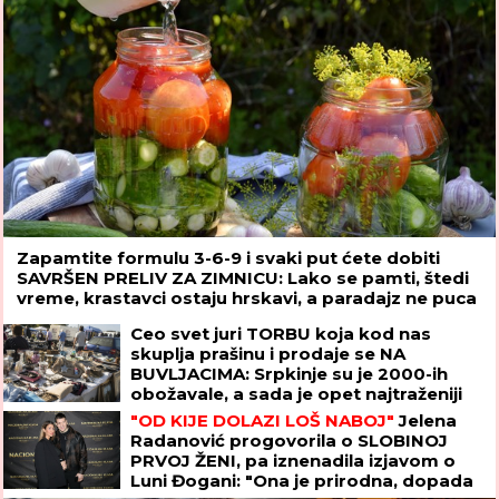
Zapamtite formulu 3-6-9 i svaki put ćete dobiti
SAVRŠEN PRELIV ZA ZIMNICU: Lako se pamti, štedi
vreme, krastavci ostaju hrskavi, a paradajz ne puca
Ceo svet juri TORBU koja kod nas
skuplja prašinu i prodaje se NA
BUVLJACIMA: Srpkinje su je 2000-ih
obožavale, a sada je opet najtraženiji
komad!
"OD KIJE DOLAZI LOŠ NABOJ"
Jelena
Radanović progovorila o SLOBINOJ
PRVOJ ŽENI, pa iznenadila izjavom o
Luni Đogani: "Ona je prirodna, dopada