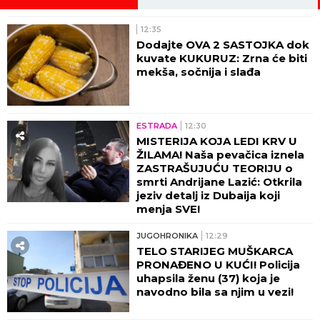
12:35
Dodajte OVA 2 SASTOJKA dok
kuvate KUKURUZ: Zrna će biti
mekša, sočnija i slađa
ESTRADA
12:30
MISTERIJA KOJA LEDI KRV U
ŽILAMA! Naša pevačica iznela
ZASTRAŠUJUĆU TEORIJU o
smrti Andrijane Lazić: Otkrila
jeziv detalj iz Dubaija koji
menja SVE!
JUGOHRONIKA
12:29
TELO STARIJEG MUŠKARCA
PRONAĐENO U KUĆI! Policija
uhapsila ženu (37) koja je
navodno bila sa njim u vezi!