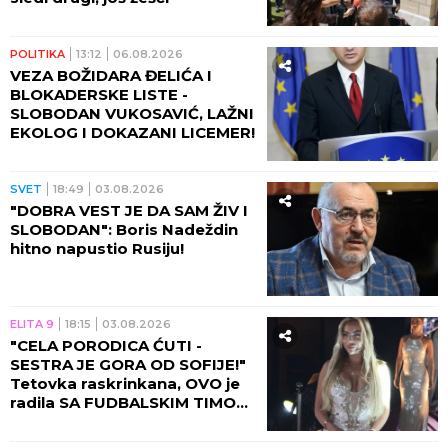
POLITIKA
13:12
06.08.2026
VEZA BOŽIDARA ĐELIĆA I
BLOKADERSKE LISTE -
SLOBODAN VUKOSAVIĆ, LAŽNI
EKOLOG I DOKAZANI LICEMER!
SVET
18:49
03.08.2026
"DOBRA VEST JE DA SAM ŽIV I
SLOBODAN": Boris Nadeždin
hitno napustio Rusiju!
ELITA 9
18:15
03.08.2026
"CELA PORODICA ĆUTI -
SESTRA JE GORA OD SOFIJE!"
Tetovka raskrinkana, OVO je
radila SA FUDBALSKIM TIMOM
U HOTELU?!