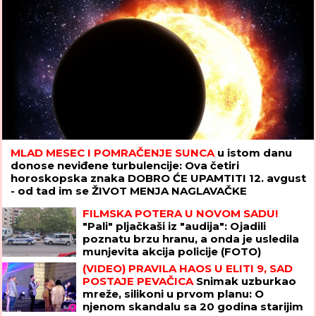
MLAD MESEC I POMRAČENJE SUNCA
u istom danu
donose neviđene turbulencije: Ova četiri
horoskopska znaka DOBRO ĆE UPAMTITI 12. avgust
- od tad im se ŽIVOT MENJA NAGLAVAČKE
FILMSKA POTERA U NOVOM SADU!
"Pali" pljačkaši iz "audija": Ojadili
poznatu brzu hranu, a onda je usledila
munjevita akcija policije (FOTO)
(VIDEO) PRAVILA HAOS U ELITI 9, SAD
POSTAJE PEVAČICA
Snimak uzburkao
mreže, silikoni u prvom planu: O
njenom skandalu sa 20 godina starijim