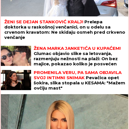
ŽENI SE DEJAN STANKOVIĆ KRALJ!
Prelepa
doktorka u raskošnoj venčanici, on u odelu sa
crvenom kravatom: Ne skidaju osmeh pred crkveno
venčanje
ŽENA MARKA JANKETIĆA U KUPAĆEM!
Glumac objavio slike sa letovanja,
razmenjuju nežnosti na plaži: On bez
majice, pokazao koliko je posvećen
otac
PROMENILA VERU, PA SAMA OBJAVILA
SVOJ INTIMNI SNIMAK
Pevačica opet
šokira, slika stopala u KESAMA: "Mažem
ovčiju mast"