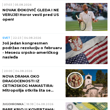
07:03
05.08.2026
NOVAK ĐOKOVIĆ GLEDA I NE
VERUJE! Horor vesti pred US
open!
SVET
22:23
04.08.2026
Još jedan kongresmen
podržao rezoluciju o februaru
- Mesecu srpsko-američkog
nasleđa
20:00
04.08.2026
NOVA DRAMA OKO
DRAGOCENOSTI IZ
CETINJSKOG MANASTIRA:
Mitropolija otkrila šta se
dogodilo sa 19 svetih
predmeta iz riznice
JUGOHRONIKA
18:38
04.08.2026
PARE KRIO U KOVERTAMA: