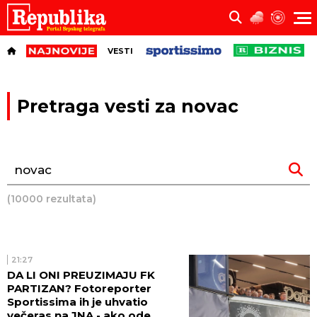
VESTI
Pretraga vesti za novac
(10000 rezultata)
21:27
DA LI ONI PREUZIMAJU FK
PARTIZAN? Fotoreporter
Sportissima ih je uhvatio
večeras na JNA - ako ode