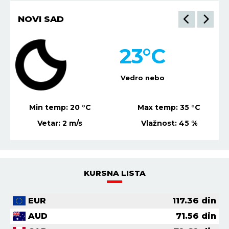
NOVI SAD
23
°C
Vedro nebo
Min temp:
20
°C
Max temp:
35
°C
Vetar:
2
m/s
Vlažnost:
45
%
KURSNA LISTA
EUR
117.36
din
AUD
71.56
din