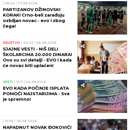
08:44
07.08.2026
PARTIZANOV DŽINOVSKI
KORAK! Crno-beli zarađuju
ozbiljan novac - evo i zbog
čega!
DRUŠTVO
20:43
06.08.2026
SJAJNE VESTI - NIŠ DELI
ŠKOLARCIMA 20.000 DINARA!
Ovo su svi detalji - EVO i kada
će novac biti uplaćen!
VESTI
15:11
06.08.2026
EVO KADA POČINJE ISPLATA
POMOĆI NAJSTARIJIMA - Sve
je spremno!
10:59
06.08.2026
NAPADNUT NOVAK ĐOKOVIĆ!