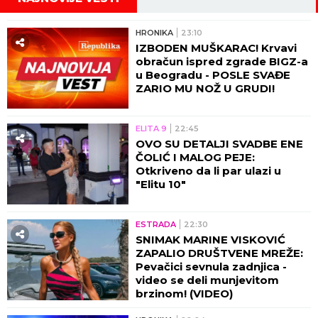
HRONIKA
23:10
IZBODEN MUŠKARAC! Krvavi
obračun ispred zgrade BIGZ-a
u Beogradu - POSLE SVAĐE
ZARIO MU NOŽ U GRUDI!
ELITA 9
22:45
OVO SU DETALJI SVADBE ENE
ČOLIĆ I MALOG PEJE:
Otkriveno da li par ulazi u
"Elitu 10"
ESTRADA
22:30
SNIMAK MARINE VISKOVIĆ
ZAPALIO DRUŠTVENE MREŽE:
Pevačici sevnula zadnjica -
video se deli munjevitom
brzinom! (VIDEO)