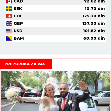
CAD
72.62
din
SEK
10.70
din
CHF
125.30
din
GBP
137.00
din
USD
101.82
din
BAM
60.00
din
PREPORUKA ZA VAS