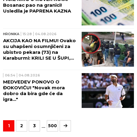
Bosanac pao na granici!
Usledila je PAPRENA KAZNA
HRONIKA
15:28
04.08.2026
AKCIJA KAO NA FILMU! Ovako
su uhapšeni osumnjičeni za
ubistvo pekara (73) na
Karaburmi: KRILI SE U ŠUPI,
UKRADENI NOVAC NOSILI U
ZELENOJ KESI (VIDEO)
06:54
04.08.2026
MEDVEDEV PONOVO O
ĐOKOVIĆU! "Novak mora
dobro da bira gde će da
igra..."
...
1
2
3
500