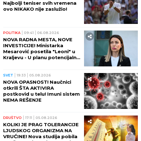
Najbolji teniser svih vremena
ovo NIKAKO nije zaslužio!
POLITIKA
09:41
06.08.2026
NOVA RADNA MESTA, NOVE
INVESTICIJE! Ministarka
Mesarović posetila "Leoni" u
Kraljevu - U planu potencijalna
saradnja sa "Teklasom"
SVET
19:33
05.08.2026
NOVA OPASNOST! Naučnici
otkrili ŠTA AKTIVIRA
postkovid u telu! Imuni sistem
NEMA REŠENJE
DRUŠTVO
17:11
05.08.2026
KOLIKI JE PRAG TOLERANCIJE
LJUDSKOG ORGANIZMA NA
VRUĆINE! Nova studija pobila