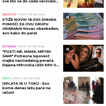
sve što se do sada verovalo
po ovom pitanju - ČUVAJTE
SE!
DRUŠTVO
16:50
05.08.2026
STIŽE NOVIH 18.000 DINARA
POMOĆI ZA OVU GRUPU
GRAĐANA! Novac obezbeđen,
evo kako do para!
ESTRADA
16:30
05.08.2026
"PUSTI ME, MAMA, MRTAV
SAM!" Potresna ispovest
majke nastradalog pevača
Dejana Mitrovića LEDI KRV U
ŽILAMA: Ubica mog sina i dalje
vozi, ide na more (VIDEO)
VESTI
08:34
05.08.2026
ISPLATA JE U TOKU - Evo
kome danas ležu pare na
račun!