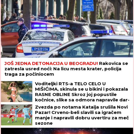
JOŠ JEDNA DETONACIJA U BEOGRADU!
Rakovica se
zatresla usred noći: Na licu mesta krater, policija
traga za počiniocem
Voditeljki RTS-a TELO CELO U
MIŠIĆIMA, skinula se u bikini i pokazala
RASNE OBLINE Skroz joj popustile
kočnice, slike sa odmora napravile dar-
mar
Zvezda po notama Kataija srušila Novi
Pazar! Crveno-beli slavili sa igračem
manje i napravili dobru uvertiru za meč
sezone