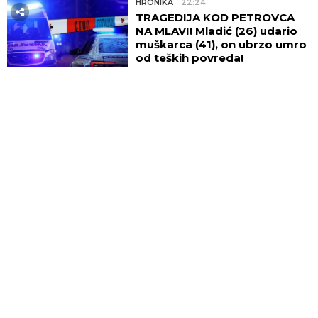
HRONIKA
22:24
TRAGEDIJA KOD PETROVCA
NA MLAVI! Mladić (26) udario
muškarca (41), on ubrzo umro
od teških povreda!
22:17
SRBIJA DOBRO POČELA, PA
STALA! Španija ubedlijva, ali
ostaje šansa za medalju!
HRONIKA
22:11
OGROMAN POŽAR KOD
SURČINA! Plamen se vidi iz
većeg dela Beograda - NAROD
UZNEMIREN! (FOTO)
ŠTAMPANA IZDANJA