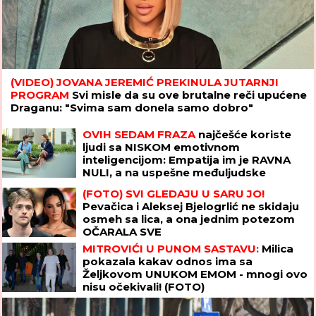
(VIDEO) JOVANA JEREMIĆ PREKINULA JUTARNJI
PROGRAM
Svi misle da su ove brutalne reči upućene
Draganu: "Svima sam donela samo dobro"
OVIH SEDAM FRAZA
najčešće koriste
ljudi sa NISKOM emotivnom
inteligencijom: Empatija im je RAVNA
NULI, a na uspešne međuljudske
odnose mogu da zaborave
(FOTO) SVI GLEDAJU U SARU JO!
Pevačica i Aleksej Bjelogrlić ne skidaju
osmeh sa lica, a ona jednim potezom
OČARALA SVE
MITROVIĆI U PUNOM SASTAVU:
Milica
pokazala kakav odnos ima sa
Željkovom UNUKOM EMOM - mnogi ovo
nisu očekivali! (FOTO)