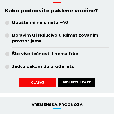
Kako podnosite paklene vrućine?
Uopšte mi ne smeta +40
Boravim u isključivo u klimatizovanim
prostorijama
Što više tečnosti i nema frke
Jedva čekam da prođe leto
VIDI REZULTATE
GLASAJ
VREMENSKA PROGNOZA