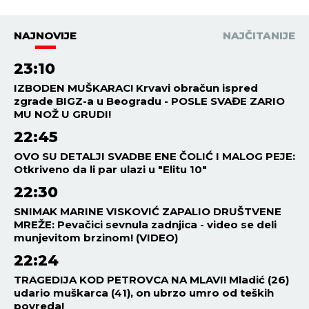
NAJNOVIJE
NAJČITANIJE
23:10
IZBODEN MUŠKARAC! Krvavi obračun ispred
zgrade BIGZ-a u Beogradu - POSLE SVAĐE ZARIO
MU NOŽ U GRUDI!
22:45
OVO SU DETALJI SVADBE ENE ČOLIĆ I MALOG PEJE:
Otkriveno da li par ulazi u "Elitu 10"
22:30
SNIMAK MARINE VISKOVIĆ ZAPALIO DRUŠTVENE
MREŽE: Pevačici sevnula zadnjica - video se deli
munjevitom brzinom! (VIDEO)
22:24
TRAGEDIJA KOD PETROVCA NA MLAVI! Mladić (26)
udario muškarca (41), on ubrzo umro od teških
povreda!