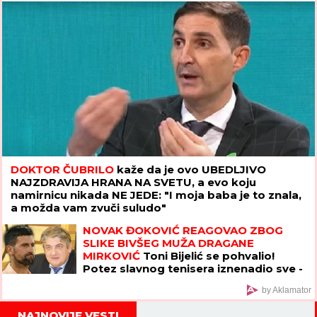
brujao Balkan
DOKTOR ČUBRILO
kaže da je ovo UBEDLJIVO
NAJZDRAVIJA HRANA NA SVETU, a evo koju
namirnicu nikada NE JEDE: "I moja baba je to znala,
a možda vam zvuči suludo"
NOVAK ĐOKOVIĆ REAGOVAO ZBOG
SLIKE BIVŠEG MUŽA DRAGANE
MIRKOVIĆ
Toni Bijelić se pohvalio!
Potez slavnog tenisera iznenadio sve -
o ovome se i dalje priča
by Aklamator
NAJNOVIJE VESTI