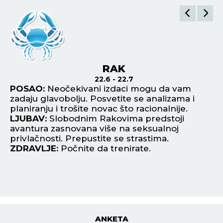
RAK
22.6 - 22.7
do
POSAO:
Neočekivani izdaci mogu da vam
P
zadaju glavobolju. Posvetite se analizama i
sa
planiranju i trošite novac što racionalnije.
po
LJUBAV:
Slobodnim Rakovima predstoji
re
e
avantura zasnovana više na seksualnoj
L
privlačnosti. Prepustite se strastima.
za
ZDRAVLJE:
Počnite da trenirate.
pu
Z
ANKETA