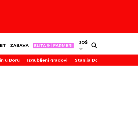
JOŠ
ET
ZABAVA
in u Boru
Izgubljeni gradovi
Stanija Dobrojević