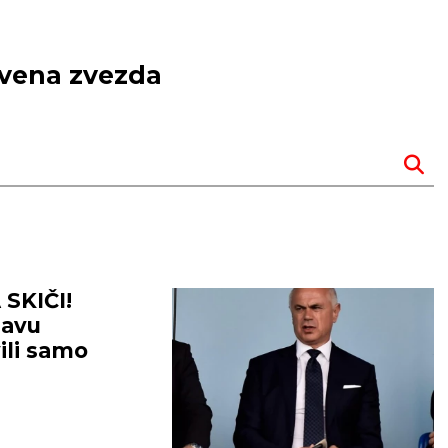
rvena zvezda
SKIČI!
javu
ili samo