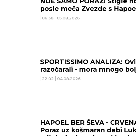
NIJE SAMO PORAZ! Stigle no
posle meča Zvezde s Hapoe
06:38
05.08.2026
SPORTISSIMO ANALIZA: Ovi i
razočarali - mora mnogo bo
22:02
04.08.2026
HAPOEL BER ŠEVA - CRVEN
Poraz uz košmaran debi Luk