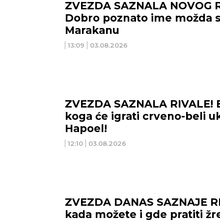
oliju.
obe strane pokažu
stras
ZVEZDA SAZNALA NOVOG R
lidno.
kompromis.
ZDRA
Dobro poznato ime možda s
ZDRAVLJE:
Promenite način
Marakanu
ishrane.
13:09
03.08.2026
ZVEZDA SAZNALA RIVALE! E
koga će igrati crveno-beli u
Hapoel!
12:10
03.08.2026
ZVEZDA DANAS SAZNAJE RI
kada možete i gde pratiti žr