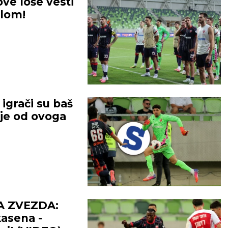
ve loše vesti
lom!
grači su baš
lje od ovoga
A ZVEZDA:
asena -