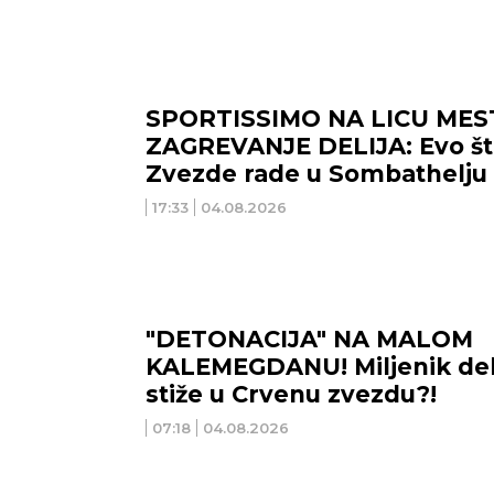
SPORTISSIMO NA LICU MES
ZAGREVANJE DELIJA: Evo šta
Zvezde rade u Sombathelju
17:33
04.08.2026
"DETONACIJA" NA MALOM
KALEMEGDANU! Miljenik del
stiže u Crvenu zvezdu?!
07:18
04.08.2026