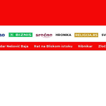
HRONIKA
SV
dar Nešović Baja
Rat na Bliskom istoku
Ribnikar
Zloč