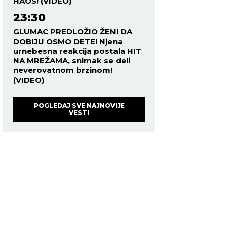
HAOS! (VIDEO)
23:30
GLUMAC PREDLOŽIO ŽENI DA
DOBIJU OSMO DETE! Njena
urnebesna reakcija postala HIT
NA MREŽAMA, snimak se deli
neverovatnom brzinom!
(VIDEO)
POGLEDAJ SVE NAJNOVIJE
VESTI