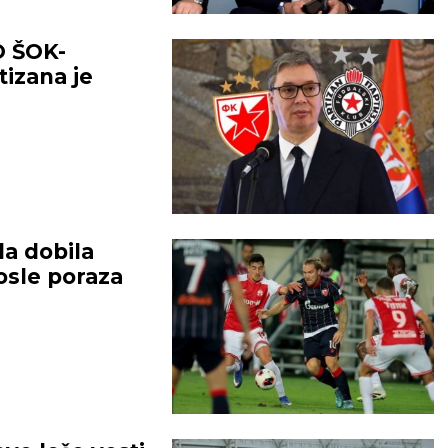
 ŠOK-
izana je
a dobila
osle poraza