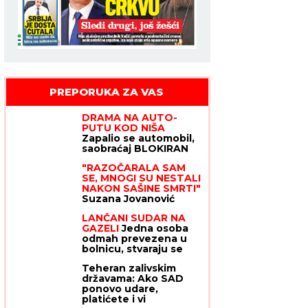
PREPORUKA ZA VAS
DRAMA NA AUTO-
PUTU KOD NIŠA
Zapalio se automobil,
saobraćaj BLOKIRAN
(VIDEO)
"RAZOČARALA SAM
SE, MNOGI SU NESTALI
NAKON SAŠINE SMRTI"
Suzana Jovanović
otkrila da su je
LANČANI SUDAR NA
zaboravili ljudi sa
GAZELI
Jedna osoba
estrade: "Plaše se"
odmah prevezena u
bolnicu, stvaraju se
gužve
Teheran zalivskim
državama: Ako SAD
ponovo udare,
platićete i vi