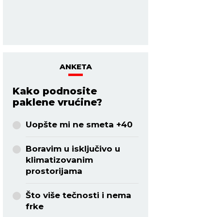
inicijativu.
na putovanju.
ZDRAVLJE:
Unosite više
ZDRAVLJE:
Bolovi
vitamina.
kolenima.
ANKETA
Kako podnosite
paklene vrućine?
Uopšte mi ne smeta +40
Boravim u isključivo u
klimatizovanim
prostorijama
Što više tečnosti i nema
frke