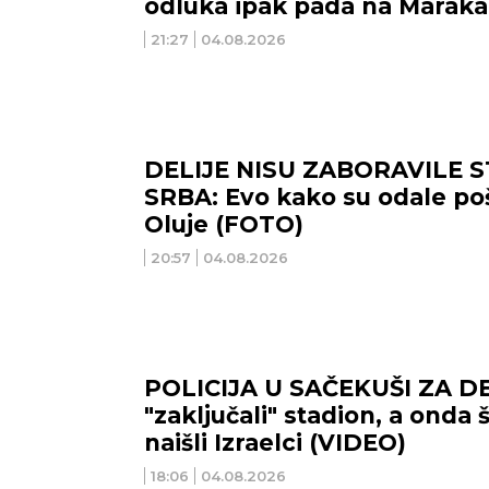
odluka ipak pada na Maraka
21:27
04.08.2026
DELIJE NISU ZABORAVILE 
SRBA: Evo kako su odale po
Oluje (FOTO)
20:57
04.08.2026
POLICIJA U SAČEKUŠI ZA DE
"zaključali" stadion, a onda
naišli Izraelci (VIDEO)
18:06
04.08.2026