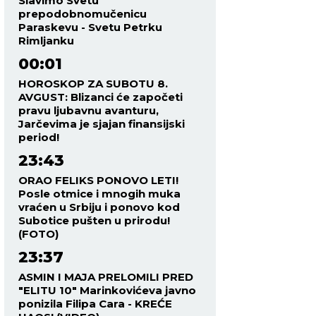
Slavimo Svetu
prepodobnomučenicu
Paraskevu - Svetu Petrku
Rimljanku
00:01
HOROSKOP ZA SUBOTU 8.
AVGUST: Blizanci će započeti
pravu ljubavnu avanturu,
Jarčevima je sjajan finansijski
period!
23:43
ORAO FELIKS PONOVO LETI!
Posle otmice i mnogih muka
vraćen u Srbiju i ponovo kod
Subotice pušten u prirodu!
(FOTO)
23:37
ASMIN I MAJA PRELOMILI PRED
"ELITU 10" Marinkovićeva javno
ponizila Filipa Cara - KREĆE