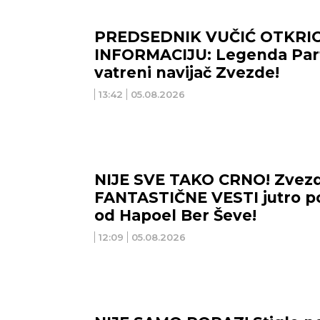
PREDSEDNIK VUČIĆ OTKRIO
INFORMACIJU: Legenda Part
vatreni navijač Zvezde!
13:42
05.08.2026
NIJE SVE TAKO CRNO! Zvezd
FANTASTIČNE VESTI jutro p
od Hapoel Ber Ševe!
12:09
05.08.2026