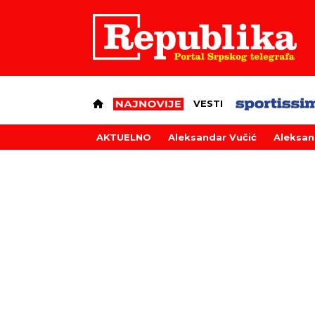
VESTI
AKTUELNO
Aleksandar Vučić
Aleksan