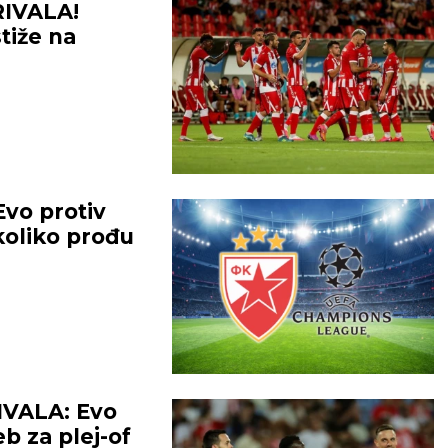
tima.
IVALA!
VLJE:
Dobro.
tiže na
vo protiv
koliko prođu
VALA: Evo
eb za plej-of