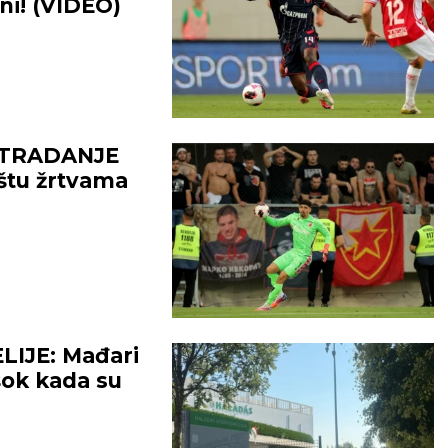
ni! (VIDEO)
STRADANJE
štu žrtvama
LIJE: Mađari
 šok kada su