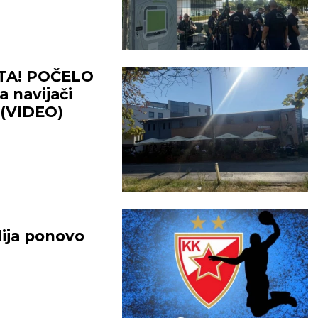
TA! POČELO
 navijači
 (VIDEO)
ija ponovo