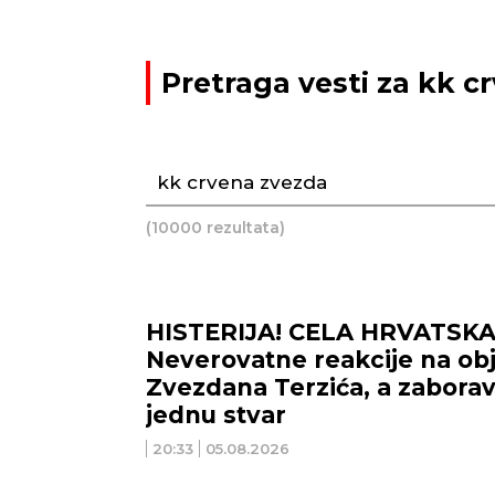
Pretraga vesti za kk c
(10000 rezultata)
HISTERIJA! CELA HRVATSKA 
Neverovatne reakcije na ob
Zvezdana Terzića, a zaborav
jednu stvar
20:33
05.08.2026