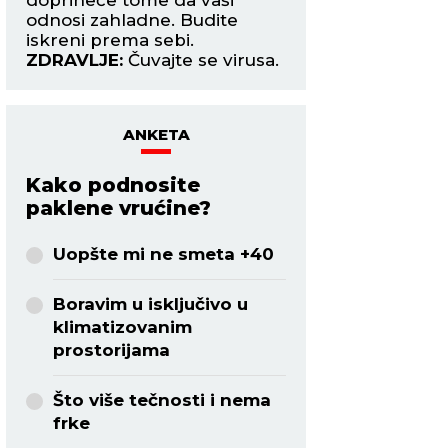
odnosi zahladne. Budite
da ste našli srodn
iskreni prema sebi.
ZDRAVLJE:
Stoma
ZDRAVLJE:
Čuvajte se virusa.
tegobe.
ANKETA
Kako podnosite
paklene vrućine?
Uopšte mi ne smeta +40
Boravim u isključivo u
klimatizovanim
prostorijama
Što više tečnosti i nema
frke