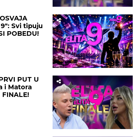
aženja.
Neophodan je iskren
VLJE:
Pojačana
razgovor s obe strane.
O OSVAJA
oza.
ZDRAVLJE:
Odlično.
: Svi tipuju
OSI POBEDU!
PRVI PUT U
a i Matora
 FINALE!