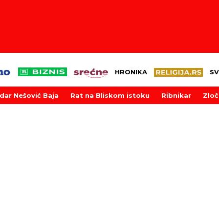
HRONIKA
SV
dar Nešović Baja
Rat na Bliskom istoku
Ribnikar
Zloč