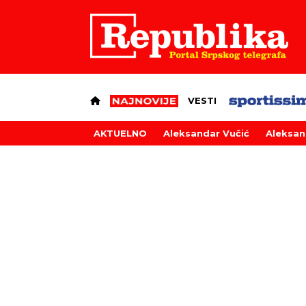
VESTI
AKTUELNO
Aleksandar Vučić
Aleksan