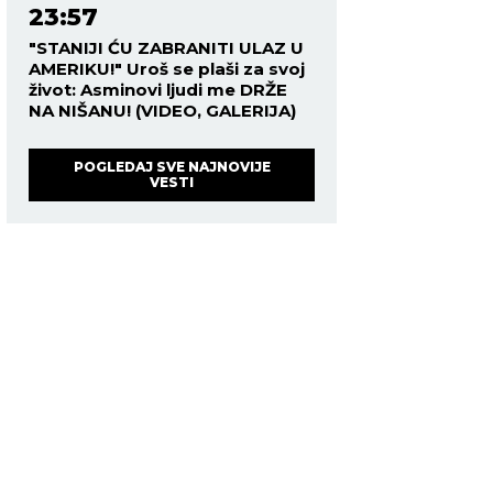
23:57
"STANIJI ĆU ZABRANITI ULAZ U
AMERIKU!" Uroš se plaši za svoj
život: Asminovi ljudi me DRŽE
NA NIŠANU! (VIDEO, GALERIJA)
POGLEDAJ SVE NAJNOVIJE
VESTI