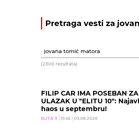
Pretraga vesti za jov
(2300 rezultata)
FILIP CAR IMA POSEBAN Z
ULAZAK U "ELITU 10": Najav
haos u septembru!
ELITA 9
15:45
03.08.2026