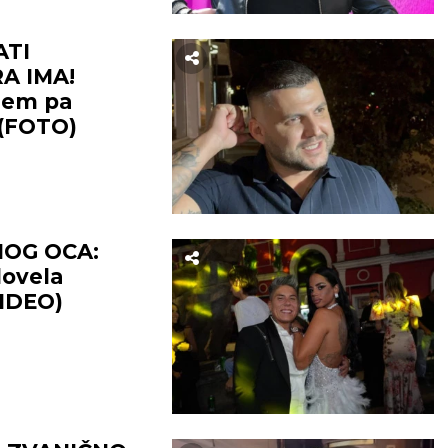
ATI
A IMA!
ijem pa
 (FOTO)
OG OCA:
dovela
IDEO)