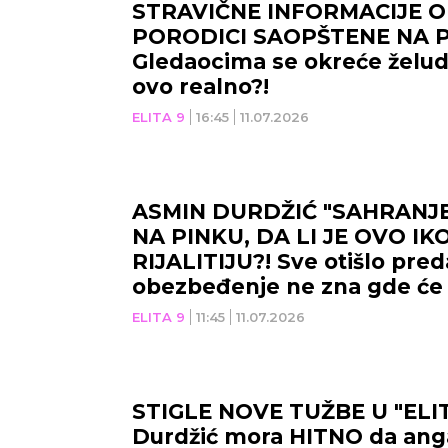
STRAVIČNE INFORMACIJE 
PORODICI SAOPŠTENE NA P
Gledaocima se okreće želudac
ovo realno?!
ELITA 9
16:45
11.07.2026
ASMIN DURDŽIĆ "SAHRANJE
NA PINKU, DA LI JE OVO IK
RIJALITIJU?! Sve otišlo pred
NOVI SAD
NIŠ
obezbeđenje ne zna gde će 
ELITA 9
11:45
11.07.2026
25
°C
Vedro nebo
STIGLE NOVE TUŽBE U "ELI
Durdžić mora HITNO da ang
Min temp:
23
°C
Max temp:
39
°C
Min 