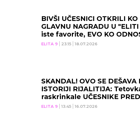
epu vezu.
rešenje ili-ili. Verujte intuiciji.
razil
lovi u
ZDRAVLJE:
Dobro se
ZDRA
BIVŠI UČESNICI OTKRILI K
osećate.
nerv
GLAVNU NAGRADU U "ELITI 9"
iste favorite, EVO KO ODN
ELITA 9
23:15
18.07.2026
SKANDAL! OVO SE DEŠAVA 
ISTORIJI RIJALITIJA: Tetovk
raskrinkale UČESNIKE PRED
ELITA 9
13:45
16.07.2026