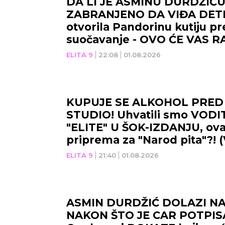
DA LI JE ASMINU DURDŽIĆ
ZABRANJENO DA VIĐA DETE
otvorila Pandorinu kutiju p
suočavanje - OVO ĆE VAS R
(VIDEO)
ELITA 9
22:08
01.08.2026
KUPUJE SE ALKOHOL PRED
STUDIO! Uhvatili smo VODI
"ELITE" U ŠOK-IZDANJU, ov
priprema za "Narod pita"?! 
ELITA 9
21:40
01.08.2026
ASMIN DURDŽIĆ DOLAZI NA
NAKON ŠTO JE CAR POTPI