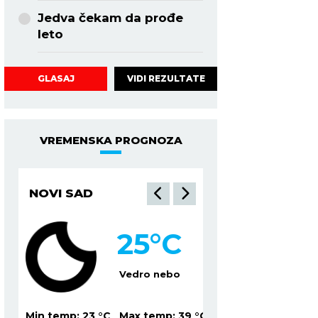
Jedva čekam da prođe
leto
VIDI REZULTATE
GLASAJ
VREMENSKA PROGNOZA
NOVI SAD
NIŠ
25
°C
2
Vedro nebo
Mesti
39
°C
Min temp:
23
°C
Max temp:
39
°C
Min temp:
19
°C
Ma