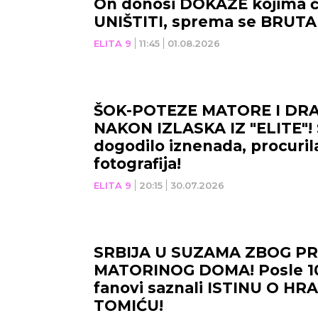
On donosi DOKAZE kojima ć
UNIŠTITI, sprema se BRUT
OSVETA!
ELITA 9
11:45
01.08.2026
ŠOK-POTEZE MATORE I DR
NAKON IZLASKA IZ "ELITE"! 
dogodilo iznenada, procurila
fotografija!
ELITA 9
20:15
30.07.2026
SRBIJA U SUZAMA ZBOG PR
MATORINOG DOMA! Posle 1
fanovi saznali ISTINU O H
TOMIĆU!