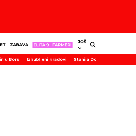
JOŠ
ET
ZABAVA
in u Boru
Izgubljeni gradovi
Stanija Dobrojević