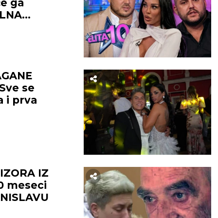
e ga
ALNA
AGANE
Sve se
 i prva
IZORA IZ
0 meseci
RANISLAVU