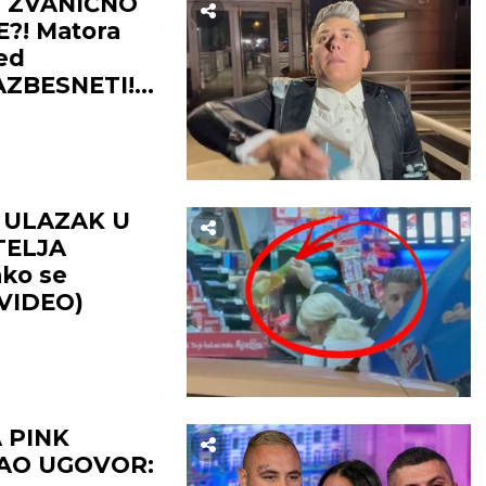
U ZVANIČNO
?! Matora
red
AZBESNETI!
 ULAZAK U
TELJA
ako se
(VIDEO)
 PINK
SAO UGOVOR: