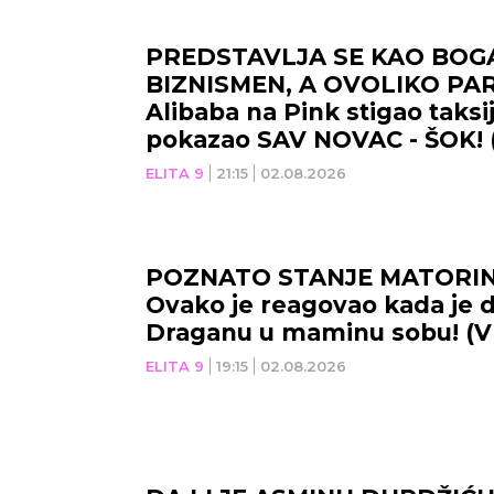
PREDSTAVLJA SE KAO BOG
BIZNISMEN, A OVOLIKO PAR
Alibaba na Pink stigao taks
pokazao SAV NOVAC - ŠOK!
ELITA 9
21:15
02.08.2026
POZNATO STANJE MATORIN
Ovako je reagovao kada je 
Draganu u maminu sobu! (V
ELITA 9
19:15
02.08.2026