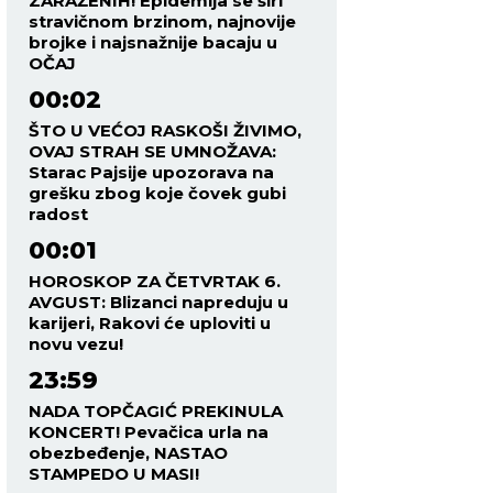
ZARAŽENIH! Epidemija se širi
stravičnom brzinom, najnovije
brojke i najsnažnije bacaju u
OČAJ
00:02
ŠTO U VEĆOJ RASKOŠI ŽIVIMO,
OVAJ STRAH SE UMNOŽAVA:
Starac Pajsije upozorava na
grešku zbog koje čovek gubi
radost
00:01
HOROSKOP ZA ČETVRTAK 6.
AVGUST: Blizanci napreduju u
karijeri, Rakovi će uploviti u
novu vezu!
23:59
NADA TOPČAGIĆ PREKINULA
KONCERT! Pevačica urla na
obezbeđenje, NASTAO
STAMPEDO U MASI!