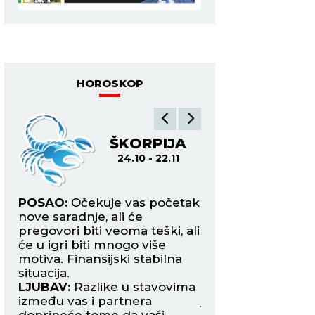
HOROSKOP
ŠKORPIJA
ST
24.10 - 22.11
23.
POSAO:
Očekuje vas početak
POSAO:
Danas pok
nove saradnje, ali će
maksimalno da se 
pregovori biti veoma teški, ali
na posao pošto će 
i
će u igri biti mnogo više
mnogo ometajućih 
motiva. Finansijski stabilna
plus su šanse da 
situacija.
takođe velike.
LJUBAV:
Razlike u stavovima
LJUBAV:
Novo poz
as
između vas i partnera
jednog putovanja 
doprineće tome da vaši
interesantnije. Im