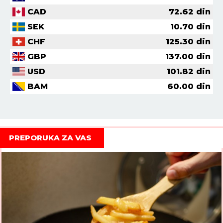
CAD
72.62
din
SEK
10.70
din
CHF
125.30
din
GBP
137.00
din
USD
101.82
din
BAM
60.00
din
PREPORUKA ZA VAS