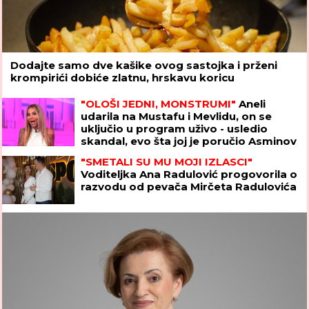
Dodajte samo dve kašike ovog sastojka i prženi
krompirići dobiće zlatnu, hrskavu koricu
"OLOŠI JEDNI, MONSTRUMI"
Aneli
udarila na Mustafu i Mevlidu, on se
uključio u program uživo - usledio
skandal, evo šta joj je poručio Asminov
otac
"SMETALI SU MU MOJI IZLASCI"
Voditeljka Ana Radulović progovorila o
razvodu od pevača Mirčeta Radulovića