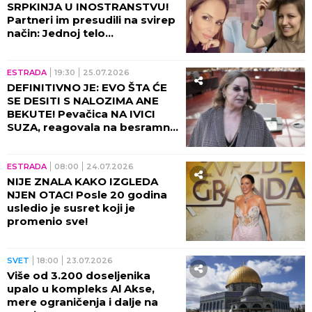
SRPKINJA U INOSTRANSTVU!
Partneri im presudili na svirep
način: Jednoj telo
raskomadano, druga
izbodena 35 puta, pored treće
ubica spavao dva dana!
ESTRADA
19:30
25.07.2026
DEFINITIVNO JE: EVO ŠTA ĆE
SE DESITI S NALOZIMA ANE
BEKUTE! Pevačica NA IVICI
SUZA, reagovala na besramne
napade: ŽENAMA SE USPEH
NE PRAŠTA!
ESTRADA
08:00
24.07.2026
NIJE ZNALA KAKO IZGLEDA
NJEN OTAC! Posle 20 godina
usledio je susret koji je
promenio sve!
SVET
18:00
23.07.2026
Više od 3.200 doseljenika
upalo u kompleks Al Akse,
mere ograničenja i dalje na