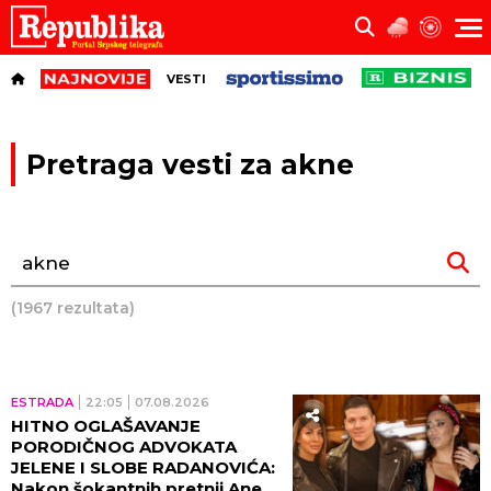
VESTI
Pretraga vesti za akne
(1967 rezultata)
ESTRADA
22:05
07.08.2026
HITNO OGLAŠAVANJE
PORODIČNOG ADVOKATA
JELENE I SLOBE RADANOVIĆA:
Nakon šokantnih pretnji Ane