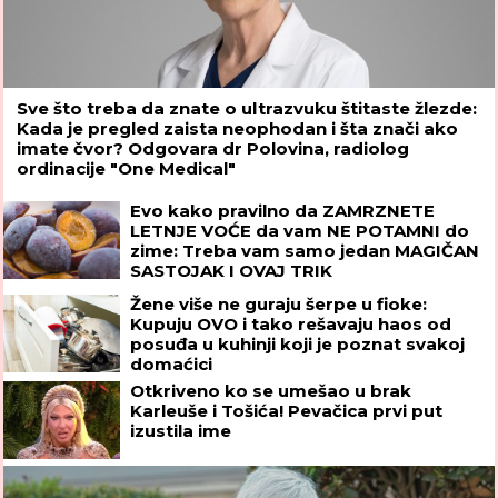
Sve što treba da znate o ultrazvuku štitaste žlezde:
Kada je pregled zaista neophodan i šta znači ako
imate čvor? Odgovara dr Polovina, radiolog
ordinacije "One Medical"
Evo kako pravilno da ZAMRZNETE
LETNJE VOĆE da vam NE POTAMNI do
zime: Treba vam samo jedan MAGIČAN
SASTOJAK I OVAJ TRIK
Žene više ne guraju šerpe u fioke:
Kupuju OVO i tako rešavaju haos od
posuđa u kuhinji koji je poznat svakoj
domaćici
Otkriveno ko se umešao u brak
Karleuše i Tošića! Pevačica prvi put
izustila ime