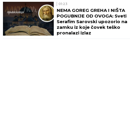
01:23
NEMA GOREG GREHA I NIŠTA
POGUBNIJE OD OVOGA: Sveti
Serafim Sarovski upozorio na
zamku iz koje čovek teško
pronalazi izlaz
00:26
DANAS JE CRNO SLOVO!
Slavimo Svetu
prepodobnomučenicu
Paraskevu - Svetu Petrku
Rimljanku
DRUŠTVO
00:01
HOROSKOP ZA SUBOTU 8.
AVGUST: Blizanci će započeti
pravu ljubavnu avanturu,
Jarčevima je sjajan finansijski
period!
ŠTAMPANA IZDANJA