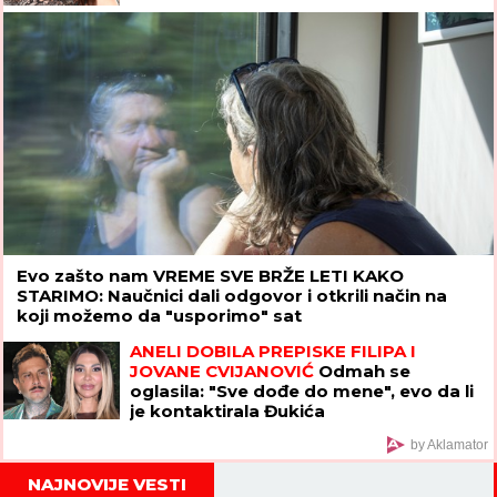
Evo zašto nam VREME SVE BRŽE LETI KAKO
STARIMO: Naučnici dali odgovor i otkrili način na
koji možemo da "usporimo" sat
ANELI DOBILA PREPISKE FILIPA I
JOVANE CVIJANOVIĆ
Odmah se
oglasila: "Sve dođe do mene", evo da li
je kontaktirala Đukića
by Aklamator
NAJNOVIJE VESTI