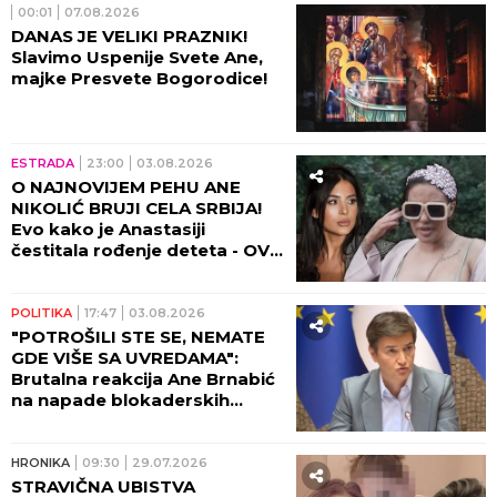
00:01
07.08.2026
DANAS JE VELIKI PRAZNIK!
Slavimo Uspenije Svete Ane,
majke Presvete Bogorodice!
ESTRADA
23:00
03.08.2026
O NAJNOVIJEM PEHU ANE
NIKOLIĆ BRUJI CELA SRBIJA!
Evo kako je Anastasiji
čestitala rođenje deteta - OVO
ĆE VAS NASMEJATI DO SUZA!
POLITIKA
17:47
03.08.2026
"POTROŠILI STE SE, NEMATE
GDE VIŠE SA UVREDAMA":
Brutalna reakcija Ane Brnabić
na napade blokaderskih
medija
HRONIKA
09:30
29.07.2026
STRAVIČNA UBISTVA