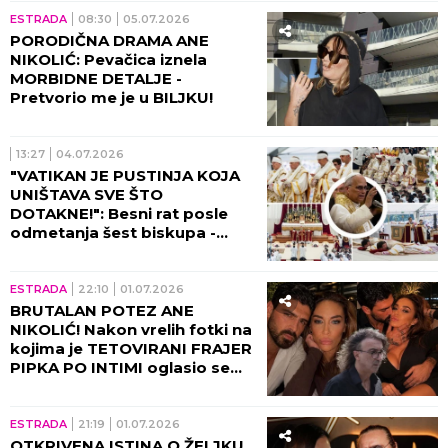
ESTRADA
08:30
05.07.2026
PORODIČNA DRAMA ANE
NIKOLIĆ: Pevačica iznela
MORBIDNE DETALJE -
Pretvorio me je u BILJKU!
13:27
04.07.2026
"VATIKAN JE PUSTINJA KOJA
UNIŠTAVA SVE ŠTO
DOTAKNE!": Besni rat posle
odmetanja šest biskupa -
papa ekskomunicirao i
desetine hiljada vernika širom
sveta!
ESTRADA
22:10
01.07.2026
BRUTALAN POTEZ ANE
NIKOLIĆ! Nakon vrelih fotki na
kojima je TETOVIRANI FRAJER
PIPKA PO INTIMI oglasio se
Rale, otkrio celu istinu!
ESTRADA
21:19
01.07.2026
OTKRIVENA ISTINA O ŽELJKU