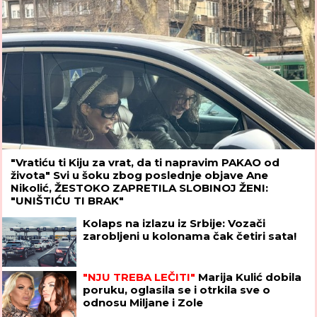
"Vratiću ti Kiju za vrat, da ti napravim PAKAO od
života" Svi u šoku zbog poslednje objave Ane
Nikolić, ŽESTOKO ZAPRETILA SLOBINOJ ŽENI:
"UNIŠTIĆU TI BRAK"
Kolaps na izlazu iz Srbije: Vozači
zarobljeni u kolonama čak četiri sata!
"NJU TREBA LEČITI"
Marija Kulić dobila
poruku, oglasila se i otrkila sve o
odnosu Miljane i Zole