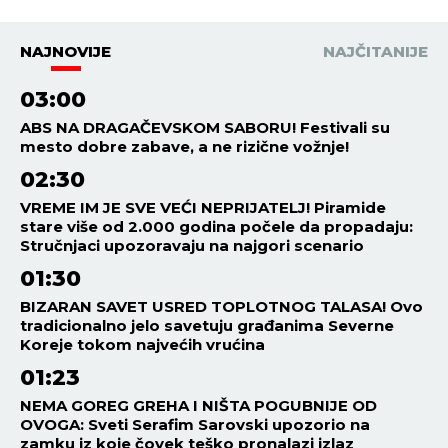
NAJNOVIJE
NAJČITANIJE
03:00
ABS NA DRAGAČEVSKOM SABORU! Festivali su
mesto dobre zabave, a ne rizične vožnje!
02:30
VREME IM JE SVE VEĆI NEPRIJATELJ! Piramide
stare više od 2.000 godina počele da propadaju:
Stručnjaci upozoravaju na najgori scenario
01:30
BIZARAN SAVET USRED TOPLOTNOG TALASA! Ovo
tradicionalno jelo savetuju građanima Severne
Koreje tokom najvećih vrućina
01:23
NEMA GOREG GREHA I NIŠTA POGUBNIJE OD
OVOGA: Sveti Serafim Sarovski upozorio na
zamku iz koje čovek teško pronalazi izlaz