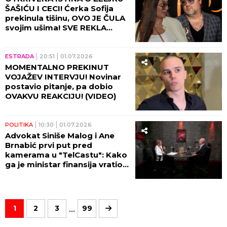
ŠAŠIĆU I CECI! Ćerka Sofija
prekinula tišinu, OVO JE ČULA
svojim ušima! SVE REKLA
PRED KAMERAMA! (VIDEO)
ESTRADA
20:51
01.07.2026
MOMENTALNO PREKINUT
VOJAŽEV INTERVJU! Novinar
postavio pitanje, pa dobio
OVAKVU REAKCIJU! (VIDEO)
POLITIKA
10:30
01.07.2026
Advokat Siniše Malog i Ane
Brnabić prvi put pred
kamerama u "TelCastu": Kako
ga je ministar finansija vratio
iz Njujorka!
...
1
2
3
99