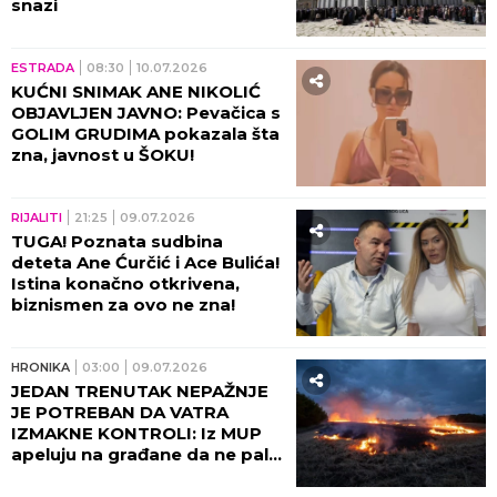
snazi
ESTRADA
08:30
10.07.2026
KUĆNI SNIMAK ANE NIKOLIĆ
OBJAVLJEN JAVNO: Pevačica s
GOLIM GRUDIMA pokazala šta
zna, javnost u ŠOKU!
RIJALITI
21:25
09.07.2026
TUGA! Poznata sudbina
deteta Ane Ćurčić i Ace Bulića!
Istina konačno otkrivena,
biznismen za ovo ne zna!
HRONIKA
03:00
09.07.2026
JEDAN TRENUTAK NEPAŽNJE
JE POTREBAN DA VATRA
IZMAKNE KONTROLI: Iz MUP
apeluju na građane da ne pale
travu i nisko rastinje! (VIDEO)