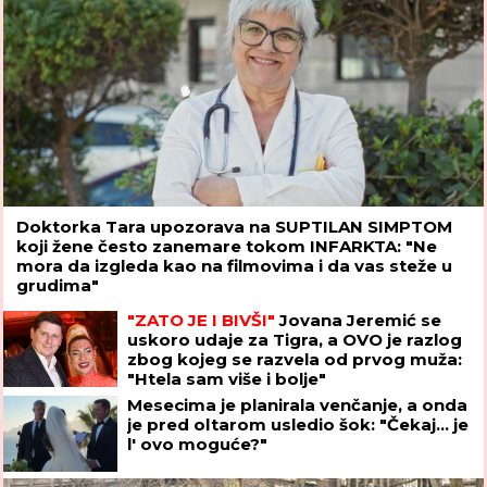
Doktorka Tara upozorava na SUPTILAN SIMPTOM
koji žene često zanemare tokom INFARKTA: "Ne
mora da izgleda kao na filmovima i da vas steže u
grudima"
"ZATO JE I BIVŠI"
Jovana Jeremić se
uskoro udaje za Tigra, a OVO je razlog
zbog kojeg se razvela od prvog muža:
"Htela sam više i bolje"
Mesecima je planirala venčanje, a onda
je pred oltarom usledio šok: "Čekaj... je
l' ovo moguće?"