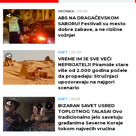
HRONIKA
03:00
ABS NA DRAGAČEVSKOM
SABORU! Festivali su mesto
dobre zabave, a ne rizične
vožnje!
SVET
02:30
VREME IM JE SVE VEĆI
NEPRIJATELJ! Piramide stare
više od 2.000 godina počele
da propadaju: Stručnjaci
upozoravaju na najgori
scenario
SVET
01:30
BIZARAN SAVET USRED
TOPLOTNOG TALASA! Ovo
tradicionalno jelo savetuju
građanima Severne Koreje
tokom najvećih vrućina