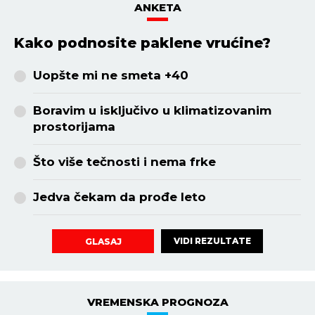
ANKETA
Kako podnosite paklene vrućine?
Uopšte mi ne smeta +40
Boravim u isključivo u klimatizovanim
prostorijama
Što više tečnosti i nema frke
Jedva čekam da prođe leto
VIDI REZULTATE
GLASAJ
VREMENSKA PROGNOZA