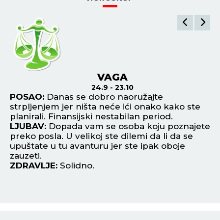
VAGA
24.9 - 23.10
ni
POSAO:
Danas se dobro naoružajte
P
ako
strpljenjem jer ništa neće ići onako kako ste
po
planirali. Finansijski nestabilan period.
Po
LJUBAV:
Dopada vam se osoba koju poznajete
in
bi
preko posla. U velikoj ste dilemi da li da se
L
upuštate u tu avanturu jer ste ipak oboje
no
zauzeti.
uk
ZDRAVLJE:
Solidno.
Z