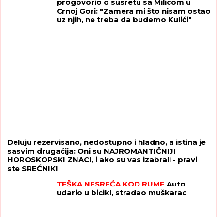
progovorio o susretu sa Milicom u
Crnoj Gori: "Zamera mi što nisam ostao
uz njih, ne treba da budemo Kulići"
(VIDEO)
Deluju rezervisano, nedostupno i hladno, a istina je
sasvim drugačija: Oni su NAJROMANTIČNIJI
HOROSKOPSKI ZNACI, i ako su vas izabrali - pravi
ste SREĆNIK!
TEŠKA NESREĆA KOD RUME
Auto
udario u bicikl, stradao muškarac