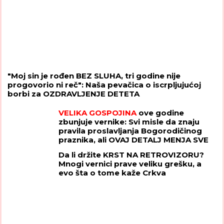
"Moj sin je rođen BEZ SLUHA, tri godine nije
progovorio ni reč": Naša pevačica o iscrpljujućoj
borbi za OZDRAVLJENJE DETETA
VELIKA GOSPOJINA
ove godine
zbunjuje vernike: Svi misle da znaju
pravila proslavljanja Bogorodičinog
praznika, ali OVAJ DETALJ MENJA SVE
Da li držite KRST NA RETROVIZORU?
Mnogi vernici prave veliku grešku, a
evo šta o tome kaže Crkva