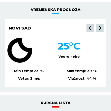
VREMENSKA PROGNOZA
NIŠ
23
°C
Mestimično oblačno
Min temp:
21
°C
Max temp:
37
°C
Vetar:
2
m/s
Vlažnost:
60
%
KURSNA LISTA