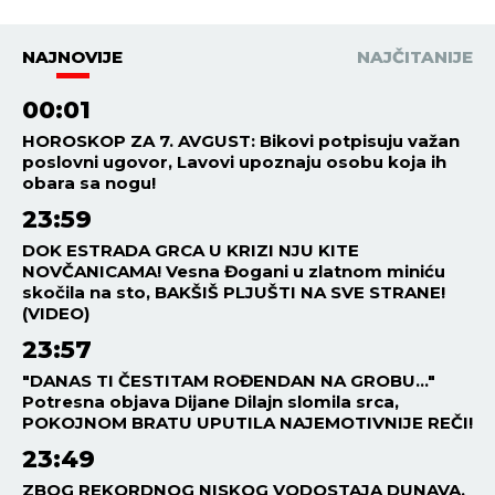
NAJNOVIJE
NAJČITANIJE
00:01
HOROSKOP ZA 7. AVGUST: Bikovi potpisuju važan
poslovni ugovor, Lavovi upoznaju osobu koja ih
obara sa nogu!
23:59
DOK ESTRADA GRCA U KRIZI NJU KITE
NOVČANICAMA! Vesna Đogani u zlatnom miniću
skočila na sto, BAKŠIŠ PLJUŠTI NA SVE STRANE!
(VIDEO)
23:57
"DANAS TI ČESTITAM ROĐENDAN NA GROBU..."
Potresna objava Dijane Dilajn slomila srca,
POKOJNOM BRATU UPUTILA NAJEMOTIVNIJE REČI!
23:49
ZBOG REKORDNOG NISKOG VODOSTAJA DUNAVA,