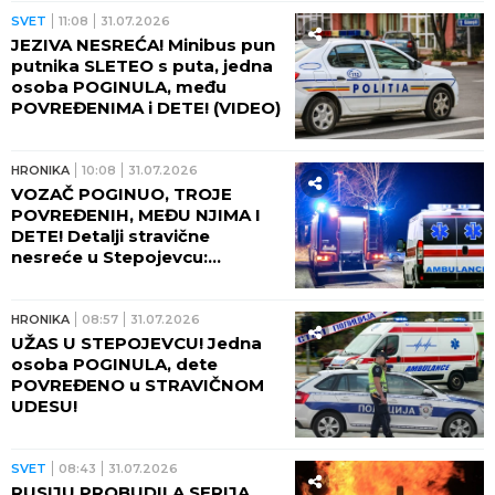
SVET
11:08
31.07.2026
JEZIVA NESREĆA! Minibus pun
putnika SLETEO s puta, jedna
osoba POGINULA, među
POVREĐENIMA i DETE! (VIDEO)
HRONIKA
10:08
31.07.2026
VOZAČ POGINUO, TROJE
POVREĐENIH, MEĐU NJIMA I
DETE! Detalji stravične
nesreće u Stepojevcu:
Vatrogasci sekli auto da
izvuku ljude!
HRONIKA
08:57
31.07.2026
UŽAS U STEPOJEVCU! Jedna
osoba POGINULA, dete
POVREĐENO u STRAVIČNOM
UDESU!
SVET
08:43
31.07.2026
RUSIJU PROBUDILA SERIJA