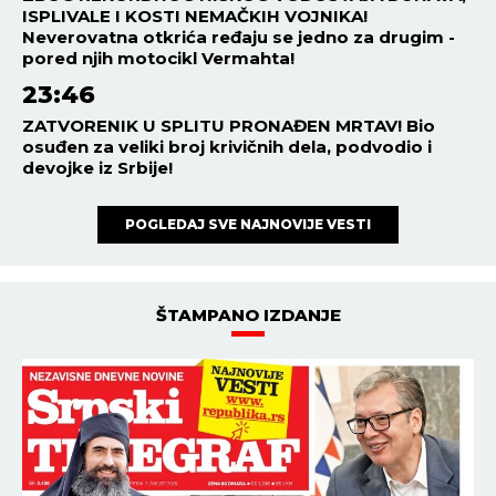
ISPLIVALE I KOSTI NEMAČKIH VOJNIKA!
Neverovatna otkrića ređaju se jedno za drugim -
pored njih motocikl Vermahta!
23:46
ZATVORENIK U SPLITU PRONAĐEN MRTAV! Bio
osuđen za veliki broj krivičnih dela, podvodio i
devojke iz Srbije!
POGLEDAJ SVE NAJNOVIJE VESTI
ŠTAMPANO IZDANJE