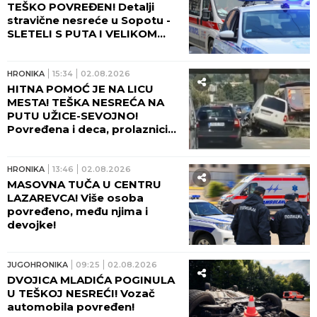
TEŠKO POVREĐEN! Detalji
stravične nesreće u Sopotu -
SLETELI S PUTA I VELIKOM
BRZINOM SE ZAKUCALI U
BETONSKU OGRADU!
HRONIKA
15:34
02.08.2026
HITNA POMOĆ JE NA LICU
MESTA! TEŠKA NESREĆA NA
PUTU UŽICE-SEVOJNO!
Povređena i deca, prolaznici
spasavali ljude u kolima!
(FOTO)
HRONIKA
13:46
02.08.2026
MASOVNA TUČA U CENTRU
LAZAREVCA! Više osoba
povređeno, među njima i
devojke!
JUGOHRONIKA
09:25
02.08.2026
DVOJICA MLADIĆA POGINULA
U TEŠKOJ NESREĆI! Vozač
automobila povređen!