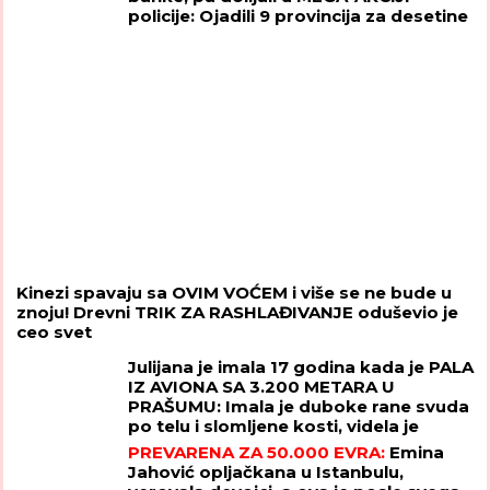
policije: Ojadili 9 provincija za desetine
hiljada evra!
Kinezi spavaju sa OVIM VOĆEM i više se ne bude u
znoju! Drevni TRIK ZA RASHLAĐIVANJE oduševio je
ceo svet
Julijana je imala 17 godina kada je PALA
IZ AVIONA SA 3.200 METARA U
PRAŠUMU: Imala je duboke rane svuda
po telu i slomljene kosti, videla je
MRTVU MAJKU, ali nije želela da se
PREVARENA ZA 50.000 EVRA:
Emina
preda
Jahović opljačkana u Istanbulu,