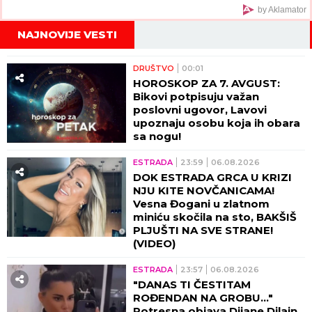
by Aklamator
NAJNOVIJE VESTI
DRUŠTVO
00:01
HOROSKOP ZA 7. AVGUST:
Bikovi potpisuju važan
poslovni ugovor, Lavovi
upoznaju osobu koja ih obara
sa nogu!
ESTRADA
23:59
06.08.2026
DOK ESTRADA GRCA U KRIZI
NJU KITE NOVČANICAMA!
Vesna Đogani u zlatnom
miniću skočila na sto, BAKŠIŠ
PLJUŠTI NA SVE STRANE!
(VIDEO)
ESTRADA
23:57
06.08.2026
"DANAS TI ČESTITAM
ROĐENDAN NA GROBU..."
Potresna objava Dijane Dilajn