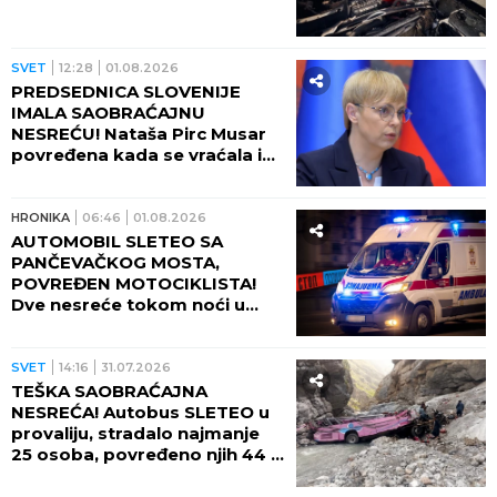
SVET
12:28
01.08.2026
PREDSEDNICA SLOVENIJE
IMALA SAOBRAĆAJNU
NESREĆU! Nataša Pirc Musar
povređena kada se vraćala iz
Hrvatske!
HRONIKA
06:46
01.08.2026
AUTOMOBIL SLETEO SA
PANČEVAČKOG MOSTA,
POVREĐEN MOTOCIKLISTA!
Dve nesreće tokom noći u
Beogradu!
SVET
14:16
31.07.2026
TEŠKA SAOBRAĆAJNA
NESREĆA! Autobus SLETEO u
provaliju, stradalo najmanje
25 osoba, povređeno njih 44 -
SVE HITNE SLUŽBE UPUĆENE
NA LICE MESTA!