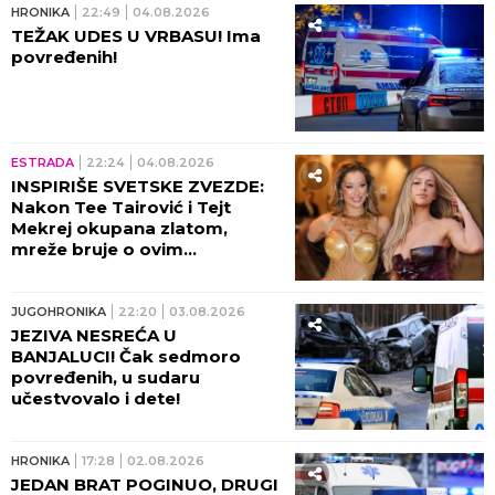
HRONIKA
22:49
04.08.2026
TEŽAK UDES U VRBASU! Ima
povređenih!
ESTRADA
22:24
04.08.2026
INSPIRIŠE SVETSKE ZVEZDE:
Nakon Tee Tairović i Tejt
Mekrej okupana zlatom,
mreže bruje o ovim
kadrovima i svi je porede sa
našom muzičkom zvezdom!
(FOTO)
JUGOHRONIKA
22:20
03.08.2026
JEZIVA NESREĆA U
BANJALUCI! Čak sedmoro
povređenih, u sudaru
učestvovalo i dete!
HRONIKA
17:28
02.08.2026
JEDAN BRAT POGINUO, DRUGI