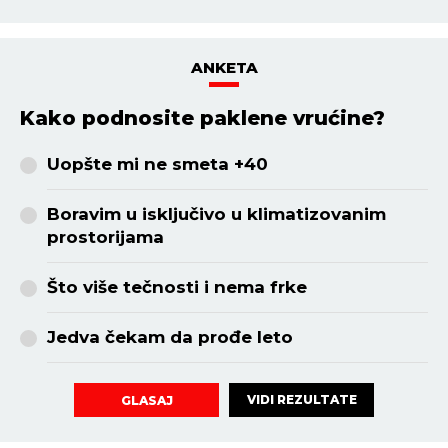
ANKETA
Kako podnosite paklene vrućine?
Uopšte mi ne smeta +40
Boravim u isključivo u klimatizovanim
prostorijama
Što više tečnosti i nema frke
Jedva čekam da prođe leto
VIDI REZULTATE
GLASAJ