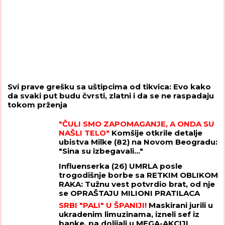
Svi prave grešku sa uštipcima od tikvica: Evo kako
da svaki put budu čvrsti, zlatni i da se ne raspadaju
tokom prženja
"ČULI SMO ZAPOMAGANJE, A ONDA SU
NAŠLI TELO"
Komšije otkrile detalje
ubistva Milke (82) na Novom Beogradu:
"Sina su izbegavali..."
Influenserka (26) UMRLA posle
trogodišnje borbe sa RETKIM OBLIKOM
RAKA: Tužnu vest potvrdio brat, od nje
se OPRAŠTAJU MILIONI PRATILACA
SRBI "PALI" U ŠPANIJI!
Maskirani jurili u
ukradenim limuzinama, izneli sef iz
banke, pa dolijali u MEGA-AKCIJI