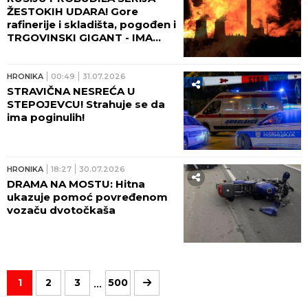
ŽESTOKIH UDARA! Gore
rafinerije i skladišta, pogođen i
TRGOVINSKI GIGANT - IMA
POVREĐENIH! (VIDEO)
HRONIKA
00:49
31.07.2026
STRAVIČNA NESREĆA U
STEPOJEVCU! Strahuje se da
ima poginulih!
HRONIKA
18:27
30.07.2026
DRAMA NA MOSTU: Hitna
ukazuje pomoć povređenom
vozaču dvotočkaša
...
1
2
3
500