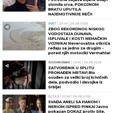
slomila srca, POKOJNOM
BRATU UPUTILA
NAJEMOTIVNIJE REČI!
SVET
23:49
06.08.2026
ZBOG REKORDNOG NISKOG
VODOSTAJA DUNAVA,
ISPLIVALE I KOSTI NEMAČKIH
VOJNIKA! Neverovatna otkrića
ređaju se jedno za drugim -
pored njih motocikl Vermahta!
JUGOHRONIKA
23:46
06.08.2026
ZATVORENIK U SPLITU
PRONAĐEN MRTAV! Bio
osuđen za veliki broj krivičnih
dela, podvodio i devojke iz
Srbije!
ELITA 9
23:45
06.08.2026
SVAĐA ANELI SA HANOM I
NERIOM ISPRED PINKA! Javno
pokazan DOKAZ protiv Site,