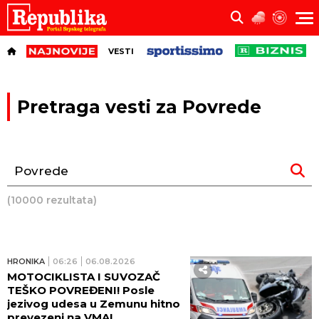
VESTI
Pretraga vesti za Povrede
(10000 rezultata)
HRONIKA
06:26
06.08.2026
MOTOCIKLISTA I SUVOZAČ
TEŠKO POVREĐENI! Posle
jezivog udesa u Zemunu hitno
prevezeni na VMA!