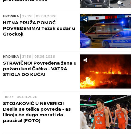
HRONIKA
22:26
05.08.2026
HITNA PRUŽA POMOĆ
POVREĐENIMA! Težak sudar u
Grockoj!
HRONIKA
21:56
05.08.2026
STRAVIČNO! Povređena žena u
požaru kod Čačka - VATRA
STIGLA DO KUĆA!
10:33
05.08.2026
STOJAKOVIĆ U NEVERICI!
Desila se teška povreda - as
Ilinoja će dugo morati da
pauzira! (FOTO)