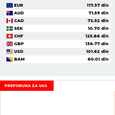
EUR
117.37
din
AUD
71.59
din
CAD
72.52
din
SEK
10.70
din
CHF
125.86
din
GBP
136.77
din
USD
101.62
din
BAM
60.01
din
PREPORUKA ZA VAS