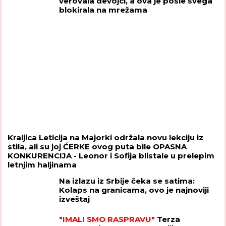
verovala devojci, a ova je posle svega
blokirala na mrežama
Kraljica Leticija na Majorki održala novu lekciju iz
stila, ali su joj ĆERKE ovog puta bile OPASNA
KONKURENCIJA - Leonor i Sofija blistale u prelepim
letnjim haljinama
Na izlazu iz Srbije čeka se satima:
Kolaps na granicama, ovo je najnoviji
izveštaj
"IMALI SMO RASPRAVU"
Terza