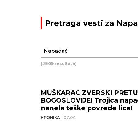
Pretraga vesti za Nap
(3869 rezultata)
MUŠKARAC ZVERSKI PRET
BOGOSLOVIJE! Trojica nap
nanela teške povrede lica!
HRONIKA
07:04