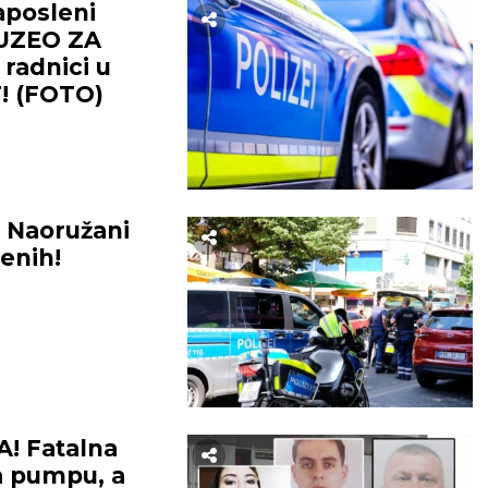
aposleni
 UZEO ZA
 radnici u
! (FOTO)
 Naoružani
enih!
! Fatalna
a pumpu, a