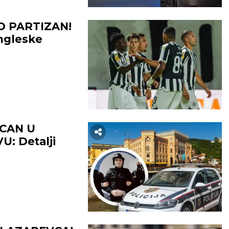
D PARTIZAN!
engleske
CAN U
: Detalji