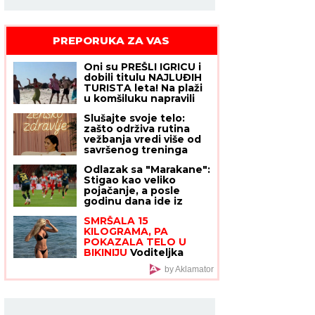
PREPORUKA ZA VAS
Oni su PREŠLI IGRICU i
dobili titulu NAJLUĐIH
TURISTA leta! Na plaži
u komšiluku napravili
PERFORMANS, a zbog
Slušajte svoje telo:
ovog muškarca ljudi
zašto održiva rutina
trljaju oči i ne veruju
vežbanja vredi više od
šta vide
savršenog treninga
Odlazak sa "Marakane":
Stigao kao veliko
pojačanje, a posle
godinu dana ide iz
Zvezde
SMRŠALA 15
KILOGRAMA, PA
POKAZALA TELO U
BIKINIJU
Voditeljka
nakon porođaja ima
by Aklamator
telo za medalju:
Obavlja seoske
poslove, a kada se
skine muškarcima