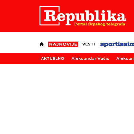
VESTI
AKTUELNO
Aleksandar Vučić
Aleksan