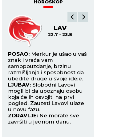
padnu vilice
HOROSKOP
LAV
DE
22.7 - 23.8
24.8
na
POSAO:
Merkur je ušao u vaš
POSAO:
Neko bi d
znak i vraća vam
mogao da vam pov
samopouzdanje, brzinu
zadatak ili poslovn
razmišljanja i sposobnost da
upravo način na k
ubedite druge u svoje ideje.
reagovali doneće 
pši
LJUBAV:
Slobodni Lavovi
poverenje i poštov
mogli bi da upoznaju osobu
LJUBAV:
Slobodne 
aku
koja će ih osvojiti na prvi
mogle da obnove 
zmu
pogled. Zauzeti Lavovi ulaze
osobom iz prošlosti
u novu fazu.
upoznaju nekoga k
ZDRAVLJE:
Ne morate sve
privući smirenošću
u
završiti u jednom danu.
ZDRAVLJE:
Više s
odmarajte.