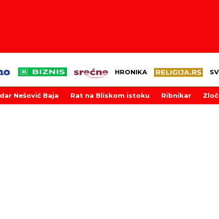
HRONIKA
SV
dar Nešović Baja
Rat na Bliskom istoku
Ribnikar
Zloč