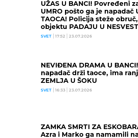
UŽAS U BANCI! Povređeni z
UMRO pošto ga je napadač
TAOCA! Policija steže obruč,
objektu PADAJU U NESVEST
SVET
17:52
23.07.2026
NEVIĐENA DRAMA U BANCI!
napadač drži taoce, ima ranj
ZEMLJA U ŠOKU
SVET
16:33
23.07.2026
ZAMKA SMRTI ZA ESKOBARA
Azra i Marko ga namamili n