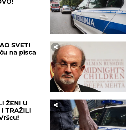
 OVO!
RAO SVET!
ču na pisca
I ŽENI U
I TRAŽILI
Vršcu!