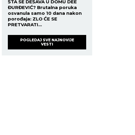
ŠTA SE DEŠAVA U DOMU DEE
ĐURĐEVIĆ? Brutalna poruka
osvanula samo 10 dana nakon
porođaja: ZLO ĆE SE
PRETVARATI...
POGLEDAJ SVE NAJNOVIJE
VESTI