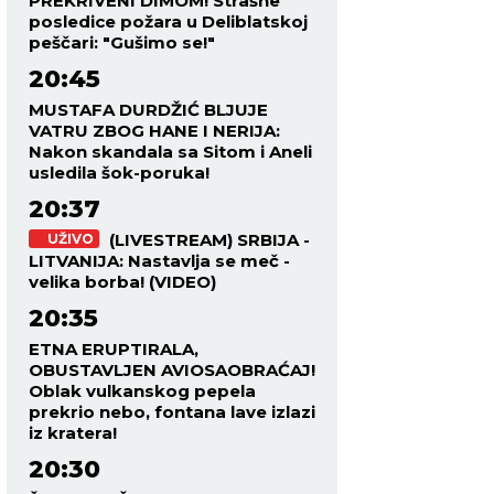
PREKRIVENI DIMOM! Strašne
posledice požara u Deliblatskoj
peščari: "Gušimo se!"
20:45
MUSTAFA DURDŽIĆ BLJUJE
VATRU ZBOG HANE I NERIJA:
Nakon skandala sa Sitom i Aneli
usledila šok-poruka!
20:37
(LIVESTREAM) SRBIJA -
UŽIVO
LITVANIJA: Nastavlja se meč -
velika borba! (VIDEO)
20:35
ETNA ERUPTIRALA,
OBUSTAVLJEN AVIOSAOBRAĆAJ!
Oblak vulkanskog pepela
prekrio nebo, fontana lave izlazi
iz kratera!
20:30