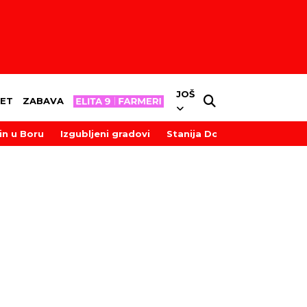
JOŠ
ET
ZABAVA
in u Boru
Izgubljeni gradovi
Stanija Dobrojević