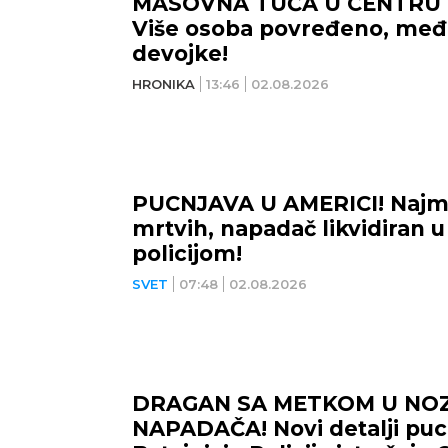
MASOVNA TUČA U CENTRU 
Više osoba povređeno, među
devojke!
HRONIKA
13:46
02.08.2026
PUCNJAVA U AMERICI! Najma
mrtvih, napadač likvidiran 
policijom!
SVET
07:48
02.08.2026
DRAGAN SA METKOM U NO
NAPADAČA! Novi detalji puc