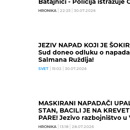
Batajnici - Policija istražuje
HRONIKA
22:25
30.07.2026
JEZIV NAPAD KOJI JE ŠOKI
Sud doneo odluku o napada
Salmana Ruždija!
SVET
15:02
30.07.2026
MASKIRANI NAPADAČI UPAL
STAN, BACILI JE NA KREVET 
PARE! Jezivo razbojništvo u 
HRONIKA
13:18
28.07.2026