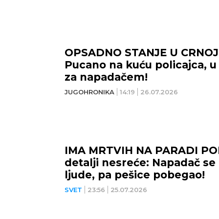
OPSADNO STANJE U CRNOJ 
Pucano na kuću policajca, u
za napadačem!
JUGOHRONIKA
14:19
26.07.2026
IMA MRTVIH NA PARADI PO
detalji nesreće: Napadač se
ljude, pa pešice pobegao!
SVET
23:56
25.07.2026