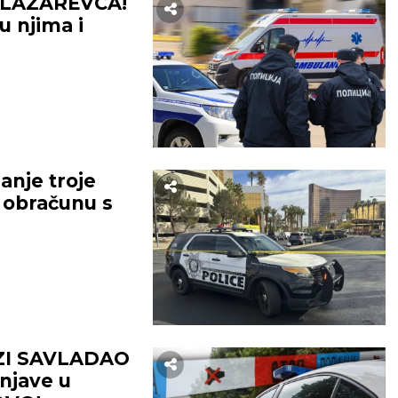
LAZAREVCA!
 njima i
nje troje
u obračunu s
ZI SAVLADAO
njave u