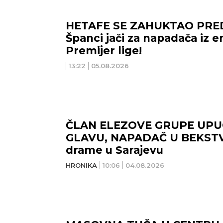
HETAFE SE ZAHUKTAO PRE
Španci jači za napadača iz 
Premijer lige!
13:22
05.08.2026
ČLAN ELEZOVE GRUPE UPU
GLAVU, NAPADAČ U BEKSTVU
drame u Sarajevu
HRONIKA
10:06
04.08.2026