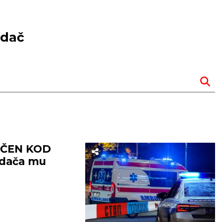
adač
UČEN KOD
adača mu