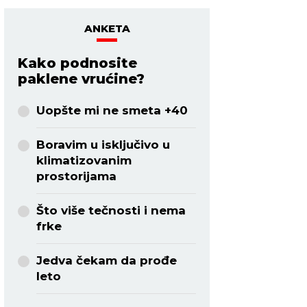
ANKETA
Kako podnosite
paklene vrućine?
Uopšte mi ne smeta +40
Boravim u isključivo u
klimatizovanim
prostorijama
Što više tečnosti i nema
frke
Jedva čekam da prođe
leto