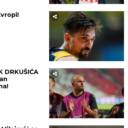
vropi!
K DRKUŠIĆA
ran
na!