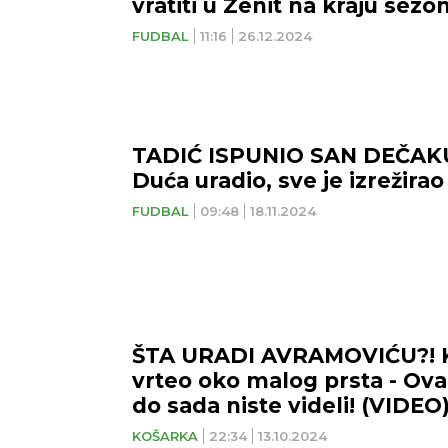
vratiti u Zenit na kraju sezo
FUDBAL
11:16
26.12.2024
TADIĆ ISPUNIO SAN DEČAKU:
Duća uradio, sve je izrežirao
FUDBAL
09:48
18.11.2024
ŠTA URADI AVRAMOVIĆU?! K
vrteo oko malog prsta - Ov
do sada niste videli! (VIDEO
KOŠARKA
22:34
13.10.2024