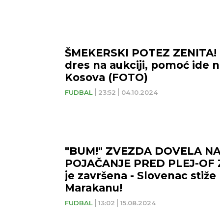
ŠMEKERSKI POTEZ ZENITA! 
dres na aukciji, pomoć ide 
Kosova (FOTO)
FUDBAL
23:52
04.10.2024
"BUM!" ZVEZDA DOVELA N
POJAČANJE PRED PLEJ-OF Z
je završena - Slovenac stiže
Marakanu!
FUDBAL
13:02
15.08.2024