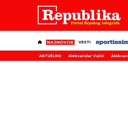
VESTI
AKTUELNO
Aleksandar Vučić
Aleksan