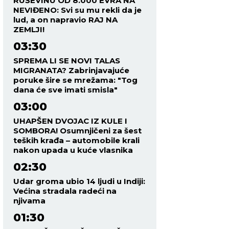
RUŠEVINU OD 8.000 EVRA NA
NEVIĐENO: Svi su mu rekli da je
lud, a on napravio RAJ NA
ZEMLJI!
03:30
SPREMA LI SE NOVI TALAS
MIGRANATA? Zabrinjavajuće
poruke šire se mrežama: "Tog
dana će sve imati smisla"
03:00
UHAPŠEN DVOJAC IZ KULE I
SOMBORA! Osumnjičeni za šest
teških krađa – automobile krali
nakon upada u kuće vlasnika
02:30
Udar groma ubio 14 ljudi u Indiji:
Većina stradala radeći na
njivama
01:30