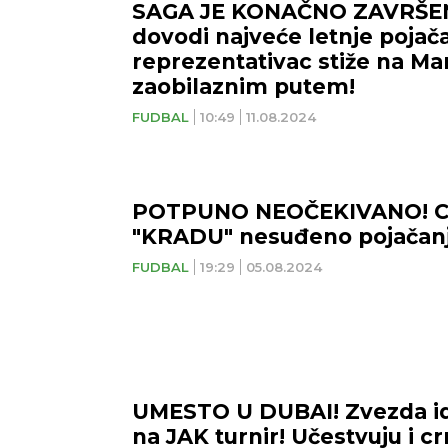
SAGA JE KONAČNO ZAVRŠE
dovodi najveće letnje pojača
reprezentativac stiže na M
zaobilaznim putem!
FUDBAL
10:49
11.08.2024
POTPUNO NEOČEKIVANO! Cr
"KRADU" nesuđeno pojačanj
FUDBAL
19:29
05.08.2024
UMESTO U DUBAI! Zvezda id
na JAK turnir! Učestvuju i cr