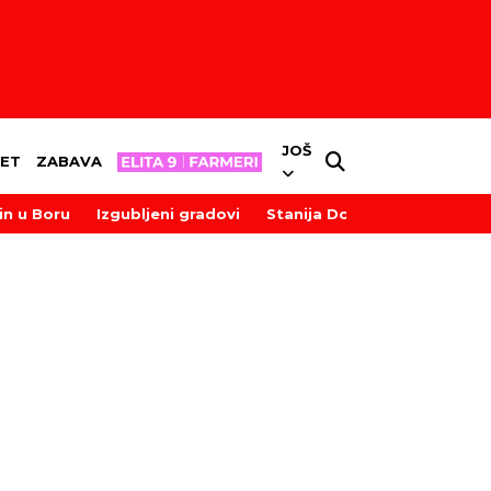
JOŠ
ET
ZABAVA
in u Boru
Izgubljeni gradovi
Stanija Dobrojević