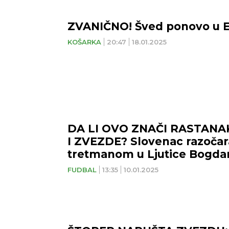
ZVANIČNO! Šved ponovo u E
KOŠARKA
20:47
18.01.2025
DA LI OVO ZNAČI RASTANA
I ZVEZDE? Slovenac razoča
tretmanom u Ljutice Bogda
FUDBAL
13:35
10.01.2025