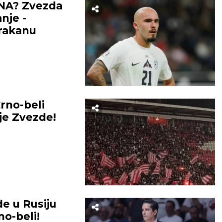
NA? Zvezda
nje -
arakanu
no-beli
e Zvezde!
e u Rusiju
no-beli!