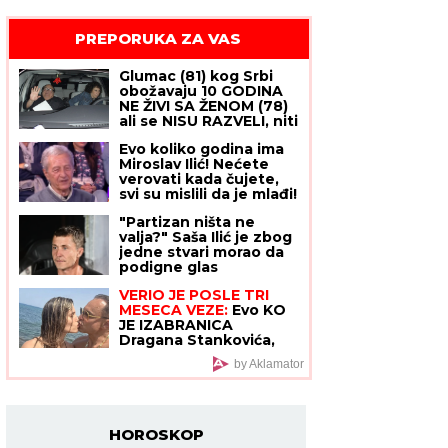
PREPORUKA ZA VAS
Glumac (81) kog Srbi
obožavaju 10 GODINA
NE ŽIVI SA ŽENOM (78)
ali se NISU RAZVELI, niti
pomišljaju na to - evo
Evo koliko godina ima
zašto razvod nije
Miroslav Ilić! Nećete
prihvatljiv za njih, iako
verovati kada čujete,
odavno nisu ljubavni
svi su mislili da je mlađi!
par
"Partizan ništa ne
valja?" Saša Ilić je zbog
jedne stvari morao da
podigne glas
VERIO JE POSLE TRI
MESECA VEZE:
Evo KO
JE IZABRANICA
Dragana Stankovića,
mnogima privukla
by Aklamator
pažnju još na koncertu
poznate pevačice!
HOROSKOP