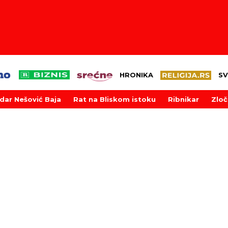
HRONIKA
SV
dar Nešović Baja
Rat na Bliskom istoku
Ribnikar
Zloč