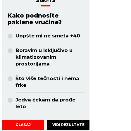
ANKETA
Kako podnosite
paklene vrućine?
Uopšte mi ne smeta +40
Boravim u isključivo u
klimatizovanim
prostorijama
Što više tečnosti i nema
frke
Jedva čekam da prođe
leto
VIDI REZULTATE
GLASAJ