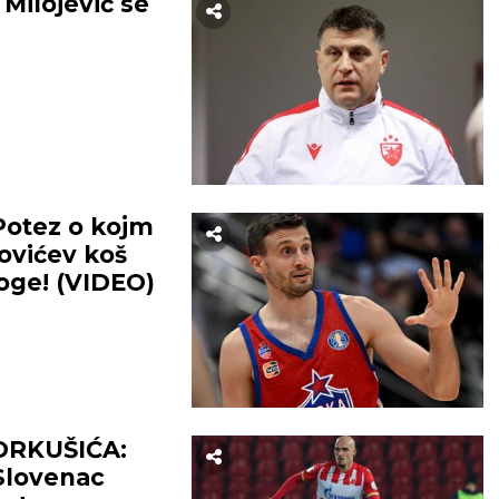
ilojević se
otez o kojm
movićev koš
oge! (VIDEO)
DRKUŠIĆA:
 Slovenac