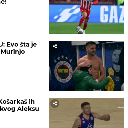
ne!
 Evo šta je
 Murinjo
ošarkaš ih
akvog Aleksu
)