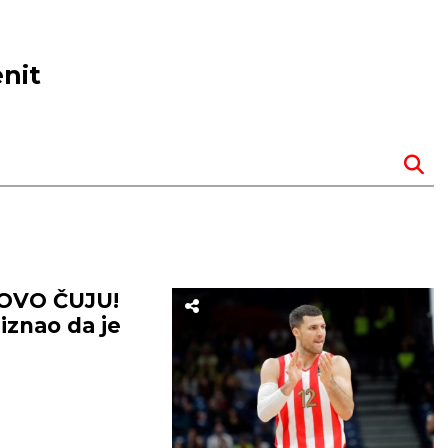
enit
 OVO ČUJU!
riznao da je