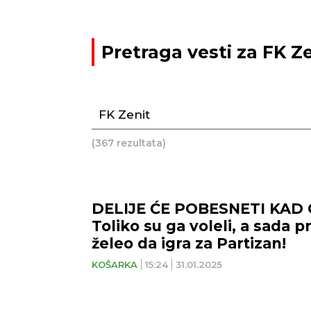
Pretraga vesti za FK Z
(367 rezultata)
DELIJE ĆE POBESNETI KAD
Toliko su ga voleli, a sada p
želeo da igra za Partizan!
KOŠARKA
15:24
31.01.2025