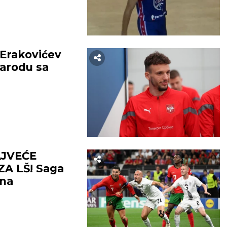
Erakovićev
narodu sa
AJVEĆE
A LŠ! Saga
 na