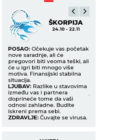
ŠKORPIJA
ST
24.10 - 22.11
23.
POSAO:
Očekuje vas početak
POSAO:
Danas pok
nove saradnje, ali će
maksimalno da se 
pregovori biti veoma teški, ali
na posao pošto će 
i
će u igri biti mnogo više
mnogo ometajućih 
motiva. Finansijski stabilna
plus su šanse da 
situacija.
takođe velike.
LJUBAV:
Razlike u stavovima
LJUBAV:
Novo poz
as
između vas i partnera
jednog putovanja 
doprineće tome da vaši
interesantnije. Im
odnosi zahladne. Budite
da ste našli srodn
iskreni prema sebi.
ZDRAVLJE:
Stoma
ZDRAVLJE:
Čuvajte se virusa.
tegobe.