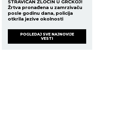
STRAVIČAN ZLOČIN U GRČKOJ!
Žrtva pronađena u zamrzivaču
posle godinu dana, policija
otkrila jezive okolnosti
POGLEDAJ SVE NAJNOVIJE
VESTI