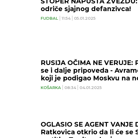
ŠTOPER NAPUŠTA ZVEZDU: M
odriče sjajnog defanzivca!
FUDBAL
11:54
05.01.2025
RUSIJA OČIMA NE VERUJE: P
se i dalje pripoveda - Avra
koji je podigao Moskvu na n
KOŠARKA
08:34
04.01.2025
OGLASIO SE AGENT VANJE 
Ratkovica otkrio da li će se