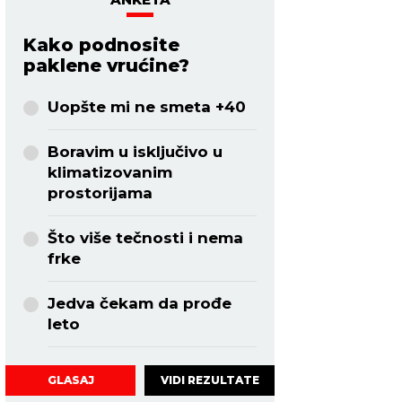
Kako podnosite
paklene vrućine?
Uopšte mi ne smeta +40
Boravim u isključivo u
klimatizovanim
prostorijama
Što više tečnosti i nema
frke
Jedva čekam da prođe
leto
VIDI REZULTATE
GLASAJ