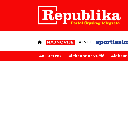
VESTI
AKTUELNO
Aleksandar Vučić
Aleksan