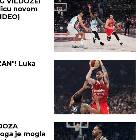
G VILDOZE!
šlicu novom
(VIDEO)
AN"! Luka
LDOZA
toga je mogla