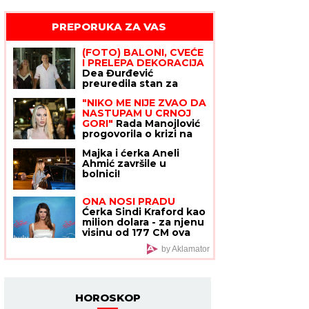
PREPORUKA ZA VAS
(FOTO) BALONI, CVEĆE
I PRELEPA DEKORACIJA
Dea Đurđević
preuredila stan za
dolazak naslednice,
"NIKO ME NIJE ZVAO DA
sve u znaku male Iris:
NASTUPAM U CRNOJ
"Dobrodošla, ljubavi"
GORI"
Rada Manojlović
progovorila o krizi na
estradi i nastupima:
Majka i ćerka Aneli
"Bolje biti prvi u selu
Ahmić završile u
nego poslednji u
bolnici!
gradu"
ONA NOSI PRADU
Ćerka Sindi Kraford kao
milion dolara - za njenu
visinu od 177 CM ova
haljina je idealna: Kad
by Aklamator
se okrenula, bljesnule
MINIMALISTIČKE
TETOVAŽE, a ima ih
preko 20
HOROSKOP