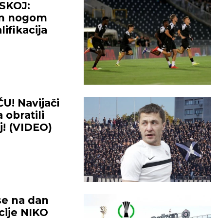
SKOJ:
om nogom
ifikacija
! Navijači
obratili
j! (VIDEO)
e na dan
cije NIKO