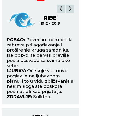
A
RIBE
O
19.2 - 20.3
21.3
e
POSAO:
Povećan obim posla
POSAO:
Energija 
a
zahteva prilagođavanje i
meseca najavljuje
proširenje kruga saradnika.
početak saradnje 
Ne dozvolite da vas previše
inostranstvom, ali 
posla posvađa sa svima oko
poteškoće u komun
sebe.
kolegama i nadre
LJUBAV:
Očekuje vas novo
LJUBAV:
Očekuje 
poglavlje na ljubavnom
zbližavanje s oso
planu, i to u vidu zbližavanja s
ste upoznali preko 
nekim koga ste doskora
društvenih mreža.
posmatrali kao prijatelja.
ZDRAVLJE:
Aritmij
ZDRAVLJE:
Solidno.
ANKETA