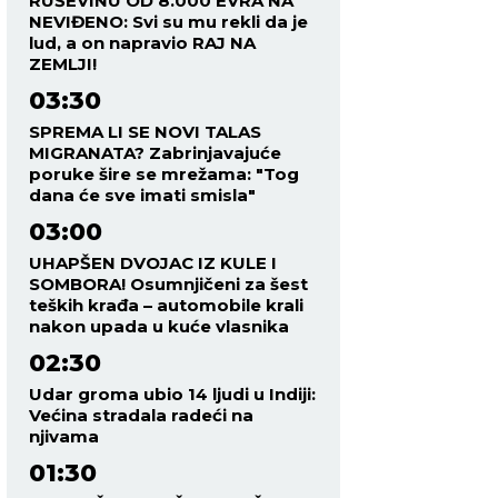
RUŠEVINU OD 8.000 EVRA NA
NEVIĐENO: Svi su mu rekli da je
lud, a on napravio RAJ NA
ZEMLJI!
03:30
SPREMA LI SE NOVI TALAS
MIGRANATA? Zabrinjavajuće
poruke šire se mrežama: "Tog
dana će sve imati smisla"
03:00
UHAPŠEN DVOJAC IZ KULE I
SOMBORA! Osumnjičeni za šest
teških krađa – automobile krali
nakon upada u kuće vlasnika
02:30
Udar groma ubio 14 ljudi u Indiji:
Većina stradala radeći na
njivama
01:30