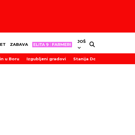
JOŠ
ET
ZABAVA
in u Boru
Izgubljeni gradovi
Stanija Dobrojević