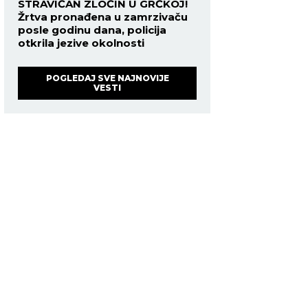
STRAVIČAN ZLOČIN U GRČKOJ!
Žrtva pronađena u zamrzivaču
posle godinu dana, policija
otkrila jezive okolnosti
POGLEDAJ SVE NAJNOVIJE
VESTI