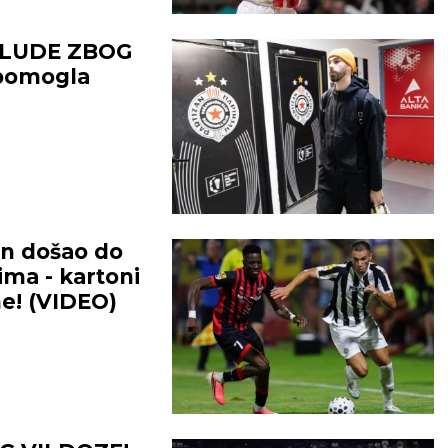
OLUDE ZBOG
 pomogla
n došao do
ma - kartoni
ane! (VIDEO)