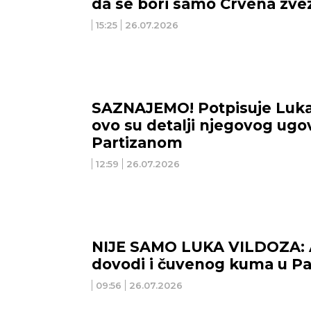
da se bori samo Crvena zve
15:25
26.07.2026
SAZNAJEMO! Potpisuje Luka 
ovo su detalji njegovog ugo
Partizanom
12:59
26.07.2026
NIJE SAMO LUKA VILDOZA: 
dovodi i čuvenog kuma u Pa
09:56
26.07.2026