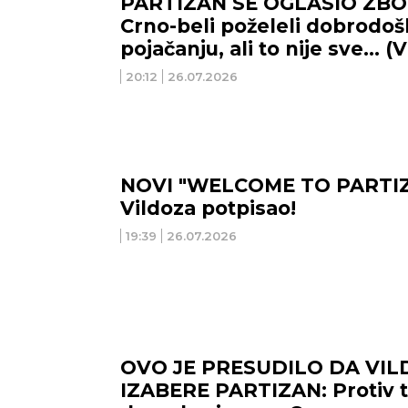
PARTIZAN SE OGLASIO ZBO
Crno-beli poželeli dobrodo
pojačanju, ali to nije sve... 
20:12
26.07.2026
NOVI "WELCOME TO PARTIZ
Vildoza potpisao!
19:39
26.07.2026
OVO JE PRESUDILO DA VI
IZABERE PARTIZAN: Protiv 