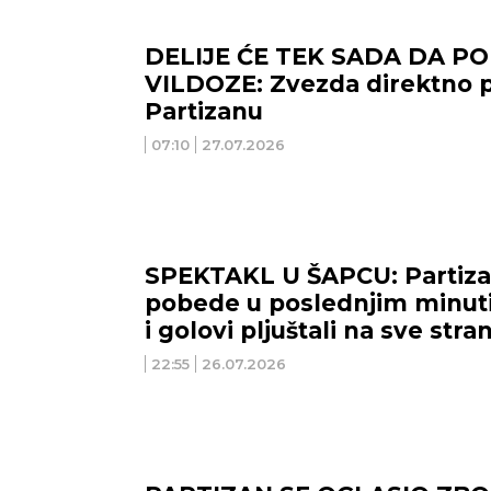
DELIJE ĆE TEK SADA DA P
VILDOZE: Zvezda direktno
Partizanu
07:10
27.07.2026
SPEKTAKL U ŠAPCU: Partiza
pobede u poslednjim minuti
i golovi pljuštali na sve str
22:55
26.07.2026