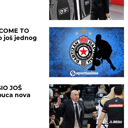
LCOME TO
o još jednog
IO JOŠ
puca nova