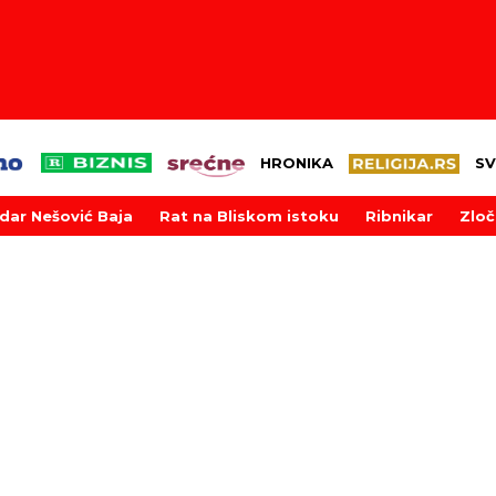
HRONIKA
SV
dar Nešović Baja
Rat na Bliskom istoku
Ribnikar
Zloč