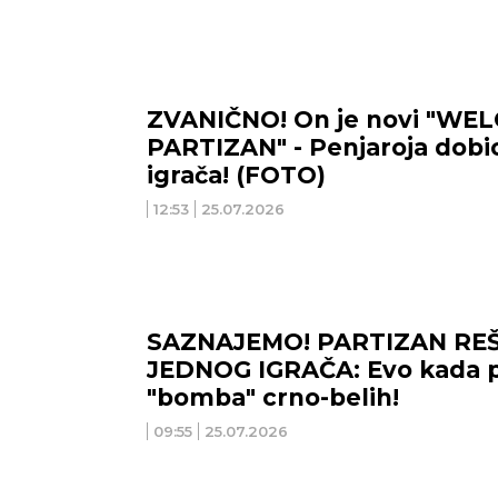
ZVANIČNO! On je novi "WE
PARTIZAN" - Penjaroja dobi
igrača! (FOTO)
12:53
25.07.2026
SAZNAJEMO! PARTIZAN REŠ
JEDNOG IGRAČA: Evo kada 
"bomba" crno-belih!
09:55
25.07.2026