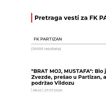
Pretraga vesti za FK 
(10000 rezultata)
"BRAT MOJ, MUSTAFA": Bio j
Zvezde, prešao u Partizan, a
podržao Vildozu
08:43
27.07.2026