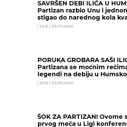
SAVRŠEN DEBI ILIĆA U HUM
Partizan razbio Unu i jedn
stigao do narednog kola kval
22:51
23.07.2026
PORUKA GROBARA SAŠI ILIĆU
Partizana se moćnim rečima 
legendi na debiju u Humsko
20:15
23.07.2026
ŠOK ZA PARTIZAN! Ovome s
prvog meča u Ligi konferen