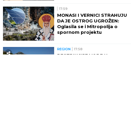
17:59
MONASI I VERNICI STRAHUJU
DA JE OSTROG UGROŽEN:
Oglasila se i Mitropolija o
spornom projektu
REGION
17:58
RESTRIKCIJE VODE U
OMILJENOM LETOVALIŠTU
SRBA U CRNOJ GORI! Turisti
besni, prete da će otići i
otkazati smeštaj - POTPUNO
RASULO!
17:55
EKSKLUZIVNO! Kad će "lale"
opet moći na sever
Karađorđa? Gradonačelnik
Novog Sada Žarko Mićin
progovorio za Sportissimo!