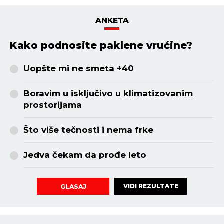
ANKETA
Kako podnosite paklene vrućine?
Uopšte mi ne smeta +40
Boravim u isključivo u klimatizovanim
prostorijama
Što više tečnosti i nema frke
Jedva čekam da prođe leto
VIDI REZULTATE
GLASAJ