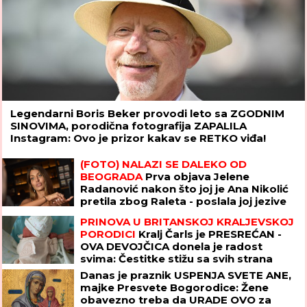
Legendarni Boris Beker provodi leto sa ZGODNIM
SINOVIMA, porodična fotografija ZAPALILA
Instagram: Ovo je prizor kakav se RETKO viđa!
(FOTO) NALAZI SE DALEKO OD
BEOGRADA
Prva objava Jelene
Radanović nakon što joj je Ana Nikolić
pretila zbog Raleta - poslala joj jezive
poruke
PRINOVA U BRITANSKOJ KRALJEVSKOJ
PORODICI
Kralj Čarls je PRESREĆAN -
OVA DEVOJČICA donela je radost
svima: Čestitke stižu sa svih strana
Danas je praznik USPENJA SVETE ANE,
majke Presvete Bogorodice: Žene
obavezno treba da URADE OVO za