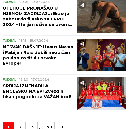
FUDBAL
09:01
19.07.2024
UTEHU JE PRONAŠAO U
NJENOM ZAGRLJAJU: Brzo je
zaboravio fijasko sa EVRO
2024 - Italijan uživa sa ovom
lepoticom na Maldivima!
(FOTO GALERIJA)
FUDBAL
13:15
18.07.2024
NESVAKIDAŠNJE: Hesus Navas
i Fabijan Ruiz dobili neobičan
poklon za titulu prvaka
Evrope!
FUDBAL
18:20
17.07.2024
SRBIJA IZNENADILA
ENGLESKU NA EP! Zvezdin
biser pogodio za VAŽAN bod!
...
1
2
3
50