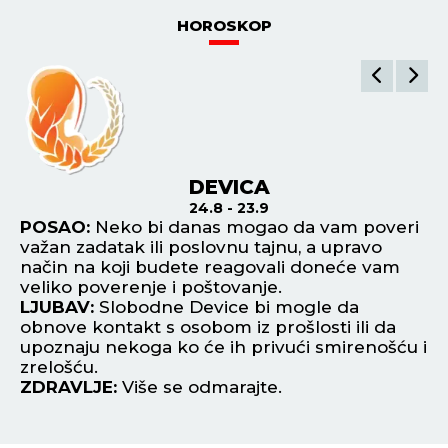
HOROSKOP
DEVICA
24.8 - 23.9
vam
POSAO:
Neko bi danas mogao da vam poveri
P
važan zadatak ili poslovnu tajnu, a upravo
ve
način na koji budete reagovali doneće vam
pr
ju
veliko poverenje i poštovanje.
da
LJUBAV:
Slobodne Device bi mogle da
L
obnove kontakt s osobom iz prošlosti ili da
za
upoznaju nekoga ko će ih privući smirenošću i
bu
zrelošću.
Z
ZDRAVLJE:
Više se odmarajte.