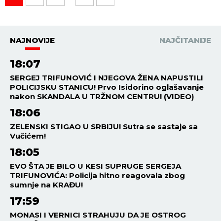
NAJNOVIJE
NAJČITANIJE
18:07
SERGEJ TRIFUNOVIĆ I NJEGOVA ŽENA NAPUSTILI
POLICIJSKU STANICU! Prvo Isidorino oglašavanje
nakon SKANDALA U TRŽNOM CENTRU! (VIDEO)
18:06
ZELENSKI STIGAO U SRBIJU! Sutra se sastaje sa
Vučićem!
18:05
EVO ŠTA JE BILO U KESI SUPRUGE SERGEJA
TRIFUNOVIĆA: Policija hitno reagovala zbog
sumnje na KRAĐU!
17:59
MONASI I VERNICI STRAHUJU DA JE OSTROG