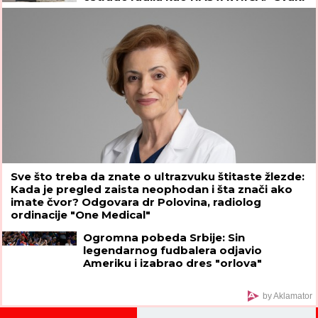
put plačem" (VIDEO)
Sve što treba da znate o ultrazvuku štitaste žlezde:
Kada je pregled zaista neophodan i šta znači ako
imate čvor? Odgovara dr Polovina, radiolog
ordinacije "One Medical"
Ogromna pobeda Srbije: Sin
legendarnog fudbalera odjavio
Ameriku i izabrao dres "orlova"
by Aklamator