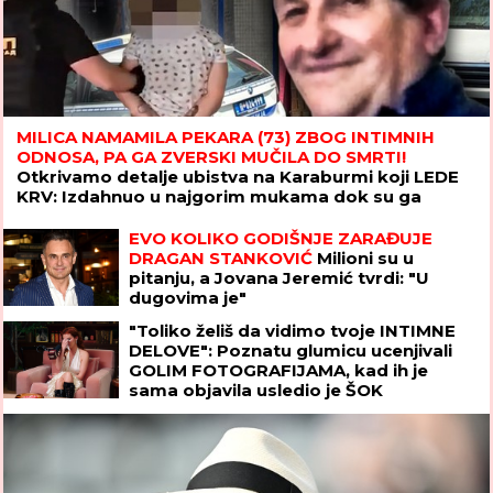
MILICA NAMAMILA PEKARA (73) ZBOG INTIMNIH
ODNOSA, PA GA ZVERSKI MUČILA DO SMRTI!
Otkrivamo detalje ubistva na Karaburmi koji LEDE
KRV: Izdahnuo u najgorim mukama dok su ga
osumnjičeni pljačkali
EVO KOLIKO GODIŠNJE ZARAĐUJE
DRAGAN STANKOVIĆ
Milioni su u
pitanju, a Jovana Jeremić tvrdi: "U
dugovima je"
"Toliko želiš da vidimo tvoje INTIMNE
DELOVE": Poznatu glumicu ucenjivali
GOLIM FOTOGRAFIJAMA, kad ih je
sama objavila usledio je ŠOK