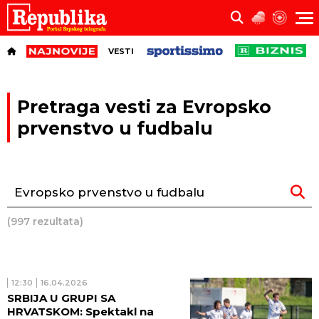
VESTI
Pretraga vesti za Evropsko
prvenstvo u fudbalu
(997 rezultata)
12:30
16.04.2026
SRBIJA U GRUPI SA
HRVATSKOM: Spektakl na