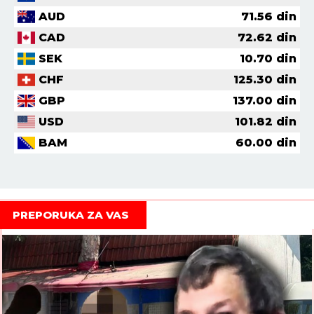
AUD
71.56
din
CAD
72.62
din
SEK
10.70
din
CHF
125.30
din
GBP
137.00
din
USD
101.82
din
BAM
60.00
din
PREPORUKA ZA VAS