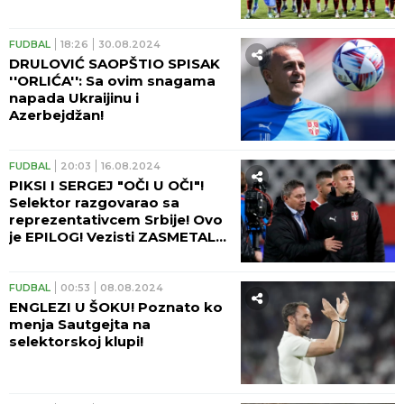
rezultata!
FUDBAL
18:26
30.08.2024
DRULOVIĆ SAOPŠTIO SPISAK
''ORLIĆA'': Sa ovim snagama
napada Ukraijinu i
Azerbejdžan!
FUDBAL
20:03
16.08.2024
PIKSI I SERGEJ "OČI U OČI"!
Selektor razgovarao sa
reprezentativcem Srbije! Ovo
je EPILOG! Vezisti ZASMETALE
dve stvari!
FUDBAL
00:53
08.08.2024
ENGLEZI U ŠOKU! Poznato ko
menja Sautgejta na
selektorskoj klupi!