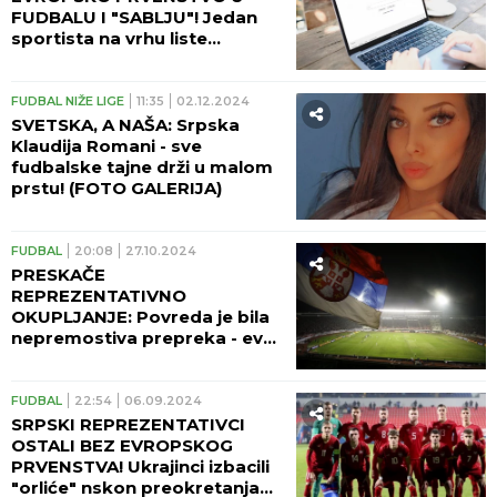
FUDBALU I "SABLJU"! Jedan
sportista na vrhu liste
najtraženijih pojmova, ali i
recept za starinski sok!
FUDBAL NIŽE LIGE
11:35
02.12.2024
SVETSKA, A NAŠA: Srpska
Klaudija Romani - sve
fudbalske tajne drži u malom
prstu! (FOTO GALERIJA)
FUDBAL
20:08
27.10.2024
PRESKAČE
REPREZENTATIVNO
OKUPLJANJE: Povreda je bila
nepremostiva prepreka - evo
šta o svemu kaže selektor!
FUDBAL
22:54
06.09.2024
SRPSKI REPREZENTATIVCI
OSTALI BEZ EVROPSKOG
PRVENSTVA! Ukrajinci izbacili
"orliće" nskon preokretanja