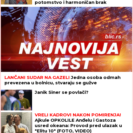
potomstvo i harmoničan brak
LANČANI SUDAR NA GAZELI
Jedna osoba odmah
prevezena u bolnicu, stvaraju se gužve
Janik Siner se povlači?
VRELI KADROVI NAKON POMIRENJA!
Ajkule OPKOLILE Anđelu i Gastoza
usred okeana: Provod pred ulazak u
"Elitu 10" (FOTO, VIDEO)