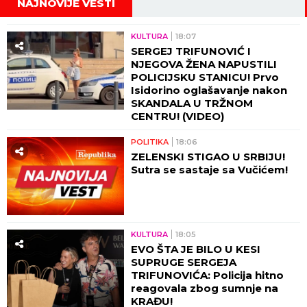
NAJNOVIJE VESTI
KULTURA
18:07
SERGEJ TRIFUNOVIĆ I
NJEGOVA ŽENA NAPUSTILI
POLICIJSKU STANICU! Prvo
Isidorino oglašavanje nakon
SKANDALA U TRŽNOM
CENTRU! (VIDEO)
POLITIKA
18:06
ZELENSKI STIGAO U SRBIJU!
Sutra se sastaje sa Vučićem!
KULTURA
18:05
EVO ŠTA JE BILO U KESI
SUPRUGE SERGEJA
TRIFUNOVIĆA: Policija hitno
reagovala zbog sumnje na
KRAĐU!