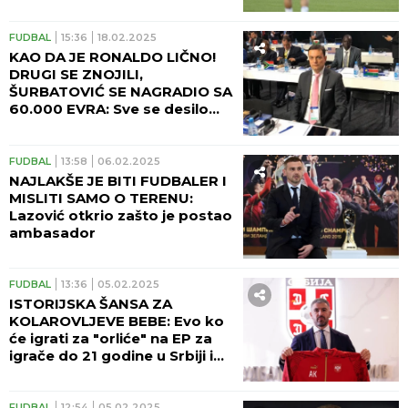
FUDBAL
15:36
18.02.2025
KAO DA JE RONALDO LIČNO!
DRUGI SE ZNOJILI,
ŠURBATOVIĆ SE NAGRADIO SA
60.000 EVRA: Sve se desilo
posle prvog velikog uspeha
"orlova"
FUDBAL
13:58
06.02.2025
NAJLAKŠE JE BITI FUDBALER I
MISLITI SAMO O TERENU:
Lazović otkrio zašto je postao
ambasador
FUDBAL
13:36
05.02.2025
ISTORIJSKA ŠANSA ZA
KOLAROVLJEVE BEBE: Evo ko
će igrati za "orliće" na EP za
igrače do 21 godine u Srbiji i
Albaniji
FUDBAL
12:54
05.02.2025