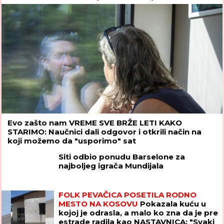
Evo zašto nam VREME SVE BRŽE LETI KAKO
STARIMO: Naučnici dali odgovor i otkrili način na
koji možemo da "usporimo" sat
Siti odbio ponudu Barselone za
najboljeg igrača Mundijala
FOLK PEVAČICA POSETILA RODNO
MESTO NA KOSOVU
Pokazala kuću u
kojoj je odrasla, a malo ko zna da je pre
estrade radila kao NASTAVNICA: "Svaki