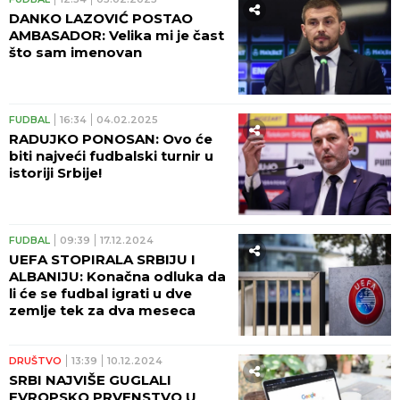
DANKO LAZOVIĆ POSTAO
AMBASADOR: Velika mi je čast
što sam imenovan
FUDBAL
16:34
04.02.2025
RADUJKO PONOSAN: Ovo će
biti najveći fudbalski turnir u
istoriji Srbije!
FUDBAL
09:39
17.12.2024
UEFA STOPIRALA SRBIJU I
ALBANIJU: Konačna odluka da
li će se fudbal igrati u dve
zemlje tek za dva meseca
DRUŠTVO
13:39
10.12.2024
SRBI NAJVIŠE GUGLALI
EVROPSKO PRVENSTVO U