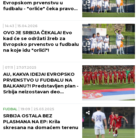
Evropskom prvenstvu u
fudbalu - "orliće" čeka pravo
ludilo! (VIDEO)
14:43
15.04.2026
OVO JE SRBIJA ČEKALA! Evo
kad će se održati žreb za
Evropsko prvenstvo u fudbalu
na koje idu "orlići"!
07:11
27.07.2025
AU, KAKVA IDEJA! EVROPSKO
PRVENSTVO U FUDBALU NA
BALKANU?! Predstavljen plan -
Srbija neizostavan deo
slagalice!
FUDBAL
19:09
25.03.2025
SRBIJA OSTALA BEZ
PLASMANA NA EP: Krila
skresana na domaćem terenu