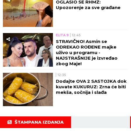
OGLASIO SE RHMZ:
Upozorenje za sve građane
ELITA 9
12:45
STRAVIČNO! Asmin se
ODREKAO ROĐENE majke
uživo u programu -
NAJSTRAŠNIJE je izvređao
zbog Maje!
12:35
Dodajte OVA 2 SASTOJKA dok
kuvate KUKURUZ: Zrna će biti
mekša, sočnija i slađa
ŠTAMPANA IZDANJA