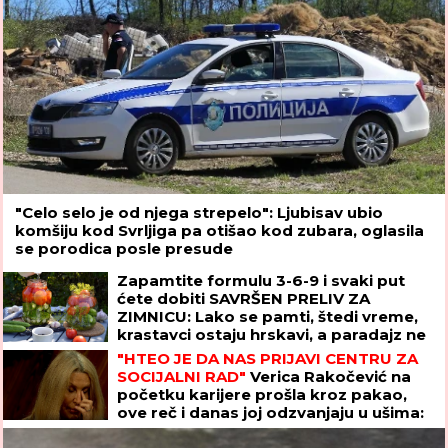
"Celo selo je od njega strepelo": Ljubisav ubio
komšiju kod Svrljiga pa otišao kod zubara, oglasila
se porodica posle presude
Zapamtite formulu 3-6-9 i svaki put
ćete dobiti SAVRŠEN PRELIV ZA
ZIMNICU: Lako se pamti, štedi vreme,
krastavci ostaju hrskavi, a paradajz ne
puca
"HTEO JE DA NAS PRIJAVI CENTRU ZA
SOCIJALNI RAD"
Verica Rakočević na
početku karijere prošla kroz pakao,
ove reč i danas joj odzvanjaju u ušima:
"Oduzeće vam decu"