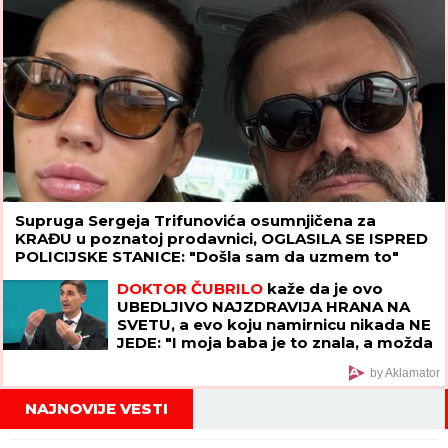
Supruga Sergeja Trifunovića osumnjičena za
KRAĐU u poznatoj prodavnici, OGLASILA SE ISPRED
POLICIJSKE STANICE: "Došla sam da uzmem to"
DOKTOR ČUBRILO
kaže da je ovo
UBEDLJIVO NAJZDRAVIJA HRANA NA
SVETU, a evo koju namirnicu nikada NE
JEDE: "I moja baba je to znala, a možda
vam zvuči suludo"
by Aklamator
NAJNOVIJE VESTI