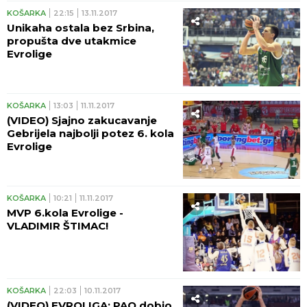
KOŠARKA
22:15
13.11.2017
Unikaha ostala bez Srbina,
propušta dve utakmice
Evrolige
KOŠARKA
13:03
11.11.2017
(VIDEO) Sjajno zakucavanje
Gebrijela najbolji potez 6. kola
Evrolige
KOŠARKA
10:21
11.11.2017
MVP 6.kola Evrolige -
VLADIMIR ŠTIMAC!
KOŠARKA
22:03
10.11.2017
(VIDEO) EVROLIGA: PAO dobio