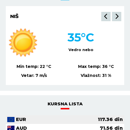
NIŠ
35
°C
Vedro nebo
Min temp:
22
°C
Max temp:
36
°C
Vetar:
7
m/s
Vlažnost:
31
%
KURSNA LISTA
EUR
117.36
din
AUD
71.56
din