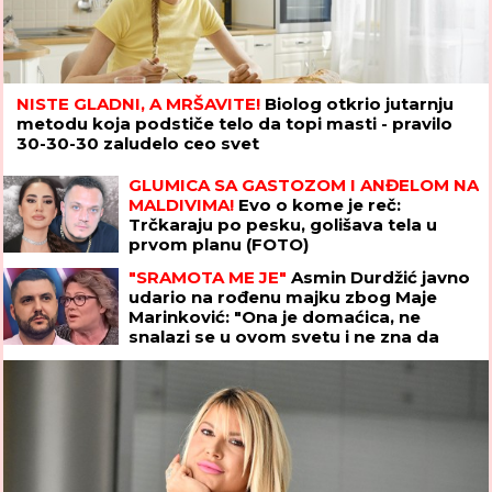
NISTE GLADNI, A MRŠAVITE!
Biolog otkrio jutarnju
metodu koja podstiče telo da topi masti - pravilo
30-30-30 zaludelo ceo svet
GLUMICA SA GASTOZOM I ANĐELOM NA
MALDIVIMA!
Evo o kome je reč:
Trčkaraju po pesku, golišava tela u
prvom planu (FOTO)
"SRAMOTA ME JE"
Asmin Durdžić javno
udario na rođenu majku zbog Maje
Marinković: "Ona je domaćica, ne
snalazi se u ovom svetu i ne zna da
prestane"