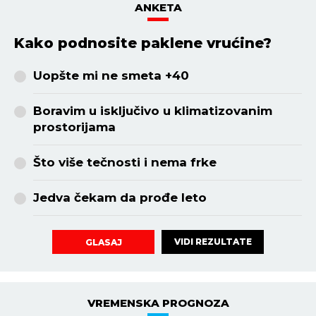
ANKETA
Kako podnosite paklene vrućine?
Uopšte mi ne smeta +40
Boravim u isključivo u klimatizovanim
prostorijama
Što više tečnosti i nema frke
Jedva čekam da prođe leto
VIDI REZULTATE
GLASAJ
VREMENSKA PROGNOZA