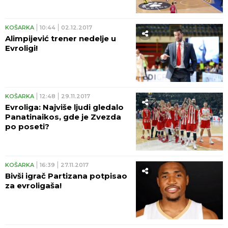
KOŠARKA
10:44
02.12.2017
Alimpijević trener nedelje u
Evroligi!
KOŠARKA
12:48
29.11.2017
Evroliga: Najviše ljudi gledalo
Panatinaikos, gde je Zvezda
po poseti?
KOŠARKA
16:39
27.11.2017
Bivši igrač Partizana potpisao
za evroligaša!