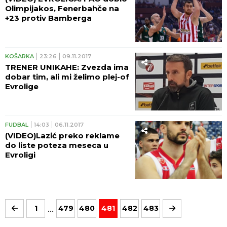
Olimpijakos, Fenerbahče na
+23 protiv Bamberga
KOŠARKA
23:26
09.11.2017
TRENER UNIKAHE: Zvezda ima
dobar tim, ali mi želimo plej-of
Evrolige
FUDBAL
14:03
06.11.2017
(VIDEO)Lazić preko reklame
do liste poteza meseca u
Evroligi
...
1
479
480
481
482
483