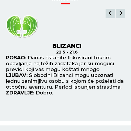
BLIZANCI
22.5 - 21.6
POSAO:
Danas ostanite fokusirani tokom
P
obavljanja najtežih zadataka jer su mogući
uč
đu
previdi koji vas mogu koštati mnogo.
st
LJUBAV:
Slobodni Blizanci mogu upoznati
L
o
jednu zanimljivu osobu s kojom će poželeti da
os
otpočnu avanturu. Period ispunjen strastima.
Ro
žu
ZDRAVLJE:
Dobro.
Z