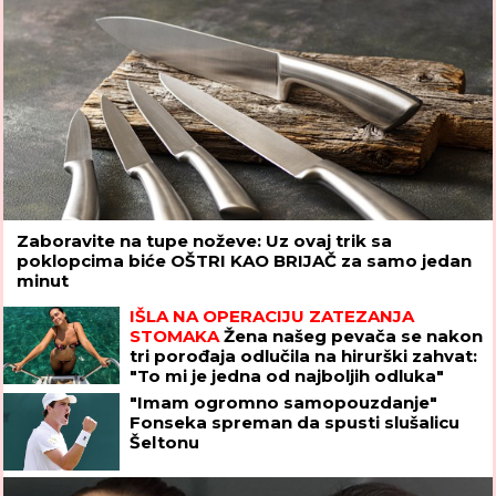
Zaboravite na tupe noževe: Uz ovaj trik sa
poklopcima biće OŠTRI KAO BRIJAČ za samo jedan
minut
IŠLA NA OPERACIJU ZATEZANJA
STOMAKA
Žena našeg pevača se nakon
tri porođaja odlučila na hirurški zahvat:
"To mi je jedna od najboljih odluka"
"Imam ogromno samopouzdanje"
Fonseka spreman da spusti slušalicu
Šeltonu