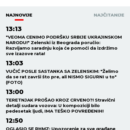
NAJNOVIJE
NAJČITANIJE
13:13
"VEOMA CENIMO PODRŠKU SRBIJE UKRAJINSKOM
NARODU!" Zelenski iz Beograda poručio:
Razvijamo saradnju koja će pomoći da izdržimo
sve izazove rata!
13:03
VUČIĆ POSLE SASTANKA SA ZELENSKIM: "Želimo
da se rat završi što pre, ali NISMO SIGURNI u to"
(FOTO)
13:00
TERETNJAK PROŠAO KROZ CRVENO?! Stravični
detalji sudara vozova: U kompoziciji bilo
pedesetak ljudi, IMA TEŠKO POVREĐENIH!
12:50
OGLASIO SE RHMZ: Upozorenje za sve građane