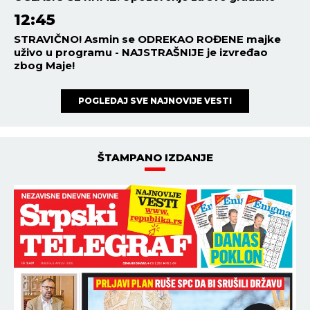
12:45
STRAVIČNO! Asmin se ODREKAO ROĐENE majke
uživo u programu - NAJSTRAŠNIJE je izvređao
zbog Maje!
POGLEDAJ SVE NAJNOVIJE VESTI
ŠTAMPANO IZDANJE