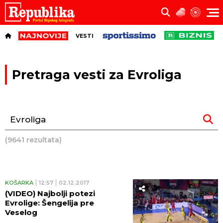
VESTI
Pretraga vesti za Evroliga
(9641 rezultata)
KOŠARKA
12:57
02.12.2017
(VIDEO) Najbolji potezi
Evrolige: Šengelija pre
Veselog