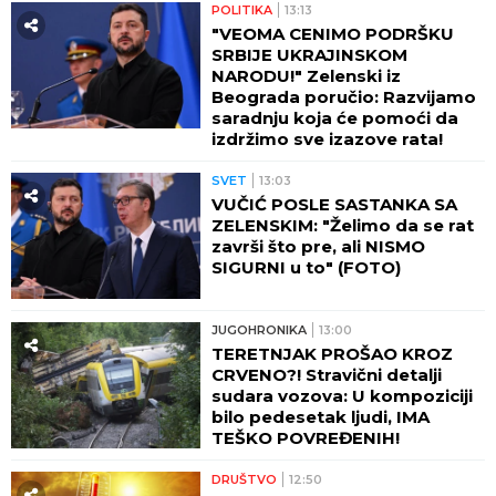
POLITIKA
13:13
"VEOMA CENIMO PODRŠKU
SRBIJE UKRAJINSKOM
NARODU!" Zelenski iz
Beograda poručio: Razvijamo
saradnju koja će pomoći da
izdržimo sve izazove rata!
SVET
13:03
VUČIĆ POSLE SASTANKA SA
ZELENSKIM: "Želimo da se rat
završi što pre, ali NISMO
SIGURNI u to" (FOTO)
JUGOHRONIKA
13:00
TERETNJAK PROŠAO KROZ
CRVENO?! Stravični detalji
sudara vozova: U kompoziciji
bilo pedesetak ljudi, IMA
TEŠKO POVREĐENIH!
DRUŠTVO
12:50