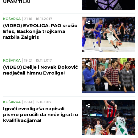
UPAMTILA!
KOŠARKA
21:16
16.11.2017
(VIDEO) EVROLIGA: PAO srušio
Efes, Baskonija trojkama
razbila Žalgiris
KOŠARKA
19:21
15.11.2017
(VIDEO) Delije i Novak Đoković
nadjačali himnu Evrolige!
KOŠARKA
15:41
15.11.2017
Igrači evroligaša napisali
pismo poručili da neće igrati u
kvalifikacijama!