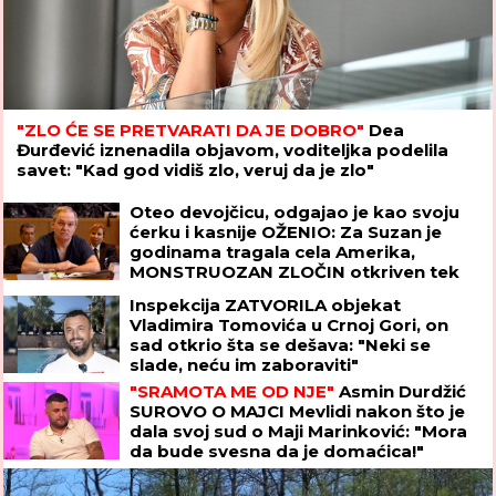
"ZLO ĆE SE PRETVARATI DA JE DOBRO"
Dea
Đurđević iznenadila objavom, voditeljka podelila
savet: "Kad god vidiš zlo, veruj da je zlo"
Oteo devojčicu, odgajao je kao svoju
ćerku i kasnije OŽENIO: Za Suzan je
godinama tragala cela Amerika,
MONSTRUOZAN ZLOČIN otkriven tek
decenijama kasnije
Inspekcija ZATVORILA objekat
Vladimira Tomovića u Crnoj Gori, on
sad otkrio šta se dešava: "Neki se
slade, neću im zaboraviti"
"SRAMOTA ME OD NJE"
Asmin Durdžić
SUROVO O MAJCI Mevlidi nakon što je
dala svoj sud o Maji Marinković: "Mora
da bude svesna da je domaćica!"