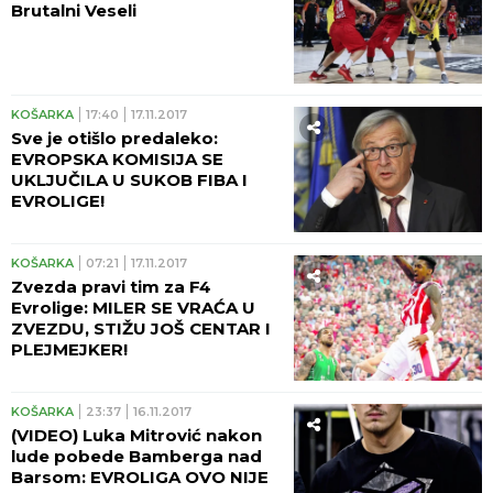
Brutalni Veseli
KOŠARKA
17:40
17.11.2017
Sve je otišlo predaleko:
EVROPSKA KOMISIJA SE
UKLJUČILA U SUKOB FIBA I
EVROLIGE!
KOŠARKA
07:21
17.11.2017
Zvezda pravi tim za F4
Evrolige: MILER SE VRAĆA U
ZVEZDU, STIŽU JOŠ CENTAR I
PLEJMEJKER!
KOŠARKA
23:37
16.11.2017
(VIDEO) Luka Mitrović nakon
lude pobede Bamberga nad
Barsom: EVROLIGA OVO NIJE