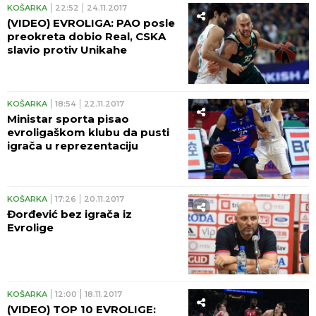
KOŠARKA
22:52
24.11.2017
(VIDEO) EVROLIGA: PAO posle
preokreta dobio Real, CSKA
slavio protiv Unikahe
KOŠARKA
18:54
22.11.2017
Ministar sporta pisao
evroligaškom klubu da pusti
igrača u reprezentaciju
KOŠARKA
17:26
20.11.2017
Đorđević bez igrača iz
Evrolige
KOŠARKA
12:00
18.11.2017
(VIDEO) TOP 10 EVROLIGE: