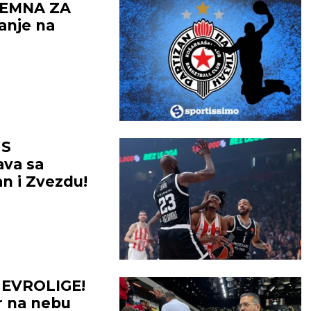
REMNA ZA
anje na
 S
ava sa
n i Zvezdu!
EVROLIGE!
r na nebu