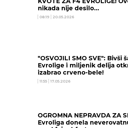
KVOTE ZA F4 EVROLIGE! Ovo
nikada nije desilo...
08:19
20.05.2026
"OSVOJILI SMO SVE": Bivši 
Evrolige i miljenik delija otk
izabrao crveno-bele!
11:55
17.05.2026
OGROMNA NEPRAVDA ZA SR
Evroliga donela neverovatn