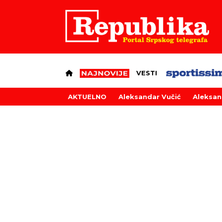
VESTI
AKTUELNO
Aleksandar Vučić
Aleksan