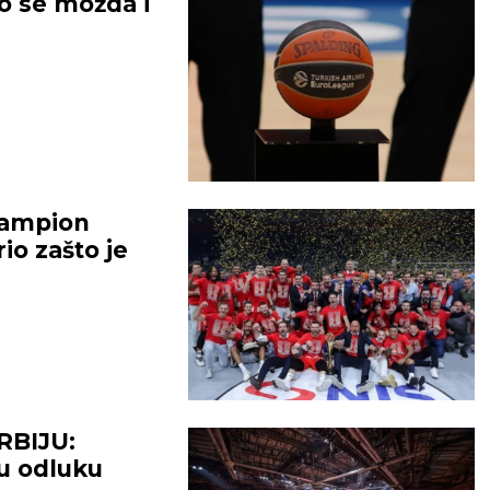
 se možda i
šampion
rio zašto je
BIJU:
u odluku