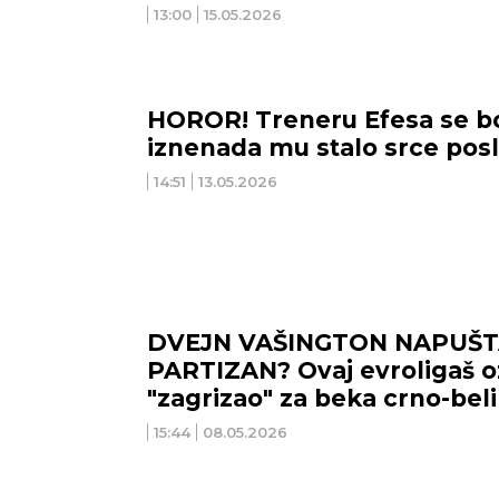
13:00
15.05.2026
HOROR! Treneru Efesa se bor
iznenada mu stalo srce posl
14:51
13.05.2026
DVEJN VAŠINGTON NAPUŠ
PARTIZAN? Ovaj evroligaš o
"zagrizao" za beka crno-beli
15:44
08.05.2026