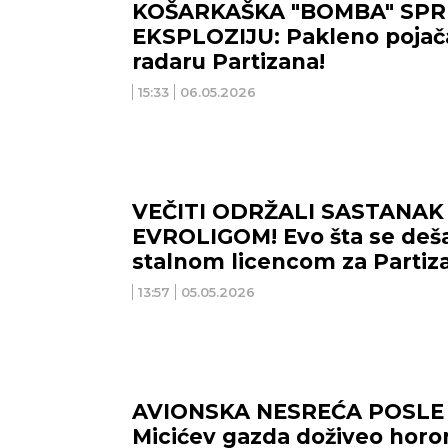
KOŠARKAŠKA "BOMBA" SP
EKSPLOZIJU: Pakleno pojač
radaru Partizana!
15:33
06.05.2026
VEČITI ODRŽALI SASTANAK
EVROLIGOM! Evo šta se deš
stalnom licencom za Partiza
13:57
05.05.2026
AVIONSKA NESREĆA POSLE 
Micićev gazda doživeo horo