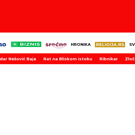
HRONIKA
SV
dar Nešović Baja
Rat na Bliskom istoku
Ribnikar
Zloč