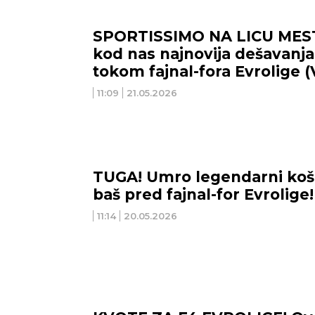
SPORTISSIMO NA LICU MESTA
kod nas najnovija dešavanja 
tokom fajnal-fora Evrolige 
11:09
21.05.2026
TUGA! Umro legendarni koša
baš pred fajnal-for Evrolige!
11:14
20.05.2026