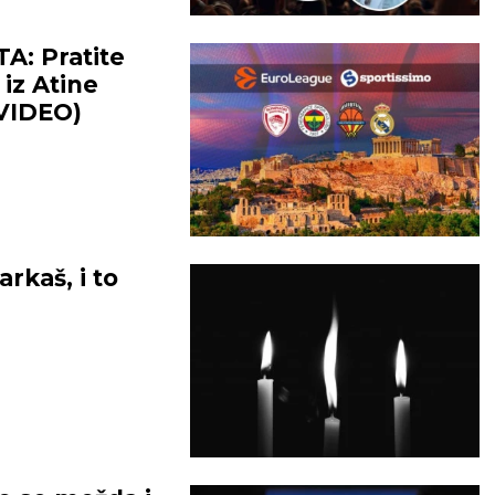
: Pratite
iz Atine
(VIDEO)
rkaš, i to