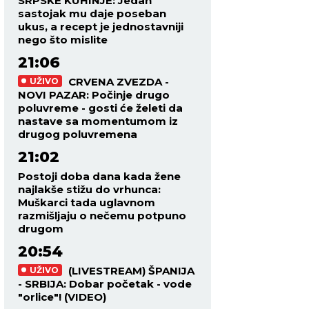
SRPSKE KUHINJE: Jedan
sastojak mu daje poseban
ukus, a recept je jednostavniji
nego što mislite
21:06
CRVENA ZVEZDA -
UŽIVO
NOVI PAZAR: Počinje drugo
poluvreme - gosti će želeti da
nastave sa momentumom iz
drugog poluvremena
21:02
Postoji doba dana kada žene
najlakše stižu do vrhunca:
Muškarci tada uglavnom
razmišljaju o nečemu potpuno
drugom
20:54
(LIVESTREAM) ŠPANIJA
UŽIVO
- SRBIJA: Dobar početak - vode
"orlice"! (VIDEO)