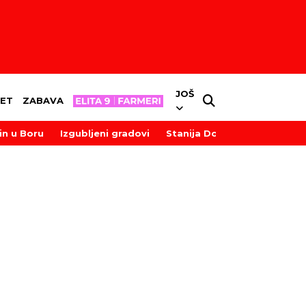
JOŠ
ET
ZABAVA
in u Boru
Izgubljeni gradovi
Stanija Dobrojević