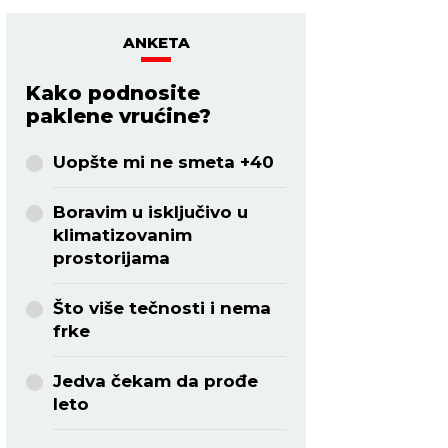
ANKETA
Kako podnosite
paklene vrućine?
Uopšte mi ne smeta +40
Boravim u isključivo u
klimatizovanim
prostorijama
Što više tečnosti i nema
frke
Jedva čekam da prođe
leto