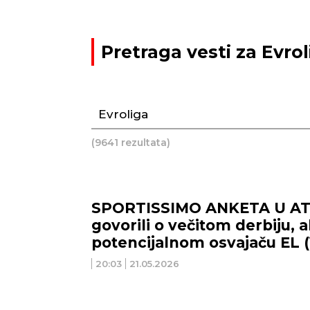
Pretraga vesti za Evrol
(9641 rezultata)
SPORTISSIMO ANKETA U ATI
govorili o večitom derbiju, al
potencijalnom osvajaču EL 
20:03
21.05.2026