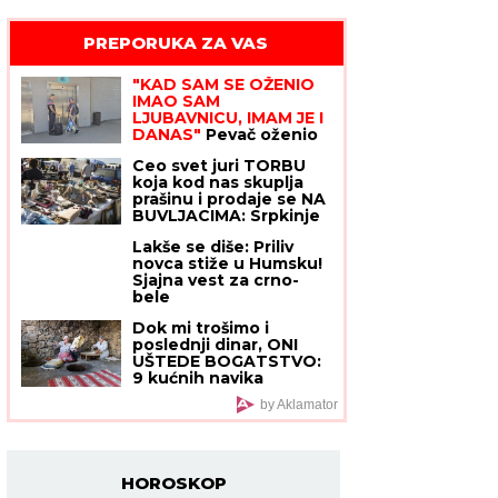
PREPORUKA ZA VAS
"KAD SAM SE OŽENIO
IMAO SAM
LJUBAVNICU, IMAM JE I
DANAS"
Pevač oženio
koleginicu pa javno
Ceo svet juri TORBU
priznao da je vara na
koja kod nas skuplja
svakom koraku: "Skoro
prašinu i prodaje se NA
svi na estradi imaju
BUVLJACIMA: Srpkinje
paralelne veze"
su je 2000-ih
Lakše se diše: Priliv
obožavale, a sada je
novca stiže u Humsku!
opet najtraženiji
Sjajna vest za crno-
komad!
bele
Dok mi trošimo i
poslednji dinar, ONI
UŠTEDE BOGATSTVO:
9 kućnih navika
Jermena - zbog baka-
by Aklamator
cake sa starim hlebom i
"noćnog pranja"
novčanici su im uvek
PUNI
HOROSKOP