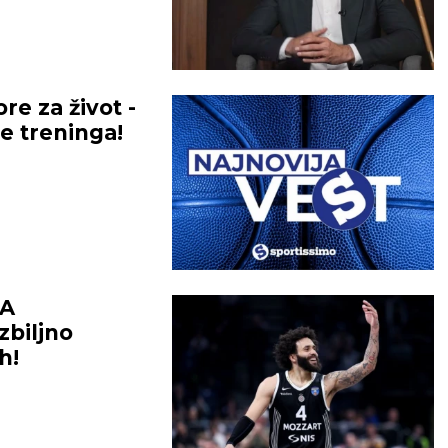
e za život -
e treninga!
TA
zbiljno
h!