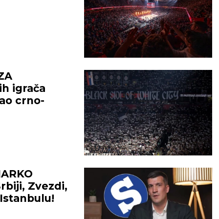
ZA
h igrača
ao crno-
MARKO
biji, Zvezdi,
 Istanbulu!