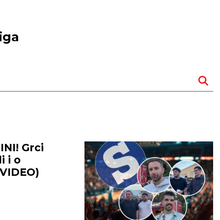
iga
NI! Grci
i i o
(VIDEO)