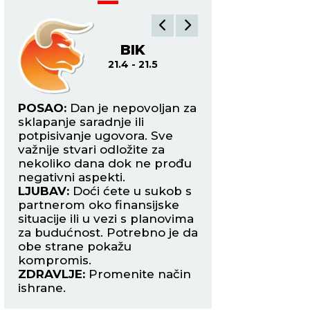
BIK
BL
21.4 - 21.5
22
ite
POSAO:
Dan je nepovoljan za
POSAO:
Danas ost
h
sklapanje saradnje ili
fokusirani tokom o
i
potpisivanje ugovora. Sve
najtežih zadataka 
važnije stvari odložite za
mogući previdi ko
nekoliko dana dok ne prođu
koštati mnogo.
e
negativni aspekti.
LJUBAV:
Slobodni 
LJUBAV:
Doći ćete u sukob s
mogu upoznati je
partnerom oko finansijske
zanimljivu osobu 
situacije ili u vezi s planovima
poželeti da otpoč
nu
za budućnost. Potrebno je da
avanturu. Period 
obe strane pokažu
strastima.
kompromis.
ZDRAVLJE:
Dobro.
ZDRAVLJE:
Promenite način
ishrane.