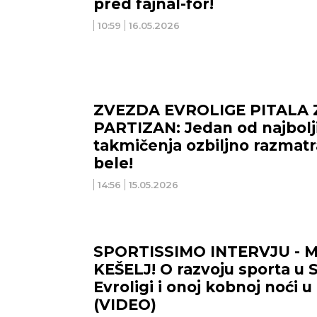
pred fajnal-for!
10:59
16.05.2026
ZVEZDA EVROLIGE PITALA 
PARTIZAN: Jedan od najbolji
takmičenja ozbiljno razmatr
bele!
14:56
15.05.2026
SPORTISSIMO INTERVJU - 
KEŠELJ! O razvoju sporta u Sr
Evroligi i onoj kobnoj noći u
(VIDEO)