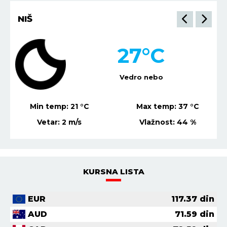
BEOGRAD
26
°C
Mestimično oblačno
Min temp:
23
°C
Max temp:
39
°C
Vetar:
1
m/s
Vlažnost:
58
%
KURSNA LISTA
EUR
117.37
din
AUD
71.59
din