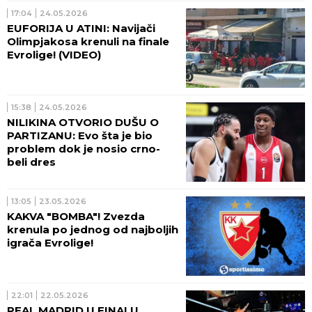
17:04
24.05.2026
EUFORIJA U ATINI: Navijači
Olimpjakosa krenuli na finale
Evrolige! (VIDEO)
15:38
24.05.2026
NILIKINA OTVORIO DUŠU O
PARTIZANU: Evo šta je bio
problem dok je nosio crno-
beli dres
13:05
23.05.2026
KAKVA "BOMBA"! Zvezda
krenula po jednog od najboljih
igrača Evrolige!
22:01
22.05.2026
REAL MADRID U FINALU