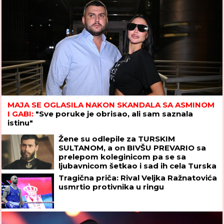
MAJA SE OGLASILA NAKON SKANDALA SA ASMINOM
I GABI:
"Sve poruke je obrisao, ali sam saznala
istinu"
Žene su odlepile za TURSKIM
SULTANOM, a on BIVŠU PREVARIO sa
prelepom koleginicom pa se sa
ljubavnicom šetkao i sad ih cela Turska
gleda u intimnim scenama: Važio za
Tragična priča: Rival Veljka Ražnatovića
mirnog momka, a onda su počeli
usmrtio protivnika u ringu
skandali