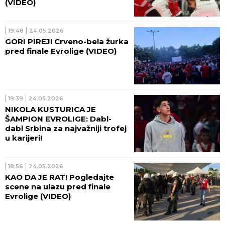
(VIDEO)
19:48
24.05.2026
GORI PIREJ! Crveno-bela žurka
pred finale Evrolige (VIDEO)
19:39
24.05.2026
NIKOLA KUSTURICA JE
ŠAMPION EVROLIGE: Dabl-
dabl Srbina za najvažniji trofej
u karijeri!
18:56
24.05.2026
KAO DA JE RAT! Pogledajte
scene na ulazu pred finale
Evrolige (VIDEO)