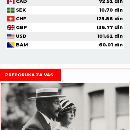
CAD
72.52
din
SEK
10.70
din
CHF
125.86
din
GBP
136.77
din
USD
101.62
din
BAM
60.01
din
PREPORUKA ZA VAS