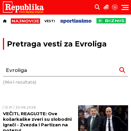
VESTI
Pretraga vesti za Evroliga
(9641 rezultata)
12:51
20.06.2026
VEČITI, REAGUJTE: Ove
košarkaške zveri su slobodni
igrači - Zvezda i Partizan na
potezu!