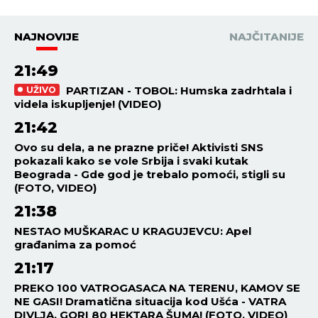
NAJNOVIJE
NAJČITANIJE
21:49
PARTIZAN - TOBOL: Humska zadrhtala i
UŽIVO
videla iskupljenje! (VIDEO)
21:42
Ovo su dela, a ne prazne priče! Aktivisti SNS
pokazali kako se vole Srbija i svaki kutak
Beograda - Gde god je trebalo pomoći, stigli su
(FOTO, VIDEO)
21:38
NESTAO MUŠKARAC U KRAGUJEVCU: Apel
građanima za pomoć
21:17
PREKO 100 VATROGASACA NA TERENU, KAMOV SE
NE GASI! Dramatična situacija kod Ušća - VATRA
DIVLJA, GORI 80 HEKTARA ŠUMA! (FOTO, VIDEO)