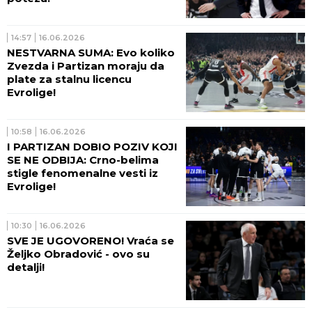
14:57
16.06.2026
NESTVARNA SUMA: Evo koliko
Zvezda i Partizan moraju da
plate za stalnu licencu
Evrolige!
10:58
16.06.2026
I PARTIZAN DOBIO POZIV KOJI
SE NE ODBIJA: Crno-belima
stigle fenomenalne vesti iz
Evrolige!
10:30
16.06.2026
SVE JE UGOVORENO! Vraća se
Željko Obradović - ovo su
detalji!