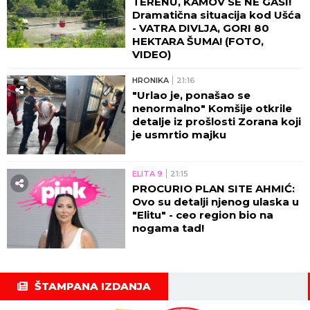
TERENU, KAMOV SE NE GASI!
Dramatična situacija kod Ušća
- VATRA DIVLJA, GORI 80
HEKTARA ŠUMA! (FOTO,
VIDEO)
HRONIKA
21:16
"Urlao je, ponašao se
nenormalno" Komšije otkrile
detalje iz prošlosti Zorana koji
je usmrtio majku
ELITA 9
21:15
PROCURIO PLAN SITE AHMIĆ:
Ovo su detalji njenog ulaska u
"Elitu" - ceo region bio na
nogama tad!
ŠTAMPANA IZDANJA