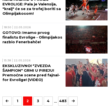
EVROLIGE: Pala je Valensija,
"kralj" će se za trofej boriti sa
Olimpijakosom!
18:50
22.05.2026
GOTOVO: Imamo prvog
finalistu Evrolige - Olimpijakos
razbio Fenerbahče!
15:38
22.05.2026
EKSKLUZIVNO! "ZVEZDA
ŠAMPION" GRMI U PIREJU!
Premoćne scene pred fajnal-
for Evrolige! (VIDEO)
...
1
2
3
4
483