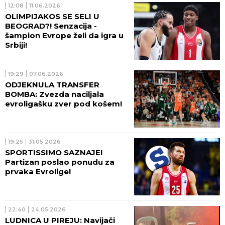
12:08
11.06.2026
OLIMPIJAKOS SE SELI U
BEOGRAD?! Senzacija -
šampion Evrope želi da igra u
Srbiji!
19:29
07.06.2026
ODJEKNULA TRANSFER
BOMBA: Zvezda naciljala
evroligašku zver pod košem!
19:25
31.05.2026
SPORTISSIMO SAZNAJE!
Partizan poslao ponudu za
prvaka Evrolige!
22:40
24.05.2026
LUDNICA U PIREJU: Navijači