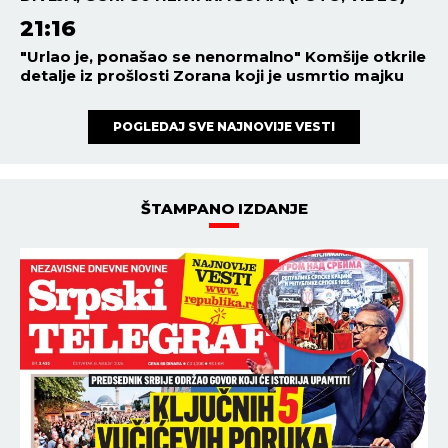
21:16
"Urlao je, ponašao se nenormalno" Komšije otkrile
detalje iz prošlosti Zorana koji je usmrtio majku
POGLEDAJ SVE NAJNOVIJE VESTI
ŠTAMPANO IZDANJE