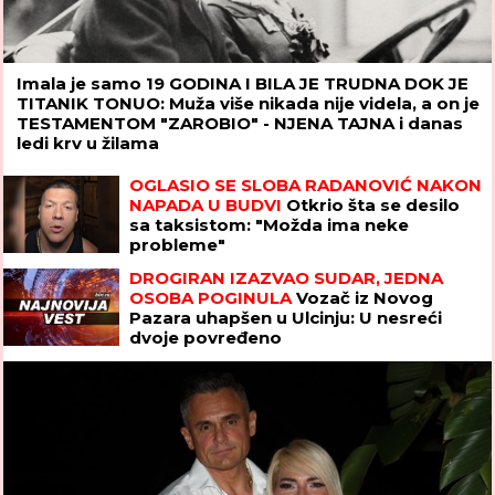
Imala je samo 19 GODINA I BILA JE TRUDNA DOK JE
TITANIK TONUO: Muža više nikada nije videla, a on je
TESTAMENTOM "ZAROBIO" - NJENA TAJNA i danas
ledi krv u žilama
OGLASIO SE SLOBA RADANOVIĆ NAKON
NAPADA U BUDVI
Otkrio šta se desilo
sa taksistom: "Možda ima neke
probleme"
DROGIRAN IZAZVAO SUDAR, JEDNA
OSOBA POGINULA
Vozač iz Novog
Pazara uhapšen u Ulcinju: U nesreći
dvoje povređeno