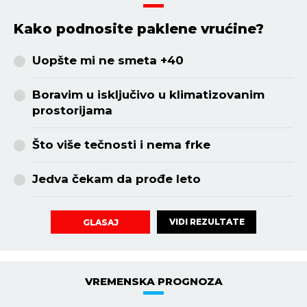
Kako podnosite paklene vrućine?
Uopšte mi ne smeta +40
Boravim u isključivo u klimatizovanim
prostorijama
Što više tečnosti i nema frke
Jedva čekam da prođe leto
VIDI REZULTATE
GLASAJ
VREMENSKA PROGNOZA