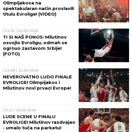
Olimpijakosa na
spektakularan način proslavili
titulu Evrolige! (VIDEO)
22:34
24.05.2026
TI SI NAŠ PONOS: Milutinov
osvojio Evroligu, odmah se
ogrnuo zastavom Srbije!
(FOTO)
22:09
24.05.2026
NEVEROVATNO LUDO FINALE
EVROLIGE! Olimpijakos i
Milutinov novi prvaci Evrope!
21:21
24.05.2026
LUDE SCENE U FINALU
EVROLIGE! Milutinov razdvajao
- umalo tuča na parketu!