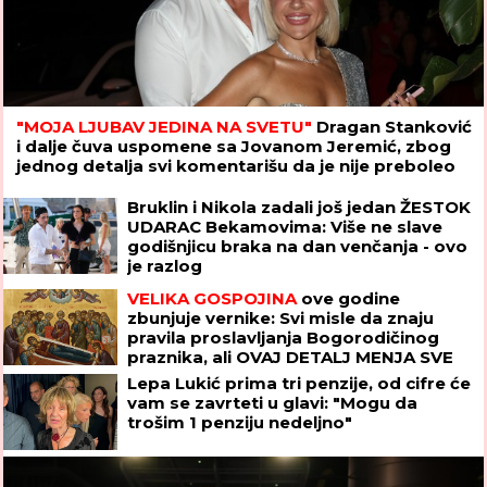
"MOJA LJUBAV JEDINA NA SVETU"
Dragan Stanković
i dalje čuva uspomene sa Jovanom Jeremić, zbog
jednog detalja svi komentarišu da je nije preboleo
Bruklin i Nikola zadali još jedan ŽESTOK
UDARAC Bekamovima: Više ne slave
godišnjicu braka na dan venčanja - ovo
je razlog
VELIKA GOSPOJINA
ove godine
zbunjuje vernike: Svi misle da znaju
pravila proslavljanja Bogorodičinog
praznika, ali OVAJ DETALJ MENJA SVE
Lepa Lukić prima tri penzije, od cifre će
vam se zavrteti u glavi: "Mogu da
trošim 1 penziju nedeljno"