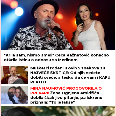
"Krila sam, nismo smeli" Ceca Ražnatović konačno
otkrila istinu o odnosu sa Merlinom
Muškarci rođeni u ovih 5 znakova su
NAJVEĆE ŠKRTICE: Od njih nećete
dobiti cveće, a teško da će vam i KAFU
PLATITI
MINA NAUMOVIĆ PROGOVORILA O
PREVARI!
Žena Ognjena Amidžića
dobila škakljivo pitanje, pa iskreno
priznala: "To je lakše"