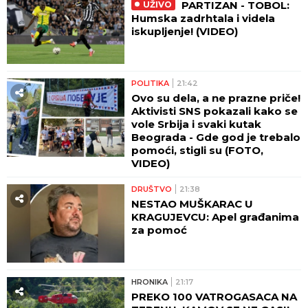
PARTIZAN - TOBOL:
UŽIVO
Humska zadrhtala i videla
iskupljenje! (VIDEO)
POLITIKA
21:42
Ovo su dela, a ne prazne priče!
Aktivisti SNS pokazali kako se
vole Srbija i svaki kutak
Beograda - Gde god je trebalo
pomoći, stigli su (FOTO,
VIDEO)
DRUŠTVO
21:38
NESTAO MUŠKARAC U
KRAGUJEVCU: Apel građanima
za pomoć
HRONIKA
21:17
PREKO 100 VATROGASACA NA