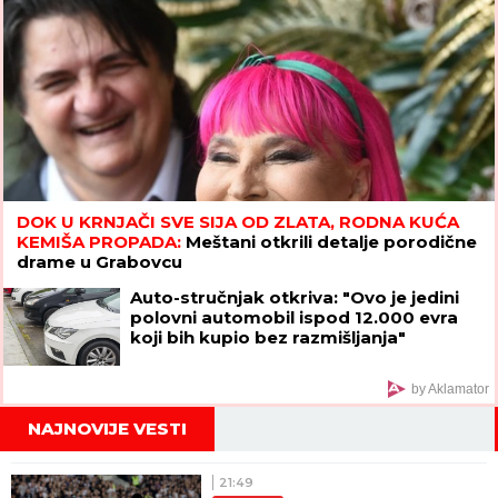
DOK U KRNJAČI SVE SIJA OD ZLATA, RODNA KUĆA
KEMIŠA PROPADA:
Meštani otkrili detalje porodične
drame u Grabovcu
Auto-stručnjak otkriva: "Ovo je jedini
polovni automobil ispod 12.000 evra
koji bih kupio bez razmišljanja"
by Aklamator
NAJNOVIJE VESTI
21:49