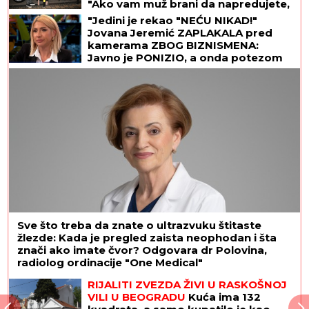
"Ako vam muž brani da napredujete,
NIJE ZA VAS"
"Jedini je rekao "NEĆU NIKAD!"
Jovana Jeremić ZAPLAKALA pred
kamerama ZBOG BIZNISMENA:
Javno je PONIZIO, a onda potezom
iznenadio javnost!
Sve što treba da znate o ultrazvuku štitaste
žlezde: Kada je pregled zaista neophodan i šta
znači ako imate čvor? Odgovara dr Polovina,
radiolog ordinacije "One Medical"
RIJALITI ZVEZDA ŽIVI U RASKOŠNOJ
VILI U BEOGRADU
Kuća ima 132