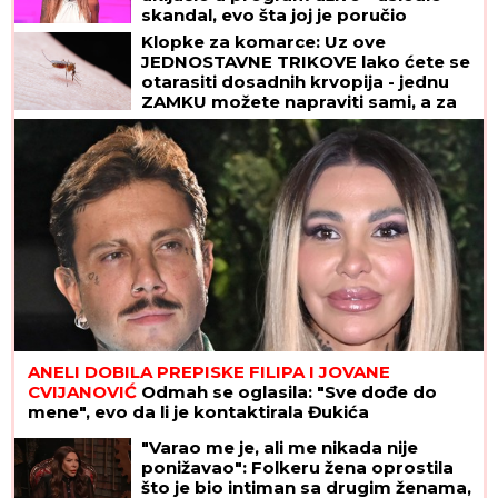
skandal, evo šta joj je poručio
Asminov otac
Klopke za komarce: Uz ove
JEDNOSTAVNE TRIKOVE lako ćete se
otarasiti dosadnih krvopija - jednu
ZAMKU možete napraviti sami, a za
drugu vam ne treba BAŠ NIŠTA
ANELI DOBILA PREPISKE FILIPA I JOVANE
CVIJANOVIĆ
Odmah se oglasila: "Sve dođe do
mene", evo da li je kontaktirala Đukića
"Varao me je, ali me nikada nije
ponižavao": Folkeru žena oprostila
što je bio intiman sa drugim ženama,