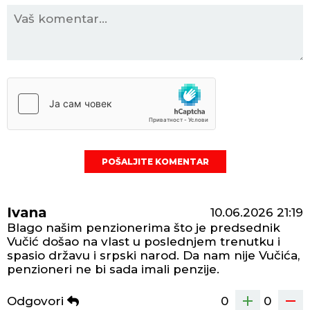
POŠALJITE KOMENTAR
Ivana
10.06.2026
21:19
Blago našim penzionerima što je predsednik
Vučić došao na vlast u poslednjem trenutku i
spasio državu i srpski narod. Da nam nije Vučića,
penzioneri ne bi sada imali penzije.
Odgovori
0
0