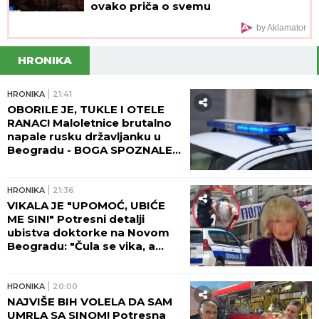
ovako priča o svemu
by Aklamator
HRONIKA
HRONIKA
21:41
OBORILE JE, TUKLE I OTELE
RANAC! Maloletnice brutalno
napale rusku državljanku u
Beogradu - BOGA SPOZNALE
KAD SE DEVOJKA PODIGLA!
HRONIKA
21:36
VIKALA JE "UPOMOĆ, UBIĆE
ME SIN!" Potresni detalji
ubistva doktorke na Novom
Beogradu: "Čula se vika, a
onda JEZIVA TIŠINA!" (FOTO,
VIDEO)
HRONIKA
20:00
NAJVIŠE BIH VOLELA DA SAM
UMRLA SA SINOM! Potresna