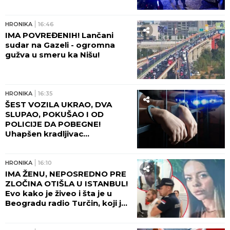
napravio haos posle
ranjavanja!
HRONIKA
16:46
IMA POVREĐENIH! Lančani
sudar na Gazeli - ogromna
gužva u smeru ka Nišu!
HRONIKA
16:35
ŠEST VOZILA UKRAO, DVA
SLUPAO, POKUŠAO I OD
POLICIJE DA POBEGNE!
Uhapšen kradljivac
automobila u Rumi - JUČE
IZAZVAO DVE SAOBRAĆAJNE
NESREĆE!
HRONIKA
16:10
IMA ŽENU, NEPOSREDNO PRE
ZLOČINA OTIŠLA U ISTANBUL!
Evo kako je živeo i šta je u
Beogradu radio Turčin, koji je
ubio mladu Ruskinju - HOROR!