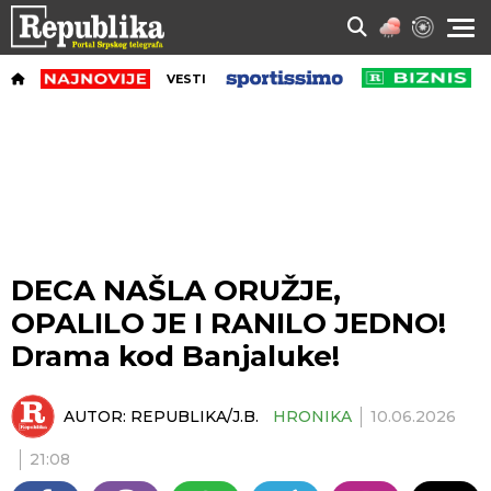
VESTI
DECA NAŠLA ORUŽJE,
OPALILO JE I RANILO JEDNO!
Drama kod Banjaluke!
AUTOR:
REPUBLIKA/J.B.
HRONIKA
10.06.2026
21:08