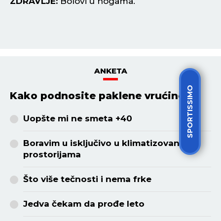
ZDRAVLJE:
Bolovi u nogama.
Z
ANKETA
SPORTISSIMO
Kako podnosite paklene vrućine?
Uopšte mi ne smeta +40
Boravim u isključivo u klimatizovanim
prostorijama
Što više tečnosti i nema frke
Jedva čekam da prođe leto