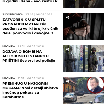
ili godinu dana - evo zašto i ko
odlučuje o tome!
JUGOHRONIKA
23:46
06.08.2026
ZATVORENIK U SPLITU
PRONAĐEN MRTAV! Bio
osuđen za veliki broj krivičnih
dela, podvodio i devojke iz
Srbije!
HRONIKA
22:31
06.08.2026
DOJAVA O BOMBI NA
AUTOBUSKOJ STANICI U
PRIŠTINI Sve vrvi od policije
HRONIKA
21:52
06.08.2026
PREMINUO U NAJGORIM
MUKAMA: Novi detalji ubistva
imućnog pekara sa
Karaburme