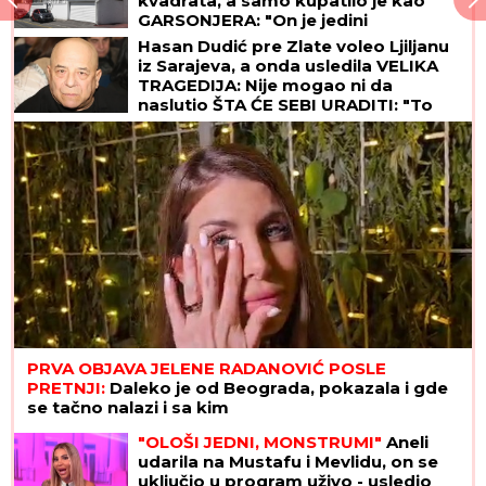
kvadrata, a samo kupatilo je kao
GARSONJERA: "On je jedini
naslednik"
Hasan Dudić pre Zlate voleo Ljiljanu
iz Sarajeva, a onda usledila VELIKA
TRAGEDIJA: Nije mogao ni da
naslutio ŠTA ĆE SEBI URADITI: "To
sam kasnije saznao"
PRVA OBJAVA JELENE RADANOVIĆ POSLE
PRETNJI:
Daleko je od Beograda, pokazala i gde
se tačno nalazi i sa kim
"OLOŠI JEDNI, MONSTRUMI"
Aneli
udarila na Mustafu i Mevlidu, on se
uključio u program uživo - usledio