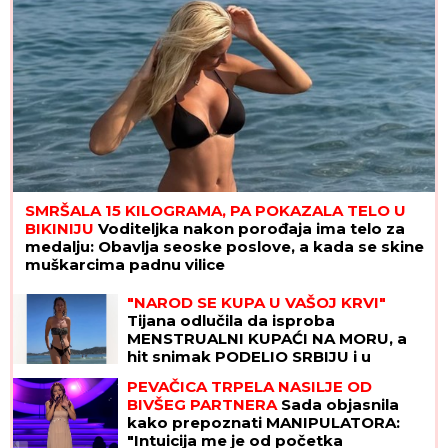
SMRŠALA 15 KILOGRAMA, PA POKAZALA TELO U
BIKINIJU
Voditeljka nakon porođaja ima telo za
medalju: Obavlja seoske poslove, a kada se skine
muškarcima padnu vilice
"NAROD SE KUPA U VAŠOJ KRVI"
Tijana odlučila da isproba
MENSTRUALNI KUPAĆI NA MORU, a
hit snimak PODELIO SRBIJU i u
komentarima je nastao opšti RAT
PEVAČICA TRPELA NASILJE OD
BIVŠEG PARTNERA
Sada objasnila
kako prepoznati MANIPULATORA:
"Intuicija me je od početka