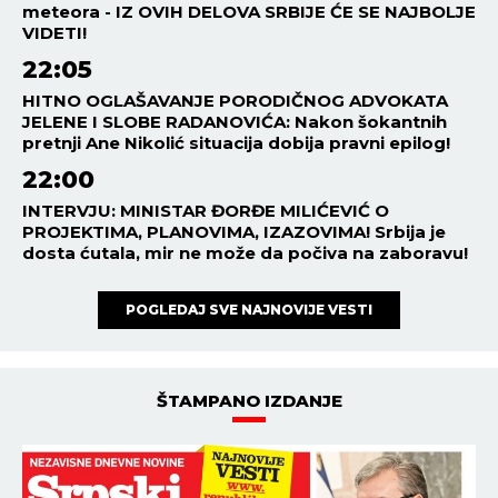
meteora - IZ OVIH DELOVA SRBIJE ĆE SE NAJBOLJE
VIDETI!
22:05
HITNO OGLAŠAVANJE PORODIČNOG ADVOKATA
JELENE I SLOBE RADANOVIĆA: Nakon šokantnih
pretnji Ane Nikolić situacija dobija pravni epilog!
22:00
INTERVJU: MINISTAR ĐORĐE MILIĆEVIĆ O
PROJEKTIMA, PLANOVIMA, IZAZOVIMA! Srbija je
dosta ćutala, mir ne može da počiva na zaboravu!
POGLEDAJ SVE NAJNOVIJE VESTI
ŠTAMPANO IZDANJE