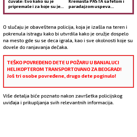
čuvale: Evo kako su je
Kremasta PASTA sa fetom i
pripremale i za koje su je
paradajzom uspeva
TEGOBE koristile
svakome
O slučaju je obaveštena policija, koja je izašla na teren i
pokrenula istragu kako bi utvrdila kako je oružje dospelo
na mesto gde su se deca igrala, kao i sve okolnosti koje su
dovele do ranjavanja dečaka.
TEŠKO POVREĐENO DETE U POŽARU U BANJALUCI
HELIKOPTEROM TRANSPORTOVANO ZA BEOGRAD!
Još tri osobe povređene, drugo dete poginulo!
Više detalja biće poznato nakon završetka policijskog
uviđaja i prikupljanja svih relevantnih informacija.