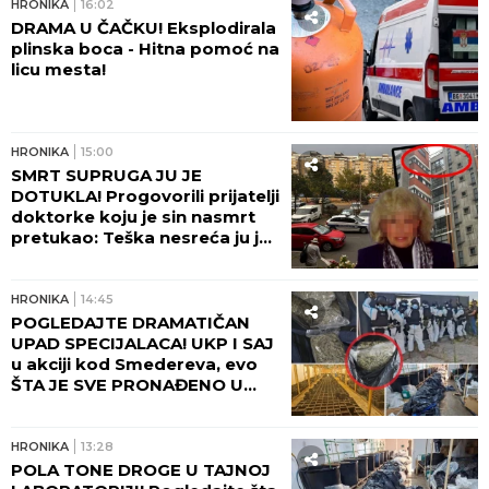
HRONIKA
16:02
DRAMA U ČAČKU! Eksplodirala
plinska boca - Hitna pomoć na
licu mesta!
HRONIKA
15:00
SMRT SUPRUGA JU JE
DOTUKLA! Progovorili prijatelji
doktorke koju je sin nasmrt
pretukao: Teška nesreća ju je
pratila... (FOTO)
HRONIKA
14:45
POGLEDAJTE DRAMATIČAN
UPAD SPECIJALACA! UKP I SAJ
u akciji kod Smedereva, evo
ŠTA JE SVE PRONAĐENO U
KUĆI! (FOTO, VIDEO)
HRONIKA
13:28
POLA TONE DROGE U TAJNOJ