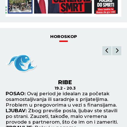
HOROSKOP
RIBE
19.2 - 20.3
POSAO:
Ovaj period je idealan za početak
P
osamostaljivanja ili saradnje s prijateljima.
un
Problem u pregovorima u vezi s finansijama.
la
je
LJUBAV:
Zbog previše posla, ljubav ste stavili
L
po strani. Zauzeti, takođe, malo vremena
up
provode s partnerom, što će im on i zameriti.
hu