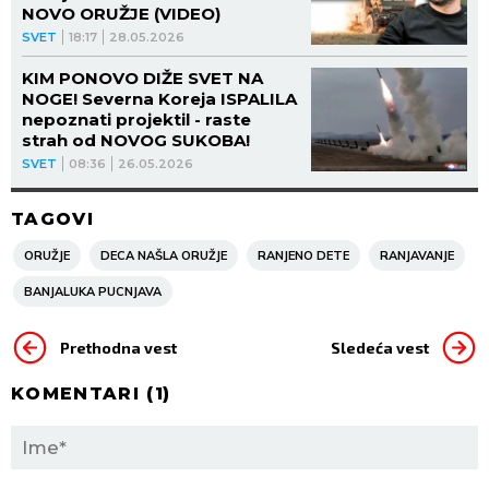
NOVO ORUŽJE (VIDEO)
SVET
18:17
28.05.2026
KIM PONOVO DIŽE SVET NA
NOGE! Severna Koreja ISPALILA
nepoznati projektil - raste
strah od NOVOG SUKOBA!
SVET
08:36
26.05.2026
TAGOVI
ORUŽJE
DECA NAŠLA ORUŽJE
RANJENO DETE
RANJAVANJE
BANJALUKA PUCNJAVA
Prethodna vest
Sledeća vest
KOMENTARI (
1
)