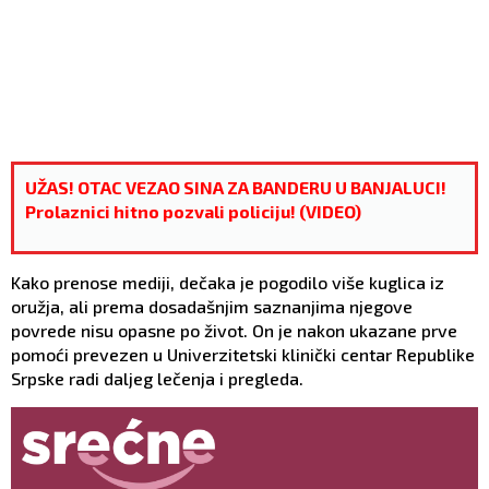
UŽAS! OTAC VEZAO SINA ZA BANDERU U BANJALUCI!
Prolaznici hitno pozvali policiju! (VIDEO)
Kako prenose mediji, dečaka je pogodilo više kuglica iz
oružja, ali prema dosadašnjim saznanjima njegove
povrede nisu opasne po život. On je nakon ukazane prve
pomoći prevezen u Univerzitetski klinički centar Republike
Srpske radi daljeg lečenja i pregleda.