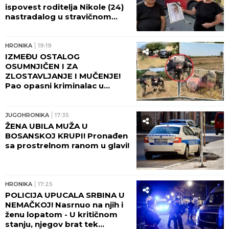
ispovest roditelja Nikole (24)
nastradalog u stravičnom
udesu na Umki, dve godine
čekaju pravdu! (FOTO)
HRONIKA
19:19
IZMEĐU OSTALOG
OSUMNJIČEN I ZA
ZLOSTAVLJANJE I MUČENJE!
Pao opasni kriminalac u
Beogradu - Pogledajte kako
ga je policija opkolila, nije
mogao da makne! (FOTO,
JUGOHRONIKA
17:35
VIDEO)
ŽENA UBILA MUŽA U
BOSANSKOJ KRUPI! Pronađen
sa prostrelnom ranom u glavi!
HRONIKA
17:25
POLICIJA UPUCALA SRBINA U
NEMAČKOJ! Nasrnuo na njih i
ženu lopatom - U kritičnom
stanju, njegov brat tek