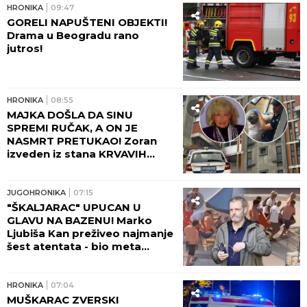
HRONIKA
09:47
GORELI NAPUŠTENI OBJEKTI!
Drama u Beogradu rano
jutros!
HRONIKA
08:55
MAJKA DOŠLA DA SINU
SPREMI RUČAK, A ON JE
NASMRT PRETUKAO! Zoran
izveden iz stana KRVAVIH
NOGU, komšije čule jezive
krike na Novom Beogradu:
"Zapomagala je na sav glas!"
JUGOHRONIKA
07:15
(FOTO, VIDEO)
"ŠKALJARAC" UPUCAN U
GLAVU NA BAZENU! Marko
Ljubiša Kan preživeo najmanje
šest atentata - bio meta
Zvicera i Džonija sa Vračara, a
tada hteo da ga ubije
tinejdžer!
HRONIKA
07:04
MUŠKARAC ZVERSKI