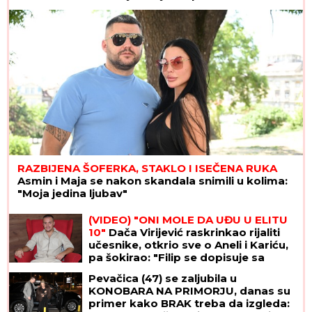
upozoravala"
RAZBIJENA ŠOFERKA, STAKLO I ISEČENA RUKA
Asmin i Maja se nakon skandala snimili u kolima:
"Moja jedina ljubav"
(VIDEO) "ONI MOLE DA UĐU U ELITU
10"
Dača Virijević raskrinkao rijaliti
učesnike, otkrio sve o Aneli i Kariću,
pa šokirao: "Filip se dopisuje sa
pevačicom"
Pevačica (47) se zaljubila u
KONOBARA NA PRIMORJU, danas su
primer kako BRAK treba da izgleda: