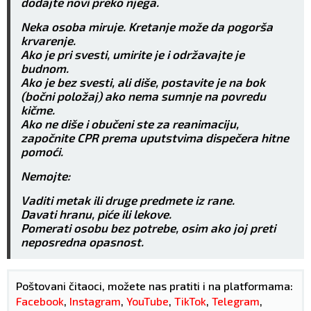
dodajte novi preko njega.
Neka osoba miruje. Kretanje može da pogorša
krvarenje.
Ako je pri svesti, umirite je i održavajte je
budnom.
Ako je bez svesti, ali diše, postavite je na bok
(bočni položaj) ako nema sumnje na povredu
kičme.
Ako ne diše i obučeni ste za reanimaciju,
započnite CPR prema uputstvima dispečera hitne
pomoći.
Nemojte:
Vaditi metak ili druge predmete iz rane.
Davati hranu, piće ili lekove.
Pomerati osobu bez potrebe, osim ako joj preti
neposredna opasnost.
Poštovani čitaoci, možete nas pratiti i na platformama:
Facebook
,
Instagram
,
YouTube
,
TikTok
,
Telegram
,