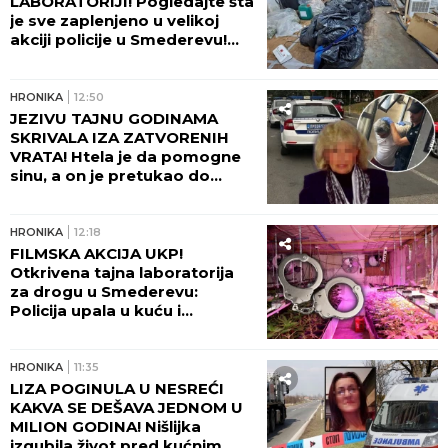
LABORATORIJI! Pogledajte šta
je sve zaplenjeno u velikoj
akciji policije u Smederevu!
(FOTO)
HRONIKA
12:50
JEZIVU TAJNU GODINAMA
SKRIVALA IZA ZATVORENIH
VRATA! Htela je da pomogne
sinu, a on je pretukao do
smrti: Komšije otkrile mračnu
priču doktorke Milke
HRONIKA
12:18
FILMSKA AKCIJA UKP!
Otkrivena tajna laboratorija
za drogu u Smederevu:
Policija upala u kuću i
POHAPSILA SVE KOJE JE
ZATEKLA!
HRONIKA
11:35
LIZA POGINULA U NESREĆI
KAKVA SE DEŠAVA JEDNOM U
MILION GODINA! Nišlijka
izgubila život pred kućnim