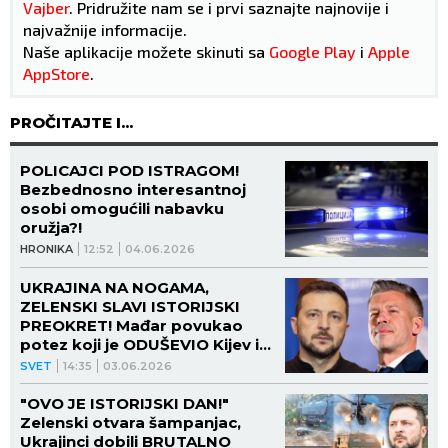
Vajber
. Pridružite nam se i prvi saznajte najnovije i
najvažnije informacije.
Naše aplikacije možete skinuti sa
Google Play
i
Apple
AppStore
.
PROČITAJTE I...
POLICAJCI POD ISTRAGOM!
Bezbednosno interesantnoj
osobi omogućili nabavku
oružja?!
HRONIKA
12:52
04.06.2026
UKRAJINA NA NOGAMA,
ZELENSKI SLAVI ISTORIJSKI
PREOKRET! Mađar povukao
potez koji je ODUŠEVIO Kijev i
UZDRMAO Moskvu: Da li će ovo
SVET
14:35
03.06.2026
promeniti tok rata?
"OVO JE ISTORIJSKI DAN!"
Zelenski otvara šampanjac,
Ukrajinci dobili BRUTALNO