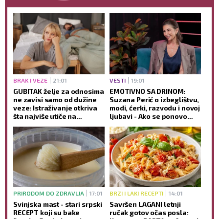
BRAK I VEZE
21:01
VESTI
19:01
GUBITAK želje za odnosima
EMOTIVNO SA DRINOM:
ne zavisi samo od dužine
Suzana Perić o izbeglištvu,
veze: Istraživanje otkriva
modi, ćerki, razvodu i novoj
šta najviše utiče na
ljubavi - Ako se ponovo
INTIMNOST partnera
udam, promeniću prezime
(VIDEO)
PRIRODOM DO ZDRAVLJA
17:01
BRZI I LAKI RECEPTI
14:01
Svinjska mast - stari srpski
Savršen LAGANI letnji
RECEPT koji su bake
ručak gotov očas posla: