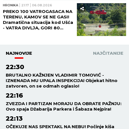
HRONIKA
21:17
06.08.2026
PREKO 100 VATROGASACA NA
TERENU, KAMOV SE NE GASI!
Dramatična situacija kod Ušća
- VATRA DIVLJA, GORI 80
HEKTARA ŠUMA! (FOTO,
VIDEO)
NAJNOVIJE
NAJČITANIJE
22:30
BRUTALNO KAŽNJEN VLADIMIR TOMOVIĆ -
IZNENADA MU UPALA INSPEKCIJA! Objekat hitno
zatvoren, on se odmah oglasio!
22:16
ZVEZDA I PARTIZAN MORAJU DA OBRATE PAŽNJU:
Ovo spaja Džabarija Parkera i Šabaza Nejpira!
22:13
OČEKUJE NAS SPEKTAKL NA NEBU! Počinje kiša