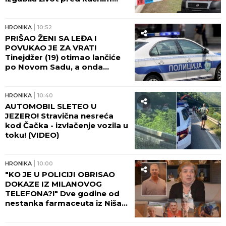
pragom, bol porodice ne
jenjava: "Na autobusu se
otvorio poklopac i uzeo nam
HRONIKA
10:52
Elizabetu!"
PRIŠAO ŽENI SA LEĐA I
POVUKAO JE ZA VRAT!
Tinejdžer (19) otimao lančiće
po Novom Sadu, a onda
napao policajce!
HRONIKA
10:40
AUTOMOBIL SLETEO U
JEZERO! Stravična nesreća
kod Čačka - izvlačenje vozila u
toku! (VIDEO)
HRONIKA
10:00
"KO JE U POLICIJI OBRISAO
DOKAZE IZ MILANOVOG
TELEFONA?!" Dve godine od
nestanka farmaceuta iz Niša,
majka Marica očajna: Njega su
negde odveli...