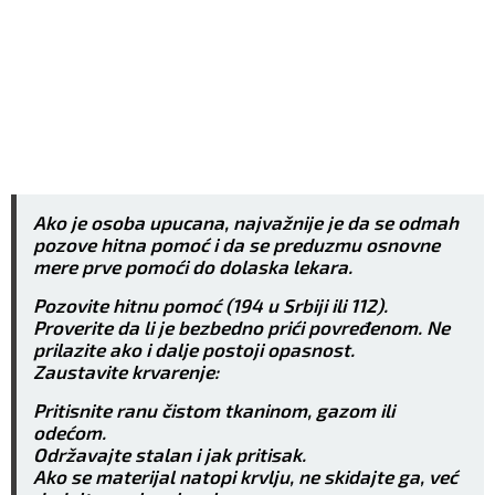
Ako je osoba upucana, najvažnije je da se odmah
pozove hitna pomoć i da se preduzmu osnovne
mere prve pomoći do dolaska lekara.
Pozovite hitnu pomoć (194 u Srbiji ili 112).
Proverite da li je bezbedno prići povređenom. Ne
prilazite ako i dalje postoji opasnost.
Zaustavite krvarenje:
Pritisnite ranu čistom tkaninom, gazom ili
odećom.
Održavajte stalan i jak pritisak.
Ako se materijal natopi krvlju, ne skidajte ga, već