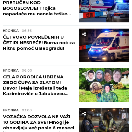
PRETUČEN KOD
BOGOSLOVIJE! Trojica
napadača mu nanela teške
povrede lica!
HRONIKA
06:36
ČETVORO POVREĐENIH U
ČETIRI NESREĆE! Burna noć za
Hitnu pomoć u Beogradu!
HRONIKA
06:00
CELA PORODICA UBIJENA
ZBOG ĆUPA SA ZLATOM!
Davor i Maja izrešetali tada
Kazimiroviće u Jabukovcu
zbog ČARŠIJSKE PRIČE!
HRONIKA
03:00
VOZAČKA DOZVOLA NE VAŽI
10 GODINA ZA SVE! Mnogi je
obnavljaju već posle 6 meseci