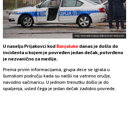
Foto: Profimedia Dejan Rakita Pixel Media Pro
U naselju Prijakovci kod
Banjaluke
danas je došlo do
incidenta u kojem je povređen jedan dečak, potvrđeno
je nezvanično za medije.
Prema prvim informacijama, grupa dece se igrala u
šumskom području kada su naišli na vatreno oružje,
navodno sačmaricu. U jednom trenutku došlo je do
opaljenja, usled čega je jedan dečak zadobio povrede.