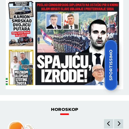
18:30
ZELENSKI U SUBOTU STIŽE U BEOGRAD Vučić: Ne
uvodimo sankcije Rusiji
18:30
SUTRA JE VELIKI PRAZNIK! Slavimo Uspenije Svete
Ane, majke Presvete Bogorodice!
18:22
SPORTISSIMO
MUŠKARAC UMRO NA BAZENU "KOŠUTNJAK"!
Izvukli ga bez svesti i reanimirali, ali bezuspešno!
18:07
HOROR-SCENE PRED PORODIČNOM KUĆOM
DARKA TANASIJEVIĆA! Požar guta sve pred
sobom, CELA NACIJA UZNEMIRENA!
(UZNEMIRUJUĆ VIDEO)
POGLEDAJ SVE NAJNOVIJE VESTI