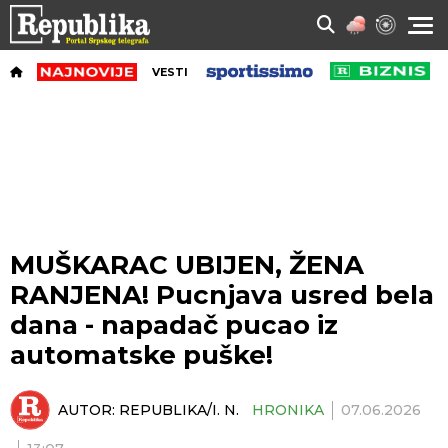
VESTI
MUŠKARAC UBIJEN, ŽENA
RANJENA! Pucnjava usred bela
dana - napadač pucao iz
automatske puške!
AUTOR:
REPUBLIKA/I. N.
HRONIKA
07.06.2026