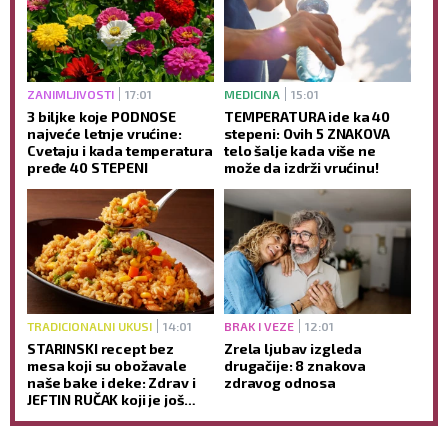
ZANIMLJIVOSTI
17:01
MEDICINA
15:01
3 biljke koje PODNOSE
TEMPERATURA ide ka 40
najveće letnje vrućine:
stepeni: Ovih 5 ZNAKOVA
Cvetaju i kada temperatura
telo šalje kada više ne
pređe 40 STEPENI
može da izdrži vrućinu!
TRADICIONALNI UKUSI
14:01
BRAK I VEZE
12:01
STARINSKI recept bez
Zrela ljubav izgleda
mesa koji su obožavale
drugačije: 8 znakova
naše bake i deke: Zdrav i
zdravog odnosa
JEFTIN RUČAK koji je još
ukusniji sutradan