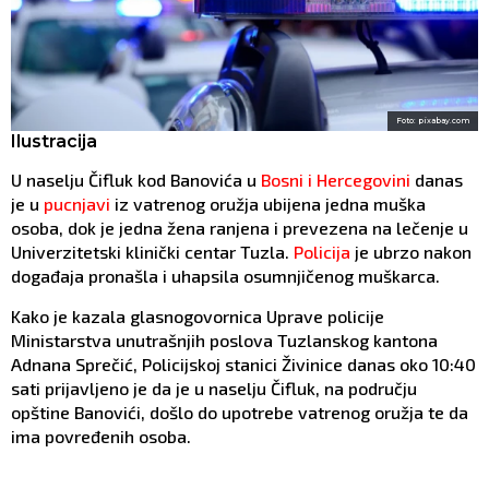
Foto: pixabay.com
Ilustracija
U naselju Čifluk kod Banovića u
Bosni i Hercegovini
danas
je u
pucnjavi
iz vatrenog oružja ubijena jedna muška
osoba, dok je jedna žena ranjena i prevezena na lečenje u
Univerzitetski klinički centar Tuzla.
Policija
je ubrzo nakon
događaja pronašla i uhapsila osumnjičenog muškarca.
Kako je kazala glasnogovornica Uprave policije
Ministarstva unutrašnjih poslova Tuzlanskog kantona
Adnana Sprečić, Policijskoj stanici Živinice danas oko 10:40
sati prijavljeno je da je u naselju Čifluk, na području
opštine Banovići, došlo do upotrebe vatrenog oružja te da
ima povređenih osoba.