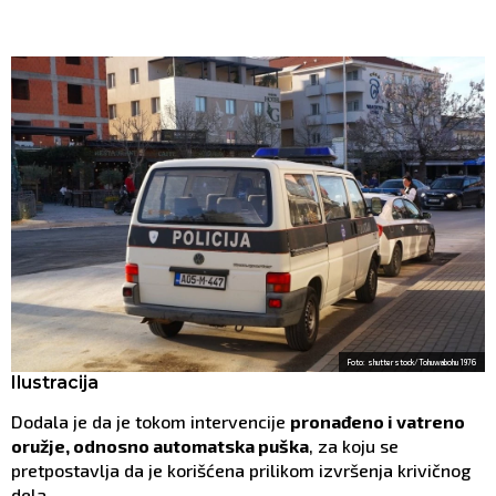
Foto: shutterstock/Tohuwabohu 1976
Ilustracija
Dodala je da je tokom intervencije
pronađeno i vatreno
oružje, odnosno automatska puška
, za koju se
pretpostavlja da je korišćena prilikom izvršenja krivičnog
dela.