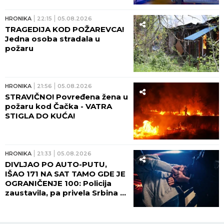
UHAPŠEN DVOJAC IZ KULE I
SOMBORA! Osumnjičeni za
šest teških krađa –
automobile krali nakon upada
u kuće vlasnika
JUGOHRONIKA
23:08
05.08.2026
UŽAS U OHRIDU! Telo žene
pronađeno u hotelu!
JUGOHRONIKA
23:05
05.08.2026
HOROR U CAZINU! Muškarac
ubio komšiju!
HRONIKA
22:59
05.08.2026
SRBIN UHAPŠEN U BEČU!
Upao bivšoj partnerki u stan,