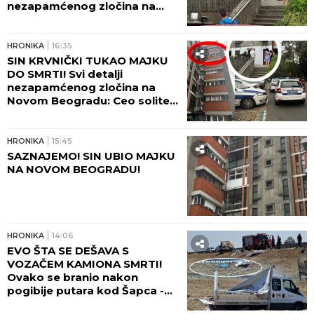
Otac Hejli Biber, čuveni glumac, otkrio zašto je
NAPUSTIO HOLIVUD: "Nisam hteo da budem kao
Tom Kruz", sreću pronašao u religiji - zaradio
mnogo para, oženio najzgodniju, a Isus je
njegova stena
PORODILA SE ZVEZDA GRANDA
Plavokosa pevačica donela na svet
sina, roditelji dali ime sa MOĆNIM
ZNAČENJEM
by Aklamator
HRONIKA
HRONIKA
18:22
MUŠKARAC UMRO NA BAZENU
"KOŠUTNJAK"! Izvukli ga bez
svesti i reanimirali, ali
bezuspešno!
HRONIKA
17:57
EKSKLUZIVNO! Ovo je Zoran