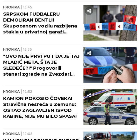
koji je usmrtio majku na
Novom Beogradu - POLICIJA
GA KRVAVOG IZVELA IZ
STANA! (FOTO, VIDEO)
HRONIKA
17:20
OVO JE UBIJENA ŽENA NA
NOVOM BEOGRADU! Milka bila
poznati oftalmolog, presudio
joj sin kad mu je došla u
posetu! (FOTO, VIDEO)
HRONIKA
17:10
IZAŠLA IZ DOMA DA VIDI SINA,
A ON JE UBIO! Progovorile
komšije nakon
nezapamćenog zločina na
Novom Beogradu:
Zapomagala je na sav glas
HRONIKA
16:35
SIN KRVNIČKI TUKAO MAJKU
DO SMRTI! Svi detalji
nezapamćenog zločina na