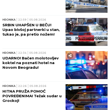
HRONIKA
07:00
KAMION SMRSKAO DVOJICU
PUTARA! Čitajte u Srpskom
telegrafu!
HRONIKA
06:26
MOTOCIKLISTA I SUVOZAČ
TEŠKO POVREĐENI! Posle
jezivog udesa u Zemunu hitno
prevezeni na VMA!
HRONIKA
06:00
UBISTVO U BARU KOJE JE
UZDRMALO PODZEMLJE:
Doselio se iz Srbije, pa pao u
krvavoj sačekuši – ubicu
otkrio kapetan posle jezivog
zločina
HRONIKA
03:00