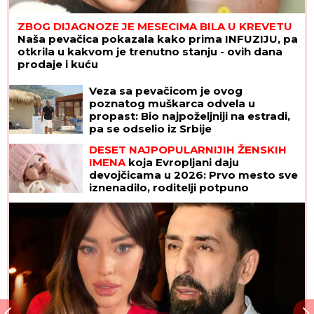
ZBOG DIJAGNOZE JE MESECIMA BILA U KREVETU
Naša pevačica pokazala kako prima INFUZIJU, pa
otkrila u kakvom je trenutno stanju - ovih dana
prodaje i kuću
Došao da fotografiše venčanje, a
onda je ugledao mladu i doživeo
ŠOK ŽIVOTA - odmah odbio da slika!
Kada je saznao KO JE ONA, nastao je
opšti HAOS
Veza sa pevačicom je ovog
poznatog muškarca odvela u
propast: Bio najpoželjniji na estradi,
pa se odselio iz Srbije