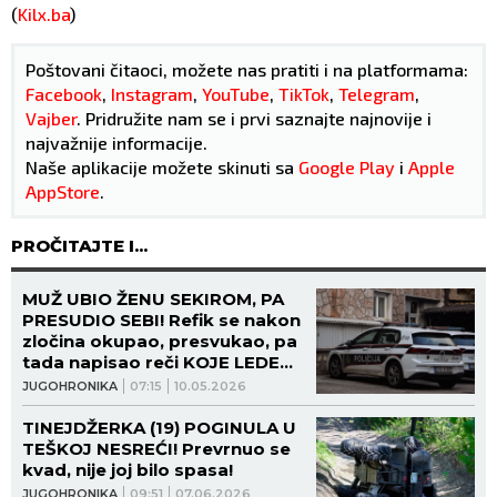
(
Kilx.ba
)
Poštovani čitaoci, možete nas pratiti i na platformama:
Facebook
,
Instagram
,
YouTube
,
TikTok
,
Telegram
,
Vajber
. Pridružite nam se i prvi saznajte najnovije i
najvažnije informacije.
Naše aplikacije možete skinuti sa
Google Play
i
Apple
AppStore
.
PROČITAJTE I...
MUŽ UBIO ŽENU SEKIROM, PA
PRESUDIO SEBI! Refik se nakon
zločina okupao, presvukao, pa
tada napisao reči KOJE LEDE
KRV U ŽILAMA!
JUGOHRONIKA
07:15
10.05.2026
TINEJDŽERKA (19) POGINULA U
TEŠKOJ NESREĆI! Prevrnuo se
kvad, nije joj bilo spasa!
JUGOHRONIKA
09:51
07.06.2026