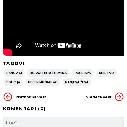
TAGOVI
BANOVIĆI
BOSNA I HERCEGOVINA
PUCNJAVA
UBISTVO
POLICIJA
UBIJEN MUŠKARAC
RANJENA ŽENA
Prethodna vest
Sledeća vest
KOMENTARI (
0
)