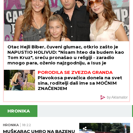
Oglasio se Terza nakon okršaja sa Milicom
Veličković na Adi Bojani: Oči su joj bile pune suza!"
SKANDAL POSLE "ELITE"
Anastasijin
otac zvao Borinu porodicu, pa
napravio DAR-MAR! Tenzije eskalirale
u porodični rat, pa usledio OBRT
Kinezi spavaju sa OVIM VOĆEM i više
se ne bude u znoju! Drevni TRIK ZA
RASHLAĐIVANJE oduševio je ceo
svet