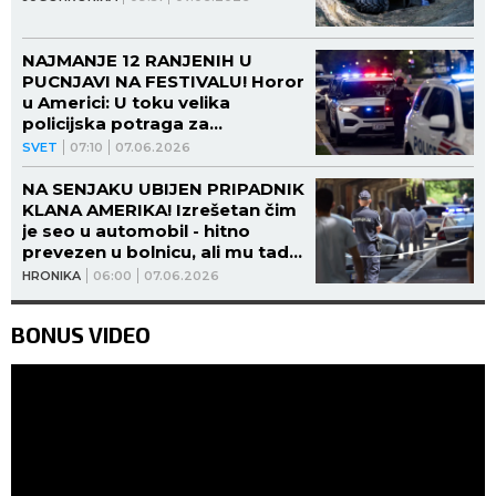
NAJMANJE 12 RANJENIH U
PUCNJAVI NA FESTIVALU! Horor
u Americi: U toku velika
policijska potraga za
napadačima!
SVET
07:10
07.06.2026
NA SENJAKU UBIJEN PRIPADNIK
KLANA AMERIKA! Izrešetan čim
je seo u automobil - hitno
prevezen u bolnicu, ali mu tada
nije bilo spasa!
HRONIKA
06:00
07.06.2026
BONUS VIDEO