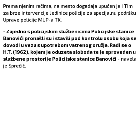
Prema njenim rečima, na mesto događaja upućen je i Tim
za brze intervencije Jedinice policije za specijalnu podršku
Uprave policije MUP-a TK.
-
Zajedno s policijskim službenicima Policijske stanice
Banovići pronašli su i stavili pod kontrolu osobu koja se
dovodi u vezu s upotrebom vatrenog oružja. Radi se o
H.T. (1962), kojem je oduzeta sloboda te je sproveden u
službene prostorije Policijske stanice Banovići
- navela
je Sprečić.