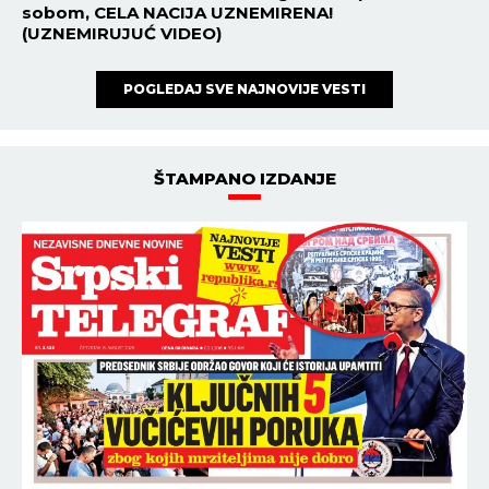
HRONIKA
21:56
05.08.2026
STRAVIČNO! Povređena žena u
požaru kod Čačka - VATRA
STIGLA DO KUĆA!
HRONIKA
21:33
05.08.2026
DIVLJAO PO AUTO-PUTU,
IŠAO 171 NA SAT TAMO GDE JE
OGRANIČENJE 100: Policija
zaustavila, pa privela Srbina u
Crnoj Gori
NAJNOVIJE
NAJČITANIJE
18:53
SRBIJA ŠOKIRALA SVET! Sin legende fudbala rešio
da zaigra za "orlove"!