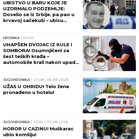
ME HOĆE VIŠE UBITI...
HRONIKA
09:59
UBILI PEKARA (73) TOKOM
INTIMNOG ODNOSA! Sud
doneo odluku u slučaju troje
osumnjičenih za ubistvo na
Karaburmi - detalji zločina
LEDE KRV U ŽILAMA!
HRONIKA
08:41
DRAMA NA ZVEZDARI! Bačena
bomba na terasu, eksplozija
raznela vozila i lokale!
HRONIKA
07:15
UBISTVO KOJE JE ŠOKIRALO
SRBIJU! Sveštenik lopatom
ubio Nebojšu tokom
odvikavanja od droge, tvrdio
da ga je SPASAO!