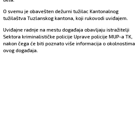
O svemu je obavešten dežurni tužilac Kantonalnog
tužilaštva Tuzlanskog kantona, koji rukovodi uviđajem.
Uviđajne radnje na mestu događaja obavljaju istražitelji
Sektora kriminalističke policije Uprave policije MUP-a TK,
nakon čega će biti poznato više informacija o okolnostima
ovog događaja.