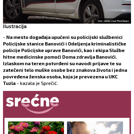
Foto: shutterstock/PhotoTamara
Ilustracija
-
Na mesto događaja upućeni su policijski službenici
Policijske stanice Banovići i Odeljenja kriminalističke
policije Policijske uprave Banovići, kao i ekipa Službe
hitne medicinske pomoći Doma zdravlja Banovići.
Izlaskom na teren potvrđeni su navodi prijave te su
zatečeni telo muške osobe bez znakova života i jedna
povređena ženska osoba, koja je prevezena u UKC
Tuzla
- kazala je Sprečić.