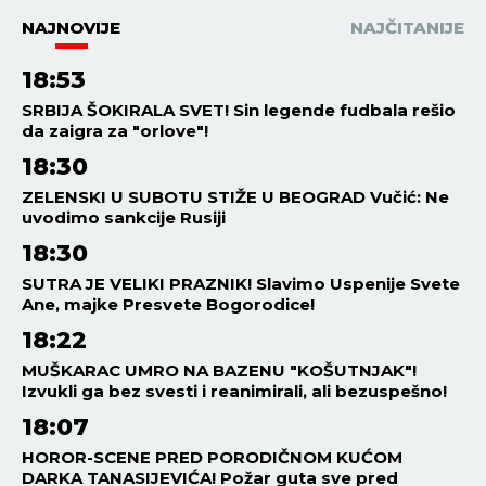
tukao je, pa pretio nožem!
HRONIKA
22:34
05.08.2026
UDARNO! Bačen molotovljev
koktel na poznati hotel na
Novom Beogradu!
HRONIKA
22:26
05.08.2026
HITNA PRUŽA POMOĆ
POVREĐENIMA! Težak sudar u
Grockoj!
HRONIKA
22:15
05.08.2026
TRAGEDIJA KOD POŽAREVCA!
Jedna osoba stradala u
požaru