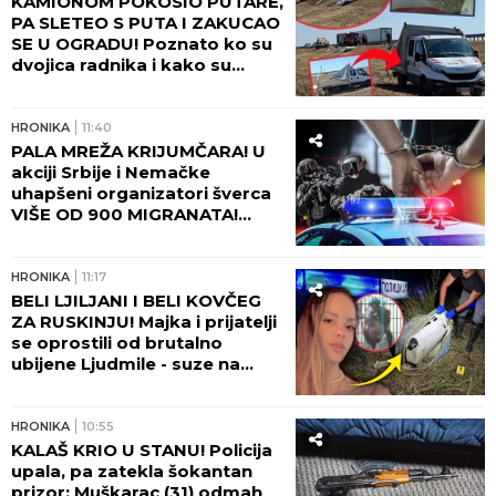
Novom Beogradu: Ceo soliter
u šoku!
HRONIKA
15:45
SAZNAJEMO! SIN UBIO MAJKU
NA NOVOM BEOGRADU!
HRONIKA
14:06
EVO ŠTA SE DEŠAVA S
VOZAČEM KAMIONA SMRTI!
Ovako se branio nakon
pogibije putara kod Šapca -
tužilaštvo odmah zatražilo
pritvor!
HRONIKA
13:45
SRPSKOM FUDBALERU
DEMOLIRAN BENTLI!
Skupocenom vozilu razbijena
stakla u privatnoj garaži
luksuznog naselja!