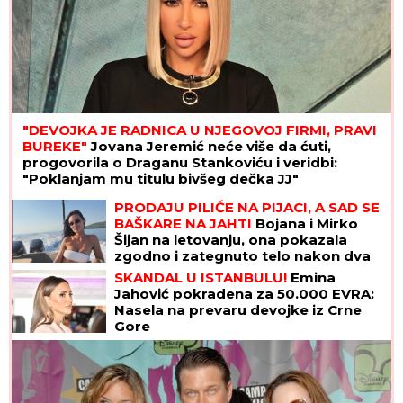
POZNAT JOŠ JEDAN UČESNIK ELITE 10
Filip Car
bez njega ne ulazi: Obratio se javnosti
Majka i ćerka Aneli Ahmić završile u
bolnici!
NOVAK ĐOKOVIĆ ČEKAO U REDU DA
KUPI SLADOLED
Prodavačica iz Crne
Gore otkrila nepoznat detalj o
našem teniseru, evo kako se ponaša
na letovanju