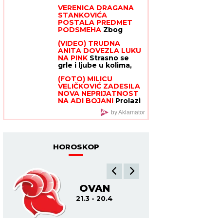
Cela kuća miriše na
izlasku iz "Elite 9"
VERENICA DRAGANA
njegova omiljena jela:
STANKOVIĆA
"On živi od ljubavi"
POSTALA PREDMET
PODSMEHA
Zbog
jednog detalja sa
(VIDEO) TRUDNA
veridbe je urnišu na
ANITA DOVEZLA LUKU
mrežama: "Bukvalno
NA PINK
Strasno se
dva dinara"
grle i ljube u kolima,
ne pušta ga: Blista
(FOTO) MILICU
pred porođaj
VELIČKOVIĆ ZADESILA
NOVA NEPRIJATNOST
NA ADI BOJANI
Prolazi
kroz agoniju, oglasila
by Aklamator
se i otkrila šta se
dešava nakon haosa
sa Terzom
HOROSKOP
OVAN
BIK
21.3 - 20.4
21.4 - 21.5