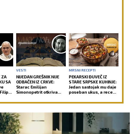
VESTI
MRSNI RECEPTI
 ZA
NIJEDAN GREŠNIK NIJE
PEKARSKI ĐUVEČ IZ
AKU SA
ODBAČEN IZ CRKVE:
STARE SRPSKE KUHINJE:
ve
Starac Emilijan
Jedan sastojak mu daje
Filipa
Simonopetrit otkriva
poseban ukus, a recept
zašto čovek ne sme da
je jednostavniji nego
 za
izgubi nadu
što mislite