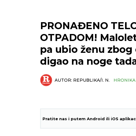
PRONAĐENO TELO
OTPADOM! Maloletn
pa ubio ženu zbog 
digao na noge tada
AUTOR:
REPUBLIKA/I. N.
HRONIKA
Pratite nas i putem Android ili iOS aplikac