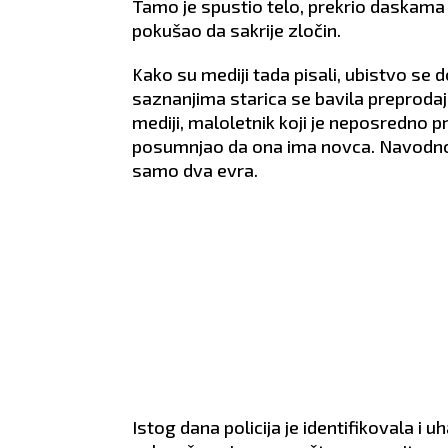
Tamo je spustio telo, prekrio daskama 
POSAO:
Danas ćete voditi
POSAO:
Potrudite se 
pokušao da sakrije zločin.
poverljive razgovore.
završite poslove oko
Pregovarate o novoj poziciji, a
dokumentacije i razra
Kako su mediji tada pisali, ubistvo se
postoji mogućnost odlaska
dobar plan koji će
saznanjima starica se bavila preprodaj
na poslovni put.
funkcionisati i u slučaj
mediji, maloletnik koji je neposredno p
LJUBAV:
Dobro raspoloženje
nepredviđenih okolnos
prožima trenutni odnos.
LJUBAV:
Zaboravite n
posumnjao da ona ima novca. Navodno, s
Danas ćete imati
poslovne obaveze kad
samo dva evra.
konstruktivan razgovor s
partnerom da ne bist
partnerom.
probudili sumnju.
ZDRAVLJE:
Odlično.
ZDRAVLJE:
Reuma.
Istog dana policija je identifikovala i 