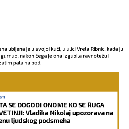
 ubijena je u svojoj kući, u ulici Vrela Ribnic, kada ju
 gurnuo, nakon čega je ona izgubila ravnotežu i
zatim pala na pod.
STI
TA SE DOGODI ONOME KO SE RUGA
VETINJI: Vladika Nikolaj upozorava na
enu ljudskog podsmeha