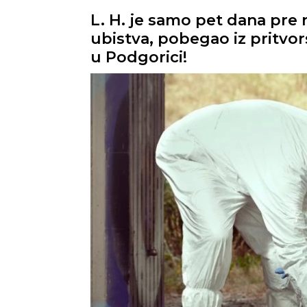
L. H. je samo pet dana pre
ubistva, pobegao iz pritvo
u Podgorici!