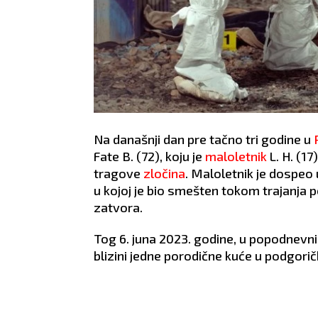
Na današnji dan pre tačno tri godine u
Fate B.
(72), koju je
maloletnik
L. H. (1
tragove
zločina
. Maloletnik je dospeo
u kojoj je bio smešten tokom trajanja 
zatvora.
Tog 6. juna 2023. godine, u popodnevni
blizini jedne porodične kuće u podgorič