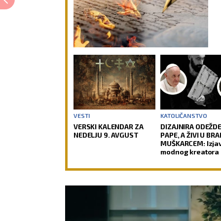
VESTI
KATOLIČANSTVO
VERSKI KALENDAR ZA
DIZAJNIRA ODEŽDE
NEDELJU 9. AVGUST
PAPE, A ŽIVI U BR
MUŠKARCEM: Izja
modnog kreatora 
Sorčinela otvorile
neprijatno pitanje
Katoličku crkvu