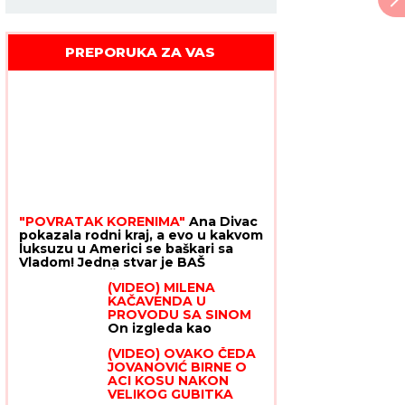
PREPORUKA ZA VAS
"POVRATAK KORENIMA"
Ana Divac
pokazala rodni kraj, a evo u kakvom
luksuzu u Americi se baškari sa
Vladom! Jedna stvar je BAŠ
PRIVUKLA PAŽNJU (FOTO)
(VIDEO) MILENA
KAČAVENDA U
PROVODU SA SINOM
On izgleda kao
maneken, a ona u
(VIDEO) OVAKO ČEDA
dugoj haljini sa
JOVANOVIĆ BIRNE O
kristalima - Napustila
ACI KOSU NAKON
Srbiju, evo kako
VELIKOG GUBITKA
provodi vreme po