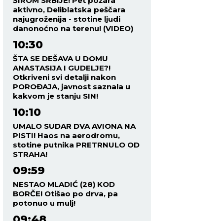
ŠIROM SRBIJE! Pet požara
aktivno, Deliblatska peščara
najugroženija - stotine ljudi
danonoćno na terenu! (VIDEO)
10:30
ŠTA SE DEŠAVA U DOMU
ANASTASIJA I GUDELJE?!
Otkriveni svi detalji nakon
POROĐAJA, javnost saznala u
kakvom je stanju SIN!
10:10
UMALO SUDAR DVA AVIONA NA
PISTI! Haos na aerodromu,
stotine putnika PRETRNULO OD
STRAHA!
09:59
NESTAO MLADIĆ (28) KOD
BORČE! Otišao po drva, pa
potonuo u mulj!
09:48