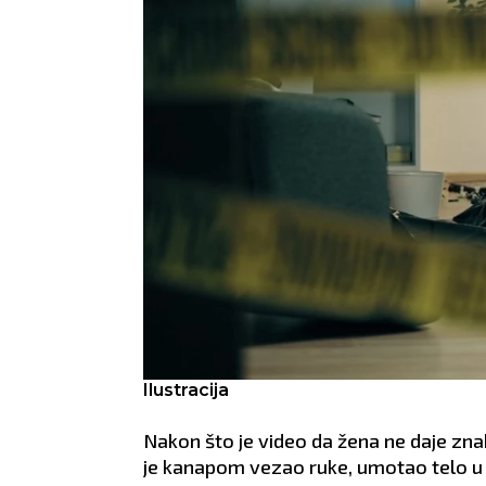
Ilustracija
JARAC
VODO
Nakon što je video da žena ne daje zna
21.12 - 21.1
21.1 - 
je kanapom vezao ruke, umotao telo u 