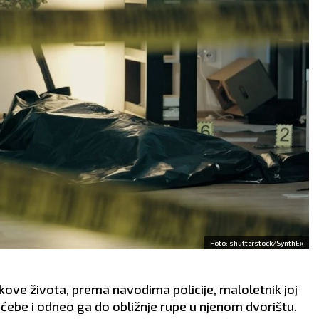
Foto: shutterstock/SynthEx
LIJA
RIBE
kove života, prema navodima policije, maloletnik joj
19.2
19.2 - 20.3
ćebe i odneo ga do obližnje rupe u njenom dvorištu.