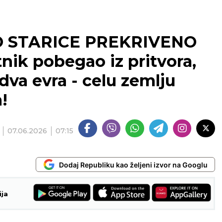
 STARICE PREKRIVENO
ik pobegao iz pritvora,
dva evra - celu zemlju
!
07.06.2026
07:15
Dodaj Republiku kao željeni izvor na Googlu
ija