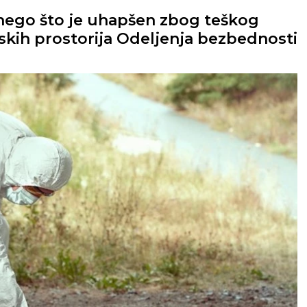
 nego što je uhapšen zbog teškog
rskih prostorija Odeljenja bezbednosti