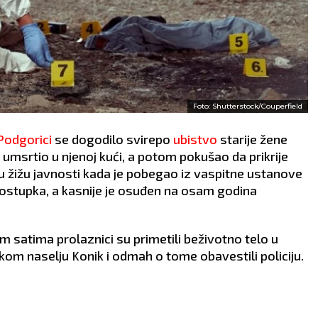
Foto: Shutterstock/Couperfield
Podgorici
se dogodilo svirepo
ubistvo
starije žene
7) umsrtio u njenoj kući, a potom pokušao da prikrije
 u žižu javnosti kada je pobegao iz vaspitne ustanove
postupka, a kasnije je osuđen na osam godina
m satima prolaznici su primetili beživotno telo u
kom naselju Konik i odmah o tome obavestili policiju.