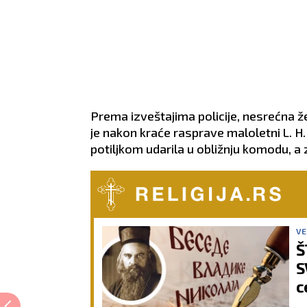
Prema izveštajima policije, nesrećna žena
je nakon kraće rasprave maloletni L. H.
potiljkom udarila u obližnju komodu, a 
VE
Š
S
c