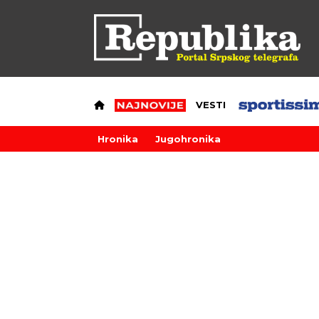
VESTI
Hronika
Jugohronika