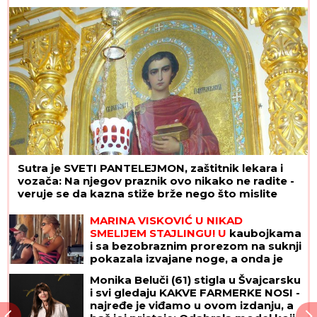
izdužuje figuru, a onda se vratila
prepoznatljivom stilu
Sutra je SVETI PANTELEJMON, zaštitnik lekara i
vozača: Na njegov praznik ovo nikako ne radite -
veruje se da kazna stiže brže nego što mislite
MARINA VISKOVIĆ U NIKAD
SMELIJEM STAJLINGU! U
kaubojkama
i sa bezobraznim prorezom na suknji
pokazala izvajane noge, a onda je
sevnulo i više nego što je planirala
Monika Beluči (61) stigla u Švajcarsku
(Foto)
i svi gledaju KAKVE FARMERKE NOSI -
najređe je viđamo u ovom izdanju, a