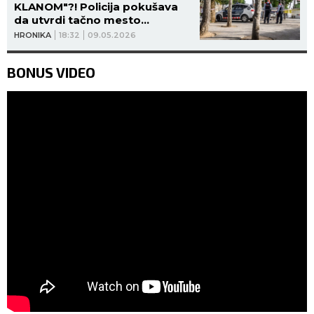
KLANOM"?! Policija pokušava
da utvrdi tačno mesto
pucnjave, žrtva odbija saradnju!
HRONIKA
18:32
09.05.2026
BONUS VIDEO