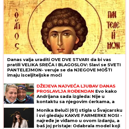
Danas valja uraditi OVE DVE STVARI da bi vas
pratili VELIKA SREĆA I BLAGOSLOV: Slavi se SVETI
PANTELEJMON- veruje se da NJEGOVE MOŠTI
imaju isceljiteljske moći
DŽEJEVA NAJVEĆA LJUBAV DANAS
PROSLAVLJA ROĐENDAN
Evo kako
Andrijana sada izgleda: Nije u
kontaktu sa njegovim ćerkama, a
jedan detalj svi komentarišu
Monika Beluči (61) stigla u Švajcarsku
i svi gledaju KAKVE FARMERKE NOSI -
najređe je viđamo u ovom izdanju, a
baš joj pristaje: Odabrala model koji