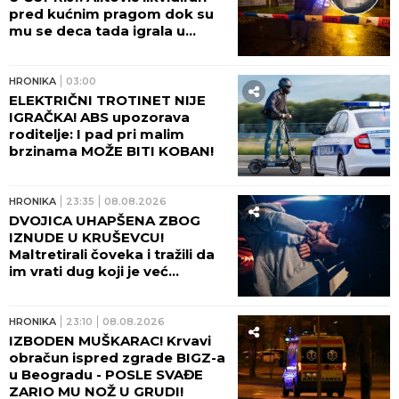
pred kućnim pragom dok su
mu se deca tada igrala u
dvorištu!
HRONIKA
03:00
ELEKTRIČNI TROTINET NIJE
IGRAČKA! ABS upozorava
roditelje: I pad pri malim
brzinama MOŽE BITI KOBAN!
HRONIKA
23:35
08.08.2026
DVOJICA UHAPŠENA ZBOG
IZNUDE U KRUŠEVCU!
Maltretirali čoveka i tražili da
im vrati dug koji je već
otplatio uz debelu kamatu!
HRONIKA
23:10
08.08.2026
IZBODEN MUŠKARAC! Krvavi
obračun ispred zgrade BIGZ-a
u Beogradu - POSLE SVAĐE
ZARIO MU NOŽ U GRUDI!