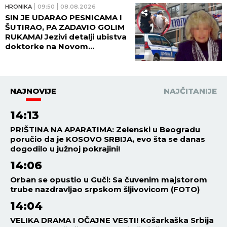
HRONIKA
09:50
08.08.2026
SIN JE UDARAO PESNICAMA I
ŠUTIRAO, PA ZADAVIO GOLIM
RUKAMA! Jezivi detalji ubistva
doktorke na Novom
Beogradu: POLICAJCI REKLI
DA OVAKVU SUROVOST NE
PAMTE!
NAJNOVIJE
NAJČITANIJE
14:13
PRIŠTINA NA APARATIMA: Zelenski u Beogradu
poručio da je KOSOVO SRBIJA, evo šta se danas
dogodilo u južnoj pokrajini!
14:06
Orban se opustio u Guči: Sa čuvenim majstorom
trube nazdravljao srpskom šljivovicom (FOTO)
14:04
VELIKA DRAMA I OČAJNE VESTI! Košarkaška Srbija