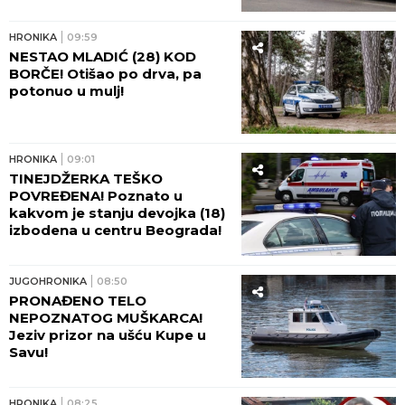
HRONIKA
09:59
NESTAO MLADIĆ (28) KOD
BORČE! Otišao po drva, pa
potonuo u mulj!
HRONIKA
09:01
TINEJDŽERKA TEŠKO
POVREĐENA! Poznato u
kakvom je stanju devojka (18)
izbodena u centru Beograda!
JUGOHRONIKA
08:50
PRONAĐENO TELO
NEPOZNATOG MUŠKARCA!
Jeziv prizor na ušću Kupe u
Savu!
HRONIKA
08:25