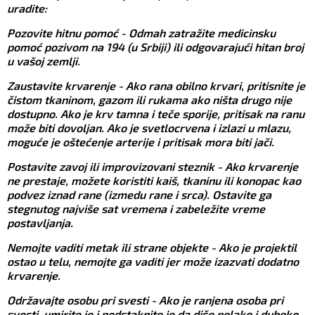
uradite:
Pozovite hitnu pomoć - Odmah zatražite medicinsku
pomoć pozivom na 194 (u Srbiji) ili odgovarajući hitan broj
u vašoj zemlji.
Zaustavite krvarenje - Ako rana obilno krvari, pritisnite je
čistom tkaninom, gazom ili rukama ako ništa drugo nije
dostupno. Ako je krv tamna i teče sporije, pritisak na ranu
može biti dovoljan. Ako je svetlocrvena i izlazi u mlazu,
moguće je oštećenje arterije i pritisak mora biti jači.
Postavite zavoj ili improvizovani steznik - Ako krvarenje
ne prestaje, možete koristiti kaiš, tkaninu ili konopac kao
podvez iznad rane (izmedu rane i srca). Ostavite ga
stegnutog najviše sat vremena i zabeležite vreme
postavljanja.
Nemojte vaditi metak ili strane objekte - Ako je projektil
ostao u telu, nemojte ga vaditi jer može izazvati dodatno
krvarenje.
Održavajte osobu pri svesti - Ako je ranjena osoba pri
svesti, umirite je i podstaknite je da diše polako i duboko.