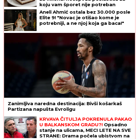
koju vam šporet nije potreban
Aneli Ahmić ostala bez 30.000 posle
Elite 9! "Novac je otišao kome je
potrebniji, a ne njoj koja ga baca!"
Zanimljiva naredna destinacija: Bivši košarkaš
Partizana napušta Evroligu
KRVAVA ČITULJA POKRENULA PAKAO
U BALKANSKOM GRADU?!
Opsadno
stanje na ulicama, MECI LETE NA SVE
STRANE: Drama počela ubistvom na