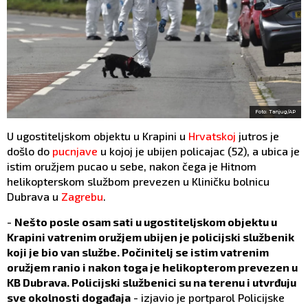
Foto: Tanjug/AP
U ugostiteljskom objektu u Krapini u
Hrvatskoj
jutros je
došlo do
pucnjave
u kojoj je ubijen policajac (52), a ubica je
istim oružjem pucao u sebe, nakon čega je Hitnom
helikopterskom službom prevezen u Kliničku bolnicu
Dubrava u
Zagrebu
.
-
Nešto posle osam sati u ugostiteljskom objektu u
Krapini vatrenim oružjem ubijen je policijski službenik
koji je bio van službe. Počinitelj se istim vatrenim
oružjem ranio i nakon toga je helikopterom prevezen u
KB Dubrava. Policijski službenici su na terenu i utvrđuju
sve okolnosti događaja
- izjavio je portparol Policijske