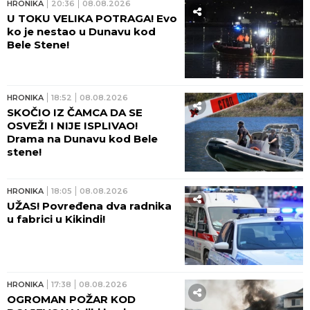
HRONIKA
20:36
08.08.2026
U TOKU VELIKA POTRAGA! Evo
ko je nestao u Dunavu kod
Bele Stene!
HRONIKA
18:52
08.08.2026
SKOČIO IZ ČAMCA DA SE
OSVEŽI I NIJE ISPLIVAO!
Drama na Dunavu kod Bele
stene!
HRONIKA
18:05
08.08.2026
UŽAS! Povređena dva radnika
u fabrici u Kikindi!
HRONIKA
17:38
08.08.2026
OGROMAN POŽAR KOD