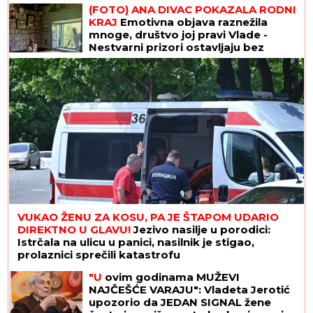
sastanku zbog duga Zviceru, onda je
(FOTO) ANA DIVAC POKAZALA RODNI
usledio HAOS (FOTO)
KRAJ
Emotivna objava raznežila
mnoge, društvo joj pravi Vlade -
Nestvarni prizori ostavljaju bez
daha: "Povratak korenima"
VUKAO ŽENU ZA KOSU, PA JE ŠTAPOM UDARIO
DIREKTNO U GLAVU!
Jezivo nasilje u porodici:
Istrčala na ulicu u panici, nasilnik je stigao,
prolaznici sprečili katastrofu
"U
ovim godinama MUŽEVI
NAJČEŠĆE VARAJU": Vladeta Jerotić
upozorio da JEDAN SIGNAL žene