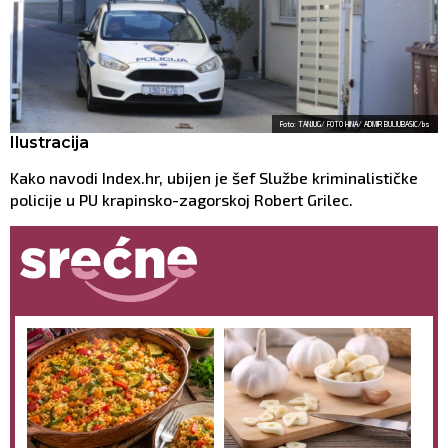
Foto: TANJUG/ FOTO HINA/ ADMIR BULJUBASIC/bs
Ilustracija
Kako navodi Index.hr, ubijen je šef Službe kriminalističke
policije u PU krapinsko-zagorskoj Robert Grilec.