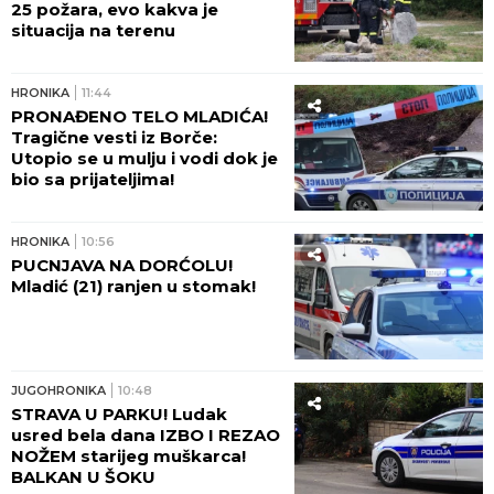
25 požara, evo kakva je
situacija na terenu
HRONIKA
11:44
PRONAĐENO TELO MLADIĆA!
Tragične vesti iz Borče:
Utopio se u mulju i vodi dok je
bio sa prijateljima!
HRONIKA
10:56
PUCNJAVA NA DORĆOLU!
Mladić (21) ranjen u stomak!
JUGOHRONIKA
10:48
STRAVA U PARKU! Ludak
usred bela dana IZBO I REZAO
NOŽEM starijeg muškarca!
BALKAN U ŠOKU