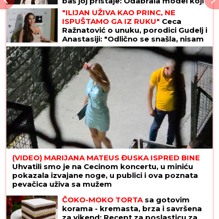
baš joj pristaje: Odabrala model koji
izdužuje figuru, a onda se vratila
"ILIJAN UŽIVA KAO PRINC, NE
prepoznatljivom stilu
ISPUŠTAMO GA IZ RUKU"
Ceca
Ražnatović o unuku, porodici Gudelj i
Anastasiji: "Odlično se snašla, nisam
je savetovala", spomenula i novi
album posle 10 godina
(VIDEO) MARIJANA MATEUS ĐUSKA ISPRED BINE
Uhvatili smo je na Cecinom koncertu, u miniću
pokazala izvajane noge, u publici i ova poznata
pevačica uživa sa mužem
ČOKO-MOKO TORTA
sa gotovim
korama - kremasta, brza i savršena
za vikend: Recept za poslasticu za