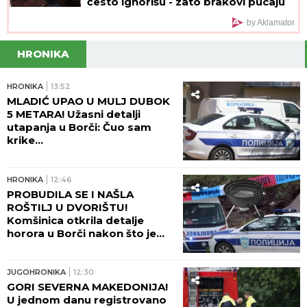
često ignorišu - zato brakovi pucaju
by Aklamator
HRONIKA
HRONIKA
13:52
MLADIĆ UPAO U MULJ DUBOK
5 METARA! Užasni detalji
utapanja u Borči: Čuo sam
krike...
HRONIKA
12:46
PROBUDILA SE I NAŠLA
ROŠTILJ U DVORIŠTU!
Komšinica otkrila detalje
horora u Borči nakon što je
telo mladića izvučeno iz mulja:
"ŠTA LI SU RADILI U KANALU?!"
JUGOHRONIKA
12:30
GORI SEVERNA MAKEDONIJA!
U jednom danu registrovano