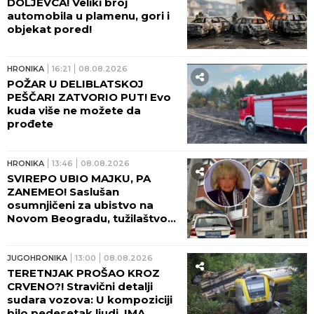
DOLJEVCA! Veliki broj
automobila u plamenu, gori i
objekat pored!
HRONIKA
16:21
08.08.2026
POŽAR U DELIBLATSKOJ
PEŠČARI ZATVORIO PUT! Evo
kuda više ne možete da
prođete
HRONIKA
13:46
08.08.2026
SVIREPO UBIO MAJKU, PA
ZANEMEO! Saslušan
osumnjičeni za ubistvo na
Novom Beogradu, tužilaštvo
traži pritvor!
JUGOHRONIKA
13:00
08.08.2026
TERETNJAK PROŠAO KROZ
CRVENO?! Stravični detalji
sudara vozova: U kompoziciji
bilo pedesetak ljudi, IMA