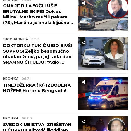
ONA JE BILA "OČI I UŠI"
BRUTALNE EKIPE! Dok su
Milica i Marko mučili pekara
(73), Martina je imala ključnu
ulogu - nakon zločina
"počastila" sebe novim
automobilom!
JUGOHRONIKA
07:15
DOKTORKU TUKIĆ UBIO BIVŠI
SUPRUG! Željko besomučno
ubadao ženu, pa joj tada dao
SRAMNU ČITULJU: "Adio,
voljena!"
HRONIKA
06:21
TINEJDŽERKA (18) IZBODENA
NOŽEM! Horor u Beogradu!
HRONIKA
06:00
SVEDOK UBISTVA IZREŠETAN
U ĆUPRIJI! Alitović likvidiran