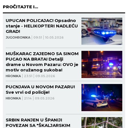
PROČITAJTE I...
UPUCAN POLICAJAC! Opsadno
stanje - HELIKOPTERI NADLEĆU
GRAD!
JUGOHRONIKA
09:51
10.05.2026
MUŠKARAC ZAJEDNO SA SINOM
PUCAO NA BRATA! Detalji
drame u Novom Pazaru: OVO je
motiv oružanog sukoba!
HRONIKA
23:51
09.05.2026
PUCNJAVA U NOVOM PAZARU!
Sve vrvi od policije!
HRONIKA
21:14
09.05.2026
SRBIN RANJEN U ŠPANIJI
POVEZAN SA "ŠKALJARSKIM