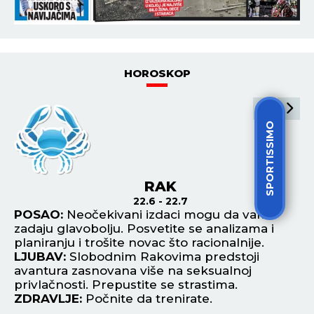
HOROSKOP
SPORTISSIMO
RAK
22.6 - 22.7
do
POSAO:
Neočekivani izdaci mogu da vam
P
zadaju glavobolju. Posvetite se analizama i
sa
planiranju i trošite novac što racionalnije.
po
LJUBAV:
Slobodnim Rakovima predstoji
re
e
avantura zasnovana više na seksualnoj
L
privlačnosti. Prepustite se strastima.
za
ZDRAVLJE:
Počnite da trenirate.
pu
Z