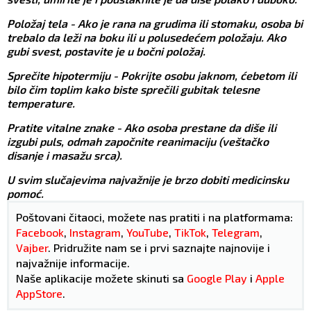
Položaj tela - Ako je rana na grudima ili stomaku, osoba bi
trebalo da leži na boku ili u polusedećem položaju. Ako
gubi svest, postavite je u bočni položaj.
Sprečite hipotermiju - Pokrijte osobu jaknom, ćebetom ili
bilo čim toplim kako biste sprečili gubitak telesne
temperature.
Pratite vitalne znake - Ako osoba prestane da diše ili
izgubi puls, odmah započnite reanimaciju (veštačko
disanje i masažu srca).
U svim slučajevima najvažnije je brzo dobiti medicinsku
pomoć.
Poštovani čitaoci, možete nas pratiti i na platformama:
Facebook
,
Instagram
,
YouTube
,
TikTok
,
Telegram
,
Vajber
. Pridružite nam se i prvi saznajte najnovije i
najvažnije informacije.
Naše aplikacije možete skinuti sa
Google Play
i
Apple
AppStore
.