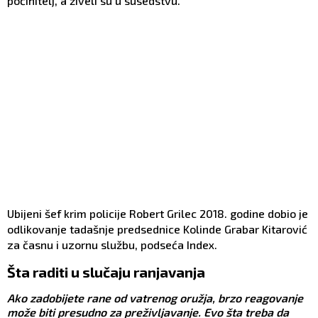
počinitelj, a živeli su u susedstvu.
Ubijeni šef krim policije Robert Grilec 2018. godine dobio je
odlikovanje tadašnje predsednice Kolinde Grabar Kitarović
za časnu i uzornu službu, podseća Index.
Šta raditi u slučaju ranjavanja
Ako zadobijete rane od vatrenog oružja, brzo reagovanje
može biti presudno za preživljavanje. Evo šta treba da