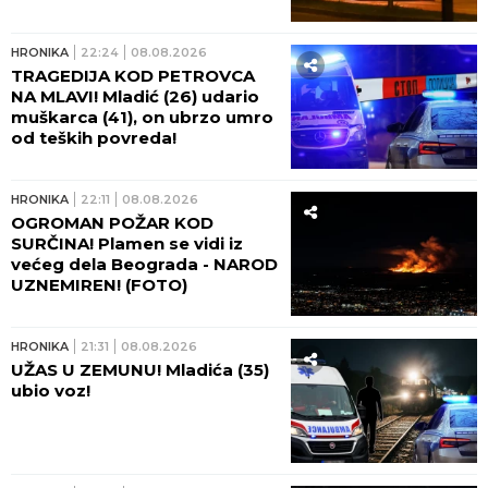
HRONIKA
22:24
08.08.2026
TRAGEDIJA KOD PETROVCA
NA MLAVI! Mladić (26) udario
muškarca (41), on ubrzo umro
od teških povreda!
HRONIKA
22:11
08.08.2026
OGROMAN POŽAR KOD
SURČINA! Plamen se vidi iz
većeg dela Beograda - NAROD
UZNEMIREN! (FOTO)
HRONIKA
21:31
08.08.2026
UŽAS U ZEMUNU! Mladića (35)
ubio voz!