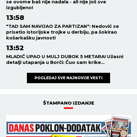
se ovome baš nije nadala - ali nije još sve
izgubljeno!
13:58
"TAD SAM NAVIJAO ZA PARTIZAN": Nedović se
prisetio istorijske trojke u derbiju, pa šokirao
košarkašku javnost!
13:52
MLADIĆ UPAO U MULJ DUBOK 5 METARA! Užasni
detalji utapanja u Borči: Čuo sam krike...
POGLEDAJ SVE NAJNOVIJE VESTI
ŠTAMPANO IZDANJE