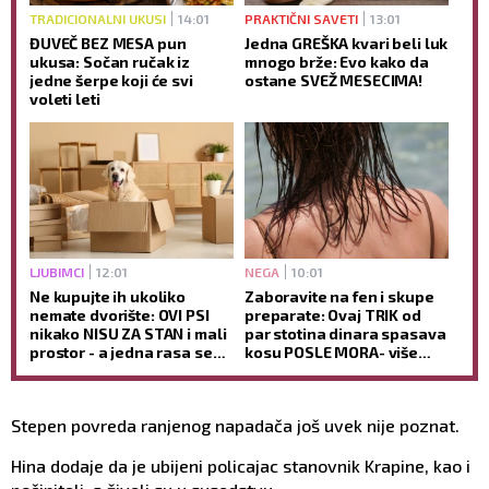
TRADICIONALNI UKUSI
14:01
PRAKTIČNI SAVETI
13:01
ĐUVEČ BEZ MESA pun
Jedna GREŠKA kvari beli luk
ukusa: Sočan ručak iz
mnogo brže: Evo kako da
jedne šerpe koji će svi
ostane SVEŽ MESECIMA!
voleti leti
LJUBIMCI
12:01
NEGA
10:01
Ne kupujte ih ukoliko
Zaboravite na fen i skupe
nemate dvorište: OVI PSI
preparate: Ovaj TRIK od
nikako NISU ZA STAN i mali
par stotina dinara spasava
prostor - a jedna rasa se
kosu POSLE MORA- više
posebno izdvaja kao
neće biti KAO SLAMA
temperamentna!
Stepen povreda ranjenog napadača još uvek nije poznat.
Hina dodaje da je ubijeni policajac stanovnik Krapine, kao i