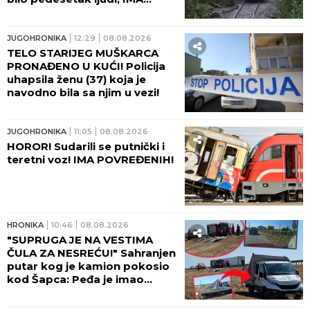
TEŠKO POVREĐENIH!
JUGOHRONIKA
12:29
08.08.2026
TELO STARIJEG MUŠKARCA
PRONAĐENO U KUĆI! Policija
uhapsila ženu (37) koja je
navodno bila sa njim u vezi!
JUGOHRONIKA
11:05
08.08.2026
HOROR! Sudarili se putnički i
teretni voz! IMA POVREĐENIH!
HRONIKA
10:46
08.08.2026
"SUPRUGA JE NA VESTIMA
ČULA ZA NESREĆU!" Sahranjen
putar kog je kamion pokosio
kod Šapca: Peđa je imao
samo JEDNU ŽELJU!