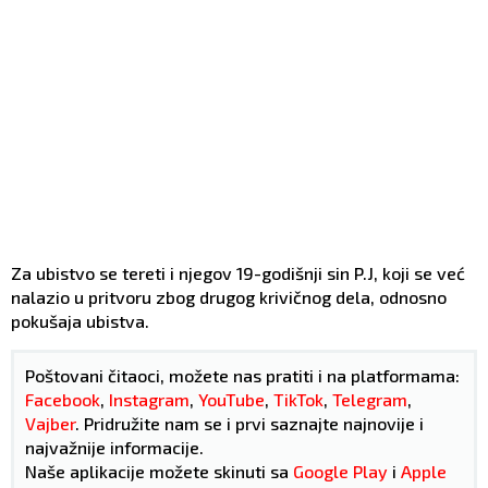
Za ubistvo se tereti i njegov 19-godišnji sin P.J, koji se već
nalazio u pritvoru zbog drugog krivičnog dela, odnosno
pokušaja ubistva.
Poštovani čitaoci, možete nas pratiti i na platformama:
Facebook
,
Instagram
,
YouTube
,
TikTok
,
Telegram
,
Vajber
. Pridružite nam se i prvi saznajte najnovije i
najvažnije informacije.
Naše aplikacije možete skinuti sa
Google Play
i
Apple