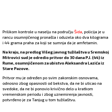
Prilikom kontrole u naselju na području
Šida
, policija je u
rancu osumnjičenog pronašla i oduzela oko dva kilograma
i 44 grama praha za koji se sumnja da je amfetamin.
Na kraju, na predlog Višeg javnog tužilaštva u Sremskoj
Mitrovici sud je odredio pritvor do 30 dana P.J. (44) iz
Rume, osumnjičenom za ubistvo Aleksandra Lazića iz
Stare Pazove.
Pritvor mu je određen po svim zakonskim osnovama,
odnosno zbog opasnosti od bekstva, da ne bi uticao na
svedoke, da ne bi ponovio krivično delo u kratkom
vremenskom periodu i zbog uznemirenja javnosti,
potvrđeno je za Tanjug u tom tužilaštvu.