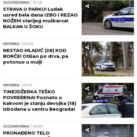
JUGOHRONIKA
10:48
STRAVA U PARKU! Ludak
usred bela dana IZBO I REZAO
NOŽEM starijeg muškarca!
BALKAN U ŠOKU
HRONIKA
09:59
NESTAO MLADIĆ (28) KOD
BORČE! Otišao po drva, pa
potonuo u mulj!
HRONIKA
09:01
TINEJDŽERKA TEŠKO
POVREĐENA! Poznato u
kakvom je stanju devojka (18)
izbodena u centru Beograda!
JUGOHRONIKA
08:50
PRONAĐENO TELO