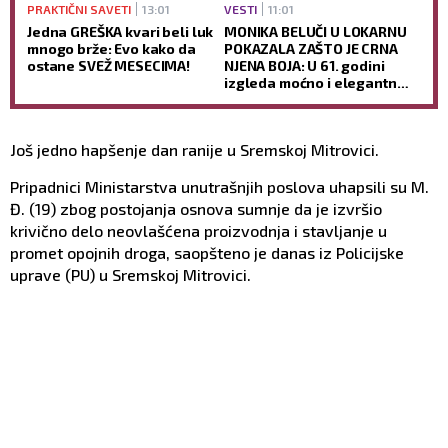
PRAKTIČNI SAVETI
13:01
VESTI
11:01
Jedna GREŠKA kvari beli luk
MONIKA BELUČI U LOKARNU
mnogo brže: Evo kako da
POKAZALA ZAŠTO JE CRNA
ostane SVEŽ MESECIMA!
NJENA BOJA: U 61. godini
izgleda moćno i elegantno,
dok jedan detalj SVI
komentarišu (FOTO)
Još jedno hapšenje dan ranije u Sremskoj Mitrovici.
Pripadnici Ministarstva unutrašnjih poslova uhapsili su M.
Đ. (19) zbog postojanja osnova sumnje da je izvršio
krivično delo neovlašćena proizvodnja i stavljanje u
promet opojnih droga, saopšteno je danas iz Policijske
uprave (PU) u Sremskoj Mitrovici.