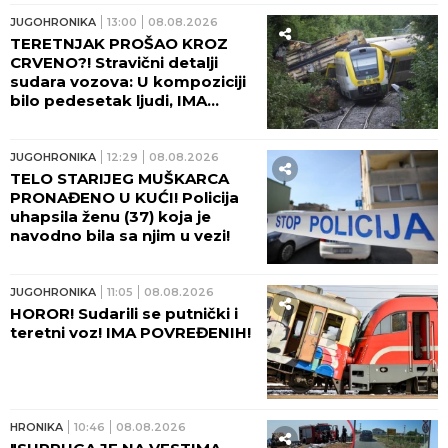
JUGOHRONIKA
13:00
08.08.2026
TERETNJAK PROŠAO KROZ
CRVENO?! Stravični detalji
sudara vozova: U kompoziciji
bilo pedesetak ljudi, IMA
TEŠKO POVREĐENIH!
JUGOHRONIKA
12:29
08.08.2026
TELO STARIJEG MUŠKARCA
PRONAĐENO U KUĆI! Policija
uhapsila ženu (37) koja je
navodno bila sa njim u vezi!
JUGOHRONIKA
11:05
08.08.2026
HOROR! Sudarili se putnički i
teretni voz! IMA POVREĐENIH!
HRONIKA
10:46
08.08.2026