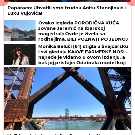
Paparaco: Uhvatili smo trudnu Anitu Stanojlović i
Luku Vujovića!
Ovako izgleda PORODIČNA KUĆA
Jovane Jeremić na Ibarskoj
magistrali: Ovde je živela sa
roditeljima, BILI POZNATI PO JEDNOJ
STVARI!
Monika Beluči (61) stigla u Švajcarsku
i svi gledaju KAKVE FARMERKE NOSI -
najređe je viđamo u ovom izdanju, a
baš joj pristaje: Odabrala model koji
izdužuje figuru, a onda se vratila
prepoznatljivom stilu