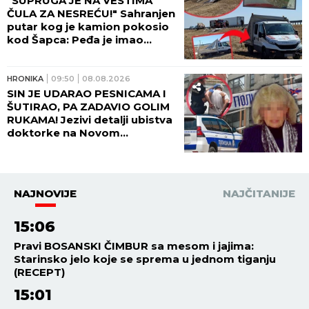
"SUPRUGA JE NA VESTIMA
ČULA ZA NESREĆU!" Sahranjen
putar kog je kamion pokosio
kod Šapca: Peđa je imao
samo JEDNU ŽELJU!
HRONIKA
09:50
08.08.2026
SIN JE UDARAO PESNICAMA I
ŠUTIRAO, PA ZADAVIO GOLIM
RUKAMA! Jezivi detalji ubistva
doktorke na Novom
Beogradu: POLICAJCI REKLI
DA OVAKVU SUROVOST NE
PAMTE!
NAJNOVIJE
NAJČITANIJE
15:06
Pravi BOSANSKI ČIMBUR sa mesom i jajima:
Starinsko jelo koje se sprema u jednom tiganju
(RECEPT)
15:01