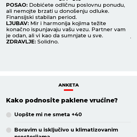
ka
POSAO:
Dobićete odličnu poslovnu ponudu,
P
ali nemojte brzati u donošenju odluke.
od
Finansijski stabilan period.
Ti
LJUBAV:
Mir i harmonija kojima težite
si
konačno ispunjavaju vašu vezu. Partner vam
L
je odan, ali vi kao da sumnjate u sve.
je
ZDRAVLJE:
Solidno.
ne
Z
ANKETA
Kako podnosite paklene vrućine?
Uopšte mi ne smeta +40
Boravim u isključivo u klimatizovanim
prostorijama