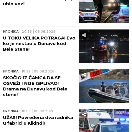
ubio voz!
HRONIKA
20:36
08.08.2026
U TOKU VELIKA POTRAGA! Evo
ko je nestao u Dunavu kod
Bele Stene!
HRONIKA
18:52
08.08.2026
SKOČIO IZ ČAMCA DA SE
OSVEŽI I NIJE ISPLIVAO!
Drama na Dunavu kod Bele
stene!
HRONIKA
18:05
08.08.2026
UŽAS! Povređena dva radnika
u fabrici u Kikindi!