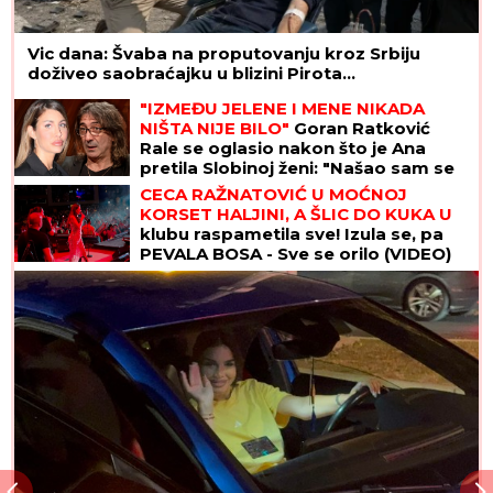
Vic dana: Švaba na proputovanju kroz Srbiju
doživeo saobraćajku u blizini Pirota...
"IZMEĐU JELENE I MENE NIKADA
NIŠTA NIJE BILO"
Goran Ratković
Rale se oglasio nakon što je Ana
pretila Slobinoj ženi: "Našao sam se
između prijatelja i žene koju volim
CECA RAŽNATOVIĆ U MOĆNOJ
najviše na svetu!"
KORSET HALJINI, A ŠLIC DO KUKA U
klubu raspametila sve! Izula se, pa
PEVALA BOSA - Sve se orilo (VIDEO)