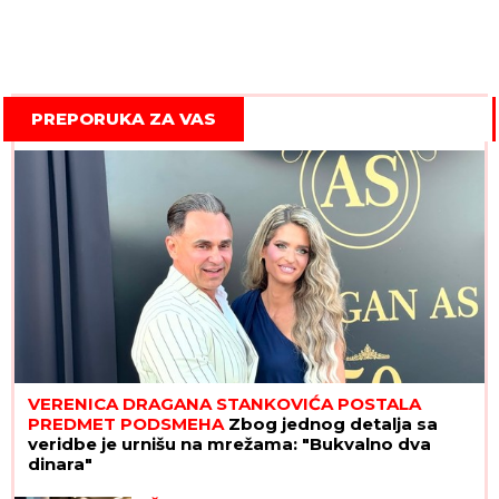
PREPORUKA ZA VAS
VERENICA DRAGANA STANKOVIĆA POSTALA
PREDMET PODSMEHA
Zbog jednog detalja sa
veridbe je urnišu na mrežama: "Bukvalno dva
dinara"