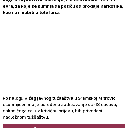
evra, za koje se sumnja da potiču od prodaje narkotika,
kao i tri mobilna telefona.
Po nalogu Višeg javnog tužilaštva u Sremskoj Mitrovici,
osumnjičenima je određeno zadržavanje do 48 časova,
nakon čega će, uz krivičnu prijavu, biti privedeni
nadležnom tužilaštvu.