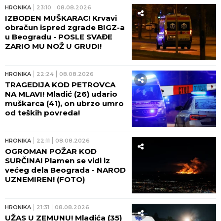
HRONIKA
23:10
08.08.2026
IZBODEN MUŠKARAC! Krvavi
obračun ispred zgrade BIGZ-a
u Beogradu - POSLE SVAĐE
ZARIO MU NOŽ U GRUDI!
HRONIKA
22:24
08.08.2026
TRAGEDIJA KOD PETROVCA
NA MLAVI! Mladić (26) udario
muškarca (41), on ubrzo umro
od teških povreda!
HRONIKA
22:11
08.08.2026
OGROMAN POŽAR KOD
SURČINA! Plamen se vidi iz
većeg dela Beograda - NAROD
UZNEMIREN! (FOTO)
HRONIKA
21:31
08.08.2026
UŽAS U ZEMUNU! Mladića (35)