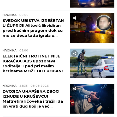
HRONIKA
06:00
SVEDOK UBISTVA IZREŠETAN
U ĆUPRIJI! Alitović likvidiran
pred kućnim pragom dok su
mu se deca tada igrala u
dvorištu!
HRONIKA
03:00
ELEKTRIČNI TROTINET NIJE
IGRAČKA! ABS upozorava
roditelje: I pad pri malim
brzinama MOŽE BITI KOBAN!
HRONIKA
23:35
08.08.2026
DVOJICA UHAPŠENA ZBOG
IZNUDE U KRUŠEVCU!
Maltretirali čoveka i tražili da
im vrati dug koji je već
otplatio uz debelu kamatu!