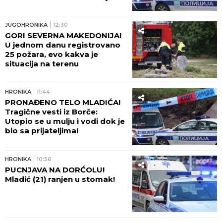
telo mladića izvučeno iz mulja:
"ŠTA LI SU RADILI U KANALU?!"
JUGOHRONIKA
12:30
GORI SEVERNA MAKEDONIJA!
U jednom danu registrovano
25 požara, evo kakva je
situacija na terenu
HRONIKA
11:44
PRONAĐENO TELO MLADIĆA!
Tragične vesti iz Borče:
Utopio se u mulju i vodi dok je
bio sa prijateljima!
HRONIKA
10:56
PUCNJAVA NA DORĆOLU!
Mladić (21) ranjen u stomak!