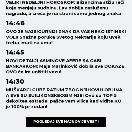
VELIKI NEDELJNI HOROSKOP: Blizancima stižu reči
koje menjaju sudbinu, Lav dobija zasluženu
nagradu, a sreća je na strani samo jednog znaka
14:46
OVO JE NAJSIGURNIJI ZNAK DA VAS NEKO ISTINSKI
VOLI! Snažna poruka Svetog Nektarija koju uvek
treba imati na umu!
14:45
NOVI DETALJI ASMINOVE AFERE SA GABI
BANKARKOM: Maja Marinković dobila sve DOKAZE,
OVO će im uništiti vezu!
14:30
MUŠKARCI GUBE RAZUM ZBOG NJIHOVIH OBLINA,
A SVE SU SUILIKONSKEOSIM NJE! Ovo su TOP 5
dekoltea estrade, pašće vam vilica kad vidite KO
je 100% prirodan!
POGLEDAJ SVE NAJNOVIJE VESTI