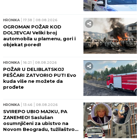
HRONIKA
17:38
08.08.2026
OGROMAN POŽAR KOD
DOLJEVCA! Veliki broj
automobila u plamenu, gori i
objekat pored!
HRONIKA
16:21
08.08.2026
POŽAR U DELIBLATSKOJ
PEŠČARI ZATVORIO PUT! Evo
kuda više ne možete da
prođete
HRONIKA
13:46
08.08.2026
SVIREPO UBIO MAJKU, PA
ZANEMEO! Saslušan
osumnjičeni za ubistvo na
Novom Beogradu, tužilaštvo
traži pritvor!