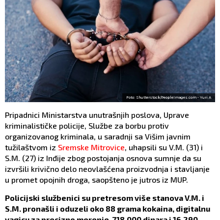
Foto: Shutterstock/PeopleImages.com - Yuri A
Pripadnici Ministarstva unutrašnjih poslova, Uprave
kriminalističke policije, Službe za borbu protiv
organizovanog kriminala, u saradnji sa Višim javnim
tužilaštvom iz
Sremske Mitrovice
, uhapsili su V.M. (31) i
S.M. (27) iz Inđije zbog postojanja osnova sumnje da su
izvršili krivično delo neovlašćena proizvodnja i stavljanje
u promet opojnih droga, saopšteno je jutros iz MUP.
Policijski službenici su pretresom više stanova V.M. i
S.M. pronašli i oduzeli oko 88 grama kokaina, digitalnu
vagicu za precizno merenje, 718.000 dinara i 16.290