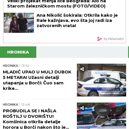
Veliki projekat menja lice Beograda: Alo na
Starom železničkom mostu (FOTO/VIDEO)
Ana Nikolić šokirala: Otkrila kako je
Rale kažnjava, evo šta joj radi iza
zatvorenih vrata!
by Aklamator
HRONIKA
HRONIKA
13:52
MLADIĆ UPAO U MULJ DUBOK
5 METARA! Užasni detalji
utapanja u Borči: Čuo sam
krike...
HRONIKA
12:46
PROBUDILA SE I NAŠLA
ROŠTILJ U DVORIŠTU!
Komšinica otkrila detalje
horora u Borči nakon što je