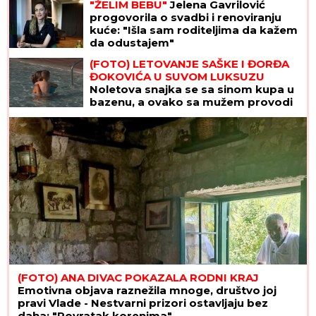
"ŽELIM BEBU"
Jelena Gavrilović
progovorila o svadbi i renoviranju
kuće: "Išla sam roditeljima da kažem
da odustajem"
(FOTO) LETOVANJE SAŠKE I ĐORĐA
ĐOKOVIĆA U SUVOM LUKSUZU
Noletova snajka se sa sinom kupa u
bazenu, a ovako sa mužem provodi
vreme na jahti
(FOTO) ANA DIVAC POKAZALA RODNI KRAJ
Emotivna objava raznežila mnoge, društvo joj
pravi Vlade - Nestvarni prizori ostavljaju bez
daha: "Povratak korenima"