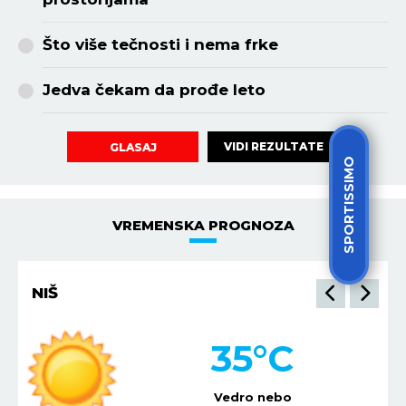
Što više tečnosti i nema frke
Jedva čekam da prođe leto
VIDI REZULTATE
GLASAJ
SPORTISSIMO
VREMENSKA PROGNOZA
NIŠ
35
°C
Vedro nebo