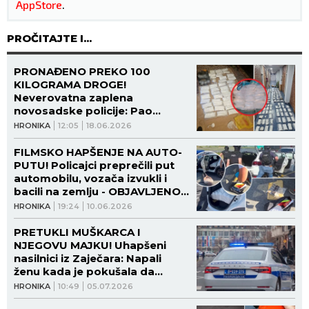
AppStore
.
PROČITAJTE I...
PRONAĐENO PREKO 100
KILOGRAMA DROGE!
Neverovatna zaplena
novosadske policije: Pao
dvojac iz Beograda -
HRONIKA
12:05
18.06.2026
pogledajte šta im je sve
nađeno! (FOTO)
FILMSKO HAPŠENJE NA AUTO-
PUTU! Policajci preprečili put
automobilu, vozača izvukli i
bacili na zemlju - OBJAVLJENO I
ŠTA JE URADIO! (FOTO, VIDEO)
HRONIKA
19:24
10.06.2026
PRETUKLI MUŠKARCA I
NJEGOVU MAJKU! Uhapšeni
nasilnici iz Zaječara: Napali
ženu kada je pokušala da
zaštiti sina!
HRONIKA
10:49
05.07.2026