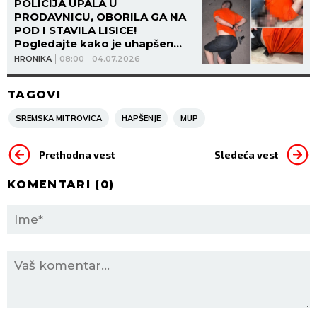
POLICIJA UPALA U
PRODAVNICU, OBORILA GA NA
POD I STAVILA LISICE!
Pogledajte kako je uhapšen
Nenad Alajbegović - pored
HRONIKA
08:00
04.07.2026
njega PIŠTOLJ S METKOM U
CEVI! (FOTO, VIDEO)
TAGOVI
SREMSKA MITROVICA
HAPŠENJE
MUP
Prethodna vest
Sledeća vest
KOMENTARI (
0
)