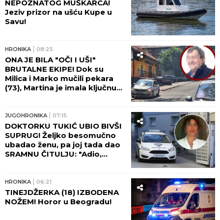
NEPOZNATOG MUŠKARCA!
Jeziv prizor na ušću Kupe u
Savu!
HRONIKA
08:25
ONA JE BILA "OČI I UŠI"
BRUTALNE EKIPE! Dok su
Milica i Marko mučili pekara
(73), Martina je imala ključnu
ulogu - nakon zločina
"počastila" sebe novim
automobilom!
JUGOHRONIKA
07:15
DOKTORKU TUKIĆ UBIO BIVŠI
SUPRUG! Željko besomučno
ubadao ženu, pa joj tada dao
SRAMNU ČITULJU: "Adio,
voljena!"
HRONIKA
06:21
TINEJDŽERKA (18) IZBODENA
NOŽEM! Horor u Beogradu!