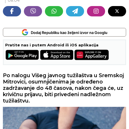
08:04
Dodaj Republiku kao željeni izvor na Googlu
Pratite nas i putem Android ili iOS aplikacija
Po nalogu Višeg javnog tužilaštva u Sremskoj
Mitrovici, osumnjičenima je određeno
zadržavanje do 48 časova, nakon čega će, uz
krivičnu prijavu, biti privedeni nadležnom
tužilaštvu.