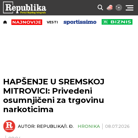
VESTI
HAPŠENJE U SREMSKOJ
MITROVICI: Privedeni
osumnjičeni za trgovinu
narkoticima
AUTOR:
REPUBLIKA/I. Đ.
HRONIKA
08.07.2026