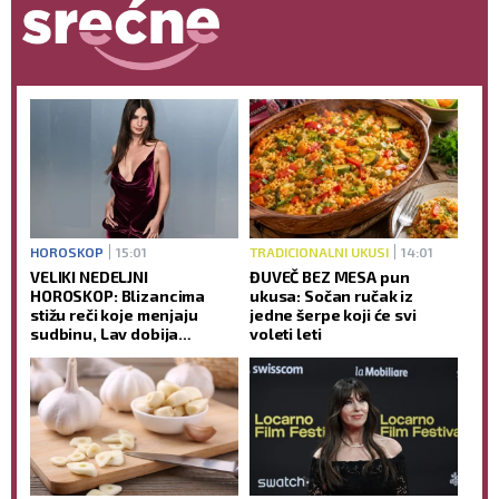
HOROSKOP
15:01
TRADICIONALNI UKUSI
14:01
VELIKI NEDELJNI
ĐUVEČ BEZ MESA pun
HOROSKOP: Blizancima
ukusa: Sočan ručak iz
stižu reči koje menjaju
jedne šerpe koji će svi
sudbinu, Lav dobija
voleti leti
zasluženu nagradu, a
sreća je na strani samo
jednog znaka