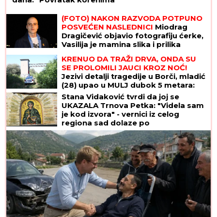
(FOTO) NAKON RAZVODA POTPUNO
POSVEĆEN NASLEDNICI
Miodrag
Dragičević objavio fotografiju ćerke,
Vasilija je mamina slika i prilika
KRENUO DA TRAŽI DRVA, ONDA SU
SE PROLOMILI JAUCI KROZ NOĆ!
Jezivi detalji tragedije u Borči, mladić
(28) upao u MULJ dubok 5 metara:
"Jadno dete, da tako strada..."
Stana Vidaković tvrdi da joj se
(FOTO, VIDEO)
UKAZALA Trnova Petka: "Videla sam
je kod izvora" - vernici iz celog
regiona sad dolaze po
ČUDOTVORNU VODU