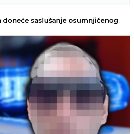
a doneće saslušanje osumnjičenog