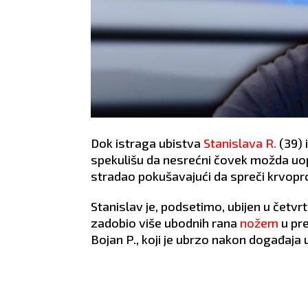
Dok istraga ubistva
Stanislava R.
(39) 
spekulišu da nesrećni čovek možda uop
stradao pokušavajući da spreči krvopro
Stanislav je, podsetimo, ubijen u četvr
zadobio više ubodnih rana
nožem
u pre
Bojan P., koji je ubrzo nakon događaja