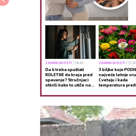
ZANIMLJIVOSTI
19:01
ZANIMLJIVOSTI
17:0
Da li treba spuštati
3 biljke koje POD
ROLETNE do kraja pred
najveće letnje vru
spavanje? Stručnjaci
Cvetaju i kada
otkrili kako to utiče na
temperatura pređ
san i jutarnje buđenje
STEPENI