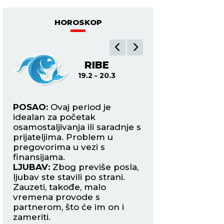
HOROSKOP
A
RIBE
O
19.2 - 20.3
21.3
ave
POSAO:
Ovaj period je
POSAO:
Trudite s
idealan za početak
poslovni stres ne 
osamostaljivanja ili saradnje s
kuću jer će emocije
prijateljima. Problem u
pojačane i lako m
pregovorima u vezi s
nesporazuma s naj
e
finansijama.
LJUBAV:
Slobodni
LJUBAV:
Zbog previše posla,
mogli bi danas da
ljubav ste stavili po strani.
osobu koja će ih os
Zauzeti, takođe, malo
harizmom, humor
ože
vremena provode s
inteligencijom.
partnerom, što će im on i
ZDRAVLJE:
Pojača
.
zameriti.
nervoza.