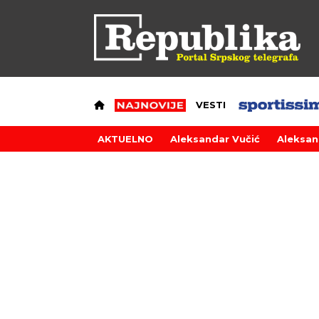
VESTI
AKTUELNO
Aleksandar Vučić
Aleksan