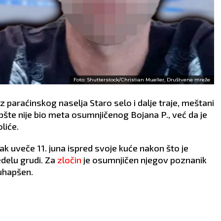
Foto: Shutterstock/Christian Mueller, Društvene mreže
iz paraćinskog naselja Staro selo i dalje traje, meštani
šte nije bio meta osumnjičenog Bojana P., već da je
liće.
tak uveče 11. juna ispred svoje kuće nakon što je
delu grudi. Za
zločin
je osumnjičen njegov poznanik
 uhapšen.