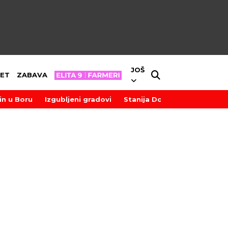
JOŠ
ET
ZABAVA
in u Boru
Izgubljeni gradovi
Stanija Dobrojević