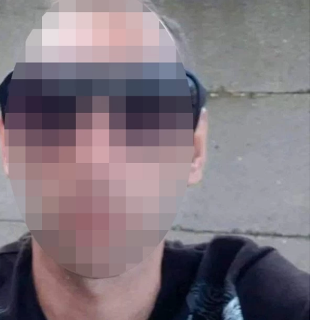
JARAC
VODOLIJ
21.12 - 21.1
21.1 - 19.2
AO:
Jarčeve koji se bave
POSAO:
Vodolije koje se b
inom ili rade s
privatnim biznisom mogu
ntima danas očekuje
naići na probleme u
ćan obima posla.
prethodno postignutim
sijski stabilan period.
dogovorima.
AV:
Ovaj dan doneće
LJUBAV:
Osoba koja vam s
priliku da upoznate
dopada počela je da
u veoma harizmatičnu
pokazuje da je
u na nekom
zainteresovana za vas.
tvenom skupu.
Naizgled bezazlen flert m
VLJE:
Reumatske
prerasti u ozbiljnu vezu.
be.
ZDRAVLJE:
Loša cirkulacija