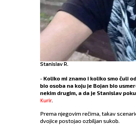
Stanislav R.
-
Koliko mi znamo i koliko smo čuli o
bio osoba na koju je Bojan bio usme
nekim drugim, a da je Stanislav pok
Kurir
.
Prema njegovim rečima, takav scenario
dvojice postojao ozbiljan sukob.