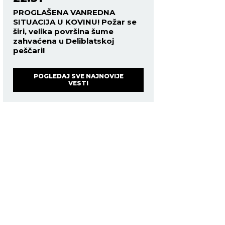
PROGLAŠENA VANREDNA
SITUACIJA U KOVINU! Požar se
širi, velika površina šume
zahvaćena u Deliblatskoj
peščari!
POGLEDAJ SVE NAJNOVIJE
VESTI