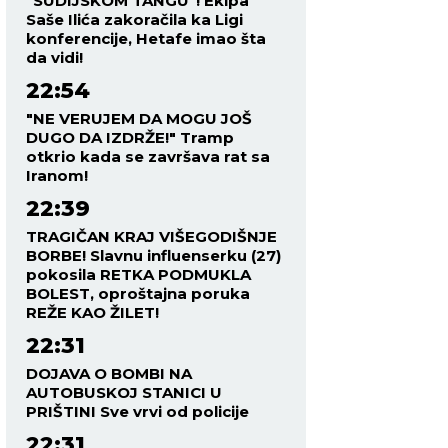
"SUDIJSKOM TANGU"! Ekipa
Saše Ilića zakoračila ka Ligi
konferencije, Hetafe imao šta
da vidi!
22:54
"NE VERUJEM DA MOGU JOŠ
DUGO DA IZDRŽE!" Tramp
otkrio kada se završava rat sa
Iranom!
22:39
TRAGIČAN KRAJ VIŠEGODIŠNJE
BORBE! Slavnu influenserku (27)
pokosila RETKA PODMUKLA
BOLEST, oproštajna poruka
REŽE KAO ŽILET!
22:31
DOJAVA O BOMBI NA
AUTOBUSKOJ STANICI U
PRIŠTINI Sve vrvi od policije
22:31