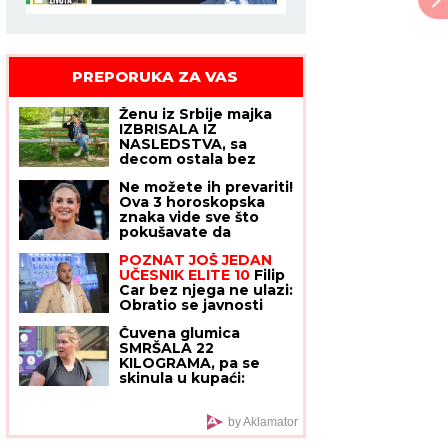
PREPORUKA ZA VAS
Ženu iz Srbije majka
IZBRISALA IZ
NASLEDSTVA, sa
decom ostala bez
krova nad glavom:
Ne možete ih prevariti!
"Nije mi dala u kuću da
Ova 3 horoskopska
ne bih OTIMALA
znaka vide sve što
BRATU"
pokušavate da
sakrijete, kao da čitaju
POZNAT JOŠ JEDAN
tuđe misli
UČESNIK ELITE 10
Filip
Car bez njega ne ulazi:
Obratio se javnosti
Čuvena glumica
SMRŠALA 22
KILOGRAMA, pa se
skinula u kupaći:
Fotografije PRE I
POSLE su frapantne -
"Kao da si se ponovo
by Aklamator
rodila"