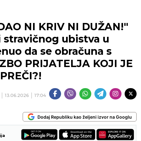
AO NI KRIV NI DUŽAN!"
ji stravičnog ubistva u
enuo da se obračuna s
IZBO PRIJATELJA KOJI JE
PREČI?!
13.06.2026
17:04
Dodaj Republiku kao željeni izvor na Googlu
ija