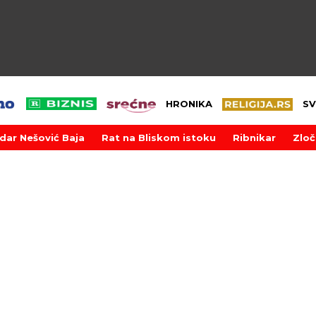
HRONIKA
SV
dar Nešović Baja
Rat na Bliskom istoku
Ribnikar
Zloč