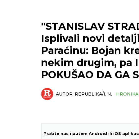
"STANISLAV STRAD
Isplivali novi detal
Paraćinu: Bojan kr
nekim drugim, pa 
POKUŠAO DA GA S
AUTOR:
REPUBLIKA/I. N.
HRONIKA
Pratite nas i putem Android ili iOS aplikac