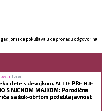
tragedijom i da pokušavaju da pronađu odgovor na
POVESTI
21:01
eka dete s devojkom, ALI JE PRE NJE
IO S NJENOM MAJKOM: Porodična
riča sa šok-obrtom podelila javnost