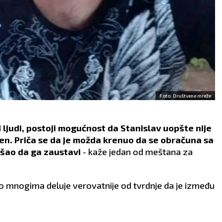
Foto: Društvene mreže
d ljudi, postoji mogućnost da Stanislav uopšte nije
ren. Priča se da je možda krenuo da se obračuna sa
ušao da ga zaustavi
- kaže jedan od meštana za
 mnogima deluje verovatnije od tvrdnje da je između