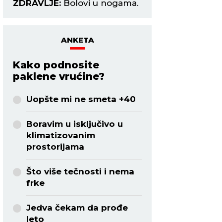
ZDRAVLJE:
Bolovi u nogama.
ANKETA
Kako podnosite
paklene vrućine?
Uopšte mi ne smeta +40
Boravim u isključivo u
klimatizovanim
prostorijama
Što više tečnosti i nema
frke
Jedva čekam da prođe
leto