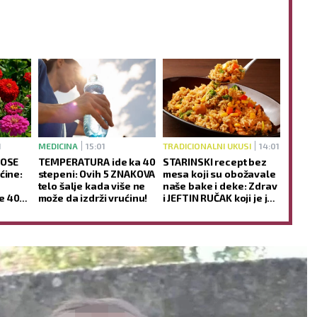
1
MEDICINA
15:01
TRADICIONALNI UKUSI
14:01
NOSE
TEMPERATURA ide ka 40
STARINSKI recept bez
ćine:
stepeni: Ovih 5 ZNAKOVA
mesa koji su obožavale
telo šalje kada više ne
naše bake i deke: Zdrav
e 40
može da izdrži vrućinu!
i JEFTIN RUČAK koji je još
ukusniji sutradan