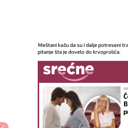
Meštani kažu da su i dalje potreseni 
pitanje šta je dovelo do krvoprolića.
IS
Č
B
p