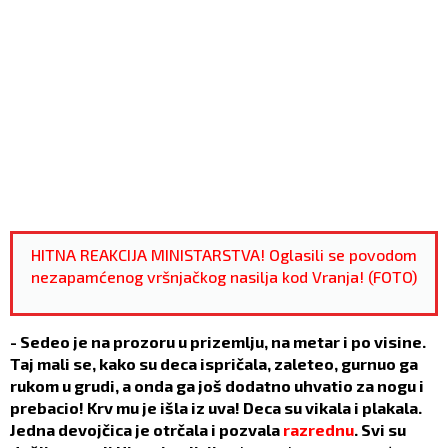
HITNA REAKCIJA MINISTARSTVA! Oglasili se povodom
nezapamćenog vršnjačkog nasilja kod Vranja! (FOTO)
- Sedeo je na prozoru u prizemlju, na metar i po visine.
Taj mali se, kako su deca ispričala, zaleteo, gurnuo ga
rukom u grudi, a onda ga još dodatno uhvatio za nogu i
prebacio! Krv mu je išla iz uva! Deca su vikala i plakala.
Jedna devojčica je otrčala i pozvala
razrednu
. Svi su