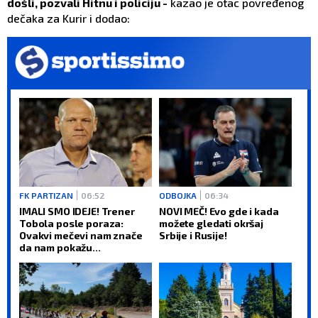
došli, pozvali Hitnu i policiju -
kazao je otac povređenog
dečaka za Kurir i dodao:
FK PARTIZAN
06:52
ODBOJKA
06:34
IMALI SMO IDEJE! Trener
NOVI MEČ! Evo gde i kada
Tobola posle poraza:
možete gledati okršaj
Ovakvi mečevi nam znače
Srbije i Rusije!
da nam pokažu...