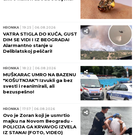
HRONIKA
19:25
06.08.2026
VATRA STIGLA DO KUĆA, GUST
DIM SE VIDI I IZ BEOGRADA!
Alarmantno stanje u
Deliblatskoj peščari!
HRONIKA
18:22
06.08.2026
MUŠKARAC UMRO NA BAZENU
"KOŠUTNJAK"! Izvukli ga bez
svesti i reanimirali, ali
bezuspešno!
HRONIKA
17:57
06.08.2026
Ovo je Zoran koji je usmrtio
majku na Novom Beogradu -
POLICIJA GA KRVAVOG IZVELA
IZ STANA! (FOTO, VIDEO)