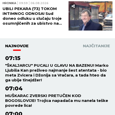
HRONIKA
09:59
06.08.2026
UBILI PEKARA (73) TOKOM
INTIMNOG ODNOSA! Sud
doneo odluku u slučaju troje
osumnjičenih za ubistvo na
Karaburmi - detalji zločina
LEDE KRV U ŽILAMA!
NAJNOVIJE
NAJČITANIJE
07:15
"ŠKALJARCU" PUCALI U GLAVU NA BAZENU! Marko
Ljubiša Kan preživeo najmanje šest atentata - bio
meta Zvicera i Džonija sa Vračara, a tada hteo da
ga ubije tinejdžer!
07:04
MUŠKARAC ZVERSKI PRETUČEN KOD
BOGOSLOVIJE! Trojica napadača mu nanela teške
povrede lica!
07:00