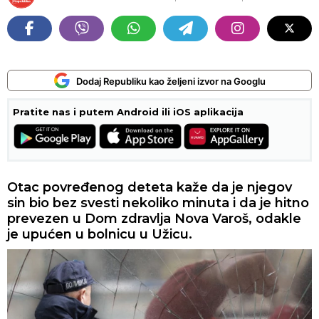
Dodaj Republiku kao željeni izvor na Googlu
Pratite nas i putem Android ili iOS aplikacija
Otac povređenog deteta kaže da je njegov
sin bio bez svesti nekoliko minuta i da je hitno
prevezen u Dom zdravlja Nova Varoš, odakle
je upućen u bolnicu u Užicu.