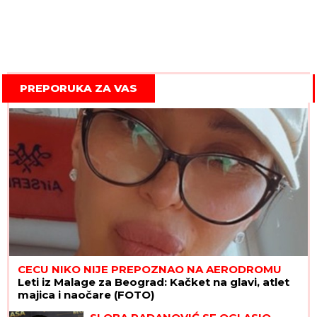
PREPORUKA ZA VAS
CECU NIKO NIJE PREPOZNAO NA AERODROMU
Leti iz Malage za Beograd: Kačket na glavi, atlet
majica i naočare (FOTO)