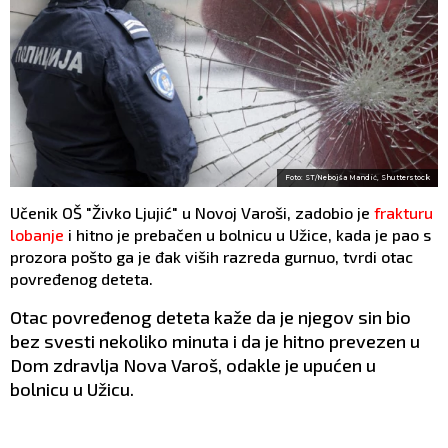
Foto: ST/Nebojša Mandić, Shutterstock
Učenik OŠ "Živko Ljujić" u Novoj Varoši, zadobio je
frakturu
lobanje
i hitno je prebačen u bolnicu u Užice, kada je pao s
prozora pošto ga je đak viših razreda gurnuo, tvrdi otac
povređenog deteta.
Otac povređenog deteta kaže da je njegov sin bio
bez svesti nekoliko minuta i da je hitno prevezen u
Dom zdravlja Nova Varoš, odakle je upućen u
bolnicu u Užicu.