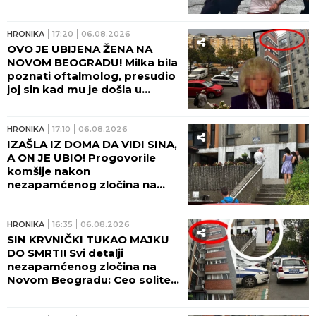
HRONIKA
17:20
06.08.2026
OVO JE UBIJENA ŽENA NA
NOVOM BEOGRADU! Milka bila
poznati oftalmolog, presudio
joj sin kad mu je došla u
posetu! (FOTO, VIDEO)
HRONIKA
17:10
06.08.2026
IZAŠLA IZ DOMA DA VIDI SINA,
A ON JE UBIO! Progovorile
komšije nakon
nezapamćenog zločina na
Novom Beogradu:
Zapomagala je na sav glas
HRONIKA
16:35
06.08.2026
SIN KRVNIČKI TUKAO MAJKU
DO SMRTI! Svi detalji
nezapamćenog zločina na
Novom Beogradu: Ceo soliter
u šoku!