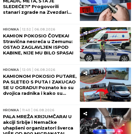
MLADIĆ META, ŠTA JE
SLEDEĆE?!" Progovorili
stanari zgrade na Zvezdari
gde je bačena bomba:
Tragedija sprečena SAMO
ZBOG OVOGA!
HRONIKA
12:52
06.08.2026
KAMION POKOSIO ČOVEKA!
Stravična nesreća u Zemunu:
OSTAO ZAGLAVLJEN ISPOD
KABINE, NIJE MU BILO SPASA!
HRONIKA
12:05
06.08.2026
KAMIONOM POKOSIO PUTARE,
PA SLETEO S PUTA I ZAKUCAO
SE U OGRADU! Poznato ko su
dvojica radnika i kako su
poginula na putu kod Šapca!
(FOTO)
HRONIKA
11:40
06.08.2026
PALA MREŽA KRIJUMČARA! U
akciji Srbije i Nemačke
uhapšeni organizatori šverca
VIŠE OD 900 MIGRANATA!