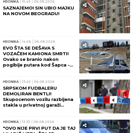
HRONIKA
15:45
06.08.2026
SAZNAJEMO! SIN UBIO MAJKU
NA NOVOM BEOGRADU!
HRONIKA
14:06
06.08.2026
EVO ŠTA SE DEŠAVA S
VOZAČEM KAMIONA SMRTI!
Ovako se branio nakon
pogibije putara kod Šapca -
tužilaštvo odmah zatražilo
pritvor!
HRONIKA
13:45
06.08.2026
SRPSKOM FUDBALERU
DEMOLIRAN BENTLI!
Skupocenom vozilu razbijena
stakla u privatnoj garaži
luksuznog naselja!
HRONIKA
13:35
06.08.2026
"OVO NIJE PRVI PUT DA JE TAJ