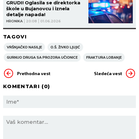
GRUDI! Oglasila se direktorka
škole u Bujanovcu i iznela
detalje napada!
HRONIKA
20:08
01.06.2026
TAGOVI
VRŠNJAČKO NASILJE
O.Š. ŽIVKO LJUJIĆ
GURNUO DRUGA SA PROZORA UČIONICE
FRAKTURA LOBANJE
Prethodna vest
Sledeća vest
KOMENTARI (
0
)