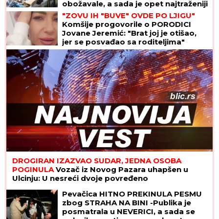
obožavale, a sada je opet najtraženiji
komad!
"ZOVU IH "BUVE" OVDE PO LJIGU"
Komšije progovorile o PORODICI
Jovane Jeremić: "Brat joj je otišao,
jer se posvađao sa roditeljima"
DROGIRAN IZAZVAO SUDAR, JEDNA OSOBA
POGINULA
Vozač iz Novog Pazara uhapšen u
Ulcinju: U nesreći dvoje povređeno
Pevačica HITNO PREKINULA PESMU
zbog STRAHA NA BINI -Publika je
posmatrala u NEVERICI, a sada se