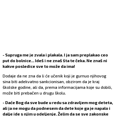
- Supruga me je zvala i plakala. I ja sam preplakao ceo
put do bolnice... Ideš i ne znaš šta te čeka. Ne znaš ni
kakve posledice sve to može da ima!
Dodaje da ne zna da li će učenik koji je gurnuo njihovog
sina biti adekvatno sankcionisan, obzirom da je kraj
školske godine, ali da, prema informacijama koje su dobili,
može biti prebačen u drugu školu.
- Daće Bog da sve bude u redu sa zdravljem mog deteta,
ali ja ne mogu da podnesem da dete koje ga je napalo i
dalje ide s njim u odeljenje. Želim da se sve zakonske