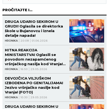
PROČITAJTE I...
DRUGA UDARIO SEKIROM U
GRUDI! Oglasila se direktorka
škole u Bujanovcu i iznela
detalje napada!
HRONIKA
20:08
01.06.2026
HITNA REAKCIJA
MINISTARSTVA! Oglasili se
povodom nezapamćenog
vršnjačkog nasilja kod Vranja!
(FOTO)
HRONIKA
16:50
29.05.2026
DEVOJČICA VILJUŠKOM
IZBODENA PO GENITALIJAMA!
Jezivo vršnjačko nasilje kod
Vranja! (FOTO)
HRONIKA
10:30
29.05.2026
DRUGA UDARIO SEKIROM U