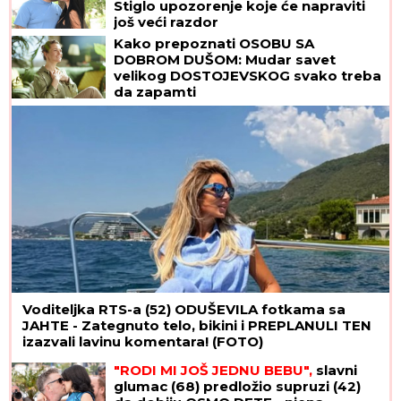
Stiglo upozorenje koje će napraviti
još veći razdor
Kako prepoznati OSOBU SA
DOBROM DUŠOM: Mudar savet
velikog DOSTOJEVSKOG svako treba
da zapamti
Voditeljka RTS-a (52) ODUŠEVILA fotkama sa
JAHTE - Zategnuto telo, bikini i PREPLANULI TEN
izazvali lavinu komentara! (FOTO)
"RODI MI JOŠ JEDNU BEBU",
slavni
glumac (68) predložio supruzi (42)