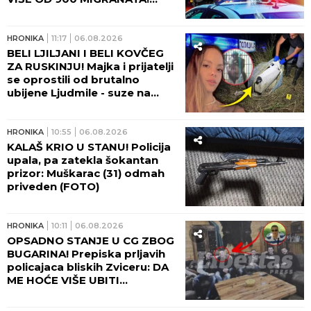
Uzimali i do 10.000 evra po
osobi - ovako je sve
funkcionisalo!
HRONIKA
11:17
06.08.2026
BELI LJILJANI I BELI KOVČEG
ZA RUSKINJU! Majka i prijatelji
se oprostili od brutalno
ubijene Ljudmile - suze na
Lešću!
HRONIKA
10:55
06.08.2026
KALAŠ KRIO U STANU! Policija
upala, pa zatekla šokantan
prizor: Muškarac (31) odmah
priveden (FOTO)
HRONIKA
10:11
06.08.2026
OPSADNO STANJE U CG ZBOG
BUGARINA! Prepiska prljavih
policajaca bliskih Zviceru: DA
ME HOĆE VIŠE UBITI...