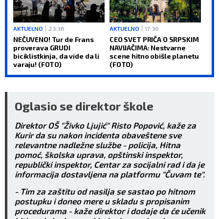
AKTUELNO
23:36
AKTUELNO
17:30
NEČUVENO! Tur de Frans
CEO SVET PRIČA O SRPSKIM
proverava GRUDI
NAVIJAČIMA: Nestvarne
biciklistkinja, da vide da li
scene hitno obišle planetu
varaju! (FOTO)
(FOTO)
Oglasio se direktor škole
Direktor OŠ "Živko Ljujić" Risto Popović, kaže za
Kurir da su nakon incidenta obaveštene sve
relevantne nadležne službe - policija, Hitna
pomoć, školska uprava, opštinski inspektor,
republički inspektor, Centar za socijalni rad i da je
informacija dostavljena na platformu "Čuvam te".
- Tim za zaštitu od nasilja se sastao po hitnom
postupku i doneo mere u skladu s propisanim
procedurama - kaže direktor i dodaje da će učenik