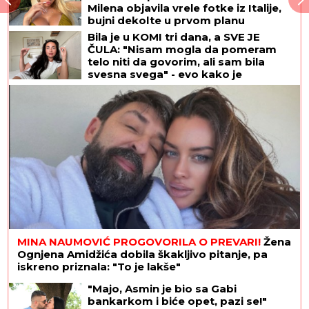
Milena objavila vrele fotke iz Italije,
bujni dekolte u prvom planu
Bila je u KOMI tri dana, a SVE JE
ČULA: "Nisam mogla da pomeram
telo niti da govorim, ali sam bila
svesna svega" - evo kako je
dokazala svetu da je TERAPIJA NIJE
USPAVALA
MINA NAUMOVIĆ PROGOVORILA O PREVARI!
Žena
Ognjena Amidžića dobila škakljivo pitanje, pa
iskreno priznala: "To je lakše"
"Majo, Asmin je bio sa Gabi
bankarkom i biće opet, pazi se!"