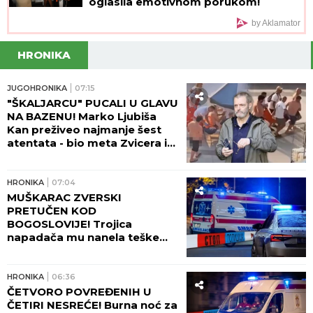
oglasila emotivnom porukom!
by Aklamator
HRONIKA
JUGOHRONIKA
07:15
"ŠKALJARCU" PUCALI U GLAVU
NA BAZENU! Marko Ljubiša
Kan preživeo najmanje šest
atentata - bio meta Zvicera i
Džonija sa Vračara, a tada
hteo da ga ubije tinejdžer!
HRONIKA
07:04
MUŠKARAC ZVERSKI
PRETUČEN KOD
BOGOSLOVIJE! Trojica
napadača mu nanela teške
povrede lica!
HRONIKA
06:36
ČETVORO POVREĐENIH U
ČETIRI NESREĆE! Burna noć za