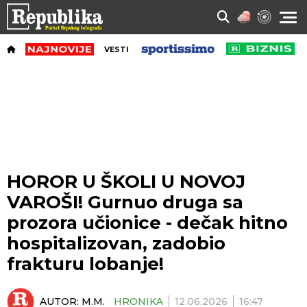
VESTI
HOROR U ŠKOLI U NOVOJ
VAROŠI! Gurnuo druga sa
prozora učionice - dečak hitno
hospitalizovan, zadobio
frakturu lobanje!
AUTOR:
M.M.
HRONIKA
12.06.2026
16:47