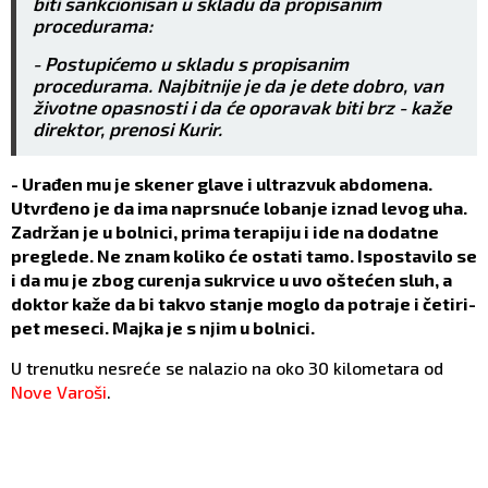
biti sankcionisan u skladu da propisanim
procedurama:
- Postupićemo u skladu s propisanim
procedurama. Najbitnije je da je dete dobro, van
životne opasnosti i da će oporavak biti brz - kaže
direktor, prenosi Kurir.
- Urađen mu je skener glave i ultrazvuk abdomena.
Utvrđeno je da ima naprsnuće lobanje iznad levog uha.
Zadržan je u bolnici, prima terapiju i ide na dodatne
preglede. Ne znam koliko će ostati tamo. Ispostavilo se
i da mu je zbog curenja sukrvice u uvo oštećen sluh, a
doktor kaže da bi takvo stanje moglo da potraje i četiri-
pet meseci. Majka je s njim u bolnici.
U trenutku nesreće se nalazio na oko 30 kilometara od
Nove Varoši
.