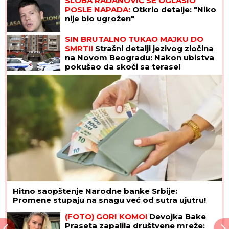
SLOBA RADANOVIĆ SE OGLASIO
POSLE NAPADA:
Otkrio detalje: "Niko
nije bio ugrožen"
SIN BRUTALNO TUKAO MAJKU DO
SMRTI!
Strašni detalji jezivog zločina
na Novom Beogradu: Nakon ubistva
pokušao da skoči sa terase!
Hitno saopštenje Narodne banke Srbije:
Promene stupaju na snagu već od sutra ujutru!
(FOTO) GORI KOMO!
Devojka Bake
Praseta zapalila društvene mreže: