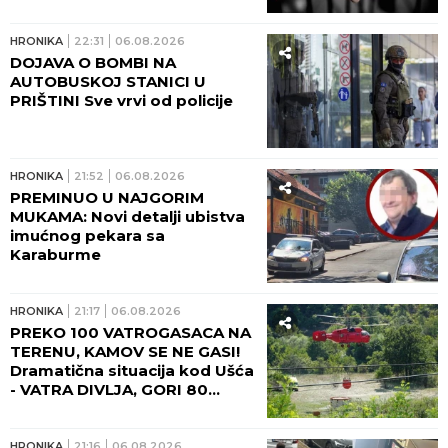
Srbije!
HRONIKA
22:31
06.08.2026
DOJAVA O BOMBI NA
AUTOBUSKOJ STANICI U
PRIŠTINI Sve vrvi od policije
HRONIKA
21:52
06.08.2026
PREMINUO U NAJGORIM
MUKAMA: Novi detalji ubistva
imućnog pekara sa
Karaburme
HRONIKA
21:17
06.08.2026
PREKO 100 VATROGASACA NA
TERENU, KAMOV SE NE GASI!
Dramatična situacija kod Ušća
- VATRA DIVLJA, GORI 80
HEKTARA ŠUMA! (FOTO,
VIDEO)
HRONIKA
21:16
06.08.2026