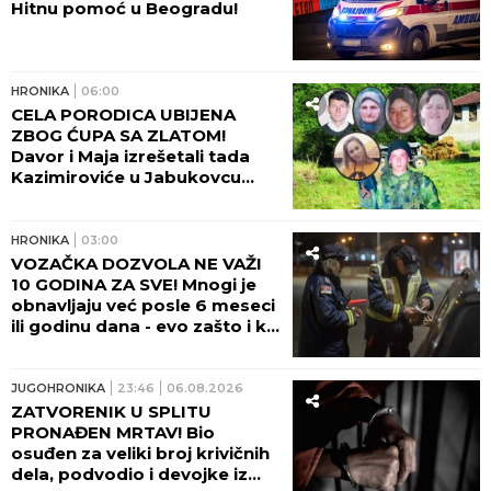
Hitnu pomoć u Beogradu!
HRONIKA
06:00
CELA PORODICA UBIJENA
ZBOG ĆUPA SA ZLATOM!
Davor i Maja izrešetali tada
Kazimiroviće u Jabukovcu
zbog ČARŠIJSKE PRIČE!
HRONIKA
03:00
VOZAČKA DOZVOLA NE VAŽI
10 GODINA ZA SVE! Mnogi je
obnavljaju već posle 6 meseci
ili godinu dana - evo zašto i ko
odlučuje o tome!
JUGOHRONIKA
23:46
06.08.2026
ZATVORENIK U SPLITU
PRONAĐEN MRTAV! Bio
osuđen za veliki broj krivičnih
dela, podvodio i devojke iz