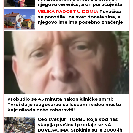
njegovu verenicu, a on poručuje šta
mu je JEDINO VAŽNO: "U tome je
VELIKA RADOST U DOMU:
Pevačica
istina"
se porodila i na svet donela sina, a
njegovo ime ima posebno značenje
Probudio se 45 minuta nakon kliničke smrti:
Tvrdi da je razgovarao sa Isusom i video mesto
koje nikada neće zaboraviti!
Ceo svet juri TORBU koja kod nas
skuplja prašinu i prodaje se NA
BUVLJACIMA: Srpkinje su je 2000-ih