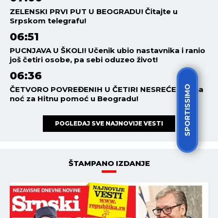
ZELENSKI PRVI PUT U BEOGRADU! Čitajte u
Srpskom telegrafu!
06:51
PUCNJAVA U ŠKOLI! Učenik ubio nastavnika i ranio
još četiri osobe, pa sebi oduzeo život!
06:36
SPORTISSIMO
ČETVORO POVREĐENIH U ČETIRI NESREĆE! Burna
noć za Hitnu pomoć u Beogradu!
POGLEDAJ SVE NAJNOVIJE VESTI
ŠTAMPANO IZDANJE