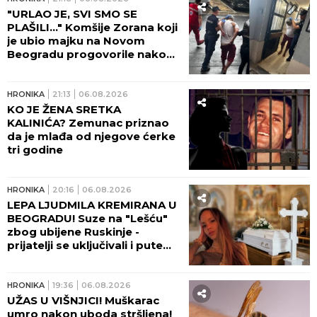
"URLAO JE, SVI SMO SE
PLAŠILI..." Komšije Zorana koji
je ubio majku na Novom
Beogradu progovorile nakon
zločina: Bila je poštovan lekar,
šta se dešavalo u četiri zida...
HRONIKA
21:13
06.08.2026
KO JE ŽENA SRETKA
KALINIĆA? Zemunac priznao
da je mlađa od njegove ćerke
tri godine
HRONIKA
20:16
06.08.2026
LEPA LJUDMILA KREMIRANA U
BEOGRADU! Suze na "Lešću"
zbog ubijene Ruskinje -
prijatelji se uključivali i putem
video-linka!
HRONIKA
19:36
06.08.2026
UŽAS U VIŠNJICI! Muškarac
umro nakon uboda stršljena!