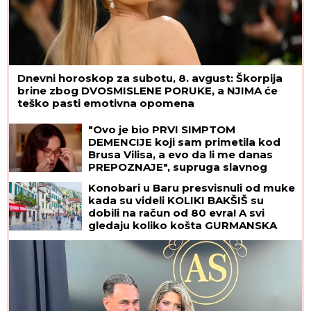
Dnevni horoskop za subotu, 8. avgust: Škorpija
brine zbog DVOSMISLENE PORUKE, a NJIMA će
teško pasti emotivna opomena
"Ovo je bio PRVI SIMPTOM
DEMENCIJE koji sam primetila kod
Brusa Vilisa, a evo da li me danas
PREPOZNAJE", supruga slavnog
glumca otkrila nove detalje - OSEĆAJ
Konobari u Baru presvisnuli od muke
KRIVICE je non stop prati
kada su videli KOLIKI BAKŠIŠ su
dobili na račun od 80 evra! A svi
gledaju koliko košta GURMANSKA
PLJESKAVICA - i evo kako
komentarišu NAPOJNICU