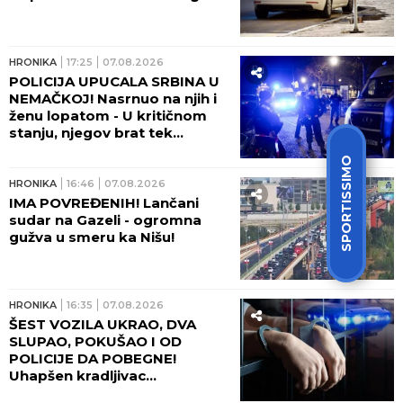
HRONIKA
17:25
07.08.2026
POLICIJA UPUCALA SRBINA U
NEMAČKOJ! Nasrnuo na njih i
ženu lopatom - U kritičnom
stanju, njegov brat tek
napravio haos posle
SPORTISSIMO
ranjavanja!
HRONIKA
16:46
07.08.2026
IMA POVREĐENIH! Lančani
sudar na Gazeli - ogromna
gužva u smeru ka Nišu!
HRONIKA
16:35
07.08.2026
ŠEST VOZILA UKRAO, DVA
SLUPAO, POKUŠAO I OD
POLICIJE DA POBEGNE!
Uhapšen kradljivac
automobila u Rumi - JUČE