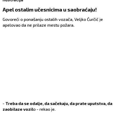
Apel ostalim učesnicima u saobraćaju!
Govoreći o ponašanju ostalih vozača, Veljko Ćurčić je
apelovao da ne prilaze mestu požara.
-
Treba da se odalje, da sačekaju, da prate uputstva, da
zaobilaze vozil
o - rekao je.