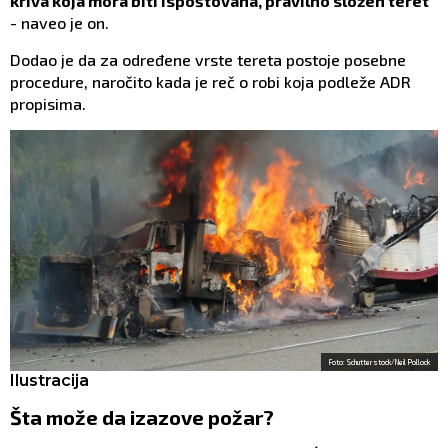
kriva koja mora biti ispoštovana, pravilno složen teret
- naveo je on.
Dodao je da za određene vrste tereta postoje posebne
procedure, naročito kada je reč o robi koja podleže ADR
propisima.
Foto: Schutterstock/Neil Pollock
Ilustracija
Šta može da izazove požar?