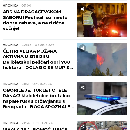
reagovao!
HRONIKA
03:00
ABS NA DRAGAČEVSKOM
SABORU! Festivali su mesto
dobre zabave, a ne rizične
vožnje!
HRONIKA
22:48
07.08.2026
ČETIRI VELIKA POŽARA
AKTIVNA U SRBIJI! U
Deliblatskoj peščari gori 700
hektara - OGLASIO SE MUP SA
NOVIM INFORMACIJAMA!
HRONIKA
21:41
07.08.2026
OBORILE JE, TUKLE I OTELE
RANAC! Maloletnice brutalno
napale rusku državljanku u
Beogradu - BOGA SPOZNALE
KAD SE DEVOJKA PODIGLA!
HRONIKA
21:36
07.08.2026
VIKALA JE "UPOMOĆ, UBIĆE