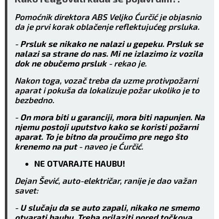
Pomoćnik direktora ABS Veljko Ćurčić je objasnio
da je prvi korak oblačenje reflektujućeg prsluka.
-
Prsluk se nikako ne nalazi u gepeku. Prsluk se
nalazi sa strane do nas. Mi ne izlazimo iz vozila
dok ne obučemo prsluk
- rekao je.
Nakon toga, vozač treba da uzme protivpožarni
aparat i pokuša da lokalizuje požar ukoliko je to
bezbedno.
-
On mora biti u garanciji, mora biti napunjen. Na
njemu postoji uputstvo kako se koristi požarni
aparat. To je bitno da proučimo pre nego što
krenemo na put
- naveo je Ćurčić.
NE OTVARAJTE HAUBU!
Dejan Šević, auto-električar, ranije je dao važan
savet:
-
U slučaju da se auto zapali, nikako ne smemo
otvarati haubu. Treba prilaziti pored točkova,