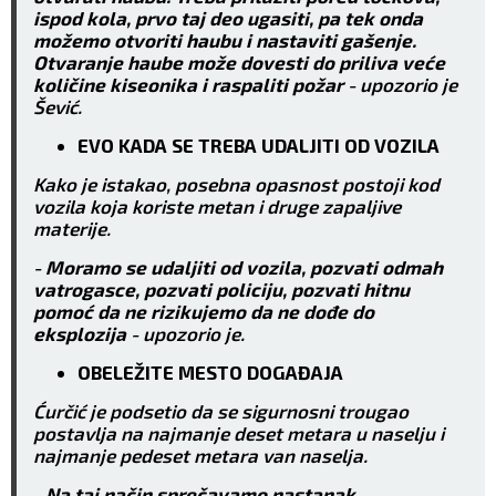
ispod kola, prvo taj deo ugasiti, pa tek onda
možemo otvoriti haubu i nastaviti gašenje.
Otvaranje haube može dovesti do priliva veće
količine kiseonika i raspaliti požar
- upozorio je
Šević.
EVO KADA SE TREBA UDALJITI OD VOZILA
Kako je istakao, posebna opasnost postoji kod
vozila koja koriste metan i druge zapaljive
materije.
-
Moramo se udaljiti od vozila, pozvati odmah
vatrogasce, pozvati policiju, pozvati hitnu
pomoć da ne rizikujemo da ne dođe do
eksplozija
- upozorio je.
OBELEŽITE MESTO DOGAĐAJA
Ćurčić je podsetio da se sigurnosni trougao
postavlja na najmanje deset metara u naselju i
najmanje pedeset metara van naselja.
-
Na taj način sprečavamo nastanak