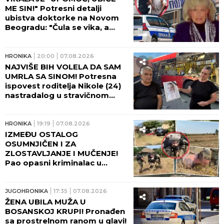
ME SIN!" Potresni detalji
ubistva doktorke na Novom
Beogradu: "Čula se vika, a
onda JEZIVA TIŠINA!" (FOTO,
VIDEO)
HRONIKA
20:00
07.08.2026
NAJVIŠE BIH VOLELA DA SAM
UMRLA SA SINOM! Potresna
ispovest roditelja Nikole (24)
nastradalog u stravičnom
udesu na Umki, dve godine
čekaju pravdu! (FOTO)
HRONIKA
19:19
07.08.2026
IZMEĐU OSTALOG
OSUMNJIČEN I ZA
ZLOSTAVLJANJE I MUČENJE!
Pao opasni kriminalac u
Beogradu - Pogledajte kako
ga je policija opkolila, nije
mogao da makne! (FOTO,
JUGOHRONIKA
17:35
07.08.2026
VIDEO)
ŽENA UBILA MUŽA U
BOSANSKOJ KRUPI! Pronađen
sa prostrelnom ranom u glavi!