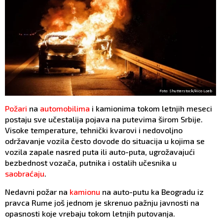
Foto: Shutterstock/Rico Loeb
Požari
na
automobilima
i kamionima tokom letnjih meseci
postaju sve učestalija pojava na putevima širom Srbije.
Visoke temperature, tehnički kvarovi i nedovoljno
održavanje vozila često dovode do situacija u kojima se
vozila zapale nasred puta ili auto-puta, ugrožavajući
bezbednost vozača, putnika i ostalih učesnika u
saobraćaju
.
Nedavni požar na
kamionu
na auto-putu ka Beogradu iz
pravca Rume još jednom je skrenuo pažnju javnosti na
opasnosti koje vrebaju tokom letnjih putovanja.