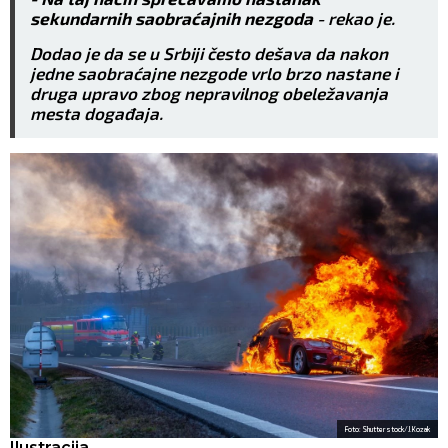
sekundarnih saobraćajnih nezgoda
- rekao je.
Dodao je da se u Srbiji često dešava da nakon
jedne saobraćajne nezgode vrlo brzo nastane i
druga upravo zbog nepravilnog obeležavanja
mesta događaja.
Foto: Shutterstock/J.Kozak
Ilustracija