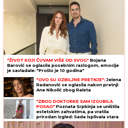
"ŽIVOT KOJI ČUVAM VIŠE OD SVOG"
Bojana
Barović se oglasila posebnim razlogom, emocije
je savladale: "Prošlo je 10 godina"
"OVO SU OZBILJNE PRETNJE":
Jelena
Radanović se oglasila nakon pretnji
Ane Nikolić zbog Raleta
"ZBOG DOKTORKE SAM IZGUBILA
POSAO"
Poznata Srpkinja se uništila
estetskim zahvatima, pa vratila
prirodan izgled: Sada isplivala stara
fotka