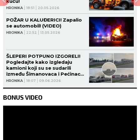
kuću!
HRONIKA
18:51
20.05.2026
POŽAR U KALUĐERICI! Zapalio
se automobil! (VIDEO)
HRONIKA
22:52
13.05.2026
ŠLEPERI POTPUNO IZGORELI!
Pogledajte kako izgledaju
kamioni koji su se sudarili
između Šimanovaca i Pećinaca!
(VIDEO)
HRONIKA
18:07
09.06.2026
BONUS VIDEO