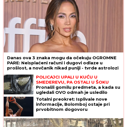
Danas ova 3 znaka mogu da očekuju OGROMNE
PARE: Neisplaćeni računi i dugovi odlaze u
prošlost, a novčanik nikad puniji - tvrde astrolozi
POLICAJCI UPALI U KUĆU U
SMEDEREVU, PA OSTALI U ŠOKU
Pronašli gomilu predmeta, a kada su
ugledali OVO odmah je usledilo
hapšenje
Totalni preokret: Isplivale nove
informacije, Bolomboj ostaje pri
prvobitnom dogovoru