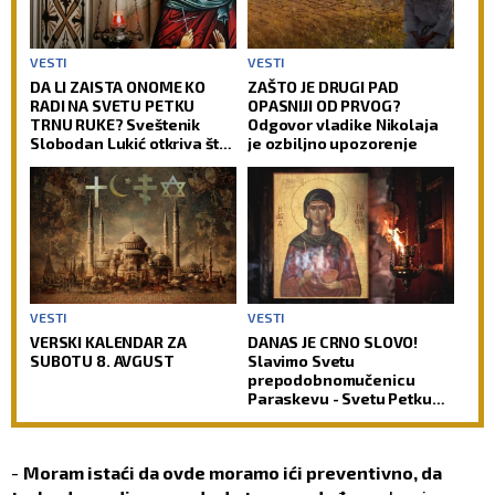
VESTI
VESTI
DA LI ZAISTA ONOME KO
ZAŠTO JE DRUGI PAD
RADI NA SVETU PETKU
OPASNIJI OD PRVOG?
TRNU RUKE? Sveštenik
Odgovor vladike Nikolaja
Slobodan Lukić otkriva šta
je ozbiljno upozorenje
je prava pozadina ovih
verovanja
VESTI
VESTI
VERSKI KALENDAR ZA
DANAS JE CRNO SLOVO!
SUBOTU 8. AVGUST
Slavimo Svetu
prepodobnomučenicu
Paraskevu - Svetu Petku
Rimljanku
-
Moram istaći da ovde moramo ići preventivno, da