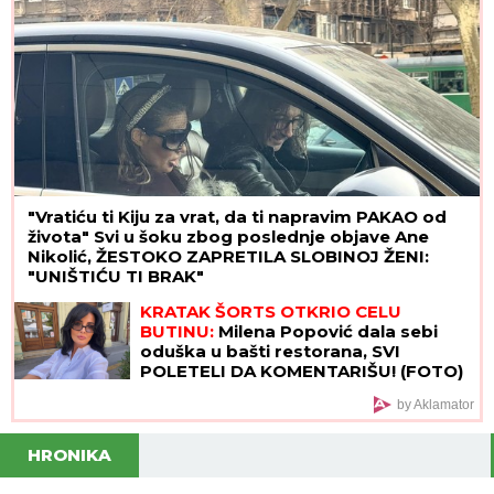
"Vratiću ti Kiju za vrat, da ti napravim PAKAO od
života" Svi u šoku zbog poslednje objave Ane
Nikolić, ŽESTOKO ZAPRETILA SLOBINOJ ŽENI:
"UNIŠTIĆU TI BRAK"
KRATAK ŠORTS OTKRIO CELU
BUTINU:
Milena Popović dala sebi
oduška u bašti restorana, SVI
POLETELI DA KOMENTARIŠU! (FOTO)
by Aklamator
HRONIKA