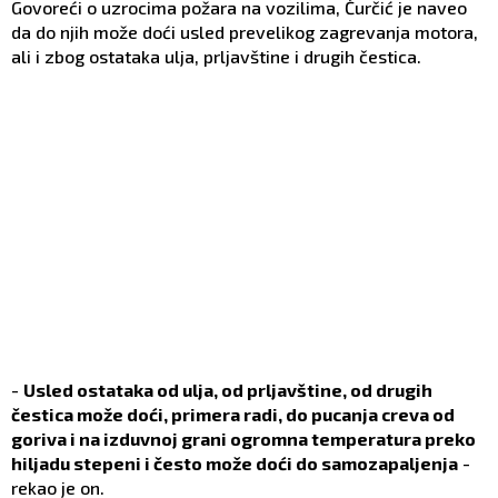
Govoreći o uzrocima požara na vozilima, Ćurčić je naveo
da do njih može doći usled prevelikog zagrevanja motora,
ali i zbog ostataka ulja, prljavštine i drugih čestica.
-
Usled ostataka od ulja, od prljavštine, od drugih
čestica može doći, primera radi, do pucanja creva od
goriva i na izduvnoj grani ogromna temperatura preko
hiljadu stepeni i često može doći do samozapaljenja
-
rekao je on.