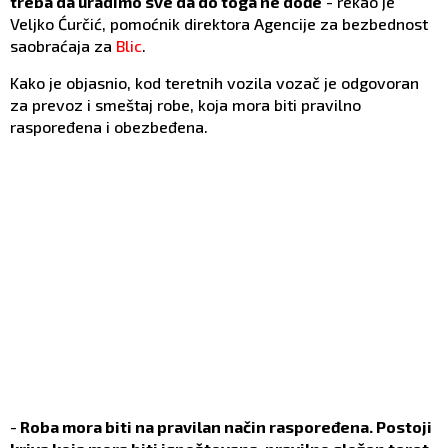
treba da uradimo sve da do toga ne dođe
- rekao je
Veljko Ćurčić, pomoćnik direktora Agencije za bezbednost
saobraćaja za
Blic
.
Kako je objasnio, kod teretnih vozila vozač je odgovoran
za prevoz i smeštaj robe, koja mora biti pravilno
raspoređena i obezbeđena.
-
Roba mora biti na pravilan način raspoređena. Postoji