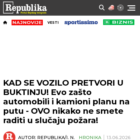
VESTI
KAD SE VOZILO PRETVORI U
BUKTINJU! Evo zašto
automobili i kamioni planu na
putu - OVO nikako ne smete
raditi u slučaju požara!
AUTOR:
REPUBLIKA/I. N.
HRONIKA
13.06.2026