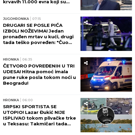
krvavih 11.000 evra koji su
nestali iz sefa na Karaburmi:
Ovako su osumnjičeni podelili
plen!
JUGOHRONIKA
07:15
DRUGARI SE POSLE PIĆA
IZBOLI NOŽEVIMA! Jedan
pronađen mrtav u kući, drugi
tada teško povređen: "Čuo
sam viku, dečko je ležao U
LOKVI KRVI!"
HRONIKA
06:35
ČETVORO POVREĐENIH U TRI
UDESA! Hitna pomoć imala
pune ruke posla tokom noći u
Beogradu!
HRONIKA
06:00
SRPSKI SPORTISTA SE
UTOPIO! Lazar Đukić NIJE
ISPLIVAO tokom plivačke trke
u Teksasu: Takmičari tada
vikali da se davi, ali niko nije