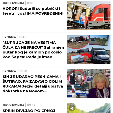
JUGOHRONIKA
11:05
HOROR! Sudarili se putnički i
teretni voz! IMA POVREĐENIH!
HRONIKA
10:46
"SUPRUGA JE NA VESTIMA
ČULA ZA NESREĆU!" Sahranjen
putar kog je kamion pokosio
kod Šapca: Peđa je imao
samo JEDNU ŽELJU!
HRONIKA
09:50
SIN JE UDARAO PESNICAMA I
ŠUTIRAO, PA ZADAVIO GOLIM
RUKAMA! Jezivi detalji ubistva
doktorke na Novom
Beogradu: POLICAJCI REKLI
DA OVAKVU SUROVOST NE
PAMTE!
JUGOHRONIKA
09:32
SRBIN DIVLJAO PO CRNOJ