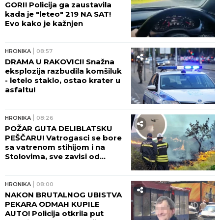
GORI! Policija ga zaustavila
kada je "leteo" 219 NA SAT!
Evo kako je kažnjen
HRONIKA
08:57
DRAMA U RAKOVICI! Snažna
eksplozija razbudila komšiluk
- letelo staklo, ostao krater u
asfaltu!
HRONIKA
08:26
POŽAR GUTA DELIBLATSKU
PEŠČARU! Vatrogasci se bore
sa vatrenom stihijom i na
Stolovima, sve zavisi od
temperature i vetra!
HRONIKA
08:00
NAKON BRUTALNOG UBISTVA
PEKARA ODMAH KUPILE
AUTO! Policija otkrila put