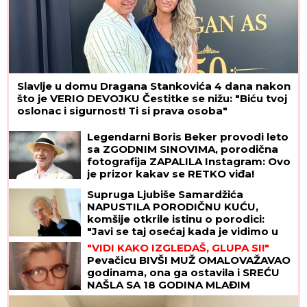
Slavlje u domu Dragana Stankovića 4 dana nakon
što je VERIO DEVOJKU Čestitke se nižu: "Biću tvoj
oslonac i sigurnost! Ti si prava osoba"
Legendarni Boris Beker provodi leto
sa ZGODNIM SINOVIMA, porodična
fotografija ZAPALILA Instagram: Ovo
je prizor kakav se RETKO viđa!
Supruga Ljubiše Samardžića
NAPUSTILA PORODIČNU KUĆU,
komšije otkrile istinu o porodici:
"Javi se taj osećaj kada je vidimo u
prolazu..."
"VIDI KAKO IZGLEDAŠ, GLUPA SI!"
Pevačicu BIVŠI MUŽ OMALOVAŽAVAO
godinama, ona ga ostavila i SREĆU
NAŠLA SA 18 GODINA MLAĐIM