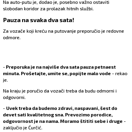
Na auto-putu je, dodao je, posebno važno ostaviti
slobodan koridor za prolazak hitnih službi.
Pauza na svaka dva sata!
Za vozače koji kreću na putovanje preporučio je redovne
odmore.
-
Preporuka je na najviše dva sata pauza petnaest
minuta. Prošetajte, umite se, popijte malo vode
- rekao
je.
Na kraju je poručio da vozači treba da budu odmorni i
odgovorni.
-
Uvek treba da budemo zdravi, naspavani, šest do
devet sati kvalitetnog sna. Prevozimo porodice,
odgovornost je na nama. Moramo štititi sebe i druge
-
zaključio je Ćurčić.