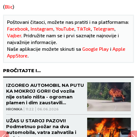
(
Blic
)
Poštovani čitaoci, možete nas pratiti i na platformama:
Facebook
,
Instagram
,
YouTube
,
TikTok
,
Telegram
,
Vajber
. Pridružite nam se i prvi saznajte najnovije i
najvažnije informacije.
Naše aplikacije možete skinuti sa
Google Play
i
Apple
AppStore
.
PROČITAJTE I...
IZGOREO AUTOMOBIL NA PUTU
KA MOKROJ GORI! Od vozila
nije ostalo ništa - ogroman
plamen i dim zaustavili
saobraćaj! (VIDEO)
HRONIKA
11:22
06.06.2026
UŽAS U STAROJ PAZOVI!
Podmetnuo požar na dva
automobila, vatra zahvatila i