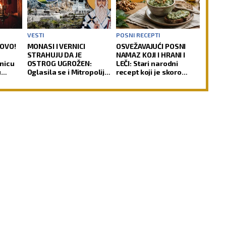
VESTI
POSNI RECEPTI
LOVO!
MONASI I VERNICI
OSVEŽAVAJUĆI POSNI
STRAHUJU DA JE
NAMAZ KOJI I HRANI I
nicu
OSTROG UGROŽEN:
LEČI: Stari narodni
u
Oglasila se i Mitropolija
recept koji je skoro
o spornom projektu
nestao iz sećanja