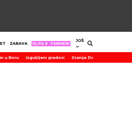
JOŠ
ET
ZABAVA
in u Boru
Izgubljeni gradovi
Stanija Dobrojević