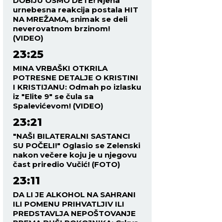
DOBIJU OSMO DETE! Njena
urnebesna reakcija postala HIT
NA MREŽAMA, snimak se deli
neverovatnom brzinom!
(VIDEO)
23:25
MINA VRBAŠKI OTKRILA
POTRESNE DETALJE O KRISTINI
I KRISTIJANU: Odmah po izlasku
iz "Elite 9" se čula sa
Spalevićevom! (VIDEO)
23:21
"NAŠI BILATERALNI SASTANCI
SU POČELI!" Oglasio se Zelenski
nakon večere koju je u njegovu
čast priredio Vučić! (FOTO)
23:11
DA LI JE ALKOHOL NA SAHRANI
ILI POMENU PRIHVATLJIV ILI
PREDSTAVLJA NEPOŠTOVANJE