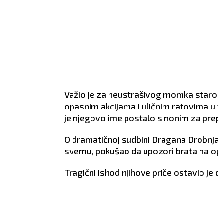
e Ribe. Slobodni
koji ćete morati sami da
part
tu s jednim
rešite. Slobodni Ovnovi
situa
sla. Period
danas mogu upoznati jednu
za b
i.
zanimljivu Vodoliju.
obe 
grena.
ZDRAVLJE:
Solidno.
komp
ZDRA
ishra
Važio je za neustrašivog momka starog 
opasnim akcijama i uličnim ratovima u
je njegovo ime postalo sinonim za pr
O dramatičnoj sudbini Dragana Drobnja
svemu, pokušao da upozori brata na opa
Tragični ishod njihove priče ostavio je