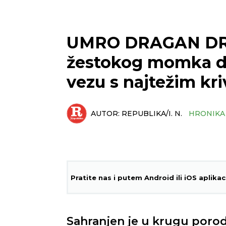
UMRO DRAGAN DRO
žestokog momka de
vezu s najtežim kr
AUTOR:
REPUBLIKA/I. N.
HRONIKA
Pratite nas i putem Android ili iOS aplikac
Sahranjen je u krugu poro