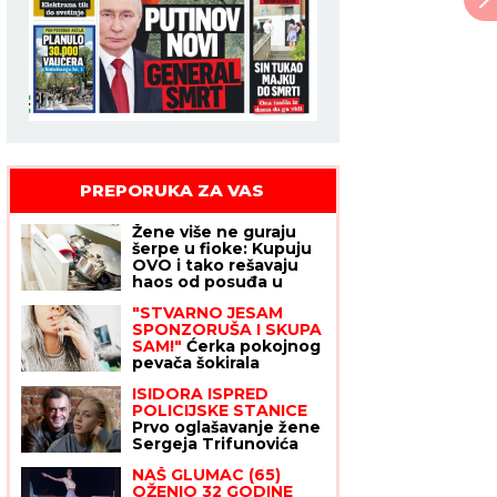
PREPORUKA ZA VAS
Žene više ne guraju
šerpe u fioke: Kupuju
OVO i tako rešavaju
haos od posuđa u
kuhinji koji je poznat
"STVARNO JESAM
svakoj domaćici
SPONZORUŠA I SKUPA
SAM!"
Ćerka pokojnog
pevača šokirala
javnost priznanjem, pa
ISIDORA ISPRED
otkrila šta ZAHTEVA
POLICIJSKE STANICE
od muškaraca
Prvo oglašavanje žene
Sergeja Trifunovića
nakon što su ZVALI
NAŠ GLUMAC (65)
NADLEŽNE zbog nje:
OŽENIO 32 GODINE
"Samo zato sam