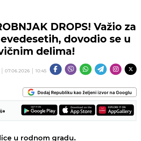
BNJAK DROPS! Važio za
vedesetih, dovodio se u
ivičnim delima!
07.06.2026
10:45
Dodaj Republiku kao željeni izvor na Googlu
ija
dice u rodnom gradu.