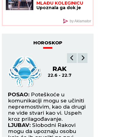
MLAĐU KOLEGINICU
došla"
Upoznala ga dok je
bila na fakultetu, a
sada pokazala čime se
bavi pored glume
by Aklamator
HOROSKOP
RAK
L
22.6 - 22.7
22.7
POSAO:
Poteškoće u
POSAO:
Nadređen
a
komunikaciji mogu se učiniti
stvaraju sve veći pr
nepremostivim, kao da drugi
vas dodatno umara
ogu
ne vide stvari kao vi. Uspeh
pomoć od kolega i 
kroz prilagođavanje.
odmor rasterećeni
LJUBAV:
Slobodni Rakovi
LJUBAV:
Sve više 
mogu da upoznaju osobu
dopada osoba koj