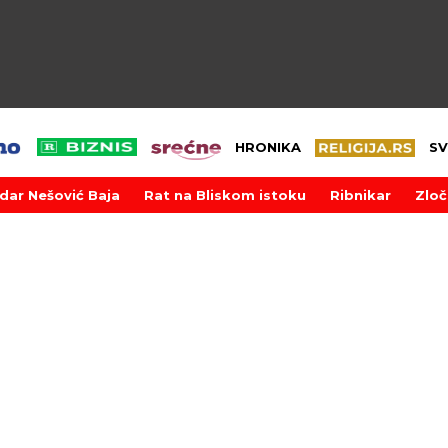
HRONIKA
SV
dar Nešović Baja
Rat na Bliskom istoku
Ribnikar
Zloč