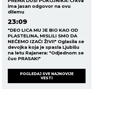
PREMA DUŠI POKOJNIKA: Crkva
ima jasan odgovor na ovu
dilemu
23:09
"DEO LICA MU JE BIO KAO OD
PLASTELINA, MISLILI SMO DA
NEĆEMO IZAĆI ŽIVI!" Oglasila se
devojka koja je spasla Ljubišu
na letu Rajanera: "Odjednom se
čuo PRASAK!"
POGLEDAJ SVE NAJNOVIJE
VESTI