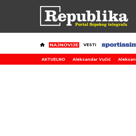
VESTI
AKTUELNO
Aleksandar Vučić
Aleksan