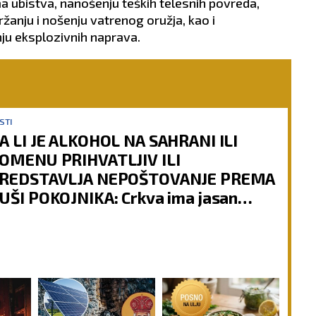
ma ubistva, nanošenju teških telesnih povreda,
nju i nošenju vatrenog oružja, kao i
nju eksplozivnih naprava.
STI
A LI JE ALKOHOL NA SAHRANI ILI
OMENU PRIHVATLJIV ILI
REDSTAVLJA NEPOŠTOVANJE PREMA
UŠI POKOJNIKA: Crkva ima jasan
dgovor na ovu dilemu