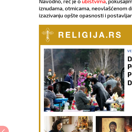
Navodno, reč je o
ubistvima
, pokušaji
iznudama, otmicama, neovlašćenom drža
izazivanju opšte opasnosti i postavlja
VE
D
P
P
D
o