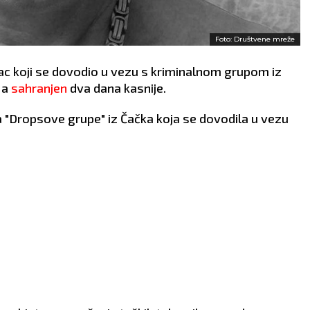
Foto: Društvene mreže
c koji se dovodio u vezu s kriminalnom grupom iz
, a
sahranjen
dva dana kasnije.
a "Dropsove grupe" iz Čačka koja se dovodila u vezu