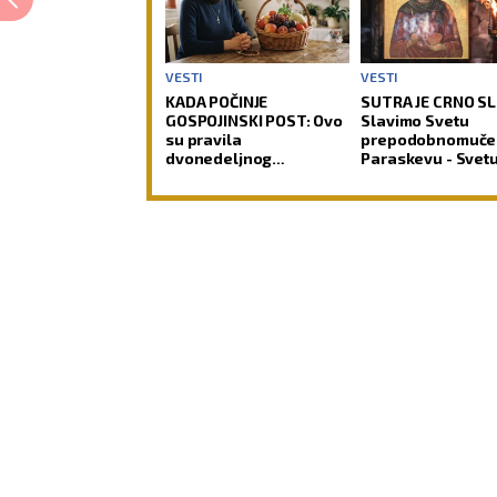
VESTI
VESTI
KADA POČINJE
SUTRA JE CRNO S
GOSPOJINSKI POST: Ovo
Slavimo Svetu
su pravila
prepodobnomuče
dvonedeljnog
Paraskevu - Svet
uzdržanja pred jedan
Petku Rimljanku
od najvećih praznika