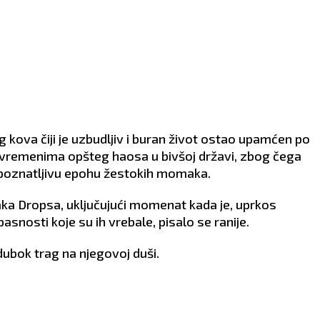
nerom oko finansijske
zanimljivu osobu s kojom 
cije ili u vezi s planovima
poželeti da otpočnu
udućnost. Potrebno je da
avanturu. Period ispunjen
strane pokažu
strastima.
romis.
ZDRAVLJE:
Dobro.
VLJE:
Promenite način
ne.
kova čiji je uzbudljiv i buran život ostao upamćen po
 vremenima opšteg haosa u bivšoj državi, zbog čega
epoznatljivu epohu žestokih momaka.
ka Dropsa, uključujući momenat kada je, uprkos
snosti koje su ih vrebale, pisalo se ranije.
 dubok trag na njegovoj duši.