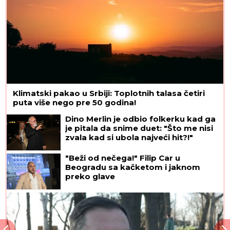
Klimatski pakao u Srbiji: Toplotnih talasa četiri
puta više nego pre 50 godina!
Dino Merlin je odbio folkerku kad ga
je pitala da snime duet: "Što me nisi
zvala kad si ubola najveći hit?!"
"Beži od nečega!" Filip Car u
Beogradu sa kačketom i jaknom
preko glave