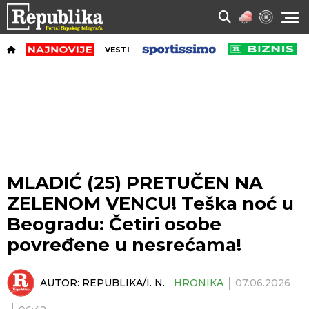
VESTI
MLADIĆ (25) PRETUČEN NA
ZELENOM VENCU! Teška noć u
Beogradu: Četiri osobe
povređene u nesrećama!
AUTOR:
REPUBLIKA/I. N.
HRONIKA
07.06.2026