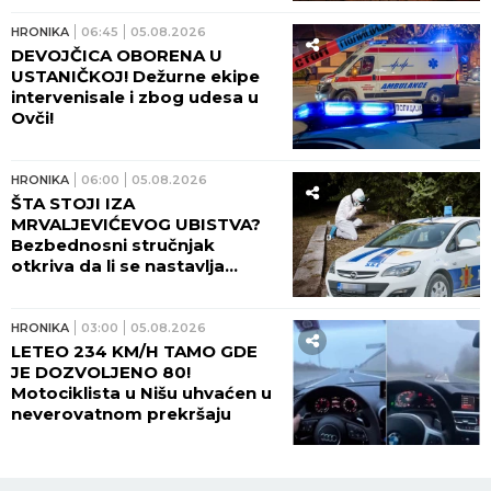
HRONIKA
06:45
05.08.2026
DEVOJČICA OBORENA U
USTANIČKOJ! Dežurne ekipe
intervenisale i zbog udesa u
Ovči!
HRONIKA
06:00
05.08.2026
ŠTA STOJI IZA
MRVALJEVIĆEVOG UBISTVA?
Bezbednosni stručnjak
otkriva da li se nastavlja
krvavi obračun klanova
HRONIKA
03:00
05.08.2026
LETEO 234 KM/H TAMO GDE
JE DOZVOLJENO 80!
Motociklista u Nišu uhvaćen u
neverovatnom prekršaju