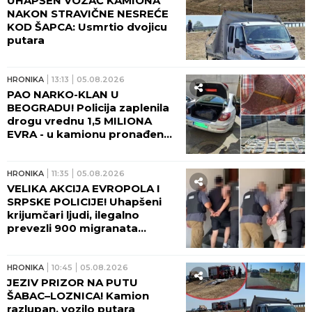
UHAPŠEN VOZAČ KAMIONA
NAKON STRAVIČNE NESREĆE
KOD ŠAPCA: Usmrtio dvojicu
putara
HRONIKA
13:13
05.08.2026
PAO NARKO-KLAN U
BEOGRADU! Policija zaplenila
drogu vrednu 1,5 MILIONA
EVRA - u kamionu pronađeno
45 kilograma kokaina i
marihuane
HRONIKA
11:35
05.08.2026
VELIKA AKCIJA EVROPOLA I
SRPSKE POLICIJE! Uhapšeni
krijumčari ljudi, ilegalno
prevezli 900 migranata
(VIDEO)
HRONIKA
10:45
05.08.2026
JEZIV PRIZOR NA PUTU
ŠABAC–LOZNICA! Kamion
razlupan, vozilo putara