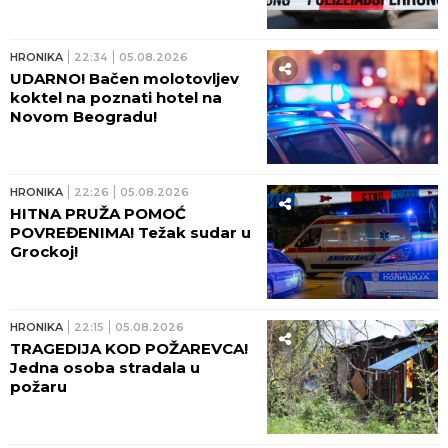
HRONIKA
22:34
05.08.2026
UDARNO! Bačen molotovljev
koktel na poznati hotel na
Novom Beogradu!
HRONIKA
22:26
05.08.2026
HITNA PRUŽA POMOĆ
POVREĐENIMA! Težak sudar u
Grockoj!
HRONIKA
22:15
05.08.2026
TRAGEDIJA KOD POŽAREVCA!
Jedna osoba stradala u
požaru