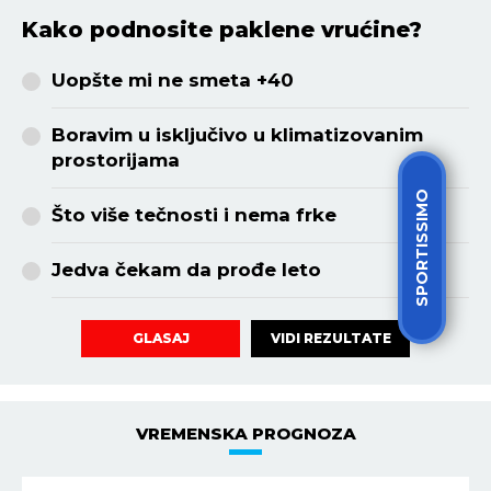
Kako podnosite paklene vrućine?
Uopšte mi ne smeta +40
Boravim u isključivo u klimatizovanim
prostorijama
SPORTISSIMO
Što više tečnosti i nema frke
Jedva čekam da prođe leto
VIDI REZULTATE
GLASAJ
VREMENSKA PROGNOZA