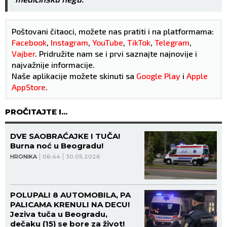
Poštovani čitaoci, možete nas pratiti i na platformama:
Facebook
,
Instagram
,
YouTube
,
TikTok
,
Telegram
,
Vajber
. Pridružite nam se i prvi saznajte najnovije i
najvažnije informacije.
Naše aplikacije možete skinuti sa
Google Play
i
Apple
AppStore
.
PROČITAJTE I...
DVE SAOBRAĆAJKE I TUČA!
Burna noć u Beogradu!
HRONIKA
06:44
30.05.2026
POLUPALI 8 AUTOMOBILA, PA
PALICAMA KRENULI NA DECU!
Jeziva tuča u Beogradu,
dečaku (15) se bore za život!