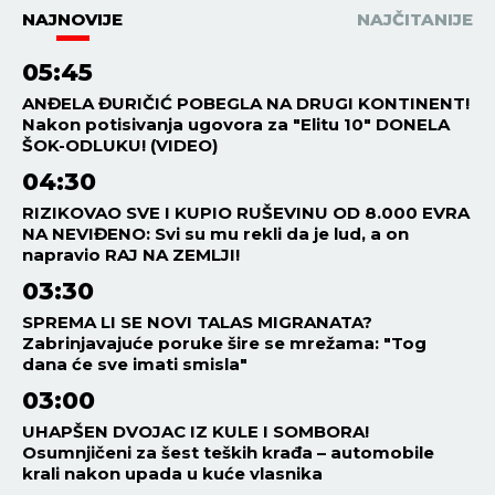
NAJNOVIJE
NAJČITANIJE
05:45
ANĐELA ĐURIČIĆ POBEGLA NA DRUGI KONTINENT!
Nakon potisivanja ugovora za "Elitu 10" DONELA
ŠOK-ODLUKU! (VIDEO)
04:30
RIZIKOVAO SVE I KUPIO RUŠEVINU OD 8.000 EVRA
NA NEVIĐENO: Svi su mu rekli da je lud, a on
napravio RAJ NA ZEMLJI!
03:30
SPREMA LI SE NOVI TALAS MIGRANATA?
Zabrinjavajuće poruke šire se mrežama: "Tog
dana će sve imati smisla"
03:00
UHAPŠEN DVOJAC IZ KULE I SOMBORA!
Osumnjičeni za šest teških krađa – automobile
krali nakon upada u kuće vlasnika