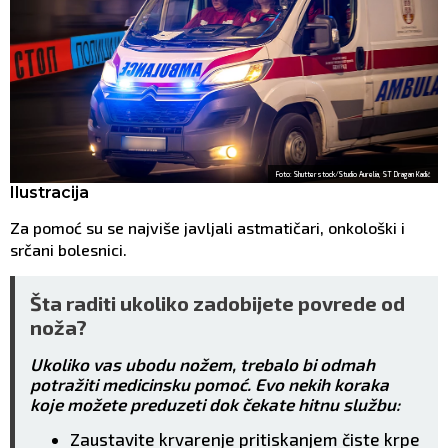
Foto: Shutterstock/Studio Aurelia, ST Dragan Kadić
Ilustracija
Za pomoć su se najviše javljali astmatičari, onkološki i
srčani bolesnici.
Šta raditi ukoliko zadobijete povrede od
noža?
Ukoliko vas ubodu nožem, trebalo bi odmah
potražiti medicinsku pomoć. Evo nekih koraka
koje možete preduzeti dok čekate hitnu službu:
Zaustavite krvarenje pritiskanjem čiste krpe