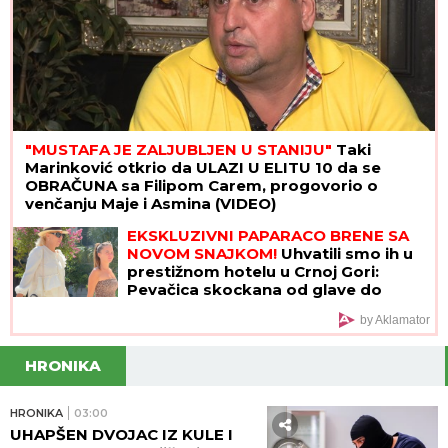
"MUSTAFA JE ZALJUBLJEN U STANIJU"
Taki
Marinković otkrio da ULAZI U ELITU 10 da se
OBRAČUNA sa Filipom Carem, progovorio o
venčanju Maje i Asmina (VIDEO)
EKSKLUZIVNI PAPARACO BRENE SA
NOVOM SNAJKOM!
Uhvatili smo ih u
prestižnom hotelu u Crnoj Gori:
Pevačica skockana od glave do
pete, Viktorova devojka bez šminke
by Aklamator
(VIDEO)
HRONIKA
HRONIKA
03:00
UHAPŠEN DVOJAC IZ KULE I