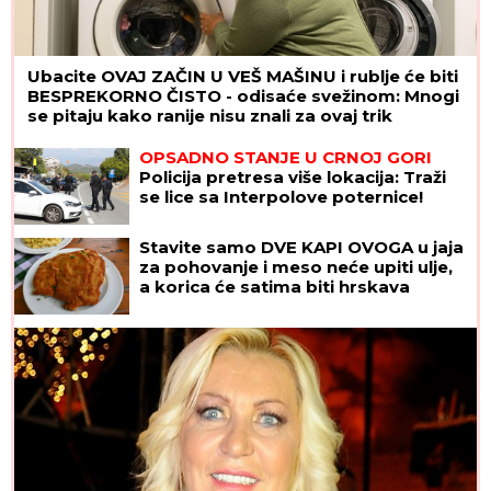
Ubacite OVAJ ZAČIN U VEŠ MAŠINU i rublje će biti
BESPREKORNO ČISTO - odisaće svežinom: Mnogi
se pitaju kako ranije nisu znali za ovaj trik
OPSADNO STANJE U CRNOJ GORI
Policija pretresa više lokacija: Traži
se lice sa Interpolove poternice!
Stavite samo DVE KAPI OVOGA u jaja
za pohovanje i meso neće upiti ulje,
a korica će satima biti hrskava