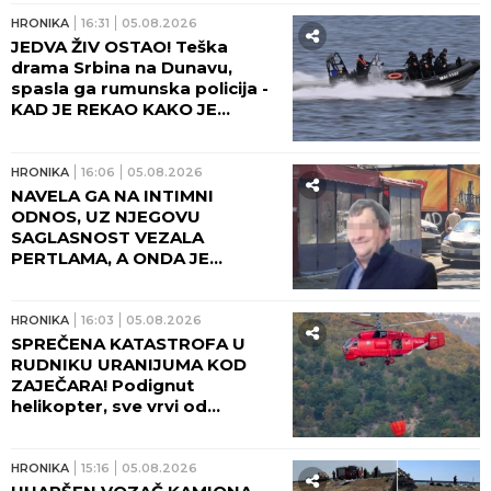
HRONIKA
16:31
05.08.2026
JEDVA ŽIV OSTAO! Teška
drama Srbina na Dunavu,
spasla ga rumunska policija -
KAD JE REKAO KAKO JE
DOSPEO KOD NJIH, SAMO ŠTO
SE NISU ŠLOGIRALI!
HRONIKA
16:06
05.08.2026
NAVELA GA NA INTIMNI
ODNOS, UZ NJEGOVU
SAGLASNOST VEZALA
PERTLAMA, A ONDA JE
ULETEO I SAUČESNIK! Jezivi
detalji ubistva pekara na
Karaburmi - DA ČOVEK NE
HRONIKA
16:03
05.08.2026
POVERUJE! (FOTO)
SPREČENA KATASTROFA U
RUDNIKU URANIJUMA KOD
ZAJEČARA! Podignut
helikopter, sve vrvi od
vatrogasaca - Hitno se
oglasio Dačić! (FOTO, VIDEO)
HRONIKA
15:16
05.08.2026