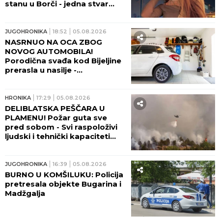
stanu u Borči - jedna stvar
velika misterija!
JUGOHRONIKA
18:52
05.08.2026
NASRNUO NA OCA ZBOG
NOVOG AUTOMOBILA!
Porodična svađa kod Bijeljine
prerasla u nasilje -
PRESUĐENO I KO JE KRIV!
HRONIKA
17:29
05.08.2026
DELIBLATSKA PEŠČARA U
PLAMENU! Požar guta sve
pred sobom - Svi raspoloživi
ljudski i tehnički kapaciteti
tamo upućeni! (FOTO, VIDEO)
JUGOHRONIKA
16:39
05.08.2026
BURNO U KOMŠILUKU: Policija
pretresala objekte Bugarina i
Madžgalja