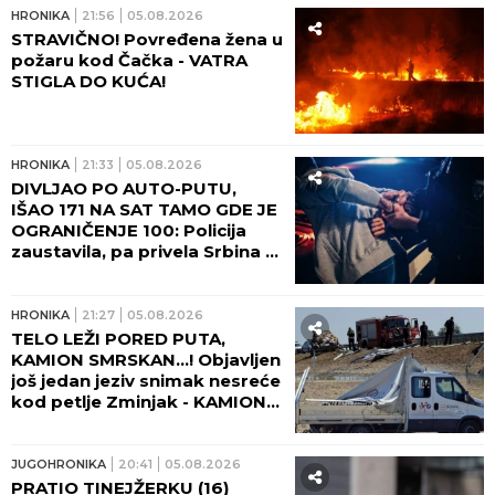
HRONIKA
21:56
05.08.2026
STRAVIČNO! Povređena žena u
požaru kod Čačka - VATRA
STIGLA DO KUĆA!
HRONIKA
21:33
05.08.2026
DIVLJAO PO AUTO-PUTU,
IŠAO 171 NA SAT TAMO GDE JE
OGRANIČENJE 100: Policija
zaustavila, pa privela Srbina u
Crnoj Gori
HRONIKA
21:27
05.08.2026
TELO LEŽI PORED PUTA,
KAMION SMRSKAN...! Objavljen
još jedan jeziv snimak nesreće
kod petlje Zminjak - KAMION
UBIO DVOJICU PUTARA IZ
SOMBORA! (UZNEMIRUJUĆI
VIDEO)
JUGOHRONIKA
20:41
05.08.2026
PRATIO TINEJŽERKU (16)