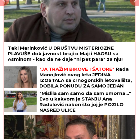
Taki Marinković U DRUŠTVU MISTERIOZNE
PLAVUŠE dok javnost bruji o Maji i HAOSU sa
Asminom - kao da ne daje "ni pet para" za nju!
"JA TRAŽIM BIKOVE I ŠATORE"
Rada
Manojlović ovog leta JEDINA
IZOSTALA sa crnogorskih letovališta,
DOBILA PONUDU ZA SAMO JEDAN
KLUB
"Mislila sam samo da sam umorna..."
Evo u kakvom je STANJU Ana
Radulović nakon što joj je POZILO
NASRED ULICE