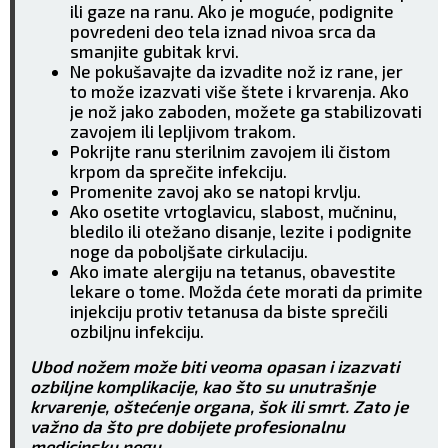
ili gaze na ranu. Ako je moguće, podignite
povredeni deo tela iznad nivoa srca da
smanjite gubitak krvi.
Ne pokušavajte da izvadite nož iz rane, jer
to može izazvati više štete i krvarenja. Ako
je nož jako zaboden, možete ga stabilizovati
zavojem ili lepljivom trakom.
Pokrijte ranu sterilnim zavojem ili čistom
krpom da sprečite infekciju.
Promenite zavoj ako se natopi krvlju.
Ako osetite vrtoglavicu, slabost, mučninu,
bledilo ili otežano disanje, lezite i podignite
noge da poboljšate cirkulaciju.
Ako imate alergiju na tetanus, obavestite
lekare o tome. Možda ćete morati da primite
injekciju protiv tetanusa da biste sprečili
ozbiljnu infekciju.
Ubod nožem može biti veoma opasan i izazvati
ozbiljne komplikacije, kao što su unutrašnje
krvarenje, oštećenje organa, šok ili smrt. Zato je
važno da što pre dobijete profesionalnu
medicinsku negu.