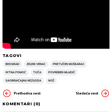
TAGOVI
BEOGRAD
ZELENI VENAC
PRETUČEN MUŠKARAC
HITNA POMOĆ
TUČA
POVREĐEN MLADIĆ
SAOBRAĆAJNA NEZGODA
NOŽ
Prethodna vest
Sledeća vest
KOMENTARI (
0
)