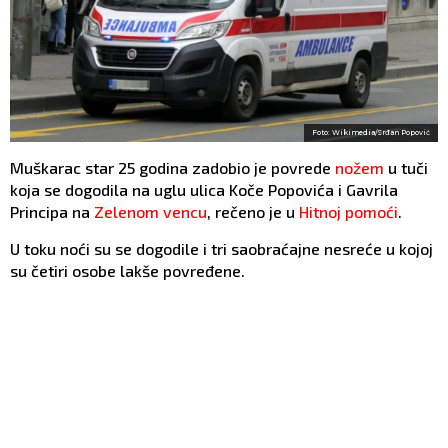
Foto: Wikimedia/Srđan Popović
Muškarac star 25 godina zadobio je povrede
nožem
u tuči
koja se dogodila na uglu ulica Koče Popovića i Gavrila
Principa na
Zelenom vencu
, rečeno je u
Hitnoj pomoći
.
U toku noći su se dogodile i tri saobraćajne nesreće u kojoj
su četiri osobe lakše povređene.