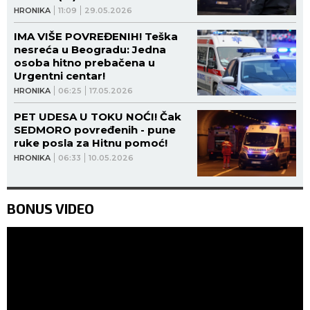
HRONIKA
11:09
29.05.2026
IMA VIŠE POVREĐENIH! Teška
nesreća u Beogradu: Jedna
osoba hitno prebačena u
Urgentni centar!
HRONIKA
06:25
17.05.2026
PET UDESA U TOKU NOĆI! Čak
SEDMORO povređenih - pune
ruke posla za Hitnu pomoć!
HRONIKA
06:33
10.05.2026
BONUS VIDEO