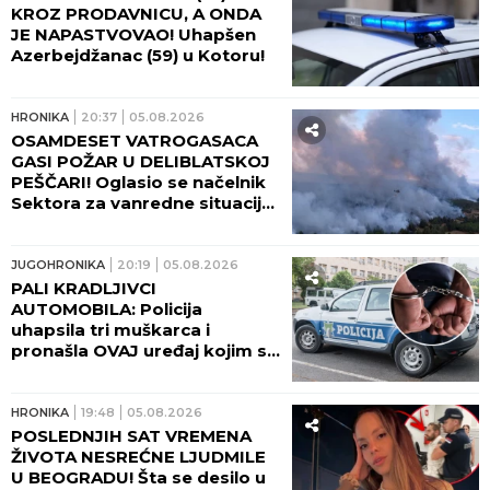
KROZ PRODAVNICU, A ONDA
JE NAPASTVOVAO! Uhapšen
Azerbejdžanac (59) u Kotoru!
HRONIKA
20:37
05.08.2026
OSAMDESET VATROGASACA
GASI POŽAR U DELIBLATSKOJ
PEŠČARI! Oglasio se načelnik
Sektora za vanredne situacije:
Angažovani su i helikopteri!
JUGOHRONIKA
20:19
05.08.2026
PALI KRADLJIVCI
AUTOMOBILA: Policija
uhapsila tri muškarca i
pronašla OVAJ uređaj kojim su
OBIJALI VOZILA
HRONIKA
19:48
05.08.2026
POSLEDNJIH SAT VREMENA
ŽIVOTA NESREĆNE LJUDMILE
U BEOGRADU! Šta se desilo u