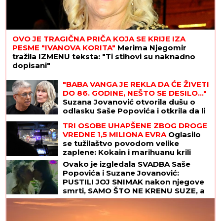
OVO JE TRAGIČNA PRIČA KOJA SE KRIJE IZA
PESME "IVANOVA KORITA"
Merima Njegomir
tražila IZMENU teksta: "Ti stihovi su naknadno
dopisani"
"BABA VANGA JE REKLA DA ĆE ŽIVETI
DO 86. GODINE, NEŠTO SE DESILO..."
Suzana Jovanović otvorila dušu o
odlasku Saše Popovića i otkrila da li
se vraća na estradu: "Na kraju nije
TRI OSOBE UHAPŠENE ZBOG DROGE
imao ništa"
VREDNE 1,5 MILIONA EVRA
Oglasilo
se tužilaštvo povodom velike
zaplene: Kokain i marihuanu krili
OVDE
Ovako je izgledala SVADBA Saše
Popovića i Suzane Jovanović:
PUSTILI JOJ SNIMAK nakon njegove
smrti, SAMO ŠTO NE KRENU SUZE, a
ovakav poklon za mladence se
danas retko viđa!