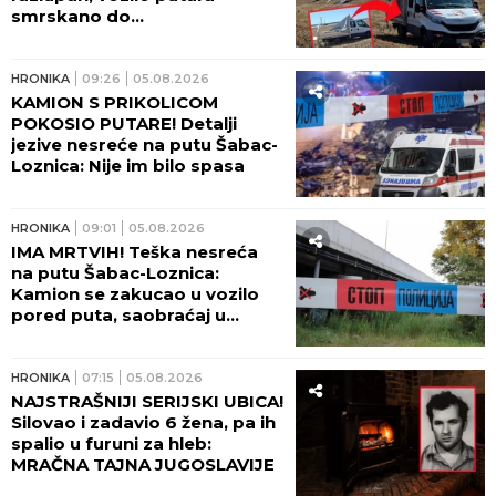
smrskano do
neprepoznatljivosti, radnicima
nije bilo spasa (FOTO, VIDEO)
HRONIKA
09:26
05.08.2026
KAMION S PRIKOLICOM
POKOSIO PUTARE! Detalji
jezive nesreće na putu Šabac-
Loznica: Nije im bilo spasa
HRONIKA
09:01
05.08.2026
IMA MRTVIH! Teška nesreća
na putu Šabac-Loznica:
Kamion se zakucao u vozilo
pored puta, saobraćaj u
kolapsu
HRONIKA
07:15
05.08.2026
NAJSTRAŠNIJI SERIJSKI UBICA!
Silovao i zadavio 6 žena, pa ih
spalio u furuni za hleb:
MRAČNA TAJNA JUGOSLAVIJE