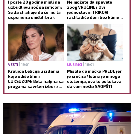
I posle 20 godina misli na
Ne možete da spavate
uzbudljivu noć sa šeficom:
zbog VRUĆINE? Ovi
Sada strahuje da će mu ta
jednostavni TRIKOVI
uspomena uništiti brak
rashladiće dom bez klime i
pomoći vam da lakše
zaspite
VESTI
19:01
LJUBIMCI
16:01
Kraljica Leticija u izdanju
Mislite da mačka PREDE jer
koje odiše tihim
je srećna? Istina je mnogo
LUKSUZOM: Bela haljina sa
složenija, ovako pokušava
prugama savršen izbor za
da vam nešto SAOPŠTI
VRELE letnje dane
(GALERIJA)