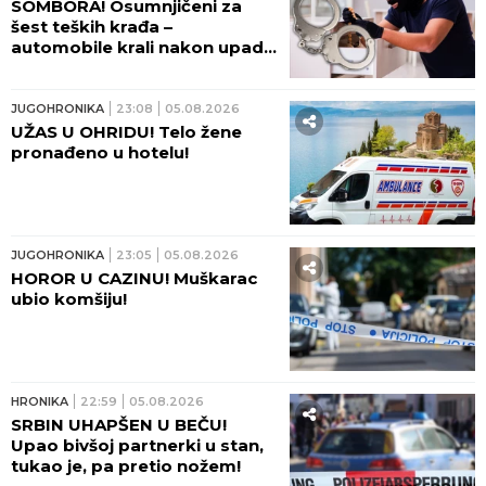
SOMBORA! Osumnjičeni za
šest teških krađa –
automobile krali nakon upada
u kuće vlasnika
JUGOHRONIKA
23:08
05.08.2026
UŽAS U OHRIDU! Telo žene
pronađeno u hotelu!
JUGOHRONIKA
23:05
05.08.2026
HOROR U CAZINU! Muškarac
ubio komšiju!
HRONIKA
22:59
05.08.2026
SRBIN UHAPŠEN U BEČU!
Upao bivšoj partnerki u stan,
tukao je, pa pretio nožem!