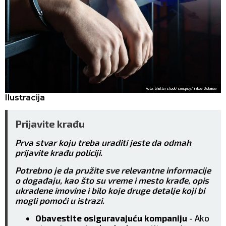
Foto: Shutterstock/smspsy/Yakov Oskanov
Ilustracija
Prijavite krađu
Prva stvar koju treba uraditi jeste da odmah
prijavite krađu policiji.
Potrebno je da pružite sve relevantne informacije
o događaju, kao što su vreme i mesto krađe, opis
ukradene imovine i bilo koje druge detalje koji bi
mogli pomoći u istrazi.
Obavestite osiguravajuću kompaniju
- Ako