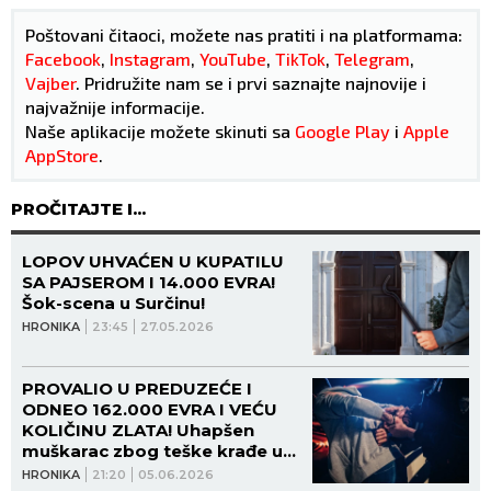
Poštovani čitaoci, možete nas pratiti i na platformama:
Facebook
,
Instagram
,
YouTube
,
TikTok
,
Telegram
,
Vajber
. Pridružite nam se i prvi saznajte najnovije i
najvažnije informacije.
Naše aplikacije možete skinuti sa
Google Play
i
Apple
AppStore
.
PROČITAJTE I...
LOPOV UHVAĆEN U KUPATILU
SA PAJSEROM I 14.000 EVRA!
Šok-scena u Surčinu!
HRONIKA
23:45
27.05.2026
PROVALIO U PREDUZEĆE I
ODNEO 162.000 EVRA I VEĆU
KOLIČINU ZLATA! Uhapšen
muškarac zbog teške krađe u
Boljevcu!
HRONIKA
21:20
05.06.2026