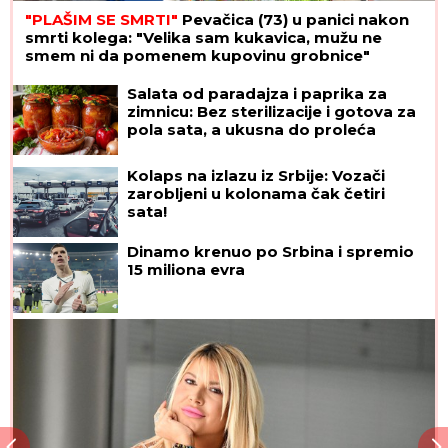
"PLAŠIM SE SMRTI"
Pevačica (73) u panici nakon
smrti kolega: "Velika sam kukavica, mužu ne
smem ni da pomenem kupovinu grobnice"
Salata od paradajza i paprika za
zimnicu: Bez sterilizacije i gotova za
pola sata, a ukusna do proleća
Kolaps na izlazu iz Srbije: Vozači
zarobljeni u kolonama čak četiri
sata!
Dinamo krenuo po Srbina i spremio
15 miliona evra