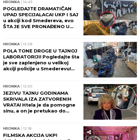
HRONIKA
14:45
POGLEDAJTE DRAMATIČAN
UPAD SPECIJALACA! UKP I SAJ
u akciji kod Smedereva, evo
ŠTA JE SVE PRONAĐENO U
KUĆI! (FOTO, VIDEO)
HRONIKA
13:28
POLA TONE DROGE U TAJNOJ
LABORATORIJI! Pogledajte šta
je sve zaplenjeno u velikoj
akciji policije u Smederevu!
(FOTO)
HRONIKA
12:50
JEZIVU TAJNU GODINAMA
SKRIVALA IZA ZATVORENIH
VRATA! Htela je da pomogne
sinu, a on je pretukao do
smrti: Komšije otkrile mračnu
priču doktorke Milke
HRONIKA
12:18
FILMSKA AKCIJA UKP!