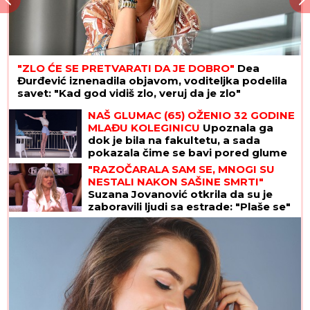
"ZLO ĆE SE PRETVARATI DA JE DOBRO"
Dea
Đurđević iznenadila objavom, voditeljka podelila
savet: "Kad god vidiš zlo, veruj da je zlo"
NAŠ GLUMAC (65) OŽENIO 32 GODINE
MLAĐU KOLEGINICU
Upoznala ga
dok je bila na fakultetu, a sada
pokazala čime se bavi pored glume
"RAZOČARALA SAM SE, MNOGI SU
NESTALI NAKON SAŠINE SMRTI"
Suzana Jovanović otkrila da su je
zaboravili ljudi sa estrade: "Plaše se"