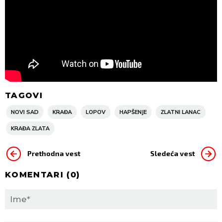
TAGOVI
NOVI SAD
KRAĐA
LOPOV
HAPŠENJE
ZLATNI LANAC
KRAĐA ZLATA
Prethodna vest
Sledeća vest
KOMENTARI (
0
)