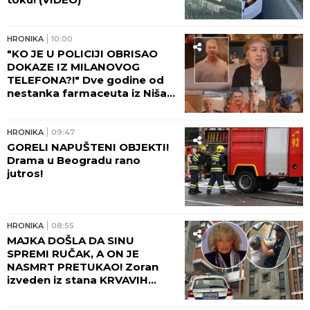
HRONIKA
10:00
"KO JE U POLICIJI OBRISAO
DOKAZE IZ MILANOVOG
TELEFONA?!" Dve godine od
nestanka farmaceuta iz Niša,
majka Marica očajna: Njega su
negde odveli...
HRONIKA
09:47
GORELI NAPUŠTENI OBJEKTI!
Drama u Beogradu rano
jutros!
HRONIKA
08:55
MAJKA DOŠLA DA SINU
SPREMI RUČAK, A ON JE
NASMRT PRETUKAO! Zoran
izveden iz stana KRVAVIH
NOGU, komšije čule jezive
krike na Novom Beogradu: