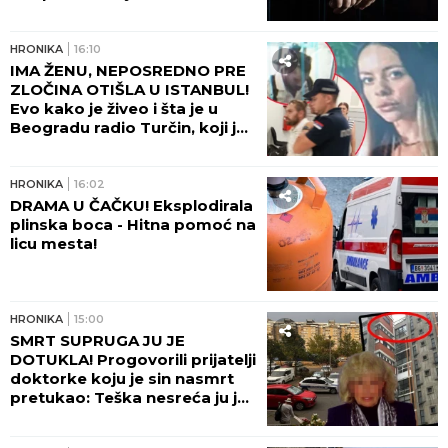
automobila u Rumi - JUČE
IZAZVAO DVE SAOBRAĆAJNE
NESREĆE!
HRONIKA
16:10
IMA ŽENU, NEPOSREDNO PRE
ZLOČINA OTIŠLA U ISTANBUL!
Evo kako je živeo i šta je u
Beogradu radio Turčin, koji je
ubio mladu Ruskinju - HOROR!
HRONIKA
16:02
DRAMA U ČAČKU! Eksplodirala
plinska boca - Hitna pomoć na
licu mesta!
HRONIKA
15:00
SMRT SUPRUGA JU JE
DOTUKLA! Progovorili prijatelji
doktorke koju je sin nasmrt
pretukao: Teška nesreća ju je
pratila... (FOTO)