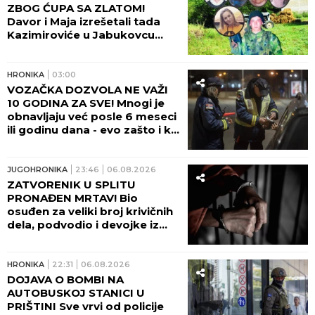
ZBOG ĆUPA SA ZLATOM!
Davor i Maja izrešetali tada
Kazimiroviće u Jabukovcu
zbog ČARŠIJSKE PRIČE!
HRONIKA
03:00
VOZAČKA DOZVOLA NE VAŽI
10 GODINA ZA SVE! Mnogi je
obnavljaju već posle 6 meseci
ili godinu dana - evo zašto i ko
odlučuje o tome!
JUGOHRONIKA
23:46
06.08.2026
ZATVORENIK U SPLITU
PRONAĐEN MRTAV! Bio
osuđen za veliki broj krivičnih
dela, podvodio i devojke iz
Srbije!
HRONIKA
22:31
06.08.2026
DOJAVA O BOMBI NA
AUTOBUSKOJ STANICI U
PRIŠTINI Sve vrvi od policije