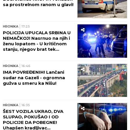
sa prostrelnom ranom u glavi!
HRONIKA
17:25
POLICIJA UPUCALA SRBINA U
NEMAČKOJ! Nasrnuo na njih i
ženu lopatom - U kritičnom
stanju, njegov brat tek
napravio haos posle
ranjavanja!
HRONIKA
16:46
IMA POVREĐENIH! Lančani
sudar na Gazeli - ogromna
gužva u smeru ka Nišu!
HRONIKA
16:35
ŠEST VOZILA UKRAO, DVA
SLUPAO, POKUŠAO I OD
POLICIJE DA POBEGNE!
Uhapšen kradljivac