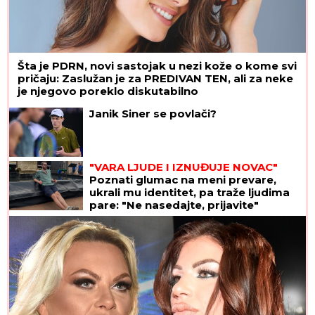
Šta je PDRN, novi sastojak u nezi kože o kome svi
pričaju: Zaslužan je za PREDIVAN TEN, ali za neke
je njegovo poreklo diskutabilno
Janik Siner se povlači?
"VARA LJUDE I IZNUĐUJE NOVAC"
Poznati glumac na meni prevare,
ukrali mu identitet, pa traže ljudima
pare: "Ne nasedajte, prijavite"