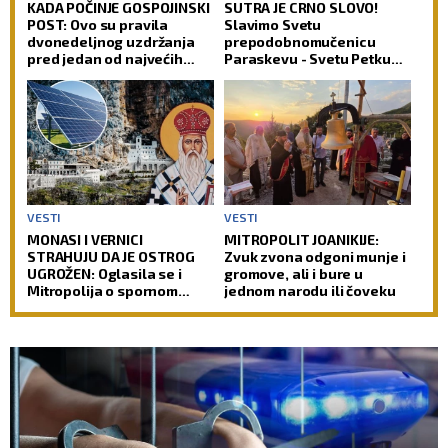
KADA POČINJE GOSPOJINSKI
SUTRA JE CRNO SLOVO!
POST: Ovo su pravila
Slavimo Svetu
dvonedeljnog uzdržanja
prepodobnomučenicu
pred jedan od najvećih
Paraskevu - Svetu Petku
praznika
Rimljanku
VESTI
VESTI
MONASI I VERNICI
MITROPOLIT JOANIKIJE:
STRAHUJU DA JE OSTROG
Zvuk zvona odgoni munje i
UGROŽEN: Oglasila se i
gromove, ali i bure u
Mitropolija o spornom
jednom narodu ili čoveku
projektu