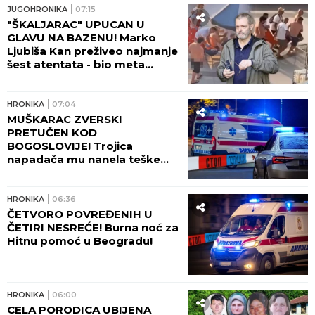
"Zapomagala je na sav glas!"
JUGOHRONIKA
07:15
(FOTO, VIDEO)
"ŠKALJARAC" UPUCAN U
GLAVU NA BAZENU! Marko
Ljubiša Kan preživeo najmanje
šest atentata - bio meta
Zvicera i Džonija sa Vračara, a
tada hteo da ga ubije
tinejdžer!
HRONIKA
07:04
MUŠKARAC ZVERSKI
PRETUČEN KOD
BOGOSLOVIJE! Trojica
napadača mu nanela teške
povrede lica!
HRONIKA
06:36
ČETVORO POVREĐENIH U
ČETIRI NESREĆE! Burna noć za
Hitnu pomoć u Beogradu!
HRONIKA
06:00
CELA PORODICA UBIJENA