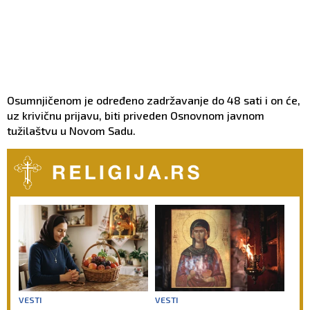
Osumnjičenom je određeno zadržavanje do 48 sati i on će,
uz krivičnu prijavu, biti priveden Osnovnom javnom
tužilaštvu u Novom Sadu.
VESTI
VESTI