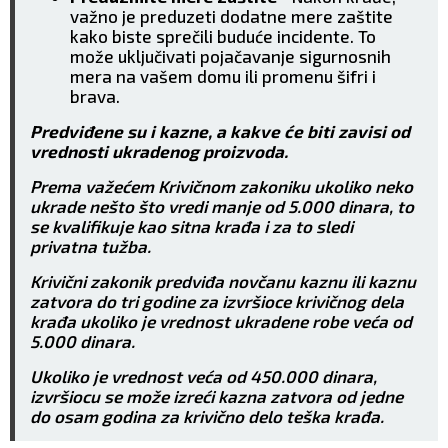
važno je preduzeti dodatne mere zaštite
kako biste sprečili buduće incidente. To
može uključivati pojačavanje sigurnosnih
mera na vašem domu ili promenu šifri i
brava.
Predviđene su i kazne, a kakve će biti zavisi od
vrednosti ukradenog proizvoda.
Prema važećem Krivičnom zakoniku ukoliko neko
ukrade nešto što vredi manje od 5.000 dinara, to
se kvalifikuje kao sitna krađa i za to sledi
privatna tužba.
Krivični zakonik predviđa novčanu kaznu ili kaznu
zatvora do tri godine za izvršioce krivičnog dela
krađa ukoliko je vrednost ukradene robe veća od
5.000 dinara.
Ukoliko je vrednost veća od 450.000 dinara,
izvršiocu se može izreći kazna zatvora od jedne
do osam godina za krivično delo teška krađa.