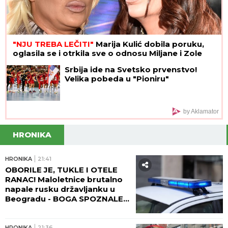
"NJU TREBA LEČITI"
Marija Kulić dobila poruku,
oglasila se i otrkila sve o odnosu Miljane i Zole
Srbija ide na Svetsko prvenstvo!
Velika pobeda u "Pioniru"
by Aklamator
HRONIKA
HRONIKA
21:41
OBORILE JE, TUKLE I OTELE
RANAC! Maloletnice brutalno
napale rusku državljanku u
Beogradu - BOGA SPOZNALE
KAD SE DEVOJKA PODIGLA!
HRONIKA
21:36