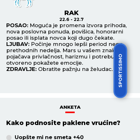
RAK
22.6 - 22.7
to
POSAO:
Moguća je promena izvora prihoda,
P
e.
nova poslovna ponuda, povišica, honorarni
sa
posao ili isplata novca koji dugo čekate.
sp
LJUBAV:
Počinje mnogo lepši period nego
L
prethodnih nedelja. Mars u vašem znaku
os
pojačava privlačnost, harizmu i potrebu da
Za
SPORTISSIMO
otvoreno pokažete emocije.
Z
ZDRAVLJE:
Obratite pažnju na želudac.
da
ANKETA
Kako podnosite paklene vrućine?
Uopšte mi ne smeta +40