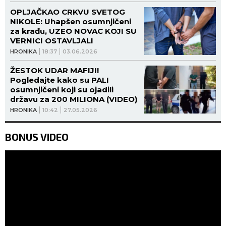
OPLJAČKAO CRKVU SVETOG
NIKOLE: Uhapšen osumnjičeni
za krađu, UZEO NOVAC KOJI SU
VERNICI OSTAVLJALI
HRONIKA
18:37
03.06.2026
ŽESTOK UDAR MAFIJI!
Pogledajte kako su PALI
osumnjičeni koji su ojadili
državu za 200 MILIONA (VIDEO)
HRONIKA
10:42
27.05.2026
BONUS VIDEO