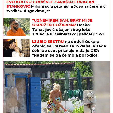
EVO KOLIKO GODIŠNJE ZARAĐUJE DRAGAN
STANKOVIĆ
Milioni su u pitanju, a Jovana Jeremić
tvrdi: "U dugovima je"
"UZNEMIREN SAM, BRAT MI JE
OKRUŽEN POŽARIMA"
Darko
Tanasijević očajan zbog loše
situacije u Deliblatskoj peščari: "SVI
SU EVAKUISANI", otkrio koje
LJUBIO SESTRU
na dodeli Oskara,
informacije ima
oženio se i razveo za 15 dana, a sada
šokirao svet priznajem da je GEJ:
"Nadam se da će moja porodica
odabrati razumevanje umesto
osude"