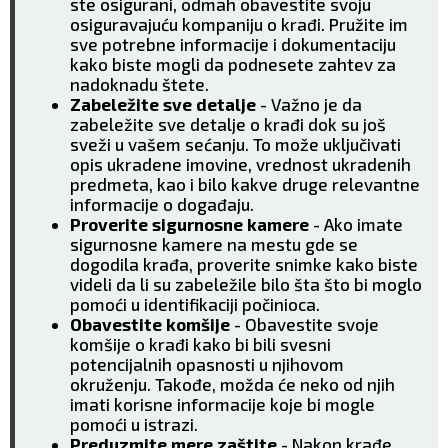
ste osigurani, odmah obavestite svoju
osiguravajuću kompaniju o krađi. Pružite im
sve potrebne informacije i dokumentaciju
kako biste mogli da podnesete zahtev za
nadoknadu štete.
Zabeležite sve detalje
- Važno je da
zabeležite sve detalje o krađi dok su još
sveži u vašem sećanju. To može uključivati
opis ukradene imovine, vrednost ukradenih
predmeta, kao i bilo kakve druge relevantne
informacije o događaju.
Proverite sigurnosne kamere
- Ako imate
sigurnosne kamere na mestu gde se
dogodila krađa, proverite snimke kako biste
videli da li su zabeležile bilo šta što bi moglo
pomoći u identifikaciji počinioca.
Obavestite komšije
- Obavestite svoje
komšije o krađi kako bi bili svesni
potencijalnih opasnosti u njihovom
okruženju. Takođe, možda će neko od njih
imati korisne informacije koje bi mogle
pomoći u istrazi.
Preduzmite mere zaštite
- Nakon krađe,