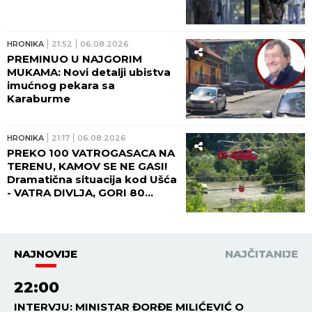
HRONIKA
21:52
06.08.2026
PREMINUO U NAJGORIM
MUKAMA: Novi detalji ubistva
imućnog pekara sa
Karaburme
HRONIKA
21:17
06.08.2026
PREKO 100 VATROGASACA NA
TERENU, KAMOV SE NE GASI!
Dramatična situacija kod Ušća
- VATRA DIVLJA, GORI 80
HEKTARA ŠUMA! (FOTO,
VIDEO)
NAJNOVIJE
NAJČITANIJE
22:00
INTERVJU: MINISTAR ĐORĐE MILIĆEVIĆ O