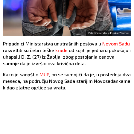
Foto: Shutterstock, Pixabay/Fleimax
Pripadnici Ministarstva unutrašnjih poslova u
Novom Sadu
rasvetlili su četiri teške
krađe
od kojih je jedna u pokušaju i
uhapsili D. Z. (27) iz Žablja, zbog postojanja osnova
sumnje da je izvršio ova krivična dela.
Kako je saopštio
MUP
, on se sumnjiči da je, u poslednja dva
meseca, na području Novog Sada starijim Novosađankama
kidao zlatne ogrlice sa vrata.