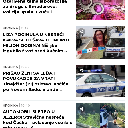
Otkrivena tajna laboratorija
za drogu u Smederevu:
Policija upala u kuću i
POHAPSILA SVE KOJE JE
ZATEKLA!
HRONIKA
11:35
LIZA POGINULA U NESREĆI
KAKVA SE DEŠAVA JEDNOM U
MILION GODINA! Nišlijka
izgubila život pred kućnim
pragom, bol porodice ne
jenjava: "Na autobusu se
otvorio poklopac i uzeo nam
HRONIKA
10:52
Elizabetu!"
PRIŠAO ŽENI SA LEĐA I
POVUKAO JE ZA VRAT!
Tinejdžer (19) otimao lančiće
po Novom Sadu, a onda
napao policajce!
HRONIKA
10:40
AUTOMOBIL SLETEO U
JEZERO! Stravična nesreća
kod Čačka - izvlačenje vozila u
toku! (VIDEO)