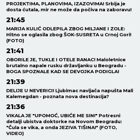
PROJEKTIMA, PLANOVIMA, IZAZOVIMA! Srbija je
dosta ćutala, mir ne može da počiva na zaboravu!
21:45
MARIJA KULIĆ ODLEPILA ZBOG MILJANE I ZOLE:
Hitno se oglasila zbog ŠOK-SUSRETA u Crnoj Gori!
(FOTO)
21:41
OBORILE JE, TUKLE I OTELE RANAC! Maloletnice
brutalno napale rusku državljanku u Beogradu -
BOGA SPOZNALE KAD SE DEVOJKA PODIGLA!
21:39
DELIJE U NEVERICI! Ljubimac navijača napušta Mali
Kalemegdan - poznata nova destinacija?
21:36
VIKALA JE "UPOMOĆ, UBIĆE ME SIN!" Potresni
detalji ubistva doktorke na Novom Beogradu:
"Čula se vika, a onda JEZIVA TIŠINA!" (FOTO,
VIDEO)