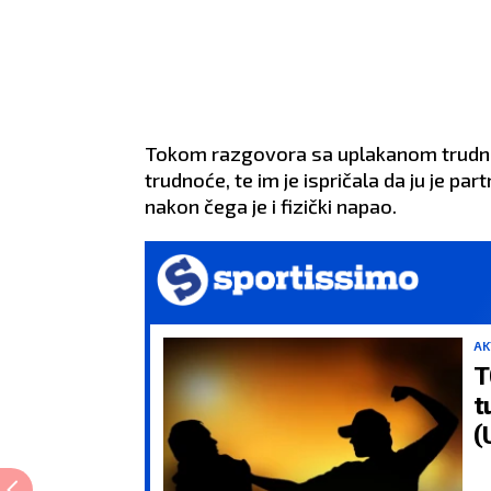
Tokom razgovora sa uplakanom trudnico
trudnoće, te im je ispričala da ju je pa
nakon čega je i fizički napao.
AK
T
t
(