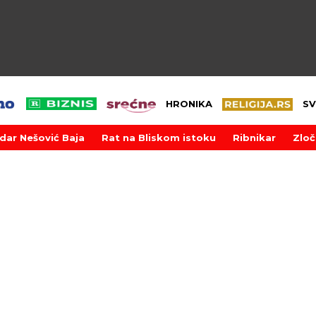
HRONIKA
SV
dar Nešović Baja
Rat na Bliskom istoku
Ribnikar
Zloč