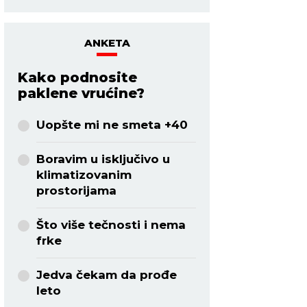
ANKETA
Kako podnosite
paklene vrućine?
Uopšte mi ne smeta +40
Boravim u isključivo u
klimatizovanim
prostorijama
Što više tečnosti i nema
frke
Jedva čekam da prođe
leto