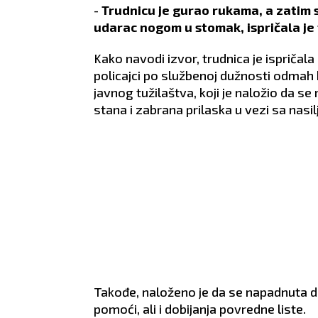
-
Trudnicu je gurao rukama, a zatim st
udarac nogom u stomak, ispričala je 
Kako navodi izvor, trudnica je ispričala 
policajci po službenoj dužnosti odmah
javnog tužilaštva, koji je naložio da s
stana i zabrana prilaska u vezi sa nasil
Takođe, naloženo je da se napadnuta de
pomoći, ali i dobijanja povredne liste.