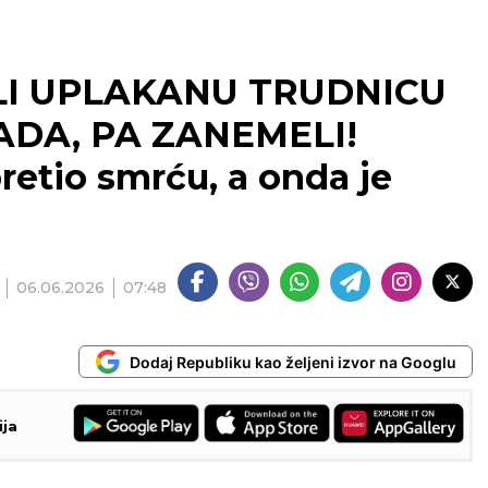
LI UPLAKANU TRUDNICU
DA, PA ZANEMELI!
pretio smrću, a onda je
06.06.2026
07:48
Dodaj Republiku kao željeni izvor na Googlu
ija