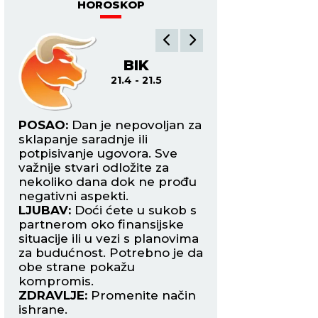
HOROSKOP
BIK
BL
21.4 - 21.5
22
ite
POSAO:
Dan je nepovoljan za
POSAO:
Danas ost
h
sklapanje saradnje ili
fokusirani tokom o
i
potpisivanje ugovora. Sve
najtežih zadataka 
važnije stvari odložite za
mogući previdi ko
nekoliko dana dok ne prođu
koštati mnogo.
e
negativni aspekti.
LJUBAV:
Slobodni 
LJUBAV:
Doći ćete u sukob s
mogu upoznati je
partnerom oko finansijske
zanimljivu osobu 
situacije ili u vezi s planovima
poželeti da otpoč
nu
za budućnost. Potrebno je da
avanturu. Period 
obe strane pokažu
strastima.
kompromis.
ZDRAVLJE:
Dobro.
ZDRAVLJE:
Promenite način
ishrane.