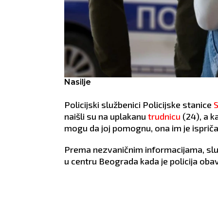
Nasilje
Policijski službenici Policijske stanice
S
naišli su na uplakanu
trudnicu
(24), a k
mogu da joj pomognu, ona im je ispričal
Prema nezvaničnim informacijama, slu
u centru Beograda kada je policija oba