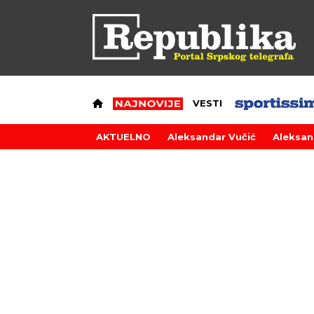
VESTI
AKTUELNO
Aleksandar Vučić
Aleksan