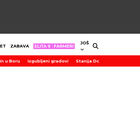
JOŠ
ET
ZABAVA
in u Boru
Izgubljeni gradovi
Stanija Dobrojević