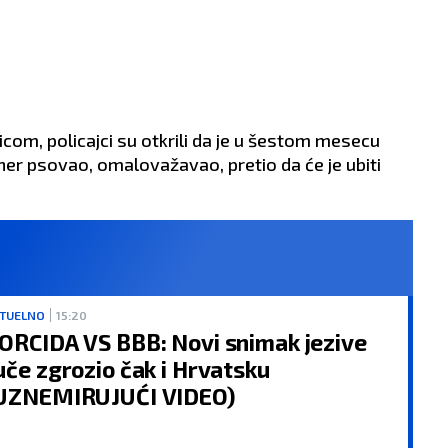
m, policajci su otkrili da je u šestom mesecu
rtner psovao, omalovažavao, pretio da će je ubiti
TUELNO
15:20
ORCIDA VS BBB: Novi snimak jezive
uče zgrozio čak i Hrvatsku
UZNEMIRUJUĆI VIDEO)