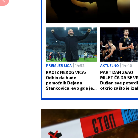
PREMIJER LIGA
14:52
AKTUELNO
14:40
KAO IZ NEKOG VICA:
PARTIZAN ZVAO
Odbio da bude
MILETIĆA DA SE VR
pomoćnik Dejana
Dušan sve potvrdi
Stankovića, evo gde je
otkrio zašto je iz
završio!
Hapoel pre crno-