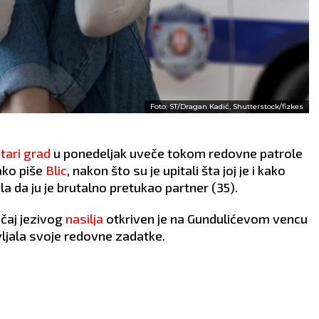
Foto: ST/Dragan Kadić, Shutterstock/fizkes
tari grad
u ponedeljak uveče tokom redovne patrole
ako piše
Blic
, nakon što su je upitali šta joj je i kako
a da ju je brutalno pretukao partner (35).
čaj jezivog
nasilja
otkriven je na Gundulićevom vencu
vljala svoje redovne zadatke.