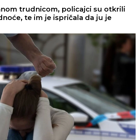
om trudnicom, policajci su otkrili
oće, te im je ispričala da ju je