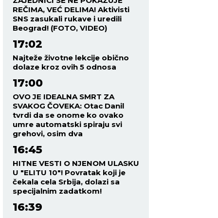
ZAJEDNICI SE NE POKAZUJE
REČIMA, VEĆ DELIMA! Aktivisti
SNS zasukali rukave i uredili
Beograd! (FOTO, VIDEO)
17:02
Najteže životne lekcije obično
dolaze kroz ovih 5 odnosa
17:00
OVO JE IDEALNA SMRT ZA
SVAKOG ČOVEKA: Otac Danil
tvrdi da se onome ko ovako
umre automatski spiraju svi
grehovi, osim dva
16:45
HITNE VESTI O NJENOM ULASKU
U "ELITU 10"! Povratak koji je
čekala cela Srbija, dolazi sa
specijalnim zadatkom!
16:39