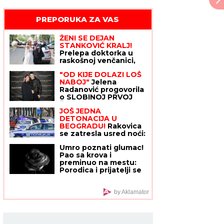
PREPORUKA ZA VAS
ŽENI SE DEJAN
STANKOVIĆ KRALJ!
Prelepa doktorka u
raskošnoj venčanici,
on u odelu sa crvenom
"OD KIJE DOLAZI LOŠ
kravatom: Ne skidaju
NABOJ"
Jelena
osmeh pred crkveno
Radanović progovorila
venčanje
o SLOBINOJ PRVOJ
ŽENI, pa iznenadila
JOŠ JEDNA
izjavom o Luni Đogani:
DETONACIJA U
"Ona je prirodna,
BEOGRADU!
Rakovica
dopada mi se"
se zatresla usred noći:
Na licu mesta krater,
Umro poznati glumac!
policija traga za
Pao sa krova i
počiniocem
preminuo na mestu:
Porodica i prijatelji se
oprostili potresnom
objavom
by Aklamator