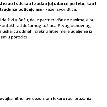
ezao i stiskao i zadao joj udarce po telu, kao i
trudnica policajcima
- kaže izvor Blica.
i da živi u Beču, da je partner više ne zanima, a su
 kontaktirali dežurnog tužioca Prvog osnovnog
e muškarcu odmah izreknu hitne mere udaljenje iz
jem u porodici.
vojka hitno javi dežurnom lekaru radi pružanja