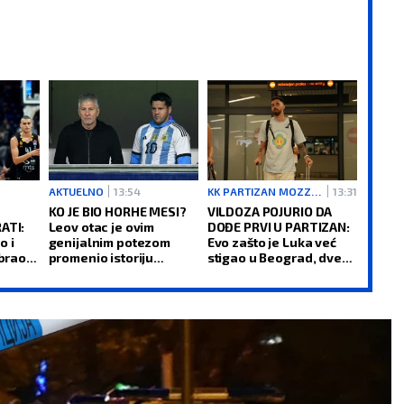
AKTUELNO
13:54
KK PARTIZAN MOZZARTBET
13:31
KO JE BIO HORHE MESI?
VILDOZA POJURIO DA
ATI:
Leov otac je ovim
DOĐE PRVI U PARTIZAN:
o i
genijalnim potezom
Evo zašto je Luka već
abrao
promenio istoriju
stigao u Beograd, dve
belih
fudbala
nedelje pre prozivke