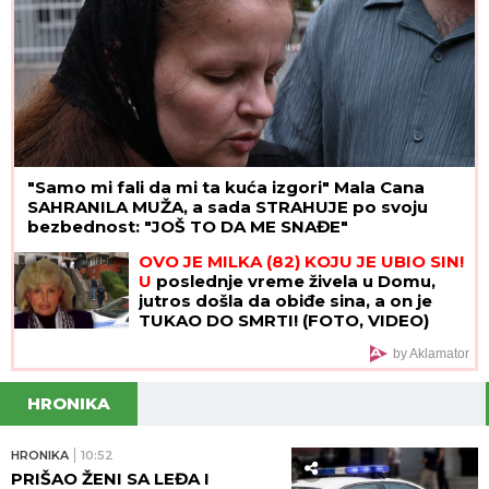
"Samo mi fali da mi ta kuća izgori" Mala Cana
SAHRANILA MUŽA, a sada STRAHUJE po svoju
bezbednost: "JOŠ TO DA ME SNAĐE"
OVO JE MILKA (82) KOJU JE UBIO SIN!
U
poslednje vreme živela u Domu,
jutros došla da obiđe sina, a on je
TUKAO DO SMRTI! (FOTO, VIDEO)
by Aklamator
HRONIKA
HRONIKA
10:52
PRIŠAO ŽENI SA LEĐA I