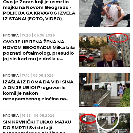
Ovo je Zoran koji je usmrtio
majku na Novom Beogradu -
POLICIJA GA KRVAVOG IZVELA
IZ STANA! (FOTO, VIDEO)
HRONIKA
17:20
06.08.2026
OVO JE UBIJENA ŽENA NA
NOVOM BEOGRADU! Milka bila
poznati oftalmolog, presudio
joj sin kad mu je došla u
posetu! (FOTO, VIDEO)
HRONIKA
17:10
06.08.2026
IZAŠLA IZ DOMA DA VIDI SINA,
A ON JE UBIO! Progovorile
komšije nakon
nezapamćenog zločina na
Novom Beogradu:
Zapomagala je na sav glas
HRONIKA
16:35
06.08.2026
SIN KRVNIČKI TUKAO MAJKU
DO SMRTI! Svi detalji