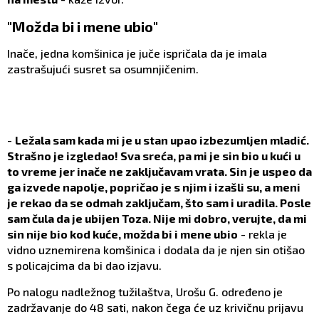
"Možda bi i mene ubio"
Inače, jedna komšinica je juče ispričala da je imala
zastrašujući susret sa osumnjičenim.
-
Ležala sam kada mi je u stan upao izbezumljen mladić.
Strašno je izgledao! Sva sreća, pa mi je sin bio u kući u
to vreme jer inače ne zaključavam vrata. Sin je uspeo da
ga izvede napolje, popričao je s njim i izašli su, a meni
je rekao da se odmah zaključam, što sam i uradila. Posle
sam čula da je ubijen Toza. Nije mi dobro, verujte, da mi
sin nije bio kod kuće, možda bi i mene ubio
- rekla je
vidno uznemirena komšinica i dodala da je njen sin otišao
s policajcima da bi dao izjavu.
Po nalogu nadležnog tužilaštva, Urošu G. određeno je
zadržavanje do 48 sati, nakon čega će uz krivičnu prijavu