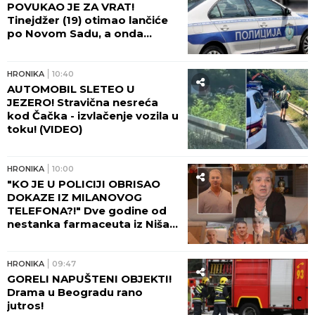
POVUKAO JE ZA VRAT!
Tinejdžer (19) otimao lančiće
po Novom Sadu, a onda
napao policajce!
HRONIKA
10:40
AUTOMOBIL SLETEO U
JEZERO! Stravična nesreća
kod Čačka - izvlačenje vozila u
toku! (VIDEO)
HRONIKA
10:00
"KO JE U POLICIJI OBRISAO
DOKAZE IZ MILANOVOG
TELEFONA?!" Dve godine od
nestanka farmaceuta iz Niša,
majka Marica očajna: Njega su
negde odveli...
HRONIKA
09:47
GORELI NAPUŠTENI OBJEKTI!
Drama u Beogradu rano
jutros!