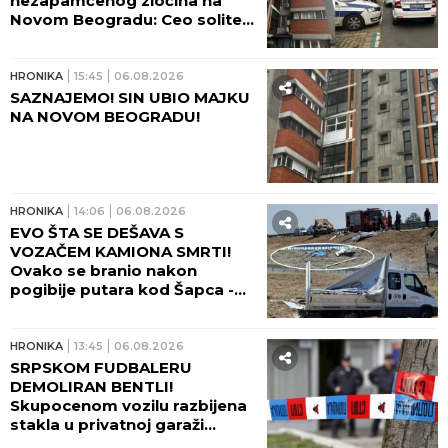
nezapamćenog zločina na
Novom Beogradu: Ceo soliter
u šoku!
HRONIKA
15:45
06.08.2026
SAZNAJEMO! SIN UBIO MAJKU
NA NOVOM BEOGRADU!
HRONIKA
14:06
06.08.2026
EVO ŠTA SE DEŠAVA S
VOZAČEM KAMIONA SMRTI!
Ovako se branio nakon
pogibije putara kod Šapca -
tužilaštvo odmah zatražilo
pritvor!
HRONIKA
13:45
06.08.2026
SRPSKOM FUDBALERU
DEMOLIRAN BENTLI!
Skupocenom vozilu razbijena
stakla u privatnoj garaži
luksuznog naselja!