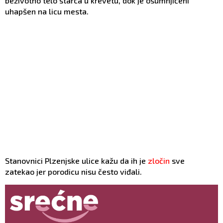
beživotno telo starca u krevetu, dok je osumnjičeni
uhapšen na licu mesta.
Stanovnici Plzenjske ulice kažu da ih je
zločin
sve
zatekao jer porodicu nisu često viđali.