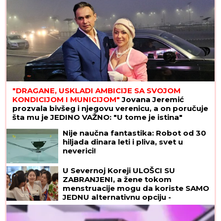
"DRAGANE, USKLADI AMBICIJE SA SVOJOM
KONDICIJOM I MUNICIJOM"
Jovana Jeremić
prozvala bivšeg i njegovu verenicu, a on poručuje
šta mu je JEDINO VAŽNO: "U tome je istina"
Nije naučna fantastika: Robot od 30
hiljada dinara leti i pliva, svet u
neverici!
U Severnoj Koreji ULOŠCI SU
ZABRANJENI, a žene tokom
menstruacije mogu da koriste SAMO
JEDNU alternativnu opciju -
zastrašujuća pravila u svetu Kim
Džong Una