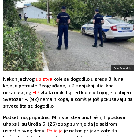
Foto: Republika
Nakon jezivog
ubistva
koje se dogodilo u sredu 3. juna i
koje je potreslo Beograđane, u Plzenjskoj ulici kod
nekadašnjeg
BIP
vlada muk. Ispred kuće u kojoj je u ubijen
Svetozar P. (92) nema nikoga, a komšije još pokušavaju da
shvate šta se dogodilo.
Podsetimo, pripadnici Ministarstva unutrašnjih poslova
uhapsili su Uroša G. (26) zbog sumnje da je sekirom
usmrtio svog dedu.
Policija
je nakon prijave zatekla