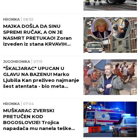
HRONIKA
08:55
MAJKA DOŠLA DA SINU
SPREMI RUČAK, A ON JE
NASMRT PRETUKAO! Zoran
izveden iz stana KRVAVIH
NOGU, komšije čule jezive
krike na Novom Beogradu:
"Zapomagala je na sav glas!"
JUGOHRONIKA
07:15
(FOTO, VIDEO)
"ŠKALJARAC" UPUCAN U
GLAVU NA BAZENU! Marko
Ljubiša Kan preživeo najmanje
šest atentata - bio meta
Zvicera i Džonija sa Vračara, a
tada hteo da ga ubije
tinejdžer!
HRONIKA
07:04
MUŠKARAC ZVERSKI
PRETUČEN KOD
BOGOSLOVIJE! Trojica
napadača mu nanela teške
povrede lica!