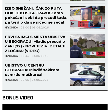
VIDEO)
IZBO SNEŽANU ČAK 26 PUTA
DOK JE KOSILA TRAVU! Zoran
pokušao i sebi da presudi tada,
pa tvrdio da se ničeg ne seća!
HRONIKA
06:00
05.06.2026
PRVI SNIMCI S MESTA UBISTVA
U BEOGRADU! Mladić presudio
deki (92) - NOVI JEZIVI DETALJI
ZLOČINA! (VIDEO)
HRONIKA
09:33
03.06.2026
UBISTVO U CENTRU
BEOGRADA! Mladić sekirom
usmrtio muškarca!
HRONIKA
09:05
03.06.2026
BONUS VIDEO