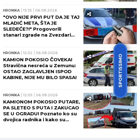
HRONIKA
13:35
06.08.2026
"OVO NIJE PRVI PUT DA JE TAJ
MLADIĆ META, ŠTA JE
SLEDEĆE?!" Progovorili
stanari zgrade na Zvezdari
gde je bačena bomba:
Tragedija sprečena SAMO
ZBOG OVOGA!
HRONIKA
12:52
06.08.2026
SPORTISSIMO
KAMION POKOSIO ČOVEKA!
Stravična nesreća u Zemunu:
OSTAO ZAGLAVLJEN ISPOD
KABINE, NIJE MU BILO SPASA!
HRONIKA
12:05
06.08.2026
KAMIONOM POKOSIO PUTARE,
PA SLETEO S PUTA I ZAKUCAO
SE U OGRADU! Poznato ko su
dvojica radnika i kako su
poginula na putu kod Šapca!
(FOTO)