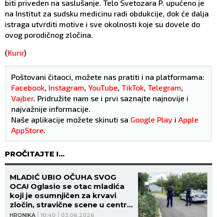
biti priveden na saslušanje. Telo Svetozara P. upućeno je
na Institut za sudsku medicinu radi obdukcije, dok će dalja
istraga utvrditi motive i sve okolnosti koje su dovele do
ovog porodičnog zločina.
(
Kurir
)
Poštovani čitaoci, možete nas pratiti i na platformama:
Facebook
,
Instagram
,
YouTube
,
TikTok
,
Telegram
,
Vajber
. Pridružite nam se i prvi saznajte najnovije i
najvažnije informacije.
Naše aplikacije možete skinuti sa
Google Play
i
Apple
AppStore
.
PROČITAJTE I...
MLADIĆ UBIO OČUHA SVOG
OCA! Oglasio se otac mladića
koji je osumnjičen za krvavi
zločin, stravične scene u centru
Beograda BUDE JEZU! (FOTO,
HRONIKA
10:40
03.06.2026