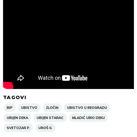
TAGOVI
BIP
UBISTVO
ZLOČIN
UBISTVO U BEOGRADU
UBIJEN DEKA
UBIJEN STARAC
MLADIĆ UBIO DEKU
SVETOZAR P.
UROŠ G.