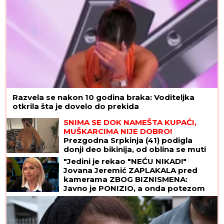
Razvela se nakon 10 godina braka: Voditeljka
otkrila šta je dovelo do prekida
SNIMA SE DOK NAMEŠTA KUPAĆI,
MUŠKARCIMA NIJE DOBRO!
Prezgodna Srpkinja (41) podigla
donji deo bikinija, od oblina se muti
um: "Uspostavila kontakt sa telom"
"Jedini je rekao "NEĆU NIKAD!"
(FOTO)
Jovana Jeremić ZAPLAKALA pred
kamerama ZBOG BIZNISMENA:
Javno je PONIZIO, a onda potezom
iznenadio javnost!