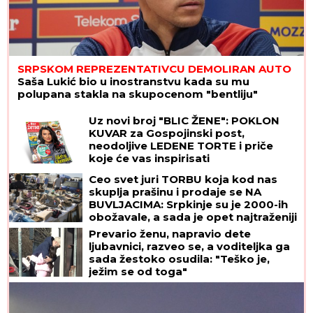
SRPSKOM REPREZENTATIVCU DEMOLIRAN AUTO
Saša Lukić bio u inostranstvu kada su mu
polupana stakla na skupocenom "bentliju"
Uz novi broj "BLIC ŽENE": POKLON
KUVAR za Gospojinski post,
neodoljive LEDENE TORTE i priče
koje će vas inspirisati
Ceo svet juri TORBU koja kod nas
skuplja prašinu i prodaje se NA
BUVLJACIMA: Srpkinje su je 2000-ih
obožavale, a sada je opet najtraženiji
komad!
Prevario ženu, napravio dete
ljubavnici, razveo se, a voditeljka ga
sada žestoko osudila: "Teško je,
ježim se od toga"