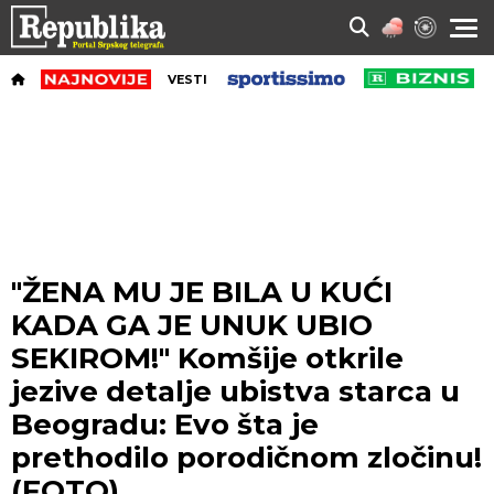
VESTI
"ŽENA MU JE BILA U KUĆI
KADA GA JE UNUK UBIO
SEKIROM!" Komšije otkrile
jezive detalje ubistva starca u
Beogradu: Evo šta je
prethodilo porodičnom zločinu!
(FOTO)