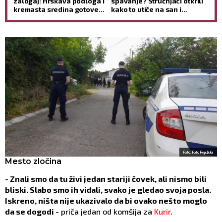
zalogaj: Hrskava podloga i
spavanje? Stručnjaci otkrili
kremasta sredina gotove
kako to utiče na san i
BEZ RERNE (RECEPT)
jutarnje buđenje
Foto: Foto Republika
Mesto zločina
-
Znali smo da tu živi jedan stariji čovek, ali nismo bili
bliski. Slabo smo ih viđali, svako je gledao svoja posla.
Iskreno, ništa nije ukazivalo da bi ovako nešto moglo
da se dogodi
- priča jedan od komšija za
Kurir
.