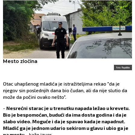
Mesto zločina
Foto: Republika
Otac uhapšenog mladića je istražiteljima rekao "da je
njegov sin poslednjih dana bio čudan, ali da nije slutio da
može da počini ovako nešto".
-
Nesrećni starac je u trenutku napada ležao u krevetu.
Bio je bespomoćan, budući da ima dosta godina i da je
slabo video. Moguće i da je spavao kada je napadnut.
Mladić ga je jednom udario sekirom u glavu i ubio ga je
na mestu
- kaže izvor.