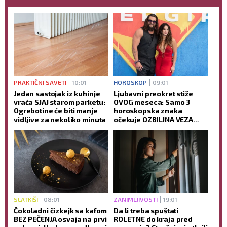
PRAKTIČNI SAVETI
10:01
HOROSKOP
09:01
Jedan sastojak iz kuhinje
Ljubavni preokret stiže
vraća SJAJ starom parketu:
OVOG meseca: Samo 3
Ogrebotine će biti manje
horoskopska znaka
vidljive za nekoliko minuta
očekuje OZBILJNA VEZA
tokom avgusta
SLATKIŠI
08:01
ZANIMLJIVOSTI
19:01
Čokoladni čizkejk sa kafom
Da li treba spuštati
BEZ PEČENJA osvaja na prvi
ROLETNE do kraja pred