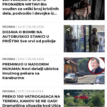
PRONAĐEN MRTAV! Bio
osuđen za veliki broj krivičnih
dela, podvodio i devojke iz
Srbije!
HRONIKA
22:31
06.08.2026
DOJAVA O BOMBI NA
AUTOBUSKOJ STANICI U
PRIŠTINI Sve vrvi od policije
HRONIKA
21:52
06.08.2026
PREMINUO U NAJGORIM
MUKAMA: Novi detalji ubistva
imućnog pekara sa
Karaburme
HRONIKA
21:17
06.08.2026
PREKO 100 VATROGASACA NA
TERENU, KAMOV SE NE GASI!
Dramatična situacija kod Ušća