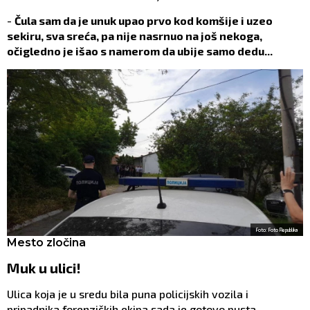
-
Čula sam da je unuk upao prvo kod komšije i uzeo
sekiru, sva sreća, pa nije nasrnuo na još nekoga,
očigledno je išao s namerom da ubije samo dedu...
Foto: Foto Republika
Mesto zločina
Muk u ulici!
Ulica koja je u sredu bila puna policijskih vozila i
pripadnika forenzičkih ekipa sada je gotovo pusta.