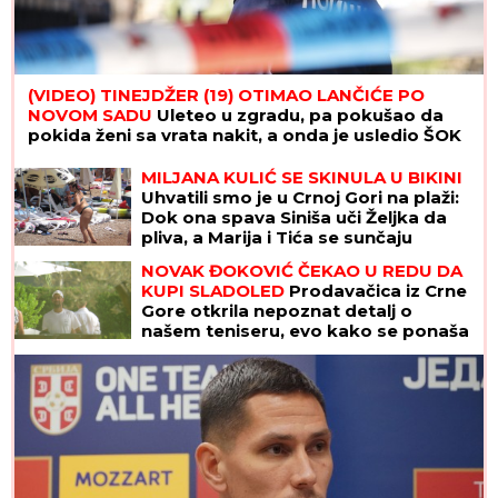
(VIDEO) TINEJDŽER (19) OTIMAO LANČIĆE PO
NOVOM SADU
Uleteo u zgradu, pa pokušao da
pokida ženi sa vrata nakit, a onda je usledio ŠOK
MILJANA KULIĆ SE SKINULA U BIKINI
Uhvatili smo je u Crnoj Gori na plaži:
Dok ona spava Siniša uči Željka da
pliva, a Marija i Tića se sunčaju
(Video)
NOVAK ĐOKOVIĆ ČEKAO U REDU DA
KUPI SLADOLED
Prodavačica iz Crne
Gore otkrila nepoznat detalj o
našem teniseru, evo kako se ponaša
na letovanju