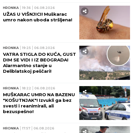
HRONIKA
19:36
06.08.2026
UŽAS U VIŠNJICI! Muškarac
umro nakon uboda stršljena!
HRONIKA
19:25
06.08.2026
VATRA STIGLA DO KUĆA, GUST
DIM SE VIDI I IZ BEOGRADA!
Alarmantno stanje u
Deliblatskoj peščari!
HRONIKA
18:22
06.08.2026
MUŠKARAC UMRO NA BAZENU
"KOŠUTNJAK"! Izvukli ga bez
svesti i reanimirali, ali
bezuspešno!
HRONIKA
17:57
06.08.2026