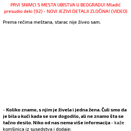
PRVI SNIMCI S MESTA UBISTVA U BEOGRADU! Mladić
presudio deki (92) - NOVI JEZIVI DETALJI ZLOČINA! (VIDEO)
Prema rečima meštana, starac nije živeo sam.
-
Koliko znamo, s njim je živela i jedna žena. Čuli smo da
je bila u kući kada se sve dogodilo, ali ne znamo šta se
tačno desilo. Niko od nas nema više informacija
- kaže
komšinica iz susedstva i dodaje: