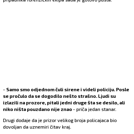
-
Samo smo odjednom čuli sirene i videli policiju. Posle
se pročulo da se dogodilo nešto strašno. Ljudi su
izlazili na prozore, pitali jedni druge šta se desilo, ali
niko ništa pouzdano nije znao
- priča jedan stanar.
Drugi dodaje da je prizor velikog broja policajaca bio
dovoljan da uznemiri čitav kraj.