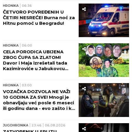
HRONIKA
06:36
ČETVORO POVREĐENIH U
ČETIRI NESREĆE! Burna noć za
Hitnu pomoć u Beogradu!
HRONIKA
06:00
CELA PORODICA UBIJENA
ZBOG ĆUPA SA ZLATOM!
Davor i Maja izrešetali tada
Kazimiroviće u Jabukovcu
zbog ČARŠIJSKE PRIČE!
HRONIKA
03:00
VOZAČKA DOZVOLA NE VAŽI
10 GODINA ZA SVE! Mnogi je
obnavljaju već posle 6 meseci
ili godinu dana - evo zašto i ko
odlučuje o tome!
JUGOHRONIKA
23:46
06.08.2026
ZATVORENIK U SPLITU