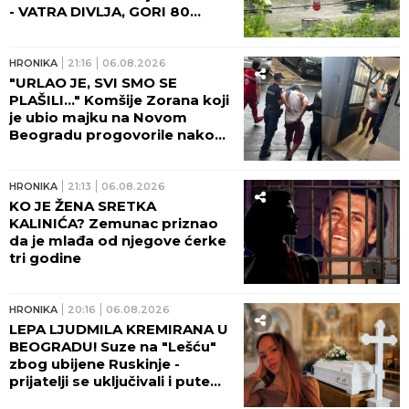
- VATRA DIVLJA, GORI 80
HEKTARA ŠUMA! (FOTO,
VIDEO)
HRONIKA
21:16
06.08.2026
"URLAO JE, SVI SMO SE
PLAŠILI..." Komšije Zorana koji
je ubio majku na Novom
Beogradu progovorile nakon
zločina: Bila je poštovan lekar,
šta se dešavalo u četiri zida...
HRONIKA
21:13
06.08.2026
KO JE ŽENA SRETKA
KALINIĆA? Zemunac priznao
da je mlađa od njegove ćerke
tri godine
HRONIKA
20:16
06.08.2026
LEPA LJUDMILA KREMIRANA U
BEOGRADU! Suze na "Lešću"
zbog ubijene Ruskinje -
prijatelji se uključivali i putem
video-linka!