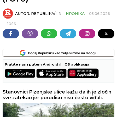
AUTOR:
REPUBLIKA/I. N.
HRONIKA
05.06.2026
10:16
Dodaj Republiku kao željeni izvor na Googlu
Pratite nas i putem Android ili iOS aplikacija
Stanovnici Plzenjske ulice kažu da ih je zločin
sve zatekao jer porodicu nisu često viđali.