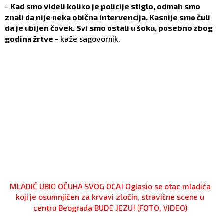
-
Kad smo videli koliko je policije stiglo, odmah smo
znali da nije neka obična intervencija. Kasnije smo čuli
da je ubijen čovek. Svi smo ostali u šoku, posebno zbog
godina žrtve
- kaže sagovornik.
MLADIĆ UBIO OČUHA SVOG OCA! Oglasio se otac mladića
koji je osumnjičen za krvavi zločin, stravične scene u
centru Beograda BUDE JEZU! (FOTO, VIDEO)