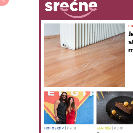
PR
J
s
m
HOROSKOP
09:01
SLATKIŠI
08:01