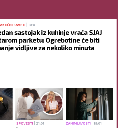
AKTIČNI SAVETI
10:01
edan sastojak iz kuhinje vraća SJAJ
tarom parketu: Ogrebotine će biti
anje vidljive za nekoliko minuta
ISPOVESTI
21:01
ZANIMLJIVOSTI
19:01