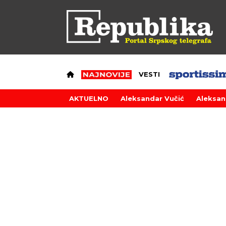
VESTI
AKTUELNO
Aleksandar Vučić
Aleksan