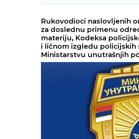
Rukovodioci naslovljenih o
za doslednu primenu odre
materiju, Kodeksa policijsk
i ličnom izgledu policijskih
Ministarstvu unutrašnjih po