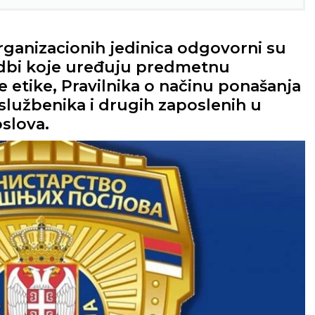
rganizacionih jedinica odgovorni su
dbi koje uređuju predmetnu
e etike, Pravilnika o načinu ponašanja
 službenika i drugih zaposlenih u
slova.