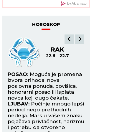
ogroman bazen
by Aklamator
HOROSKOP
RAK
L
22.6 - 22.7
22.7
POSAO:
Moguća je promena
POSAO:
Merkur je
ivo
izvora prihoda, nova
znak i vraća vam
me
poslovna ponuda, povišica,
samopouzdanje, b
honorarni posao ili isplata
razmišljanja i spo
novca koji dugo čekate.
ubedite druge u sv
LJUBAV:
Počinje mnogo lepši
LJUBAV:
Slobodni 
bi
period nego prethodnih
mogli bi da upozn
nedelja. Mars u vašem znaku
koja će ih osvojiti 
pojačava privlačnost, harizmu
pogled. Zauzeti La
i potrebu da otvoreno
u novu fazu.