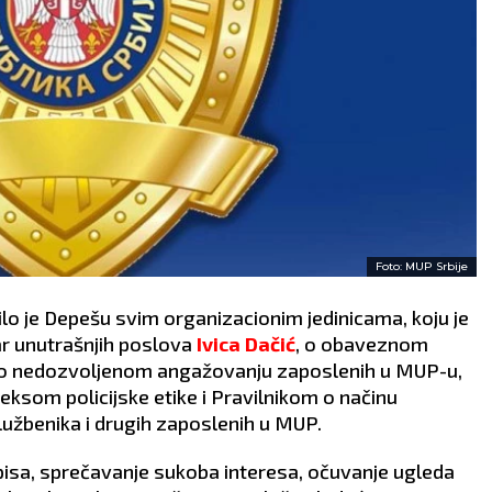
Foto: MUP Srbije
lo je Depešu svim organizacionim jedinicama, koju je
ar unutrašnjih poslova
Ivica Dačić
, o obaveznom
 o nedozvoljenom angažovanju zaposlenih u MUP-u,
ksom policijske etike i Pravilnikom o načinu
službenika i drugih zaposlenih u MUP.
pisa, sprečavanje sukoba interesa, očuvanje ugleda