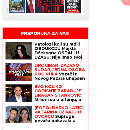
PREPORUKA ZA VAS
Patolozi koji su radili
OBDUKCIJU Majkla
Džeksona OSTALI U
UŽASU: Nije imao svoj
nos, telo mu se
DROGIRAN IZAZVAO
raspadalo, a evo šta su
SUDAR, JEDNA OSOBA
mu pronašli u želucu
POGINULA
Vozač iz
Novog Pazara uhapšen
u Ulcinju: U nesreći
EVO KOLIKO
dvoje povređeno
GODIŠNJE ZARAĐUJE
DRAGAN STANKOVIĆ
Milioni su u pitanju, a
Jovana Jeremić tvrdi:
(FOTO) DARKO LAZIĆ I
"U dugovima je"
KATARINA UŽIVAJU U
DVORCU
Supruga
pevača pokazala u
kakvom luksuzu se
baškare, a ispred