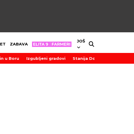
JOŠ
ET
ZABAVA
in u Boru
Izgubljeni gradovi
Stanija Dobrojević