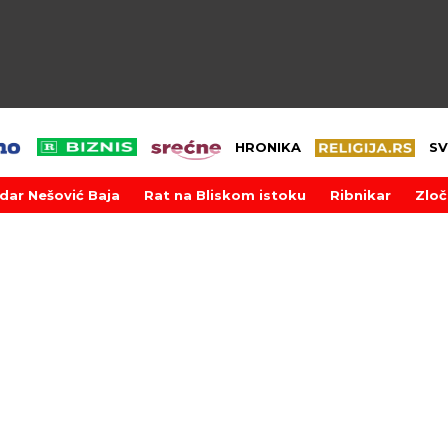
HRONIKA
SV
dar Nešović Baja
Rat na Bliskom istoku
Ribnikar
Zloč