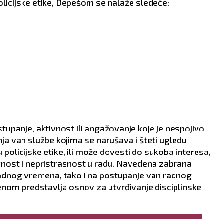
licijske etike, Depešom se nalaže sledeće:
upanje, aktivnost ili angažovanje koje je nespojivo
nja van službe kojima se narušava i šteti ugledu
policijske etike, ili može dovesti do sukoba interesa,
ivnost i nepristrasnost u radu. Navedena zabrana
adnog vremena, tako i na postupanje van radnog
om predstavlja osnov za utvrđivanje disciplinske