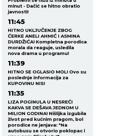
Problemi se nižu iz minuta u
minut - Dačić se hitno obratio
javnosti!
11:45
HITNO UKLJUČENJE ZBOG
ĆERKE ANELI AHMIĆ I ASMINA
DURDŽIĆA! Kompletna porodica
morala da reaguje, usledila
nova drama u programu!
11:39
HITNO SE OGLASIO MOL! Ovo su
poslednje informacija za
KUPOVINU NIS!
11:35
LIZA POGINULA U NESREĆI
KAKVA SE DEŠAVA JEDNOM U
MILION GODINA! Nišlijka izgubila
život pred kućnim pragom, bol
porodice ne jenjava: "Na
autobusu se otvorio poklopac i