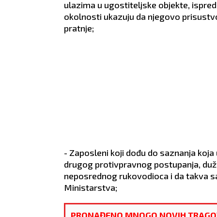
o će im on i
ZDRAVLJE:
Pojačana
ZDRA
ulazima u ugostiteljske objekte, ispred
nervoza.
okolnosti ukazuju da njegovo prisustvo 
lovi u nogama.
pratnje;
- Zaposleni koji dođu do saznanja koja u
drugog protivpravnog postupanja, duž
neposrednog rukovodioca i da takva saz
Ministarstva;
PRONAĐENO MNOGO NOVIH TRAGOVA! D