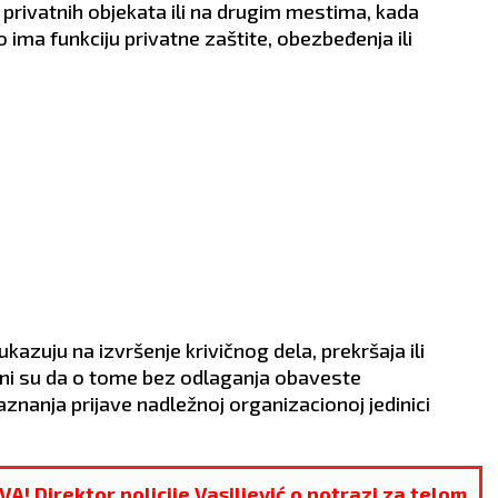
VLJE:
Vrtoglavica.
spontanošću.
 privatnih objekata ili na drugim mestima, kada
ZDRAVLJE:
Više se
ima funkciju privatne zaštite, obezbeđenja ili
odmarajte.
kazuju na izvršenje krivičnog dela, prekršaja ili
ni su da o tome bez odlaganja obaveste
nanja prijave nadležnoj organizacionoj jedinici
irektor policije Vasiljević o potrazi za telom