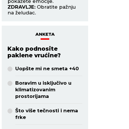
pokažete emocije.
ZDRAVLJE:
Ne mor
ZDRAVLJE:
Obratite pažnju
završiti u jednom 
na želudac.
ANKETA
Kako podnosite
paklene vrućine?
Uopšte mi ne smeta +40
Boravim u isključivo u
klimatizovanim
prostorijama
Što više tečnosti i nema
frke