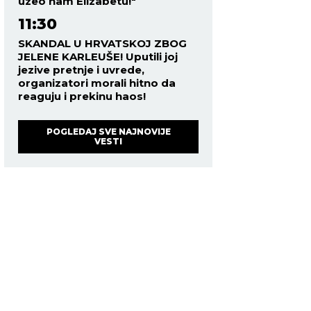
uzeo nam Elizabetu!"
11:30
SKANDAL U HRVATSKOJ ZBOG
JELENE KARLEUŠE! Uputili joj
jezive pretnje i uvrede,
organizatori morali hitno da
reaguju i prekinu haos!
POGLEDAJ SVE NAJNOVIJE
VESTI