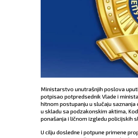
Ministarstvo unutrašnjih poslova uputi
potpisao potpredsednik Vlade i minist
hitnom postupanju u slučaju saznanja
u skladu sa podzakonskim aktima, Kode
ponašanja i ličnom izgledu policijskih 
U cilju dosledne i potpune primene pro