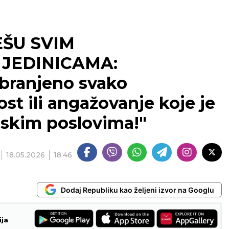
ŠU SVIM
JEDINICAMA:
abranjeno svako
st ili angažovanje koje je
ijskim poslovima!"
18.05.2026
18:46
Dodaj Republiku kao željeni izvor na Googlu
ija