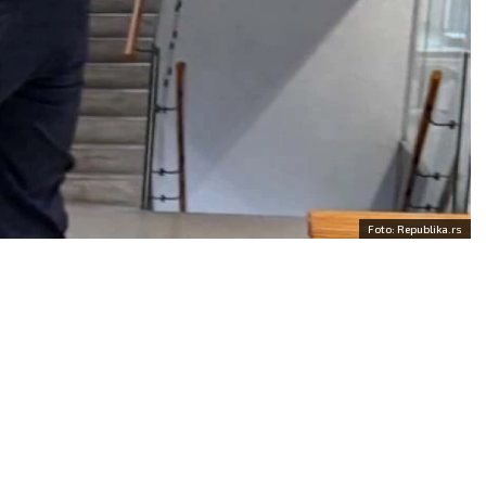
AO:
Ukoliko ste
POSAO:
Današnji problem
dovoljni trenutnim
sastoji se u tome što
m, idealan je period da
nadređeni odbijaju neke v
omenite. Postoji
originalne ideje i poslovne
ćnost da sklopite
predloge. Sačekajte bolje
nju s inostranstvom.
vreme za to.
AV:
Veza vam je
LJUBAV:
Iskrenim
utno na klimavim
razgovorom povratićete
ma, pa porazgovarajte s
narušeno poverenje i
Foto: Republika.rs
erom ukoliko želite da
distancu između vas i
dite na odnosu.
partnera.
VLJE:
Više se krećite.
ZDRAVLJE:
Dobro.