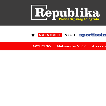
VESTI
AKTUELNO
Aleksandar Vučić
Aleksan