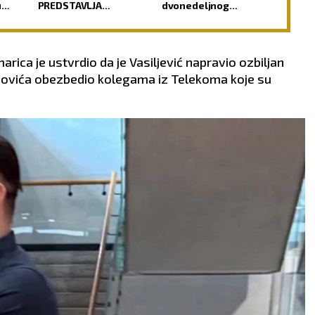
u
PREDSTAVLJA
dvonedeljnog
NEPOŠTOVANJE PREMA
uzdržanja pred jedan
DUŠI POKOJNIKA: Crkva
od najvećih praznika
ima jasan odgovor na
ovu dilemu
rica je ustvrdio da je Vasiljević napravio ozbiljan
anovića obezbedio kolegama iz Telekoma koje su
ŠKORPIJA
STRELAC
24.10 - 22.11
23.11 - 21.12