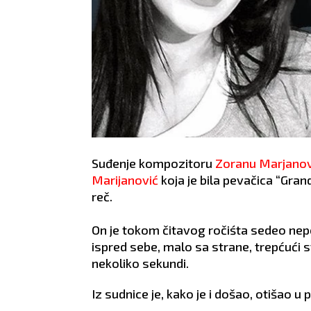
Suđenje kompozitoru
Zoranu Marjanov
Marijanović
koja je bila pevačica “Grand
reč.
On je tokom čitavog ročiśta sedeo nep
ispred sebe, malo sa strane, trepćući 
nekoliko sekundi.
Iz sudnice je, kako je i došao, otišao u 