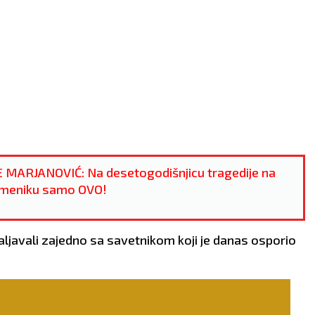
ARJANOVIĆ: Na desetogodišnjicu tragedije na
meniku samo OVO!
ljavali zajedno sa savetnikom koji je danas osporio