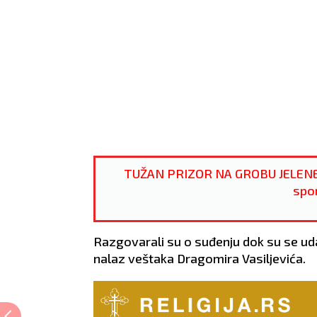
TUŽAN PRIZOR NA GROBU JELENE M
spo
Razgovarali su o suđenju dok su se uda
nalaz veštaka Dragomira Vasiljevića.