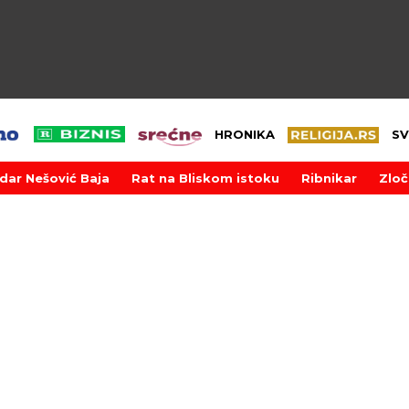
HRONIKA
SV
dar Nešović Baja
Rat na Bliskom istoku
Ribnikar
Zloč