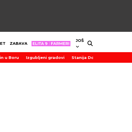
JOŠ
ET
ZABAVA
in u Boru
Izgubljeni gradovi
Stanija Dobrojević