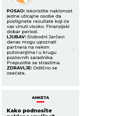
POSAO:
Iskoristite naklonost
POSAO:
Danas je
jedne uticajne osobe da
važno da dobro or
aše
postignete rezultate koji će
posao da biste stig
vas vinuti visoko. Finansijski
završite na vreme 
dobar period.
odmoru, koji ste i 
LJUBAV:
Slobodni Jarčevi
zaslužili.
danas mogu upoznati
LJUBAV:
Sve više v
partnera na nekim
jedna zauzeta Devi
putovanjima i u krugu
vama šalje pomeš
poslovnih saradnika.
signale. Ipak, dob
Prepustite se strastima.
razmislite šta želi
ZDRAVLJE:
Odlično se
odnosa.
osećate.
ZDRAVLJE:
Loša ci
ANKETA
Kako podnosite