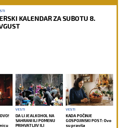
STI
ERSKI KALENDAR ZA SUBOTU 8.
VGUST
VESTI
VESTI
LOVO!
DA LI JE ALKOHOL NA
KADA POČINJE
SAHRANI ILI POMENU
GOSPOJINSKI POST: Ovo
nicu
PRIHVATLJIV ILI
su pravila