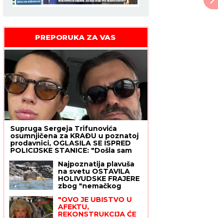
PREPORUKA ZA VAS
Supruga Sergeja Trifunovića
osumnjičena za KRAĐU u poznatoj
prodavnici, OGLASILA SE ISPRED
POLICIJSKE STANICE: "Došla sam
da uzmem to"
Najpoznatija plavuša
na svetu OSTAVILA
HOLIVUDSKE FRAJERE
zbog "nemačkog
bankara" teškog 400
"OVO JE UBISTVO U
miliona! Dve godine se
AFEKTU,
skrivali, sad su pale
REKONSTRUKCIJA ĆE
maske