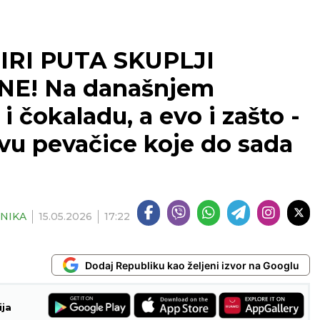
IRI PUTA SKUPLJI
NE! Na današnjem
i čokaladu, a evo i zašto -
tvu pevačice koje do sada
NIKA
15.05.2026
17:22
Dodaj Republiku kao željeni izvor na Googlu
ija