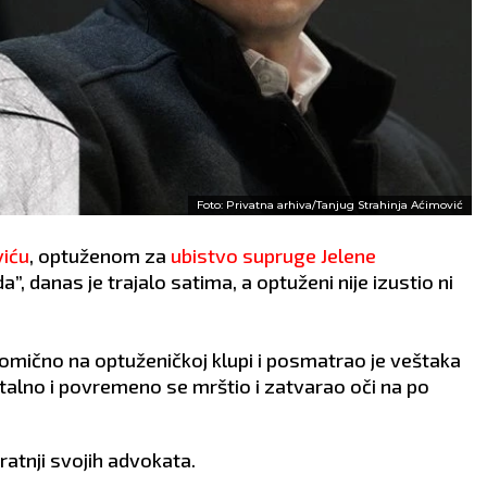
Foto: Privatna arhiva/Tanjug Strahinja Aćimović
iću
, optuženom za
ubistvo supruge Jelene
a”, danas je trajalo satima, a optuženi nije izustio ni
omično na optuženičkoj klupi i posmatrao je veštaka
stalno i povremeno se mrštio i zatvarao oči na po
pratnji svojih advokata.