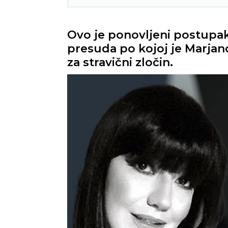
Ovo je ponovljeni postupa
presuda po kojoj je Marjan
za stravični zločin.