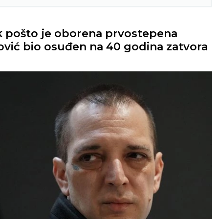
k pošto je oborena prvostepena
ović bio osuđen na 40 godina zatvora