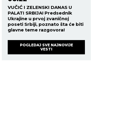
VUČIĆ I ZELENSKI DANAS U
PALATI SRBIJA! Predsednik
Ukrajine u prvoj zvaničnoj
poseti Srbiji, poznato šta će biti
glavne teme razgovora!
POGLEDAJ SVE NAJNOVIJE
VESTI