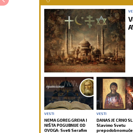
VE
V
A
VESTI
VESTI
NEMA GOREG GREHA I
DANAS JE CRNO S
NIŠTA POGUBNIJE OD
Slavimo Svetu
OVOGA: Sveti Serafim
prepodobnomuče