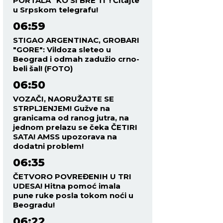
PORTALA "KO SI BRE TI"! Čitajte
u Srpskom telegrafu!
06:59
STIGAO ARGENTINAC, GROBARI
"GORE": Vildoza sleteo u
Beograd i odmah zadužio crno-
beli šal! (FOTO)
06:50
VOZAČI, NAORUŽAJTE SE
STRPLJENJEM! Gužve na
granicama od ranog jutra, na
jednom prelazu se čeka ČETIRI
SATA! AMSS upozorava na
dodatni problem!
06:35
ČETVORO POVREĐENIH U TRI
UDESA! Hitna pomoć imala
pune ruke posla tokom noći u
Beogradu!
06:22