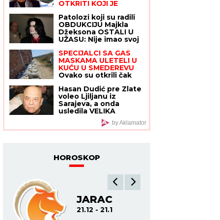
OTKRITI KOJI JE
UDARAC BIO
Patolozi koji su radili
FATALAN!"
Stručnjaci
OBDUKCIJU Majkla
o zločinu na Novom
Džeksona OSTALI U
Beogradu: Da li je
UŽASU: Nije imao svoj
tragedija mogla biti
nos, telo mu se
sprečena?
SPECIJALCI SA GAS
raspadalo, a evo šta su
MASKAMA ULETELI U
mu pronašli u želucu
KUĆU U SMEDEREVU
Ovako su otkrili čak
pola tona marihuane u
Hasan Dudić pre Zlate
ilegalnoj laboratoriji:
voleo Ljiljanu iz
Uhapšeno 6 osoba
Sarajeva, a onda
(FOTO, VIDEO)
usledila VELIKA
TRAGEDIJA: Nije
by Aklamator
mogao ni da naslutio
ŠTA ĆE SEBI URADITI:
"To sam kasnije
saznao"
HOROSKOP
JARAC
VO
21.12 - 21.1
2