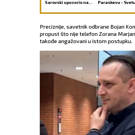
Sarovski upozorio na
Paraskevu - Svet
zamku iz koje čovek
Petku Rimljanku
teško pronalazi izlaz
Preciznije, savetnik odbrane Bojan Koma
propust što nije telefon Zorana Marj
takođe angažovani u istom postupku.
DEVICA
VAGA
24.8 - 23.9
24.9 - 23.10