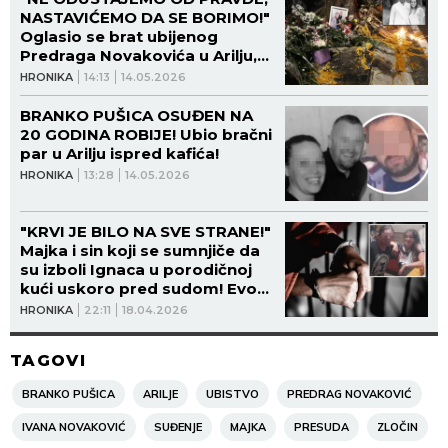
NASTAVIĆEMO DA SE BORIMO!"
Oglasio se brat ubijenog
Predraga Novakovića u Arilju,
nakon presude Branku Pušici!
HRONIKA
14:13
14.05.2026
BRANKO PUŠICA OSUĐEN NA
20 GODINA ROBIJE! Ubio bračni
par u Arilju ispred kafića!
HRONIKA
13:28
14.05.2026
"KRVI JE BILO NA SVE STRANE!"
Majka i sin koji se sumnjiče da
su izboli Ignaca u porodičnoj
kući uskoro pred sudom! Evo
kolika im kazna preti zbog
HRONIKA
22:11
18.04.2026
SVIREPOG ZLOČINA!
TAGOVI
BRANKO PUŠICA
ARILJE
UBISTVO
PREDRAG NOVAKOVIĆ
IVANA NOVAKOVIĆ
SUĐENJE
MAJKA
PRESUDA
ZLOČIN