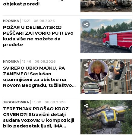
objekat pored!
HRONIKA
16:21
08.08.2026
POŽAR U DELIBLATSKOJ
PEŠČARI ZATVORIO PUT! Evo
kuda više ne možete da
prođete
HRONIKA
13:46
08.08.2026
SVIREPO UBIO MAJKU, PA
ZANEMEO! Saslušan
osumnjičeni za ubistvo na
Novom Beogradu, tužilaštvo
traži pritvor!
JUGOHRONIKA
13:00
08.08.2026
TERETNJAK PROŠAO KROZ
CRVENO?! Stravični detalji
sudara vozova: U kompoziciji
bilo pedesetak ljudi, IMA
TEŠKO POVREĐENIH!