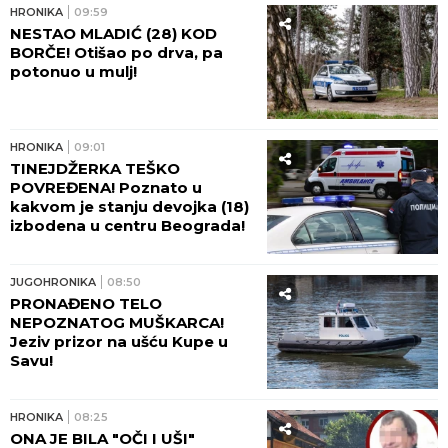
HRONIKA
09:59
NESTAO MLADIĆ (28) KOD
BORČE! Otišao po drva, pa
potonuo u mulj!
HRONIKA
09:01
TINEJDŽERKA TEŠKO
POVREĐENA! Poznato u
kakvom je stanju devojka (18)
izbodena u centru Beograda!
JUGOHRONIKA
08:50
PRONAĐENO TELO
NEPOZNATOG MUŠKARCA!
Jeziv prizor na ušću Kupe u
Savu!
HRONIKA
08:25
ONA JE BILA "OČI I UŠI"