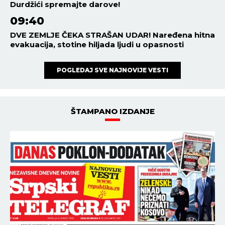
Durdžići spremajte darove!
09:40
DVE ZEMLJE ČEKA STRAŠAN UDAR! Naređena hitna
evakuacija, stotine hiljada ljudi u opasnosti
POGLEDAJ SVE NAJNOVIJE VESTI
ŠTAMPANO IZDANJE