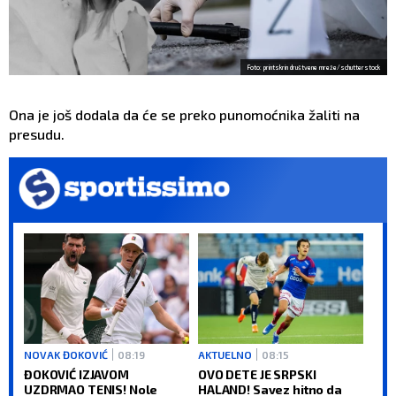
Foto: printskrin društvene mreže/schutterstock
Ona je još dodala da će se preko punomoćnika žaliti na
presudu.
NOVAK ĐOKOVIĆ
08:19
AKTUELNO
08:15
ĐOKOVIĆ IZJAVOM
OVO DETE JE SRPSKI
UZDRMAO TENIS! Nole
HALAND! Savez hitno da