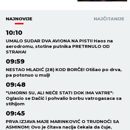
NAJNOVIJE
NAJČITANIJE
10:10
UMALO SUDAR DVA AVIONA NA PISTI! Haos na
aerodromu, stotine putnika PRETRNULO OD
STRAHA!
09:59
NESTAO MLADIĆ (28) KOD BORČE! Otišao po drva,
pa potonuo u mulj!
09:48
"UMORNI SU, ALI NEĆE STATI DOK IMA VATRE":
Oglasio se Dačić i pohvalio borbu vatrogasaca sa
stihijom
09:45
PRVA IZJAVA MAJE MARINKOVIĆ O TRUDNOĆI SA
ASMINOM: Ovo je čitava nacija čekala da čuje,