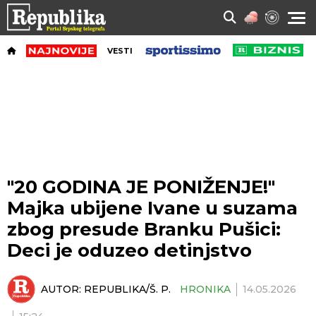
VESTI
"20 GODINA JE PONIŽENJE!"
Majka ubijene Ivane u suzama
zbog presude Branku Pušici:
Deci je oduzeo detinjstvo
AUTOR:
REPUBLIKA/Š. P.
HRONIKA
14.05.2026