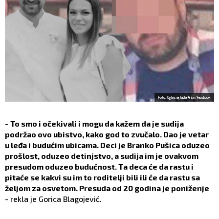
Foto: Oglasna tabla Arilje/Facebook
-
To smo i očekivali i mogu da kažem da je sudija
podržao ovo ubistvo, kako god to zvučalo. Dao je vetar
u leđa i budućim ubicama. Deci je Branko Pušica oduzeo
prošlost, oduzeo detinjstvo, a sudija im je ovakvom
presudom oduzeo budućnost. Ta deca će da rastu i
pitaće se kakvi su im to roditelji bili ili će da rastu sa
željom za osvetom. Presuda od 20 godina je poniženje
- rekla je Gorica Blagojević.