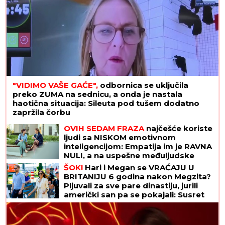
"VIDIMO VAŠE GAĆE",
odbornica se uključila
preko ZUMA na sednicu, a onda je nastala
haotična situacija: Sileuta pod tušem dodatno
zapržila čorbu
OVIH SEDAM FRAZA
najčešće koriste
ljudi sa NISKOM emotivnom
inteligencijom: Empatija im je RAVNA
NULI, a na uspešne međuljudske
odnose mogu da zaborave
ŠOK!
Hari i Megan se VRAĆAJU U
BRITANIJU 6 godina nakon Megzita?
Pljuvali za sve pare dinastiju, jurili
američki san pa se pokajali: Susret
sa Čarlsom mogao bi da najavi
preokret