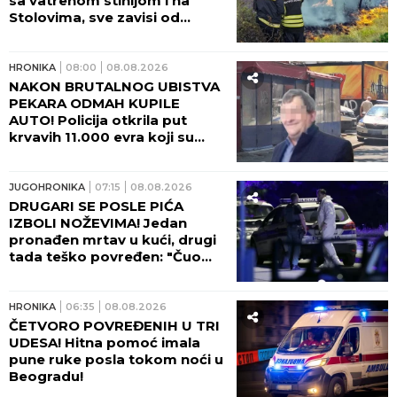
sa vatrenom stihijom i na
Stolovima, sve zavisi od
temperature i vetra!
HRONIKA
08:00
08.08.2026
NAKON BRUTALNOG UBISTVA
PEKARA ODMAH KUPILE
AUTO! Policija otkrila put
krvavih 11.000 evra koji su
nestali iz sefa na Karaburmi:
Ovako su osumnjičeni podelili
plen!
JUGOHRONIKA
07:15
08.08.2026
DRUGARI SE POSLE PIĆA
IZBOLI NOŽEVIMA! Jedan
pronađen mrtav u kući, drugi
tada teško povređen: "Čuo
sam viku, dečko je ležao U
LOKVI KRVI!"
HRONIKA
06:35
08.08.2026
ČETVORO POVREĐENIH U TRI
UDESA! Hitna pomoć imala
pune ruke posla tokom noći u
Beogradu!