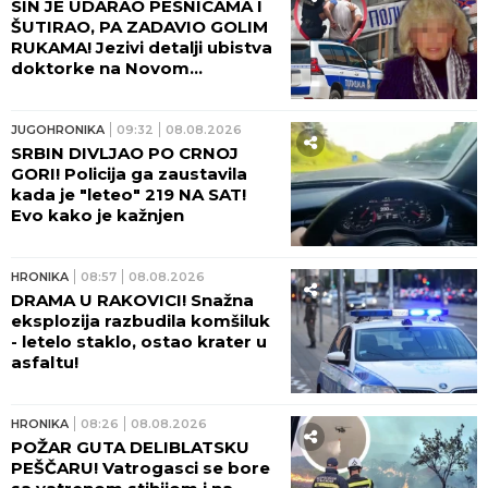
SIN JE UDARAO PESNICAMA I
ŠUTIRAO, PA ZADAVIO GOLIM
RUKAMA! Jezivi detalji ubistva
doktorke na Novom
Beogradu: POLICAJCI REKLI
DA OVAKVU SUROVOST NE
PAMTE!
JUGOHRONIKA
09:32
08.08.2026
SRBIN DIVLJAO PO CRNOJ
GORI! Policija ga zaustavila
kada je "leteo" 219 NA SAT!
Evo kako je kažnjen
HRONIKA
08:57
08.08.2026
DRAMA U RAKOVICI! Snažna
eksplozija razbudila komšiluk
- letelo staklo, ostao krater u
asfaltu!
HRONIKA
08:26
08.08.2026
POŽAR GUTA DELIBLATSKU
PEŠČARU! Vatrogasci se bore