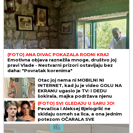
(FOTO) ANA DIVAC POKAZALA RODNI KRAJ
Emotivna objava raznežila mnoge, društvo joj
pravi Vlade - Nestvarni prizori ostavljaju bez
daha: "Povratak korenima"
Otac joj nema ni MOBILNI NI
INTERNET, kad ju je video GOLU NA
EKRANU ugasio je TV: I DEDU
šokirala, majka podržava njenu
karijeru! Ovo je "obična" porodica
(FOTO) SVI GLEDAJU U SARU JO!
NAJVEĆE UZDANICE HOLIVUDA
Pevačica i Aleksej Bjelogrlić ne
skidaju osmeh sa lica, a ona jednim
potezom OČARALA SVE