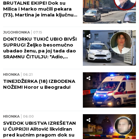
BRUTALNE EKIPE! Dok su
Milica i Marko mučili pekara
(73), Martina je imala ključnu
ulogu - nakon zločina
"počastila" sebe novim
automobilom!
JUGOHRONIKA
07:15
DOKTORKU TUKIĆ UBIO BIVŠI
SUPRUG! Željko besomučno
ubadao ženu, pa joj tada dao
SRAMNU ČITULJU: "Adio,
voljena!"
HRONIKA
06:21
TINEJDŽERKA (18) IZBODENA
NOŽEM! Horor u Beogradu!
HRONIKA
06:00
SVEDOK UBISTVA IZREŠETAN
U ĆUPRIJI! Alitović likvidiran
pred kućnim pragom dok su