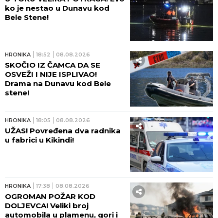
ko je nestao u Dunavu kod
Bele Stene!
HRONIKA
18:52
08.08.2026
SKOČIO IZ ČAMCA DA SE
OSVEŽI I NIJE ISPLIVAO!
Drama na Dunavu kod Bele
stene!
HRONIKA
18:05
08.08.2026
UŽAS! Povređena dva radnika
u fabrici u Kikindi!
HRONIKA
17:38
08.08.2026
OGROMAN POŽAR KOD
DOLJEVCA! Veliki broj
automobila u plamenu, gori i