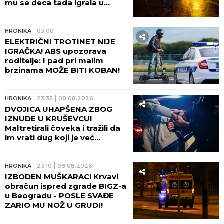
mu se deca tada igrala u
dvorištu!
HRONIKA
03:00
ELEKTRIČNI TROTINET NIJE
IGRAČKA! ABS upozorava
roditelje: I pad pri malim
brzinama MOŽE BITI KOBAN!
HRONIKA
23:35
08.08.2026
DVOJICA UHAPŠENA ZBOG
IZNUDE U KRUŠEVCU!
Maltretirali čoveka i tražili da
im vrati dug koji je već
otplatio uz debelu kamatu!
HRONIKA
23:10
08.08.2026
IZBODEN MUŠKARAC! Krvavi
obračun ispred zgrade BIGZ-a
u Beogradu - POSLE SVAĐE
ZARIO MU NOŽ U GRUDI!