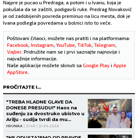
Najpre je pucao u Predraga, a potom i u Ivanu, koja je
pokušala da se zaštiti, podigavši ruke. Predrag Novaković
je od zadobijenih povreda preminuo na licu mesta, dok je
Ivana podlegla povredama u bolnici isto to veče.
Poštovani čitaoci, možete nas pratiti i na platformama:
Facebook
,
Instagram
,
YouTube
,
TikTok
,
Telegram
,
Vajber
. Pridružite nam se i prvi saznajte najnovije i
najvažnije informacije.
Naše aplikacije možete skinuti sa
Google Play
i
Apple
AppStore
.
PROČITAJTE I...
"TREBA HLADNE GLAVE DA
DONESE PRESUDU!" Haos na
suđenju za dvostruko ubistvo u
Arilju - sudija tvrdi da mu
PRETE!
HRONIKA
21:49
21.04.2026
"NE ODUSTAJEMO OD PRAVDE,