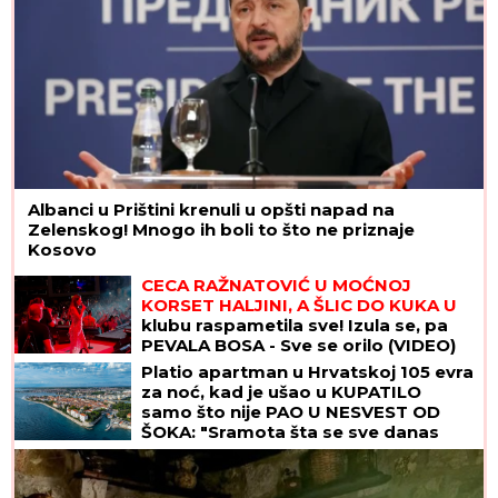
Albanci u Prištini krenuli u opšti napad na
Zelenskog! Mnogo ih boli to što ne priznaje
Kosovo
CECA RAŽNATOVIĆ U MOĆNOJ
KORSET HALJINI, A ŠLIC DO KUKA U
klubu raspametila sve! Izula se, pa
PEVALA BOSA - Sve se orilo (VIDEO)
Platio apartman u Hrvatskoj 105 evra
za noć, kad je ušao u KUPATILO
samo što nije PAO U NESVEST OD
ŠOKA: "Sramota šta se sve danas
iznajmljuje"