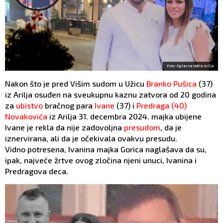
Foto: Oglasna tabla Arilje
Nakon što je pred Višim sudom u Užicu
Branko Pušica
(37)
iz Arilja osuđen na sveukupnu kaznu zatvora od 20 godina
za
ubistvo
bračnog para
Ivane
(37) i
Predraga (40)
Novakovića
iz Arilja 31. decembra 2024. majka ubijene
Ivane je rekla da nije zadovoljna
presudom
, da je
iznervirana, ali da je očekivala ovakvu presudu.
Vidno potresena, Ivanina majka Gorica naglašava da su,
ipak, najveće žrtve ovog zločina njeni unuci, Ivanina i
Predragova deca.