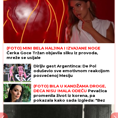
(FOTO) MINI BELA HALJINA I IZVAJANE NOGE
Ćerka Goce Tržan objavila sliku iz provoda,
mreže se usijale
Dirljiv gest Argentinca: De Pol
oduševio sve emotivnom reakcijom
posvećenoj Mesiju
(FOTO) BILA U KANDŽAMA DROGE,
DECA NISU IMALA ODEĆU
Pevačica
promenila život iz korena, pa
pokazala kako sada izgleda: "Bez
filtera"