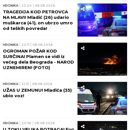
HRONIKA
22:24
08.08.2026
TRAGEDIJA KOD PETROVCA
NA MLAVI! Mladić (26) udario
muškarca (41), on ubrzo umro
od teških povreda!
HRONIKA
22:11
08.08.2026
OGROMAN POŽAR KOD
SURČINA! Plamen se vidi iz
većeg dela Beograda - NAROD
UZNEMIREN! (FOTO)
HRONIKA
21:31
08.08.2026
UŽAS U ZEMUNU! Mladića (35)
ubio voz!
HRONIKA
20:36
08.08.2026
U TOKU VELIKA POTRAGA! Evo