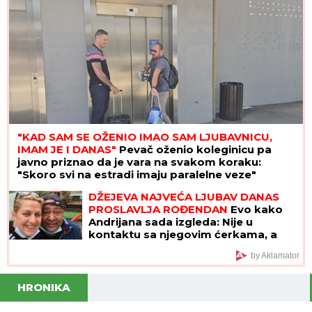
"KAD SAM SE OŽENIO IMAO SAM LJUBAVNICU,
IMAM JE I DANAS"
Pevač oženio koleginicu pa
javno priznao da je vara na svakom koraku:
"Skoro svi na estradi imaju paralelne veze"
DŽEJEVA NAJVEĆA LJUBAV DANAS
PROSLAVLJA ROĐENDAN
Evo kako
Andrijana sada izgleda: Nije u
kontaktu sa njegovim ćerkama, a
jedan detalj svi komentarišu
by Aklamator
HRONIKA