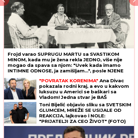
Frojd varao SUPRUGU MARTU sa SVASTIKOM
MINOM, kada mu je žena rekla JEDNO, više nije
mogao da spava sa njom: "Uvek kada imamo
INTIMNE ODNOSE, ja zamišljam...", posle NJENE
SMRTI pao u očaj
"POVRATAK KORENIMA"
Ana Divac
pokazala rodni kraj, a evo u kakvom
luksuzu u Americi se baškari sa
Vladom! Jedna stvar je BAŠ
PRIVUKLA PAŽNJU (FOTO)
Toni Bijelić objavio sliku sa SVETSKIM
GLUMCEM, MREŽE SE USIJALE OD
REAKCIJA, lajkovao i NOLE:
"PRIJATELJI ZA CEO ŽIVOT" (FOTO)