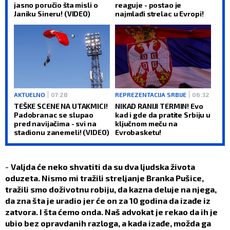
jasno poručio šta misli o
reaguje - postao je
Janiku Sineru! (VIDEO)
najmlađi strelac u Evropi!
AKTUELNO
07:28
REPREZENTACIJA SRBIJE
06:32
TEŠKE SCENE NA UTAKMICI!
NIKAD RANIJI TERMIN! Evo
Padobranac se slupao
kad i gde da pratite Srbiju u
pred navijačima - svi na
ključnom meču na
stadionu zanemeli! (VIDEO)
Evrobasketu!
-
Valjda će neko shvatiti da su dva ljudska života
oduzeta. Nismo mi tražili streljanje Branka Pušice,
tražili smo doživotnu robiju, da kazna deluje na njega,
da zna šta je uradio jer će on za 10 godina da izađe iz
zatvora. I šta ćemo onda. Naš advokat je rekao da ih je
ubio bez opravdanih razloga, a kada izađe, možda ga