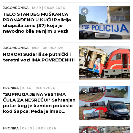
JUGOHRONIKA
12:29
08.08.2026
TELO STARIJEG MUŠKARCA
PRONAĐENO U KUĆI! Policija
uhapsila ženu (37) koja je
navodno bila sa njim u vezi!
JUGOHRONIKA
11:05
08.08.2026
HOROR! Sudarili se putnički i
teretni voz! IMA POVREĐENIH!
HRONIKA
10:46
08.08.2026
"SUPRUGA JE NA VESTIMA
ČULA ZA NESREĆU!" Sahranjen
putar kog je kamion pokosio
kod Šapca: Peđa je imao
samo JEDNU ŽELJU!
HRONIKA
09:50
08.08.2026