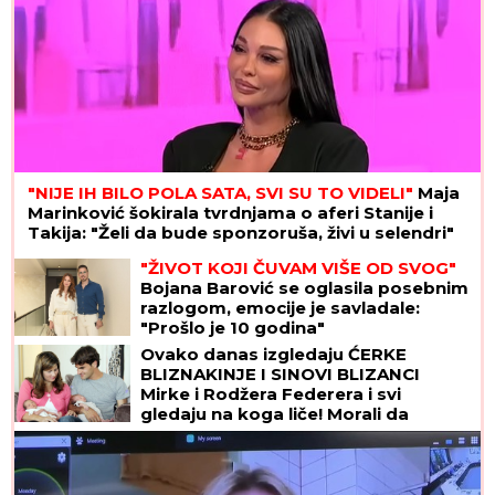
"NIJE IH BILO POLA SATA, SVI SU TO VIDELI"
Maja
Marinković šokirala tvrdnjama o aferi Stanije i
Takija: "Želi da bude sponzoruša, živi u selendri"
"ŽIVOT KOJI ČUVAM VIŠE OD SVOG"
Bojana Barović se oglasila posebnim
razlogom, emocije je savladale:
"Prošlo je 10 godina"
Ovako danas izgledaju ĆERKE
BLIZNAKINJE I SINOVI BLIZANCI
Mirke i Rodžera Federera i svi
gledaju na koga liče! Morali da
zarađuju DŽEPERAC iako im je otac
milijarder: "Neka znaju da novac ne
pada sa neba"