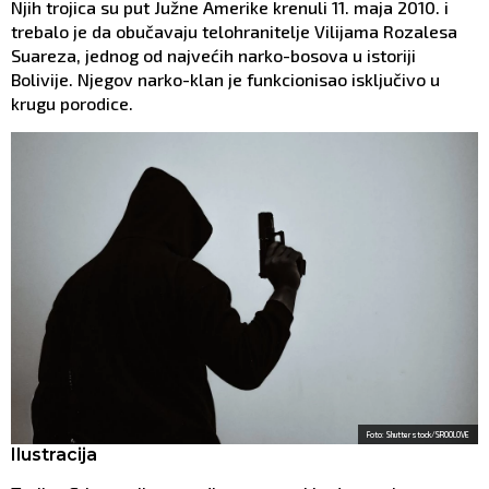
Njih trojica su put Južne Amerike krenuli 11. maja 2010. i
trebalo je da obučavaju telohranitelje Vilijama Rozalesa
Suareza, jednog od najvećih narko-bosova u istoriji
Bolivije. Njegov narko-klan je funkcionisao isključivo u
krugu porodice.
Foto: Shutterstock/SROOLOVE
Ilustracija