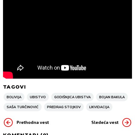
TAGOVI
BOLIVIJA
UBISTVO
GODIŠNJICA UBISTVA
BOJAN BAKULA
SAŠA TURČINOVIĆ
PREDRAG STOJKOV
LIKVIDACIJA
Prethodna vest
Sledeća vest