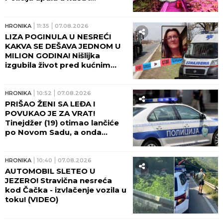
HRONIKA
16:02
07.08.2026
DRAMA U ČAČKU! Eksplodirala
plinska boca - Hitna pomoć na
licu mesta!
HRONIKA
15:00
07.08.2026
SMRT SUPRUGA JU JE
DOTUKLA! Progovorili prijatelji
doktorke koju je sin nasmrt
pretukao: Teška nesreća ju je
pratila... (FOTO)
HRONIKA
14:45
07.08.2026
POGLEDAJTE DRAMATIČAN
UPAD SPECIJALACA! UKP I SAJ
u akciji kod Smedereva, evo
ŠTA JE SVE PRONAĐENO U
KUĆI! (FOTO, VIDEO)
HRONIKA
13:28
07.08.2026