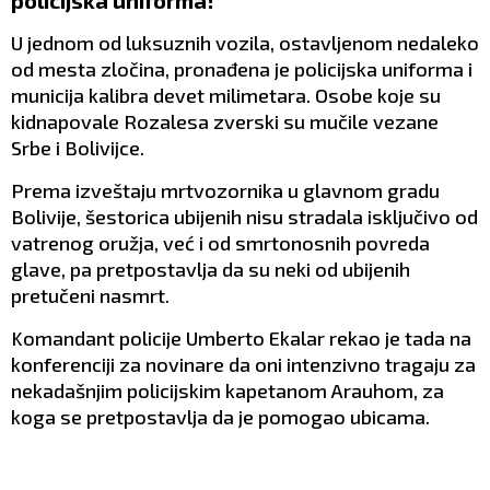
policijska uniforma!
U jednom od luksuznih vozila, ostavljenom nedaleko
od mesta zločina, pronađena je policijska uniforma i
municija kalibra devet milimetara. Osobe koje su
kidnapovale Rozalesa zverski su mučile vezane
Srbe i Bolivijce.
Prema izveštaju mrtvozornika u glavnom gradu
Bolivije, šestorica ubijenih nisu stradala isključivo od
vatrenog oružja, već i od smrtonosnih povreda
glave, pa pretpostavlja da su neki od ubijenih
pretučeni nasmrt.
Komandant policije Umberto Ekalar rekao je tada na
konferenciji za novinare da oni intenzivno tragaju za
nekadašnjim policijskim kapetanom Arauhom, za
koga se pretpostavlja da je pomogao ubicama.