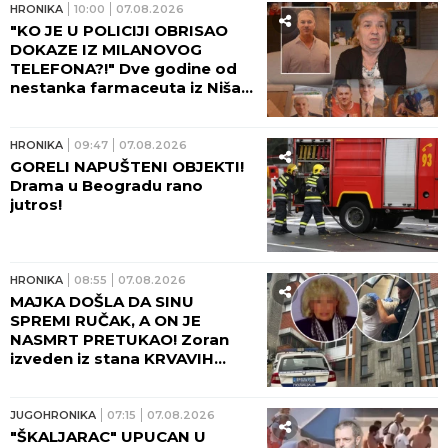
POLA TONE DROGE U TAJNOJ
LABORATORIJI! Pogledajte šta
je sve zaplenjeno u velikoj
akciji policije u Smederevu!
(FOTO)
HRONIKA
12:50
07.08.2026
JEZIVU TAJNU GODINAMA
SKRIVALA IZA ZATVORENIH
VRATA! Htela je da pomogne
sinu, a on je pretukao do
smrti: Komšije otkrile mračnu
priču doktorke Milke
HRONIKA
12:18
07.08.2026
FILMSKA AKCIJA UKP!
Otkrivena tajna laboratorija
za drogu u Smederevu:
Policija upala u kuću i
POHAPSILA SVE KOJE JE
ZATEKLA!
HRONIKA
11:35
07.08.2026
LIZA POGINULA U NESREĆI
KAKVA SE DEŠAVA JEDNOM U