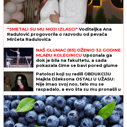
"SMETALI SU MU MOJI IZLASCI"
Voditeljka Ana
Radulović progovorila o razvodu od pevača
Mirčeta Radulovića
ČEKA DETE SA LJUBAVNICOM
Ana
Radulović bez dlake na jeziku o
pevaču koji je ostavio ženu i decu:
"Ježim se od toga"
NAŠ GLUMAC (65) OŽENIO 32 GODINE
MLAĐU KOLEGINICU
Upoznala ga
dok je bila na fakultetu, a sada
pokazala čime se bavi pored glume