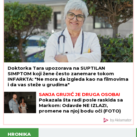
SRBIN
Željko, sin Marka i Milojke, igra u seriji
SULTANIJA KOSEM, a nije znao NI REČ TURSKOG
pre snimanja: Pohađao školu gde su glumu učili
Merilin Monro i Paćino, a evo kako su ga Turci
primetili
Sa koliko partnera ste SPAVALI?
Novo istraživanje otkriva šta vaša
INTIMNA PROŠLOST govori o vama
Ana Nikolić jezivo preti ženi Slobe
Radanovića! Isplivao snimak:
"Odseći ću ti jezik, rasturiću ti i ovaj
brak" (VIDEO)