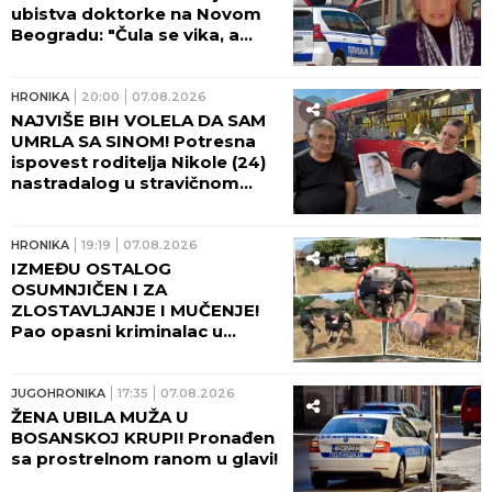
tada teško povređen: "Čuo
sam viku, dečko je ležao U
LOKVI KRVI!"
HRONIKA
06:35
ČETVORO POVREĐENIH U TRI
UDESA! Hitna pomoć imala
pune ruke posla tokom noći u
Beogradu!
HRONIKA
06:00
SRPSKI SPORTISTA SE
UTOPIO! Lazar Đukić NIJE
ISPLIVAO tokom plivačke trke
u Teksasu: Takmičari tada
vikali da se davi, ali niko nije
reagovao!
HRONIKA
03:00
ABS NA DRAGAČEVSKOM
SABORU! Festivali su mesto
dobre zabave, a ne rizične
vožnje!