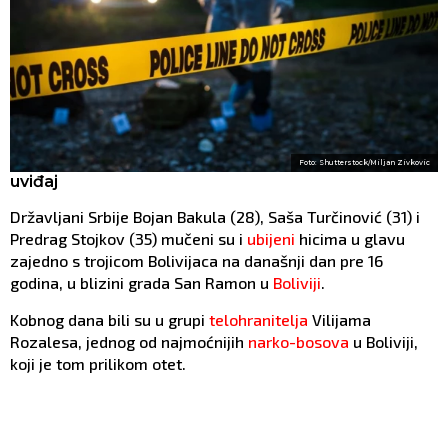
Foto: Shutterstock/Miljan Zivkovic
uviđaj
Državljani Srbije Bojan Bakula (28), Saša Turčinović (31) i
Predrag Stojkov (35) mučeni su i
ubijeni
hicima u glavu
zajedno s trojicom Bolivijaca na današnji dan pre 16
godina, u blizini grada San Ramon u
Boliviji
.
Kobnog dana bili su u grupi
telohranitelja
Vilijama
Rozalesa, jednog od najmoćnijih
narko-bosova
u Boliviji,
koji je tom prilikom otet.