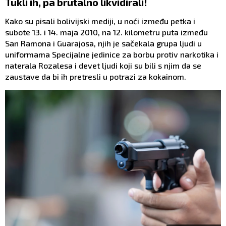
Tukli ih, pa brutalno likvidirali!
Kako su pisali bolivijski mediji, u noći između petka i
subote 13. i 14. maja 2010, na 12. kilometru puta između
San Ramona i Guarajosa, njih je sačekala grupa ljudi u
uniformama Specijalne jedinice za borbu protiv narkotika i
naterala Rozalesa i devet ljudi koji su bili s njim da se
zaustave da bi ih pretresli u potrazi za kokainom.