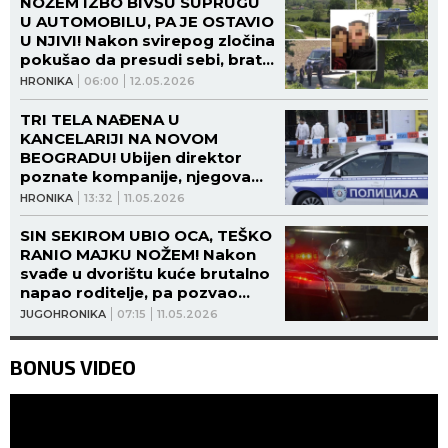
NOŽEM IZBO BIVŠU SUPRUGU
U AUTOMOBILU, PA JE OSTAVIO
U NJIVI! Nakon svirepog zločina
pokušao da presudi sebi, brat
ubijene Biljane tada otkrio
HRONIKA
06:00
12.05.2026
JEZIVE DETALJE!
TRI TELA NAĐENA U
KANCELARIJI NA NOVOM
BEOGRADU! Ubijen direktor
poznate kompanije, njegova
supruga i sekretarica - detalji
HRONIKA
13:32
11.05.2026
likvidacije koji su tada otkriveni
lede KRV U ŽILAMA!
SIN SEKIROM UBIO OCA, TEŠKO
RANIO MAJKU NOŽEM! Nakon
svađe u dvorištu kuće brutalno
napao roditelje, pa pozvao
policiju i tada izgovorio JEZIVU
JUGOHRONIKA
07:15
11.05.2026
REČENICU!
BONUS VIDEO