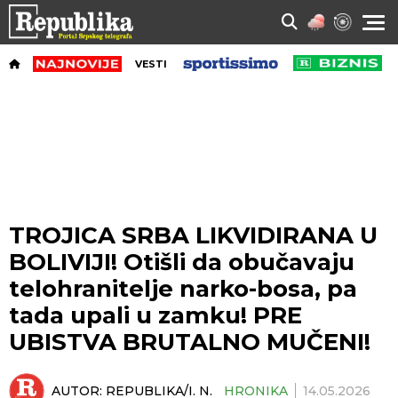
VESTI
TROJICA SRBA LIKVIDIRANA U
BOLIVIJI! Otišli da obučavaju
telohranitelje narko-bosa, pa
tada upali u zamku! PRE
UBISTVA BRUTALNO MUČENI!
AUTOR:
REPUBLIKA/I. N.
HRONIKA
14.05.2026