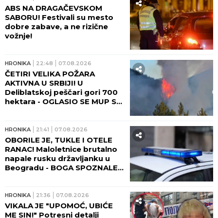
Doktorka Tara upozorava na SUPTILAN
SIMPTOM koji žene često zanemare tokom
INFARKTA: "Ne mora da izgleda kao na filmovima
i da vas steže u grudima"
SANJA GRUJIĆ JE DRUGA OSOBA!
Pokazala šta radi posle raskida sa
Markom: Odavde NE IZLAZI,
promene na njoj bodu oči (FOTO)
by Aklamator
HRONIKA
JUGOHRONIKA
07:15
DRUGARI SE POSLE PIĆA
IZBOLI NOŽEVIMA! Jedan
pronađen mrtav u kući, drugi