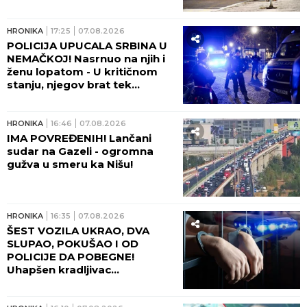
HRONIKA
22:48
07.08.2026
ČETIRI VELIKA POŽARA
AKTIVNA U SRBIJI! U
Deliblatskoj peščari gori 700
hektara - OGLASIO SE MUP SA
NOVIM INFORMACIJAMA!
HRONIKA
21:41
07.08.2026
OBORILE JE, TUKLE I OTELE
RANAC! Maloletnice brutalno
napale rusku državljanku u
Beogradu - BOGA SPOZNALE
KAD SE DEVOJKA PODIGLA!
HRONIKA
21:36
07.08.2026
VIKALA JE "UPOMOĆ, UBIĆE
ME SIN!" Potresni detalji
ubistva doktorke na Novom
Beogradu: "Čula se vika, a
onda JEZIVA TIŠINA!" (FOTO,
VIDEO)
HRONIKA
20:00
07.08.2026