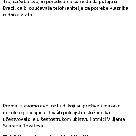
Trojica Srba svojim porodicama su rekla da putuju u
Brazil da bi obučavala telohranitelje za potrebe vlasnika
rudnika zlata.
Prema izjavama dvojice ljudi koji su preživeli masakr,
nekoliko policajaca i bivših policijskih službenika
učestvovalo je u šestostrukom ubistvu i otmici Vilijama
Suareza Rozalesa.