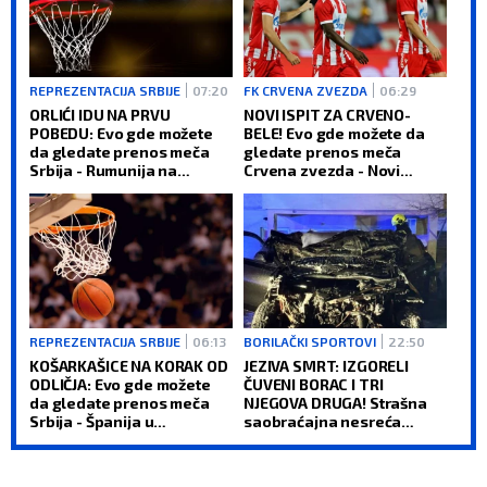
REPREZENTACIJA SRBIJE
07:20
FK CRVENA ZVEZDA
06:29
ORLIĆI IDU NA PRVU
NOVI ISPIT ZA CRVENO-
POBEDU: Evo gde možete
BELE! Evo gde možete da
da gledate prenos meča
gledate prenos meča
Srbija - Rumunija na
Crvena zvezda - Novi
Evrobasketu
Pazar
REPREZENTACIJA SRBIJE
06:13
BORILAČKI SPORTOVI
22:50
KOŠARKAŠICE NA KORAK OD
JEZIVA SMRT: IZGORELI
ODLIČJA: Evo gde možete
ČUVENI BORAC I TRI
da gledate prenos meča
NJEGOVA DRUGA! Strašna
Srbija - Španija u
saobraćajna nesreća
polufinalu EP!
šokirala sve!