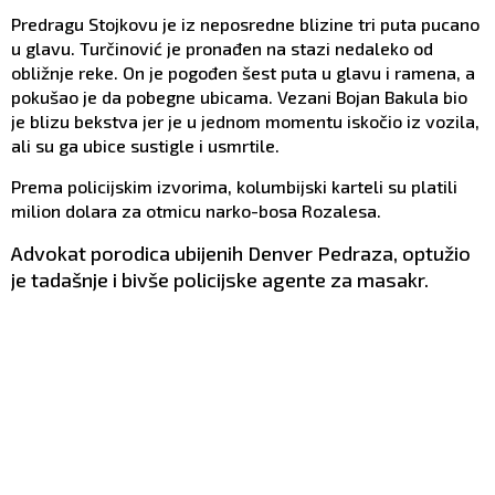
Predragu Stojkovu je iz neposredne blizine tri puta pucano
u glavu. Turčinović je pronađen na stazi nedaleko od
obližnje reke. On je pogođen šest puta u glavu i ramena, a
pokušao je da pobegne ubicama. Vezani Bojan Bakula bio
je blizu bekstva jer je u jednom momentu iskočio iz vozila,
ali su ga ubice sustigle i usmrtile.
Prema policijskim izvorima, kolumbijski karteli su platili
milion dolara za otmicu narko-bosa Rozalesa.
Advokat porodica ubijenih Denver Pedraza, optužio
je tadašnje i bivše policijske agente za masakr.