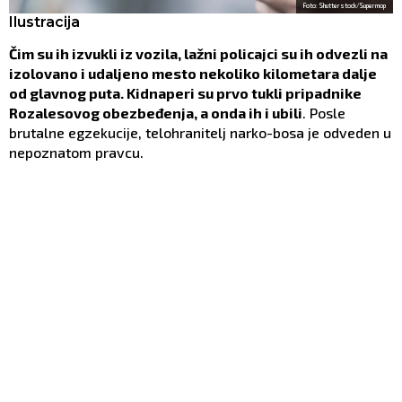
Foto: Shutterstock/Supermop
Ilustracija
Čim su ih izvukli iz vozila, lažni policajci su ih odvezli na
izolovano i udaljeno mesto nekoliko kilometara dalje
od glavnog puta. Kidnaperi su prvo tukli pripadnike
Rozalesovog obezbeđenja, a onda ih i ubili
. Posle
brutalne egzekucije, telohranitelj narko-bosa je odveden u
nepoznatom pravcu.