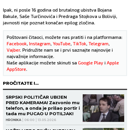
Ipak, ni posle 16 godina od brutalnog ubistva Bojana
Bakule, Saše Turčinovića i Predraga Stojkova u Boliviji,
javnosti nije poznat konačan epilog zločina.
Poštovani čitaoci, možete nas pratiti i na platformama:
Facebook
,
Instagram
,
YouTube
,
TikTok
,
Telegram
,
Vajber
. Pridružite nam se i prvi saznajte najnovije i
najvažnije informacije.
Naše aplikacije možete skinuti sa
Google Play
i
Apple
AppStore
.
PROČITAJTE I...
SRPSKI POLITIČAR UBIJEN
PRED KAMERAMA! Zazvonio mu
telefon, a onda je prišao portir i
tada mu PUCAO U POTILJAK!
HRONIKA
06:00
13.05.2026