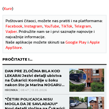
(
Kurir
)
Poštovani čitaoci, možete nas pratiti i na platformama:
Facebook
,
Instagram
,
YouTube
,
TikTok
,
Telegram
,
Vajber
. Pridružite nam se i prvi saznajte najnovije i
najvažnije informacije.
Naše aplikacije možete skinuti sa
Google Play
i
Apple
AppStore
.
PROČITAJTE I...
DAN PRE ZLOČINA BILA KOD
LEKARA! Jezivi detalji ubistva
na Čukarici: Komšije u šoku
nakon što je Marina NOGARU
STOLICE ZARILA MUŽU U
HRONIKA
08:47
13.05.2026
GRUDI! (FOTO)
"ČETIRI POLICAJCA NISU
MOGLA DA JE SAVLADAJU!"
Novi detalji zločina na Čukarici: