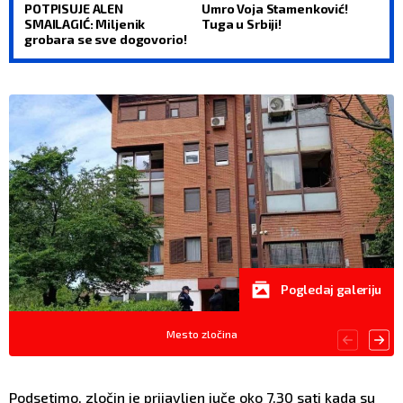
POTPISUJE ALEN
Umro Voja Stamenković!
SMAILAGIĆ: Miljenik
Tuga u Srbiji!
grobara se sve dogovorio!
Pogledaj galeriju
Mesto zločina
Podsetimo, zločin je prijavljen juče oko 7.30 sati kada su