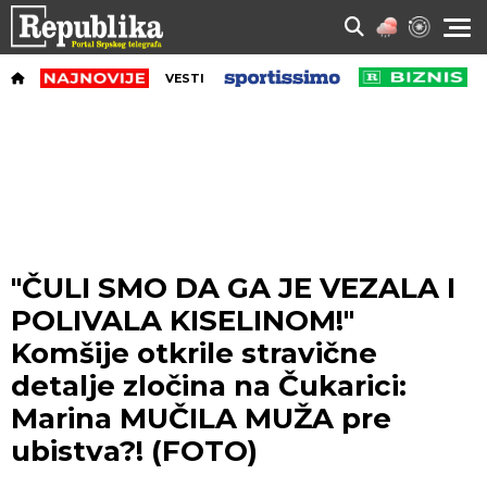
VESTI
"ČULI SMO DA GA JE VEZALA I
POLIVALA KISELINOM!"
Komšije otkrile stravične
detalje zločina na Čukarici:
Marina MUČILA MUŽA pre
ubistva?! (FOTO)