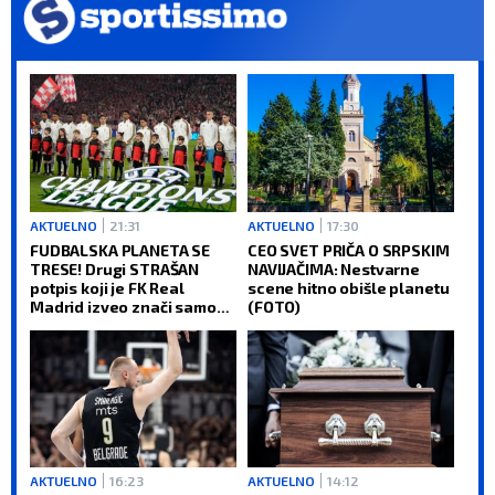
AKTUELNO
21:31
AKTUELNO
17:30
FUDBALSKA PLANETA SE
CEO SVET PRIČA O SRPSKIM
TRESE! Drugi STRAŠAN
NAVIJAČIMA: Nestvarne
potpis koji je FK Real
scene hitno obišle planetu
Madrid izveo znači samo
(FOTO)
jedno: Titula Lige
šampiona je obaveza!
AKTUELNO
16:23
AKTUELNO
14:12