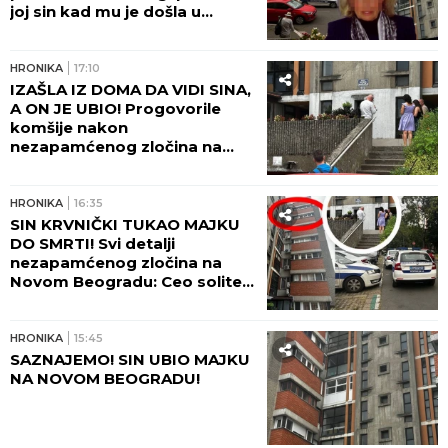
joj sin kad mu je došla u
posetu! (FOTO, VIDEO)
HRONIKA
17:10
IZAŠLA IZ DOMA DA VIDI SINA,
A ON JE UBIO! Progovorile
komšije nakon
nezapamćenog zločina na
Novom Beogradu:
Zapomagala je na sav glas
HRONIKA
16:35
SIN KRVNIČKI TUKAO MAJKU
DO SMRTI! Svi detalji
nezapamćenog zločina na
Novom Beogradu: Ceo soliter
u šoku!
HRONIKA
15:45
SAZNAJEMO! SIN UBIO MAJKU
NA NOVOM BEOGRADU!