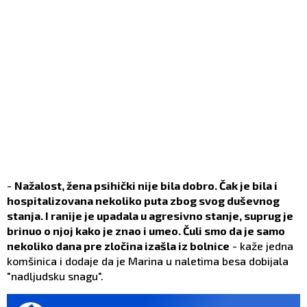
-
Nažalost, žena psihički nije bila dobro. Čak je bila i
hospitalizovana nekoliko puta zbog svog duševnog
stanja. I ranije je upadala u agresivno stanje, suprug je
brinuo o njoj kako je znao i umeo. Čuli smo da je samo
nekoliko dana pre zločina izašla iz bolnice
- kaže jedna
komšinica i dodaje da je Marina u naletima besa dobijala
"nadljudsku snagu".