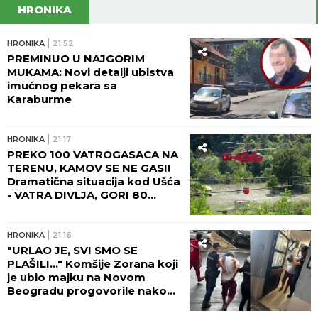
HRONIKA
HRONIKA
21:52
PREMINUO U NAJGORIM
MUKAMA: Novi detalji ubistva
imućnog pekara sa
Karaburme
HRONIKA
21:17
PREKO 100 VATROGASACA NA
TERENU, KAMOV SE NE GASI!
Dramatična situacija kod Ušća
- VATRA DIVLJA, GORI 80
HEKTARA ŠUMA! (FOTO,
VIDEO)
HRONIKA
21:16
"URLAO JE, SVI SMO SE
PLAŠILI..." Komšije Zorana koji
je ubio majku na Novom
Beogradu progovorile nakon
zločina: Bila je poštovan lekar,
šta se dešavalo u četiri zida...