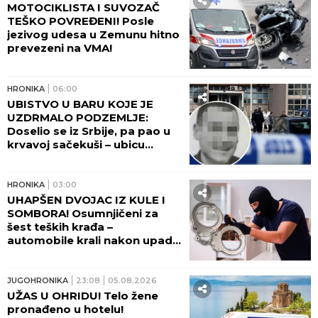
MOTOCIKLISTA I SUVOZAČ
TEŠKO POVREĐENI! Posle
jezivog udesa u Zemunu hitno
prevezeni na VMA!
HRONIKA
06:00
UBISTVO U BARU KOJE JE
UZDRMALO PODZEMLJE:
Doselio se iz Srbije, pa pao u
krvavoj sačekuši – ubicu
otkrio kapetan posle jezivog
zločina
HRONIKA
03:00
UHAPŠEN DVOJAC IZ KULE I
SOMBORA! Osumnjičeni za
šest teških krađa –
automobile krali nakon upada
u kuće vlasnika
JUGOHRONIKA
23:08
05.08.2026
UŽAS U OHRIDU! Telo žene
pronađeno u hotelu!