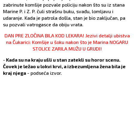
zabrinute komšije pozvale policiju nakon što su iz stana
Marine P. i Z. P. čuli strašnu buku, svađu, lomljavu i
udaranje. Kada je patrola došla, stan je bio zaključan, pa
su pozvali vatrogasce da obiju vrata.
DAN PRE ZLOČINA BILA KOD LEKARA! Jezivi detalji ubistva
na Čukarici: Komšije u šoku nakon što je Marina NOGARU
STOLICE ZARILA MUŽU U GRUDI!
-
Kada su na kraju ušli u stan zatekli su horor scenu.
Čovek je ležao u lokvi krvi, a izbezumljena žena bila je
kraj njega
- podseća izvor.