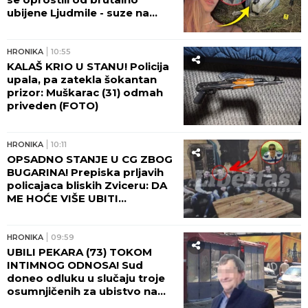
ubijene Ljudmile - suze na
Lešću!
HRONIKA
10:55
KALAŠ KRIO U STANU! Policija
upala, pa zatekla šokantan
prizor: Muškarac (31) odmah
priveden (FOTO)
HRONIKA
10:11
OPSADNO STANJE U CG ZBOG
BUGARINA! Prepiska prljavih
policajaca bliskih Zviceru: DA
ME HOĆE VIŠE UBITI...
HRONIKA
09:59
UBILI PEKARA (73) TOKOM
INTIMNOG ODNOSA! Sud
doneo odluku u slučaju troje
osumnjičenih za ubistvo na
Karaburmi - detalji zločina