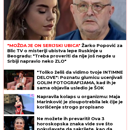
"MOŽDA JE ON SERIJSKI UBICA"
Žarko Popović za
Blic TV o misteriji ubistva lepe Ruskinje u
Beogradu: "Treba proveriti da nije još negde u
Srbiji napravio neko ZLO"
"Toliko želiš da vidimo tvoje INTIMNE
DELOVE": Poznatu glumicu ucenjivali
GOLIM FOTOGRAFIJAMA, kad ih je
sama objavila usledio je ŠOK
Napravila kolaps u organizmu: Maja
Marinković je zloupotrebila lek čije je
korišćenje strogo propisano
Ne možete ih prevariti! Ova 3
horoskopska znaka vide sve što
pokušavate da sakrijete, kao da