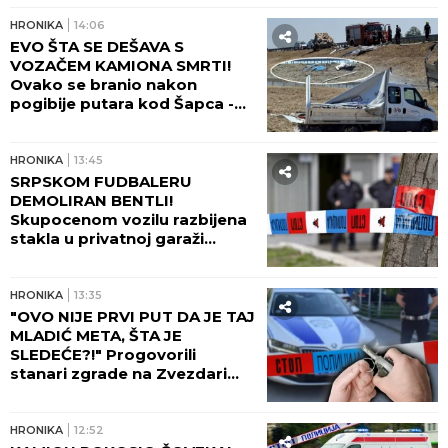
HRONIKA
14:06
EVO ŠTA SE DEŠAVA S
VOZAČEM KAMIONA SMRTI!
Ovako se branio nakon
pogibije putara kod Šapca -
tužilaštvo odmah zatražilo
pritvor!
HRONIKA
13:45
SRPSKOM FUDBALERU
DEMOLIRAN BENTLI!
Skupocenom vozilu razbijena
stakla u privatnoj garaži
luksuznog naselja!
HRONIKA
13:35
"OVO NIJE PRVI PUT DA JE TAJ
MLADIĆ META, ŠTA JE
SLEDEĆE?!" Progovorili
stanari zgrade na Zvezdari
gde je bačena bomba:
Tragedija sprečena SAMO
ZBOG OVOGA!
HRONIKA
12:52