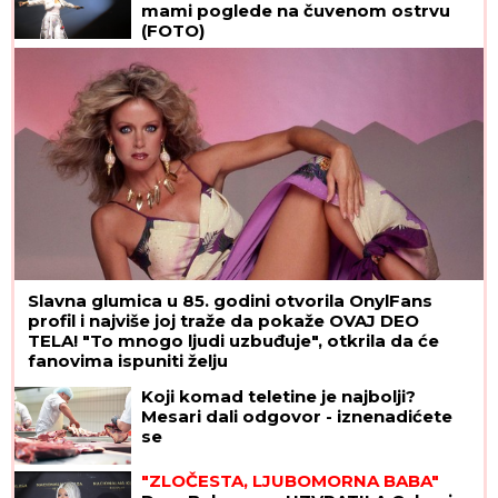
mami poglede na čuvenom ostrvu
(FOTO)
Slavna glumica u 85. godini otvorila OnylFans
profil i najviše joj traže da pokaže OVAJ DEO
TELA! "To mnogo ljudi uzbuđuje", otkrila da će
fanovima ispuniti želju
Koji komad teletine je najbolji?
Mesari dali odgovor - iznenadićete
se
"ZLOČESTA, LJUBOMORNA BABA"