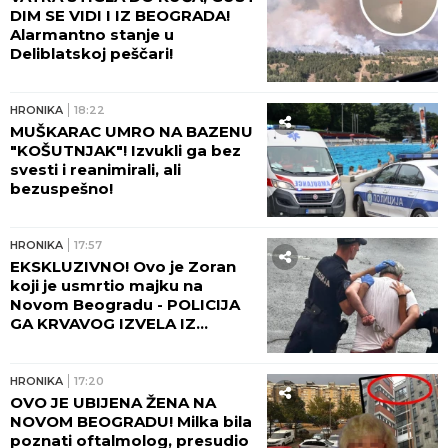
DIM SE VIDI I IZ BEOGRADA!
Alarmantno stanje u
Deliblatskoj peščari!
HRONIKA
18:22
MUŠKARAC UMRO NA BAZENU
"KOŠUTNJAK"! Izvukli ga bez
svesti i reanimirali, ali
bezuspešno!
HRONIKA
17:57
EKSKLUZIVNO! Ovo je Zoran
koji je usmrtio majku na
Novom Beogradu - POLICIJA
GA KRVAVOG IZVELA IZ
STANA! (FOTO, VIDEO)
HRONIKA
17:20
OVO JE UBIJENA ŽENA NA
NOVOM BEOGRADU! Milka bila
poznati oftalmolog, presudio