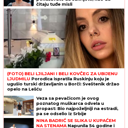
čitaju tuđe misli
(FOTO) BELI LJILJANI I BELI KOVČEG ZA UBIJENU
LJUDMILU
Porodica ispratila Ruskinju koju je
ugušio turski državljanin u Borči: Sveštenik držao
opelo na Lešću
Veza sa pevačicom je ovog
poznatog muškarca odvela u
propast: Bio najpoželjniji na estradi,
pa se odselio iz Srbije
NINA BADRIĆ SE SLIKA U KUPAĆEM
NA STENAMA
Napunila 54 godine i