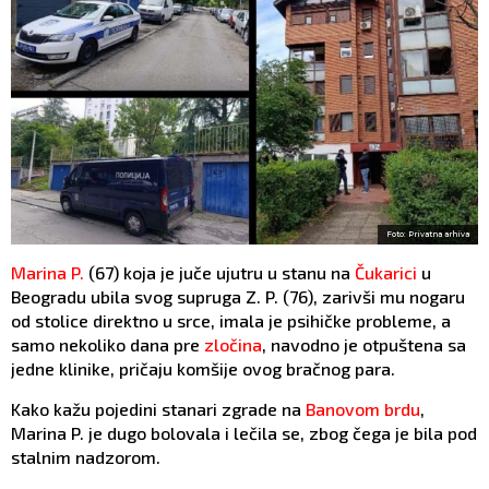
Foto: Privatna arhiva
Marina P.
(67) koja je juče ujutru u stanu na
Čukarici
u
Beogradu ubila svog supruga Z. P. (76), zarivši mu nogaru
od stolice direktno u srce, imala je psihičke probleme, a
samo nekoliko dana pre
zločina
, navodno je otpuštena sa
jedne klinike, pričaju komšije ovog bračnog para.
Kako kažu pojedini stanari zgrade na
Banovom brdu
,
Marina P. je dugo bolovala i lečila se, zbog čega je bila pod
stalnim nadzorom.