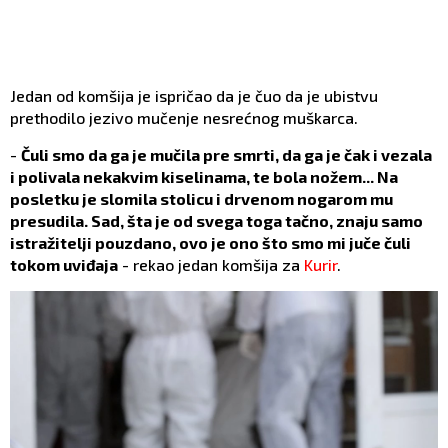
Jedan od komšija je ispričao da je čuo da je ubistvu
prethodilo jezivo mučenje nesrećnog muškarca.
-
Čuli smo da ga je mučila pre smrti, da ga je čak i vezala
i polivala nekakvim kiselinama, te bola nožem... Na
posletku je slomila stolicu i drvenom nogarom mu
presudila. Sad, šta je od svega toga tačno, znaju samo
istražitelji pouzdano, ovo je ono što smo mi juče čuli
tokom uviđaja
- rekao jedan komšija za
Kurir
.