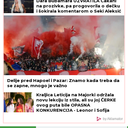
Dara Bubamara UZVRATILA Cakani
na prozivke, pa progovorila o dečku
i šokirala komentarom o Seki Aleksić
(VIDEO)
Delije pred Hapoel i Pazar: Znamo kada treba da
se zapne, mnogo je važno
Kraljica Leticija na Majorki održala
novu lekciju iz stila, ali su joj ĆERKE
ovog puta bile OPASNA
KONKURENCIJA - Leonor i Sofija
blistale u prelepim letnjim haljinama
by Aklamator