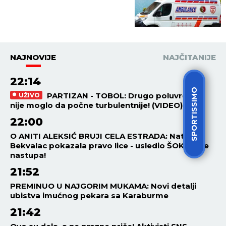
NAJNOVIJE
NAJČITANIJE
22:14
SPORTISSIMO
PARTIZAN - TOBOL: Drugo poluvreme
UŽIVO
nije moglo da počne turbulentnije! (VIDEO)
22:00
O ANITI ALEKSIĆ BRUJI CELA ESTRADA: Nataša
Bekvalac pokazala pravo lice - usledio ŠOK posle
nastupa!
21:52
PREMINUO U NAJGORIM MUKAMA: Novi detalji
ubistva imućnog pekara sa Karaburme
21:42