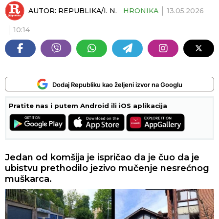
AUTOR:
REPUBLIKA/I. N.
HRONIKA
13.05.2026
10:14
Dodaj Republiku kao željeni izvor na Googlu
Pratite nas i putem Android ili iOS aplikacija
Jedan od komšija je ispričao da je čuo da je
ubistvu prethodilo jezivo mučenje nesrećnog
muškarca.