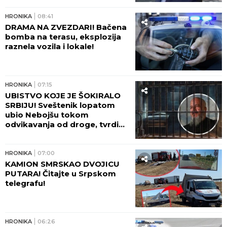
LEDE KRV U ŽILAMA!
HRONIKA
08:41
DRAMA NA ZVEZDARI! Bačena
bomba na terasu, eksplozija
raznela vozila i lokale!
HRONIKA
07:15
UBISTVO KOJE JE ŠOKIRALO
SRBIJU! Sveštenik lopatom
ubio Nebojšu tokom
odvikavanja od droge, tvrdio
da ga je SPASAO!
HRONIKA
07:00
KAMION SMRSKAO DVOJICU
PUTARA! Čitajte u Srpskom
telegrafu!
HRONIKA
06:26