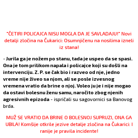
"ČETIRI POLICAJCA NISU MOGLA DA JE SAVLADAJU!" Novi
detalji zločina na Čukarici: Osumnjičenu na nosilima izneli
iz stana!
-
Jurila ga je nožem po stanu, tada je uspeo da se spasi.
Ona je tom prilikom napala i policajce koji su došli na
intervenciju. Z. P. se čak bio i razveo od nje, jedno
vreme nije živeo sa njom, ali se posle izvesnog
vremena vratio da brine o njoj. Voleo ju je i nije mogao
da ostavi bolesnu ženu samu, naročito zbog njenih
agresivnih epizoda
- ispričali su sagovornici sa Banovog
brda.
MUŽ SE VRATIO DA BRINE O BOLESNOJ SUPRUZI, ONA GA
UBILA! Komšije otkrile jezive detalje zločina na Čukarici: I
ranije je pravila incidente!