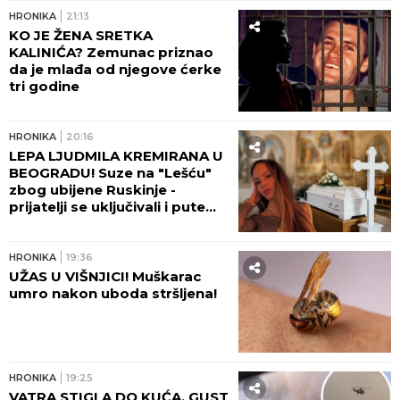
HRONIKA
21:13
KO JE ŽENA SRETKA
KALINIĆA? Zemunac priznao
da je mlađa od njegove ćerke
tri godine
HRONIKA
20:16
LEPA LJUDMILA KREMIRANA U
BEOGRADU! Suze na "Lešću"
zbog ubijene Ruskinje -
prijatelji se uključivali i putem
video-linka!
HRONIKA
19:36
UŽAS U VIŠNJICI! Muškarac
umro nakon uboda stršljena!
HRONIKA
19:25
VATRA STIGLA DO KUĆA, GUST