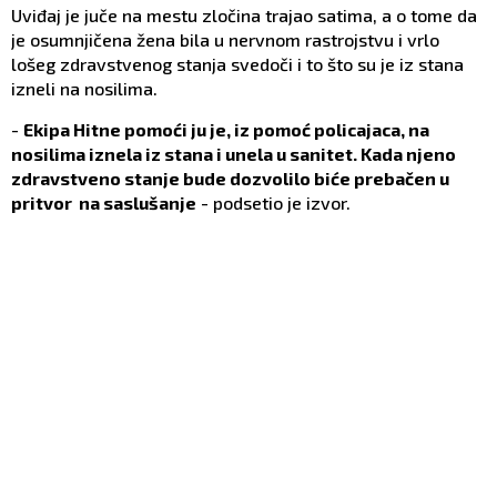
Uviđaj je juče na mestu zločina trajao satima, a o tome da
je osumnjičena žena bila u nervnom rastrojstvu i vrlo
lošeg zdravstvenog stanja svedoči i to što su je iz stana
izneli na nosilima.
-
Ekipa Hitne pomoći ju je, iz pomoć policajaca, na
nosilima iznela iz stana i unela u sanitet. Kada njeno
zdravstveno stanje bude dozvolilo biće prebačen u
pritvor na saslušanje
- podsetio je izvor.