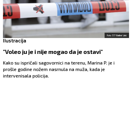
Foto: ST/Vladimir Lukić
Ilustracija
"Voleo ju je i nije mogao da je ostavi"
Kako su ispričali sagovornici na terenu, Marina P. je i
prošle godine nožem nasrnula na muža, kada je
intervenisala policija.