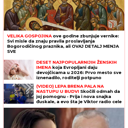
VELIKA GOSPOJINA
ove godine zbunjuje vernike:
Svi misle da znaju pravila proslavljanja
Bogorodičinog praznika, ali OVAJ DETALJ MENJA
SVE
DESET NAJPOPULARNIJIH ŽENSKIH
IMENA
koja Evropljani daju
devojčicama u 2026: Prvo mesto sve
iznenadilo, roditelji potpuno
promenili favorite
(VIDEO) LEPA BRENA PALA NA
NASTUPU U BUDVI
Skočili odmah da
joj pomognu - Prija i nova snajka
đuskale, a evo šta je Viktor radio cele
noći