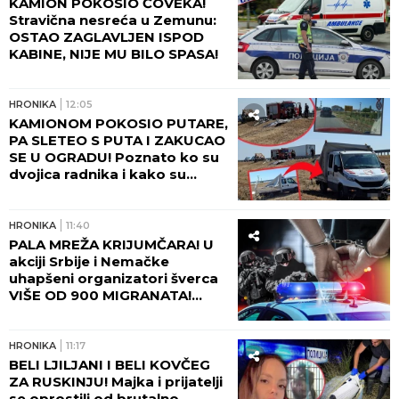
KAMION POKOSIO ČOVEKA!
Stravična nesreća u Zemunu:
OSTAO ZAGLAVLJEN ISPOD
KABINE, NIJE MU BILO SPASA!
HRONIKA
12:05
KAMIONOM POKOSIO PUTARE,
PA SLETEO S PUTA I ZAKUCAO
SE U OGRADU! Poznato ko su
dvojica radnika i kako su
poginula na putu kod Šapca!
(FOTO)
HRONIKA
11:40
PALA MREŽA KRIJUMČARA! U
akciji Srbije i Nemačke
uhapšeni organizatori šverca
VIŠE OD 900 MIGRANATA!
Uzimali i do 10.000 evra po
osobi - ovako je sve
funkcionisalo!
HRONIKA
11:17
BELI LJILJANI I BELI KOVČEG
ZA RUSKINJU! Majka i prijatelji
se oprostili od brutalno