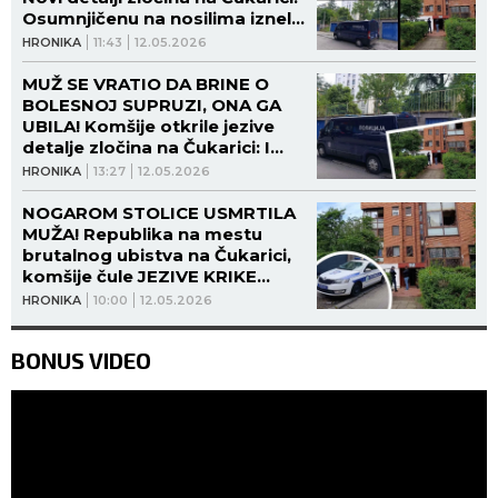
Osumnjičenu na nosilima izneli
iz stana! (FOTO)
HRONIKA
11:43
12.05.2026
MUŽ SE VRATIO DA BRINE O
BOLESNOJ SUPRUZI, ONA GA
UBILA! Komšije otkrile jezive
detalje zločina na Čukarici: I
ranije je pravila incidente!
HRONIKA
13:27
12.05.2026
(FOTO)
NOGAROM STOLICE USMRTILA
MUŽA! Republika na mestu
brutalnog ubistva na Čukarici,
komšije čule JEZIVE KRIKE
zapomaganja! (FOTO)
HRONIKA
10:00
12.05.2026
BONUS VIDEO