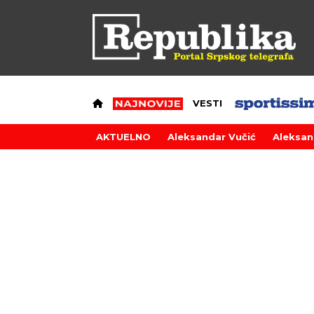
VESTI
AKTUELNO
Aleksandar Vučić
Aleksan