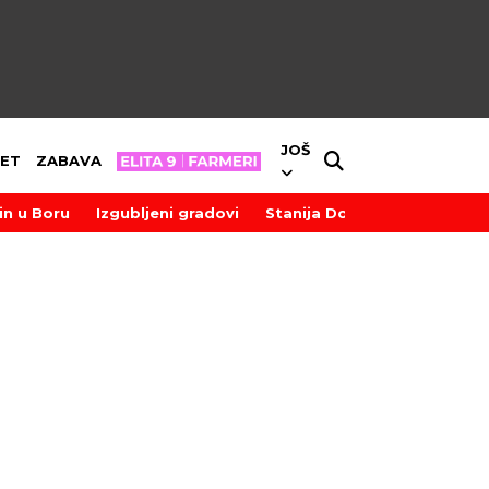
JOŠ
ET
ZABAVA
in u Boru
Izgubljeni gradovi
Stanija Dobrojević