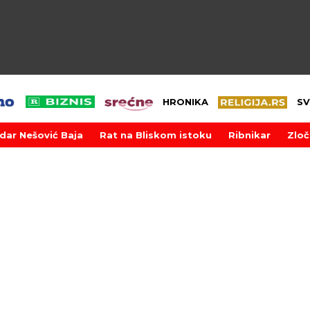
HRONIKA
SV
dar Nešović Baja
Rat na Bliskom istoku
Ribnikar
Zloč