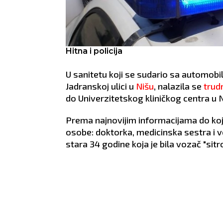
Hitna i policija
U sanitetu koji se sudario sa automob
Jadranskoj ulici u
Nišu
, nalazila se
trud
do Univerzitetskog kliničkog centra u 
Prema najnovijim informacijama do koj
osobe: doktorka, medicinska sestra i 
stara 34 godine koja je bila vozač "sitr