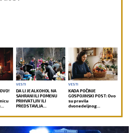
VESTI
VESTI
LOVO!
DA LI JE ALKOHOL NA
KADA POČINJE
SAHRANI ILI POMENU
GOSPOJINSKI POST: Ovo
nicu
PRIHVATLJIV ILI
su pravila
u
PREDSTAVLJA
dvonedeljnog
NEPOŠTOVANJE PREMA
uzdržanja pred jedan
DUŠI POKOJNIKA: Crkva
od najvećih praznika
ima jasan odgovor na
ovu dilemu