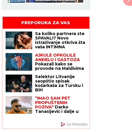
PREPORUKA ZA VAS
TAMARA ĐURIĆ DAJE 560.000 EVRA
KAO JEMSTVO ZA BIVŠEG MUŽA
Želi da se brani sa slobode:
"Verujem da bi i on to uradio za
mene", ovo su svi detalji
Sa koliko partnera ste
SPAVALI? Novo
istraživanje otkriva šta
vaša INTIMNA
PROŠLOST govori o
AJKULE OPKOLILE
vama
ANĐELU I GASTOZA
Pokazali kako se