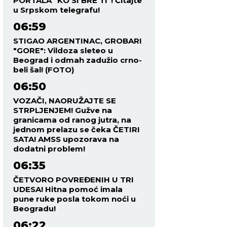
PORTALA "KO SI BRE TI"! Čitajte
u Srpskom telegrafu!
06:59
STIGAO ARGENTINAC, GROBARI
"GORE": Vildoza sleteo u
Beograd i odmah zadužio crno-
beli šal! (FOTO)
06:50
VOZAČI, NAORUŽAJTE SE
STRPLJENJEM! Gužve na
granicama od ranog jutra, na
jednom prelazu se čeka ČETIRI
SATA! AMSS upozorava na
dodatni problem!
06:35
ČETVORO POVREĐENIH U TRI
UDESA! Hitna pomoć imala
pune ruke posla tokom noći u
Beogradu!
06:22