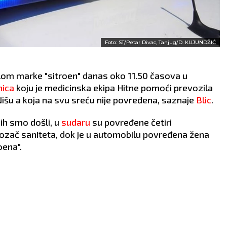
Foto: ST/Petar Divac, Tanjug/D. KUJUNDŽIĆ
ilom marke "sitroen" danas oko 11.50 časova u
nica
koju je medicinska ekipa Hitne pomoći prevozila
Nišu a koja na svu sreću nije povređena, saznaje
Blic
.
ih smo došli, u
sudaru
su povređene četiri
vozač saniteta, dok je u automobilu povređena žena
oena".