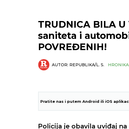
TRUDNICA BILA U V
saniteta i automo
POVREĐENIH!
AUTOR:
REPUBLIKA/L. S.
HRONIKA
Pratite nas i putem Android ili iOS aplikac
Policija je obavila uviđaj 