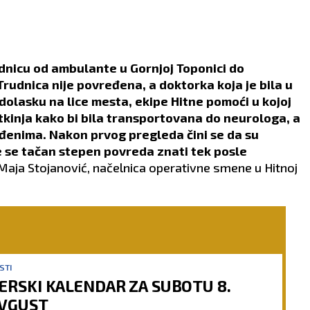
dnicu od ambulante u Gornjoj Toponici do
rudnica nije povređena, a doktorka koja je bila u
 dolasku na lice mesta, ekipe Hitne pomoći u kojoj
ntkinja kako bi bila transportovana do neurologa, a
enima. Nakon prvog pregleda čini se da su
će se tačan stepen povreda znati tek posle
Maja Stojanović, načelnica operativne smene u Hitnoj
STI
ERSKI KALENDAR ZA SUBOTU 8.
VGUST