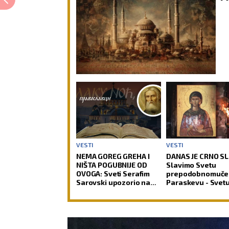
VESTI
VESTI
NEMA GOREG GREHA I
DANAS JE CRNO S
NIŠTA POGUBNIJE OD
Slavimo Svetu
OVOGA: Sveti Serafim
prepodobnomuče
Sarovski upozorio na
Paraskevu - Svet
zamku iz koje čovek
Petku Rimljanku
teško pronalazi izlaz