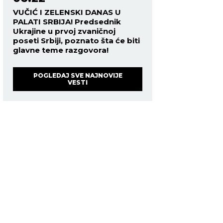
VUČIĆ I ZELENSKI DANAS U
PALATI SRBIJA! Predsednik
Ukrajine u prvoj zvaničnoj
poseti Srbiji, poznato šta će biti
glavne teme razgovora!
POGLEDAJ SVE NAJNOVIJE
VESTI