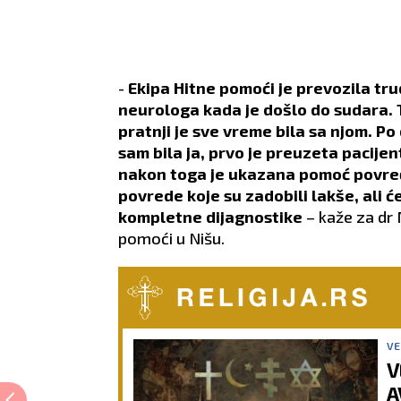
-
Ekipa Hitne pomoći je prevozila tru
neurologa kada je došlo do sudara. T
pratnji je sve vreme bila sa njom. Po
sam bila ja, prvo je preuzeta pacije
nakon toga je ukazana pomoć povređ
povrede koje su zadobili lakše, ali 
kompletne dijagnostike
– kaže za dr 
pomoći u Nišu.
VE
V
A