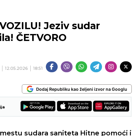
OZILU! Jeziv sudar
bila! ČETVORO
12.05.2026
18:51
Dodaj Republiku kao željeni izvor na Googlu
ija
na mestu sudara saniteta Hitne pomoći i