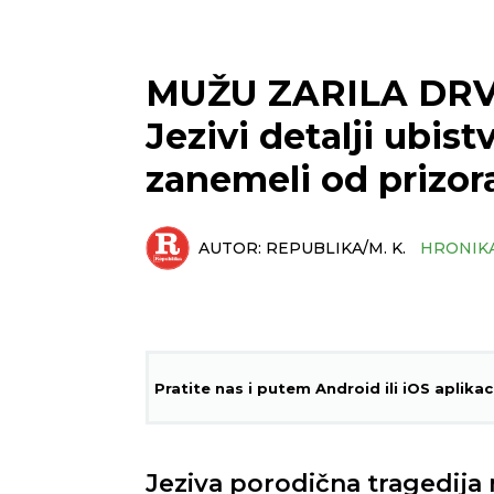
MUŽU ZARILA DRV
Jezivi detalji ubist
zanemeli od prizor
AUTOR:
REPUBLIKA/M. K.
HRONIK
Pratite nas i putem Android ili iOS aplikac
Jeziva porodična tragedija n