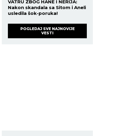
VATRU ZBOG HANE I NERIJA:
Nakon skandala sa Sitom i Aneli
usledila šok-poruka!
POGLEDAJ SVE NAJNOVIJE
VESTI