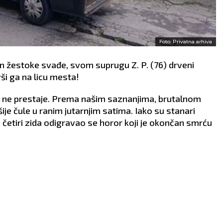
Foto: Privatna arhiva
kon žestoke svađe, svom suprugu Z. P. (76) drveni
ši ga na licu mesta!
ja ne prestaje. Prema našim saznanjima, brutalnom
ije čule u ranim jutarnjim satima. Iako su stanari
 u četiri zida odigravao se horor koji je okončan smrću