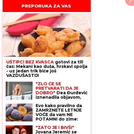
PREPORUKA ZA VAS
UŠTIPCI BEZ KVASCA
gotovi za tili
čas: Mekani kao duša, hrskavi spolja
- uz jedan trik biće još
VAZDUŠASTIJI
"ZLO ĆE SE
PRETVARATI DA JE
DOBRO"
Dea Đurđević
iznenadila objavom,
voditeljka podelila
Evo kako pravilno da
savet: "Kad god vidiš
ZAMRZNETE LETNJE
zlo, veruj da je zlo"
VOĆE da vam NE
POTAMNI do zime:
Treba vam samo jedan
"ZATO JE I BIVŠI"
MAGIČAN SASTOJAK I
Jovana Jeremić se
OVAJ TRIK