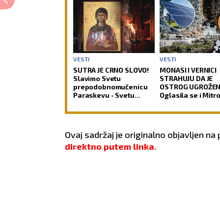
VESTI
VESTI
SUTRA JE CRNO SLOVO!
MONASI I VERNICI
Slavimo Svetu
STRAHUJU DA JE
prepodobnomučenicu
OSTROG UGROŽEN
Paraskevu - Svetu
Oglasila se i Mitr
Petku Rimljanku
o spornom projek
Ovaj sadržaj je originalno objavljen na
direktno putem linka
.