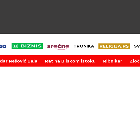
HRONIKA
SV
dar Nešović Baja
Rat na Bliskom istoku
Ribnikar
Zloč