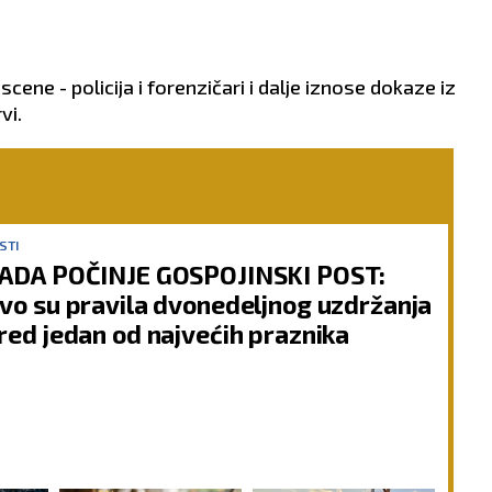
ene - policija i forenzičari i dalje iznose dokaze iz
vi.
STI
ADA POČINJE GOSPOJINSKI POST:
vo su pravila dvonedeljnog uzdržanja
red jedan od najvećih praznika