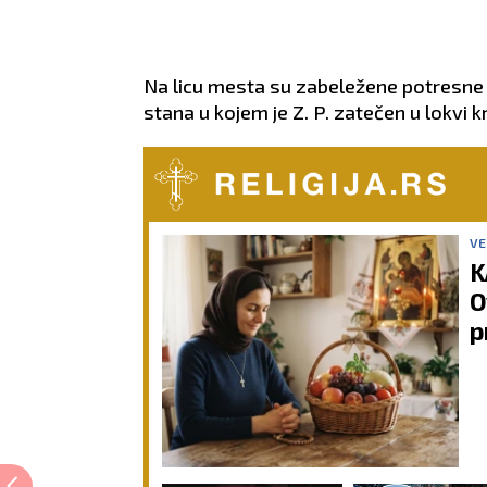
Na licu mesta su zabeležene potresne sc
stana u kojem je Z. P. zatečen u lokvi kr
VE
K
O
p