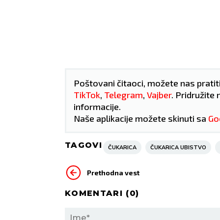
Poštovani čitaoci, možete nas pratit
TikTok
,
Telegram
,
Vajber
. Pridružite 
informacije.
Naše aplikacije možete skinuti sa
Go
TAGOVI
ČUKARICA
ČUKARICA UBISTVO
BIK
BLIZANCI
Prethodna vest
21.4 - 21.5
22.5 - 21.6
KOMENTARI (
0
)
dan obeležiće
POSAO:
Vaše reči imaće
POS