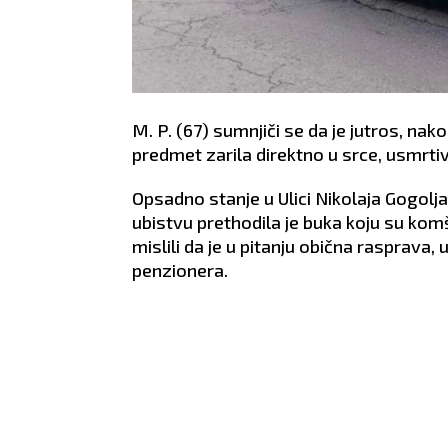
M. P. (67) sumnjiči se da je jutros, na
predmet zarila direktno u srce, usmrtiv
Opsadno stanje u Ulici Nikolaja Gogol
ubistvu prethodila je buka koju su komš
mislili da je u pitanju obična rasprava,
penzionera.