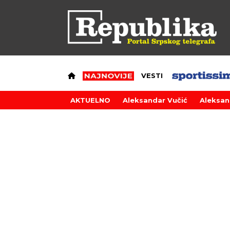
VESTI
AKTUELNO
Aleksandar Vučić
Aleksan