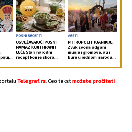
POSNI RECEPTI
VESTI
OSVEŽAVAJUĆI POSNI
MITROPOLIT JOANIKIJE:
NAMAZ KOJI I HRANI I
Zvuk zvona odgoni
:
LEČI: Stari narodni
munje i gromove, ali i
opolija
recept koji je skoro
bure u jednom narodu
tu
nestao iz sećanja
ili čoveku
 portalu
Telegraf.rs
. Ceo tekst
možete pročitati