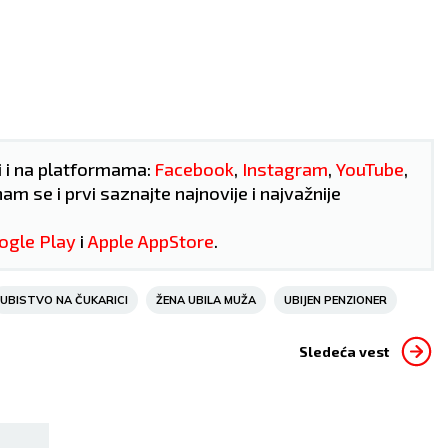
i i na platformama:
Facebook
,
Instagram
,
YouTube
,
nam se i prvi saznajte najnovije i najvažnije
ogle Play
i
Apple AppStore
.
UBISTVO NA ČUKARICI
ŽENA UBILA MUŽA
UBIJEN PENZIONER
RAK
LAV
Sledeća vest
22.6 - 22.7
22.7 - 23.8
AO:
Moguća je promena
POSAO:
Merkur je ušao u 