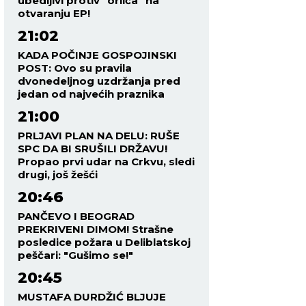
ubedljivi protiv "orlića" na
otvaranju EP!
21:02
KADA POČINJE GOSPOJINSKI
POST: Ovo su pravila
dvonedeljnog uzdržanja pred
jedan od najvećih praznika
21:00
PRLJAVI PLAN NA DELU: RUŠE
SPC DA BI SRUŠILI DRŽAVU!
Propao prvi udar na Crkvu, sledi
drugi, još žešći
20:46
PANČEVO I BEOGRAD
PREKRIVENI DIMOM! Strašne
posledice požara u Deliblatskoj
peščari: "Gušimo se!"
20:45
MUSTAFA DURDŽIĆ BLJUJE