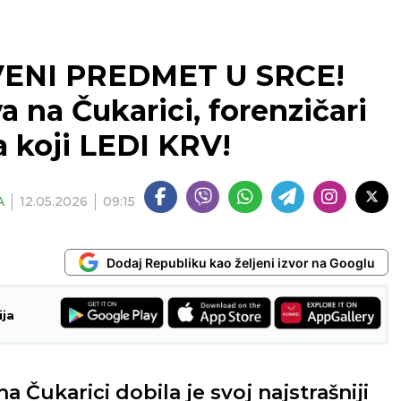
ENI PREDMET U SRCE!
va na Čukarici, forenzičari
a koji LEDI KRV!
A
12.05.2026
09:15
Dodaj Republiku kao željeni izvor na Googlu
ija
a Čukarici dobila je svoj najstrašniji