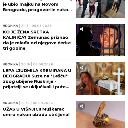
je ubio majku na Novom
Beogradu, progovorile nakon
zločina: Bila je poštovan lekar,
šta se dešavalo u četiri zida...
HRONIKA
21:13
06.08.2026
KO JE ŽENA SRETKA
KALINIĆA? Zemunac priznao
da je mlađa od njegove ćerke
tri godine
HRONIKA
20:16
06.08.2026
LEPA LJUDMILA KREMIRANA U
BEOGRADU! Suze na "Lešću"
zbog ubijene Ruskinje -
prijatelji se uključivali i putem
video-linka!
HRONIKA
19:36
06.08.2026
UŽAS U VIŠNJICI! Muškarac
umro nakon uboda stršljena!