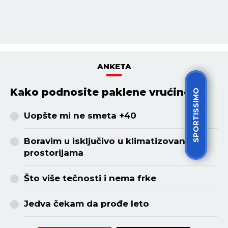
Z
ANKETA
Kako podnosite paklene vrućine?
SPORTISSIMO
Uopšte mi ne smeta +40
Boravim u isključivo u klimatizovanim
prostorijama
Što više tečnosti i nema frke
Jedva čekam da prođe leto