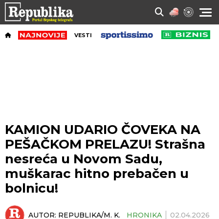
VESTI
KAMION UDARIO ČOVEKA NA
PEŠAČKOM PRELAZU! Strašna
nesreća u Novom Sadu,
muškarac hitno prebačen u
bolnicu!
AUTOR:
REPUBLIKA/M. K.
HRONIKA
02.04.2026