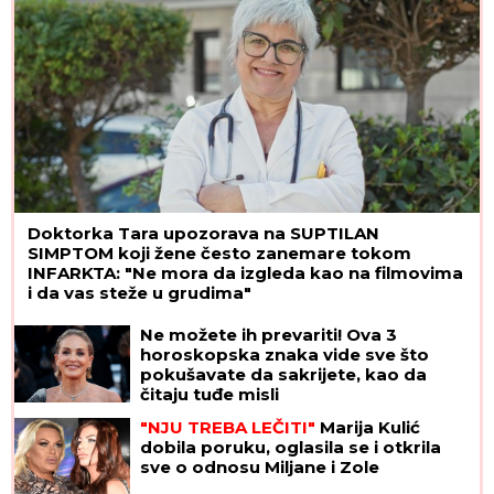
Doktorka Tara upozorava na SUPTILAN
SIMPTOM koji žene često zanemare tokom
INFARKTA: "Ne mora da izgleda kao na filmovima
i da vas steže u grudima"
Ne možete ih prevariti! Ova 3
horoskopska znaka vide sve što
pokušavate da sakrijete, kao da
čitaju tuđe misli
"NJU TREBA LEČITI"
Marija Kulić
dobila poruku, oglasila se i otkrila
sve o odnosu Miljane i Zole