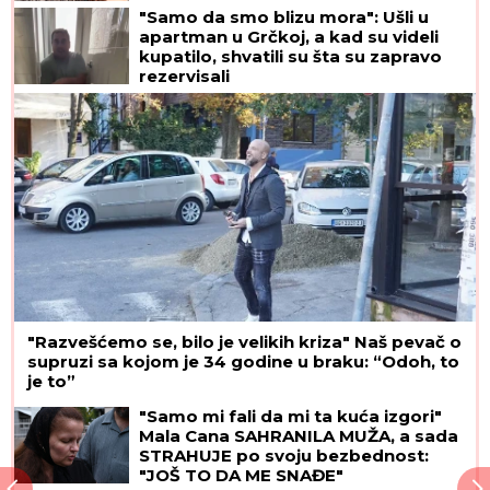
"Samo da smo blizu mora": Ušli u
apartman u Grčkoj, a kad su videli
kupatilo, shvatili su šta su zapravo
rezervisali
"Razvešćemo se, bilo je velikih kriza" Naš pevač o
supruzi sa kojom je 34 godine u braku: “Odoh, to
je to”
"Samo mi fali da mi ta kuća izgori"
Mala Cana SAHRANILA MUŽA, a sada
STRAHUJE po svoju bezbednost:
"JOŠ TO DA ME SNAĐE"