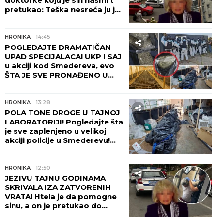
doktorke koju je sin nasmrt
pretukao: Teška nesreća ju je
pratila... (FOTO)
HRONIKA
14:45
POGLEDAJTE DRAMATIČAN
UPAD SPECIJALACA! UKP I SAJ
u akciji kod Smedereva, evo
ŠTA JE SVE PRONAĐENO U
KUĆI! (FOTO, VIDEO)
HRONIKA
13:28
POLA TONE DROGE U TAJNOJ
LABORATORIJI! Pogledajte šta
je sve zaplenjeno u velikoj
akciji policije u Smederevu!
(FOTO)
HRONIKA
12:50
JEZIVU TAJNU GODINAMA
SKRIVALA IZA ZATVORENIH
VRATA! Htela je da pomogne
sinu, a on je pretukao do
smrti: Komšije otkrile mračnu