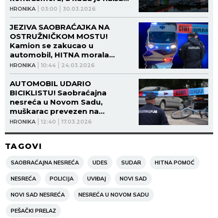
tramvaj - BESRAMNO URADIO
HRONIKA
03:00
30.03.2026
OVO!
JEZIVA SAOBRAĆAJKA NA
OSTRUŽNIČKOM MOSTU!
Kamion se zakucao u
automobil, HITNA morala
odmah da reaguje!
HRONIKA
10:44
24.03.2026
AUTOMOBIL UDARIO
BICIKLISTU! Saobraćajna
nesreća u Novom Sadu,
muškarac prevezen na
hirurgiju!
HRONIKA
12:40
17.03.2026
TAGOVI
SAOBRAĆAJNA NESREĆA
UDES
SUDAR
HITNA POMOĆ
NESREĆA
POLICIJA
UVIĐAJ
NOVI SAD
NOVI SAD NESREĆA
NESREĆA U NOVOM SADU
PEŠAČKI PRELAZ