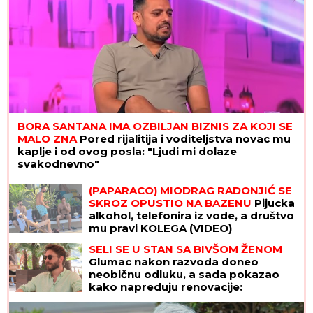
BORA SANTANA IMA OZBILJAN BIZNIS ZA KOJI SE
MALO ZNA
Pored rijalitija i voditeljstva novac mu
kaplje i od ovog posla: "Ljudi mi dolaze
svakodnevno"
(PAPARACO) MIODRAG RADONJIĆ SE
SKROZ OPUSTIO NA BAZENU
Pijucka
alkohol, telefonira iz vode, a društvo
mu pravi KOLEGA (VIDEO)
SELI SE U STAN SA BIVŠOM ŽENOM
Glumac nakon razvoda doneo
neobičnu odluku, a sada pokazao
kako napreduju renovacije:
"Nadgledanje"