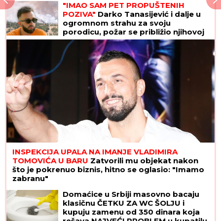
"IMAO SAM PET PROPUŠTENIH
POZIVA"
Darko Tanasijević i dalje u
ogromnom strahu za svoju
porodicu, požar se približio njihovoj
kući: "Prva reč koju sam čuo -
IZGOREĆEMO"
INSPEKCIJA UPALA NA IMANJE VLADIMIRA
TOMOVIĆA U BARU
Zatvorili mu objekat nakon
što je pokrenuo biznis, hitno se oglasio: "Imamo
zabranu"
Domaćice u Srbiji masovno bacaju
klasičnu ČETKU ZA WC ŠOLJU i
kupuju zamenu od 350 dinara koja
rešava NAJVEĆI PROBLEM u kupatilu