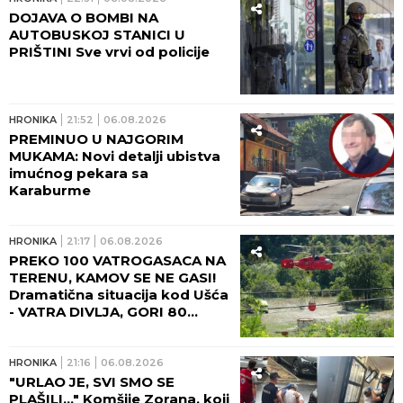
DOJAVA O BOMBI NA
AUTOBUSKOJ STANICI U
PRIŠTINI Sve vrvi od policije
HRONIKA
21:52
06.08.2026
PREMINUO U NAJGORIM
MUKAMA: Novi detalji ubistva
imućnog pekara sa
Karaburme
HRONIKA
21:17
06.08.2026
PREKO 100 VATROGASACA NA
TERENU, KAMOV SE NE GASI!
Dramatična situacija kod Ušća
- VATRA DIVLJA, GORI 80
HEKTARA ŠUMA! (FOTO,
VIDEO)
HRONIKA
21:16
06.08.2026
"URLAO JE, SVI SMO SE
PLAŠILI..." Komšije Zorana, koji