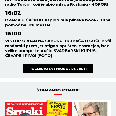
radio Turčin, koji je ubio mladu Ruskinju - HOROR!
16:02
DRAMA U ČAČKU! Eksplodirala plinska boca - Hitna
pomoć na licu mesta!
16:00
VIKTOR ORBAN NA SABORU TRUBAČA U GUČI! Bivši
mađarski premijer stigao opušten, nasmejan, bez
velike pompe i naručio SVADBARSKI KUPUS,
ĆEVAPE I PIVO! (FOTO)
POGLEDAJ SVE NAJNOVIJE VESTI
ŠTAMPANO IZDANJE