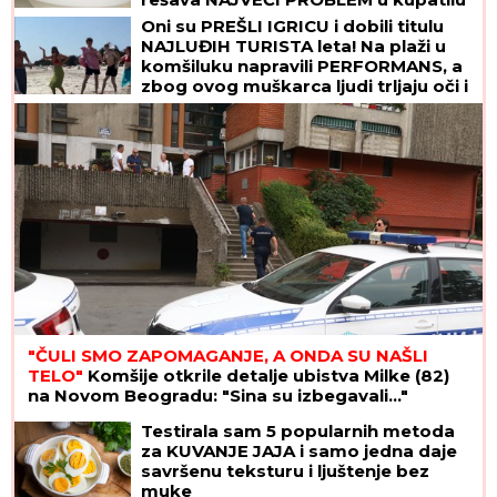
Oni su PREŠLI IGRICU i dobili titulu
NAJLUĐIH TURISTA leta! Na plaži u
komšiluku napravili PERFORMANS, a
zbog ovog muškarca ljudi trljaju oči i
ne veruju šta vide
"ČULI SMO ZAPOMAGANJE, A ONDA SU NAŠLI
TELO"
Komšije otkrile detalje ubistva Milke (82)
na Novom Beogradu: "Sina su izbegavali..."
Testirala sam 5 popularnih metoda
za KUVANJE JAJA i samo jedna daje
savršenu teksturu i ljuštenje bez
muke