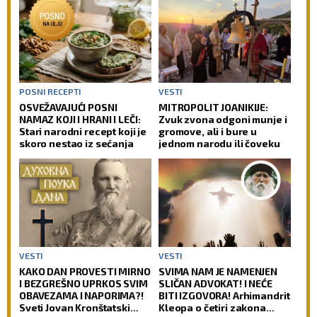
POSNI RECEPTI
VESTI
OSVEŽAVAJUĆI POSNI
MITROPOLIT JOANIKIJE:
NAMAZ KOJI I HRANI I LEČI:
Zvuk zvona odgoni munje i
Stari narodni recept koji je
gromove, ali i bure u
skoro nestao iz sećanja
jednom narodu ili čoveku
VESTI
VESTI
KAKO DAN PROVESTI MIRNO
SVIMA NAM JE NAMENJEN
I BEZGREŠNO UPRKOS SVIM
SLIČAN ADVOKAT! I NEĆE
OBAVEZAMA I NAPORIMA?!
BITI IZGOVORA! Arhimandrit
Sveti Jovan Kronštatski
Kleopa o četiri zakona