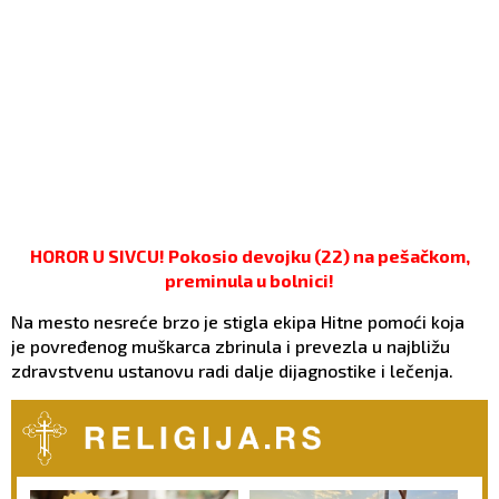
HOROR U SIVCU! Pokosio devojku (22) na pešačkom,
preminula u bolnici!
Na mesto nesreće brzo je stigla ekipa Hitne pomoći koja
je povređenog muškarca zbrinula i prevezla u najbližu
zdravstvenu ustanovu radi dalje dijagnostike i lečenja.