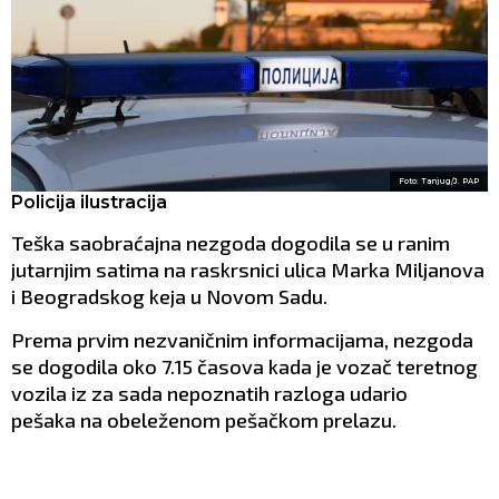
Foto: Tanjug/J. PAP
Policija ilustracija
Teška saobraćajna nezgoda dogodila se u ranim
jutarnjim satima na raskrsnici ulica Marka Miljanova
i Beogradskog keja u Novom Sadu.
Prema prvim nezvaničnim informacijama, nezgoda
se dogodila oko 7.15 časova kada je vozač teretnog
vozila iz za sada nepoznatih razloga udario
pešaka na obeleženom pešačkom prelazu.