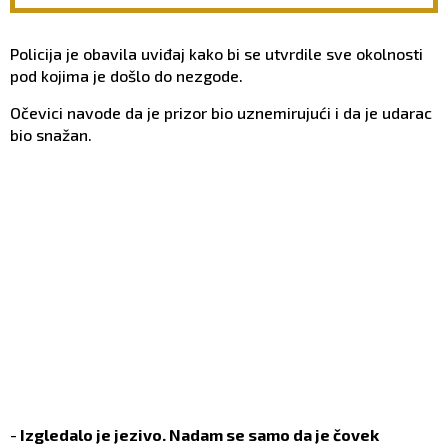
kaže da je potrebo uraditi
prema kojima će Hristos
samo jedno kad se ujutru
suditi svetu!
ustane!
Policija je obavila uviđaj kako bi se utvrdile sve okolnosti
pod kojima je došlo do nezgode.
Očevici navode da je prizor bio uznemirujući i da je udarac
bio snažan.
-
Izgledalo je jezivo. Nadam se samo da je čovek