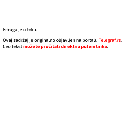
Istraga je u toku.
Ovaj sadržaj je originalno objavljen na portalu
Telegraf.rs
.
Ceo tekst
možete pročitati direktno putem linka
.