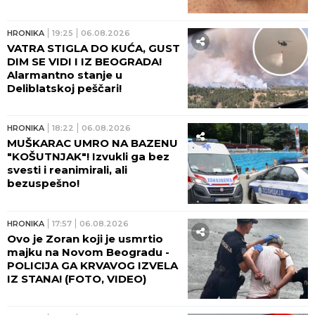
HRONIKA
19:25
06.08.2026
VATRA STIGLA DO KUĆA, GUST
DIM SE VIDI I IZ BEOGRADA!
Alarmantno stanje u
Deliblatskoj peščari!
HRONIKA
18:22
06.08.2026
MUŠKARAC UMRO NA BAZENU
"KOŠUTNJAK"! Izvukli ga bez
svesti i reanimirali, ali
bezuspešno!
HRONIKA
17:57
06.08.2026
Ovo je Zoran koji je usmrtio
majku na Novom Beogradu -
POLICIJA GA KRVAVOG IZVELA
IZ STANA! (FOTO, VIDEO)