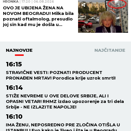
HRONIKA
17:20
06.08.2026
OVO JE UBIJENA ŽENA NA
NOVOM BEOGRADU! Milka bila
poznati oftalmolog, presudio
joj sin kad mu je došla u
posetu! (FOTO, VIDEO)
NAJNOVIJE
NAJČITANIJE
16:15
STRAVIČNE VESTI: POZNATI PRODUCENT
PRONAĐEN MRTAV! Porodica krije uzrok smrti!
16:14
STIŽE NEVREME U OVE DELOVE SRBIJE, ALI I
OPASNI VETAR! RHMZ izdao upozorenje za tri dela
Srbije - NE IZLAZITE NAPOLJE!
16:10
IMA ŽENU, NEPOSREDNO PRE ZLOČINA OTIŠLA U
ISTANBUL! Evo kako je živeo i šta je u Beogradu