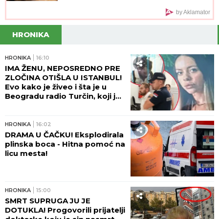
by Aklamator
HRONIKA
HRONIKA
16:10
IMA ŽENU, NEPOSREDNO PRE
ZLOČINA OTIŠLA U ISTANBUL!
Evo kako je živeo i šta je u
Beogradu radio Turčin, koji je
ubio mladu Ruskinju - HOROR!
HRONIKA
16:02
DRAMA U ČAČKU! Eksplodirala
plinska boca - Hitna pomoć na
licu mesta!
HRONIKA
15:00
SMRT SUPRUGA JU JE
DOTUKLA! Progovorili prijatelji