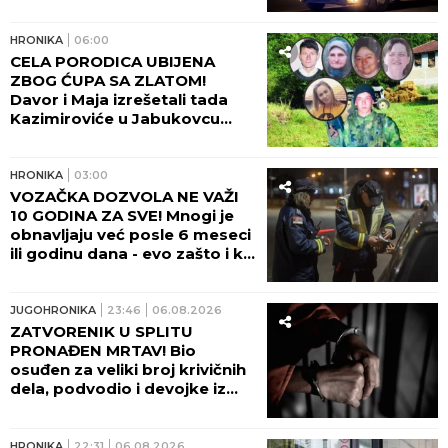
HRONIKA
06:00
CELA PORODICA UBIJENA
ZBOG ĆUPA SA ZLATOM!
Davor i Maja izrešetali tada
Kazimiroviće u Jabukovcu
zbog ČARŠIJSKE PRIČE!
HRONIKA
03:00
VOZAČKA DOZVOLA NE VAŽI
10 GODINA ZA SVE! Mnogi je
obnavljaju već posle 6 meseci
ili godinu dana - evo zašto i ko
odlučuje o tome!
JUGOHRONIKA
23:46
06.08.2026
ZATVORENIK U SPLITU
PRONAĐEN MRTAV! Bio
osuđen za veliki broj krivičnih
dela, podvodio i devojke iz
Srbije!
HRONIKA
22:31
06.08.2026