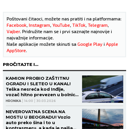
Poštovani čitaoci, možete nas pratiti i na platformama:
Facebook
,
Instagram
,
YouTube
,
TikTok
,
Telegram
,
Vajber
. Pridružite nam se i prvi saznajte najnovije i
najvažnije informacije.
Naše aplikacije možete skinuti sa
Google Play
i
Apple
AppStore
.
PROČITAJTE I...
KAMION PROBIO ZAŠTITNU
OGRADU I SLETEO U KANAL!
Teška nesreća kod Inđije,
vozač hitno prevezen u bolnicu!
(VIDEO)
HRONIKA
14:00
30.03.2026
NEVEROVATNA SCENA NA
MOSTU U BEOGRADU! Vozio
auto preko šina i to u
kontrasmeru, a kada je naišao