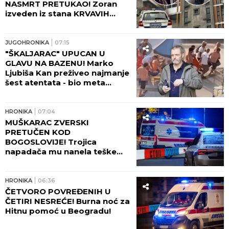
NASMRT PRETUKAO! Zoran
izveden iz stana KRVAVIH
NOGU, komšije čule jezive
krike na Novom Beogradu:
"Zapomagala je na sav glas!"
JUGOHRONIKA
07:15
(FOTO, VIDEO)
"ŠKALJARAC" UPUCAN U
GLAVU NA BAZENU! Marko
Ljubiša Kan preživeo najmanje
šest atentata - bio meta
Zvicera i Džonija sa Vračara, a
tada hteo da ga ubije
tinejdžer!
HRONIKA
07:04
MUŠKARAC ZVERSKI
PRETUČEN KOD
BOGOSLOVIJE! Trojica
napadača mu nanela teške
povrede lica!
HRONIKA
06:36
ČETVORO POVREĐENIH U
ČETIRI NESREĆE! Burna noć za
Hitnu pomoć u Beogradu!