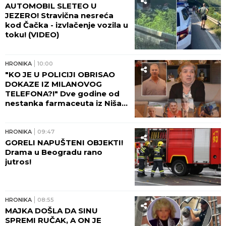
AUTOMOBIL SLETEO U
JEZERO! Stravična nesreća
kod Čačka - izvlačenje vozila u
toku! (VIDEO)
HRONIKA
10:00
"KO JE U POLICIJI OBRISAO
DOKAZE IZ MILANOVOG
TELEFONA?!" Dve godine od
nestanka farmaceuta iz Niša,
majka Marica očajna: Njega su
negde odveli...
HRONIKA
09:47
GORELI NAPUŠTENI OBJEKTI!
Drama u Beogradu rano
jutros!
HRONIKA
08:55
MAJKA DOŠLA DA SINU
SPREMI RUČAK, A ON JE