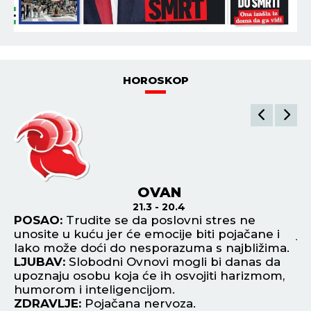
HOROSKOP
OVAN
21.3 - 20.4
POSAO:
Trudite se da poslovni stres ne
P
unosite u kuću jer će emocije biti pojačane i
je
.
lako može doći do nesporazuma s najbližima.
po
i
LJUBAV:
Slobodni Ovnovi mogli bi danas da
in
upoznaju osobu koja će ih osvojiti harizmom,
L
.
humorom i inteligencijom.
po
ZDRAVLJE:
Pojačana nervoza.
l