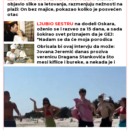
objavio slike sa letovanja, razmenjuju nežnosti na
plaži: On bez majice, pokazao koliko je posvećen
otac
LJUBIO SESTRU
na dodeli Oskara,
oženio se i razveo za 15 dana, a sada
šokirao svet priznajem da je GEJ:
"Nadam se da će moja porodica
odabrati razumevanje umesto
Obrisala bi ovaj intervju da može:
osude"
Jovana Jeremić danas proziva
verenicu Dragana Stankovića što
mesi kiflice i bureke, a nekada je i
ona radila isto!