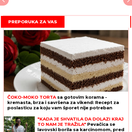
PREPORUKA ZA VAS
ČOKO-MOKO TORTA
sa gotovim korama -
kremasta, brza i savršena za vikend: Recept za
poslasticu za koju vam šporet nije potreban
"KADA JE SHVATILA DA DOLAZI KRAJ
TO NAM JE TRAŽILA"
Pevačica se
lavovski borila sa karcinomom, pred