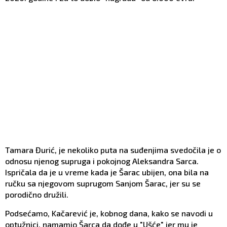
Tamara Đurić, je nekoliko puta na suđenjima svedočila je o
odnosu njenog supruga i pokojnog Aleksandra Sarca.
Ispričala da je u vreme kada je Šarac ubijen, ona bila na
ručku sa njegovom suprugom Sanjom Šarac, jer su se
porodično družili.
Podsećamo, Kačarević je, kobnog dana, kako se navodi u
optužnici, namamio Šarca da dođe u "Ušće" jer mu je