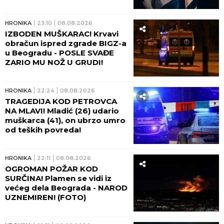
otplatio uz debelu kamatu!
HRONIKA
23:10
08.08.2026
IZBODEN MUŠKARAC! Krvavi
obračun ispred zgrade BIGZ-a
u Beogradu - POSLE SVAĐE
ZARIO MU NOŽ U GRUDI!
HRONIKA
22:24
08.08.2026
TRAGEDIJA KOD PETROVCA
NA MLAVI! Mladić (26) udario
muškarca (41), on ubrzo umro
od teških povreda!
HRONIKA
22:11
08.08.2026
OGROMAN POŽAR KOD
SURČINA! Plamen se vidi iz
većeg dela Beograda - NAROD
UZNEMIREN! (FOTO)