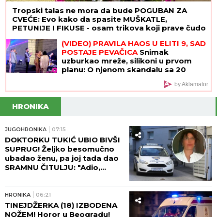
Tropski talas ne mora da bude POGUBAN ZA
CVEĆE: Evo kako da spasite MUŠKATLE,
PETUNIJE I FIKUSE - osam trikova koji prave čudo
(VIDEO) PRAVILA HAOS U ELITI 9, SAD
POSTAJE PEVAČICA
Snimak
uzburkao mreže, silikoni u prvom
planu: O njenom skandalu sa 20
godina starijim brujao Balkan
by Aklamator
HRONIKA
JUGOHRONIKA
07:15
DOKTORKU TUKIĆ UBIO BIVŠI
SUPRUG! Željko besomučno
ubadao ženu, pa joj tada dao
SRAMNU ČITULJU: "Adio,
voljena!"
HRONIKA
06:21
TINEJDŽERKA (18) IZBODENA
NOŽEM! Horor u Beogradu!