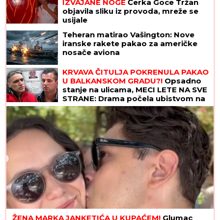
IZVAJANE NOGE
Ćerka Goce Tržan
objavila sliku iz provoda, mreže se
usijale
Teheran matirao Vašington: Nove
iranske rakete pakao za američke
nosače aviona
KRVAVA ČITULJA POKRENULA PAKAO
U BALKANSKOM GRADU?!
Opsadno
stanje na ulicama, MECI LETE NA SVE
STRANE: Drama počela ubistvom na
sastanku zbog duga Zviceru, onda je
usledio HAOS (FOTO)
ŽENA MARKA JANKETIĆA U KUPAĆEM!
Glumac