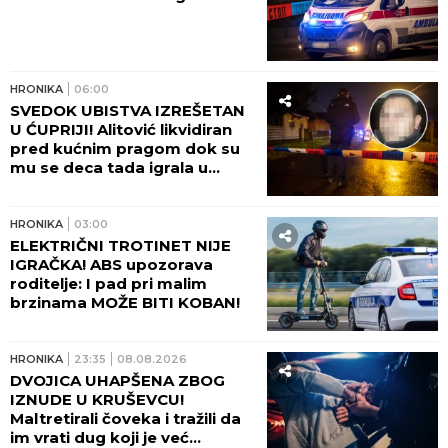
HRONIKA
06:00
SVEDOK UBISTVA IZREŠETAN
U ĆUPRIJI! Alitović likvidiran
pred kućnim pragom dok su
mu se deca tada igrala u
dvorištu!
HRONIKA
03:00
ELEKTRIČNI TROTINET NIJE
IGRAČKA! ABS upozorava
roditelje: I pad pri malim
brzinama MOŽE BITI KOBAN!
HRONIKA
23:35
08.08.2026
DVOJICA UHAPŠENA ZBOG
IZNUDE U KRUŠEVCU!
Maltretirali čoveka i tražili da
im vrati dug koji je već