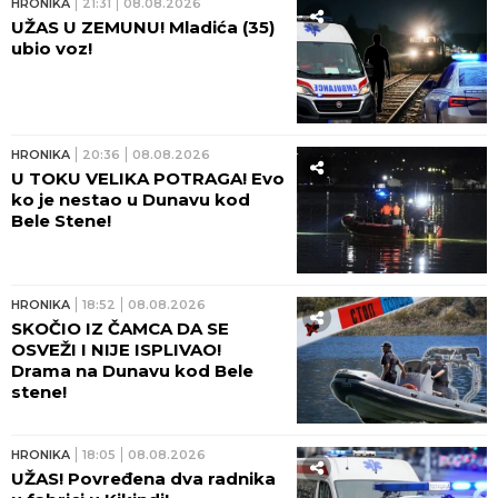
HRONIKA
21:31
08.08.2026
UŽAS U ZEMUNU! Mladića (35)
ubio voz!
HRONIKA
20:36
08.08.2026
U TOKU VELIKA POTRAGA! Evo
ko je nestao u Dunavu kod
Bele Stene!
HRONIKA
18:52
08.08.2026
SKOČIO IZ ČAMCA DA SE
OSVEŽI I NIJE ISPLIVAO!
Drama na Dunavu kod Bele
stene!
HRONIKA
18:05
08.08.2026
UŽAS! Povređena dva radnika