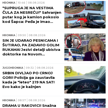
HRONIKA
10:46
08.08.2026
"SUPRUGA JE NA VESTIMA
ČULA ZA NESREĆU!" Sahranjen
putar kog je kamion pokosio
kod Šapca: Peđa je imao
samo JEDNU ŽELJU!
HRONIKA
09:50
08.08.2026
SIN JE UDARAO PESNICAMA I
ŠUTIRAO, PA ZADAVIO GOLIM
RUKAMA! Jezivi detalji ubistva
doktorke na Novom
Beogradu: POLICAJCI REKLI
DA OVAKVU SUROVOST NE
PAMTE!
JUGOHRONIKA
09:32
08.08.2026
SRBIN DIVLJAO PO CRNOJ
GORI! Policija ga zaustavila
kada je "leteo" 219 NA SAT!
Evo kako je kažnjen
HRONIKA
08:57
08.08.2026
DRAMA U RAKOVICI! Snažna