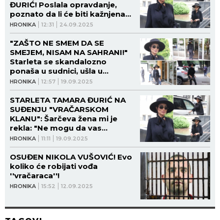
ĐURIĆ! Poslala opravdanje,
poznato da li će biti kažnjena
sa 100.000 dinara!
HRONIKA
12:31
24.09.2025
"ZAŠTO NE SMEM DA SE
SMEJEM, NISAM NA SAHRANI!"
Starleta se skandalozno
ponaša u sudnici, ušla u
raspravu i s udovicom
HRONIKA
12:57
19.09.2025
ubijenog: "Možda ona ne zna!"
STARLETA TAMARA ĐURIĆ NA
SUĐENJU "VRAČARSKOM
KLANU": Šarčeva žena mi je
rekla: "Ne mogu da vas
gledam"
HRONIKA
11:11
19.09.2025
OSUĐEN NIKOLA VUŠOVIĆ! Evo
koliko će robijati vođa
''vračaraca''!
HRONIKA
15:52
12.09.2025