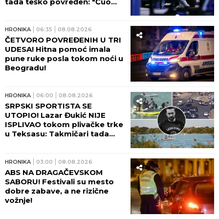
tada teško povređen: "Čuo
sam viku, dečko je ležao U
LOKVI KRVI!"
HRONIKA
06:35
08.08.2026
ČETVORO POVREĐENIH U TRI
UDESA! Hitna pomoć imala
pune ruke posla tokom noći u
Beogradu!
HRONIKA
06:00
08.08.2026
SRPSKI SPORTISTA SE
UTOPIO! Lazar Đukić NIJE
ISPLIVAO tokom plivačke trke
u Teksasu: Takmičari tada
vikali da se davi, ali niko nije
reagovao!
HRONIKA
03:00
08.08.2026
ABS NA DRAGAČEVSKOM
SABORU! Festivali su mesto
dobre zabave, a ne rizične
vožnje!