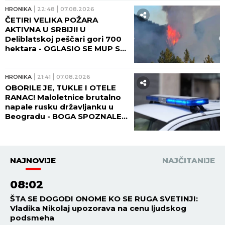
HRONIKA
22:48
07.08.2026
ČETIRI VELIKA POŽARA
AKTIVNA U SRBIJI! U
Deliblatskoj peščari gori 700
hektara - OGLASIO SE MUP SA
NOVIM INFORMACIJAMA!
HRONIKA
21:41
07.08.2026
OBORILE JE, TUKLE I OTELE
RANAC! Maloletnice brutalno
napale rusku državljanku u
Beogradu - BOGA SPOZNALE
KAD SE DEVOJKA PODIGLA!
NAJNOVIJE
NAJČITANIJE
08:02
ŠTA SE DOGODI ONOME KO SE RUGA SVETINJI:
Vladika Nikolaj upozorava na cenu ljudskog
podsmeha