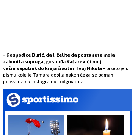
-
Gospođice Đurić, da li želite da postanete moja
zakonita supruga, gospođa Kačarević i moj
večni saputnik do kraja života? Tvoj Nikola
- pisalo je u
pismu koje je Tamara dobila nakon čega se odmah
pohvalila na Instagramu i odgovorila: