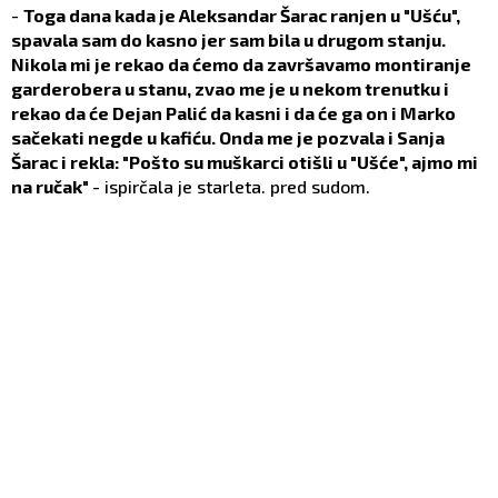
-
Toga dana kada je Aleksandar Šarac ranjen u "Ušću",
spavala sam do kasno jer sam bila u drugom stanju.
Nikola mi je rekao da ćemo da završavamo montiranje
garderobera u stanu, zvao me je u nekom trenutku i
rekao da će Dejan Palić da kasni i da će ga on i Marko
sačekati negde u kafiću. Onda me je pozvala i Sanja
Šarac i rekla: "Pošto su muškarci otišli u "Ušće", ajmo mi
na ručak"
- ispirčala je starleta. pred sudom.