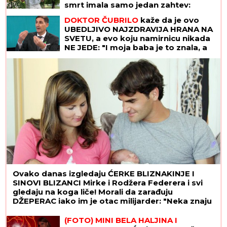
smrt imala samo jedan zahtev:
"Trudimo se da joj ispunimo želju"
DOKTOR ČUBRILO
kaže da je ovo
UBEDLJIVO NAJZDRAVIJA HRANA NA
SVETU, a evo koju namirnicu nikada
NE JEDE: "I moja baba je to znala, a
možda vam zvuči suludo"
Ovako danas izgledaju ĆERKE BLIZNAKINJE I
SINOVI BLIZANCI Mirke i Rodžera Federera i svi
gledaju na koga liče! Morali da zarađuju
DŽEPERAC iako im je otac milijarder: "Neka znaju
da novac ne pada sa neba"
(FOTO) MINI BELA HALJINA I