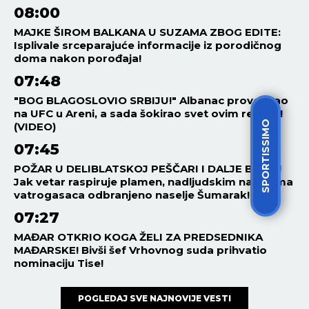
08:00
MAJKE ŠIROM BALKANA U SUZAMA ZBOG EDITE:
Isplivale srceparajuće informacije iz porodičnog
doma nakon porođaja!
07:48
"BOG BLAGOSLOVIO SRBIJU!" Albanac provocirao
na UFC u Areni, a sada šokirao svet ovim rečima!
SPORTISSIMO
(VIDEO)
07:45
POŽAR U DELIBLATSKOJ PEŠČARI I DALJE BUKTI!
Jak vetar raspiruje plamen, nadljudskim naporima
vatrogasaca odbranjeno naselje Šumarak!
07:27
MAĐAR OTKRIO KOGA ŽELI ZA PREDSEDNIKA
MAĐARSKE! Bivši šef Vrhovnog suda prihvatio
nominaciju Tise!
POGLEDAJ SVE NAJNOVIJE VESTI