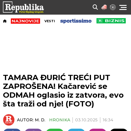
VESTI
TAMARA ĐURIĆ TREĆI PUT
ZAPROŠENA! Kačarević se
ODMAH oglasio iz zatvora, evo
šta traži od nje! (FOTO)
AUTOR:
M. D.
HRONIKA
03.10.2025
16:34