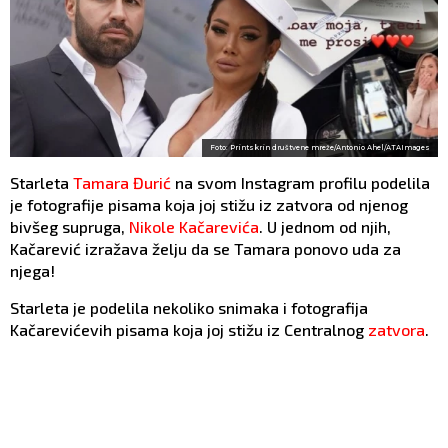
Foto: Printskrin društvene mreže/Antonio Ahel/ATAImages
Starleta
Tamara Đurić
na svom Instagram profilu podelila
je fotografije pisama koja joj stižu iz zatvora od njenog
bivšeg supruga,
Nikole Kačarevića
. U jednom od njih,
Kačarević izražava želju da se Tamara ponovo uda za
njega!
Starleta je podelila nekoliko snimaka i fotografija
Kačarevićevih pisama koja joj stižu iz Centralnog
zatvora
.