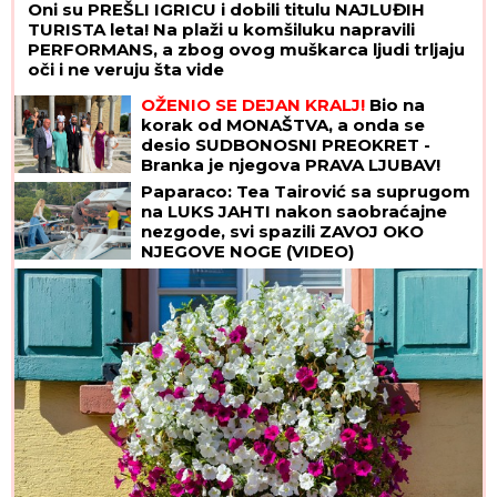
Oni su PREŠLI IGRICU i dobili titulu NAJLUĐIH
TURISTA leta! Na plaži u komšiluku napravili
PERFORMANS, a zbog ovog muškarca ljudi trljaju
oči i ne veruju šta vide
OŽENIO SE DEJAN KRALJ!
Bio na
korak od MONAŠTVA, a onda se
desio SUDBONOSNI PREOKRET -
Branka je njegova PRAVA LJUBAV!
Paparaco: Tea Tairović sa suprugom
na LUKS JAHTI nakon saobraćajne
nezgode, svi spazili ZAVOJ OKO
NJEGOVE NOGE (VIDEO)