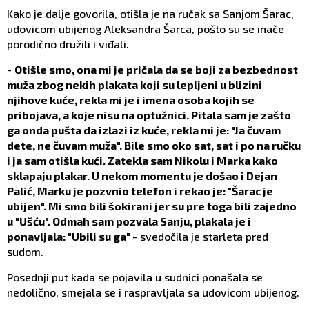
Kako je dalje govorila, otišla je na ručak sa Sanjom Šarac,
udovicom ubijenog Aleksandra Šarca, pošto su se inače
porodično družili i viđali.
-
Otišle smo, ona mi je pričala da se boji za bezbednost
muža zbog nekih plakata koji su lepljeni u blizini
njihove kuće, rekla mi je i imena osoba kojih se
pribojava, a koje nisu na optužnici. Pitala sam je zašto
ga onda pušta da izlazi iz kuće, rekla mi je: "Ja čuvam
dete, ne čuvam muža". Bile smo oko sat, sat i po na ručku
i ja sam otišla kući. Zatekla sam Nikolu i Marka kako
sklapaju plakar. U nekom momentu je došao i Dejan
Palić, Marku je pozvnio telefon i rekao je: "Šarac je
ubijen". Mi smo bili šokirani jer su pre toga bili zajedno
u "Ušću". Odmah sam pozvala Sanju, plakala je i
ponavljala: "Ubili su ga"
- svedočila je starleta pred
sudom.
Posednji put kada se pojavila u sudnici ponašala se
nedolično, smejala se i raspravljala sa udovicom ubijenog.