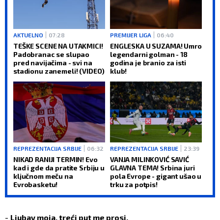
AKTUELNO
07:28
PREMIJER LIGA
06:40
TEŠKE SCENE NA UTAKMICI!
ENGLESKA U SUZAMA! Umro
Padobranac se slupao
legendarni golman - 18
pred navijačima - svi na
godina je branio za isti
stadionu zanemeli! (VIDEO)
klub!
REPREZENTACIJA SRBIJE
06:32
REPREZENTACIJA SRBIJE
23:39
NIKAD RANIJI TERMIN! Evo
VANJA MILINKOVIĆ SAVIĆ
kad i gde da pratite Srbiju u
GLAVNA TEMA! Srbina juri
ključnom meču na
pola Evrope - gigant ušao u
Evrobasketu!
trku za potpis!
-
Ljubav moja, treći put me prosi.