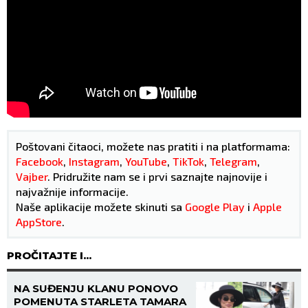
Poštovani čitaoci, možete nas pratiti i na platformama:
Facebook
,
Instagram
,
YouTube
,
TikTok
,
Telegram
,
Vajber
. Pridružite nam se i prvi saznajte najnovije i
najvažnije informacije.
Naše aplikacije možete skinuti sa
Google Play
i
Apple
AppStore
.
PROČITAJTE I...
NA SUĐENJU KLANU PONOVO
POMENUTA STARLETA TAMARA