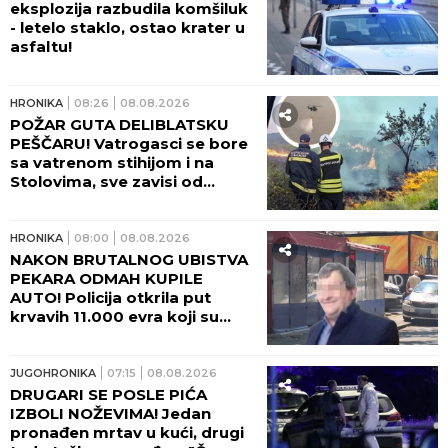
eksplozija razbudila komšiluk
- letelo staklo, ostao krater u
asfaltu!
HRONIKA
08:26
08.08.2026
POŽAR GUTA DELIBLATSKU
PEŠČARU! Vatrogasci se bore
sa vatrenom stihijom i na
Stolovima, sve zavisi od
temperature i vetra!
HRONIKA
08:00
08.08.2026
NAKON BRUTALNOG UBISTVA
PEKARA ODMAH KUPILE
AUTO! Policija otkrila put
krvavih 11.000 evra koji su
nestali iz sefa na Karaburmi:
Ovako su osumnjičeni podelili
plen!
JUGOHRONIKA
07:15
08.08.2026
DRUGARI SE POSLE PIĆA
IZBOLI NOŽEVIMA! Jedan
pronađen mrtav u kući, drugi