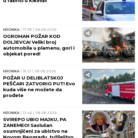
u fabrici u Kikindi!
HRONIKA
17:38
08.08.2026
OGROMAN POŽAR KOD
DOLJEVCA! Veliki broj
automobila u plamenu, gori i
objekat pored!
HRONIKA
16:21
08.08.2026
POŽAR U DELIBLATSKOJ
PEŠČARI ZATVORIO PUT! Evo
kuda više ne možete da
prođete
HRONIKA
13:46
08.08.2026
SVIREPO UBIO MAJKU, PA
ZANEMEO! Saslušan
osumnjičeni za ubistvo na
Novom Beogradu, tužilaštvo