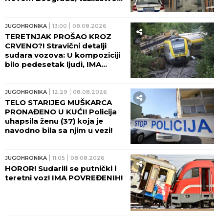
traži pritvor!
JUGOHRONIKA
13:00
08.08.2026
TERETNJAK PROŠAO KROZ
CRVENO?! Stravični detalji
sudara vozova: U kompoziciji
bilo pedesetak ljudi, IMA
TEŠKO POVREĐENIH!
JUGOHRONIKA
12:29
08.08.2026
TELO STARIJEG MUŠKARCA
PRONAĐENO U KUĆI! Policija
uhapsila ženu (37) koja je
navodno bila sa njim u vezi!
JUGOHRONIKA
11:05
08.08.2026
HOROR! Sudarili se putnički i
teretni voz! IMA POVREĐENIH!