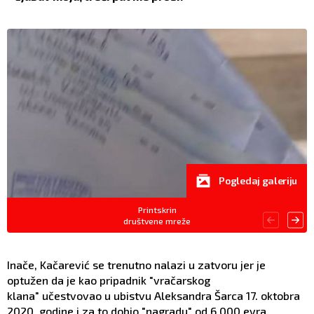
Pogledaj galeriju
Printskrin
društvene mreže
Inače, Kačarević se trenutno nalazi u zatvoru jer je
optužen da je kao pripadnik "vračarskog
klana" učestvovao u ubistvu Aleksandra Šarca 17. oktobra
2020. godine i za to dobio "nagradu" od 6.000 evra.