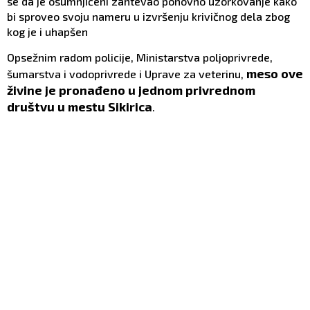
se da je osumnjičeni zahtevao ponovno uzorkovanje kako
bi sproveo svoju nameru u izvršenju krivičnog dela zbog
kog je i uhapšen
Opsežnim radom policije, Ministarstva poljoprivrede,
meso ove
šumarstva i vodoprivrede i Uprave za veterinu,
živine je pronađeno u jednom privrednom
društvu u mestu Sikirica
.