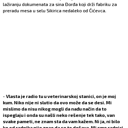
lažiranju dokumenata za sina Đorđa koji drži fabriku za
preradu mesa u selu Sikirica nedaleko od Ćićevca.
-
Vlasta je radio tu u veterinarskoj stanici, on je moj
kum. Niko nije ni slutio da ovo može da se desi. Mi
mislimo da nisu nikog mogli da nađu način da to
ispeglaju i onda su našli neko rešenje tek tako, van
svake pameti, ne znam sta da vam kažem. Ni ja, ni bilo
ko od radnika nije znao da se to dešava. Mi smo radnici