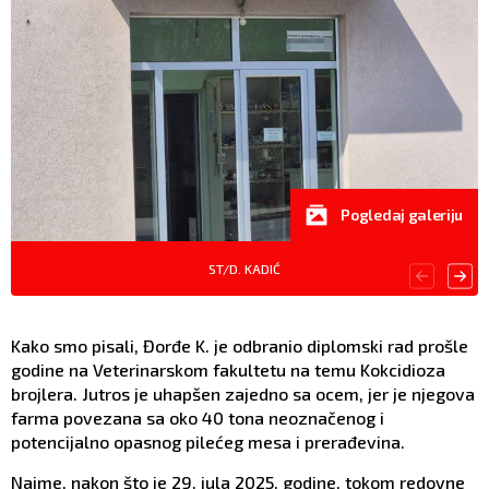
Pogledaj galeriju
ST/D. KADIĆ
Kako smo pisali, Đorđe K. je odbranio diplomski rad prošle
godine na Veterinarskom fakultetu na temu Kokcidioza
brojlera. Jutros je uhapšen zajedno sa ocem, jer je njegova
farma povezana sa oko 40 tona neoznačenog i
potencijalno opasnog pilećeg mesa i prerađevina.
Naime, nakon što je 29. jula 2025. godine, tokom redovne