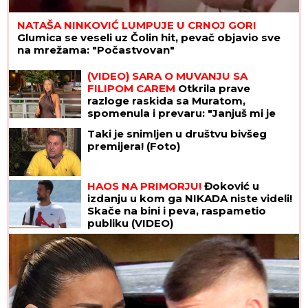
NATAŠA NINKOVIĆ LUMPUJE U CRNOJ GORI
Glumica se veseli uz Čolin hit, pevač objavio sve
na mrežama: "Počastvovan"
(VIDEO) SARA O MUVANJU SA
FILIPOM CAREM
Otkrila prave
razloge raskida sa Muratom,
spomenula i prevaru: "Janjuš mi je
najveća greška"
Taki je snimljen u društvu bivšeg
premijera! (Foto)
HAOS NA PRIMORJU!
Đoković u
izdanju u kom ga NIKADA niste videli!
Skače na bini i peva, raspametio
publiku (VIDEO)