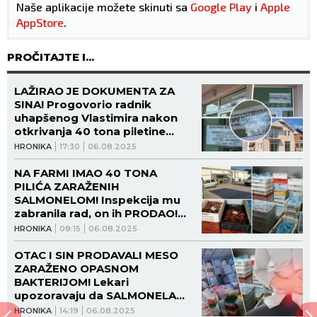
Naše aplikacije možete skinuti sa
Google Play
i
Apple
AppStore
.
PROČITAJTE I...
LAŽIRAO JE DOKUMENTA ZA
SINA! Progovorio radnik
uhapšenog Vlastimira nakon
otkrivanja 40 tona piletine
zaražene salmonelom: "Sada
HRONIKA
17:30
06.08.2025
ćemo svi da ispaštamo zbog
njihove muljavine!" (FOTO,
NA FARMI IMAO 40 TONA
VIDEO)
PILIĆA ZARAŽENIH
SALMONELOM! Inspekcija mu
zabranila rad, on ih PRODAO!
Policija mu stavila lisice na
HRONIKA
08:15
06.08.2025
ruke! (FOTO)
OTAC I SIN PRODAVALI MESO
ZARAŽENO OPASNOM
BAKTERIJOM! Lekari
upozoravaju da SALMONELA
MOŽE BITI FATALNA! Evo koji su
HRONIKA
14:19
06.08.2025