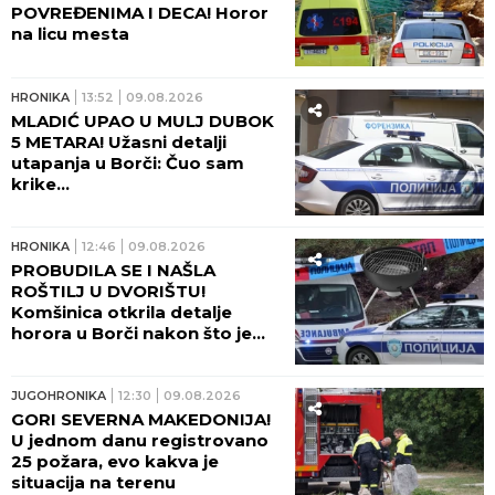
POVREĐENIMA I DECA! Horor
na licu mesta
HRONIKA
13:52
09.08.2026
MLADIĆ UPAO U MULJ DUBOK
5 METARA! Užasni detalji
utapanja u Borči: Čuo sam
krike...
HRONIKA
12:46
09.08.2026
PROBUDILA SE I NAŠLA
ROŠTILJ U DVORIŠTU!
Komšinica otkrila detalje
horora u Borči nakon što je
telo mladića izvučeno iz mulja:
"ŠTA LI SU RADILI U KANALU?!"
JUGOHRONIKA
12:30
09.08.2026
GORI SEVERNA MAKEDONIJA!
U jednom danu registrovano
25 požara, evo kakva je
situacija na terenu