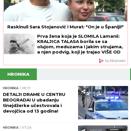
Raskinuli Sara Stojanović i Murat: "On je u Španiji!"
Prva žena koja je SLOMILA Lamanš:
KRALJICA TALASA borila se sa
olujom, meduzama i jakim strujama,
a njen podvig, koji je trajao VIŠE OD
14 SATI, ušao je u istoriju
by Aklamator
HRONIKA
HRONIKA
08:31
DETALJI DRAME U CENTRU
BEOGRADA! U ubadanju
tinejdžerke učestvovala i
devojčica od 13 godina!
HRONIKA
07:26