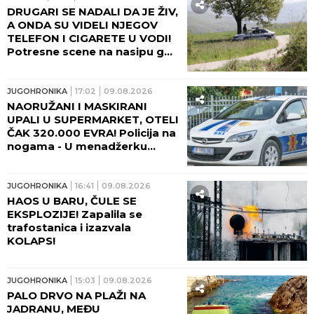
DRUGARI SE NADALI DA JE ŽIV,
A ONDA SU VIDELI NJEGOV
TELEFON I CIGARETE U VODI!
Potresne scene na nasipu gde
se udavio mladić iz Crvenke!
JUGOHRONIKA
17:02
09.08.2026
NAORUŽANI I MASKIRANI
UPALI U SUPERMARKET, OTELI
ČAK 320.000 EVRA! Policija na
nogama - U menadžerku
uperili pištolj, usledila teška
drama!
JUGOHRONIKA
16:41
09.08.2026
HAOS U BARU, ČULE SE
EKSPLOZIJE! Zapalila se
trafostanica i izazvala
KOLAPS!
JUGOHRONIKA
15:03
09.08.2026
PALO DRVO NA PLAŽI NA
JADRANU, MEĐU