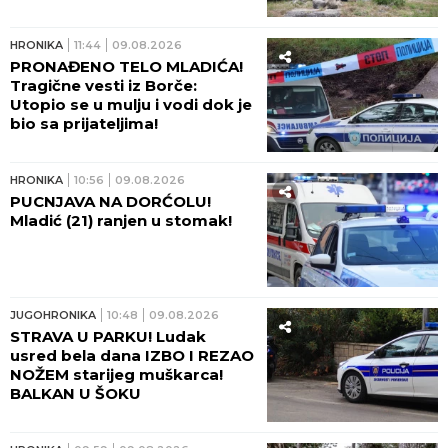
HRONIKA
11:44
09.08.2026
PRONAĐENO TELO MLADIĆA!
Tragične vesti iz Borče:
Utopio se u mulju i vodi dok je
bio sa prijateljima!
HRONIKA
10:56
09.08.2026
PUCNJAVA NA DORĆOLU!
Mladić (21) ranjen u stomak!
JUGOHRONIKA
10:48
09.08.2026
STRAVA U PARKU! Ludak
usred bela dana IZBO I REZAO
NOŽEM starijeg muškarca!
BALKAN U ŠOKU