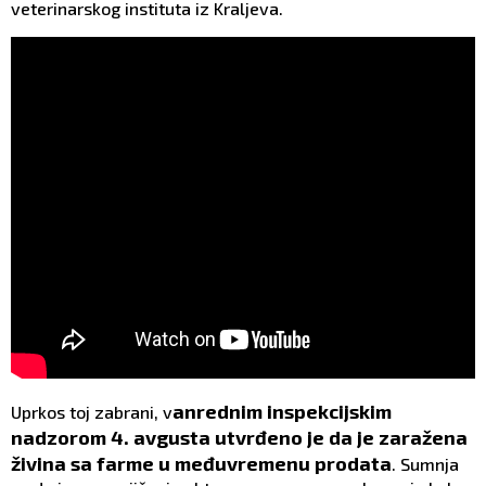
veterinarskog instituta iz Kraljeva.
anrednim inspekcijskim
Uprkos toj zabrani, v
nadzorom 4. avgusta utvrđeno je da je zaražena
živina sa farme u međuvremenu prodata
. Sumnja