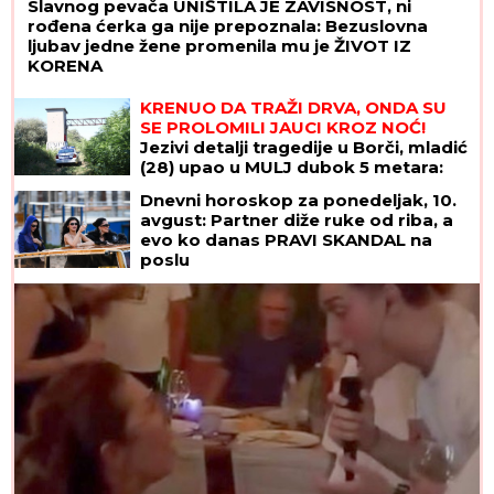
Slavnog pevača UNIŠTILA JE ZAVISNOST, ni
rođena ćerka ga nije prepoznala: Bezuslovna
ljubav jedne žene promenila mu je ŽIVOT IZ
KORENA
KRENUO DA TRAŽI DRVA, ONDA SU
SE PROLOMILI JAUCI KROZ NOĆ!
Jezivi detalji tragedije u Borči, mladić
(28) upao u MULJ dubok 5 metara:
"Jadno dete, da tako strada..."
Dnevni horoskop za ponedeljak, 10.
(FOTO, VIDEO)
avgust: Partner diže ruke od riba, a
evo ko danas PRAVI SKANDAL na
poslu