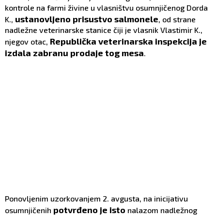
kontrole na farmi živine u vlasništvu osumnjičenog Dorda
ustanovljeno prisustvo salmonele
K.,
, od strane
nadležne veterinarske stanice čiji je vlasnik Vlastimir K.,
Republička veterinarska inspekcija je
njegov otac,
izdala zabranu prodaje tog mesa
.
Ponovljenim uzorkovanjem 2. avgusta, na inicijativu
potvrđeno je isto
osumnjičenih
nalazom nadležnog