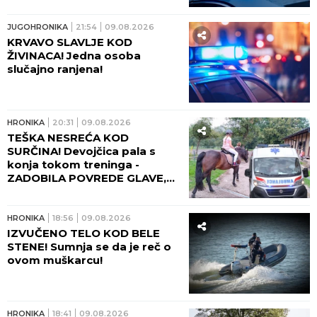
URADILA S NOŽEM POSLE
RANJAVANJA!
JUGOHRONIKA
21:54
09.08.2026
KRVAVO SLAVLJE KOD
ŽIVINACA! Jedna osoba
slučajno ranjena!
HRONIKA
20:31
09.08.2026
TEŠKA NESREĆA KOD
SURČINA! Devojčica pala s
konja tokom treninga -
ZADOBILA POVREDE GLAVE,
HITNO TRANSPORTOVANA U
UC!
HRONIKA
18:56
09.08.2026
IZVUČENO TELO KOD BELE
STENE! Sumnja se da je reč o
ovom muškarcu!
HRONIKA
18:41
09.08.2026