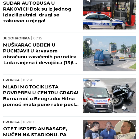
SUDAR AUTOBUSA U
RAKOVICI! Dok su iz jednog
izlazili putnici, drugi se
zakucao u njega!
JUGOHRONIKA
07:15
MUŠKARAC UBIJEN U
PUCNJAVI! U krvavom
obračunu zaraćenih porodica
tada ranjena i devojčica (13)!
PUŠKE SEVALE IZ
AUTOMOBILA NASRED ULICE!
HRONIKA
06:38
MLADI MOTOCIKLISTA
POVREĐEN U CENTRU GRADA!
Burna noć u Beogradu: Hitna
pomoć imala pune ruke posla
zbog tuča i alkohola!
HRONIKA
06:00
OTET ISPRED AMBASADE,
MUČEN NA STADIONU, PA