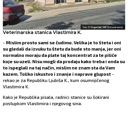
Foto: ST/Dragan Kadić, MUP, Društvene mreže
Veterinarska stanica Vlastimira K.
-
Mislim prosto sami se čudimo. Velika je to šteta i oni
su gledali da izvuku tu štetu da bude sto manja, jer oni
normalno moraju da plate taj koncentrat za te piliće
koje su uzeli. Nisu mogli da prodaju kako treba i onda su
to ispeglali na taj način, mislim ne znam sta da Vam
kazem. Toliko iskustvo i znanje i naprave glupost
-
rekao je za Republiku Ljubiša K., kum osumnjičenog
Vlastimira K.
Kako je Republika pisala, radnici stanice su šokirani
postupkom Vlastimira i njegovog sina.