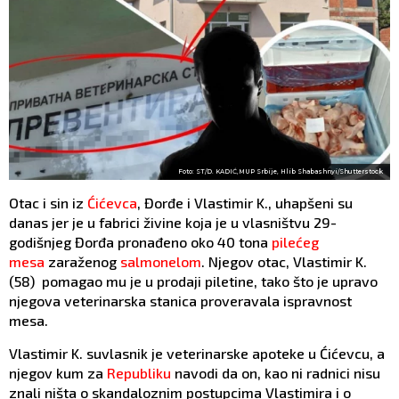
Foto: ST/D. KADIĆ,MUP Srbije, Hlib Shabashnyi/Shutterstock
Otac i sin iz
Ćićevca
, Đorđe i Vlastimir K., uhapšeni su
danas jer je u fabrici živine koja je u vlasništvu 29-
godišnjeg Đorđa pronađeno oko 40 tona
pilećeg
mesa
zaraženog
salmonelom
. Njegov otac, Vlastimir K.
(58) pomagao mu je u prodaji piletine, tako što je upravo
njegova veterinarska stanica proveravala ispravnost
mesa.
Vlastimir K. suvlasnik je veterinarske apoteke u Ćićevcu, a
njegov kum za
Republiku
navodi da on, kao ni radnici nisu
znali ništa o skandaloznim postupcima Vlastimira i o