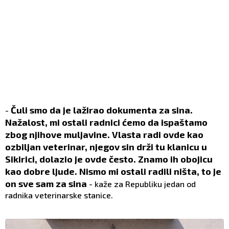
Čuli smo da je lažirao dokumenta za sina.
-
Nažalost, mi ostali radnici ćemo da ispaštamo
zbog njihove muljavine. Vlasta radi ovde kao
ozbiljan veterinar, njegov sin drži tu klanicu u
Sikirici, dolazio je ovde često. Znamo ih obojicu
kao dobre ljude. Nismo mi ostali radili ništa, to je
on sve sam za sina
- kaže za Republiku jedan od
radnika veterinarske stanice.