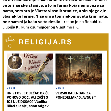
veterinarske stanice, a to je farma koja nema veze sa
nama, sem sto je Vlasta vlasnik stanice, a sin njegov je
vlasnik te farme. Nisu oni u tom nekom svetu kriminala,
ne znam ni ja kako se to desilo
- rekao je za Republiku
Ljubiša K., kum osumnjičenog Vlastimira K.
VESTI
VESTI
HRISTOS JE OBEĆAO DA ĆE
VERSKI KALENDAR ZA
PONOVO DOĆI, ALI ZAŠTO
PONEDELJAK 10. AVGUST
JOŠ NIJE DOŠAO? Vladika
Nikolaj daje jasan odgovor
na pitanje koje se ponavlja