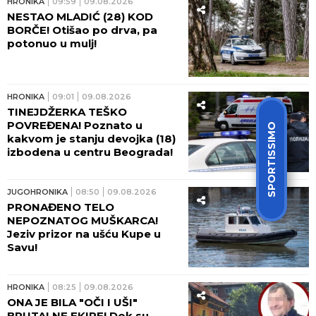
HRONIKA
09:59
09.08.2026
NESTAO MLADIĆ (28) KOD
BORČE! Otišao po drva, pa
potonuo u mulj!
HRONIKA
09:01
09.08.2026
TINEJDŽERKA TEŠKO
POVREĐENA! Poznato u
SPORTISSIMO
kakvom je stanju devojka (18)
izbodena u centru Beograda!
JUGOHRONIKA
08:50
09.08.2026
PRONAĐENO TELO
NEPOZNATOG MUŠKARCA!
Jeziv prizor na ušću Kupe u
Savu!
HRONIKA
08:25
09.08.2026
ONA JE BILA "OČI I UŠI"
BRUTALNE EKIPE! Dok su