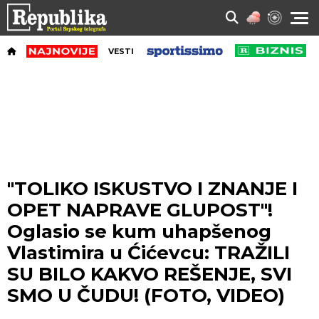
VESTI
"TOLIKO ISKUSTVO I ZNANJE I
OPET NAPRAVE GLUPOST"!
Oglasio se kum uhapšenog
Vlastimira u Ćićevcu: TRAŽILI
SU BILO KAKVO REŠENJE, SVI
SMO U ČUDU! (FOTO, VIDEO)