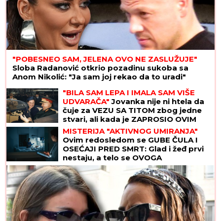
"POBESNEO SAM, JELENA OVO NE ZASLUŽUJE"
Sloba Radanović otkrio pozadinu sukoba sa
Anom Nikolić: "Ja sam joj rekao da to uradi"
"BILA SAM LEPA I IMALA SAM VIŠE
UDVARAČA"
Jovanka nije ni htela da
čuje za VEZU SA TITOM zbog jedne
stvari, ali kada je ZAPROSIO OVIM
REČIMA ona nije mogla da ga odbije
MISTERIJA "AKTIVNOG UMIRANJA"
Ovim redosledom se GUBE ČULA I
OSEĆAJI PRED SMRT: Glad i žeđ prvi
nestaju, a telo se OVOGA
POSLEDNJE ODRIČE, tvrde
NEURONAUČNICI