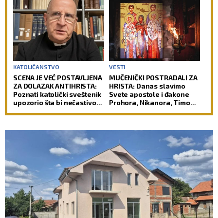
vekovima
KATOLIČANSTVO
VESTI
SCENA JE VEĆ POSTAVLJENA
MUČENIČKI POSTRADALI ZA
ZA DOLAZAK ANTIHRISTA:
HRISTA: Danas slavimo
Poznati katolički sveštenik
Svete apostole i đakone
upozorio šta bi nečastivom
Prohora, Nikanora, Timona
moglo da omogući kontrolu
i Parmena
nad čovečanstvom