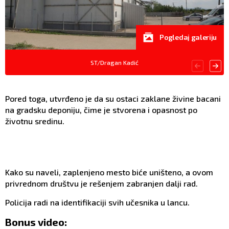
Pogledaj galeriju
ST/Dragan Kadić
Pored toga, utvrđeno je da su ostaci zaklane živine bacani
na gradsku deponiju, čime je stvorena i opasnost po
životnu sredinu.
Kako su naveli, zaplenjeno mesto biće uništeno, a ovom
privrednom društvu je rešenjem zabranjen dalji rad.
Policija radi na identifikaciji svih učesnika u lancu.
Bonus video: