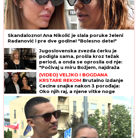
Skandalozno! Ana Nikolić je slala poruke Jeleni
Radanović i pre dve godine! "Bolesno dete!"
Jugoslovenska zvezda ćerku je
podigla sama, prošla kroz težak
period, a onda se oprosila od nje:
"Počivaj u miru Božjem, najdraža
moja Ivi"
(VIDEO) VELJKO I BOGDANA
KRSTARE REKOM
Brutalno izdanje
Cecine snajke nakon 3 porođaja:
Oko njih raj, a njene vitke noge
oduzimaju dah