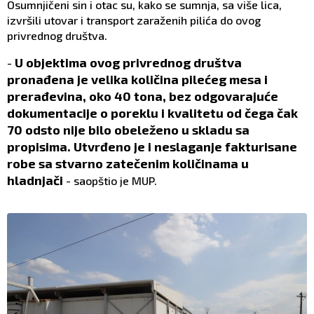
Osumnjičeni sin i otac su, kako se sumnja, sa više lica,
izvršili utovar i transport zaraženih pilića do ovog
privrednog društva.
U objektima ovog privrednog društva
-
pronađena je velika količina pilećeg mesa i
prerađevina, oko 40 tona, bez odgovarajuće
dokumentacije o poreklu i kvalitetu od čega čak
70 odsto nije bilo obeleženo u skladu sa
propisima. Utvrđeno je i neslaganje fakturisane
robe sa stvarno zatečenim količinama u
hladnjači
- saopštio je MUP.