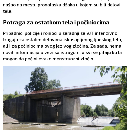
našao na mestu pronalaska džaka u kojem su bili delovi
tela.
Potraga za ostatkom tela i počiniocima
Pripadnici policije i ronioci u saradnji sa VJT intenzivno
tragaju za ostalim delovima iskasapljenog ljudskog tela,
ali i za počiniocima ovog jezivog zločina. Za sada, nema
novih informacija u vezi sa istragom, a svi se pitaju ko bi
mogao da počini ovako monstruozni zločin.