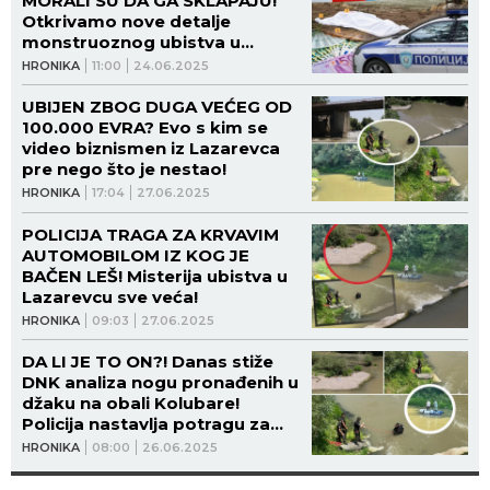
MORALI SU DA GA SKLAPAJU!
Otkrivamo nove detalje
monstruoznog ubistva u
Lazarevcu!
HRONIKA
11:00
24.06.2025
UBIJEN ZBOG DUGA VEĆEG OD
100.000 EVRA? Evo s kim se
video biznismen iz Lazarevca
pre nego što je nestao!
HRONIKA
17:04
27.06.2025
POLICIJA TRAGA ZA KRVAVIM
AUTOMOBILOM IZ KOG JE
BAČEN LEŠ! Misterija ubistva u
Lazarevcu sve veća!
HRONIKA
09:03
27.06.2025
DA LI JE TO ON?! Danas stiže
DNK analiza nogu pronađenih u
džaku na obali Kolubare!
Policija nastavlja potragu za
ostalim delovima tela!
HRONIKA
08:00
26.06.2025