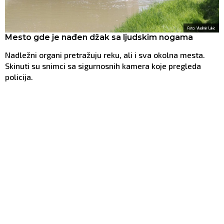
Foto: Vladimir Lukić
Mesto gde je nađen džak sa ljudskim nogama
Nadležni organi pretražuju reku, ali i sva okolna mesta.
Skinuti su snimci sa sigurnosnih kamera koje pregleda
policija.