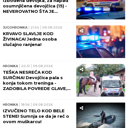
Izbodena devojka, za napad
osumnjičena devojčica (15) -
NEVEROVATNO ŠTA JE
URADILA S NOŽEM POSLE
RANJAVANJA!
JUGOHRONIKA
21:54
09.08.2026
KRVAVO SLAVLJE KOD
ŽIVINACA! Jedna osoba
slučajno ranjena!
HRONIKA
20:31
09.08.2026
TEŠKA NESREĆA KOD
SURČINA! Devojčica pala s
konja tokom treninga -
ZADOBILA POVREDE GLAVE,
HITNO TRANSPORTOVANA U
UC!
HRONIKA
18:56
09.08.2026
IZVUČENO TELO KOD BELE
STENE! Sumnja se da je reč o
ovom muškarcu!