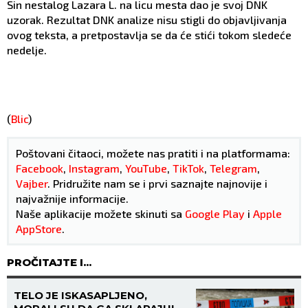
Sin nestalog Lazara L. na licu mesta dao je svoj DNK
uzorak. Rezultat DNK analize nisu stigli do objavljivanja
ovog teksta, a pretpostavlja se da će stići tokom sledeće
nedelje.
(
Blic
)
Poštovani čitaoci, možete nas pratiti i na platformama:
Facebook
,
Instagram
,
YouTube
,
TikTok
,
Telegram
,
Vajber
. Pridružite nam se i prvi saznajte najnovije i
najvažnije informacije.
Naše aplikacije možete skinuti sa
Google Play
i
Apple
AppStore
.
PROČITAJTE I...
TELO JE ISKASAPLJENO,