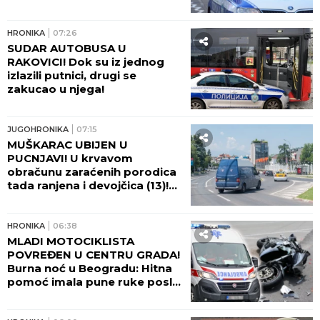
HRONIKA
07:26
SUDAR AUTOBUSA U
RAKOVICI! Dok su iz jednog
izlazili putnici, drugi se
zakucao u njega!
JUGOHRONIKA
07:15
MUŠKARAC UBIJEN U
PUCNJAVI! U krvavom
obračunu zaraćenih porodica
tada ranjena i devojčica (13)!
PUŠKE SEVALE IZ
AUTOMOBILA NASRED ULICE!
HRONIKA
06:38
MLADI MOTOCIKLISTA
POVREĐEN U CENTRU GRADA!
Burna noć u Beogradu: Hitna
pomoć imala pune ruke posla
zbog tuča i alkohola!