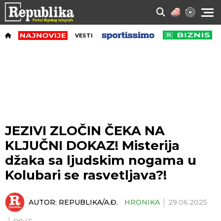
VESTI
JEZIVI ZLOČIN ČEKA NA
KLJUČNI DOKAZ! Misterija
džaka sa ljudskim nogama u
Kolubari se rasvetljava?!
AUTOR:
REPUBLIKA/A.Đ.
HRONIKA
29.06.2025