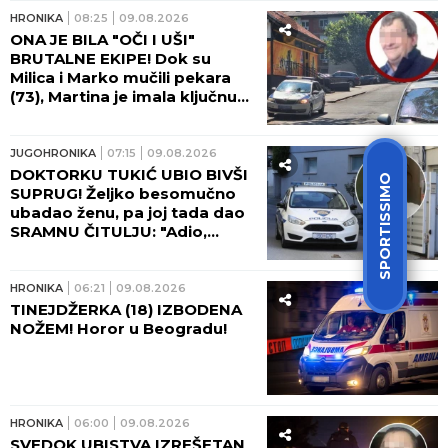
HRONIKA
08:25
09.08.2026
ONA JE BILA "OČI I UŠI"
BRUTALNE EKIPE! Dok su
Milica i Marko mučili pekara
(73), Martina je imala ključnu
ulogu - nakon zločina
"počastila" sebe novim
automobilom!
JUGOHRONIKA
07:15
09.08.2026
DOKTORKU TUKIĆ UBIO BIVŠI
SPORTISSIMO
SUPRUG! Željko besomučno
ubadao ženu, pa joj tada dao
SRAMNU ČITULJU: "Adio,
voljena!"
HRONIKA
06:21
09.08.2026
TINEJDŽERKA (18) IZBODENA
NOŽEM! Horor u Beogradu!
HRONIKA
06:00
09.08.2026
SVEDOK UBISTVA IZREŠETAN