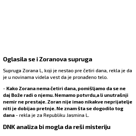
Oglasila se i Zoranova supruga
Supruga Zorana L, koji je nestao pre četiri dana, rekla je da
je u novinama videla vest da je pronađeno telo.
-
Kako Zorana nema četiri dana, pomišljamo da se ne
daj Bože radi o njemu. Nemamo potvrdu,a li unutrašnji
nemir ne prestaje. Zoran nije imao nikakve neprijatelje
niti je dobijao pretnje. Ne znam šta se dogodilo tog
dana
- rekla je za Republiku Jasmina L.
DNK analiza bi mogla da reši misteriju