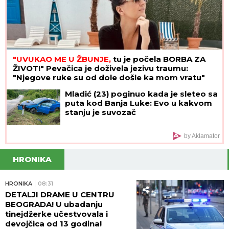
"UVUKAO ME U ŽBUNJE,
tu je počela BORBA ZA
ŽIVOT!" Pevačica je doživela jezivu traumu:
"Njegove ruke su od dole došle ka mom vratu"
Mladić (23) poginuo kada je sleteo sa
puta kod Banja Luke: Evo u kakvom
stanju je suvozač
by Aklamator
HRONIKA
HRONIKA
08:31
DETALJI DRAME U CENTRU
BEOGRADA! U ubadanju
tinejdžerke učestvovala i
devojčica od 13 godina!