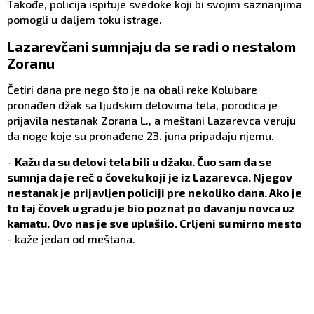
Takođe, policija ispituje svedoke koji bi svojim saznanjima
pomogli u daljem toku istrage.
Lazarevčani sumnjaju da se radi o nestalom
Zoranu
Četiri dana pre nego što je na obali reke Kolubare
pronađen džak sa ljudskim delovima tela, porodica je
prijavila nestanak Zorana L., a meštani Lazarevca veruju
da noge koje su pronađene 23. juna pripadaju njemu.
-
Kažu da su delovi tela bili u džaku. Čuo sam da se
sumnja da je reč o čoveku koji je iz Lazarevca. Njegov
nestanak je prijavljen policiji pre nekoliko dana. Ako je
to taj čovek u gradu je bio poznat po davanju novca uz
kamatu. Ovo nas je sve uplašilo. Crljeni su mirno mesto
- kaže jedan od meštana.