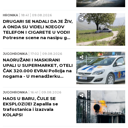
HRONIKA
18:41
09.08.2026
DRUGARI SE NADALI DA JE ŽIV,
A ONDA SU VIDELI NJEGOV
TELEFON I CIGARETE U VODI!
Potresne scene na nasipu gde
se udavio mladić iz Crvenke!
JUGOHRONIKA
17:02
09.08.2026
NAORUŽANI I MASKIRANI
UPALI U SUPERMARKET, OTELI
ČAK 320.000 EVRA! Policija na
nogama - U menadžerku
uperili pištolj, usledila teška
drama!
JUGOHRONIKA
16:41
09.08.2026
HAOS U BARU, ČULE SE
EKSPLOZIJE! Zapalila se
trafostanica i izazvala
KOLAPS!