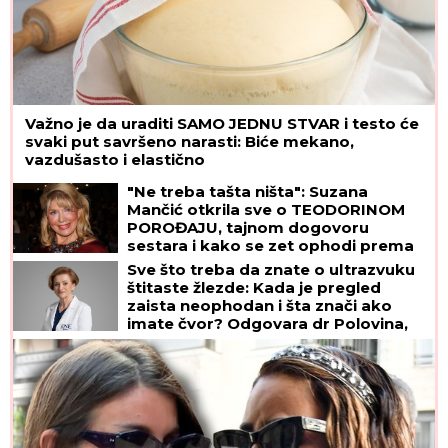
Važno je da uraditi SAMO JEDNU STVAR i testo će
svaki put savršeno narasti: Biće mekano,
vazdušasto i elastično
"Ne treba tašta ništa": Suzana
Mančić otkrila sve o TEODORINOM
POROĐAJU, tajnom dogovoru
sestara i kako se zet ophodi prema
njoj
Sve što treba da znate o ultrazvuku
štitaste žlezde: Kada je pregled
zaista neophodan i šta znači ako
imate čvor? Odgovara dr Polovina,
radiolog ordinacije "One Medical"