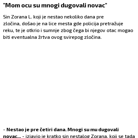
"Mom ocu su mnogi dugovali novac"
Sin Zorana L. koji je nestao nekoliko dana pre
zločina, došao je na lice mesta gde policija pretražuje
reku, te je otkrio i sumnje zbog čega bi njegov otac mogao
biti eventualna žrtva ovog svirepog zločina.
-
Nestao je pre četiri dana. Mnogi su mu dugovali
novac...
- izjavio je kratko sin nestalog Zorana, koji se tada