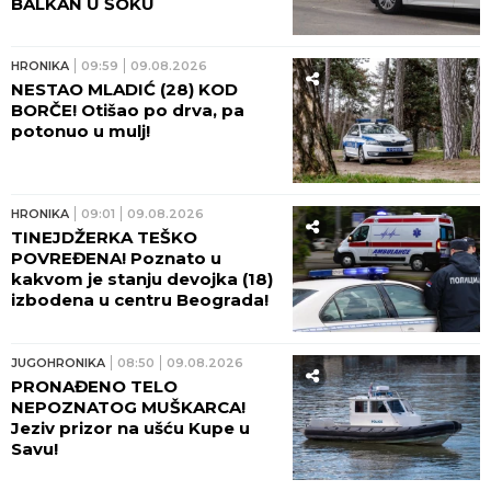
BALKAN U ŠOKU
HRONIKA
09:59
09.08.2026
NESTAO MLADIĆ (28) KOD
BORČE! Otišao po drva, pa
potonuo u mulj!
HRONIKA
09:01
09.08.2026
TINEJDŽERKA TEŠKO
POVREĐENA! Poznato u
kakvom je stanju devojka (18)
izbodena u centru Beograda!
JUGOHRONIKA
08:50
09.08.2026
PRONAĐENO TELO
NEPOZNATOG MUŠKARCA!
Jeziv prizor na ušću Kupe u
Savu!