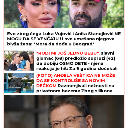
Evo zbog čega Luka Vujović i Anita Stanojlović NE
MOGU DA SE VENČAJU U sve umešana njegova
bivša žena: "Mora da dođe u Beograd"
"RODI MI JOŠ JEDNU BEBU",
slavni
glumac (68) predložio supruzi (42)
da dobiju OSMO DETE - njena
reakcija je hit: Za 9 godina dočekali
su 4 SINA I 3 ĆERKE, ali on ne želi da
(FOTO) ANĐELA VEŠTICA NE MOŽE
se zaustavi
DA SE KONTROLIŠE SA NOVIM
DEČKOM
Razmenjivali nežnosti na
privatnom bazenu: Zbog silikona
mora na hitnu operaciju, a tetovirani
frajer je ne pušta