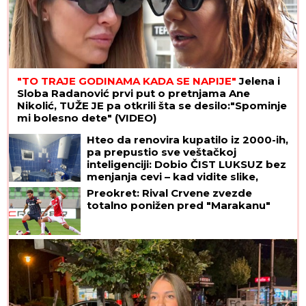
"TO TRAJE GODINAMA KADA SE NAPIJE"
Jelena i
Sloba Radanović prvi put o pretnjama Ane
Nikolić, TUŽE JE pa otkrili šta se desilo:"Spominje
mi bolesno dete" (VIDEO)
Hteo da renovira kupatilo iz 2000-ih,
pa prepustio sve veštačkoj
inteligenciji: Dobio ČIST LUKSUZ bez
menjanja cevi – kad vidite slike,
zinućete!
Preokret: Rival Crvene zvezde
totalno ponižen pred "Marakanu"