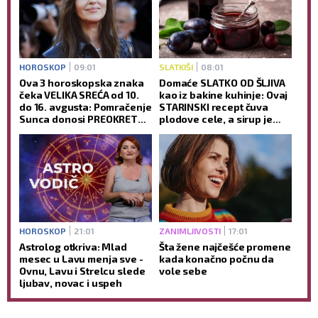
HOROSKOP
09:01
SLATKIŠI
08:01
Ova 3 horoskopska znaka
Domaće SLATKO OD ŠLJIVA
čeka VELIKA SREĆA od 10.
kao iz bakine kuhinje: Ovaj
do 16. avgusta: Pomračenje
STARINSKI recept čuva
Sunca donosi PREOKRET
plodove cele, a sirup je
koji nisu očekivali
savršeno gust
HOROSKOP
21:01
ZANIMLJIVOSTI
17:01
Astrolog otkriva: Mlad
Šta žene najčešće promene
mesec u Lavu menja sve -
kada konačno počnu da
Ovnu, Lavu i Strelcu slede
vole sebe
ljubav, novac i uspeh