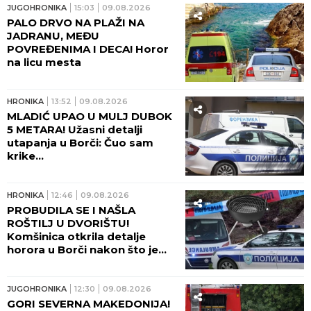
JUGOHRONIKA
15:03
09.08.2026
PALO DRVO NA PLAŽI NA
JADRANU, MEĐU
POVREĐENIMA I DECA! Horor
na licu mesta
HRONIKA
13:52
09.08.2026
MLADIĆ UPAO U MULJ DUBOK
5 METARA! Užasni detalji
utapanja u Borči: Čuo sam
krike...
HRONIKA
12:46
09.08.2026
PROBUDILA SE I NAŠLA
ROŠTILJ U DVORIŠTU!
Komšinica otkrila detalje
horora u Borči nakon što je
telo mladića izvučeno iz mulja:
"ŠTA LI SU RADILI U KANALU?!"
JUGOHRONIKA
12:30
09.08.2026
GORI SEVERNA MAKEDONIJA!