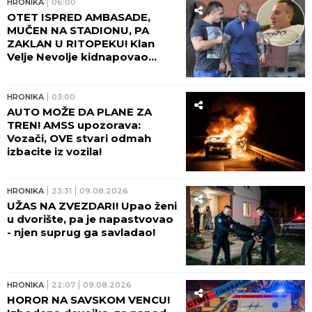
HRONIKA
06:00
OTET ISPRED AMBASADE,
MUČEN NA STADIONU, PA
ZAKLAN U RITOPEKU! Klan
Velje Nevolje kidnapovao
Nikolu Mitića, a onda ga
brutalno ubili: OVO NI
"ZEMUNCI" NISU RADILI!
HRONIKA
03:00
AUTO MOŽE DA PLANE ZA
TREN! AMSS upozorava:
Vozači, OVE stvari odmah
izbacite iz vozila!
HRONIKA
23:31
09.08.2026
UŽAS NA ZVEZDARI! Upao ženi
u dvorište, pa je napastvovao
- njen suprug ga savladao!
HRONIKA
22:07
09.08.2026
HOROR NA SAVSKOM VENCU!