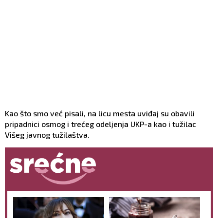
Kao što smo već pisali, na licu mesta uviđaj su obavili
pripadnici osmog i trećeg odeljenja UKP-a kao i tužilac
Višeg javnog tužilaštva.