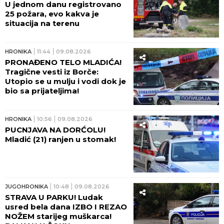
U jednom danu registrovano
25 požara, evo kakva je
situacija na terenu
HRONIKA
11:44
09.08.2026
PRONAĐENO TELO MLADIĆA!
Tragične vesti iz Borče:
Utopio se u mulju i vodi dok je
bio sa prijateljima!
HRONIKA
10:56
09.08.2026
PUCNJAVA NA DORĆOLU!
Mladić (21) ranjen u stomak!
JUGOHRONIKA
10:48
09.08.2026
STRAVA U PARKU! Ludak
usred bela dana IZBO I REZAO
NOŽEM starijeg muškarca!