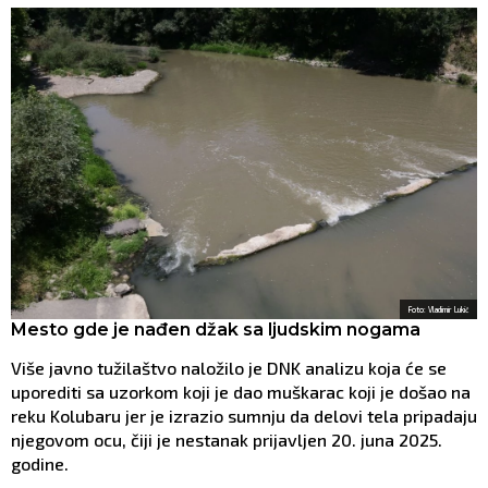
Foto: Vladimir Lukić
Mesto gde je nađen džak sa ljudskim nogama
Više javno tužilaštvo naložilo je DNK analizu koja će se
uporediti sa uzorkom koji je dao muškarac koji je došao na
reku Kolubaru jer je izrazio sumnju da delovi tela pripadaju
njegovom ocu, čiji je nestanak prijavljen 20. juna 2025.
godine.