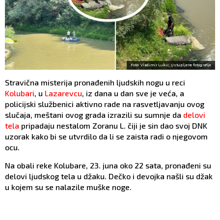
Foto: Vladimir Lukić, Ustupljene fotografije
Stravična misterija pronađenih ljudskih nogu u reci
Kolubari
, u
Lazarevcu
, iz dana u dan sve je veća, a
policijski službenici aktivno rade na rasvetljavanju ovog
slučaja, meštani ovog grada izrazili su sumnje da
delovi
tela
pripadaju nestalom Zoranu L. čiji je sin dao svoj DNK
uzorak kako bi se utvrdilo da li se zaista radi o njegovom
ocu.
Na obali reke Kolubare, 23. juna oko 22 sata, pronađeni su
delovi ljudskog tela u džaku. Dečko i devojka našli su džak
u kojem su se nalazile muške noge.