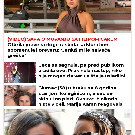
(VIDEO) SARA O MUVANJU SA FILIPOM CAREM
Otkrila prave razloge raskida sa Muratom,
spomenula i prevaru: "Janjuš mi je najveća
greška"
Ceca se sagnula, pa pred publikom
uradila ovo: Prekinula nastup, niko
nije mogao da veruje šta je usledilo!
Glumac (58) u braku sa 8 godina
starijom koleginicom, a sad se
skinuli na plaži: Ovakve ih nikada
niste videli, Marija Karan reagovala