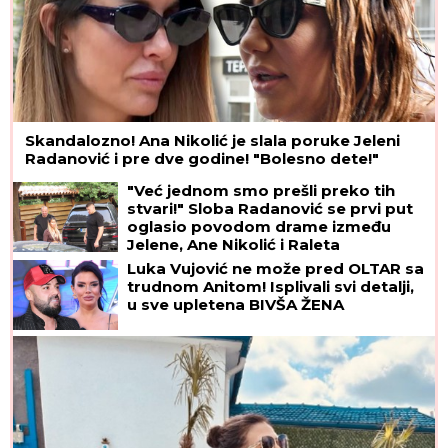
Skandalozno! Ana Nikolić je slala poruke Jeleni
Radanović i pre dve godine! "Bolesno dete!"
"Već jednom smo prešli preko tih
stvari!" Sloba Radanović se prvi put
oglasio povodom drame između
Jelene, Ane Nikolić i Raleta
Luka Vujović ne može pred OLTAR sa
trudnom Anitom! Isplivali svi detalji,
u sve upletena BIVŠA ŽENA