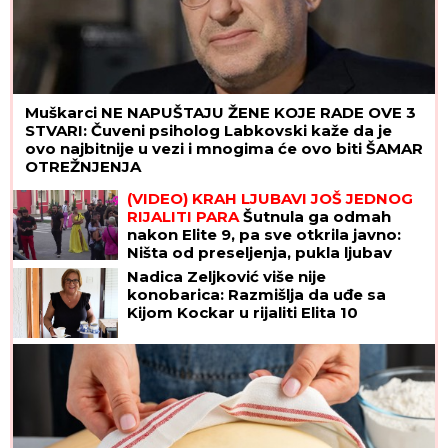
Muškarci NE NAPUŠTAJU ŽENE KOJE RADE OVE 3
STVARI: Čuveni psiholog Labkovski kaže da je
ovo najbitnije u vezi i mnogima će ovo biti ŠAMAR
OTREŽNJENJA
(VIDEO) KRAH LJUBAVI JOŠ JEDNOG
RIJALITI PARA
Šutnula ga odmah
nakon Elite 9, pa sve otkrila javno:
Ništa od preseljenja, pukla ljubav
preko noći
Nadica Zeljković više nije
konobarica: Razmišlja da uđe sa
Kijom Kockar u rijaliti Elita 10