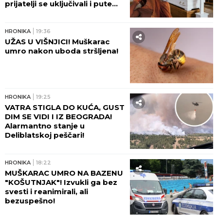
Došao da fotografiše venčanje, a
onda je ugledao mladu i doživeo
ŠOK ŽIVOTA - odmah odbio da slika!
Kada je saznao KO JE ONA, nastao je
opšti HAOS
by Aklamator
HRONIKA
HRONIKA
21:52
PREMINUO U NAJGORIM
MUKAMA: Novi detalji ubistva
imućnog pekara sa
Karaburme
HRONIKA
21:17
PREKO 100 VATROGASACA NA
TERENU, KAMOV SE NE GASI!
Dramatična situacija kod Ušća
- VATRA DIVLJA, GORI 80
HEKTARA ŠUMA! (FOTO,
VIDEO)