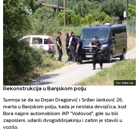
Foto: Vladimir Lukić
Rekonstrukcija u Banjskom polju
Sumnja se da su Dejan Dragijević i Srđan Janković 26.
marta u Banjskom polju, kada je nestala devojčica, kod
Bora najpre automobilom JKP "Vodovod", gde su bili
zaposleni, udarili dvogodišnjakinju i zatim je stavili u
vozilo.