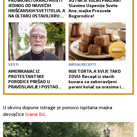
PROVALNICI UKRALI MOŠTI
SUTRA JE VELIKI PRAZNIK!
JEDNOG OD NAJVEĆIH
Slavimo Uspenije Svete
HRIŠĆANSKIH SVETITELJA, A
Ane, majke Presvete
NA OLTARU OSTAVILI KRV:
Bogorodice!
Vernici u šoku, policija
traga za počiniocima
VESTI
MRSNI RECEPTI
AMERIKANAC IZ
NIJE TORTA, A SVI JE TAKO
PROTESTANTSKE
ZOVU: Recept iz starih
PORODICE PREŠAO U
kuvara za zaboravljeni
PRAVOSLAVLJE I POSTAO
pareni kolač sa orasima i
SVEŠTENIK: Jedan od
šerbetom
najuglednijih teologa
današnjice govori o svom
U okviru dopune istrage je ponovo ispitana majka
putu preobraćenja
devojčice
Ivana Ilić
.