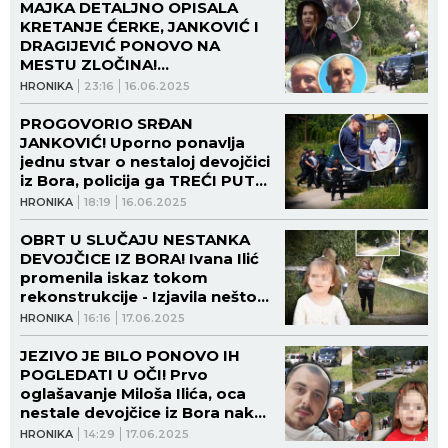
MAJKA DETALJNO OPISALA
KRETANJE ĆERKE, JANKOVIĆ I
DRAGIJEVIĆ PONOVO NA
MESTU ZLOČINA!
Rekonstrukcija ubistva nestale
HRONIKA
23:16
16.06.2025
devojčice iz Bora trajala 8 sati!
PROGOVORIO SRĐAN
JANKOVIĆ! Uporno ponavlja
jednu stvar o nestaloj devojčici
iz Bora, policija ga TREĆI PUT
izvodi iz marice!
HRONIKA
18:19
16.06.2025
OBRT U SLUČAJU NESTANKA
DEVOJČICE IZ BORA! Ivana Ilić
promenila iskaz tokom
rekonstrukcije - Izjavila nešto
što se kosi s dosadašnjim
HRONIKA
16:16
17.06.2025
tvrdnjama!
JEZIVO JE BILO PONOVO IH
POGLEDATI U OČI! Prvo
oglašavanje Miloša Ilića, oca
nestale devojčice iz Bora nakon
rekonstrukcije zločina: DO
HRONIKA
14:29
17.06.2025