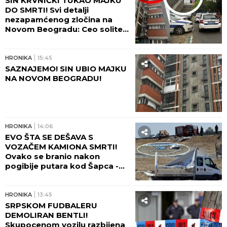
umro nakon uboda stršljena!
HRONIKA
19:25
VATRA STIGLA DO KUĆA, GUST
DIM SE VIDI I IZ BEOGRADA!
Alarmantno stanje u
Deliblatskoj peščari!
HRONIKA
18:22
MUŠKARAC UMRO NA BAZENU
"KOŠUTNJAK"! Izvukli ga bez
svesti i reanimirali, ali
bezuspešno!
HRONIKA
17:57
Ovo je Zoran koji je usmrtio
majku na Novom Beogradu -
POLICIJA GA KRVAVOG IZVELA
IZ STANA! (FOTO, VIDEO)