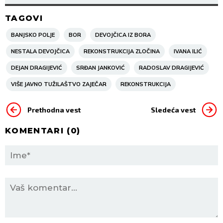
DETALJA OPISAO SUSRET SA
JANKOVIĆEM I DRAGIJEVIĆEM!
TAGOVI
BANJSKO POLJE
BOR
DEVOJČICA IZ BORA
NESTALA DEVOJČICA
REKONSTRUKCIJA ZLOČINA
IVANA ILIĆ
DEJAN DRAGIJEVIĆ
SRĐAN JANKOVIĆ
RADOSLAV DRAGIJEVIĆ
VIŠE JAVNO TUŽILAŠTVO ZAJEČAR
REKONSTRUKCIJA
Prethodna vest
Sledeća vest
KOMENTARI (
0
)