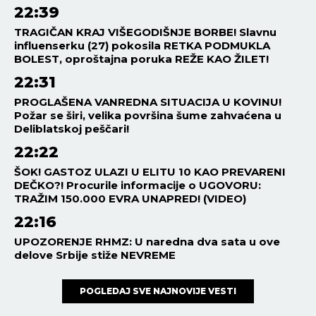
PUTARA! Čitajte u Srpskom
telegrafu!
HRONIKA
06:26
MOTOCIKLISTA I SUVOZAČ
TEŠKO POVREĐENI! Posle
jezivog udesa u Zemunu hitno
prevezeni na VMA!
HRONIKA
06:00
UBISTVO U BARU KOJE JE
UZDRMALO PODZEMLJE:
Doselio se iz Srbije, pa pao u
krvavoj sačekuši – ubicu
otkrio kapetan posle jezivog
zločina
HRONIKA
03:00
UHAPŠEN DVOJAC IZ KULE I
SOMBORA! Osumnjičeni za
šest teških krađa –