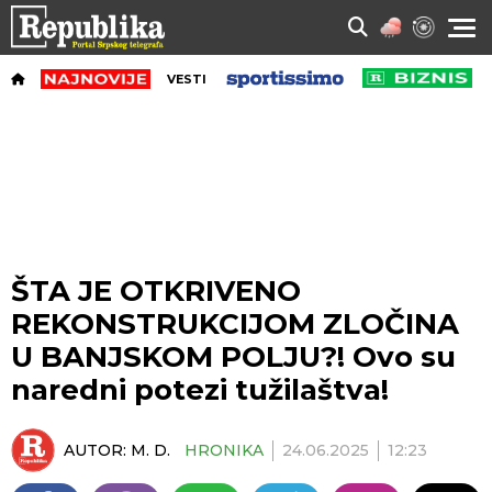
VESTI
ŠTA JE OTKRIVENO
REKONSTRUKCIJOM ZLOČINA
U BANJSKOM POLJU?! Ovo su
naredni potezi tužilaštva!
AUTOR:
M. D.
HRONIKA
24.06.2025
12:23