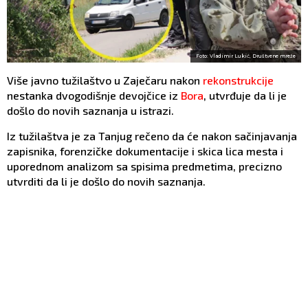
Foto: Vladimir Lukić, Društvene mreže
Više javno tužilaštvo u Zaječaru nakon
rekonstrukcije
nestanka dvogodišnje devojčice iz
Bora
, utvrđuje da li je
došlo do novih saznanja u istrazi.
Iz tužilaštva je za Tanjug rečeno da će nakon sačinjavanja
zapisnika, forenzičke dokumentacije i skica lica mesta i
uporednom analizom sa spisima predmetima, precizno
utvrditi da li je došlo do novih saznanja.