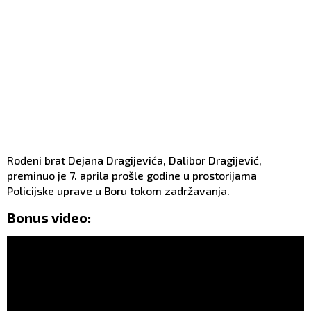
Rođeni brat Dejana Dragijevića, Dalibor Dragijević,
preminuo je 7. aprila prošle godine u prostorijama
Policijske uprave u Boru tokom zadržavanja.
Bonus video: