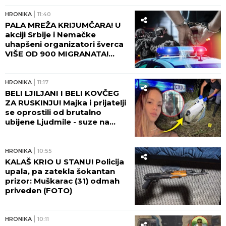
HRONIKA
15:45
SAZNAJEMO! SIN UBIO MAJKU
NA NOVOM BEOGRADU!
HRONIKA
14:06
EVO ŠTA SE DEŠAVA S
VOZAČEM KAMIONA SMRTI!
Ovako se branio nakon
pogibije putara kod Šapca -
tužilaštvo odmah zatražilo
pritvor!
HRONIKA
13:45
SRPSKOM FUDBALERU
DEMOLIRAN BENTLI!
Skupocenom vozilu razbijena
stakla u privatnoj garaži
luksuznog naselja!
HRONIKA
13:35
"OVO NIJE PRVI PUT DA JE TAJ