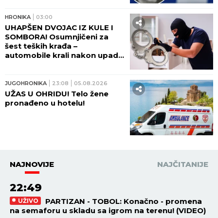
HRONIKA
09:59
UBILI PEKARA (73) TOKOM
INTIMNOG ODNOSA! Sud
doneo odluku u slučaju troje
osumnjičenih za ubistvo na
Karaburmi - detalji zločina
LEDE KRV U ŽILAMA!
HRONIKA
08:41
DRAMA NA ZVEZDARI! Bačena
bomba na terasu, eksplozija
raznela vozila i lokale!
HRONIKA
07:15
UBISTVO KOJE JE ŠOKIRALO
SRBIJU! Sveštenik lopatom
ubio Nebojšu tokom
odvikavanja od droge, tvrdio
da ga je SPASAO!
HRONIKA
07:00
KAMION SMRSKAO DVOJICU