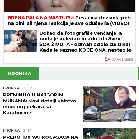
Partizanov promašaj dobar Marku
Nikoliću: Lova stiže u Humsku
LUKASOVA NAJMLAĐA ĆERKA
VIKTORIJA JE BAŠ PORASLA!
Sa
sestrom Sofijom uživa na moru:
Ponosna mama Sonja pokazala
fotke, puno joj srce
MILICA NAMAMILA PEKARA (73) ZBOG INTIMNIH
ODNOSA, PA GA ZVERSKI MUČILA DO SMRTI!
Otkrivamo detalje ubistva na Karaburmi koji
LEDE KRV: Izdahnuo u najgorim mukama dok su