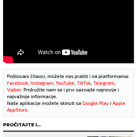
Poštovani čitaoci, možete nas pratiti i na platformama:
Facebook
,
Instagram
,
YouTube
,
TikTok
,
Telegram
,
Vajber
. Pridružite nam se i prvi saznajte najnovije i
najvažnije informacije.
Naše aplikacije možete skinuti sa
Google Play
i
Apple
AppStore
.
PROČITAJTE I...