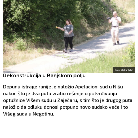
Foto: Vladimir Lukić
Rekonstrukcija u Banjskom polju
Dopunu istrage ranije je naložio Apelacioni sud u Nišu
nakon što je dva puta vratio rešenje o potvrđivanju
optužnice Višem sudu u Zaječaru, s tim što je drugog puta
naložio da odluku donosi potpuno novo sudsko veće i to
Višeg suda u Negotinu.