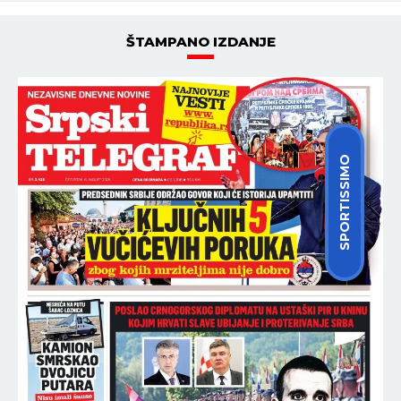
automobile krali nakon upada
u kuće vlasnika
JUGOHRONIKA
23:08
05.08.2026
UŽAS U OHRIDU! Telo žene
pronađeno u hotelu!
SPORTISSIMO
NAJNOVIJE
NAJČITANIJE
22:49
PARTIZAN - TOBOL: Konačno - promena
UŽIVO
na semaforu u skladu sa igrom na terenu! (VIDEO)
22:39
TRAGIČAN KRAJ VIŠEGODIŠNJE BORBE! Slavnu
influenserku (27) pokosila RETKA PODMUKLA
BOLEST, oproštajna poruka REŽE KAO ŽILET!