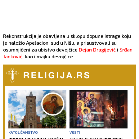
Rekonstrukcija je obavljena u sklopu dopune istrage koju
je naložio Apelacioni sud u Nišu, a prisustvovali su
osumnjičeni za ubistvo devojčice
Dejan Dragijević
i
Srđan
Janković
, kao i majka devojčice.
KATOLIČANSTVO
VESTI