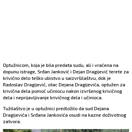
Optužnicom, koja je bila predata sudu, ali i vraćena na
dopunu istrage, Srđan Janković i Dejan Dragijević terete za
krivično delo teško ubistvo u saizvršilaštvu, dok je
Radoslav Dragijević, otac Dejana Dragijevića, optužen za
krivična dela pomoć učiniocu nakon izvršenog krivičnog
dela i neprijavljivanje krivičnog dela i učinioca.
Tužilaštvo je u optužnici predložilo da sud Dejana
Dragijevića i Srđana Jankovića osudi na kazne doživotnog
zatvora.