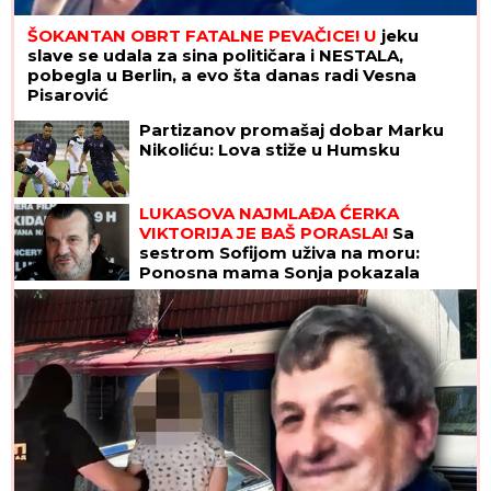
tikvica: Evo kako da svaki put budu
čvrsti, zlatni i da se ne raspadaju
tokom prženja
Ženu iz Srbije majka IZBRISALA IZ
NASLEDSTVA, sa decom ostala bez
krova nad glavom: "Nije mi dala u
kuću da ne bih OTIMALA BRATU"
Ovo se dešava u domu Ognjena Amidžića i Mine
Naumović, redovno ih POSEĆUJE ŽENA IZ AZIJE:
"Bio je proces oko papirologije, sa Perunom ne
može da pomogne"