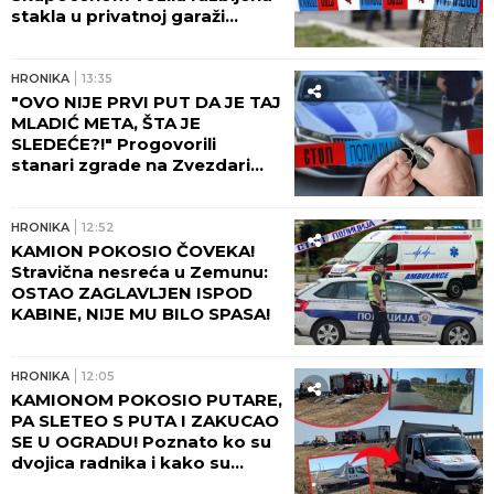
HRONIKA
17:20
OVO JE UBIJENA ŽENA NA
NOVOM BEOGRADU! Milka bila
poznati oftalmolog, presudio
joj sin kad mu je došla u
posetu! (FOTO, VIDEO)
HRONIKA
17:10
IZAŠLA IZ DOMA DA VIDI SINA,
A ON JE UBIO! Progovorile
komšije nakon
nezapamćenog zločina na
Novom Beogradu:
Zapomagala je na sav glas
HRONIKA
16:35
SIN KRVNIČKI TUKAO MAJKU
DO SMRTI! Svi detalji
nezapamćenog zločina na
Novom Beogradu: Ceo soliter
u šoku!