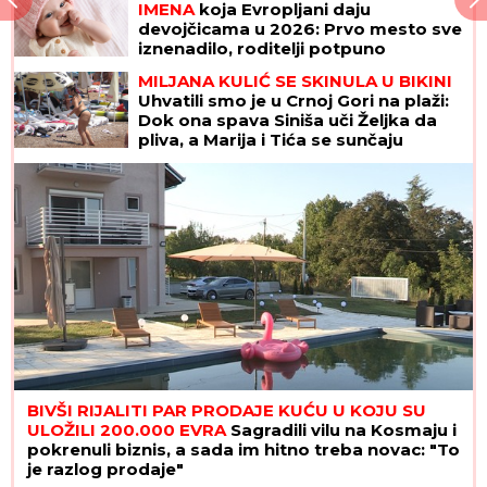
horoskopska znaka vide sve što
pokušavate da sakrijete, kao da
čitaju tuđe misli
DESET NAJPOPULARNIJIH ŽENSKIH
IMENA
koja Evropljani daju
devojčicama u 2026: Prvo mesto sve
iznenadilo, roditelji potpuno
promenili favorite
DOK U KRNJAČI SVE SIJA OD ZLATA, RODNA KUĆA
KEMIŠA PROPADA:
Meštani otkrili detalje
porodične drame u Grabovcu
MILJANA KULIĆ SE SKINULA U BIKINI
Uhvatili smo je u Crnoj Gori na plaži: