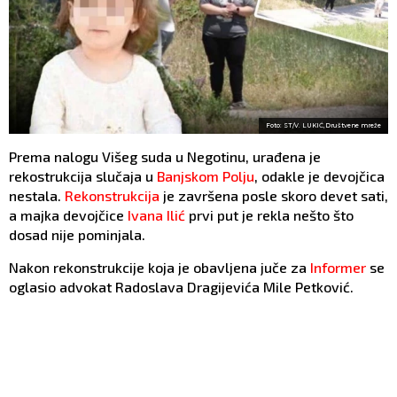
Foto: ST/V. LUKIĆ,Društvene mreže
Prema nalogu Višeg suda u Negotinu, urađena je
rekostrukcija slučaja u
Banjskom Polju
, odakle je devojčica
nestala.
Rekonstrukcija
je završena posle skoro devet sati,
a majka devojčice
Ivana Ilić
prvi put je rekla nešto što
dosad nije pominjala.
Nakon rekonstrukcije koja je obavljena juče za
Informer
se
oglasio advokat Radoslava Dragijevića Mile Petković.