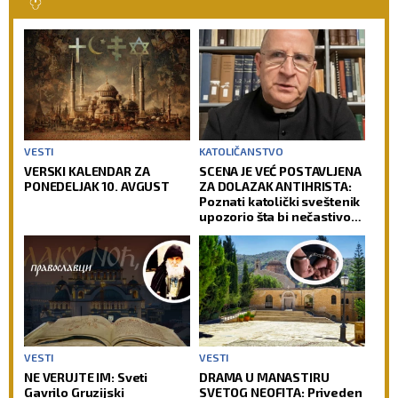
VESTI
KATOLIČANSTVO
VERSKI KALENDAR ZA
SCENA JE VEĆ POSTAVLJENA
PONEDELJAK 10. AVGUST
ZA DOLAZAK ANTIHRISTA:
Poznati katolički sveštenik
upozorio šta bi nečastivom
moglo da omogući kontrolu
nad čovečanstvom
VESTI
VESTI
NE VERUJTE IM: Sveti
DRAMA U MANASTIRU
Gavrilo Gruzijski
SVETOG NEOFITA: Priveden