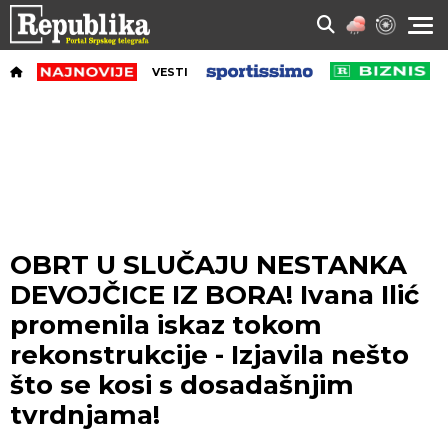
VESTI
OBRT U SLUČAJU NESTANKA
DEVOJČICE IZ BORA! Ivana Ilić
promenila iskaz tokom
rekonstrukcije - Izjavila nešto
što se kosi s dosadašnjim
tvrdnjama!