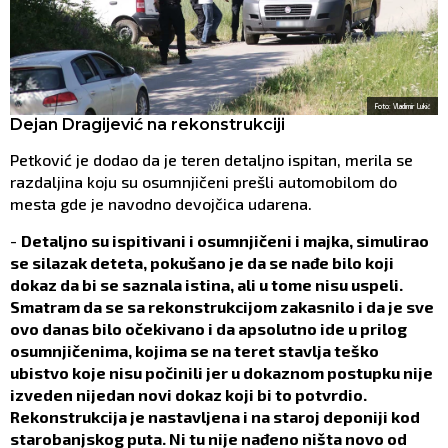
Foto: Vladimir Lukić
Dejan Dragijević na rekonstrukciji
Petković je dodao da je teren detaljno ispitan, merila se
razdaljina koju su osumnjičeni prešli automobilom do
mesta gde je navodno devojčica udarena.
-
Detaljno su ispitivani i osumnjičeni i majka, simulirao
se silazak deteta, pokušano je da se nađe bilo koji
dokaz da bi se saznala istina, ali u tome nisu uspeli.
Smatram da se sa rekonstrukcijom zakasnilo i da je sve
ovo danas bilo očekivano i da apsolutno ide u prilog
osumnjičenima, kojima se na teret stavlja teško
ubistvo koje nisu počinili jer u dokaznom postupku nije
izveden nijedan novi dokaz koji bi to potvrdio.
Rekonstrukcija je nastavljena i na staroj deponiji kod
starobanjskog puta. Ni tu nije nađeno ništa novo od