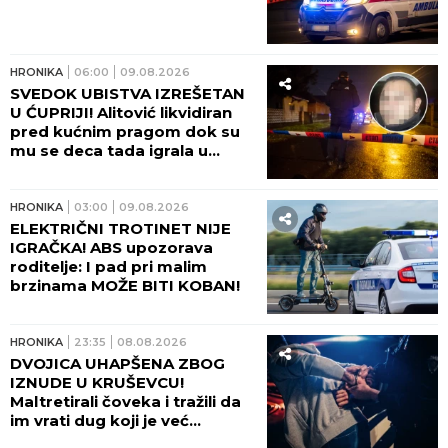
HRONIKA
06:00
09.08.2026
SVEDOK UBISTVA IZREŠETAN
U ĆUPRIJI! Alitović likvidiran
pred kućnim pragom dok su
mu se deca tada igrala u
dvorištu!
HRONIKA
03:00
09.08.2026
ELEKTRIČNI TROTINET NIJE
IGRAČKA! ABS upozorava
roditelje: I pad pri malim
brzinama MOŽE BITI KOBAN!
HRONIKA
23:35
08.08.2026
DVOJICA UHAPŠENA ZBOG
IZNUDE U KRUŠEVCU!
Maltretirali čoveka i tražili da
im vrati dug koji je već
otplatio uz debelu kamatu!