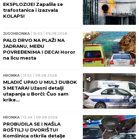
EKSPLOZIJE! Zapalila se
trafostanica i izazvala
KOLAPS!
JUGOHRONIKA
15:03
09.08.2026
PALO DRVO NA PLAŽI NA
JADRANU, MEĐU
POVREĐENIMA I DECA! Horor
na licu mesta
HRONIKA
13:52
09.08.2026
MLADIĆ UPAO U MULJ DUBOK
5 METARA! Užasni detalji
utapanja u Borči: Čuo sam
krike...
HRONIKA
12:46
09.08.2026
PROBUDILA SE I NAŠLA
ROŠTILJ U DVORIŠTU!
Komšinica otkrila detalje