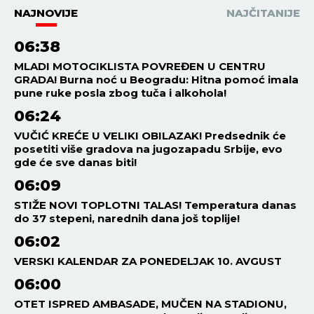
NAJNOVIJE
NAJČITANIJE
06:38
MLADI MOTOCIKLISTA POVREĐEN U CENTRU
GRADA! Burna noć u Beogradu: Hitna pomoć imala
pune ruke posla zbog tuča i alkohola!
06:24
VUČIĆ KREĆE U VELIKI OBILAZAK! Predsednik će
posetiti više gradova na jugozapadu Srbije, evo
gde će sve danas biti!
06:09
STIŽE NOVI TOPLOTNI TALAS! Temperatura danas
do 37 stepeni, narednih dana još toplije!
06:02
VERSKI KALENDAR ZA PONEDELJAK 10. AVGUST
06:00
OTET ISPRED AMBASADE, MUČEN NA STADIONU,