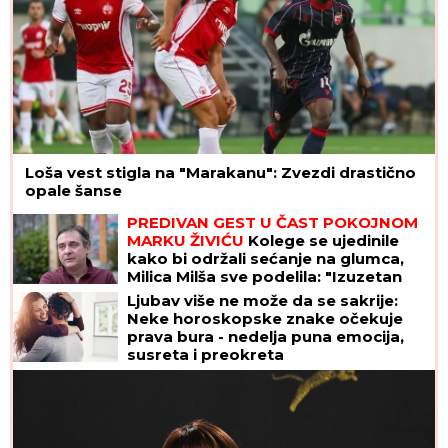
Loša vest stigla na "Marakanu": Zvezdi drastično
opale šanse
PREDIVAN GEST U ČAST POKOJNOM
MARKU ŽIVIĆU
Kolege se ujedinile
kako bi održali sećanje na glumca,
Milica Milša sve podelila: "Izuzetan
prijatelj i čovek"
Ljubav više ne može da se sakrije:
Neke horoskopske znake očekuje
prava bura - nedelja puna emocija,
susreta i preokreta