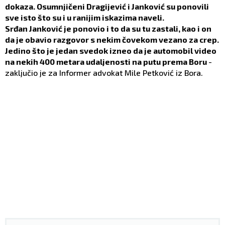
dokaza. Osumnjičeni Dragijević i Janković su ponovili
sve isto što su i u ranijim iskazima naveli.
Srđan Janković je ponovio i to da su tu zastali, kao i on
da je obavio razgovor s nekim čovekom vezano za crep.
Jedino što je jedan svedok izneo da je automobil video
na nekih 400 metara udaljenosti na putu prema Boru
-
zaključio je za Informer advokat Mile Petković iz Bora.