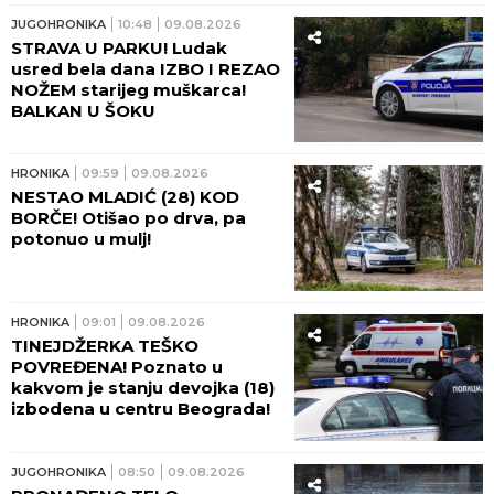
JUGOHRONIKA
10:48
09.08.2026
STRAVA U PARKU! Ludak
usred bela dana IZBO I REZAO
NOŽEM starijeg muškarca!
BALKAN U ŠOKU
HRONIKA
09:59
09.08.2026
NESTAO MLADIĆ (28) KOD
BORČE! Otišao po drva, pa
potonuo u mulj!
HRONIKA
09:01
09.08.2026
TINEJDŽERKA TEŠKO
POVREĐENA! Poznato u
kakvom je stanju devojka (18)
izbodena u centru Beograda!
JUGOHRONIKA
08:50
09.08.2026