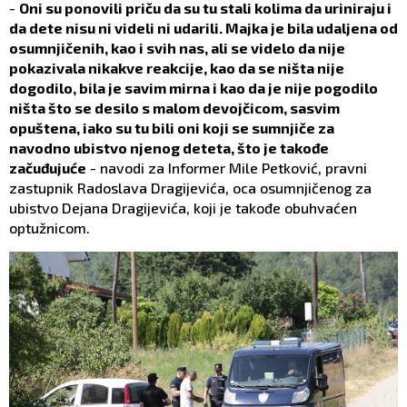
-
Oni su ponovili priču da su tu stali kolima da uriniraju i
da dete nisu ni videli ni udarili. Majka je bila udaljena od
osumnjičenih, kao i svih nas, ali se videlo da nije
pokazivala nikakve reakcije, kao da se ništa nije
dogodilo, bila je savim mirna i kao da je nije pogodilo
ništa što se desilo s malom devojčicom, sasvim
opuštena, iako su tu bili oni koji se sumnjiče za
navodno ubistvo njenog deteta, što je takođe
začuđujuće
- navodi za Informer Mile Petković, pravni
zastupnik Radoslava Dragijevića, oca osumnjičenog za
ubistvo Dejana Dragijevića, koji je takođe obuhvaćen
optužnicom.