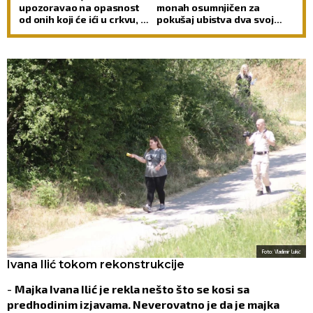
upozoravao na opasnost
monah osumnjičen za
od onih koji će ići u crkvu, a
pokušaj ubistva dva svoja
ipak neće biti pravi hrišćani
sabrata
Foto: Vladimir Lukić
Ivana Ilić tokom rekonstrukcije
-
Majka Ivana Ilić je rekla nešto što se kosi sa
predhodinim izjavama. Neverovatno je da je majka