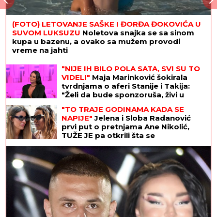
(FOTO) LETOVANJE SAŠKE I ĐORĐA ĐOKOVIĆA U
SUVOM LUKSUZU
Noletova snajka se sa sinom
kupa u bazenu, a ovako sa mužem provodi
vreme na jahti
"NIJE IH BILO POLA SATA, SVI SU TO
VIDELI"
Maja Marinković šokirala
tvrdnjama o aferi Stanije i Takija:
"Želi da bude sponzoruša, živi u
selendri"
"TO TRAJE GODINAMA KADA SE
NAPIJE"
Jelena i Sloba Radanović
prvi put o pretnjama Ane Nikolić,
TUŽE JE pa otkrili šta se
desilo:"Spominje mi bolesno dete"
(VIDEO)