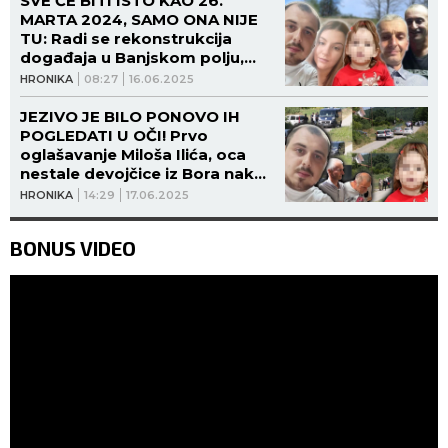
SVE ĆE BITI ISTO KAO 26.
MARTA 2024, SAMO ONA NIJE
TU: Radi se rekonstrukcija
događaja u Banjskom polju,
osumnjičeni muškarci će biti
HRONIKA
08:27
16.06.2025
prisutni!
JEZIVO JE BILO PONOVO IH
POGLEDATI U OČI! Prvo
oglašavanje Miloša Ilića, oca
nestale devojčice iz Bora nakon
rekonstrukcije zločina: DO
HRONIKA
14:29
17.06.2025
DETALJA OPISAO SUSRET SA
JANKOVIĆEM I DRAGIJEVIĆEM!
BONUS VIDEO