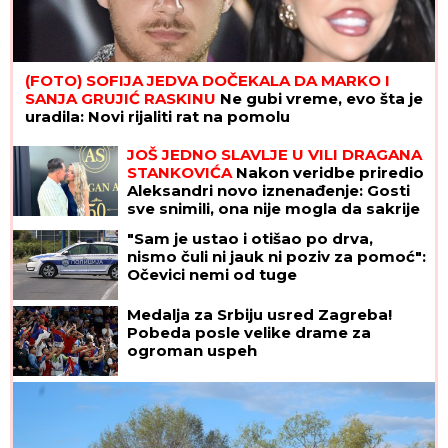
(FOTO) SOFIJA JEDVA DOČEKALA DA MARKO I
SANJA GRUJIĆ RASKINU
Ne gubi vreme, evo šta je
uradila: Novi rijaliti rat na pomolu
JOŠ JEDNO SLAVLJE U VILI DRAGANA
STANKOVIĆA
Nakon veridbe priredio
Aleksandri novo iznenađenje: Gosti
sve snimili, ona nije mogla da sakrije
šok (Video)
"Sam je ustao i otišao po drva,
nismo čuli ni jauk ni poziv za pomoć":
Očevici nemi od tuge
Medalja za Srbiju usred Zagreba!
Pobeda posle velike drame za
ogroman uspeh