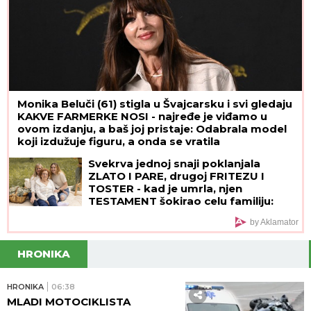
Monika Beluči (61) stigla u Švajcarsku i svi gledaju
KAKVE FARMERKE NOSI - najređe je viđamo u
ovom izdanju, a baš joj pristaje: Odabrala model
koji izdužuje figuru, a onda se vratila
prepoznatljivom stilu
Svekrva jednoj snaji poklanjala
ZLATO I PARE, drugoj FRITEZU I
TOSTER - kad je umrla, njen
TESTAMENT šokirao celu familiju:
"Čista joj kuću, kuvala za nju, u
by Aklamator
svemu joj pomagala"
HRONIKA
HRONIKA
06:38
MLADI MOTOCIKLISTA