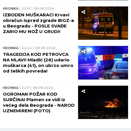
HRONIKA
23:10
08.08.2026
IZBODEN MUŠKARAC! Krvavi
obračun ispred zgrade BIGZ-a
u Beogradu - POSLE SVAĐE
ZARIO MU NOŽ U GRUDI!
HRONIKA
22:24
08.08.2026
TRAGEDIJA KOD PETROVCA
NA MLAVI! Mladić (26) udario
muškarca (41), on ubrzo umro
od teških povreda!
HRONIKA
22:11
08.08.2026
OGROMAN POŽAR KOD
SURČINA! Plamen se vidi iz
većeg dela Beograda - NAROD
UZNEMIREN! (FOTO)