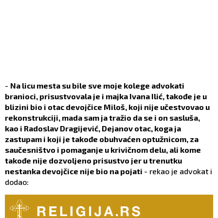
-
Na licu mesta su bile sve moje kolege advokati
branioci, prisustvovala je i majka Ivana Ilić, takođe je u
blizini bio i otac devojčice Miloš, koji nije učestvovao u
rekonstrukciji, mada sam ja tražio da se i on sasluša,
kao i Radoslav Dragijević, Dejanov otac, koga ja
zastupam i koji je takođe obuhvaćen optužnicom, za
saučesništvo i pomaganje u krivičnom delu, ali kome
takođe nije dozvoljeno prisustvo jer u trenutku
nestanka devojčice nije bio na pojati
- rekao je advokat i
dodao: