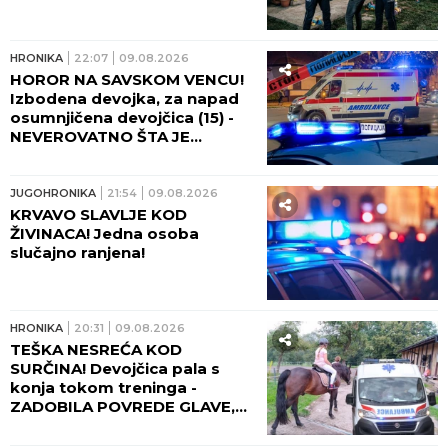
HRONIKA
22:07
09.08.2026
HOROR NA SAVSKOM VENCU!
Izbodena devojka, za napad
osumnjičena devojčica (15) -
NEVEROVATNO ŠTA JE
URADILA S NOŽEM POSLE
RANJAVANJA!
JUGOHRONIKA
21:54
09.08.2026
KRVAVO SLAVLJE KOD
ŽIVINACA! Jedna osoba
slučajno ranjena!
HRONIKA
20:31
09.08.2026
TEŠKA NESREĆA KOD
SURČINA! Devojčica pala s
konja tokom treninga -
ZADOBILA POVREDE GLAVE,
HITNO TRANSPORTOVANA U
UC!