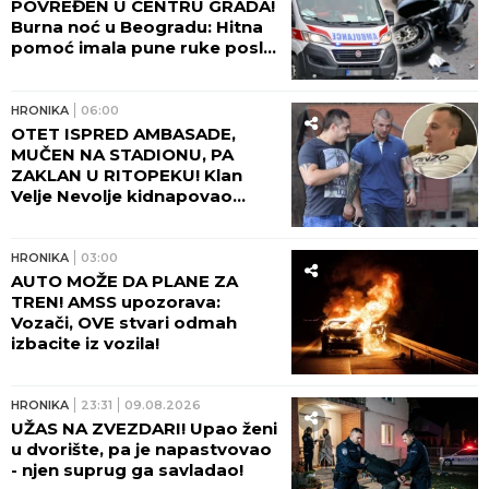
POVREĐEN U CENTRU GRADA!
Burna noć u Beogradu: Hitna
pomoć imala pune ruke posla
zbog tuča i alkohola!
HRONIKA
06:00
OTET ISPRED AMBASADE,
MUČEN NA STADIONU, PA
ZAKLAN U RITOPEKU! Klan
Velje Nevolje kidnapovao
Nikolu Mitića, a onda ga
brutalno ubili: OVO NI
"ZEMUNCI" NISU RADILI!
HRONIKA
03:00
AUTO MOŽE DA PLANE ZA
TREN! AMSS upozorava:
Vozači, OVE stvari odmah
izbacite iz vozila!
HRONIKA
23:31
09.08.2026
UŽAS NA ZVEZDARI! Upao ženi
u dvorište, pa je napastvovao
- njen suprug ga savladao!