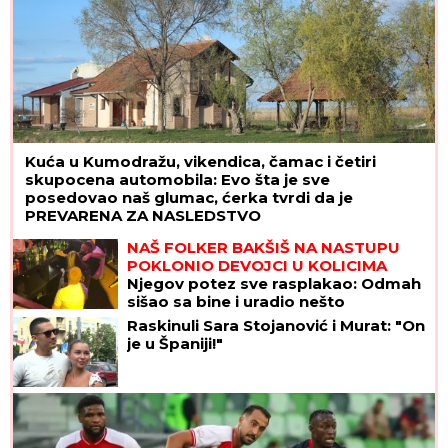
Kuća u Kumodražu, vikendica, čamac i četiri
skupocena automobila: Evo šta je sve
posedovao naš glumac, ćerka tvrdi da je
PREVARENA ZA NASLEDSTVO
NAŠ FOLKER BAKŠIŠ NA NASTUPU
POKLONIO DEVOJCI U KOLICIMA
Njegov potez sve rasplakao: Odmah
sišao sa bine i uradio nešto
neočekivano
Raskinuli Sara Stojanović i Murat: "On
je u Španiji!"