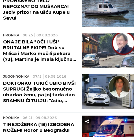
PRONAĐENO TELO
NEPOZNATOG MUŠKARCA!
Jeziv prizor na ušću Kupe u
Savu!
HRONIKA
08:25
09.08.2026
ONA JE BILA "OČI I UŠI"
BRUTALNE EKIPE! Dok su
Milica i Marko mučili pekara
(73), Martina je imala ključnu
ulogu - nakon zločina
"počastila" sebe novim
automobilom!
JUGOHRONIKA
07:15
09.08.2026
DOKTORKU TUKIĆ UBIO BIVŠI
SUPRUG! Željko besomučno
ubadao ženu, pa joj tada dao
SRAMNU ČITULJU: "Adio,
voljena!"
HRONIKA
06:21
09.08.2026
TINEJDŽERKA (18) IZBODENA
NOŽEM! Horor u Beogradu!