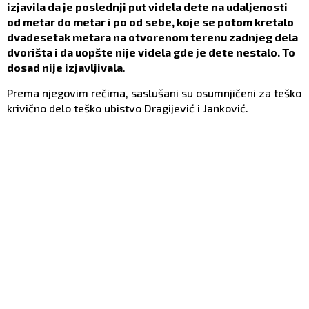
izjavila da je poslednji put videla dete na udaljenosti
od metar do metar i po od sebe, koje se potom kretalo
dvadesetak metara na otvorenom terenu zadnjeg dela
dvorišta i da uopšte nije videla gde je dete nestalo. To
dosad nije izjavljivala
.
Prema njegovim rečima, saslušani su osumnjičeni za teško
krivično delo teško ubistvo Dragijević i Janković.