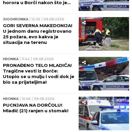
horora u Borči nakon što je
telo mladića izvučeno iz mulja:
"ŠTA LI SU RADILI U KANALU?!"
JUGOHRONIKA
12:30
09.08.2026
GORI SEVERNA MAKEDONIJA!
U jednom danu registrovano
25 požara, evo kakva je
situacija na terenu
HRONIKA
11:44
09.08.2026
PRONAĐENO TELO MLADIĆA!
Tragične vesti iz Borče:
Utopio se u mulju i vodi dok je
bio sa prijateljima!
HRONIKA
10:56
09.08.2026
PUCNJAVA NA DORĆOLU!
Mladić (21) ranjen u stomak!