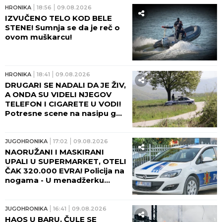
HRONIKA
18:56
09.08.2026
IZVUČENO TELO KOD BELE
STENE! Sumnja se da je reč o
ovom muškarcu!
HRONIKA
18:41
09.08.2026
DRUGARI SE NADALI DA JE ŽIV,
A ONDA SU VIDELI NJEGOV
TELEFON I CIGARETE U VODI!
Potresne scene na nasipu gde
se udavio mladić iz Crvenke!
JUGOHRONIKA
17:02
09.08.2026
NAORUŽANI I MASKIRANI
UPALI U SUPERMARKET, OTELI
ČAK 320.000 EVRA! Policija na
nogama - U menadžerku
uperili pištolj, usledila teška
drama!
JUGOHRONIKA
16:41
09.08.2026
HAOS U BARU, ČULE SE